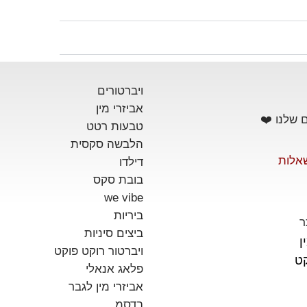
ויברטורים
אביזרי מין
 שלנו ❤️
טבעות רטט
הלבשה סקסית
אלות
דילדו
בובת סקס
we vibe
ביריות
ר
ביצים סיניות
ן
ויברטור רוקט פוקט
קט
פלאג אנאלי
אביזרי מין לגבר
בדסמ