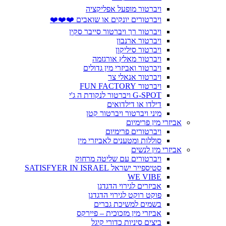
ויברטור מופעל אפליקציה
ויברטורים יונקים או שואבים ❤️❤️❤️
ויברטור רך ויברטור סייבר סקין
ויברטור ארנבון
ויברטור סיליקון
ויברטור מאלץ אורגזמה
ויברטור ואביזרי מין גדולים
ויברטור אנאלי צר
ויברטור FUN FACTORY
G-SPOT ויברטור לנקודת ה ג'י
דילדו או דילדואים
מיני ויברטור ויברטור קטן
אביזרי מין פרימיום
ויברטורים פרימיום
סוללות ומטענים לאביזרי מין
אביזרי מין לנשים
ויברטורים עם שליטה מרחוק
סטיספייר ישראל SATISFYER IN ISRAEL
WE VIBE
אביזרים לגירוי הדגדגן
פוקט רוקט לגירוי הדגדגן
בשמים למשיכת גברים
אביזרי מין מזכוכית – פיירקס
ביצים סיניות כדורי קיגל