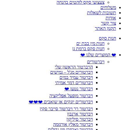
צעצועי סקס לוהטים בהנחה
משלוחים
תשובות לשאלות
אודות
צור קשר
תקנון האתר
חנות סקס
חנות מין בבת ים
חנות סקס ברמת גן
❤️ המוצרים שלנו ❤️
ויברטורים
הויברטור הראשון שלי
ויברטורים מג'ל – גמישים
ויברטור עמיד במים
ויברטורים דמוי אמיתי
ויברטור נטען ❤️
ויברטור מופעל אפליקציה
ויברטורים יונקים או שואבים ❤️❤️❤️
ויברטור רך ויברטור סייבר סקין
ויברטור ארנבון
ויברטור סיליקון
ויברטור מאלץ אורגזמה
ויברטור ואביזרי מין גדולים