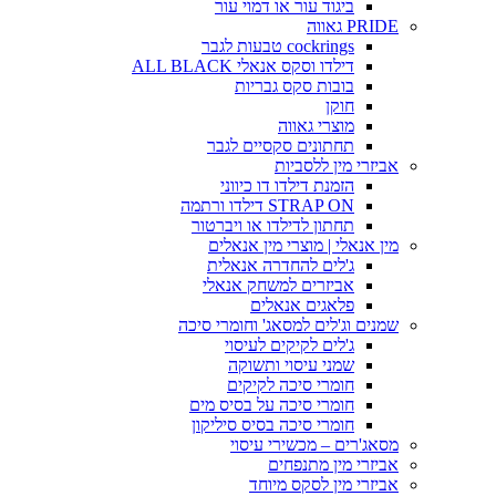
ביגוד עור או דמוי עור
PRIDE גאווה
cockrings טבעות לגבר
דילדו וסקס אנאלי ALL BLACK
בובות סקס גבריות
חוקן
מוצרי גאווה
תחתונים סקסיים לגבר
אביזרי מין ללסביות
הזמנת דילדו דו כיווני
STRAP ON דילדו ורתמה
תחתון לדילדו או ויברטור
מין אנאלי | מוצרי מין אנאלים
ג'לים להחדרה אנאלית
אביזרים למשחק אנאלי
פלאגים אנאלים
שמנים וג'לים למסאג' וחומרי סיכה
ג'לים לקיקים לעיסוי
שמני עיסוי ותשוקה
חומרי סיכה לקיקים
חומרי סיכה על בסיס מים
חומרי סיכה בסיס סיליקון
מסאג'רים – מכשירי עיסוי
אביזרי מין מתנפחים
אביזרי מין לסקס מיוחד