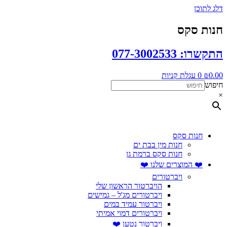
דלג לתוכן
חנות סקס
התקשרו: 077-3002533
0.00
₪
0
עגלת קניות
חיפוש
×
חנות סקס
חנות מין בבת ים
חנות סקס ברמת גן
❤️ המוצרים שלנו ❤️
ויברטורים
הויברטור הראשון שלי
ויברטורים מג'ל – גמישים
ויברטור עמיד במים
ויברטורים דמוי אמיתי
ויברטור נטען ❤️