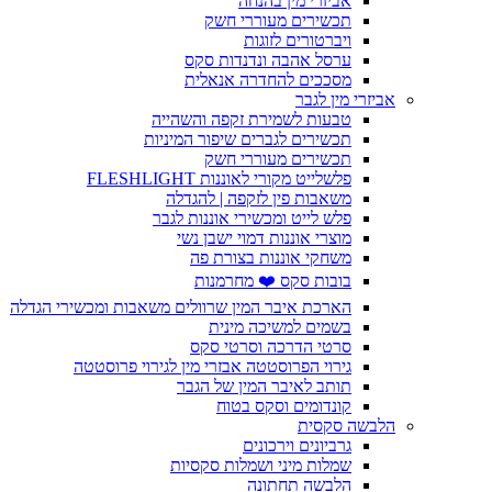
אביזרי מין בהנחה
תכשירים מעוררי חשק
ויברטורים לזוגות
ערסל אהבה ונדנדות סקס
מסככים להחדרה אנאלית
אביזרי מין לגבר
טבעות לשמירת זקפה והשהייה
תכשירים לגברים שיפור המיניות
תכשירים מעוררי חשק
פלשלייט מקורי לאוננות FLESHLIGHT
משאבות פין לזקפה | להגדלה
פלש לייט ומכשירי אוננות לגבר
מוצרי אוננות דמוי ישבן נשי
משחקי אוננות בצורת פה
בובות סקס ❤️ מחרמנות
הארכת איבר המין שרוולים משאבות ומכשירי הגדלה
בשמים למשיכה מינית
סרטי הדרכה וסרטי סקס
גירוי הפרוסטטה אבזרי מין לגירוי פרוסטטה
תותב לאיבר המין של הגבר
קונדומים וסקס בטוח
הלבשה סקסית
גרביונים וירכונים
שמלות מיני ושמלות סקסיות
הלבשה תחתונה