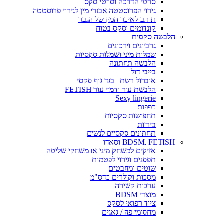
סרטי הדרכה וסרטי סקס
גירוי הפרוסטטה אבזרי מין לגירוי פרוסטטה
תותב לאיבר המין של הגבר
קונדומים וסקס בטוח
הלבשה סקסית
גרביונים וירכונים
שמלות מיני ושמלות סקסיות
הלבשה תחתונה
בייבי דול
אוברול רשת | בגד גוף סקסי
הלבשת עור ודמוי עור FETISH
Sexy lingerie
כפפות
תחפושות סקסיות
ביריות
תחתונים סקסיים לנשים
BDSM, FETISH וסאדו
אזיקים למשחק מיני או משחקי שליטה
תפסנים וגירוי לפטמות
שוטים ומחבטים
מסכות וקולרים בדס"מ
ערכות קשירה
מוצרי BDSM
ציוד רפואי לסקס
מחסומי פה / גאגים