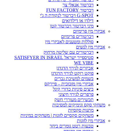
ויברטור אנאלי צר
ויברטור FUN FACTORY
G-SPOT ויברטור לנקודת ה ג'י
דילדו או דילדואים
מיני ויברטור ויברטור קטן
אביזרי מין פרימיום
ויברטורים פרימיום
סוללות ומטענים לאביזרי מין
אביזרי מין לנשים
ויברטורים עם שליטה מרחוק
סטיספייר ישראל SATISFYER IN ISRAEL
WE VIBE
אביזרים לגירוי הדגדגן
פוקט רוקט לגירוי הדגדגן
בשמים למשיכת גברים
אביזרי מין מזכוכית – פיירקס
ביצים סיניות כדורי קיגל
פרפרים לגירוי חיצוני
תכשירים מעוררי חשק
משחקי סקס וגימיקים למסיבות
מתנות סקסיות
משחקים סקסיים לזוגות | משחקים במיניות
אביזרי מין לזוגות
טבעות רטט גומרים ביחד