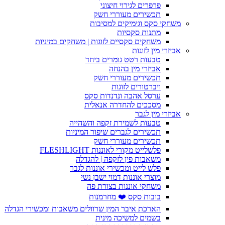
פרפרים לגירוי חיצוני
תכשירים מעוררי חשק
משחקי סקס וגימיקים למסיבות
מתנות סקסיות
משחקים סקסיים לזוגות | משחקים במיניות
אביזרי מין לזוגות
טבעות רטט גומרים ביחד
אביזרי מין בהנחה
תכשירים מעוררי חשק
ויברטורים לזוגות
ערסל אהבה ונדנדות סקס
מסככים להחדרה אנאלית
אביזרי מין לגבר
טבעות לשמירת זקפה והשהייה
תכשירים לגברים שיפור המיניות
תכשירים מעוררי חשק
פלשלייט מקורי לאוננות FLESHLIGHT
משאבות פין לזקפה | להגדלה
פלש לייט ומכשירי אוננות לגבר
מוצרי אוננות דמוי ישבן נשי
משחקי אוננות בצורת פה
בובות סקס ❤️ מחרמנות
הארכת איבר המין שרוולים משאבות ומכשירי הגדלה
בשמים למשיכה מינית