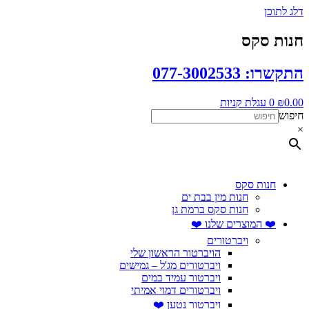
דלג לתוכן
חנות סקס
התקשרו: 077-3002533
0.00
₪
0
עגלת קניות
חיפוש
×
חנות סקס
חנות מין בבת ים
חנות סקס ברמת גן
❤️ המוצרים שלנו ❤️
ויברטורים
הויברטור הראשון שלי
ויברטורים מג'ל – גמישים
ויברטור עמיד במים
ויברטורים דמוי אמיתי
ויברטור נטען ❤️