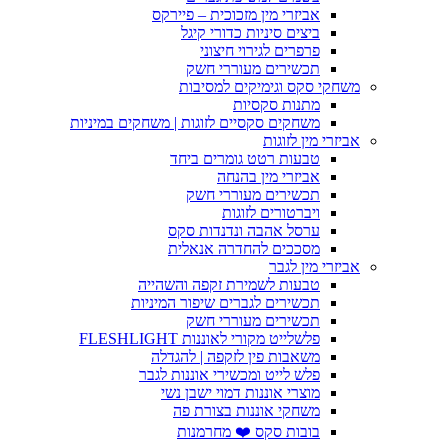
אביזרי מין מזכוכית – פיירקס
ביצים סיניות כדורי קיגל
פרפרים לגירוי חיצוני
תכשירים מעוררי חשק
משחקי סקס וגימיקים למסיבות
מתנות סקסיות
משחקים סקסיים לזוגות | משחקים במיניות
אביזרי מין לזוגות
טבעות רטט גומרים ביחד
אביזרי מין בהנחה
תכשירים מעוררי חשק
ויברטורים לזוגות
ערסל אהבה ונדנדות סקס
מסככים להחדרה אנאלית
אביזרי מין לגבר
טבעות לשמירת זקפה והשהייה
תכשירים לגברים שיפור המיניות
תכשירים מעוררי חשק
פלשלייט מקורי לאוננות FLESHLIGHT
משאבות פין לזקפה | להגדלה
פלש לייט ומכשירי אוננות לגבר
מוצרי אוננות דמוי ישבן נשי
משחקי אוננות בצורת פה
בובות סקס ❤️ מחרמנות