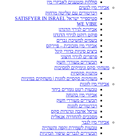
סוללות ומטענים לאביזרי מין
אביזרי מין לנשים
ויברטורים עם שליטה מרחוק
סטיספייר ישראל SATISFYER IN ISRAEL
WE VIBE
אביזרים לגירוי הדגדגן
פוקט רוקט לגירוי הדגדגן
בשמים למשיכת גברים
אביזרי מין מזכוכית – פיירקס
ביצים סיניות כדורי קיגל
פרפרים לגירוי חיצוני
תכשירים מעוררי חשק
משחקי סקס וגימיקים למסיבות
מתנות סקסיות
משחקים סקסיים לזוגות | משחקים במיניות
אביזרי מין לזוגות
טבעות רטט גומרים ביחד
אביזרי מין בהנחה
תכשירים מעוררי חשק
ויברטורים לזוגות
ערסל אהבה ונדנדות סקס
מסככים להחדרה אנאלית
אביזרי מין לגבר
טבעות לשמירת זקפה והשהייה
תכשירים לגברים שיפור המיניות