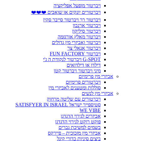
ויברטור מופעל אפליקציה
ויברטורים יונקים או שואבים ❤️❤️❤️
ויברטור רך ויברטור סייבר סקין
ויברטור ארנבון
ויברטור סיליקון
ויברטור מאלץ אורגזמה
ויברטור ואביזרי מין גדולים
ויברטור אנאלי צר
ויברטור FUN FACTORY
G-SPOT ויברטור לנקודת ה ג'י
דילדו או דילדואים
מיני ויברטור ויברטור קטן
אביזרי מין פרימיום
ויברטורים פרימיום
סוללות ומטענים לאביזרי מין
אביזרי מין לנשים
ויברטורים עם שליטה מרחוק
סטיספייר ישראל SATISFYER IN ISRAEL
WE VIBE
אביזרים לגירוי הדגדגן
פוקט רוקט לגירוי הדגדגן
בשמים למשיכת גברים
אביזרי מין מזכוכית – פיירקס
ביצים סיניות כדורי קיגל