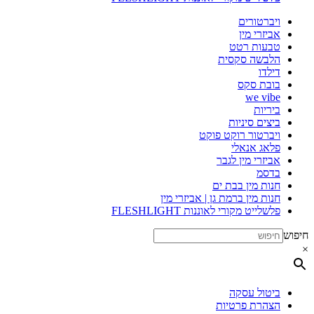
ויברטורים
אביזרי מין
טבעות רטט
הלבשה סקסית
דילדו
בובת סקס
we vibe
ביריות
ביצים סיניות
ויברטור רוקט פוקט
פלאג אנאלי
אביזרי מין לגבר
בדסמ
חנות מין בבת ים
חנות מין ברמת גן | אביזרי מין
פלשלייט מקורי לאוננות FLESHLIGHT
חיפוש
×
ביטול עסקה
הצהרת פרטיות