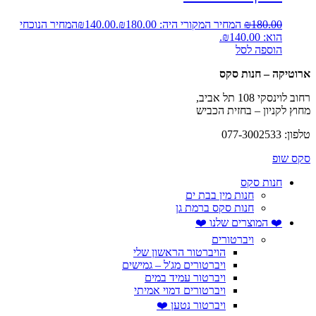
180.00
₪
המחיר המקורי היה: ₪180.00.
140.00
₪
המחיר הנוכחי
הוא: ₪140.00.
הוספה לסל
ארוטיקה – חנות סקס
רחוב לוינסקי 108 תל אביב,
מחוץ לקניון – בחזית הכביש
טלפון: 077-3002533
סקס שופ
חנות סקס
חנות מין בבת ים
חנות סקס ברמת גן
❤️ המוצרים שלנו ❤️
ויברטורים
הויברטור הראשון שלי
ויברטורים מג'ל – גמישים
ויברטור עמיד במים
ויברטורים דמוי אמיתי
ויברטור נטען ❤️