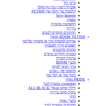
בייבי דול
אוברול רשת | בגד גוף סקסי
הלבשת עור ודמוי עור FETISH
Sexy lingerie
כפפות
תחפושות סקסיות
ביריות
תחתונים סקסיים לנשים
BDSM, FETISH וסאדו
אזיקים למשחק מיני או משחקי שליטה
תפסנים וגירוי לפטמות
שוטים ומחבטים
מסכות וקולרים בדס"מ
ערכות קשירה
מוצרי BDSM
ציוד רפואי לסקס
מחסומי פה / גאגים
ביגוד עור או דמוי עור
PRIDE גאווה
cockrings טבעות לגבר
דילדו וסקס אנאלי ALL BLACK
בובות סקס גבריות
חוקן
מוצרי גאווה
תחתונים סקסיים לגבר