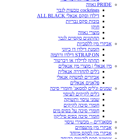
PRIDE גאווה
cockrings טבעות לגבר
דילדו וסקס אנאלי ALL BLACK
בובות סקס גבריות
חוקן
מוצרי גאווה
תחתונים סקסיים לגבר
אביזרי מין ללסביות
הזמנת דילדו דו כיווני
STRAP ON דילדו ורתמה
תחתון לדילדו או ויברטור
מין אנאלי | מוצרי מין אנאלים
ג'לים להחדרה אנאלית
אביזרים למשחק אנאלי
פלאגים אנאלים
שמנים וג'לים למסאג' וחומרי סיכה
ג'לים לקיקים לעיסוי
שמני עיסוי ותשוקה
חומרי סיכה לקיקים
חומרי סיכה על בסיס מים
חומרי סיכה בסיס סיליקון
מסאג'רים – מכשירי עיסוי
אביזרי מין מתנפחים
אביזרי מין לסקס מיוחד
צעצועי סקס לוהטים בהנחה