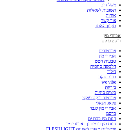
משלוחים
תשובות לשאלות
אודות
צור קשר
תקנון האתר
אביזרי מין
רוקט פוקט
ויברטורים
אביזרי מין
טבעות רטט
הלבשה סקסית
דילדו
בובת סקס
we vibe
ביריות
ביצים סיניות
ויברטור רוקט פוקט
פלאג אנאלי
אביזרי מין לגבר
בדסמ
חנות מין בבת ים
חנות מין ברמת גן | אביזרי מין
פלשלייט מקורי לאוננות FLESHLIGHT