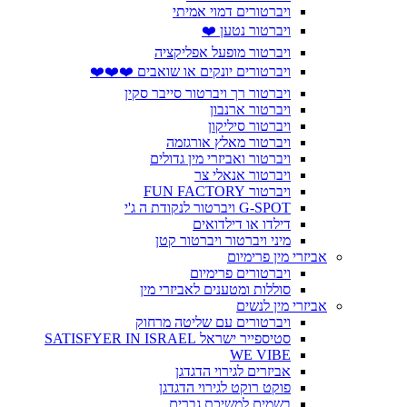
ויברטורים דמוי אמיתי
ויברטור נטען ❤️
ויברטור מופעל אפליקציה
ויברטורים יונקים או שואבים ❤️❤️❤️
ויברטור רך ויברטור סייבר סקין
ויברטור ארנבון
ויברטור סיליקון
ויברטור מאלץ אורגזמה
ויברטור ואביזרי מין גדולים
ויברטור אנאלי צר
ויברטור FUN FACTORY
G-SPOT ויברטור לנקודת ה ג'י
דילדו או דילדואים
מיני ויברטור ויברטור קטן
אביזרי מין פרימיום
ויברטורים פרימיום
סוללות ומטענים לאביזרי מין
אביזרי מין לנשים
ויברטורים עם שליטה מרחוק
סטיספייר ישראל SATISFYER IN ISRAEL
WE VIBE
אביזרים לגירוי הדגדגן
פוקט רוקט לגירוי הדגדגן
בשמים למשיכת גברים