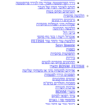
גירוי הפרוסטטה אבזרי מין לגירוי פרוסטטה
תותב לאיבר המין של הגבר
קונדומים וסקס בטוח
הלבשה סקסית
גרביונים וירכונים
שמלות מיני ושמלות סקסיות
הלבשה תחתונה
בייבי דול
אוברול רשת | בגד גוף סקסי
הלבשת עור ודמוי עור FETISH
Sexy lingerie
כפפות
תחפושות סקסיות
ביריות
תחתונים סקסיים לנשים
BDSM, FETISH וסאדו
אזיקים למשחק מיני או משחקי שליטה
תפסנים וגירוי לפטמות
שוטים ומחבטים
מסכות וקולרים בדס"מ
ערכות קשירה
מוצרי BDSM
ציוד רפואי לסקס
מחסומי פה / גאגים
ביגוד עור או דמוי עור