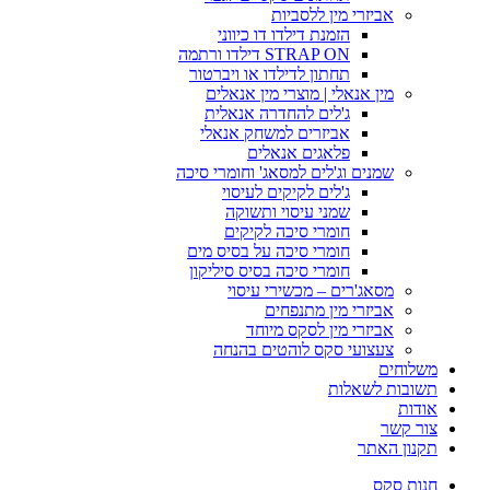
אביזרי מין ללסביות
הזמנת דילדו דו כיווני
STRAP ON דילדו ורתמה
תחתון לדילדו או ויברטור
מין אנאלי | מוצרי מין אנאלים
ג'לים להחדרה אנאלית
אביזרים למשחק אנאלי
פלאגים אנאלים
שמנים וג'לים למסאג' וחומרי סיכה
ג'לים לקיקים לעיסוי
שמני עיסוי ותשוקה
חומרי סיכה לקיקים
חומרי סיכה על בסיס מים
חומרי סיכה בסיס סיליקון
מסאג'רים – מכשירי עיסוי
אביזרי מין מתנפחים
אביזרי מין לסקס מיוחד
צעצועי סקס לוהטים בהנחה
משלוחים
תשובות לשאלות
אודות
צור קשר
תקנון האתר
חנות סקס