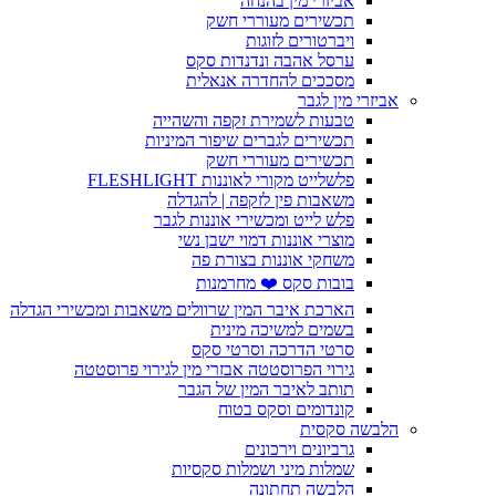
אביזרי מין בהנחה
תכשירים מעוררי חשק
ויברטורים לזוגות
ערסל אהבה ונדנדות סקס
מסככים להחדרה אנאלית
אביזרי מין לגבר
טבעות לשמירת זקפה והשהייה
תכשירים לגברים שיפור המיניות
תכשירים מעוררי חשק
פלשלייט מקורי לאוננות FLESHLIGHT
משאבות פין לזקפה | להגדלה
פלש לייט ומכשירי אוננות לגבר
מוצרי אוננות דמוי ישבן נשי
משחקי אוננות בצורת פה
בובות סקס ❤️ מחרמנות
הארכת איבר המין שרוולים משאבות ומכשירי הגדלה
בשמים למשיכה מינית
סרטי הדרכה וסרטי סקס
גירוי הפרוסטטה אבזרי מין לגירוי פרוסטטה
תותב לאיבר המין של הגבר
קונדומים וסקס בטוח
הלבשה סקסית
גרביונים וירכונים
שמלות מיני ושמלות סקסיות
הלבשה תחתונה