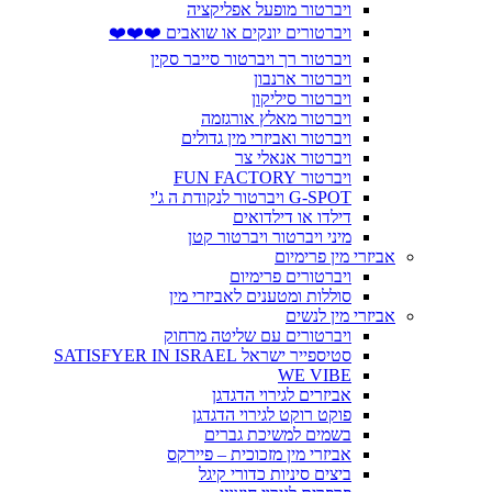
ויברטור מופעל אפליקציה
ויברטורים יונקים או שואבים ❤️❤️❤️
ויברטור רך ויברטור סייבר סקין
ויברטור ארנבון
ויברטור סיליקון
ויברטור מאלץ אורגזמה
ויברטור ואביזרי מין גדולים
ויברטור אנאלי צר
ויברטור FUN FACTORY
G-SPOT ויברטור לנקודת ה ג'י
דילדו או דילדואים
מיני ויברטור ויברטור קטן
אביזרי מין פרימיום
ויברטורים פרימיום
סוללות ומטענים לאביזרי מין
אביזרי מין לנשים
ויברטורים עם שליטה מרחוק
סטיספייר ישראל SATISFYER IN ISRAEL
WE VIBE
אביזרים לגירוי הדגדגן
פוקט רוקט לגירוי הדגדגן
בשמים למשיכת גברים
אביזרי מין מזכוכית – פיירקס
ביצים סיניות כדורי קיגל