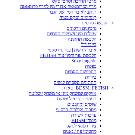
סרטי הדרכה וסרטי סקס
גירוי הפרוסטטה אבזרי מין לגירוי פרוסטטה
תותב לאיבר המין של הגבר
קונדומים וסקס בטוח
הלבשה סקסית
גרביונים וירכונים
שמלות מיני ושמלות סקסיות
הלבשה תחתונה
בייבי דול
אוברול רשת | בגד גוף סקסי
הלבשת עור ודמוי עור FETISH
Sexy lingerie
כפפות
תחפושות סקסיות
ביריות
תחתונים סקסיים לנשים
BDSM, FETISH וסאדו
אזיקים למשחק מיני או משחקי שליטה
תפסנים וגירוי לפטמות
שוטים ומחבטים
מסכות וקולרים בדס"מ
ערכות קשירה
מוצרי BDSM
ציוד רפואי לסקס
מחסומי פה / גאגים