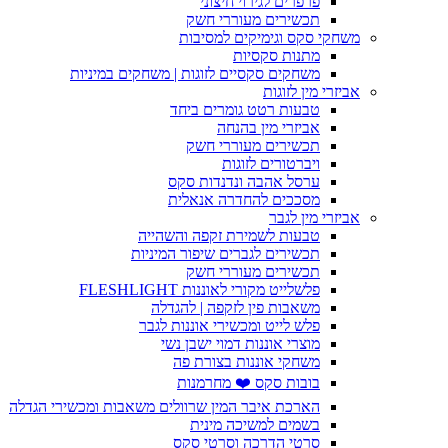
פרפרים לגירוי חיצוני
תכשירים מעוררי חשק
משחקי סקס וגימיקים למסיבות
מתנות סקסיות
משחקים סקסיים לזוגות | משחקים במיניות
אביזרי מין לזוגות
טבעות רטט גומרים ביחד
אביזרי מין בהנחה
תכשירים מעוררי חשק
ויברטורים לזוגות
ערסל אהבה ונדנדות סקס
מסככים להחדרה אנאלית
אביזרי מין לגבר
טבעות לשמירת זקפה והשהייה
תכשירים לגברים שיפור המיניות
תכשירים מעוררי חשק
פלשלייט מקורי לאוננות FLESHLIGHT
משאבות פין לזקפה | להגדלה
פלש לייט ומכשירי אוננות לגבר
מוצרי אוננות דמוי ישבן נשי
משחקי אוננות בצורת פה
בובות סקס ❤️ מחרמנות
הארכת איבר המין שרוולים משאבות ומכשירי הגדלה
בשמים למשיכה מינית
סרטי הדרכה וסרטי סקס