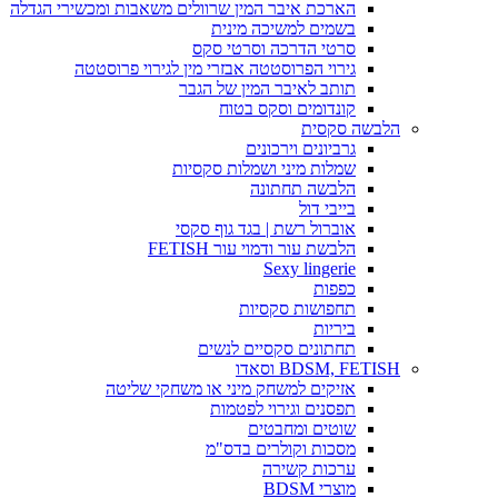
הארכת איבר המין שרוולים משאבות ומכשירי הגדלה
בשמים למשיכה מינית
סרטי הדרכה וסרטי סקס
גירוי הפרוסטטה אבזרי מין לגירוי פרוסטטה
תותב לאיבר המין של הגבר
קונדומים וסקס בטוח
הלבשה סקסית
גרביונים וירכונים
שמלות מיני ושמלות סקסיות
הלבשה תחתונה
בייבי דול
אוברול רשת | בגד גוף סקסי
הלבשת עור ודמוי עור FETISH
Sexy lingerie
כפפות
תחפושות סקסיות
ביריות
תחתונים סקסיים לנשים
BDSM, FETISH וסאדו
אזיקים למשחק מיני או משחקי שליטה
תפסנים וגירוי לפטמות
שוטים ומחבטים
מסכות וקולרים בדס"מ
ערכות קשירה
מוצרי BDSM