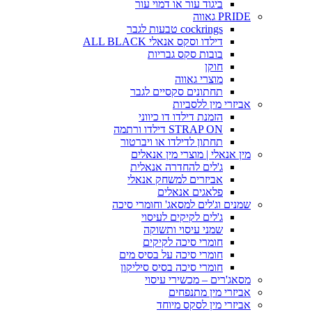
ביגוד עור או דמוי עור
PRIDE גאווה
cockrings טבעות לגבר
דילדו וסקס אנאלי ALL BLACK
בובות סקס גבריות
חוקן
מוצרי גאווה
תחתונים סקסיים לגבר
אביזרי מין ללסביות
הזמנת דילדו דו כיווני
STRAP ON דילדו ורתמה
תחתון לדילדו או ויברטור
מין אנאלי | מוצרי מין אנאלים
ג'לים להחדרה אנאלית
אביזרים למשחק אנאלי
פלאגים אנאלים
שמנים וג'לים למסאג' וחומרי סיכה
ג'לים לקיקים לעיסוי
שמני עיסוי ותשוקה
חומרי סיכה לקיקים
חומרי סיכה על בסיס מים
חומרי סיכה בסיס סיליקון
מסאג'רים – מכשירי עיסוי
אביזרי מין מתנפחים
אביזרי מין לסקס מיוחד