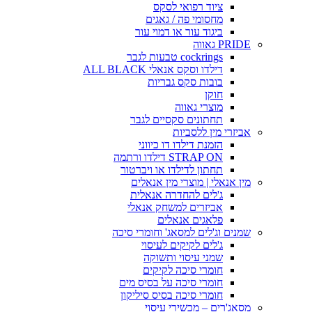
ציוד רפואי לסקס
מחסומי פה / גאגים
ביגוד עור או דמוי עור
PRIDE גאווה
cockrings טבעות לגבר
דילדו וסקס אנאלי ALL BLACK
בובות סקס גבריות
חוקן
מוצרי גאווה
תחתונים סקסיים לגבר
אביזרי מין ללסביות
הזמנת דילדו דו כיווני
STRAP ON דילדו ורתמה
תחתון לדילדו או ויברטור
מין אנאלי | מוצרי מין אנאלים
ג'לים להחדרה אנאלית
אביזרים למשחק אנאלי
פלאגים אנאלים
שמנים וג'לים למסאג' וחומרי סיכה
ג'לים לקיקים לעיסוי
שמני עיסוי ותשוקה
חומרי סיכה לקיקים
חומרי סיכה על בסיס מים
חומרי סיכה בסיס סיליקון
מסאג'רים – מכשירי עיסוי