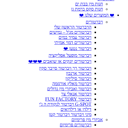
חנות מין בבת ים
חנות סקס ברמת גן
❤️ המוצרים שלנו ❤️
ויברטורים
הויברטור הראשון שלי
ויברטורים מג'ל – גמישים
ויברטור עמיד במים
ויברטורים דמוי אמיתי
ויברטור נטען ❤️
ויברטור מופעל אפליקציה
ויברטורים יונקים או שואבים ❤️❤️❤️
ויברטור רך ויברטור סייבר סקין
ויברטור ארנבון
ויברטור סיליקון
ויברטור מאלץ אורגזמה
ויברטור ואביזרי מין גדולים
ויברטור אנאלי צר
ויברטור FUN FACTORY
G-SPOT ויברטור לנקודת ה ג'י
דילדו או דילדואים
מיני ויברטור ויברטור קטן
אביזרי מין פרימיום
ויברטורים פרימיום