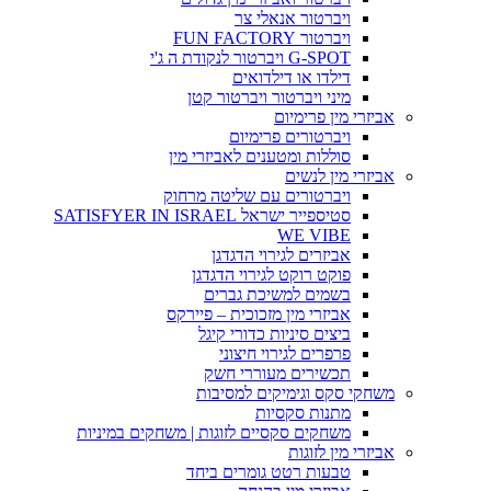
ויברטור אנאלי צר
ויברטור FUN FACTORY
G-SPOT ויברטור לנקודת ה ג'י
דילדו או דילדואים
מיני ויברטור ויברטור קטן
אביזרי מין פרימיום
ויברטורים פרימיום
סוללות ומטענים לאביזרי מין
אביזרי מין לנשים
ויברטורים עם שליטה מרחוק
סטיספייר ישראל SATISFYER IN ISRAEL
WE VIBE
אביזרים לגירוי הדגדגן
פוקט רוקט לגירוי הדגדגן
בשמים למשיכת גברים
אביזרי מין מזכוכית – פיירקס
ביצים סיניות כדורי קיגל
פרפרים לגירוי חיצוני
תכשירים מעוררי חשק
משחקי סקס וגימיקים למסיבות
מתנות סקסיות
משחקים סקסיים לזוגות | משחקים במיניות
אביזרי מין לזוגות
טבעות רטט גומרים ביחד