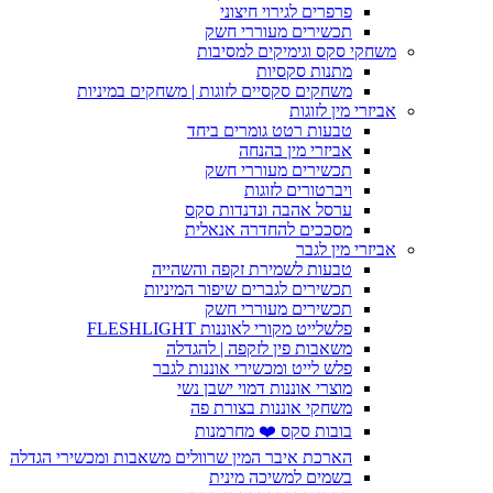
פרפרים לגירוי חיצוני
תכשירים מעוררי חשק
משחקי סקס וגימיקים למסיבות
מתנות סקסיות
משחקים סקסיים לזוגות | משחקים במיניות
אביזרי מין לזוגות
טבעות רטט גומרים ביחד
אביזרי מין בהנחה
תכשירים מעוררי חשק
ויברטורים לזוגות
ערסל אהבה ונדנדות סקס
מסככים להחדרה אנאלית
אביזרי מין לגבר
טבעות לשמירת זקפה והשהייה
תכשירים לגברים שיפור המיניות
תכשירים מעוררי חשק
פלשלייט מקורי לאוננות FLESHLIGHT
משאבות פין לזקפה | להגדלה
פלש לייט ומכשירי אוננות לגבר
מוצרי אוננות דמוי ישבן נשי
משחקי אוננות בצורת פה
בובות סקס ❤️ מחרמנות
הארכת איבר המין שרוולים משאבות ומכשירי הגדלה
בשמים למשיכה מינית