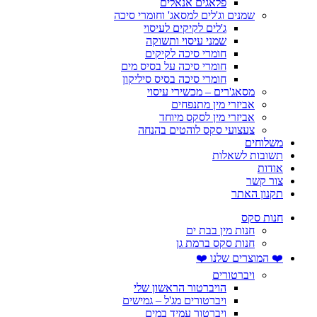
פלאגים אנאלים
שמנים וג'לים למסאג' וחומרי סיכה
ג'לים לקיקים לעיסוי
שמני עיסוי ותשוקה
חומרי סיכה לקיקים
חומרי סיכה על בסיס מים
חומרי סיכה בסיס סיליקון
מסאג'רים – מכשירי עיסוי
אביזרי מין מתנפחים
אביזרי מין לסקס מיוחד
צעצועי סקס לוהטים בהנחה
משלוחים
תשובות לשאלות
אודות
צור קשר
תקנון האתר
חנות סקס
חנות מין בבת ים
חנות סקס ברמת גן
❤️ המוצרים שלנו ❤️
ויברטורים
הויברטור הראשון שלי
ויברטורים מג'ל – גמישים
ויברטור עמיד במים