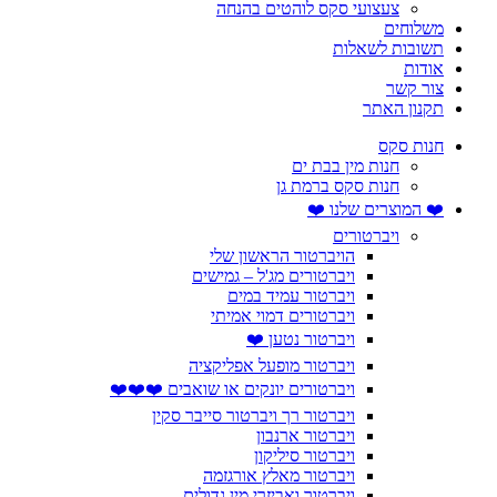
צעצועי סקס לוהטים בהנחה
משלוחים
תשובות לשאלות
אודות
צור קשר
תקנון האתר
חנות סקס
חנות מין בבת ים
חנות סקס ברמת גן
❤️ המוצרים שלנו ❤️
ויברטורים
הויברטור הראשון שלי
ויברטורים מג'ל – גמישים
ויברטור עמיד במים
ויברטורים דמוי אמיתי
ויברטור נטען ❤️
ויברטור מופעל אפליקציה
ויברטורים יונקים או שואבים ❤️❤️❤️
ויברטור רך ויברטור סייבר סקין
ויברטור ארנבון
ויברטור סיליקון
ויברטור מאלץ אורגזמה
ויברטור ואביזרי מין גדולים