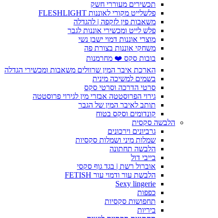
תכשירים מעוררי חשק
פלשלייט מקורי לאוננות FLESHLIGHT
משאבות פין לזקפה | להגדלה
פלש לייט ומכשירי אוננות לגבר
מוצרי אוננות דמוי ישבן נשי
משחקי אוננות בצורת פה
בובות סקס ❤️ מחרמנות
הארכת איבר המין שרוולים משאבות ומכשירי הגדלה
בשמים למשיכה מינית
סרטי הדרכה וסרטי סקס
גירוי הפרוסטטה אבזרי מין לגירוי פרוסטטה
תותב לאיבר המין של הגבר
קונדומים וסקס בטוח
הלבשה סקסית
גרביונים וירכונים
שמלות מיני ושמלות סקסיות
הלבשה תחתונה
בייבי דול
אוברול רשת | בגד גוף סקסי
הלבשת עור ודמוי עור FETISH
Sexy lingerie
כפפות
תחפושות סקסיות
ביריות