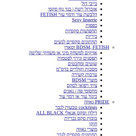
בייבי דול
אוברול רשת | בגד גוף סקסי
הלבשת עור ודמוי עור FETISH
Sexy lingerie
כפפות
תחפושות סקסיות
ביריות
תחתונים סקסיים לנשים
BDSM, FETISH וסאדו
אזיקים למשחק מיני או משחקי שליטה
תפסנים וגירוי לפטמות
שוטים ומחבטים
מסכות וקולרים בדס"מ
ערכות קשירה
מוצרי BDSM
ציוד רפואי לסקס
מחסומי פה / גאגים
ביגוד עור או דמוי עור
PRIDE גאווה
cockrings טבעות לגבר
דילדו וסקס אנאלי ALL BLACK
בובות סקס גבריות
חוקן
מוצרי גאווה
תחתונים סקסיים לגבר