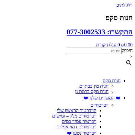
דלג לתוכן
חנות סקס
התקשרו: 077-3002533
0.00
₪
0
עגלת קניות
חיפוש
×
חנות סקס
חנות מין בבת ים
חנות סקס ברמת גן
❤️ המוצרים שלנו ❤️
ויברטורים
הויברטור הראשון שלי
ויברטורים מג'ל – גמישים
ויברטור עמיד במים
ויברטורים דמוי אמיתי
ויברטור נטען ❤️