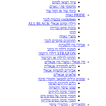
ציוד רפואי לסקס
מחסומי פה / גאגים
ביגוד עור או דמוי עור
PRIDE גאווה
cockrings טבעות לגבר
דילדו וסקס אנאלי ALL BLACK
בובות סקס גבריות
חוקן
מוצרי גאווה
תחתונים סקסיים לגבר
אביזרי מין ללסביות
הזמנת דילדו דו כיווני
STRAP ON דילדו ורתמה
תחתון לדילדו או ויברטור
מין אנאלי | מוצרי מין אנאלים
ג'לים להחדרה אנאלית
אביזרים למשחק אנאלי
פלאגים אנאלים
שמנים וג'לים למסאג' וחומרי סיכה
ג'לים לקיקים לעיסוי
שמני עיסוי ותשוקה
חומרי סיכה לקיקים
חומרי סיכה על בסיס מים
חומרי סיכה בסיס סיליקון
מסאג'רים – מכשירי עיסוי