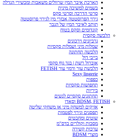
הארכת איבר המין שרוולים משאבות ומכשירי הגדלה
בשמים למשיכה מינית
סרטי הדרכה וסרטי סקס
גירוי הפרוסטטה אבזרי מין לגירוי פרוסטטה
תותב לאיבר המין של הגבר
קונדומים וסקס בטוח
הלבשה סקסית
גרביונים וירכונים
שמלות מיני ושמלות סקסיות
הלבשה תחתונה
בייבי דול
אוברול רשת | בגד גוף סקסי
הלבשת עור ודמוי עור FETISH
Sexy lingerie
כפפות
תחפושות סקסיות
ביריות
תחתונים סקסיים לנשים
BDSM, FETISH וסאדו
אזיקים למשחק מיני או משחקי שליטה
תפסנים וגירוי לפטמות
שוטים ומחבטים
מסכות וקולרים בדס"מ
ערכות קשירה
מוצרי BDSM