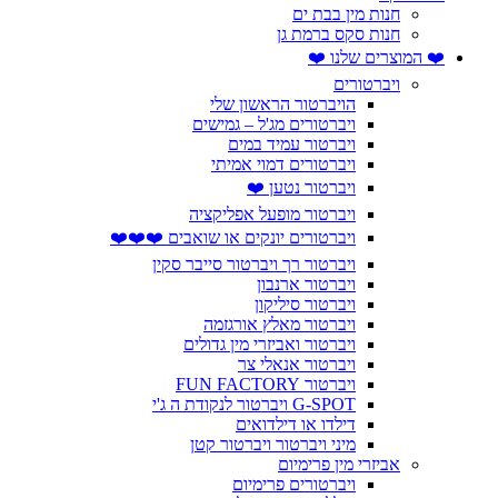
חנות מין בבת ים
חנות סקס ברמת גן
❤️ המוצרים שלנו ❤️
ויברטורים
הויברטור הראשון שלי
ויברטורים מג'ל – גמישים
ויברטור עמיד במים
ויברטורים דמוי אמיתי
ויברטור נטען ❤️
ויברטור מופעל אפליקציה
ויברטורים יונקים או שואבים ❤️❤️❤️
ויברטור רך ויברטור סייבר סקין
ויברטור ארנבון
ויברטור סיליקון
ויברטור מאלץ אורגזמה
ויברטור ואביזרי מין גדולים
ויברטור אנאלי צר
ויברטור FUN FACTORY
G-SPOT ויברטור לנקודת ה ג'י
דילדו או דילדואים
מיני ויברטור ויברטור קטן
אביזרי מין פרימיום
ויברטורים פרימיום