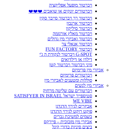
ויברטור מופעל אפליקציה
ויברטורים יונקים או שואבים ❤️❤️❤️
ויברטור רך ויברטור סייבר סקין
ויברטור ארנבון
ויברטור סיליקון
ויברטור מאלץ אורגזמה
ויברטור ואביזרי מין גדולים
ויברטור אנאלי צר
ויברטור FUN FACTORY
G-SPOT ויברטור לנקודת ה ג'י
דילדו או דילדואים
מיני ויברטור ויברטור קטן
אביזרי מין פרימיום
ויברטורים פרימיום
סוללות ומטענים לאביזרי מין
אביזרי מין לנשים
ויברטורים עם שליטה מרחוק
סטיספייר ישראל SATISFYER IN ISRAEL
WE VIBE
אביזרים לגירוי הדגדגן
פוקט רוקט לגירוי הדגדגן
בשמים למשיכת גברים
אביזרי מין מזכוכית – פיירקס
ביצים סיניות כדורי קיגל