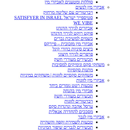
סוללות ומטענים לאביזרי מין
אביזרי מין לנשים
ויברטורים עם שליטה מרחוק
סטיספייר ישראל SATISFYER IN ISRAEL
WE VIBE
אביזרים לגירוי הדגדגן
פוקט רוקט לגירוי הדגדגן
בשמים למשיכת גברים
אביזרי מין מזכוכית – פיירקס
ביצים סיניות כדורי קיגל
פרפרים לגירוי חיצוני
תכשירים מעוררי חשק
משחקי סקס וגימיקים למסיבות
מתנות סקסיות
משחקים סקסיים לזוגות | משחקים במיניות
אביזרי מין לזוגות
טבעות רטט גומרים ביחד
אביזרי מין בהנחה
תכשירים מעוררי חשק
ויברטורים לזוגות
ערסל אהבה ונדנדות סקס
מסככים להחדרה אנאלית
אביזרי מין לגבר
טבעות לשמירת זקפה והשהייה
תכשירים לגברים שיפור המיניות