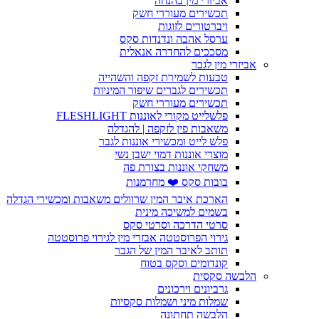
אביזרי מין בהנחה
תכשירים מעוררי חשק
ויברטורים לזוגות
ערסל אהבה ונדנדות סקס
מסככים להחדרה אנאלית
אביזרי מין לגבר
טבעות לשמירת זקפה והשהייה
תכשירים לגברים שיפור המיניות
תכשירים מעוררי חשק
פלשלייט מקורי לאוננות FLESHLIGHT
משאבות פין לזקפה | להגדלה
פלש לייט ומכשירי אוננות לגבר
מוצרי אוננות דמוי ישבן נשי
משחקי אוננות בצורת פה
בובות סקס ❤️ מחרמנות
הארכת איבר המין שרוולים משאבות ומכשירי הגדלה
בשמים למשיכה מינית
סרטי הדרכה וסרטי סקס
גירוי הפרוסטטה אבזרי מין לגירוי פרוסטטה
תותב לאיבר המין של הגבר
קונדומים וסקס בטוח
הלבשה סקסית
גרביונים וירכונים
שמלות מיני ושמלות סקסיות
הלבשה תחתונה