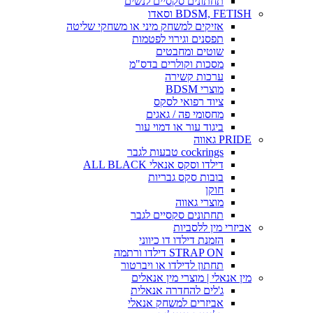
תחתונים סקסיים לנשים
BDSM, FETISH וסאדו
אזיקים למשחק מיני או משחקי שליטה
תפסנים וגירוי לפטמות
שוטים ומחבטים
מסכות וקולרים בדס"מ
ערכות קשירה
מוצרי BDSM
ציוד רפואי לסקס
מחסומי פה / גאגים
ביגוד עור או דמוי עור
PRIDE גאווה
cockrings טבעות לגבר
דילדו וסקס אנאלי ALL BLACK
בובות סקס גבריות
חוקן
מוצרי גאווה
תחתונים סקסיים לגבר
אביזרי מין ללסביות
הזמנת דילדו דו כיווני
STRAP ON דילדו ורתמה
תחתון לדילדו או ויברטור
מין אנאלי | מוצרי מין אנאלים
ג'לים להחדרה אנאלית
אביזרים למשחק אנאלי