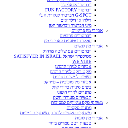
ויברטור אנאלי צר
ויברטור FUN FACTORY
G-SPOT ויברטור לנקודת ה ג'י
דילדו או דילדואים
מיני ויברטור ויברטור קטן
אביזרי מין פרימיום
ויברטורים פרימיום
סוללות ומטענים לאביזרי מין
אביזרי מין לנשים
ויברטורים עם שליטה מרחוק
סטיספייר ישראל SATISFYER IN ISRAEL
WE VIBE
אביזרים לגירוי הדגדגן
פוקט רוקט לגירוי הדגדגן
בשמים למשיכת גברים
אביזרי מין מזכוכית – פיירקס
ביצים סיניות כדורי קיגל
פרפרים לגירוי חיצוני
תכשירים מעוררי חשק
משחקי סקס וגימיקים למסיבות
מתנות סקסיות
משחקים סקסיים לזוגות | משחקים במיניות
אביזרי מין לזוגות
טבעות רטט גומרים ביחד