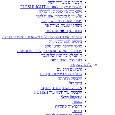
תכשירים מעוררי חשק
פלשלייט מקורי לאוננות FLESHLIGHT
משאבות פין לזקפה | להגדלה
פלש לייט ומכשירי אוננות לגבר
מוצרי אוננות דמוי ישבן נשי
משחקי אוננות בצורת פה
בובות סקס ❤️ מחרמנות
הארכת איבר המין שרוולים משאבות ומכשירי הגדלה
בשמים למשיכה מינית
סרטי הדרכה וסרטי סקס
גירוי הפרוסטטה אבזרי מין לגירוי פרוסטטה
תותב לאיבר המין של הגבר
קונדומים וסקס בטוח
הלבשה סקסית
גרביונים וירכונים
שמלות מיני ושמלות סקסיות
הלבשה תחתונה
בייבי דול
אוברול רשת | בגד גוף סקסי
הלבשת עור ודמוי עור FETISH
Sexy lingerie
כפפות
תחפושות סקסיות
ביריות