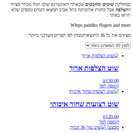
במחלקת
שוטים
ו
מחבטים
שבאתר האינטרנט שלנו תגלו מבחר מציוד
ה
הצלפה
אבל בחנות ארוטיקה בתל אביב תמצאו דגמים נוספים שלא
תראו באתר .
Whips paddles flogers and more
מציגים את כל ⁦36⁩ התוצאות
ממוין לפי הפריט העדכני ביותר
שוט הצלפות ארוך
₪
130.00
הוספה לסל
שוט רצועות שחור איכותי
₪
120.00
הוספה לסל
מבצע!