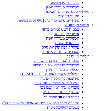
פרפרים לגירוי חיצוני
תכשירים מעוררי חשק
משחקי סקס וגימיקים למסיבות
מתנות סקסיות
משחקים סקסיים לזוגות | משחקים במיניות
אביזרי מין לזוגות
טבעות רטט גומרים ביחד
אביזרי מין בהנחה
תכשירים מעוררי חשק
ויברטורים לזוגות
ערסל אהבה ונדנדות סקס
מסככים להחדרה אנאלית
אביזרי מין לגבר
טבעות לשמירת זקפה והשהייה
תכשירים לגברים שיפור המיניות
תכשירים מעוררי חשק
פלשלייט מקורי לאוננות FLESHLIGHT
משאבות פין לזקפה | להגדלה
פלש לייט ומכשירי אוננות לגבר
מוצרי אוננות דמוי ישבן נשי
משחקי אוננות בצורת פה
בובות סקס ❤️ מחרמנות
הארכת איבר המין שרוולים משאבות ומכשירי הגדלה
בשמים למשיכה מינית