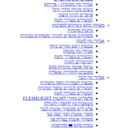
אביזרי מין מזכוכית – פיירקס
ביצים סיניות כדורי קיגל
פרפרים לגירוי חיצוני
תכשירים מעוררי חשק
משחקי סקס וגימיקים למסיבות
מתנות סקסיות
משחקים סקסיים לזוגות | משחקים במיניות
אביזרי מין לזוגות
טבעות רטט גומרים ביחד
אביזרי מין בהנחה
תכשירים מעוררי חשק
ויברטורים לזוגות
ערסל אהבה ונדנדות סקס
מסככים להחדרה אנאלית
אביזרי מין לגבר
טבעות לשמירת זקפה והשהייה
תכשירים לגברים שיפור המיניות
תכשירים מעוררי חשק
פלשלייט מקורי לאוננות FLESHLIGHT
משאבות פין לזקפה | להגדלה
פלש לייט ומכשירי אוננות לגבר
מוצרי אוננות דמוי ישבן נשי
משחקי אוננות בצורת פה
בובות סקס ❤️ מחרמנות