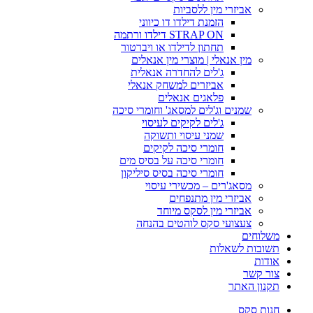
אביזרי מין ללסביות
הזמנת דילדו דו כיווני
STRAP ON דילדו ורתמה
תחתון לדילדו או ויברטור
מין אנאלי | מוצרי מין אנאלים
ג'לים להחדרה אנאלית
אביזרים למשחק אנאלי
פלאגים אנאלים
שמנים וג'לים למסאג' וחומרי סיכה
ג'לים לקיקים לעיסוי
שמני עיסוי ותשוקה
חומרי סיכה לקיקים
חומרי סיכה על בסיס מים
חומרי סיכה בסיס סיליקון
מסאג'רים – מכשירי עיסוי
אביזרי מין מתנפחים
אביזרי מין לסקס מיוחד
צעצועי סקס לוהטים בהנחה
משלוחים
תשובות לשאלות
אודות
צור קשר
תקנון האתר
חנות סקס