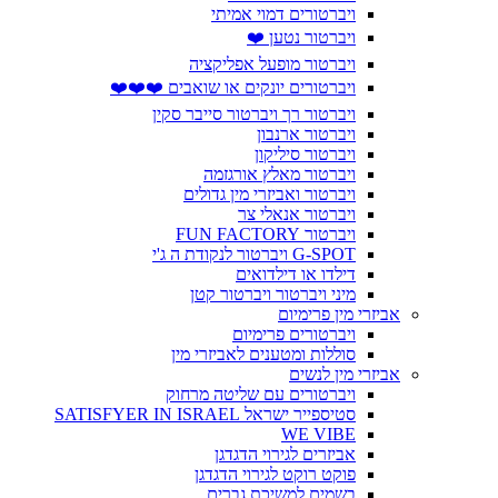
ויברטורים דמוי אמיתי
ויברטור נטען ❤️
ויברטור מופעל אפליקציה
ויברטורים יונקים או שואבים ❤️❤️❤️
ויברטור רך ויברטור סייבר סקין
ויברטור ארנבון
ויברטור סיליקון
ויברטור מאלץ אורגזמה
ויברטור ואביזרי מין גדולים
ויברטור אנאלי צר
ויברטור FUN FACTORY
G-SPOT ויברטור לנקודת ה ג'י
דילדו או דילדואים
מיני ויברטור ויברטור קטן
אביזרי מין פרימיום
ויברטורים פרימיום
סוללות ומטענים לאביזרי מין
אביזרי מין לנשים
ויברטורים עם שליטה מרחוק
סטיספייר ישראל SATISFYER IN ISRAEL
WE VIBE
אביזרים לגירוי הדגדגן
פוקט רוקט לגירוי הדגדגן
בשמים למשיכת גברים