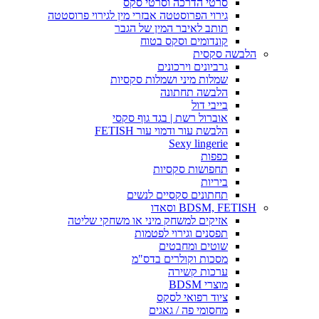
סרטי הדרכה וסרטי סקס
גירוי הפרוסטטה אבזרי מין לגירוי פרוסטטה
תותב לאיבר המין של הגבר
קונדומים וסקס בטוח
הלבשה סקסית
גרביונים וירכונים
שמלות מיני ושמלות סקסיות
הלבשה תחתונה
בייבי דול
אוברול רשת | בגד גוף סקסי
הלבשת עור ודמוי עור FETISH
Sexy lingerie
כפפות
תחפושות סקסיות
ביריות
תחתונים סקסיים לנשים
BDSM, FETISH וסאדו
אזיקים למשחק מיני או משחקי שליטה
תפסנים וגירוי לפטמות
שוטים ומחבטים
מסכות וקולרים בדס"מ
ערכות קשירה
מוצרי BDSM
ציוד רפואי לסקס
מחסומי פה / גאגים