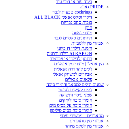
ביגוד עור או דמוי עור
PRIDE גאווה
cockrings טבעות לגבר
דילדו וסקס אנאלי ALL BLACK
בובות סקס גבריות
חוקן
מוצרי גאווה
תחתונים סקסיים לגבר
אביזרי מין ללסביות
הזמנת דילדו דו כיווני
STRAP ON דילדו ורתמה
תחתון לדילדו או ויברטור
מין אנאלי | מוצרי מין אנאלים
ג'לים להחדרה אנאלית
אביזרים למשחק אנאלי
פלאגים אנאלים
שמנים וג'לים למסאג' וחומרי סיכה
ג'לים לקיקים לעיסוי
שמני עיסוי ותשוקה
חומרי סיכה לקיקים
חומרי סיכה על בסיס מים
חומרי סיכה בסיס סיליקון
מסאג'רים – מכשירי עיסוי
אביזרי מין מתנפחים
אביזרי מין לסקס מיוחד