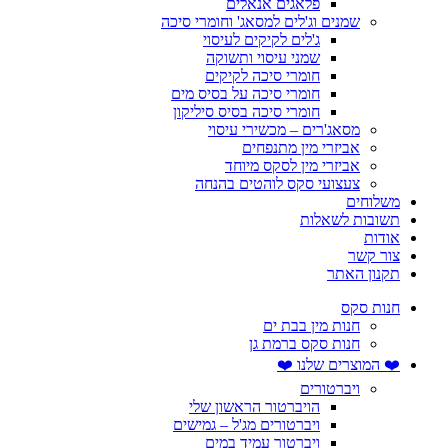
פלאגים אנאלים
שמנים וג'לים למסאג' וחומרי סיכה
ג'לים לקיקים לעיסוי
שמני עיסוי ותשוקה
חומרי סיכה לקיקים
חומרי סיכה על בסיס מים
חומרי סיכה בסיס סיליקון
מסאג'רים – מכשירי עיסוי
אביזרי מין מתנפחים
אביזרי מין לסקס מיוחד
צעצועי סקס לוהטים בהנחה
משלוחים
תשובות לשאלות
אודות
צור קשר
תקנון האתר
חנות סקס
חנות מין בבת ים
חנות סקס ברמת גן
❤️ המוצרים שלנו ❤️
ויברטורים
הויברטור הראשון שלי
ויברטורים מג'ל – גמישים
ויברטור עמיד במים