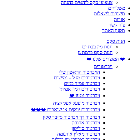
צעצועי סקס לוהטים בהנחה
משלוחים
תשובות לשאלות
אודות
צור קשר
תקנון האתר
חנות סקס
חנות מין בבת ים
חנות סקס ברמת גן
❤️ המוצרים שלנו ❤️
ויברטורים
הויברטור הראשון שלי
ויברטורים מג'ל – גמישים
ויברטור עמיד במים
ויברטורים דמוי אמיתי
ויברטור נטען ❤️
ויברטור מופעל אפליקציה
ויברטורים יונקים או שואבים ❤️❤️❤️
ויברטור רך ויברטור סייבר סקין
ויברטור ארנבון
ויברטור סיליקון
ויברטור מאלץ אורגזמה
ויברטור ואביזרי מין גדולים