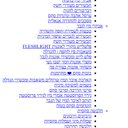
אביזרי מין בהנחה
תכשירים מעוררי חשק
ויברטורים לזוגות
ערסל אהבה ונדנדות סקס
מסככים להחדרה אנאלית
אביזרי מין לגבר
טבעות לשמירת זקפה והשהייה
תכשירים לגברים שיפור המיניות
תכשירים מעוררי חשק
פלשלייט מקורי לאוננות FLESHLIGHT
משאבות פין לזקפה | להגדלה
פלש לייט ומכשירי אוננות לגבר
מוצרי אוננות דמוי ישבן נשי
משחקי אוננות בצורת פה
בובות סקס ❤️ מחרמנות
הארכת איבר המין שרוולים משאבות ומכשירי הגדלה
בשמים למשיכה מינית
סרטי הדרכה וסרטי סקס
גירוי הפרוסטטה אבזרי מין לגירוי פרוסטטה
תותב לאיבר המין של הגבר
קונדומים וסקס בטוח
הלבשה סקסית
גרביונים וירכונים
שמלות מיני ושמלות סקסיות
הלבשה תחתונה