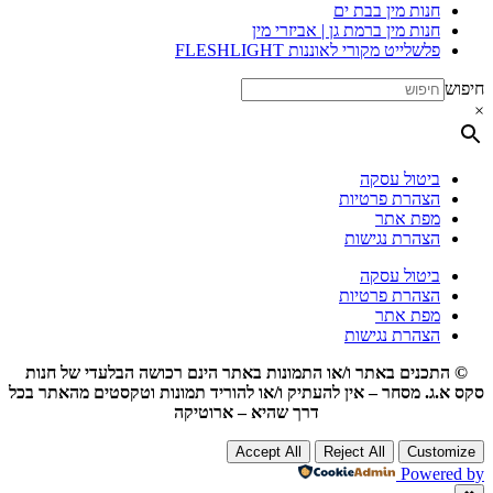
חנות מין בבת ים
חנות מין ברמת גן | אביזרי מין
פלשלייט מקורי לאוננות FLESHLIGHT
חיפוש
×
ביטול עסקה
הצהרת פרטיות
מפת אתר
הצהרת נגישות
ביטול עסקה
הצהרת פרטיות
מפת אתר
הצהרת נגישות
© התכנים באתר ו/או התמונות באתר הינם רכושה הבלעדי של חנות
סקס א.ג. מסחר – אין להעתיק ו/או להוריד תמונות וטקסטים מהאתר בכל
דרך שהיא – ארוטיקה
Accept All
Reject All
Customize
Powered by