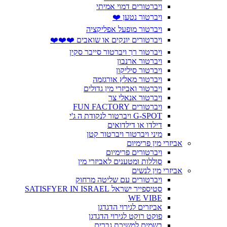
ויברטורים דמוי אמיתי
ויברטור נטען ❤️
ויברטור מופעל אפליקציה
ויברטורים יונקים או שואבים ❤️❤️❤️
ויברטור רך ויברטור סייבר סקין
ויברטור ארנבון
ויברטור סיליקון
ויברטור מאלץ אורגזמה
ויברטור ואביזרי מין גדולים
ויברטור אנאלי צר
ויברטורים FUN FACTORY
G-SPOT ויברטור לנקודת ה ג'י
דילדו או דילדואים
מיני ויברטור ויברטור קטן
אביזרי מין פרימיום
ויברטורים פרימיום
סוללות ומטענים לאביזרי מין
אביזרי מין לנשים
ויברטורים עם שליטה מרחוק
סטיספייר ישראל SATISFYER IN ISRAEL
WE VIBE
אביזרים לגירוי הדגדגן
פוקט רוקט לגירוי הדגדגן
בשמים למשיכת גברים