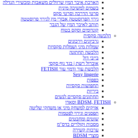
הארכת איבר המין שרוולים משאבות ומכשירי הגדלה
בשמים למשיכה מינית
סרטי הדרכה וסרטי סקס
גירוי הפרוסטטה אבזרי מין לגירוי פרוסטטה
תותב לאיבר המין של הגבר
קונדומים וסקס בטוח
הלבשה סקסית
גרביונים וירכונים
שמלות מיני ושמלות סקסיות
הלבשה תחתונה
בייבי דול
אוברול רשת | בגד גוף סקסי
הלבשת עור ודמוי עור FETISH
Sexy lingerie
כפפות
תחפושות סקסיות
ביריות
תחתונים סקסיים לנשים
BDSM, FETISH וסאדו
אזיקים למשחק מיני או משחקי שליטה
תפסנים וגירוי לפטמות
שוטים ומחבטים
מסכות וקולרים בדס"מ
ערכות קשירה
מוצרי BDSM