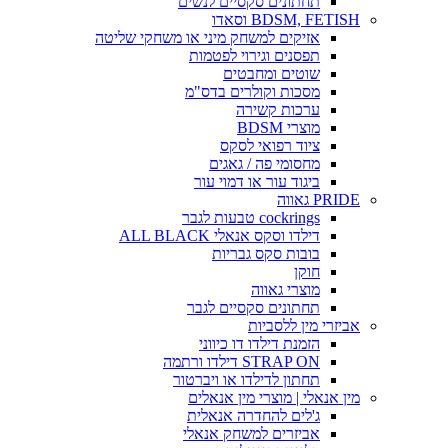
תחתונים סקסיים לנשים
BDSM, FETISH וסאדו
אזיקים למשחק מיני או משחקי שליטה
תפסנים וגירוי לפטמות
שוטים ומחבטים
מסכות וקולרים בדס"מ
ערכות קשירה
מוצרי BDSM
ציוד רפואי לסקס
מחסומי פה / גאגים
ביגוד עור או דמוי עור
PRIDE גאווה
cockrings טבעות לגבר
דילדו וסקס אנאלי ALL BLACK
בובות סקס גבריות
חוקן
מוצרי גאווה
תחתונים סקסיים לגבר
אביזרי מין ללסביות
הזמנת דילדו דו כיווני
STRAP ON דילדו ורתמה
תחתון לדילדו או ויברטור
מין אנאלי | מוצרי מין אנאלים
ג'לים להחדרה אנאלית
אביזרים למשחק אנאלי