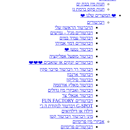
חנות מין בבת ים
חנות סקס ברמת גן
❤️ המוצרים שלנו ❤️
ויברטורים
הויברטור הראשון שלי
ויברטורים מג'ל – גמישים
ויברטור עמיד במים
ויברטורים דמוי אמיתי
ויברטור נטען ❤️
ויברטור מופעל אפליקציה
ויברטורים יונקים או שואבים ❤️❤️❤️
ויברטור רך ויברטור סייבר סקין
ויברטור ארנבון
ויברטור סיליקון
ויברטור מאלץ אורגזמה
ויברטור ואביזרי מין גדולים
ויברטור אנאלי צר
ויברטורים FUN FACTORY
G-SPOT ויברטור לנקודת ה ג'י
דילדו או דילדואים
מיני ויברטור ויברטור קטן
אביזרי מין פרימיום
ויברטורים פרימיום