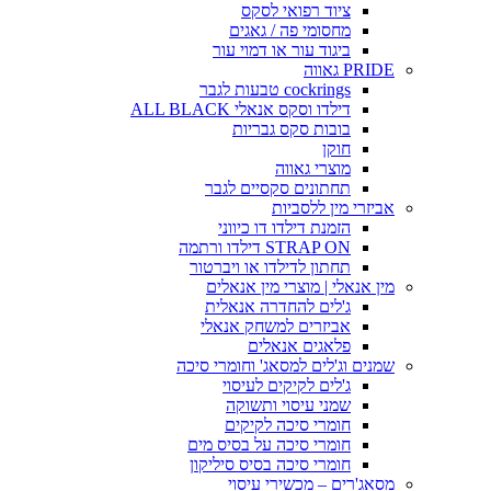
ציוד רפואי לסקס
מחסומי פה / גאגים
ביגוד עור או דמוי עור
PRIDE גאווה
cockrings טבעות לגבר
דילדו וסקס אנאלי ALL BLACK
בובות סקס גבריות
חוקן
מוצרי גאווה
תחתונים סקסיים לגבר
אביזרי מין ללסביות
הזמנת דילדו דו כיווני
STRAP ON דילדו ורתמה
תחתון לדילדו או ויברטור
מין אנאלי | מוצרי מין אנאלים
ג'לים להחדרה אנאלית
אביזרים למשחק אנאלי
פלאגים אנאלים
שמנים וג'לים למסאג' וחומרי סיכה
ג'לים לקיקים לעיסוי
שמני עיסוי ותשוקה
חומרי סיכה לקיקים
חומרי סיכה על בסיס מים
חומרי סיכה בסיס סיליקון
מסאג'רים – מכשירי עיסוי