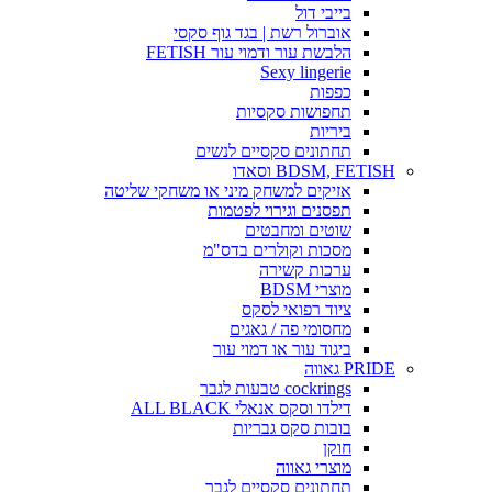
בייבי דול
אוברול רשת | בגד גוף סקסי
הלבשת עור ודמוי עור FETISH
Sexy lingerie
כפפות
תחפושות סקסיות
ביריות
תחתונים סקסיים לנשים
BDSM, FETISH וסאדו
אזיקים למשחק מיני או משחקי שליטה
תפסנים וגירוי לפטמות
שוטים ומחבטים
מסכות וקולרים בדס"מ
ערכות קשירה
מוצרי BDSM
ציוד רפואי לסקס
מחסומי פה / גאגים
ביגוד עור או דמוי עור
PRIDE גאווה
cockrings טבעות לגבר
דילדו וסקס אנאלי ALL BLACK
בובות סקס גבריות
חוקן
מוצרי גאווה
תחתונים סקסיים לגבר