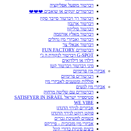
ויברטור מופעל אפליקציה
ויברטורים יונקים או שואבים ❤️❤️❤️
ויברטור רך ויברטור סייבר סקין
ויברטור ארנבון
ויברטור סיליקון
ויברטור מאלץ אורגזמה
ויברטור ואביזרי מין גדולים
ויברטור אנאלי צר
ויברטורים FUN FACTORY
G-SPOT ויברטור לנקודת ה ג'י
דילדו או דילדואים
מיני ויברטור ויברטור קטן
אביזרי מין פרימיום
ויברטורים פרימיום
סוללות ומטענים לאביזרי מין
אביזרי מין לנשים
ויברטורים עם שליטה מרחוק
סטיספייר ישראל SATISFYER IN ISRAEL
WE VIBE
אביזרים לגירוי הדגדגן
פוקט רוקט לגירוי הדגדגן
בשמים למשיכת גברים
אביזרי מין מזכוכית – פיירקס
ביצים סיניות כדורי קיגל