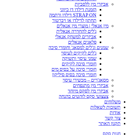
אביזרי מין ללסביות
הזמנת דילדו דו כיווני
STRAP ON דילדו ורתמה
תחתון לדילדו או ויברטור
מין אנאלי | מוצרי מין אנאלים
ג'לים להחדרה אנאלית
אביזרים למשחק אנאלי
פלאגים אנאלים
שמנים וג'לים למסאג' וחומרי סיכה
ג'לים לקיקים לעיסוי
שמני עיסוי ותשוקה
חומרי סיכה לקיקים
חומרי סיכה על בסיס מים
חומרי סיכה בסיס סיליקון
מסאג'רים – מכשירי עיסוי
אביזרי מין מתנפחים
אביזרי מין לסקס מיוחד
צעצועי סקס לוהטים בהנחה
משלוחים
תשובות לשאלות
אודות
צור קשר
תקנון האתר
חנות סקס