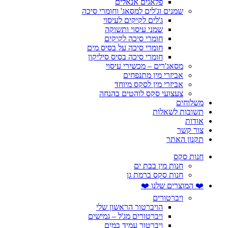
פלאגים אנאלים
שמנים וג'לים למסאג' וחומרי סיכה
ג'לים לקיקים לעיסוי
שמני עיסוי ותשוקה
חומרי סיכה לקיקים
חומרי סיכה על בסיס מים
חומרי סיכה בסיס סיליקון
מסאג'רים – מכשירי עיסוי
אביזרי מין מתנפחים
אביזרי מין לסקס מיוחד
צעצועי סקס לוהטים בהנחה
משלוחים
תשובות לשאלות
אודות
צור קשר
תקנון האתר
חנות סקס
חנות מין בבת ים
חנות סקס ברמת גן
❤️ המוצרים שלנו ❤️
ויברטורים
הויברטור הראשון שלי
ויברטורים מג'ל – גמישים
ויברטור עמיד במים