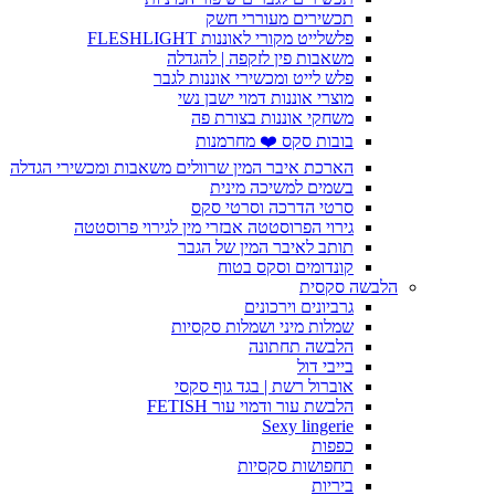
תכשירים מעוררי חשק
פלשלייט מקורי לאוננות FLESHLIGHT
משאבות פין לזקפה | להגדלה
פלש לייט ומכשירי אוננות לגבר
מוצרי אוננות דמוי ישבן נשי
משחקי אוננות בצורת פה
בובות סקס ❤️ מחרמנות
הארכת איבר המין שרוולים משאבות ומכשירי הגדלה
בשמים למשיכה מינית
סרטי הדרכה וסרטי סקס
גירוי הפרוסטטה אבזרי מין לגירוי פרוסטטה
תותב לאיבר המין של הגבר
קונדומים וסקס בטוח
הלבשה סקסית
גרביונים וירכונים
שמלות מיני ושמלות סקסיות
הלבשה תחתונה
בייבי דול
אוברול רשת | בגד גוף סקסי
הלבשת עור ודמוי עור FETISH
Sexy lingerie
כפפות
תחפושות סקסיות
ביריות