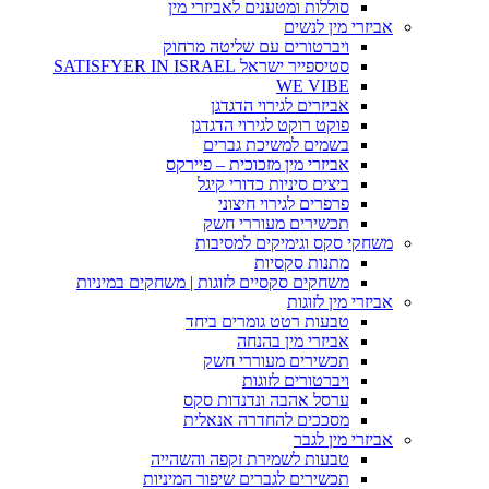
סוללות ומטענים לאביזרי מין
אביזרי מין לנשים
ויברטורים עם שליטה מרחוק
סטיספייר ישראל SATISFYER IN ISRAEL
WE VIBE
אביזרים לגירוי הדגדגן
פוקט רוקט לגירוי הדגדגן
בשמים למשיכת גברים
אביזרי מין מזכוכית – פיירקס
ביצים סיניות כדורי קיגל
פרפרים לגירוי חיצוני
תכשירים מעוררי חשק
משחקי סקס וגימיקים למסיבות
מתנות סקסיות
משחקים סקסיים לזוגות | משחקים במיניות
אביזרי מין לזוגות
טבעות רטט גומרים ביחד
אביזרי מין בהנחה
תכשירים מעוררי חשק
ויברטורים לזוגות
ערסל אהבה ונדנדות סקס
מסככים להחדרה אנאלית
אביזרי מין לגבר
טבעות לשמירת זקפה והשהייה
תכשירים לגברים שיפור המיניות