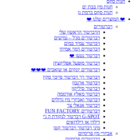
חנות סקס
חנות מין בבת ים
חנות סקס ברמת גן
❤️ המוצרים שלנו ❤️
ויברטורים
הויברטור הראשון שלי
ויברטורים מג'ל – גמישים
ויברטור עמיד במים
ויברטורים דמוי אמיתי
ויברטור נטען ❤️
ויברטור מופעל אפליקציה
ויברטורים יונקים או שואבים ❤️❤️❤️
ויברטור רך ויברטור סייבר סקין
ויברטור ארנבון
ויברטור סיליקון
ויברטור מאלץ אורגזמה
ויברטור ואביזרי מין גדולים
ויברטור אנאלי צר
ויברטורים FUN FACTORY
G-SPOT ויברטור לנקודת ה ג'י
דילדו או דילדואים
מיני ויברטור ויברטור קטן
אביזרי מין פרימיום
ויברטורים פרימיום