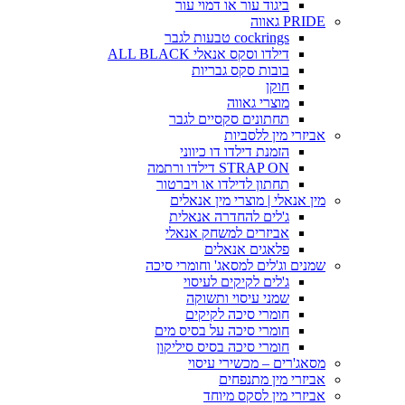
ביגוד עור או דמוי עור
PRIDE גאווה
cockrings טבעות לגבר
דילדו וסקס אנאלי ALL BLACK
בובות סקס גבריות
חוקן
מוצרי גאווה
תחתונים סקסיים לגבר
אביזרי מין ללסביות
הזמנת דילדו דו כיווני
STRAP ON דילדו ורתמה
תחתון לדילדו או ויברטור
מין אנאלי | מוצרי מין אנאלים
ג'לים להחדרה אנאלית
אביזרים למשחק אנאלי
פלאגים אנאלים
שמנים וג'לים למסאג' וחומרי סיכה
ג'לים לקיקים לעיסוי
שמני עיסוי ותשוקה
חומרי סיכה לקיקים
חומרי סיכה על בסיס מים
חומרי סיכה בסיס סיליקון
מסאג'רים – מכשירי עיסוי
אביזרי מין מתנפחים
אביזרי מין לסקס מיוחד