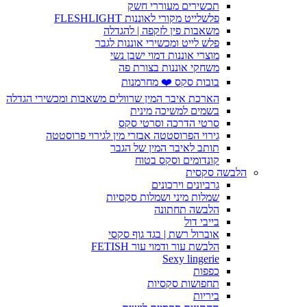
תכשירים מעוררי חשק
פלשלייט מקורי לאוננות FLESHLIGHT
משאבות פין לזקפה | להגדלה
פלש לייט ומכשירי אוננות לגבר
מוצרי אוננות דמוי ישבן נשי
משחקי אוננות בצורת פה
בובות סקס ❤️ מחרמנות
הארכת איבר המין שרוולים משאבות ומכשירי הגדלה
בשמים למשיכה מינית
סרטי הדרכה וסרטי סקס
גירוי הפרוסטטה אבזרי מין לגירוי פרוסטטה
תותב לאיבר המין של הגבר
קונדומים וסקס בטוח
הלבשה סקסית
גרביונים וירכונים
שמלות מיני ושמלות סקסיות
הלבשה תחתונה
בייבי דול
אוברול רשת | בגד גוף סקסי
הלבשת עור ודמוי עור FETISH
Sexy lingerie
כפפות
תחפושות סקסיות
ביריות