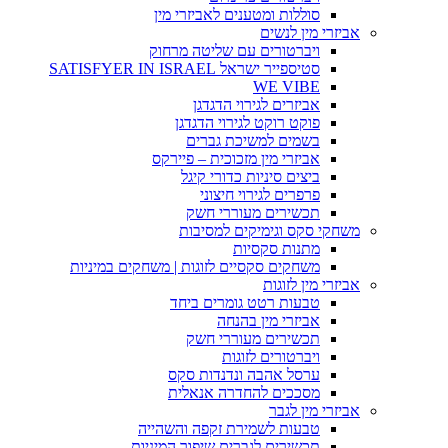
סוללות ומטענים לאביזרי מין
אביזרי מין לנשים
ויברטורים עם שליטה מרחוק
סטיספייר ישראל SATISFYER IN ISRAEL
WE VIBE
אביזרים לגירוי הדגדגן
פוקט רוקט לגירוי הדגדגן
בשמים למשיכת גברים
אביזרי מין מזכוכית – פיירקס
ביצים סיניות כדורי קיגל
פרפרים לגירוי חיצוני
תכשירים מעוררי חשק
משחקי סקס וגימיקים למסיבות
מתנות סקסיות
משחקים סקסיים לזוגות | משחקים במיניות
אביזרי מין לזוגות
טבעות רטט גומרים ביחד
אביזרי מין בהנחה
תכשירים מעוררי חשק
ויברטורים לזוגות
ערסל אהבה ונדנדות סקס
מסככים להחדרה אנאלית
אביזרי מין לגבר
טבעות לשמירת זקפה והשהייה
תכשירים לגברים שיפור המיניות