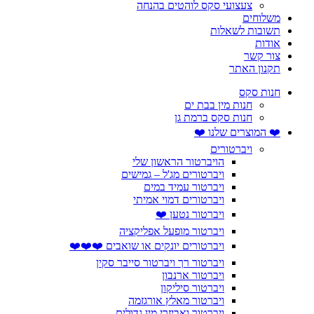
צעצועי סקס לוהטים בהנחה
משלוחים
תשובות לשאלות
אודות
צור קשר
תקנון האתר
חנות סקס
חנות מין בבת ים
חנות סקס ברמת גן
❤️ המוצרים שלנו ❤️
ויברטורים
הויברטור הראשון שלי
ויברטורים מג'ל – גמישים
ויברטור עמיד במים
ויברטורים דמוי אמיתי
ויברטור נטען ❤️
ויברטור מופעל אפליקציה
ויברטורים יונקים או שואבים ❤️❤️❤️
ויברטור רך ויברטור סייבר סקין
ויברטור ארנבון
ויברטור סיליקון
ויברטור מאלץ אורגזמה
ויברטור ואביזרי מין גדולים