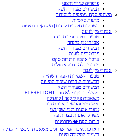
פרפרים לגירוי חיצוני
תכשירים מעוררי חשק
משחקי סקס וגימיקים למסיבות
מתנות סקסיות
משחקים סקסיים לזוגות | משחקים במיניות
אביזרי מין לזוגות
טבעות רטט גומרים ביחד
אביזרי מין בהנחה
תכשירים מעוררי חשק
ויברטורים לזוגות
ערסל אהבה ונדנדות סקס
מסככים להחדרה אנאלית
אביזרי מין לגבר
טבעות לשמירת זקפה והשהייה
תכשירים לגברים שיפור המיניות
תכשירים מעוררי חשק
פלשלייט מקורי לאוננות FLESHLIGHT
משאבות פין לזקפה | להגדלה
פלש לייט ומכשירי אוננות לגבר
מוצרי אוננות דמוי ישבן נשי
משחקי אוננות בצורת פה
בובות סקס ❤️ מחרמנות
הארכת איבר המין שרוולים משאבות ומכשירי הגדלה
בשמים למשיכה מינית