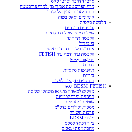
סרטי הדרכה וסרטי סקס
גירוי הפרוסטטה אבזרי מין לגירוי פרוסטטה
תותב לאיבר המין של הגבר
קונדומים וסקס בטוח
הלבשה סקסית
גרביונים וירכונים
שמלות מיני ושמלות סקסיות
הלבשה תחתונה
בייבי דול
אוברול רשת | בגד גוף סקסי
הלבשת עור ודמוי עור FETISH
Sexy lingerie
כפפות
תחפושות סקסיות
ביריות
תחתונים סקסיים לנשים
BDSM, FETISH וסאדו
אזיקים למשחק מיני או משחקי שליטה
תפסנים וגירוי לפטמות
שוטים ומחבטים
מסכות וקולרים בדס"מ
ערכות קשירה
מוצרי BDSM
ציוד רפואי לסקס
מחסומי פה / גאגים