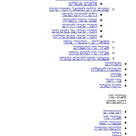
פלאגים אנאלים
שמנים וג'לים למסאג' וחומרי סיכה
ג'לים לקיקים לעיסוי
שמני עיסוי ותשוקה
חומרי סיכה לקיקים
חומרי סיכה על בסיס מים
חומרי סיכה בסיס סיליקון
מסאג'רים – מכשירי עיסוי
אביזרי מין מתנפחים
אביזרי מין לסקס מיוחד
צעצועי סקס לוהטים בהנחה
משלוחים
תשובות לשאלות
אודות
צור קשר
תקנון האתר
אביזרי מין
רוקט פוקט
ויברטורים
אביזרי מין
טבעות רטט
הלבשה סקסית
דילדו