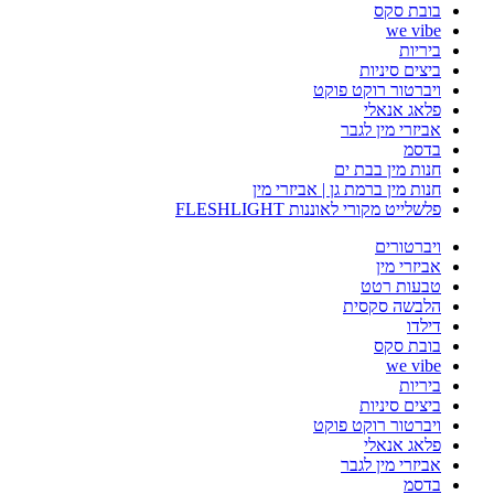
בובת סקס
we vibe
ביריות
ביצים סיניות
ויברטור רוקט פוקט
פלאג אנאלי
אביזרי מין לגבר
בדסמ
חנות מין בבת ים
חנות מין ברמת גן | אביזרי מין
פלשלייט מקורי לאוננות FLESHLIGHT
ויברטורים
אביזרי מין
טבעות רטט
הלבשה סקסית
דילדו
בובת סקס
we vibe
ביריות
ביצים סיניות
ויברטור רוקט פוקט
פלאג אנאלי
אביזרי מין לגבר
בדסמ