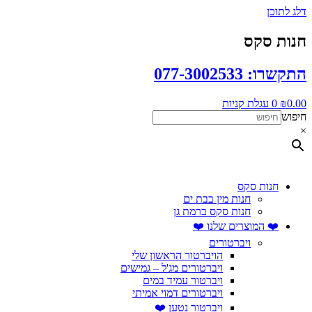
דלג לתוכן
חנות סקס
התקשרו: 077-3002533
0.00
₪
0
עגלת קניות
חיפוש
×
חנות סקס
חנות מין בבת ים
חנות סקס ברמת גן
❤️ המוצרים שלנו ❤️
ויברטורים
הויברטור הראשון שלי
ויברטורים מג'ל – גמישים
ויברטור עמיד במים
ויברטורים דמוי אמיתי
ויברטור נטען ❤️