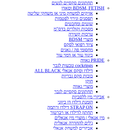
תחתונים סקסיים לנשים
BDSM, FETISH וסאדו
אזיקים למשחק מיני או משחקי שליטה
תפסנים וגירוי לפטמות
שוטים ומחבטים
מסכות וקולרים בדס"מ
ערכות קשירה
מוצרי BDSM
ציוד רפואי לסקס
מחסומי פה / גאגים
ביגוד עור או דמוי עור
PRIDE גאווה
cockrings טבעות לגבר
דילדו וסקס אנאלי ALL BLACK
בובות סקס גבריות
חוקן
מוצרי גאווה
תחתונים סקסיים לגבר
אביזרי מין ללסביות
הזמנת דילדו דו כיווני
STRAP ON דילדו ורתמה
תחתון לדילדו או ויברטור
מין אנאלי | מוצרי מין אנאלים
ג'לים להחדרה אנאלית
אביזרים למשחק אנאלי