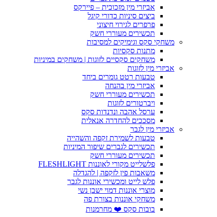
אביזרי מין מזכוכית – פיירקס
ביצים סיניות כדורי קיגל
פרפרים לגירוי חיצוני
תכשירים מעוררי חשק
משחקי סקס וגימיקים למסיבות
מתנות סקסיות
משחקים סקסיים לזוגות | משחקים במיניות
אביזרי מין לזוגות
טבעות רטט גומרים ביחד
אביזרי מין בהנחה
תכשירים מעוררי חשק
ויברטורים לזוגות
ערסל אהבה ונדנדות סקס
מסככים להחדרה אנאלית
אביזרי מין לגבר
טבעות לשמירת זקפה והשהייה
תכשירים לגברים שיפור המיניות
תכשירים מעוררי חשק
פלשלייט מקורי לאוננות FLESHLIGHT
משאבות פין לזקפה | להגדלה
פלש לייט ומכשירי אוננות לגבר
מוצרי אוננות דמוי ישבן נשי
משחקי אוננות בצורת פה
בובות סקס ❤️ מחרמנות