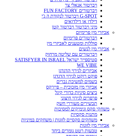
ויברטור אנאלי צר
ויברטורים FUN FACTORY
G-SPOT ויברטור לנקודת ה ג'י
דילדו או דילדואים
מיני ויברטור ויברטור קטן
אביזרי מין פרימיום
ויברטורים פרימיום
סוללות ומטענים לאביזרי מין
אביזרי מין לנשים
ויברטורים עם שליטה מרחוק
סטיספייר ישראל SATISFYER IN ISRAEL
WE VIBE
אביזרים לגירוי הדגדגן
פוקט רוקט לגירוי הדגדגן
בשמים למשיכת גברים
אביזרי מין מזכוכית – פיירקס
ביצים סיניות כדורי קיגל
פרפרים לגירוי חיצוני
תכשירים מעוררי חשק
משחקי סקס וגימיקים למסיבות
מתנות סקסיות
משחקים סקסיים לזוגות | משחקים במיניות
אביזרי מין לזוגות
טבעות רטט גומרים ביחד