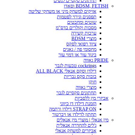
תחתונים סקסיים לנשים
BDSM, FETISH וסאדו
אזיקים למשחק מיני או משחקי שליטה
תפסנים וגירוי לפטמות
שוטים ומחבטים
מסכות וקולרים בדס"מ
ערכות קשירה
מוצרי BDSM
ציוד רפואי לסקס
מחסומי פה / גאגים
ביגוד עור או דמוי עור
PRIDE גאווה
cockrings טבעות לגבר
דילדו וסקס אנאלי ALL BLACK
בובות סקס גבריות
חוקן
מוצרי גאווה
תחתונים סקסיים לגבר
אביזרי מין ללסביות
הזמנת דילדו דו כיווני
STRAP ON דילדו ורתמה
תחתון לדילדו או ויברטור
מין אנאלי | מוצרי מין אנאלים
ג'לים להחדרה אנאלית
אביזרים למשחק אנאלי