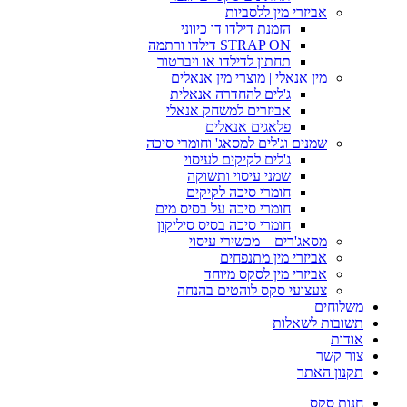
אביזרי מין ללסביות
הזמנת דילדו דו כיווני
STRAP ON דילדו ורתמה
תחתון לדילדו או ויברטור
מין אנאלי | מוצרי מין אנאלים
ג'לים להחדרה אנאלית
אביזרים למשחק אנאלי
פלאגים אנאלים
שמנים וג'לים למסאג' וחומרי סיכה
ג'לים לקיקים לעיסוי
שמני עיסוי ותשוקה
חומרי סיכה לקיקים
חומרי סיכה על בסיס מים
חומרי סיכה בסיס סיליקון
מסאג'רים – מכשירי עיסוי
אביזרי מין מתנפחים
אביזרי מין לסקס מיוחד
צעצועי סקס לוהטים בהנחה
משלוחים
תשובות לשאלות
אודות
צור קשר
תקנון האתר
חנות סקס