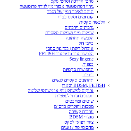
סרטי הדרכה וסרטי סקס
גירוי הפרוסטטה אבזרי מין לגירוי פרוסטטה
תותב לאיבר המין של הגבר
קונדומים וסקס בטוח
הלבשה סקסית
גרביונים וירכונים
שמלות מיני ושמלות סקסיות
הלבשה תחתונה
בייבי דול
אוברול רשת | בגד גוף סקסי
הלבשת עור ודמוי עור FETISH
Sexy lingerie
כפפות
תחפושות סקסיות
ביריות
תחתונים סקסיים לנשים
BDSM, FETISH וסאדו
אזיקים למשחק מיני או משחקי שליטה
תפסנים וגירוי לפטמות
שוטים ומחבטים
מסכות וקולרים בדס"מ
ערכות קשירה
מוצרי BDSM
ציוד רפואי לסקס
מחסומי פה / גאגים