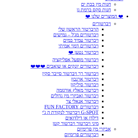
חנות מין בבת ים
חנות סקס ברמת גן
❤️ המוצרים שלנו ❤️
ויברטורים
הויברטור הראשון שלי
ויברטורים מג'ל – גמישים
ויברטור עמיד במים
ויברטורים דמוי אמיתי
ויברטור נטען ❤️
ויברטור מופעל אפליקציה
ויברטורים יונקים או שואבים ❤️❤️❤️
ויברטור רך ויברטור סייבר סקין
ויברטור ארנבון
ויברטור סיליקון
ויברטור מאלץ אורגזמה
ויברטור ואביזרי מין גדולים
ויברטור אנאלי צר
ויברטורים FUN FACTORY
G-SPOT ויברטור לנקודת ה ג'י
דילדו או דילדואים
מיני ויברטור ויברטור קטן
אביזרי מין פרימיום
ויברטורים פרימיום