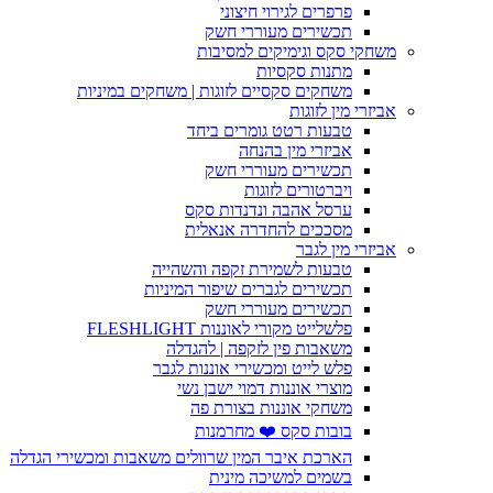
פרפרים לגירוי חיצוני
תכשירים מעוררי חשק
משחקי סקס וגימיקים למסיבות
מתנות סקסיות
משחקים סקסיים לזוגות | משחקים במיניות
אביזרי מין לזוגות
טבעות רטט גומרים ביחד
אביזרי מין בהנחה
תכשירים מעוררי חשק
ויברטורים לזוגות
ערסל אהבה ונדנדות סקס
מסככים להחדרה אנאלית
אביזרי מין לגבר
טבעות לשמירת זקפה והשהייה
תכשירים לגברים שיפור המיניות
תכשירים מעוררי חשק
פלשלייט מקורי לאוננות FLESHLIGHT
משאבות פין לזקפה | להגדלה
פלש לייט ומכשירי אוננות לגבר
מוצרי אוננות דמוי ישבן נשי
משחקי אוננות בצורת פה
בובות סקס ❤️ מחרמנות
הארכת איבר המין שרוולים משאבות ומכשירי הגדלה
בשמים למשיכה מינית