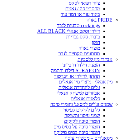
ציוד רפואי לסקס
מחסומי פה / גאגים
ביגוד עור או דמוי עור
PRIDE גאווה
cockrings טבעות לגבר
דילדו וסקס אנאלי ALL BLACK
בובות סקס גבריות
חוקן
מוצרי גאווה
תחתונים סקסיים לגבר
אביזרי מין ללסביות
הזמנת דילדו דו כיווני
STRAP ON דילדו ורתמה
תחתון לדילדו או ויברטור
מין אנאלי | מוצרי מין אנאלים
ג'לים להחדרה אנאלית
אביזרים למשחק אנאלי
פלאגים אנאלים
שמנים וג'לים למסאג' וחומרי סיכה
ג'לים לקיקים לעיסוי
שמני עיסוי ותשוקה
חומרי סיכה לקיקים
חומרי סיכה על בסיס מים
חומרי סיכה בסיס סיליקון
מסאג'רים – מכשירי עיסוי