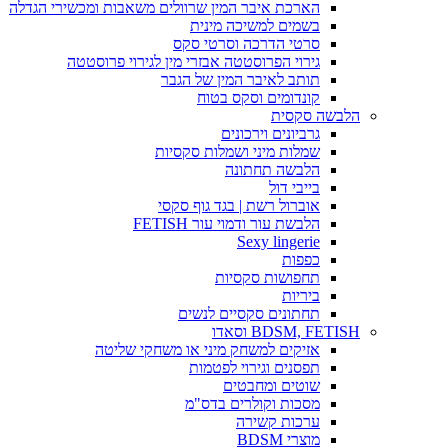
הארכת איבר המין שרוולים משאבות ומכשירי הגדלה
בשמים למשיכה מינית
סרטי הדרכה וסרטי סקס
גירוי הפרוסטטה אבזרי מין לגירוי פרוסטטה
תותב לאיבר המין של הגבר
קונדומים וסקס בטוח
הלבשה סקסית
גרביונים וירכונים
שמלות מיני ושמלות סקסיות
הלבשה תחתונה
בייבי דול
אוברול רשת | בגד גוף סקסי
הלבשת עור ודמוי עור FETISH
Sexy lingerie
כפפות
תחפושות סקסיות
ביריות
תחתונים סקסיים לנשים
BDSM, FETISH וסאדו
אזיקים למשחק מיני או משחקי שליטה
תפסנים וגירוי לפטמות
שוטים ומחבטים
מסכות וקולרים בדס"מ
ערכות קשירה
מוצרי BDSM