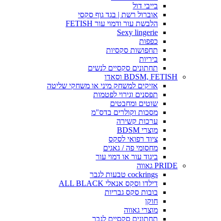
בייבי דול
אוברול רשת | בגד גוף סקסי
הלבשת עור ודמוי עור FETISH
Sexy lingerie
כפפות
תחפושות סקסיות
ביריות
תחתונים סקסיים לנשים
BDSM, FETISH וסאדו
אזיקים למשחק מיני או משחקי שליטה
תפסנים וגירוי לפטמות
שוטים ומחבטים
מסכות וקולרים בדס"מ
ערכות קשירה
מוצרי BDSM
ציוד רפואי לסקס
מחסומי פה / גאגים
ביגוד עור או דמוי עור
PRIDE גאווה
cockrings טבעות לגבר
דילדו וסקס אנאלי ALL BLACK
בובות סקס גבריות
חוקן
מוצרי גאווה
תחתונים סקסיים לגבר