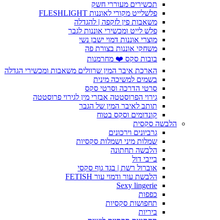
תכשירים מעוררי חשק
פלשלייט מקורי לאוננות FLESHLIGHT
משאבות פין לזקפה | להגדלה
פלש לייט ומכשירי אוננות לגבר
מוצרי אוננות דמוי ישבן נשי
משחקי אוננות בצורת פה
בובות סקס ❤️ מחרמנות
הארכת איבר המין שרוולים משאבות ומכשירי הגדלה
בשמים למשיכה מינית
סרטי הדרכה וסרטי סקס
גירוי הפרוסטטה אבזרי מין לגירוי פרוסטטה
תותב לאיבר המין של הגבר
קונדומים וסקס בטוח
הלבשה סקסית
גרביונים וירכונים
שמלות מיני ושמלות סקסיות
הלבשה תחתונה
בייבי דול
אוברול רשת | בגד גוף סקסי
הלבשת עור ודמוי עור FETISH
Sexy lingerie
כפפות
תחפושות סקסיות
ביריות