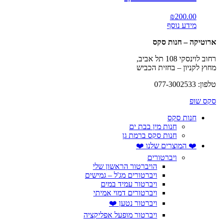
₪
200.00
מידע נוסף
ארוטיקה – חנות סקס
רחוב לוינסקי 108 תל אביב,
מחוץ לקניון – בחזית הכביש
טלפון: 077-3002533
סקס שופ
חנות סקס
חנות מין בבת ים
חנות סקס ברמת גן
❤️ המוצרים שלנו ❤️
ויברטורים
הויברטור הראשון שלי
ויברטורים מג'ל – גמישים
ויברטור עמיד במים
ויברטורים דמוי אמיתי
ויברטור נטען ❤️
ויברטור מופעל אפליקציה