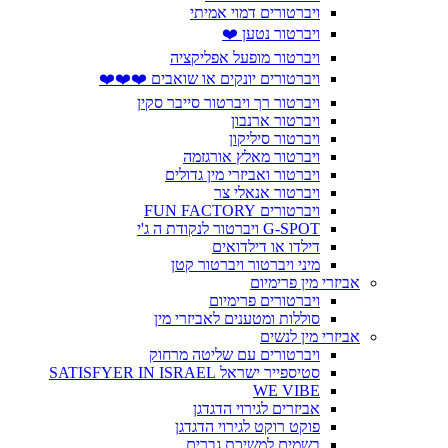
ויברטורים דמוי אמיתי
ויברטור נטען ❤️
ויברטור מופעל אפליקציה
ויברטורים יונקים או שואבים ❤️❤️❤️
ויברטור רך ויברטור סייבר סקין
ויברטור ארנבון
ויברטור סיליקון
ויברטור מאלץ אורגזמה
ויברטור ואביזרי מין גדולים
ויברטור אנאלי צר
ויברטורים FUN FACTORY
G-SPOT ויברטור לנקודת ה ג'י
דילדו או דילדואים
מיני ויברטור ויברטור קטן
אביזרי מין פרימיום
ויברטורים פרימיום
סוללות ומטענים לאביזרי מין
אביזרי מין לנשים
ויברטורים עם שליטה מרחוק
סטיספייר ישראל SATISFYER IN ISRAEL
WE VIBE
אביזרים לגירוי הדגדגן
פוקט רוקט לגירוי הדגדגן
בשמים למשיכת גברים