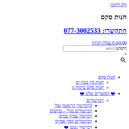
דלג לתוכן
חנות סקס
התקשרו: 077-3002533
0.00
₪
0
עגלת קניות
חיפוש
×
חנות סקס
חנות מין בבת ים
חנות סקס ברמת גן
❤️ המוצרים שלנו ❤️
ויברטורים
הויברטור הראשון שלי
ויברטורים מג'ל – גמישים
ויברטור עמיד במים
ויברטורים דמוי אמיתי
ויברטור נטען ❤️