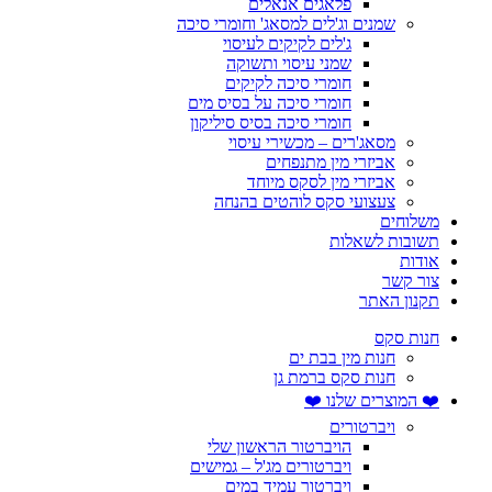
פלאגים אנאלים
שמנים וג'לים למסאג' וחומרי סיכה
ג'לים לקיקים לעיסוי
שמני עיסוי ותשוקה
חומרי סיכה לקיקים
חומרי סיכה על בסיס מים
חומרי סיכה בסיס סיליקון
מסאג'רים – מכשירי עיסוי
אביזרי מין מתנפחים
אביזרי מין לסקס מיוחד
צעצועי סקס לוהטים בהנחה
משלוחים
תשובות לשאלות
אודות
צור קשר
תקנון האתר
חנות סקס
חנות מין בבת ים
חנות סקס ברמת גן
❤️ המוצרים שלנו ❤️
ויברטורים
הויברטור הראשון שלי
ויברטורים מג'ל – גמישים
ויברטור עמיד במים