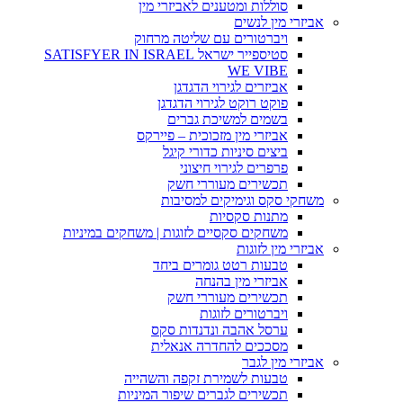
סוללות ומטענים לאביזרי מין
אביזרי מין לנשים
ויברטורים עם שליטה מרחוק
סטיספייר ישראל SATISFYER IN ISRAEL
WE VIBE
אביזרים לגירוי הדגדגן
פוקט רוקט לגירוי הדגדגן
בשמים למשיכת גברים
אביזרי מין מזכוכית – פיירקס
ביצים סיניות כדורי קיגל
פרפרים לגירוי חיצוני
תכשירים מעוררי חשק
משחקי סקס וגימיקים למסיבות
מתנות סקסיות
משחקים סקסיים לזוגות | משחקים במיניות
אביזרי מין לזוגות
טבעות רטט גומרים ביחד
אביזרי מין בהנחה
תכשירים מעוררי חשק
ויברטורים לזוגות
ערסל אהבה ונדנדות סקס
מסככים להחדרה אנאלית
אביזרי מין לגבר
טבעות לשמירת זקפה והשהייה
תכשירים לגברים שיפור המיניות