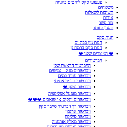
צעצועי סקס לוהטים בהנחה
משלוחים
תשובות לשאלות
אודות
צור קשר
תקנון האתר
חנות סקס
חנות מין בבת ים
חנות סקס ברמת גן
❤️ המוצרים שלנו ❤️
ויברטורים
הויברטור הראשון שלי
ויברטורים מג'ל – גמישים
ויברטור עמיד במים
ויברטורים דמוי אמיתי
ויברטור נטען ❤️
ויברטור מופעל אפליקציה
ויברטורים יונקים או שואבים ❤️❤️❤️
ויברטור רך ויברטור סייבר סקין
ויברטור ארנבון
ויברטור סיליקון
ויברטור מאלץ אורגזמה
ויברטור ואביזרי מין גדולים