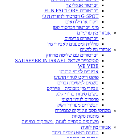
ויברטור אנאלי צר
ויברטורים FUN FACTORY
G-SPOT ויברטור לנקודת ה ג'י
דילדו או דילדואים
מיני ויברטור ויברטור קטן
אביזרי מין פרימיום
ויברטורים פרימיום
סוללות ומטענים לאביזרי מין
אביזרי מין לנשים
ויברטורים עם שליטה מרחוק
סטיספייר ישראל SATISFYER IN ISRAEL
WE VIBE
אביזרים לגירוי הדגדגן
פוקט רוקט לגירוי הדגדגן
בשמים למשיכת גברים
אביזרי מין מזכוכית – פיירקס
ביצים סיניות כדורי קיגל
פרפרים לגירוי חיצוני
תכשירים מעוררי חשק
משחקי סקס וגימיקים למסיבות
מתנות סקסיות
משחקים סקסיים לזוגות | משחקים במיניות
אביזרי מין לזוגות
טבעות רטט גומרים ביחד