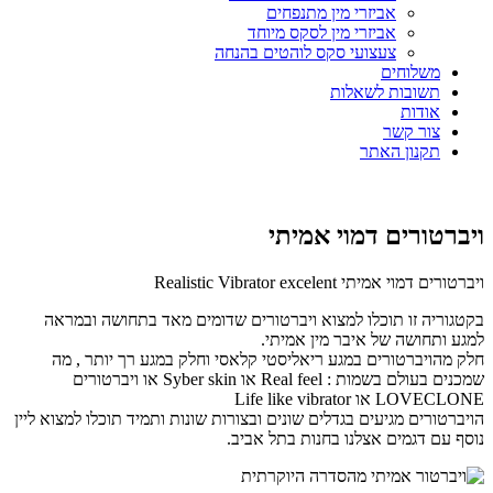
אביזרי מין מתנפחים
אביזרי מין לסקס מיוחד
צעצועי סקס לוהטים בהנחה
משלוחים
תשובות לשאלות
אודות
צור קשר
תקנון האתר
ויברטורים דמוי אמיתי
ויברטורים דמוי אמיתי Realistic Vibrator excelent
בקטגוריה זו תוכלו למצוא ויברטורים שדומים מאד בתחושה ובמראה
למגע ותחושה של איבר מין אמיתי.
חלק מהויברטורים במגע ריאליסטי קלאסי וחלק במגע רך יותר , מה
שמכנים בעולם בשמות : Real feel או Syber skin או ויברטורים
LOVECLONE או Life like vibrator
הויברטורים מגיעים בגדלים שונים ובצורות שונות ותמיד תוכלו למצוא ליין
נוסף עם דגמים אצלנו בחנות בתל אביב.