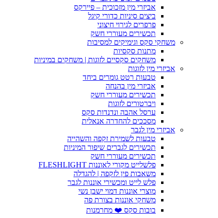
אביזרי מין מזכוכית – פיירקס
ביצים סיניות כדורי קיגל
פרפרים לגירוי חיצוני
תכשירים מעוררי חשק
משחקי סקס וגימיקים למסיבות
מתנות סקסיות
משחקים סקסיים לזוגות | משחקים במיניות
אביזרי מין לזוגות
טבעות רטט גומרים ביחד
אביזרי מין בהנחה
תכשירים מעוררי חשק
ויברטורים לזוגות
ערסל אהבה ונדנדות סקס
מסככים להחדרה אנאלית
אביזרי מין לגבר
טבעות לשמירת זקפה והשהייה
תכשירים לגברים שיפור המיניות
תכשירים מעוררי חשק
פלשלייט מקורי לאוננות FLESHLIGHT
משאבות פין לזקפה | להגדלה
פלש לייט ומכשירי אוננות לגבר
מוצרי אוננות דמוי ישבן נשי
משחקי אוננות בצורת פה
בובות סקס ❤️ מחרמנות