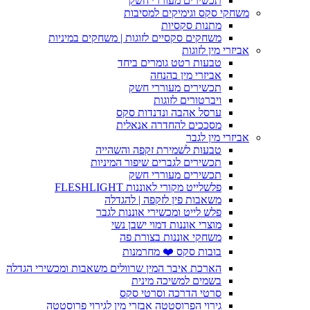
תכשירים מעוררי חשק
משחקי סקס וגימיקים למסיבות
מתנות סקסיות
משחקים סקסיים לזוגות | משחקים במיניות
אביזרי מין לזוגות
טבעות רטט גומרים ביחד
אביזרי מין בהנחה
תכשירים מעוררי חשק
ויברטורים לזוגות
ערסל אהבה ונדנדות סקס
מסככים להחדרה אנאלית
אביזרי מין לגבר
טבעות לשמירת זקפה והשהייה
תכשירים לגברים שיפור המיניות
תכשירים מעוררי חשק
פלשלייט מקורי לאוננות FLESHLIGHT
משאבות פין לזקפה | להגדלה
פלש לייט ומכשירי אוננות לגבר
מוצרי אוננות דמוי ישבן נשי
משחקי אוננות בצורת פה
בובות סקס ❤️ מחרמנות
הארכת איבר המין שרוולים משאבות ומכשירי הגדלה
בשמים למשיכה מינית
סרטי הדרכה וסרטי סקס
גירוי הפרוסטטה אבזרי מין לגירוי פרוסטטה