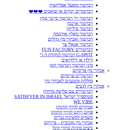
ויברטור מופעל אפליקציה
ויברטורים יונקים או שואבים ❤️❤️❤️
ויברטור רך ויברטור סייבר סקין
ויברטור ארנבון
ויברטור סיליקון
ויברטור מאלץ אורגזמה
ויברטור ואביזרי מין גדולים
ויברטור אנאלי צר
ויברטורים FUN FACTORY
G-SPOT ויברטור לנקודת ה ג'י
דילדו או דילדואים
מיני ויברטור ויברטור קטן
אביזרי מין פרימיום
ויברטורים פרימיום
סוללות ומטענים לאביזרי מין
אביזרי מין לנשים
ויברטורים עם שליטה מרחוק
סטיספייר ישראל SATISFYER IN ISRAEL
WE VIBE
אביזרים לגירוי הדגדגן
פוקט רוקט לגירוי הדגדגן
בשמים למשיכת גברים
אביזרי מין מזכוכית – פיירקס
ביצים סיניות כדורי קיגל