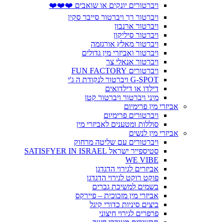
ויברטורים יונקים או שואבים ❤️❤️❤️
ויברטור רך ויברטור סייבר סקין
ויברטור ארנבון
ויברטור סיליקון
ויברטור מאלץ אורגזמה
ויברטור ואביזרי מין גדולים
ויברטור אנאלי צר
ויברטורים FUN FACTORY
G-SPOT ויברטור לנקודת ה ג'י
דילדו או דילדואים
מיני ויברטור ויברטור קטן
אביזרי מין פרימיום
ויברטורים פרימיום
סוללות ומטענים לאביזרי מין
אביזרי מין לנשים
ויברטורים עם שליטה מרחוק
סטיספייר ישראל SATISFYER IN ISRAEL
WE VIBE
אביזרים לגירוי הדגדגן
פוקט רוקט לגירוי הדגדגן
בשמים למשיכת גברים
אביזרי מין מזכוכית – פיירקס
ביצים סיניות כדורי קיגל
פרפרים לגירוי חיצוני