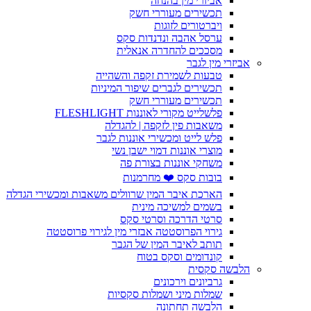
אביזרי מין בהנחה
תכשירים מעוררי חשק
ויברטורים לזוגות
ערסל אהבה ונדנדות סקס
מסככים להחדרה אנאלית
אביזרי מין לגבר
טבעות לשמירת זקפה והשהייה
תכשירים לגברים שיפור המיניות
תכשירים מעוררי חשק
פלשלייט מקורי לאוננות FLESHLIGHT
משאבות פין לזקפה | להגדלה
פלש לייט ומכשירי אוננות לגבר
מוצרי אוננות דמוי ישבן נשי
משחקי אוננות בצורת פה
בובות סקס ❤️ מחרמנות
הארכת איבר המין שרוולים משאבות ומכשירי הגדלה
בשמים למשיכה מינית
סרטי הדרכה וסרטי סקס
גירוי הפרוסטטה אבזרי מין לגירוי פרוסטטה
תותב לאיבר המין של הגבר
קונדומים וסקס בטוח
הלבשה סקסית
גרביונים וירכונים
שמלות מיני ושמלות סקסיות
הלבשה תחתונה