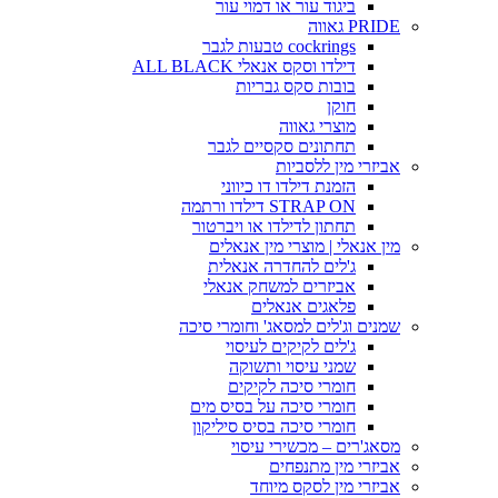
ביגוד עור או דמוי עור
PRIDE גאווה
cockrings טבעות לגבר
דילדו וסקס אנאלי ALL BLACK
בובות סקס גבריות
חוקן
מוצרי גאווה
תחתונים סקסיים לגבר
אביזרי מין ללסביות
הזמנת דילדו דו כיווני
STRAP ON דילדו ורתמה
תחתון לדילדו או ויברטור
מין אנאלי | מוצרי מין אנאלים
ג'לים להחדרה אנאלית
אביזרים למשחק אנאלי
פלאגים אנאלים
שמנים וג'לים למסאג' וחומרי סיכה
ג'לים לקיקים לעיסוי
שמני עיסוי ותשוקה
חומרי סיכה לקיקים
חומרי סיכה על בסיס מים
חומרי סיכה בסיס סיליקון
מסאג'רים – מכשירי עיסוי
אביזרי מין מתנפחים
אביזרי מין לסקס מיוחד