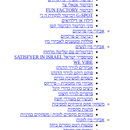
ויברטור אנאלי צר
ויברטור FUN FACTORY
G-SPOT ויברטור לנקודת ה ג'י
דילדו או דילדואים
מיני ויברטור ויברטור קטן
אביזרי מין פרימיום
ויברטורים פרימיום
סוללות ומטענים לאביזרי מין
אביזרי מין לנשים
ויברטורים עם שליטה מרחוק
סטיספייר ישראל SATISFYER IN ISRAEL
WE VIBE
אביזרים לגירוי הדגדגן
פוקט רוקט לגירוי הדגדגן
בשמים למשיכת גברים
אביזרי מין מזכוכית – פיירקס
ביצים סיניות כדורי קיגל
פרפרים לגירוי חיצוני
תכשירים מעוררי חשק
משחקי סקס וגימיקים למסיבות
מתנות סקסיות
משחקים סקסיים לזוגות | משחקים במיניות
אביזרי מין לזוגות
טבעות רטט גומרים ביחד