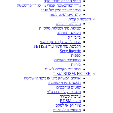
סרטי הדרכה וסרטי סקס
גירוי הפרוסטטה אבזרי מין לגירוי פרוסטטה
תותב לאיבר המין של הגבר
קונדומים וסקס בטוח
הלבשה סקסית
גרביונים וירכונים
שמלות מיני ושמלות סקסיות
הלבשה תחתונה
בייבי דול
אוברול רשת | בגד גוף סקסי
הלבשת עור ודמוי עור FETISH
Sexy lingerie
כפפות
תחפושות סקסיות
ביריות
תחתונים סקסיים לנשים
BDSM, FETISH וסאדו
אזיקים למשחק מיני או משחקי שליטה
תפסנים וגירוי לפטמות
שוטים ומחבטים
מסכות וקולרים בדס"מ
ערכות קשירה
מוצרי BDSM
ציוד רפואי לסקס
מחסומי פה / גאגים