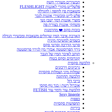
תכשירים מעוררי חשק
פלשלייט מקורי לאוננות FLESHLIGHT
משאבות פין לזקפה | להגדלה
פלש לייט ומכשירי אוננות לגבר
מוצרי אוננות דמוי ישבן נשי
משחקי אוננות בצורת פה
בובות סקס ❤️ מחרמנות
הארכת איבר המין שרוולים משאבות ומכשירי הגדלה
בשמים למשיכה מינית
סרטי הדרכה וסרטי סקס
גירוי הפרוסטטה אבזרי מין לגירוי פרוסטטה
תותב לאיבר המין של הגבר
קונדומים וסקס בטוח
הלבשה סקסית
גרביונים וירכונים
שמלות מיני ושמלות סקסיות
הלבשה תחתונה
בייבי דול
אוברול רשת | בגד גוף סקסי
הלבשת עור ודמוי עור FETISH
Sexy lingerie
כפפות
תחפושות סקסיות
ביריות