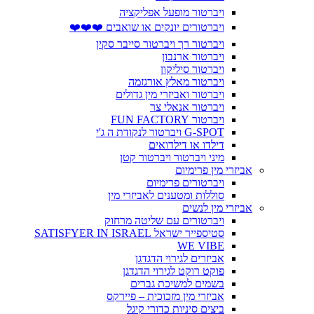
ויברטור מופעל אפליקציה
ויברטורים יונקים או שואבים ❤️❤️❤️
ויברטור רך ויברטור סייבר סקין
ויברטור ארנבון
ויברטור סיליקון
ויברטור מאלץ אורגזמה
ויברטור ואביזרי מין גדולים
ויברטור אנאלי צר
ויברטור FUN FACTORY
G-SPOT ויברטור לנקודת ה ג'י
דילדו או דילדואים
מיני ויברטור ויברטור קטן
אביזרי מין פרימיום
ויברטורים פרימיום
סוללות ומטענים לאביזרי מין
אביזרי מין לנשים
ויברטורים עם שליטה מרחוק
סטיספייר ישראל SATISFYER IN ISRAEL
WE VIBE
אביזרים לגירוי הדגדגן
פוקט רוקט לגירוי הדגדגן
בשמים למשיכת גברים
אביזרי מין מזכוכית – פיירקס
ביצים סיניות כדורי קיגל