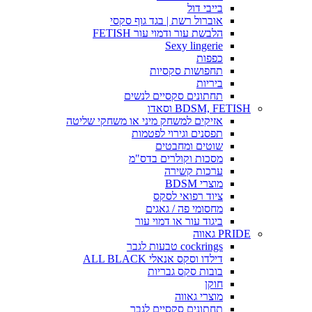
בייבי דול
אוברול רשת | בגד גוף סקסי
הלבשת עור ודמוי עור FETISH
Sexy lingerie
כפפות
תחפושות סקסיות
ביריות
תחתונים סקסיים לנשים
BDSM, FETISH וסאדו
אזיקים למשחק מיני או משחקי שליטה
תפסנים וגירוי לפטמות
שוטים ומחבטים
מסכות וקולרים בדס"מ
ערכות קשירה
מוצרי BDSM
ציוד רפואי לסקס
מחסומי פה / גאגים
ביגוד עור או דמוי עור
PRIDE גאווה
cockrings טבעות לגבר
דילדו וסקס אנאלי ALL BLACK
בובות סקס גבריות
חוקן
מוצרי גאווה
תחתונים סקסיים לגבר