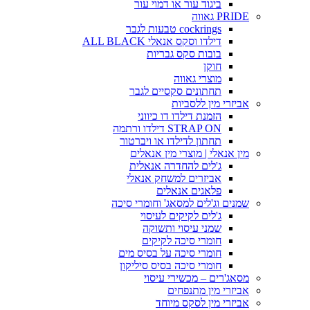
ביגוד עור או דמוי עור
PRIDE גאווה
cockrings טבעות לגבר
דילדו וסקס אנאלי ALL BLACK
בובות סקס גבריות
חוקן
מוצרי גאווה
תחתונים סקסיים לגבר
אביזרי מין ללסביות
הזמנת דילדו דו כיווני
STRAP ON דילדו ורתמה
תחתון לדילדו או ויברטור
מין אנאלי | מוצרי מין אנאלים
ג'לים להחדרה אנאלית
אביזרים למשחק אנאלי
פלאגים אנאלים
שמנים וג'לים למסאג' וחומרי סיכה
ג'לים לקיקים לעיסוי
שמני עיסוי ותשוקה
חומרי סיכה לקיקים
חומרי סיכה על בסיס מים
חומרי סיכה בסיס סיליקון
מסאג'רים – מכשירי עיסוי
אביזרי מין מתנפחים
אביזרי מין לסקס מיוחד