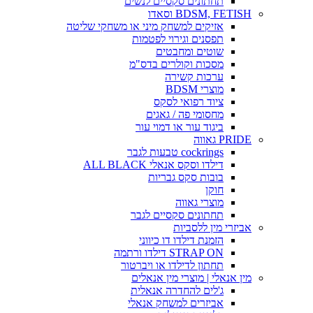
תחתונים סקסיים לנשים
BDSM, FETISH וסאדו
אזיקים למשחק מיני או משחקי שליטה
תפסנים וגירוי לפטמות
שוטים ומחבטים
מסכות וקולרים בדס"מ
ערכות קשירה
מוצרי BDSM
ציוד רפואי לסקס
מחסומי פה / גאגים
ביגוד עור או דמוי עור
PRIDE גאווה
cockrings טבעות לגבר
דילדו וסקס אנאלי ALL BLACK
בובות סקס גבריות
חוקן
מוצרי גאווה
תחתונים סקסיים לגבר
אביזרי מין ללסביות
הזמנת דילדו דו כיווני
STRAP ON דילדו ורתמה
תחתון לדילדו או ויברטור
מין אנאלי | מוצרי מין אנאלים
ג'לים להחדרה אנאלית
אביזרים למשחק אנאלי