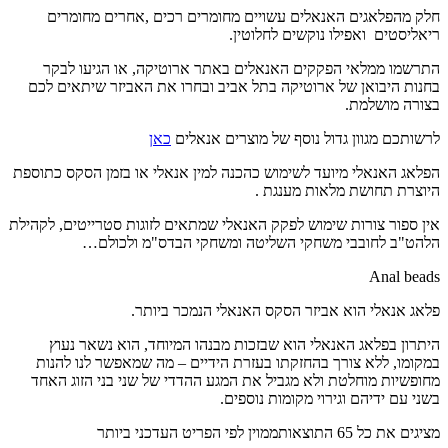
חלק מהפלאגים האנאלים עשויים מחומרים רכים ,אחרים מחומרים
ריאליסטים ואפילו נוקשים לחלוטין.
התרשמו ממלאי הפקקים האנאלים באתר ארוטיקה, או הגיעו לבקר
בחנות היבואן של ארוטיקה בתל אביב ובחרו את האביזר שיתאים לכם
בצורה מושלמת.
לרשותכם מגוון גדול נוסף של מוצרים אנאלים
כאן
הפלאג האנאלי מיועד לשימוש כהכנה למין אנאלי או בזמן הסקס כתוספת
היוצרת תחושת מלאות מענגת .
אין ספור צורות שימוש לפקק האנאלי שמתאים לזוגות סטרייטים, לקהילת
הלהט"ב לחובבי משחקי השליטה ומשחקי הבדס"מ ולכולם…
Anal beads
פלאג אנאלי הוא אביזר הסקס האנאלי הנמכר ביותר.
היתרון בפלאג האנאלי הוא שבזכות מבנהו המיוחד, הוא נשאר נעוץ
במקומו, ללא צורך בהחזקתו בעזרת הידיים – מה שמאפשר לנו להנות
מחופשיות מוחלטת ולא מגביל את המגע ההדדי של שני בני הזוג האחד
בשני עם ידיהם וגירוי מקומות נוספים.
מציגים את כל ⁦65⁩ התוצאות
ממוין לפי הפריט העדכני ביותר