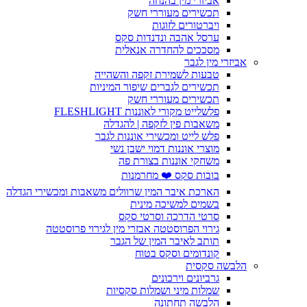
אביזרי מין בהנחה
תכשירים מעוררי חשק
ויברטורים לזוגות
ערסל אהבה ונדנדות סקס
מסככים להחדרה אנאלית
אביזרי מין לגבר
טבעות לשמירת זקפה והשהייה
תכשירים לגברים שיפור המיניות
תכשירים מעוררי חשק
פלשלייט מקורי לאוננות FLESHLIGHT
משאבות פין לזקפה | להגדלה
פלש לייט ומכשירי אוננות לגבר
מוצרי אוננות דמוי ישבן נשי
משחקי אוננות בצורת פה
בובות סקס ❤️ מחרמנות
הארכת איבר המין שרוולים משאבות ומכשירי הגדלה
בשמים למשיכה מינית
סרטי הדרכה וסרטי סקס
גירוי הפרוסטטה אבזרי מין לגירוי פרוסטטה
תותב לאיבר המין של הגבר
קונדומים וסקס בטוח
הלבשה סקסית
גרביונים וירכונים
שמלות מיני ושמלות סקסיות
הלבשה תחתונה