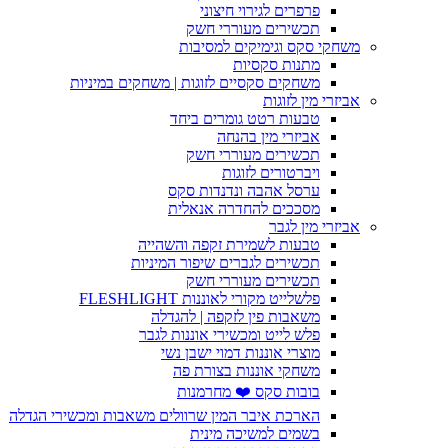
פרפרים לגירוי חיצוני
תכשירים מעוררי חשק
משחקי סקס וגימיקים למסיבות
מתנות סקסיות
משחקים סקסיים לזוגות | משחקים במיניות
אביזרי מין לזוגות
טבעות רטט גומרים ביחד
אביזרי מין בהנחה
תכשירים מעוררי חשק
ויברטורים לזוגות
ערסל אהבה ונדנדות סקס
מסככים להחדרה אנאלית
אביזרי מין לגבר
טבעות לשמירת זקפה והשהייה
תכשירים לגברים שיפור המיניות
תכשירים מעוררי חשק
פלשלייט מקורי לאוננות FLESHLIGHT
משאבות פין לזקפה | להגדלה
פלש לייט ומכשירי אוננות לגבר
מוצרי אוננות דמוי ישבן נשי
משחקי אוננות בצורת פה
בובות סקס ❤️ מחרמנות
הארכת איבר המין שרוולים משאבות ומכשירי הגדלה
בשמים למשיכה מינית