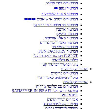
ויברטורים דמוי אמיתי
ויברטור נטען ❤️
ויברטור מופעל אפליקציה
ויברטורים יונקים או שואבים ❤️❤️❤️
ויברטור רך ויברטור סייבר סקין
ויברטור ארנבון
ויברטור סיליקון
ויברטור מאלץ אורגזמה
ויברטור ואביזרי מין גדולים
ויברטור אנאלי צר
ויברטור FUN FACTORY
G-SPOT ויברטור לנקודת ה ג'י
דילדו או דילדואים
מיני ויברטור ויברטור קטן
אביזרי מין פרימיום
ויברטורים פרימיום
סוללות ומטענים לאביזרי מין
אביזרי מין לנשים
ויברטורים עם שליטה מרחוק
סטיספייר ישראל SATISFYER IN ISRAEL
WE VIBE
אביזרים לגירוי הדגדגן
פוקט רוקט לגירוי הדגדגן
בשמים למשיכת גברים