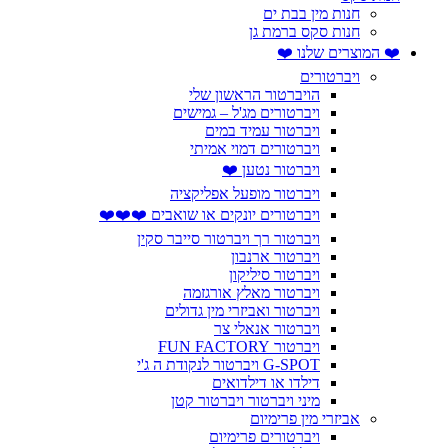
חנות מין בבת ים
חנות סקס ברמת גן
❤️ המוצרים שלנו ❤️
ויברטורים
הויברטור הראשון שלי
ויברטורים מג'ל – גמישים
ויברטור עמיד במים
ויברטורים דמוי אמיתי
ויברטור נטען ❤️
ויברטור מופעל אפליקציה
ויברטורים יונקים או שואבים ❤️❤️❤️
ויברטור רך ויברטור סייבר סקין
ויברטור ארנבון
ויברטור סיליקון
ויברטור מאלץ אורגזמה
ויברטור ואביזרי מין גדולים
ויברטור אנאלי צר
ויברטור FUN FACTORY
G-SPOT ויברטור לנקודת ה ג'י
דילדו או דילדואים
מיני ויברטור ויברטור קטן
אביזרי מין פרימיום
ויברטורים פרימיום