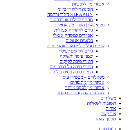
אביזרי מין ללסביות
הזמנת דילדו דו כיווני
STRAP ON דילדו ורתמה
תחתון לדילדו או ויברטור
מין אנאלי | מוצרי מין אנאלים
ג'לים להחדרה אנאלית
אביזרים למשחק אנאלי
פלאגים אנאלים
שמנים וג'לים למסאג' וחומרי סיכה
ג'לים לקיקים לעיסוי
שמני עיסוי ותשוקה
חומרי סיכה לקיקים
חומרי סיכה על בסיס מים
חומרי סיכה בסיס סיליקון
מסאג'רים – מכשירי עיסוי
אביזרי מין מתנפחים
אביזרי מין לסקס מיוחד
צעצועי סקס לוהטים בהנחה
משלוחים
תשובות לשאלות
אודות
צור קשר
תקנון האתר
חנות סקס