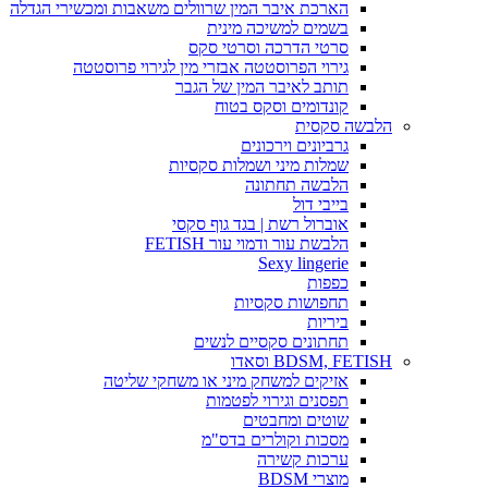
הארכת איבר המין שרוולים משאבות ומכשירי הגדלה
בשמים למשיכה מינית
סרטי הדרכה וסרטי סקס
גירוי הפרוסטטה אבזרי מין לגירוי פרוסטטה
תותב לאיבר המין של הגבר
קונדומים וסקס בטוח
הלבשה סקסית
גרביונים וירכונים
שמלות מיני ושמלות סקסיות
הלבשה תחתונה
בייבי דול
אוברול רשת | בגד גוף סקסי
הלבשת עור ודמוי עור FETISH
Sexy lingerie
כפפות
תחפושות סקסיות
ביריות
תחתונים סקסיים לנשים
BDSM, FETISH וסאדו
אזיקים למשחק מיני או משחקי שליטה
תפסנים וגירוי לפטמות
שוטים ומחבטים
מסכות וקולרים בדס"מ
ערכות קשירה
מוצרי BDSM