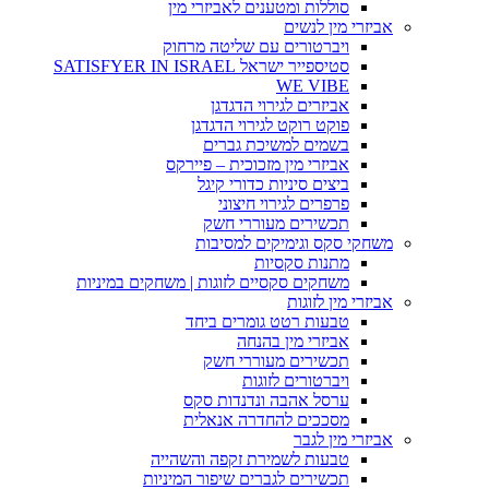
סוללות ומטענים לאביזרי מין
אביזרי מין לנשים
ויברטורים עם שליטה מרחוק
סטיספייר ישראל SATISFYER IN ISRAEL
WE VIBE
אביזרים לגירוי הדגדגן
פוקט רוקט לגירוי הדגדגן
בשמים למשיכת גברים
אביזרי מין מזכוכית – פיירקס
ביצים סיניות כדורי קיגל
פרפרים לגירוי חיצוני
תכשירים מעוררי חשק
משחקי סקס וגימיקים למסיבות
מתנות סקסיות
משחקים סקסיים לזוגות | משחקים במיניות
אביזרי מין לזוגות
טבעות רטט גומרים ביחד
אביזרי מין בהנחה
תכשירים מעוררי חשק
ויברטורים לזוגות
ערסל אהבה ונדנדות סקס
מסככים להחדרה אנאלית
אביזרי מין לגבר
טבעות לשמירת זקפה והשהייה
תכשירים לגברים שיפור המיניות