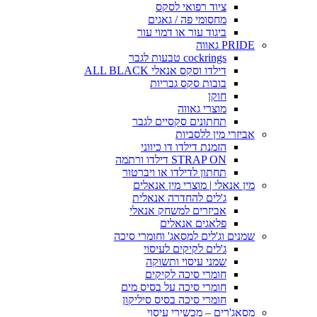
ציוד רפואי לסקס
מחסומי פה / גאגים
ביגוד עור או דמוי עור
PRIDE גאווה
cockrings טבעות לגבר
דילדו וסקס אנאלי ALL BLACK
בובות סקס גבריות
חוקן
מוצרי גאווה
תחתונים סקסיים לגבר
אביזרי מין ללסביות
הזמנת דילדו דו כיווני
STRAP ON דילדו ורתמה
תחתון לדילדו או ויברטור
מין אנאלי | מוצרי מין אנאלים
ג'לים להחדרה אנאלית
אביזרים למשחק אנאלי
פלאגים אנאלים
שמנים וג'לים למסאג' וחומרי סיכה
ג'לים לקיקים לעיסוי
שמני עיסוי ותשוקה
חומרי סיכה לקיקים
חומרי סיכה על בסיס מים
חומרי סיכה בסיס סיליקון
מסאג'רים – מכשירי עיסוי