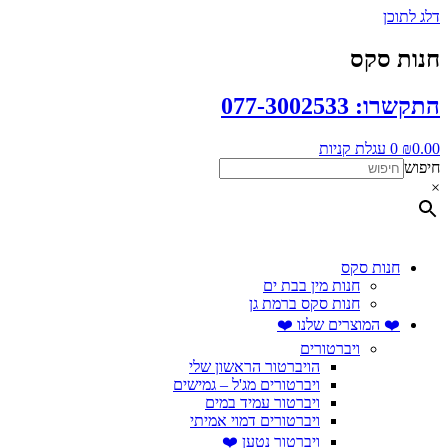
דלג לתוכן
חנות סקס
התקשרו: 077-3002533
0.00
₪
0
עגלת קניות
חיפוש
×
חנות סקס
חנות מין בבת ים
חנות סקס ברמת גן
❤️ המוצרים שלנו ❤️
ויברטורים
הויברטור הראשון שלי
ויברטורים מג'ל – גמישים
ויברטור עמיד במים
ויברטורים דמוי אמיתי
ויברטור נטען ❤️