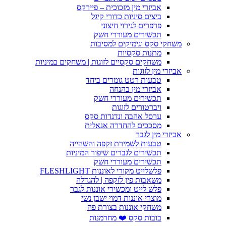
אביזרי מין מזכוכית – פיירקס
ביצים סיניות כדורי קיגל
פרפרים לגירוי חיצוני
תכשירים מעוררי חשק
משחקי סקס וגימיקים למסיבות
מתנות סקסיות
משחקים סקסיים לזוגות | משחקים במיניות
אביזרי מין לזוגות
טבעות רטט גומרים ביחד
אביזרי מין בהנחה
תכשירים מעוררי חשק
ויברטורים לזוגות
ערסל אהבה ונדנדות סקס
מסככים להחדרה אנאלית
אביזרי מין לגבר
טבעות לשמירת זקפה והשהייה
תכשירים לגברים שיפור המיניות
תכשירים מעוררי חשק
פלשלייט מקורי לאוננות FLESHLIGHT
משאבות פין לזקפה | להגדלה
פלש לייט ומכשירי אוננות לגבר
מוצרי אוננות דמוי ישבן נשי
משחקי אוננות בצורת פה
בובות סקס ❤️ מחרמנות