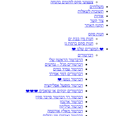
צעצועי סקס לוהטים בהנחה
משלוחים
תשובות לשאלות
אודות
צור קשר
תקנון האתר
חנות סקס
חנות מין בבת ים
חנות סקס ברמת גן
❤️ המוצרים שלנו ❤️
ויברטורים
הויברטור הראשון שלי
ויברטורים מג'ל – גמישים
ויברטור עמיד במים
ויברטורים דמוי אמיתי
ויברטור נטען ❤️
ויברטור מופעל אפליקציה
ויברטורים יונקים או שואבים ❤️❤️❤️
ויברטור רך ויברטור סייבר סקין
ויברטור ארנבון
ויברטור סיליקון
ויברטור מאלץ אורגזמה
ויברטור ואביזרי מין גדולים