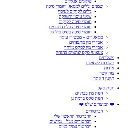
פלאגים אנאלים
שמנים וג'לים למסאג' וחומרי סיכה
ג'לים לקיקים לעיסוי
שמני עיסוי ותשוקה
חומרי סיכה לקיקים
חומרי סיכה על בסיס מים
חומרי סיכה בסיס סיליקון
מסאג'רים – מכשירי עיסוי
אביזרי מין מתנפחים
אביזרי מין לסקס מיוחד
צעצועי סקס לוהטים בהנחה
משלוחים
תשובות לשאלות
אודות
צור קשר
תקנון האתר
חנות סקס
חנות מין בבת ים
חנות סקס ברמת גן
❤️ המוצרים שלנו ❤️
ויברטורים
הויברטור הראשון שלי
ויברטורים מג'ל – גמישים
ויברטור עמיד במים