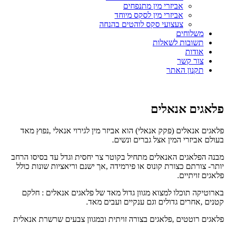
אביזרי מין מתנפחים
אביזרי מין לסקס מיוחד
צעצועי סקס לוהטים בהנחה
משלוחים
תשובות לשאלות
אודות
צור קשר
תקנון האתר
פלאגים אנאלים
פלאגים אנאלים (פקק אנאלי) הוא אביזר מין לגירוי אנאלי ,נפוץ מאד
בעולם אביזרי המין אצל גברים ונשים.
מבנה הפלאגים האנאלים מתחיל בקוטר צר יחסית וגדל עד בסיסו הרחב
יותר- צורתם כצורת קונוס או פירמידה ,אך ישנם וריאציות שונות כולל
פלאגים זויתיים.
בארוטיקה תוכלו למצוא מגוון גדול מאד של פלאגים אנאלים : חלקם
קטנים ,אחרים גדולים וגם ענקיים ועבים מאד.
פלאגים רוטטים ,פלאגים בצורה זויתית ובמגוון צבעים שרשרת אנאלית