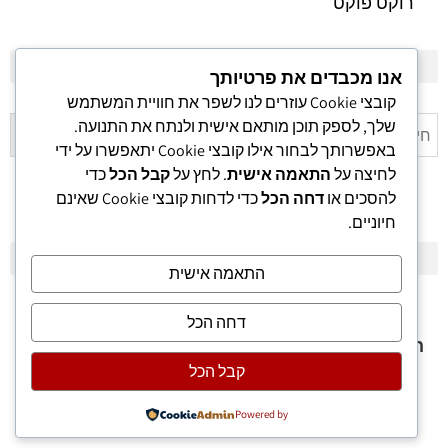
רוקט פוקט
אנו מכבדים את פרטיותך
קובצי Cookie עוזרים לנו לשפר את חוויית המשתמש
פלשלייט מקורי לאוננות FLESHLIGHT
שלך, לספק תוכן מותאם אישית ולנתח את התנועה.
באפשרותך לבחור אילו קובצי Cookie יתאפשרו על ידי
לחיצה על
התאמה אישית
. לחץ על
קבל הכל
כדי
להסכים או
דחה הכל
כדי לדחות קובצי Cookie שאינם
חיוניים.
התאמה אישית
© התכנים באתר ו/או התמונות באתר הינם רכושה
דחה הכל
הבלעדי של חנות סקס א.ג. מסחר – אין להעתיק ו/או
קבל הכל
להוריד תמונות וטקסטים מהאתר בכל דרך שהיא –
ארוטיקה
Powered by