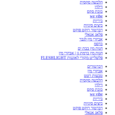
הלבשה סקסית
דילדו
בובת סקס
we vibe
ביריות
ביצים סיניות
ויברטור רוקט פוקט
פלאג אנאלי
אביזרי מין לגבר
בדסמ
חנות מין בבת ים
חנות מין ברמת גן | אביזרי מין
פלשלייט מקורי לאוננות FLESHLIGHT
ויברטורים
אביזרי מין
טבעות רטט
הלבשה סקסית
דילדו
בובת סקס
we vibe
ביריות
ביצים סיניות
ויברטור רוקט פוקט
פלאג אנאלי