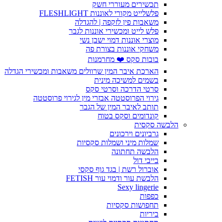
תכשירים מעוררי חשק
פלשלייט מקורי לאוננות FLESHLIGHT
משאבות פין לזקפה | להגדלה
פלש לייט ומכשירי אוננות לגבר
מוצרי אוננות דמוי ישבן נשי
משחקי אוננות בצורת פה
בובות סקס ❤️ מחרמנות
הארכת איבר המין שרוולים משאבות ומכשירי הגדלה
בשמים למשיכה מינית
סרטי הדרכה וסרטי סקס
גירוי הפרוסטטה אבזרי מין לגירוי פרוסטטה
תותב לאיבר המין של הגבר
קונדומים וסקס בטוח
הלבשה סקסית
גרביונים וירכונים
שמלות מיני ושמלות סקסיות
הלבשה תחתונה
בייבי דול
אוברול רשת | בגד גוף סקסי
הלבשת עור ודמוי עור FETISH
Sexy lingerie
כפפות
תחפושות סקסיות
ביריות