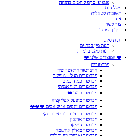
צעצועי סקס לוהטים בהנחה
משלוחים
תשובות לשאלות
אודות
צור קשר
תקנון האתר
חנות סקס
חנות מין בבת ים
חנות סקס ברמת גן
❤️ המוצרים שלנו ❤️
ויברטורים
הויברטור הראשון שלי
ויברטורים מג'ל – גמישים
ויברטור עמיד במים
ויברטורים דמוי אמיתי
ויברטור נטען ❤️
ויברטור מופעל אפליקציה
ויברטורים יונקים או שואבים ❤️❤️❤️
ויברטור רך ויברטור סייבר סקין
ויברטור ארנבון
ויברטור סיליקון
ויברטור מאלץ אורגזמה
ויברטור ואביזרי מין גדולים