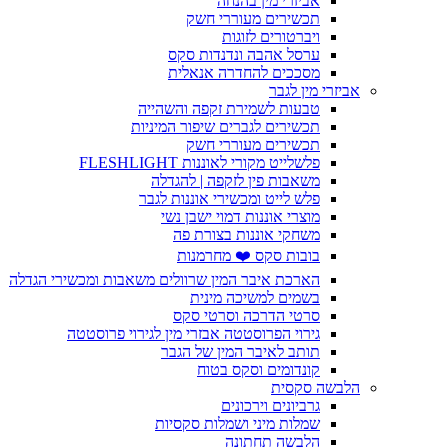
אביזרי מין בהנחה
תכשירים מעוררי חשק
ויברטורים לזוגות
ערסל אהבה ונדנדות סקס
מסככים להחדרה אנאלית
אביזרי מין לגבר
טבעות לשמירת זקפה והשהייה
תכשירים לגברים שיפור המיניות
תכשירים מעוררי חשק
פלשלייט מקורי לאוננות FLESHLIGHT
משאבות פין לזקפה | להגדלה
פלש לייט ומכשירי אוננות לגבר
מוצרי אוננות דמוי ישבן נשי
משחקי אוננות בצורת פה
בובות סקס ❤️ מחרמנות
הארכת איבר המין שרוולים משאבות ומכשירי הגדלה
בשמים למשיכה מינית
סרטי הדרכה וסרטי סקס
גירוי הפרוסטטה אבזרי מין לגירוי פרוסטטה
תותב לאיבר המין של הגבר
קונדומים וסקס בטוח
הלבשה סקסית
גרביונים וירכונים
שמלות מיני ושמלות סקסיות
הלבשה תחתונה