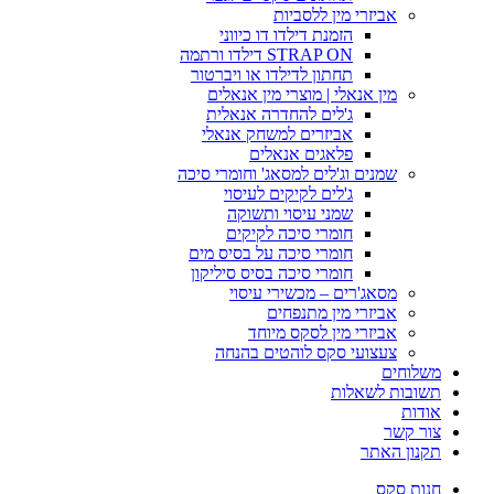
אביזרי מין ללסביות
הזמנת דילדו דו כיווני
STRAP ON דילדו ורתמה
תחתון לדילדו או ויברטור
מין אנאלי | מוצרי מין אנאלים
ג'לים להחדרה אנאלית
אביזרים למשחק אנאלי
פלאגים אנאלים
שמנים וג'לים למסאג' וחומרי סיכה
ג'לים לקיקים לעיסוי
שמני עיסוי ותשוקה
חומרי סיכה לקיקים
חומרי סיכה על בסיס מים
חומרי סיכה בסיס סיליקון
מסאג'רים – מכשירי עיסוי
אביזרי מין מתנפחים
אביזרי מין לסקס מיוחד
צעצועי סקס לוהטים בהנחה
משלוחים
תשובות לשאלות
אודות
צור קשר
תקנון האתר
חנות סקס