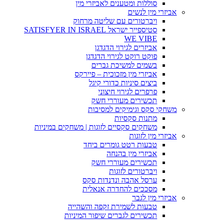
סוללות ומטענים לאביזרי מין
אביזרי מין לנשים
ויברטורים עם שליטה מרחוק
סטיספייר ישראל SATISFYER IN ISRAEL
WE VIBE
אביזרים לגירוי הדגדגן
פוקט רוקט לגירוי הדגדגן
בשמים למשיכת גברים
אביזרי מין מזכוכית – פיירקס
ביצים סיניות כדורי קיגל
פרפרים לגירוי חיצוני
תכשירים מעוררי חשק
משחקי סקס וגימיקים למסיבות
מתנות סקסיות
משחקים סקסיים לזוגות | משחקים במיניות
אביזרי מין לזוגות
טבעות רטט גומרים ביחד
אביזרי מין בהנחה
תכשירים מעוררי חשק
ויברטורים לזוגות
ערסל אהבה ונדנדות סקס
מסככים להחדרה אנאלית
אביזרי מין לגבר
טבעות לשמירת זקפה והשהייה
תכשירים לגברים שיפור המיניות