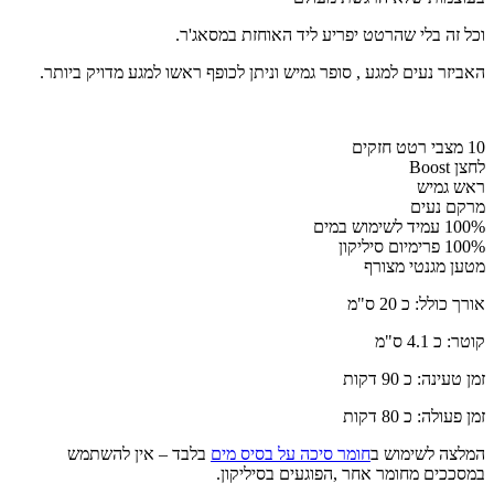
וכל זה בלי שהרטט יפריע ליד האוחזת במסאג'ר.
האביזר נעים למגע , סופר גמיש וניתן לכופף ראשו למגע מדויק ביותר.
10 מצבי רטט חזקים
לחצן Boost
ראש גמיש
מרקם נעים
100% עמיד לשימוש במים
100% פרימיום סיליקון
מטען מגנטי מצורף
אורך כולל: כ 20 ס"מ
קוטר: כ 4.1 ס"מ
זמן טעינה: כ 90 דקות
זמן פעולה: כ 80 דקות
המלצה לשימוש ב
חומר סיכה על בסיס מים
בלבד – אין להשתמש
במסככים מחומר אחר ,הפוגעים בסיליקון.