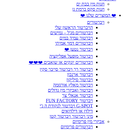
חנות מין בבת ים
חנות סקס ברמת גן
❤️ המוצרים שלנו ❤️
ויברטורים
הויברטור הראשון שלי
ויברטורים מג'ל – גמישים
ויברטור עמיד במים
ויברטורים דמוי אמיתי
ויברטור נטען ❤️
ויברטור מופעל אפליקציה
ויברטורים יונקים או שואבים ❤️❤️❤️
ויברטור רך ויברטור סייבר סקין
ויברטור ארנבון
ויברטור סיליקון
ויברטור מאלץ אורגזמה
ויברטור ואביזרי מין גדולים
ויברטור אנאלי צר
ויברטור FUN FACTORY
G-SPOT ויברטור לנקודת ה ג'י
דילדו או דילדואים
מיני ויברטור ויברטור קטן
אביזרי מין פרימיום
ויברטורים פרימיום