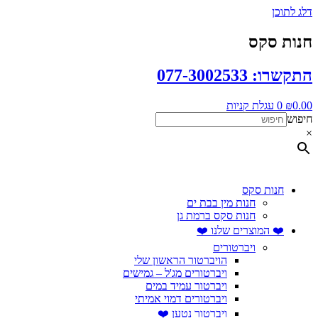
דלג לתוכן
חנות סקס
התקשרו: 077-3002533
0.00
₪
0
עגלת קניות
חיפוש
×
חנות סקס
חנות מין בבת ים
חנות סקס ברמת גן
❤️ המוצרים שלנו ❤️
ויברטורים
הויברטור הראשון שלי
ויברטורים מג'ל – גמישים
ויברטור עמיד במים
ויברטורים דמוי אמיתי
ויברטור נטען ❤️