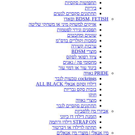
תחפושות סקסיות
ביריות
תחתונים סקסיים לנשים
BDSM, FETISH וסאדו
אזיקים למשחק מיני או משחקי שליטה
תפסנים וגירוי לפטמות
שוטים ומחבטים
מסכות וקולרים בדס"מ
ערכות קשירה
מוצרי BDSM
ציוד רפואי לסקס
מחסומי פה / גאגים
ביגוד עור או דמוי עור
PRIDE גאווה
cockrings טבעות לגבר
דילדו וסקס אנאלי ALL BLACK
בובות סקס גבריות
חוקן
מוצרי גאווה
תחתונים סקסיים לגבר
אביזרי מין ללסביות
הזמנת דילדו דו כיווני
STRAP ON דילדו ורתמה
תחתון לדילדו או ויברטור
מין אנאלי | מוצרי מין אנאלים