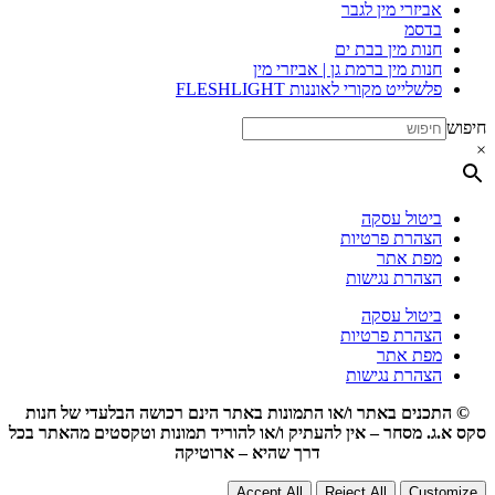
אביזרי מין לגבר
בדסמ
חנות מין בבת ים
חנות מין ברמת גן | אביזרי מין
פלשלייט מקורי לאוננות FLESHLIGHT
חיפוש
×
ביטול עסקה
הצהרת פרטיות
מפת אתר
הצהרת נגישות
ביטול עסקה
הצהרת פרטיות
מפת אתר
הצהרת נגישות
© התכנים באתר ו/או התמונות באתר הינם רכושה הבלעדי של חנות
סקס א.ג. מסחר – אין להעתיק ו/או להוריד תמונות וטקסטים מהאתר בכל
דרך שהיא – ארוטיקה
Accept All
Reject All
Customize