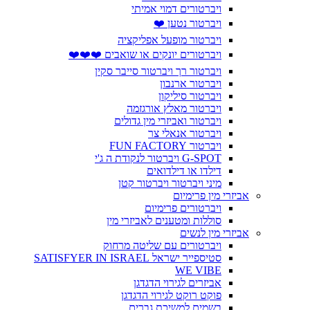
ויברטורים דמוי אמיתי
ויברטור נטען ❤️
ויברטור מופעל אפליקציה
ויברטורים יונקים או שואבים ❤️❤️❤️
ויברטור רך ויברטור סייבר סקין
ויברטור ארנבון
ויברטור סיליקון
ויברטור מאלץ אורגזמה
ויברטור ואביזרי מין גדולים
ויברטור אנאלי צר
ויברטור FUN FACTORY
G-SPOT ויברטור לנקודת ה ג'י
דילדו או דילדואים
מיני ויברטור ויברטור קטן
אביזרי מין פרימיום
ויברטורים פרימיום
סוללות ומטענים לאביזרי מין
אביזרי מין לנשים
ויברטורים עם שליטה מרחוק
סטיספייר ישראל SATISFYER IN ISRAEL
WE VIBE
אביזרים לגירוי הדגדגן
פוקט רוקט לגירוי הדגדגן
בשמים למשיכת גברים