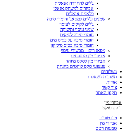
ג'לים להחדרה אנאלית
אביזרים למשחק אנאלי
פלאגים אנאלים
שמנים וג'לים למסאג' וחומרי סיכה
ג'לים לקיקים לעיסוי
שמני עיסוי ותשוקה
חומרי סיכה לקיקים
חומרי סיכה על בסיס מים
חומרי סיכה בסיס סיליקון
מסאג'רים – מכשירי עיסוי
אביזרי מין מתנפחים
אביזרי מין לסקס מיוחד
צעצועי סקס לוהטים בהנחה
משלוחים
תשובות לשאלות
אודות
צור קשר
תקנון האתר
אביזרי מין
רוקט פוקט
ויברטורים
אביזרי מין
טבעות רטט