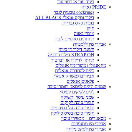
ביגוד עור או דמוי עור
PRIDE גאווה
cockrings טבעות לגבר
דילדו וסקס אנאלי ALL BLACK
בובות סקס גבריות
חוקן
מוצרי גאווה
תחתונים סקסיים לגבר
אביזרי מין ללסביות
הזמנת דילדו דו כיווני
STRAP ON דילדו ורתמה
תחתון לדילדו או ויברטור
מין אנאלי | מוצרי מין אנאלים
ג'לים להחדרה אנאלית
אביזרים למשחק אנאלי
פלאגים אנאלים
שמנים וג'לים למסאג' וחומרי סיכה
ג'לים לקיקים לעיסוי
שמני עיסוי ותשוקה
חומרי סיכה לקיקים
חומרי סיכה על בסיס מים
חומרי סיכה בסיס סיליקון
מסאג'רים – מכשירי עיסוי
אביזרי מין מתנפחים
אביזרי מין לסקס מיוחד