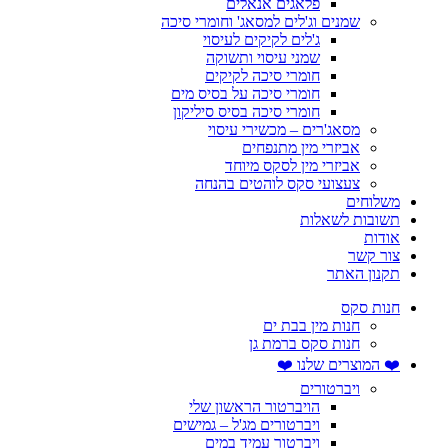
פלאגים אנאלים
שמנים וג'לים למסאג' וחומרי סיכה
ג'לים לקיקים לעיסוי
שמני עיסוי ותשוקה
חומרי סיכה לקיקים
חומרי סיכה על בסיס מים
חומרי סיכה בסיס סיליקון
מסאג'רים – מכשירי עיסוי
אביזרי מין מתנפחים
אביזרי מין לסקס מיוחד
צעצועי סקס לוהטים בהנחה
משלוחים
תשובות לשאלות
אודות
צור קשר
תקנון האתר
חנות סקס
חנות מין בבת ים
חנות סקס ברמת גן
❤️ המוצרים שלנו ❤️
ויברטורים
הויברטור הראשון שלי
ויברטורים מג'ל – גמישים
ויברטור עמיד במים