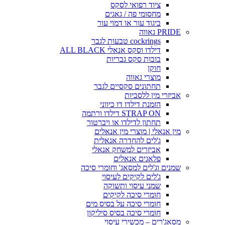
ציוד רפואי לסקס
מחסומי פה / גאגים
ביגוד עור או דמוי עור
PRIDE גאווה
cockrings טבעות לגבר
דילדו וסקס אנאלי ALL BLACK
בובות סקס גבריות
חוקן
מוצרי גאווה
תחתונים סקסיים לגבר
אביזרי מין ללסביות
הזמנת דילדו דו כיווני
STRAP ON דילדו ורתמה
תחתון לדילדו או ויברטור
מין אנאלי | מוצרי מין אנאלים
ג'לים להחדרה אנאלית
אביזרים למשחק אנאלי
פלאגים אנאלים
שמנים וג'לים למסאג' וחומרי סיכה
ג'לים לקיקים לעיסוי
שמני עיסוי ותשוקה
חומרי סיכה לקיקים
חומרי סיכה על בסיס מים
חומרי סיכה בסיס סיליקון
מסאג'רים – מכשירי עיסוי