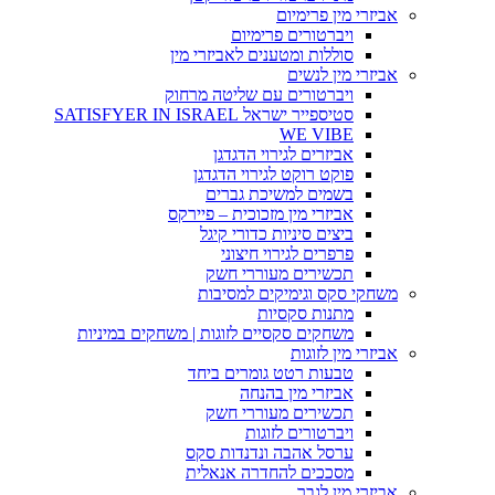
אביזרי מין פרימיום
ויברטורים פרימיום
סוללות ומטענים לאביזרי מין
אביזרי מין לנשים
ויברטורים עם שליטה מרחוק
סטיספייר ישראל SATISFYER IN ISRAEL
WE VIBE
אביזרים לגירוי הדגדגן
פוקט רוקט לגירוי הדגדגן
בשמים למשיכת גברים
אביזרי מין מזכוכית – פיירקס
ביצים סיניות כדורי קיגל
פרפרים לגירוי חיצוני
תכשירים מעוררי חשק
משחקי סקס וגימיקים למסיבות
מתנות סקסיות
משחקים סקסיים לזוגות | משחקים במיניות
אביזרי מין לזוגות
טבעות רטט גומרים ביחד
אביזרי מין בהנחה
תכשירים מעוררי חשק
ויברטורים לזוגות
ערסל אהבה ונדנדות סקס
מסככים להחדרה אנאלית
אביזרי מין לגבר