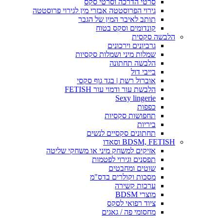
סרטי הדרכה וסרטי סקס
גירוי הפרוסטטה אבזרי מין לגירוי פרוסטטה
תותב לאיבר המין של הגבר
קונדומים וסקס בטוח
הלבשה סקסית
גרביונים וירכונים
שמלות מיני ושמלות סקסיות
הלבשה תחתונה
בייבי דול
אוברול רשת | בגד גוף סקסי
הלבשת עור ודמוי עור FETISH
Sexy lingerie
כפפות
תחפושות סקסיות
ביריות
תחתונים סקסיים לנשים
BDSM, FETISH וסאדו
אזיקים למשחק מיני או משחקי שליטה
תפסנים וגירוי לפטמות
שוטים ומחבטים
מסכות וקולרים בדס"מ
ערכות קשירה
מוצרי BDSM
ציוד רפואי לסקס
מחסומי פה / גאגים