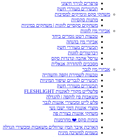
פרפרים לגירוי חיצוני
תכשירים מעוררי חשק
משחקי סקס וגימיקים למסיבות
מתנות סקסיות
משחקים סקסיים לזוגות | משחקים במיניות
אביזרי מין לזוגות
טבעות רטט גומרים ביחד
אביזרי מין בהנחה
תכשירים מעוררי חשק
ויברטורים לזוגות
ערסל אהבה ונדנדות סקס
מסככים להחדרה אנאלית
אביזרי מין לגבר
טבעות לשמירת זקפה והשהייה
תכשירים לגברים שיפור המיניות
תכשירים מעוררי חשק
פלשלייט מקורי לאוננות FLESHLIGHT
משאבות פין לזקפה | להגדלה
פלש לייט ומכשירי אוננות לגבר
מוצרי אוננות דמוי ישבן נשי
משחקי אוננות בצורת פה
בובות סקס ❤️ מחרמנות
הארכת איבר המין שרוולים משאבות ומכשירי הגדלה
בשמים למשיכה מינית