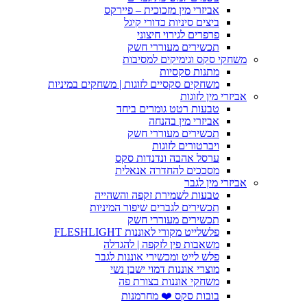
אביזרי מין מזכוכית – פיירקס
ביצים סיניות כדורי קיגל
פרפרים לגירוי חיצוני
תכשירים מעוררי חשק
משחקי סקס וגימיקים למסיבות
מתנות סקסיות
משחקים סקסיים לזוגות | משחקים במיניות
אביזרי מין לזוגות
טבעות רטט גומרים ביחד
אביזרי מין בהנחה
תכשירים מעוררי חשק
ויברטורים לזוגות
ערסל אהבה ונדנדות סקס
מסככים להחדרה אנאלית
אביזרי מין לגבר
טבעות לשמירת זקפה והשהייה
תכשירים לגברים שיפור המיניות
תכשירים מעוררי חשק
פלשלייט מקורי לאוננות FLESHLIGHT
משאבות פין לזקפה | להגדלה
פלש לייט ומכשירי אוננות לגבר
מוצרי אוננות דמוי ישבן נשי
משחקי אוננות בצורת פה
בובות סקס ❤️ מחרמנות