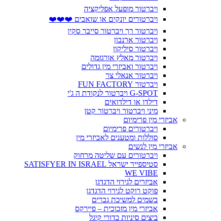
ויברטור מופעל אפליקציה
ויברטורים יונקים או שואבים ❤️❤️❤️
ויברטור רך ויברטור סייבר סקין
ויברטור ארנבון
ויברטור סיליקון
ויברטור מאלץ אורגזמה
ויברטור ואביזרי מין גדולים
ויברטור אנאלי צר
ויברטור FUN FACTORY
G-SPOT ויברטור לנקודת ה ג'י
דילדו או דילדואים
מיני ויברטור ויברטור קטן
אביזרי מין פרימיום
ויברטורים פרימיום
סוללות ומטענים לאביזרי מין
אביזרי מין לנשים
ויברטורים עם שליטה מרחוק
סטיספייר ישראל SATISFYER IN ISRAEL
WE VIBE
אביזרים לגירוי הדגדגן
פוקט רוקט לגירוי הדגדגן
בשמים למשיכת גברים
אביזרי מין מזכוכית – פיירקס
ביצים סיניות כדורי קיגל