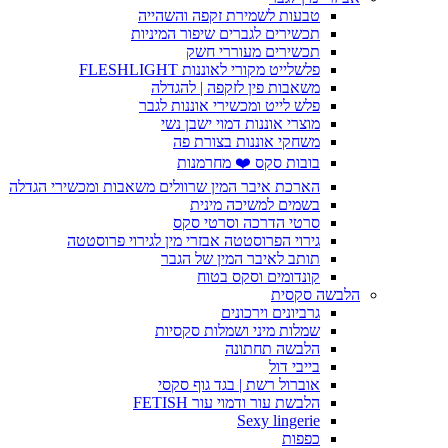
טבעות לשמירת זקפה והשהייה
תכשירים לגברים שיפור המיניות
תכשירים מעוררי חשק
פלשלייט מקורי לאוננות FLESHLIGHT
משאבות פין לזקפה | להגדלה
פלש לייט ומכשירי אוננות לגבר
מוצרי אוננות דמוי ישבן נשי
משחקי אוננות בצורת פה
בובות סקס ❤️ מחרמנות
הארכת איבר המין שרוולים משאבות ומכשירי הגדלה
בשמים למשיכה מינית
סרטי הדרכה וסרטי סקס
גירוי הפרוסטטה אבזרי מין לגירוי פרוסטטה
תותב לאיבר המין של הגבר
קונדומים וסקס בטוח
הלבשה סקסית
גרביונים וירכונים
שמלות מיני ושמלות סקסיות
הלבשה תחתונה
בייבי דול
אוברול רשת | בגד גוף סקסי
הלבשת עור ודמוי עור FETISH
Sexy lingerie
כפפות