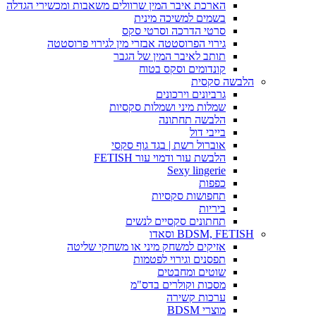
הארכת איבר המין שרוולים משאבות ומכשירי הגדלה
בשמים למשיכה מינית
סרטי הדרכה וסרטי סקס
גירוי הפרוסטטה אבזרי מין לגירוי פרוסטטה
תותב לאיבר המין של הגבר
קונדומים וסקס בטוח
הלבשה סקסית
גרביונים וירכונים
שמלות מיני ושמלות סקסיות
הלבשה תחתונה
בייבי דול
אוברול רשת | בגד גוף סקסי
הלבשת עור ודמוי עור FETISH
Sexy lingerie
כפפות
תחפושות סקסיות
ביריות
תחתונים סקסיים לנשים
BDSM, FETISH וסאדו
אזיקים למשחק מיני או משחקי שליטה
תפסנים וגירוי לפטמות
שוטים ומחבטים
מסכות וקולרים בדס"מ
ערכות קשירה
מוצרי BDSM