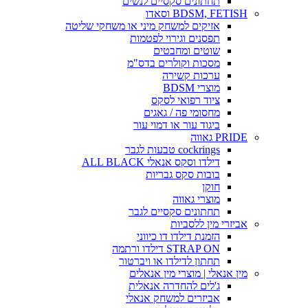
תחתונים סקסיים לנשים
BDSM, FETISH וסאדו
אזיקים למשחק מיני או משחקי שליטה
תפסנים וגירוי לפטמות
שוטים ומחבטים
מסכות וקולרים בדס"מ
ערכות קשירה
מוצרי BDSM
ציוד רפואי לסקס
מחסומי פה / גאגים
ביגוד עור או דמוי עור
PRIDE גאווה
cockrings טבעות לגבר
דילדו וסקס אנאלי ALL BLACK
בובות סקס גבריות
חוקן
מוצרי גאווה
תחתונים סקסיים לגבר
אביזרי מין ללסביות
הזמנת דילדו דו כיווני
STRAP ON דילדו ורתמה
תחתון לדילדו או ויברטור
מין אנאלי | מוצרי מין אנאלים
ג'לים להחדרה אנאלית
אביזרים למשחק אנאלי