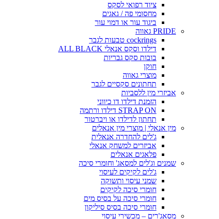
ציוד רפואי לסקס
מחסומי פה / גאגים
ביגוד עור או דמוי עור
PRIDE גאווה
cockrings טבעות לגבר
דילדו וסקס אנאלי ALL BLACK
בובות סקס גבריות
חוקן
מוצרי גאווה
תחתונים סקסיים לגבר
אביזרי מין ללסביות
הזמנת דילדו דו כיווני
STRAP ON דילדו ורתמה
תחתון לדילדו או ויברטור
מין אנאלי | מוצרי מין אנאלים
ג'לים להחדרה אנאלית
אביזרים למשחק אנאלי
פלאגים אנאלים
שמנים וג'לים למסאג' וחומרי סיכה
ג'לים לקיקים לעיסוי
שמני עיסוי ותשוקה
חומרי סיכה לקיקים
חומרי סיכה על בסיס מים
חומרי סיכה בסיס סיליקון
מסאג'רים – מכשירי עיסוי