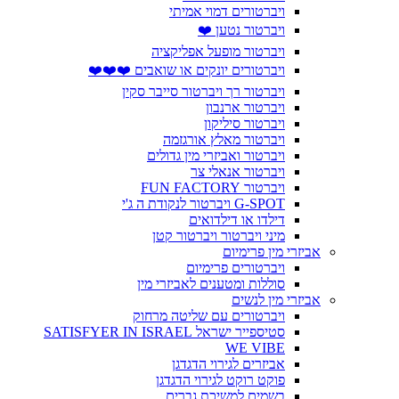
ויברטורים דמוי אמיתי
ויברטור נטען ❤️
ויברטור מופעל אפליקציה
ויברטורים יונקים או שואבים ❤️❤️❤️
ויברטור רך ויברטור סייבר סקין
ויברטור ארנבון
ויברטור סיליקון
ויברטור מאלץ אורגזמה
ויברטור ואביזרי מין גדולים
ויברטור אנאלי צר
ויברטור FUN FACTORY
G-SPOT ויברטור לנקודת ה ג'י
דילדו או דילדואים
מיני ויברטור ויברטור קטן
אביזרי מין פרימיום
ויברטורים פרימיום
סוללות ומטענים לאביזרי מין
אביזרי מין לנשים
ויברטורים עם שליטה מרחוק
סטיספייר ישראל SATISFYER IN ISRAEL
WE VIBE
אביזרים לגירוי הדגדגן
פוקט רוקט לגירוי הדגדגן
בשמים למשיכת גברים