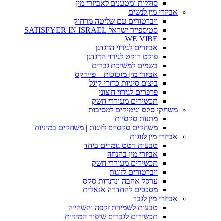
סוללות ומטענים לאביזרי מין
אביזרי מין לנשים
ויברטורים עם שליטה מרחוק
סטיספייר ישראל SATISFYER IN ISRAEL
WE VIBE
אביזרים לגירוי הדגדגן
פוקט רוקט לגירוי הדגדגן
בשמים למשיכת גברים
אביזרי מין מזכוכית – פיירקס
ביצים סיניות כדורי קיגל
פרפרים לגירוי חיצוני
תכשירים מעוררי חשק
משחקי סקס וגימיקים למסיבות
מתנות סקסיות
משחקים סקסיים לזוגות | משחקים במיניות
אביזרי מין לזוגות
טבעות רטט גומרים ביחד
אביזרי מין בהנחה
תכשירים מעוררי חשק
ויברטורים לזוגות
ערסל אהבה ונדנדות סקס
מסככים להחדרה אנאלית
אביזרי מין לגבר
טבעות לשמירת זקפה והשהייה
תכשירים לגברים שיפור המיניות