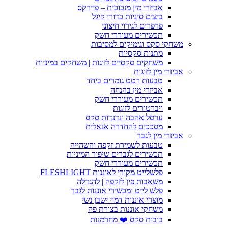
אביזרי מין מזכוכית – פיירקס
ביצים סיניות כדורי קיגל
פרפרים לגירוי חיצוני
תכשירים מעוררי חשק
משחקי סקס וגימיקים למסיבות
מתנות סקסיות
משחקים סקסיים לזוגות | משחקים במיניות
אביזרי מין לזוגות
טבעות רטט גומרים ביחד
אביזרי מין בהנחה
תכשירים מעוררי חשק
ויברטורים לזוגות
ערסל אהבה ונדנדות סקס
מסככים להחדרה אנאלית
אביזרי מין לגבר
טבעות לשמירת זקפה והשהייה
תכשירים לגברים שיפור המיניות
תכשירים מעוררי חשק
פלשלייט מקורי לאוננות FLESHLIGHT
משאבות פין לזקפה | להגדלה
פלש לייט ומכשירי אוננות לגבר
מוצרי אוננות דמוי ישבן נשי
משחקי אוננות בצורת פה
בובות סקס ❤️ מחרמנות