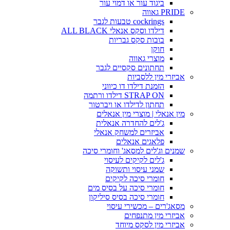
ביגוד עור או דמוי עור
PRIDE גאווה
cockrings טבעות לגבר
דילדו וסקס אנאלי ALL BLACK
בובות סקס גבריות
חוקן
מוצרי גאווה
תחתונים סקסיים לגבר
אביזרי מין ללסביות
הזמנת דילדו דו כיווני
STRAP ON דילדו ורתמה
תחתון לדילדו או ויברטור
מין אנאלי | מוצרי מין אנאלים
ג'לים להחדרה אנאלית
אביזרים למשחק אנאלי
פלאגים אנאלים
שמנים וג'לים למסאג' וחומרי סיכה
ג'לים לקיקים לעיסוי
שמני עיסוי ותשוקה
חומרי סיכה לקיקים
חומרי סיכה על בסיס מים
חומרי סיכה בסיס סיליקון
מסאג'רים – מכשירי עיסוי
אביזרי מין מתנפחים
אביזרי מין לסקס מיוחד