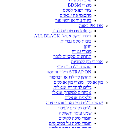
מוצרי BDSM
ציוד רפואי לסקס
מחסומי פה / גאגים
ביגוד עור או דמוי עור
PRIDE גאווה
cockrings טבעות לגבר
דילדו וסקס אנאלי ALL BLACK
בובות סקס גבריות
חוקן
מוצרי גאווה
תחתונים סקסיים לגבר
אביזרי מין ללסביות
הזמנת דילדו דו כיווני
STRAP ON דילדו ורתמה
תחתון לדילדו או ויברטור
מין אנאלי | מוצרי מין אנאלים
ג'לים להחדרה אנאלית
אביזרים למשחק אנאלי
פלאגים אנאלים
שמנים וג'לים למסאג' וחומרי סיכה
ג'לים לקיקים לעיסוי
שמני עיסוי ותשוקה
חומרי סיכה לקיקים
חומרי סיכה על בסיס מים