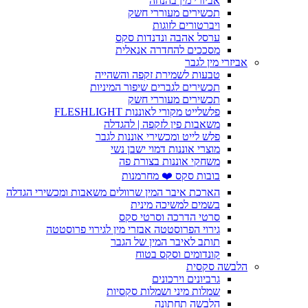
אביזרי מין בהנחה
תכשירים מעוררי חשק
ויברטורים לזוגות
ערסל אהבה ונדנדות סקס
מסככים להחדרה אנאלית
אביזרי מין לגבר
טבעות לשמירת זקפה והשהייה
תכשירים לגברים שיפור המיניות
תכשירים מעוררי חשק
פלשלייט מקורי לאוננות FLESHLIGHT
משאבות פין לזקפה | להגדלה
פלש לייט ומכשירי אוננות לגבר
מוצרי אוננות דמוי ישבן נשי
משחקי אוננות בצורת פה
בובות סקס ❤️ מחרמנות
הארכת איבר המין שרוולים משאבות ומכשירי הגדלה
בשמים למשיכה מינית
סרטי הדרכה וסרטי סקס
גירוי הפרוסטטה אבזרי מין לגירוי פרוסטטה
תותב לאיבר המין של הגבר
קונדומים וסקס בטוח
הלבשה סקסית
גרביונים וירכונים
שמלות מיני ושמלות סקסיות
הלבשה תחתונה