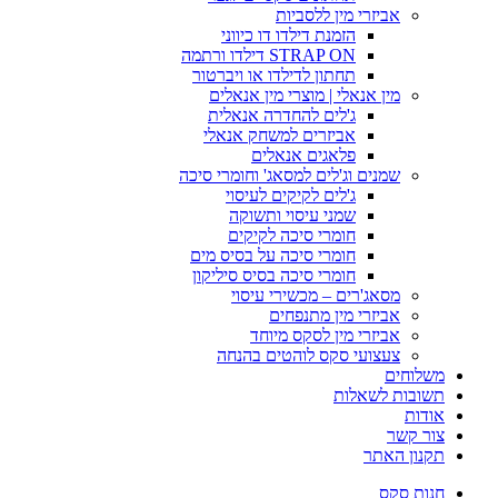
אביזרי מין ללסביות
הזמנת דילדו דו כיווני
STRAP ON דילדו ורתמה
תחתון לדילדו או ויברטור
מין אנאלי | מוצרי מין אנאלים
ג'לים להחדרה אנאלית
אביזרים למשחק אנאלי
פלאגים אנאלים
שמנים וג'לים למסאג' וחומרי סיכה
ג'לים לקיקים לעיסוי
שמני עיסוי ותשוקה
חומרי סיכה לקיקים
חומרי סיכה על בסיס מים
חומרי סיכה בסיס סיליקון
מסאג'רים – מכשירי עיסוי
אביזרי מין מתנפחים
אביזרי מין לסקס מיוחד
צעצועי סקס לוהטים בהנחה
משלוחים
תשובות לשאלות
אודות
צור קשר
תקנון האתר
חנות סקס