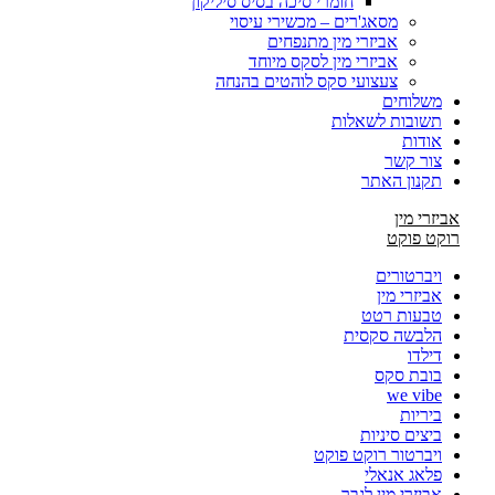
חומרי סיכה בסיס סיליקון
מסאג'רים – מכשירי עיסוי
אביזרי מין מתנפחים
אביזרי מין לסקס מיוחד
צעצועי סקס לוהטים בהנחה
משלוחים
תשובות לשאלות
אודות
צור קשר
תקנון האתר
אביזרי מין
רוקט פוקט
ויברטורים
אביזרי מין
טבעות רטט
הלבשה סקסית
דילדו
בובת סקס
we vibe
ביריות
ביצים סיניות
ויברטור רוקט פוקט
פלאג אנאלי
אביזרי מין לגבר