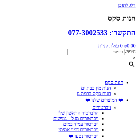
דלג לתוכן
חנות סקס
התקשרו: 077-3002533
0.00
₪
0
עגלת קניות
חיפוש
×
חנות סקס
חנות מין בבת ים
חנות סקס ברמת גן
❤️ המוצרים שלנו ❤️
ויברטורים
הויברטור הראשון שלי
ויברטורים מג'ל – גמישים
ויברטור עמיד במים
ויברטורים דמוי אמיתי
ויברטור נטען ❤️