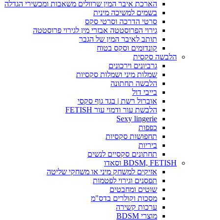
הארכת איבר המין שרוולים משאבות ומכשירי הגדלה
בשמים למשיכה מינית
סרטי הדרכה וסרטי סקס
גירוי הפרוסטטה אבזרי מין לגירוי פרוסטטה
תותב לאיבר המין של הגבר
קונדומים וסקס בטוח
הלבשה סקסית
גרביונים וירכונים
שמלות מיני ושמלות סקסיות
הלבשה תחתונה
בייבי דול
אוברול רשת | בגד גוף סקסי
הלבשת עור ודמוי עור FETISH
Sexy lingerie
כפפות
תחפושות סקסיות
ביריות
תחתונים סקסיים לנשים
BDSM, FETISH וסאדו
אזיקים למשחק מיני או משחקי שליטה
תפסנים וגירוי לפטמות
שוטים ומחבטים
מסכות וקולרים בדס"מ
ערכות קשירה
מוצרי BDSM