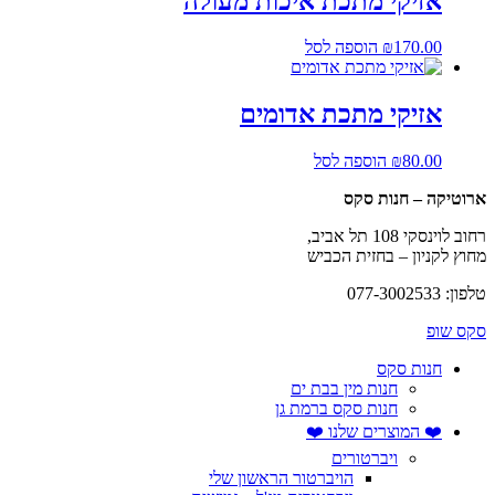
אזיקי מתכת איכות מעולה
170.00
₪
הוספה לסל
אזיקי מתכת אדומים
80.00
₪
הוספה לסל
ארוטיקה – חנות סקס
רחוב לוינסקי 108 תל אביב,
מחוץ לקניון – בחזית הכביש
טלפון: 077-3002533
סקס שופ
חנות סקס
חנות מין בבת ים
חנות סקס ברמת גן
❤️ המוצרים שלנו ❤️
ויברטורים
הויברטור הראשון שלי