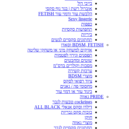
בייבי דול
אוברול רשת | בגד גוף סקסי
הלבשת עור ודמוי עור FETISH
Sexy lingerie
כפפות
תחפושות סקסיות
ביריות
תחתונים סקסיים לנשים
BDSM, FETISH וסאדו
אזיקים למשחק מיני או משחקי שליטה
תפסנים וגירוי לפטמות
שוטים ומחבטים
מסכות וקולרים בדס"מ
ערכות קשירה
מוצרי BDSM
ציוד רפואי לסקס
מחסומי פה / גאגים
ביגוד עור או דמוי עור
PRIDE גאווה
cockrings טבעות לגבר
דילדו וסקס אנאלי ALL BLACK
בובות סקס גבריות
חוקן
מוצרי גאווה
תחתונים סקסיים לגבר