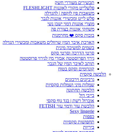
תכשירים מעוררי חשק
פלשלייט מקורי לאוננות FLESHLIGHT
משאבות פין לזקפה | להגדלה
פלש לייט ומכשירי אוננות לגבר
מוצרי אוננות דמוי ישבן נשי
משחקי אוננות בצורת פה
בובות סקס ❤️ מחרמנות
הארכת איבר המין שרוולים משאבות ומכשירי הגדלה
בשמים למשיכה מינית
סרטי הדרכה וסרטי סקס
גירוי הפרוסטטה אבזרי מין לגירוי פרוסטטה
תותב לאיבר המין של הגבר
קונדומים וסקס בטוח
הלבשה סקסית
גרביונים וירכונים
שמלות מיני ושמלות סקסיות
הלבשה תחתונה
בייבי דול
אוברול רשת | בגד גוף סקסי
הלבשת עור ודמוי עור FETISH
Sexy lingerie
כפפות
תחפושות סקסיות
ביריות