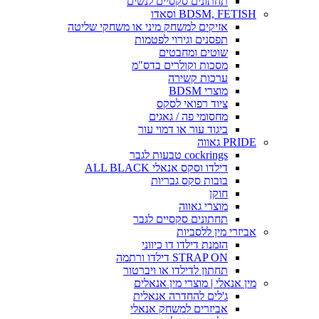
תחתונים סקסיים לנשים
BDSM, FETISH וסאדו
אזיקים למשחק מיני או משחקי שליטה
תפסנים וגירוי לפטמות
שוטים ומחבטים
מסכות וקולרים בדס"מ
ערכות קשירה
מוצרי BDSM
ציוד רפואי לסקס
מחסומי פה / גאגים
ביגוד עור או דמוי עור
PRIDE גאווה
cockrings טבעות לגבר
דילדו וסקס אנאלי ALL BLACK
בובות סקס גבריות
חוקן
מוצרי גאווה
תחתונים סקסיים לגבר
אביזרי מין ללסביות
הזמנת דילדו דו כיווני
STRAP ON דילדו ורתמה
תחתון לדילדו או ויברטור
מין אנאלי | מוצרי מין אנאלים
ג'לים להחדרה אנאלית
אביזרים למשחק אנאלי