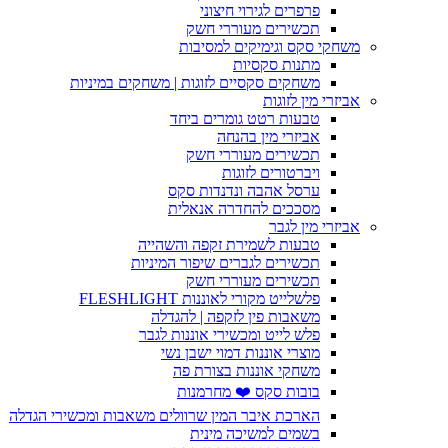
פרפרים לגירוי חיצוני
תכשירים מעוררי חשק
משחקי סקס וגימיקים למסיבות
מתנות סקסיות
משחקים סקסיים לזוגות | משחקים במיניות
אביזרי מין לזוגות
טבעות רטט גומרים ביחד
אביזרי מין בהנחה
תכשירים מעוררי חשק
ויברטורים לזוגות
ערסל אהבה ונדנדות סקס
מסככים להחדרה אנאלית
אביזרי מין לגבר
טבעות לשמירת זקפה והשהייה
תכשירים לגברים שיפור המיניות
תכשירים מעוררי חשק
פלשלייט מקורי לאוננות FLESHLIGHT
משאבות פין לזקפה | להגדלה
פלש לייט ומכשירי אוננות לגבר
מוצרי אוננות דמוי ישבן נשי
משחקי אוננות בצורת פה
בובות סקס ❤️ מחרמנות
הארכת איבר המין שרוולים משאבות ומכשירי הגדלה
בשמים למשיכה מינית