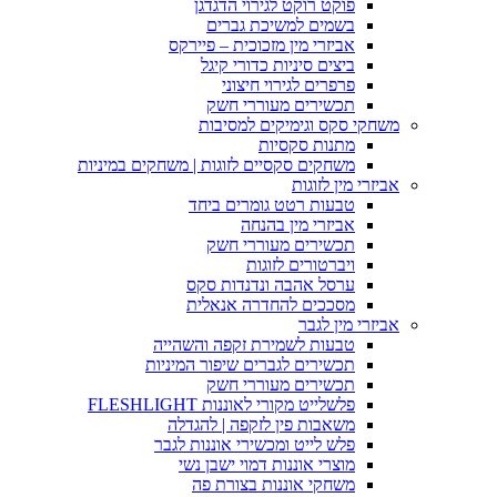
פוקט רוקט לגירוי הדגדגן
בשמים למשיכת גברים
אביזרי מין מזכוכית – פיירקס
ביצים סיניות כדורי קיגל
פרפרים לגירוי חיצוני
תכשירים מעוררי חשק
משחקי סקס וגימיקים למסיבות
מתנות סקסיות
משחקים סקסיים לזוגות | משחקים במיניות
אביזרי מין לזוגות
טבעות רטט גומרים ביחד
אביזרי מין בהנחה
תכשירים מעוררי חשק
ויברטורים לזוגות
ערסל אהבה ונדנדות סקס
מסככים להחדרה אנאלית
אביזרי מין לגבר
טבעות לשמירת זקפה והשהייה
תכשירים לגברים שיפור המיניות
תכשירים מעוררי חשק
פלשלייט מקורי לאוננות FLESHLIGHT
משאבות פין לזקפה | להגדלה
פלש לייט ומכשירי אוננות לגבר
מוצרי אוננות דמוי ישבן נשי
משחקי אוננות בצורת פה