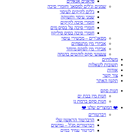
פלאגים אנאלים
שמנים וג'לים למסאג' וחומרי סיכה
ג'לים לקיקים לעיסוי
שמני עיסוי ותשוקה
חומרי סיכה לקיקים
חומרי סיכה על בסיס מים
חומרי סיכה בסיס סיליקון
מסאג'רים – מכשירי עיסוי
אביזרי מין מתנפחים
אביזרי מין לסקס מיוחד
צעצועי סקס לוהטים בהנחה
משלוחים
תשובות לשאלות
אודות
צור קשר
תקנון האתר
חנות סקס
חנות מין בבת ים
חנות סקס ברמת גן
❤️ המוצרים שלנו ❤️
ויברטורים
הויברטור הראשון שלי
ויברטורים מג'ל – גמישים
ויברטור עמיד במים