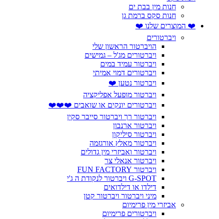
חנות מין בבת ים
חנות סקס ברמת גן
❤️ המוצרים שלנו ❤️
ויברטורים
הויברטור הראשון שלי
ויברטורים מג'ל – גמישים
ויברטור עמיד במים
ויברטורים דמוי אמיתי
ויברטור נטען ❤️
ויברטור מופעל אפליקציה
ויברטורים יונקים או שואבים ❤️❤️❤️
ויברטור רך ויברטור סייבר סקין
ויברטור ארנבון
ויברטור סיליקון
ויברטור מאלץ אורגזמה
ויברטור ואביזרי מין גדולים
ויברטור אנאלי צר
ויברטור FUN FACTORY
G-SPOT ויברטור לנקודת ה ג'י
דילדו או דילדואים
מיני ויברטור ויברטור קטן
אביזרי מין פרימיום
ויברטורים פרימיום