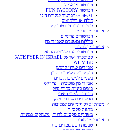
ויברטור אנאלי צר
ויברטור FUN FACTORY
G-SPOT ויברטור לנקודת ה ג'י
דילדו או דילדואים
מיני ויברטור ויברטור קטן
אביזרי מין פרימיום
ויברטורים פרימיום
סוללות ומטענים לאביזרי מין
אביזרי מין לנשים
ויברטורים עם שליטה מרחוק
סטיספייר ישראל SATISFYER IN ISRAEL
WE VIBE
אביזרים לגירוי הדגדגן
פוקט רוקט לגירוי הדגדגן
בשמים למשיכת גברים
אביזרי מין מזכוכית – פיירקס
ביצים סיניות כדורי קיגל
פרפרים לגירוי חיצוני
תכשירים מעוררי חשק
משחקי סקס וגימיקים למסיבות
מתנות סקסיות
משחקים סקסיים לזוגות | משחקים במיניות
אביזרי מין לזוגות
טבעות רטט גומרים ביחד