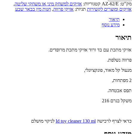
מק"ט:
AZ-62/E
קטגוריות:
אזיקים למשחק מיני או משחקי שליטה
,
אזיקים ומוצרים לקשירות
תגיות:
אזיקי פרווה
,
חנות מין בבאר שבע
תיאור
מידע נוסף
תיאור
אזיקי מתכת עם בד ורוד אזיקי מתכת מרופדים.
פרווה נשלפת.
מנעול קל מאוד, פונקציונלי,
2 מפתחות,
תפס אבטחה.
משקל בגרם 216
כדאי לצרף לרכישה
Id toy cleaner 130 ml
לניקוי מושלם
מידע נוסף