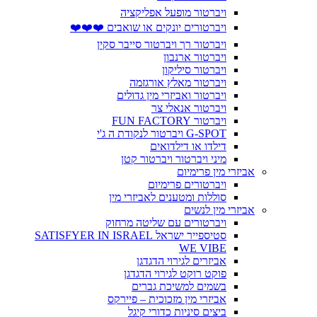
ויברטור מופעל אפליקציה
ויברטורים יונקים או שואבים ❤️❤️❤️
ויברטור רך ויברטור סייבר סקין
ויברטור ארנבון
ויברטור סיליקון
ויברטור מאלץ אורגזמה
ויברטור ואביזרי מין גדולים
ויברטור אנאלי צר
ויברטור FUN FACTORY
G-SPOT ויברטור לנקודת ה ג'י
דילדו או דילדואים
מיני ויברטור ויברטור קטן
אביזרי מין פרימיום
ויברטורים פרימיום
סוללות ומטענים לאביזרי מין
אביזרי מין לנשים
ויברטורים עם שליטה מרחוק
סטיספייר ישראל SATISFYER IN ISRAEL
WE VIBE
אביזרים לגירוי הדגדגן
פוקט רוקט לגירוי הדגדגן
בשמים למשיכת גברים
אביזרי מין מזכוכית – פיירקס
ביצים סיניות כדורי קיגל