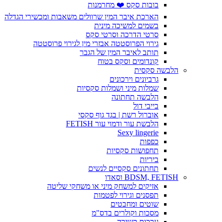
בובות סקס ❤️ מחרמנות
הארכת איבר המין שרוולים משאבות ומכשירי הגדלה
בשמים למשיכה מינית
סרטי הדרכה וסרטי סקס
גירוי הפרוסטטה אבזרי מין לגירוי פרוסטטה
תותב לאיבר המין של הגבר
קונדומים וסקס בטוח
הלבשה סקסית
גרביונים וירכונים
שמלות מיני ושמלות סקסיות
הלבשה תחתונה
בייבי דול
אוברול רשת | בגד גוף סקסי
הלבשת עור ודמוי עור FETISH
Sexy lingerie
כפפות
תחפושות סקסיות
ביריות
תחתונים סקסיים לנשים
BDSM, FETISH וסאדו
אזיקים למשחק מיני או משחקי שליטה
תפסנים וגירוי לפטמות
שוטים ומחבטים
מסכות וקולרים בדס"מ
ערכות קשירה