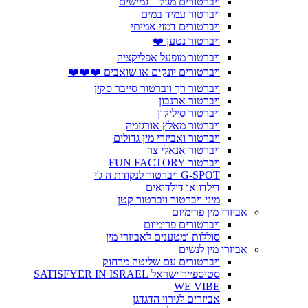
ויברטורים מג'ל – גמישים
ויברטור עמיד במים
ויברטורים דמוי אמיתי
ויברטור נטען ❤️
ויברטור מופעל אפליקציה
ויברטורים יונקים או שואבים ❤️❤️❤️
ויברטור רך ויברטור סייבר סקין
ויברטור ארנבון
ויברטור סיליקון
ויברטור מאלץ אורגזמה
ויברטור ואביזרי מין גדולים
ויברטור אנאלי צר
ויברטור FUN FACTORY
G-SPOT ויברטור לנקודת ה ג'י
דילדו או דילדואים
מיני ויברטור ויברטור קטן
אביזרי מין פרימיום
ויברטורים פרימיום
סוללות ומטענים לאביזרי מין
אביזרי מין לנשים
ויברטורים עם שליטה מרחוק
סטיספייר ישראל SATISFYER IN ISRAEL
WE VIBE
אביזרים לגירוי הדגדגן