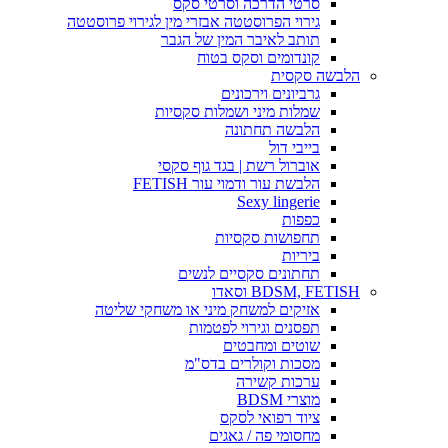
סרטי הדרכה וסרטי סקס
גירוי הפרוסטטה אבזרי מין לגירוי פרוסטטה
תותב לאיבר המין של הגבר
קונדומים וסקס בטוח
הלבשה סקסית
גרביונים וירכונים
שמלות מיני ושמלות סקסיות
הלבשה תחתונה
בייבי דול
אוברול רשת | בגד גוף סקסי
הלבשת עור ודמוי עור FETISH
Sexy lingerie
כפפות
תחפושות סקסיות
ביריות
תחתונים סקסיים לנשים
BDSM, FETISH וסאדו
אזיקים למשחק מיני או משחקי שליטה
תפסנים וגירוי לפטמות
שוטים ומחבטים
מסכות וקולרים בדס"מ
ערכות קשירה
מוצרי BDSM
ציוד רפואי לסקס
מחסומי פה / גאגים