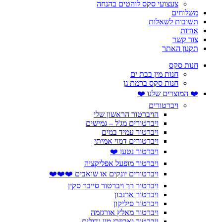
צעצועי סקס לוהטים בהנחה
משלוחים
תשובות לשאלות
אודות
צור קשר
תקנון האתר
חנות סקס
חנות מין בבת ים
חנות סקס ברמת גן
❤️ המוצרים שלנו ❤️
ויברטורים
הויברטור הראשון שלי
ויברטורים מג'ל – גמישים
ויברטור עמיד במים
ויברטורים דמוי אמיתי
ויברטור נטען ❤️
ויברטור מופעל אפליקציה
ויברטורים יונקים או שואבים ❤️❤️❤️
ויברטור רך ויברטור סייבר סקין
ויברטור ארנבון
ויברטור סיליקון
ויברטור מאלץ אורגזמה
ויברטור ואביזרי מין גדולים