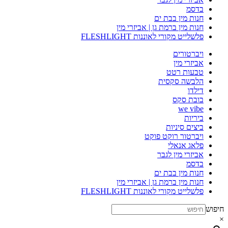
בדסמ
חנות מין בבת ים
חנות מין ברמת גן | אביזרי מין
פלשלייט מקורי לאוננות FLESHLIGHT
ויברטורים
אביזרי מין
טבעות רטט
הלבשה סקסית
דילדו
בובת סקס
we vibe
ביריות
ביצים סיניות
ויברטור רוקט פוקט
פלאג אנאלי
אביזרי מין לגבר
בדסמ
חנות מין בבת ים
חנות מין ברמת גן | אביזרי מין
פלשלייט מקורי לאוננות FLESHLIGHT
חיפוש
×