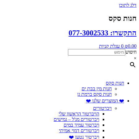
דלג לתוכן
חנות סקס
התקשרו: 077-3002533
0.00
₪
0
עגלת קניות
חיפוש
×
חנות סקס
חנות מין בבת ים
חנות סקס ברמת גן
❤️ המוצרים שלנו ❤️
ויברטורים
הויברטור הראשון שלי
ויברטורים מג'ל – גמישים
ויברטור עמיד במים
ויברטורים דמוי אמיתי
ויברטור נטען ❤️