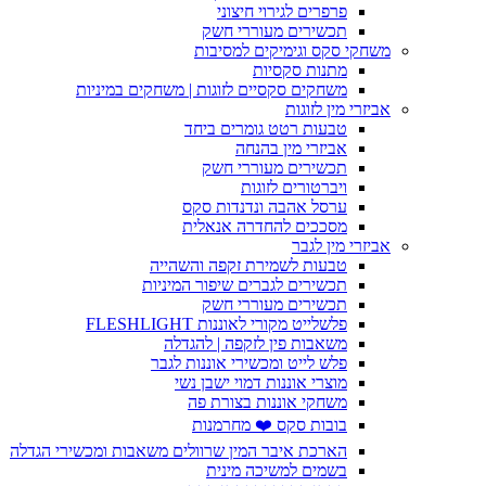
פרפרים לגירוי חיצוני
תכשירים מעוררי חשק
משחקי סקס וגימיקים למסיבות
מתנות סקסיות
משחקים סקסיים לזוגות | משחקים במיניות
אביזרי מין לזוגות
טבעות רטט גומרים ביחד
אביזרי מין בהנחה
תכשירים מעוררי חשק
ויברטורים לזוגות
ערסל אהבה ונדנדות סקס
מסככים להחדרה אנאלית
אביזרי מין לגבר
טבעות לשמירת זקפה והשהייה
תכשירים לגברים שיפור המיניות
תכשירים מעוררי חשק
פלשלייט מקורי לאוננות FLESHLIGHT
משאבות פין לזקפה | להגדלה
פלש לייט ומכשירי אוננות לגבר
מוצרי אוננות דמוי ישבן נשי
משחקי אוננות בצורת פה
בובות סקס ❤️ מחרמנות
הארכת איבר המין שרוולים משאבות ומכשירי הגדלה
בשמים למשיכה מינית