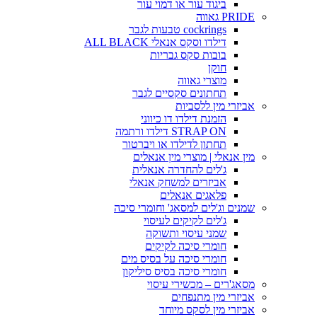
ביגוד עור או דמוי עור
PRIDE גאווה
cockrings טבעות לגבר
דילדו וסקס אנאלי ALL BLACK
בובות סקס גבריות
חוקן
מוצרי גאווה
תחתונים סקסיים לגבר
אביזרי מין ללסביות
הזמנת דילדו דו כיווני
STRAP ON דילדו ורתמה
תחתון לדילדו או ויברטור
מין אנאלי | מוצרי מין אנאלים
ג'לים להחדרה אנאלית
אביזרים למשחק אנאלי
פלאגים אנאלים
שמנים וג'לים למסאג' וחומרי סיכה
ג'לים לקיקים לעיסוי
שמני עיסוי ותשוקה
חומרי סיכה לקיקים
חומרי סיכה על בסיס מים
חומרי סיכה בסיס סיליקון
מסאג'רים – מכשירי עיסוי
אביזרי מין מתנפחים
אביזרי מין לסקס מיוחד