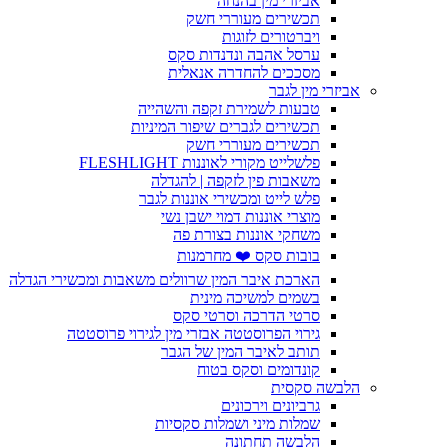
אביזרי מין בהנחה
תכשירים מעוררי חשק
ויברטורים לזוגות
ערסל אהבה ונדנדות סקס
מסככים להחדרה אנאלית
אביזרי מין לגבר
טבעות לשמירת זקפה והשהייה
תכשירים לגברים שיפור המיניות
תכשירים מעוררי חשק
פלשלייט מקורי לאוננות FLESHLIGHT
משאבות פין לזקפה | להגדלה
פלש לייט ומכשירי אוננות לגבר
מוצרי אוננות דמוי ישבן נשי
משחקי אוננות בצורת פה
בובות סקס ❤️ מחרמנות
הארכת איבר המין שרוולים משאבות ומכשירי הגדלה
בשמים למשיכה מינית
סרטי הדרכה וסרטי סקס
גירוי הפרוסטטה אבזרי מין לגירוי פרוסטטה
תותב לאיבר המין של הגבר
קונדומים וסקס בטוח
הלבשה סקסית
גרביונים וירכונים
שמלות מיני ושמלות סקסיות
הלבשה תחתונה