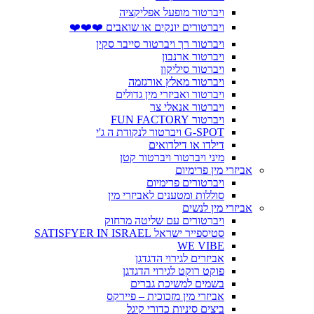
ויברטור מופעל אפליקציה
ויברטורים יונקים או שואבים ❤️❤️❤️
ויברטור רך ויברטור סייבר סקין
ויברטור ארנבון
ויברטור סיליקון
ויברטור מאלץ אורגזמה
ויברטור ואביזרי מין גדולים
ויברטור אנאלי צר
ויברטור FUN FACTORY
G-SPOT ויברטור לנקודת ה ג'י
דילדו או דילדואים
מיני ויברטור ויברטור קטן
אביזרי מין פרימיום
ויברטורים פרימיום
סוללות ומטענים לאביזרי מין
אביזרי מין לנשים
ויברטורים עם שליטה מרחוק
סטיספייר ישראל SATISFYER IN ISRAEL
WE VIBE
אביזרים לגירוי הדגדגן
פוקט רוקט לגירוי הדגדגן
בשמים למשיכת גברים
אביזרי מין מזכוכית – פיירקס
ביצים סיניות כדורי קיגל