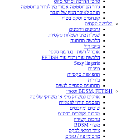
סרטי הדרכה וסרטי סקס
גירוי הפרוסטטה אבזרי מין לגירוי פרוסטטה
תותב לאיבר המין של הגבר
קונדומים וסקס בטוח
הלבשה סקסית
גרביונים וירכונים
שמלות מיני ושמלות סקסיות
הלבשה תחתונה
בייבי דול
אוברול רשת | בגד גוף סקסי
הלבשת עור ודמוי עור FETISH
Sexy lingerie
כפפות
תחפושות סקסיות
ביריות
תחתונים סקסיים לנשים
BDSM, FETISH וסאדו
אזיקים למשחק מיני או משחקי שליטה
תפסנים וגירוי לפטמות
שוטים ומחבטים
מסכות וקולרים בדס"מ
ערכות קשירה
מוצרי BDSM
ציוד רפואי לסקס
מחסומי פה / גאגים