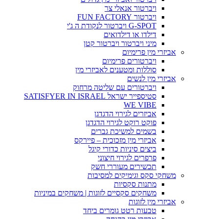
ויברטור אנאלי צר
ויברטור FUN FACTORY
G-SPOT ויברטור לנקודת ה ג'י
דילדו או דילדואים
מיני ויברטור ויברטור קטן
אביזרי מין פרימיום
ויברטורים פרימיום
סוללות ומטענים לאביזרי מין
אביזרי מין לנשים
ויברטורים עם שליטה מרחוק
סטיספייר ישראל SATISFYER IN ISRAEL
WE VIBE
אביזרים לגירוי הדגדגן
פוקט רוקט לגירוי הדגדגן
בשמים למשיכת גברים
אביזרי מין מזכוכית – פיירקס
ביצים סיניות כדורי קיגל
פרפרים לגירוי חיצוני
תכשירים מעוררי חשק
משחקי סקס וגימיקים למסיבות
מתנות סקסיות
משחקים סקסיים לזוגות | משחקים במיניות
אביזרי מין לזוגות
טבעות רטט גומרים ביחד