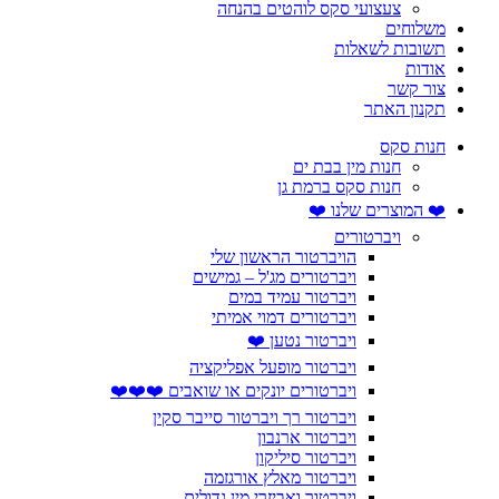
צעצועי סקס לוהטים בהנחה
משלוחים
תשובות לשאלות
אודות
צור קשר
תקנון האתר
חנות סקס
חנות מין בבת ים
חנות סקס ברמת גן
❤️ המוצרים שלנו ❤️
ויברטורים
הויברטור הראשון שלי
ויברטורים מג'ל – גמישים
ויברטור עמיד במים
ויברטורים דמוי אמיתי
ויברטור נטען ❤️
ויברטור מופעל אפליקציה
ויברטורים יונקים או שואבים ❤️❤️❤️
ויברטור רך ויברטור סייבר סקין
ויברטור ארנבון
ויברטור סיליקון
ויברטור מאלץ אורגזמה
ויברטור ואביזרי מין גדולים