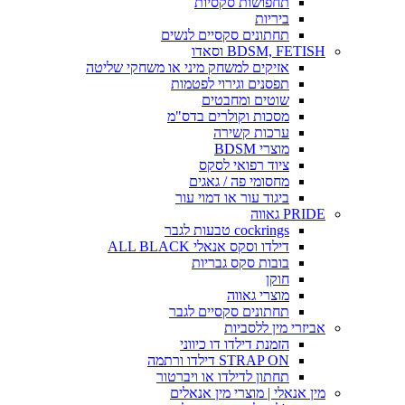
תחפושות סקסיות
ביריות
תחתונים סקסיים לנשים
BDSM, FETISH וסאדו
אזיקים למשחק מיני או משחקי שליטה
תפסנים וגירוי לפטמות
שוטים ומחבטים
מסכות וקולרים בדס"מ
ערכות קשירה
מוצרי BDSM
ציוד רפואי לסקס
מחסומי פה / גאגים
ביגוד עור או דמוי עור
PRIDE גאווה
cockrings טבעות לגבר
דילדו וסקס אנאלי ALL BLACK
בובות סקס גבריות
חוקן
מוצרי גאווה
תחתונים סקסיים לגבר
אביזרי מין ללסביות
הזמנת דילדו דו כיווני
STRAP ON דילדו ורתמה
תחתון לדילדו או ויברטור
מין אנאלי | מוצרי מין אנאלים