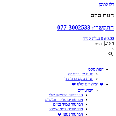
דלג לתוכן
חנות סקס
התקשרו: 077-3002533
0.00
₪
0
עגלת קניות
חיפוש
×
חנות סקס
חנות מין בבת ים
חנות סקס ברמת גן
❤️ המוצרים שלנו ❤️
ויברטורים
הויברטור הראשון שלי
ויברטורים מג'ל – גמישים
ויברטור עמיד במים
ויברטורים דמוי אמיתי
ויברטור נטען ❤️