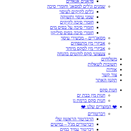
פלאגים אנאלים
שמנים וג'לים למסאג' וחומרי סיכה
ג'לים לקיקים לעיסוי
שמני עיסוי ותשוקה
חומרי סיכה לקיקים
חומרי סיכה על בסיס מים
חומרי סיכה בסיס סיליקון
מסאג'רים – מכשירי עיסוי
אביזרי מין מתנפחים
אביזרי מין לסקס מיוחד
צעצועי סקס לוהטים בהנחה
משלוחים
תשובות לשאלות
אודות
צור קשר
תקנון האתר
חנות סקס
חנות מין בבת ים
חנות סקס ברמת גן
❤️ המוצרים שלנו ❤️
ויברטורים
הויברטור הראשון שלי
ויברטורים מג'ל – גמישים
ויברטור עמיד במים