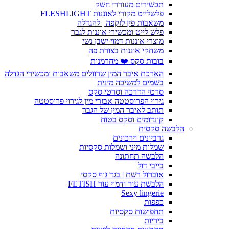
תכשירים מעוררי חשק
פלשלייט מקורי לאוננות FLESHLIGHT
משאבות פין לזקפה | להגדלה
פלש לייט ומכשירי אוננות לגבר
מוצרי אוננות דמוי ישבן נשי
משחקי אוננות בצורת פה
בובות סקס ❤️ מחרמנות
הארכת איבר המין שרוולים משאבות ומכשירי הגדלה
בשמים למשיכה מינית
סרטי הדרכה וסרטי סקס
גירוי הפרוסטטה אבזרי מין לגירוי פרוסטטה
תותב לאיבר המין של הגבר
קונדומים וסקס בטוח
הלבשה סקסית
גרביונים וירכונים
שמלות מיני ושמלות סקסיות
הלבשה תחתונה
בייבי דול
אוברול רשת | בגד גוף סקסי
הלבשת עור ודמוי עור FETISH
Sexy lingerie
כפפות
תחפושות סקסיות
ביריות