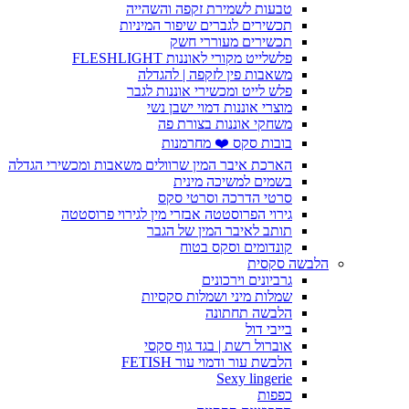
טבעות לשמירת זקפה והשהייה
תכשירים לגברים שיפור המיניות
תכשירים מעוררי חשק
פלשלייט מקורי לאוננות FLESHLIGHT
משאבות פין לזקפה | להגדלה
פלש לייט ומכשירי אוננות לגבר
מוצרי אוננות דמוי ישבן נשי
משחקי אוננות בצורת פה
בובות סקס ❤️ מחרמנות
הארכת איבר המין שרוולים משאבות ומכשירי הגדלה
בשמים למשיכה מינית
סרטי הדרכה וסרטי סקס
גירוי הפרוסטטה אבזרי מין לגירוי פרוסטטה
תותב לאיבר המין של הגבר
קונדומים וסקס בטוח
הלבשה סקסית
גרביונים וירכונים
שמלות מיני ושמלות סקסיות
הלבשה תחתונה
בייבי דול
אוברול רשת | בגד גוף סקסי
הלבשת עור ודמוי עור FETISH
Sexy lingerie
כפפות