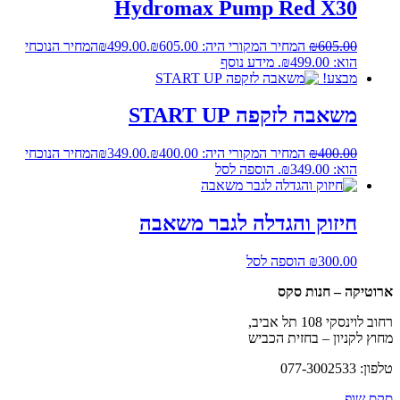
Hydromax Pump Red X30
605.00
₪
המחיר המקורי היה: ₪605.00.
499.00
₪
המחיר הנוכחי
הוא: ₪499.00.
מידע נוסף
מבצע!
משאבה לזקפה START UP
400.00
₪
המחיר המקורי היה: ₪400.00.
349.00
₪
המחיר הנוכחי
הוא: ₪349.00.
הוספה לסל
חיזוק והגדלה לגבר משאבה
300.00
₪
הוספה לסל
ארוטיקה – חנות סקס
רחוב לוינסקי 108 תל אביב,
מחוץ לקניון – בחזית הכביש
טלפון: 077-3002533
סקס שופ