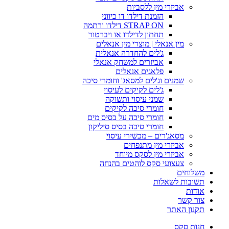
אביזרי מין ללסביות
הזמנת דילדו דו כיווני
STRAP ON דילדו ורתמה
תחתון לדילדו או ויברטור
מין אנאלי | מוצרי מין אנאלים
ג'לים להחדרה אנאלית
אביזרים למשחק אנאלי
פלאגים אנאלים
שמנים וג'לים למסאג' וחומרי סיכה
ג'לים לקיקים לעיסוי
שמני עיסוי ותשוקה
חומרי סיכה לקיקים
חומרי סיכה על בסיס מים
חומרי סיכה בסיס סיליקון
מסאג'רים – מכשירי עיסוי
אביזרי מין מתנפחים
אביזרי מין לסקס מיוחד
צעצועי סקס לוהטים בהנחה
משלוחים
תשובות לשאלות
אודות
צור קשר
תקנון האתר
חנות סקס