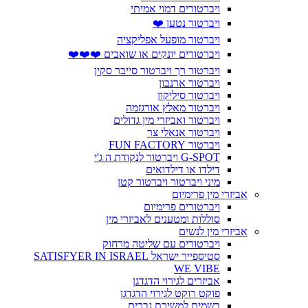
ויברטורים דמוי אמיתי
ויברטור נטען ❤️
ויברטור מופעל אפליקציה
ויברטורים יונקים או שואבים ❤️❤️❤️
ויברטור רך ויברטור סייבר סקין
ויברטור ארנבון
ויברטור סיליקון
ויברטור מאלץ אורגזמה
ויברטור ואביזרי מין גדולים
ויברטור אנאלי צר
ויברטור FUN FACTORY
G-SPOT ויברטור לנקודת ה ג'י
דילדו או דילדואים
מיני ויברטור ויברטור קטן
אביזרי מין פרימיום
ויברטורים פרימיום
סוללות ומטענים לאביזרי מין
אביזרי מין לנשים
ויברטורים עם שליטה מרחוק
סטיספייר ישראל SATISFYER IN ISRAEL
WE VIBE
אביזרים לגירוי הדגדגן
פוקט רוקט לגירוי הדגדגן
בשמים למשיכת גברים