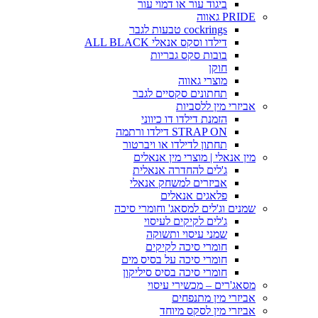
ביגוד עור או דמוי עור
PRIDE גאווה
cockrings טבעות לגבר
דילדו וסקס אנאלי ALL BLACK
בובות סקס גבריות
חוקן
מוצרי גאווה
תחתונים סקסיים לגבר
אביזרי מין ללסביות
הזמנת דילדו דו כיווני
STRAP ON דילדו ורתמה
תחתון לדילדו או ויברטור
מין אנאלי | מוצרי מין אנאלים
ג'לים להחדרה אנאלית
אביזרים למשחק אנאלי
פלאגים אנאלים
שמנים וג'לים למסאג' וחומרי סיכה
ג'לים לקיקים לעיסוי
שמני עיסוי ותשוקה
חומרי סיכה לקיקים
חומרי סיכה על בסיס מים
חומרי סיכה בסיס סיליקון
מסאג'רים – מכשירי עיסוי
אביזרי מין מתנפחים
אביזרי מין לסקס מיוחד