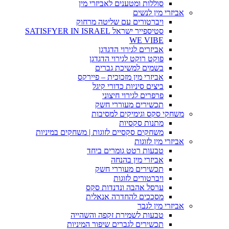
סוללות ומטענים לאביזרי מין
אביזרי מין לנשים
ויברטורים עם שליטה מרחוק
סטיספייר ישראל SATISFYER IN ISRAEL
WE VIBE
אביזרים לגירוי הדגדגן
פוקט רוקט לגירוי הדגדגן
בשמים למשיכת גברים
אביזרי מין מזכוכית – פיירקס
ביצים סיניות כדורי קיגל
פרפרים לגירוי חיצוני
תכשירים מעוררי חשק
משחקי סקס וגימיקים למסיבות
מתנות סקסיות
משחקים סקסיים לזוגות | משחקים במיניות
אביזרי מין לזוגות
טבעות רטט גומרים ביחד
אביזרי מין בהנחה
תכשירים מעוררי חשק
ויברטורים לזוגות
ערסל אהבה ונדנדות סקס
מסככים להחדרה אנאלית
אביזרי מין לגבר
טבעות לשמירת זקפה והשהייה
תכשירים לגברים שיפור המיניות