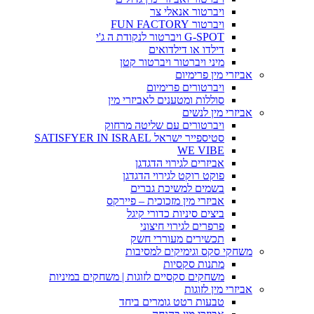
ויברטור אנאלי צר
ויברטור FUN FACTORY
G-SPOT ויברטור לנקודת ה ג'י
דילדו או דילדואים
מיני ויברטור ויברטור קטן
אביזרי מין פרימיום
ויברטורים פרימיום
סוללות ומטענים לאביזרי מין
אביזרי מין לנשים
ויברטורים עם שליטה מרחוק
סטיספייר ישראל SATISFYER IN ISRAEL
WE VIBE
אביזרים לגירוי הדגדגן
פוקט רוקט לגירוי הדגדגן
בשמים למשיכת גברים
אביזרי מין מזכוכית – פיירקס
ביצים סיניות כדורי קיגל
פרפרים לגירוי חיצוני
תכשירים מעוררי חשק
משחקי סקס וגימיקים למסיבות
מתנות סקסיות
משחקים סקסיים לזוגות | משחקים במיניות
אביזרי מין לזוגות
טבעות רטט גומרים ביחד