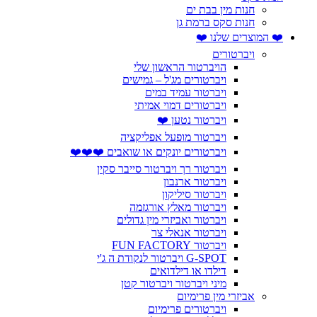
חנות מין בבת ים
חנות סקס ברמת גן
❤️ המוצרים שלנו ❤️
ויברטורים
הויברטור הראשון שלי
ויברטורים מג'ל – גמישים
ויברטור עמיד במים
ויברטורים דמוי אמיתי
ויברטור נטען ❤️
ויברטור מופעל אפליקציה
ויברטורים יונקים או שואבים ❤️❤️❤️
ויברטור רך ויברטור סייבר סקין
ויברטור ארנבון
ויברטור סיליקון
ויברטור מאלץ אורגזמה
ויברטור ואביזרי מין גדולים
ויברטור אנאלי צר
ויברטור FUN FACTORY
G-SPOT ויברטור לנקודת ה ג'י
דילדו או דילדואים
מיני ויברטור ויברטור קטן
אביזרי מין פרימיום
ויברטורים פרימיום