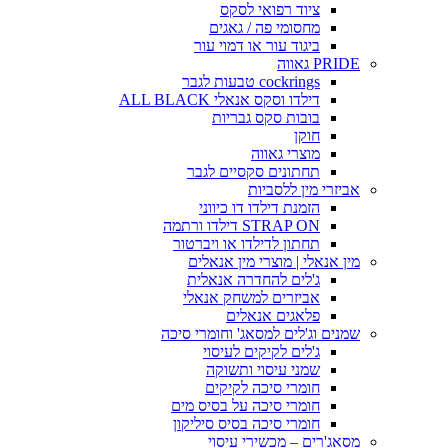
ציוד רפואי לסקס
מחסומי פה / גאגים
ביגוד עור או דמוי עור
PRIDE גאווה
cockrings טבעות לגבר
דילדו וסקס אנאלי ALL BLACK
בובות סקס גבריות
חוקן
מוצרי גאווה
תחתונים סקסיים לגבר
אביזרי מין ללסביות
הזמנת דילדו דו כיווני
STRAP ON דילדו ורתמה
תחתון לדילדו או ויברטור
מין אנאלי | מוצרי מין אנאלים
ג'לים להחדרה אנאלית
אביזרים למשחק אנאלי
פלאגים אנאלים
שמנים וג'לים למסאג' וחומרי סיכה
ג'לים לקיקים לעיסוי
שמני עיסוי ותשוקה
חומרי סיכה לקיקים
חומרי סיכה על בסיס מים
חומרי סיכה בסיס סיליקון
מסאג'רים – מכשירי עיסוי