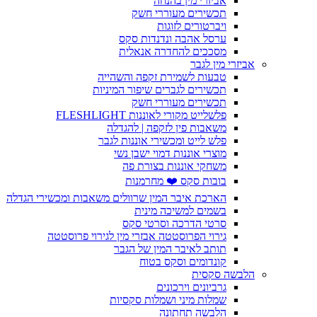
אביזרי מין בהנחה
תכשירים מעוררי חשק
ויברטורים לזוגות
ערסל אהבה ונדנדות סקס
מסככים להחדרה אנאלית
אביזרי מין לגבר
טבעות לשמירת זקפה והשהייה
תכשירים לגברים שיפור המיניות
תכשירים מעוררי חשק
פלשלייט מקורי לאוננות FLESHLIGHT
משאבות פין לזקפה | להגדלה
פלש לייט ומכשירי אוננות לגבר
מוצרי אוננות דמוי ישבן נשי
משחקי אוננות בצורת פה
בובות סקס ❤️ מחרמנות
הארכת איבר המין שרוולים משאבות ומכשירי הגדלה
בשמים למשיכה מינית
סרטי הדרכה וסרטי סקס
גירוי הפרוסטטה אבזרי מין לגירוי פרוסטטה
תותב לאיבר המין של הגבר
קונדומים וסקס בטוח
הלבשה סקסית
גרביונים וירכונים
שמלות מיני ושמלות סקסיות
הלבשה תחתונה