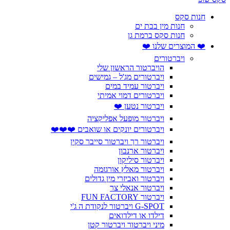
חנות סקס
חנות מין בבת ים
חנות סקס ברמת גן
❤️ המוצרים שלנו ❤️
ויברטורים
הויברטור הראשון שלי
ויברטורים מג'ל – גמישים
ויברטור עמיד במים
ויברטורים דמוי אמיתי
ויברטור נטען ❤️
ויברטור מופעל אפליקציה
ויברטורים יונקים או שואבים ❤️❤️❤️
ויברטור רך ויברטור סייבר סקין
ויברטור ארנבון
ויברטור סיליקון
ויברטור מאלץ אורגזמה
ויברטור ואביזרי מין גדולים
ויברטור אנאלי צר
ויברטור FUN FACTORY
G-SPOT ויברטור לנקודת ה ג'י
דילדו או דילדואים
מיני ויברטור ויברטור קטן