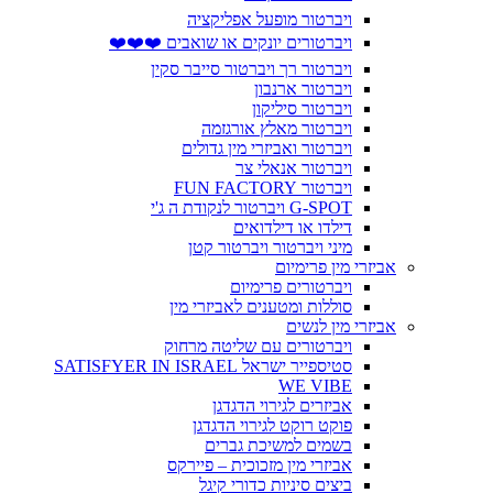
ויברטור מופעל אפליקציה
ויברטורים יונקים או שואבים ❤️❤️❤️
ויברטור רך ויברטור סייבר סקין
ויברטור ארנבון
ויברטור סיליקון
ויברטור מאלץ אורגזמה
ויברטור ואביזרי מין גדולים
ויברטור אנאלי צר
ויברטור FUN FACTORY
G-SPOT ויברטור לנקודת ה ג'י
דילדו או דילדואים
מיני ויברטור ויברטור קטן
אביזרי מין פרימיום
ויברטורים פרימיום
סוללות ומטענים לאביזרי מין
אביזרי מין לנשים
ויברטורים עם שליטה מרחוק
סטיספייר ישראל SATISFYER IN ISRAEL
WE VIBE
אביזרים לגירוי הדגדגן
פוקט רוקט לגירוי הדגדגן
בשמים למשיכת גברים
אביזרי מין מזכוכית – פיירקס
ביצים סיניות כדורי קיגל