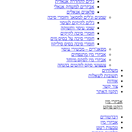
ג'לים להחדרה אנאלית
אביזרים למשחק אנאלי
פלאגים אנאלים
שמנים וג'לים למסאג' וחומרי סיכה
ג'לים לקיקים לעיסוי
שמני עיסוי ותשוקה
חומרי סיכה לקיקים
חומרי סיכה על בסיס מים
חומרי סיכה בסיס סיליקון
מסאג'רים – מכשירי עיסוי
אביזרי מין מתנפחים
אביזרי מין לסקס מיוחד
צעצועי סקס לוהטים בהנחה
משלוחים
תשובות לשאלות
אודות
צור קשר
תקנון האתר
אביזרי מין
רוקט פוקט
ויברטורים
אביזרי מין
טבעות רטט