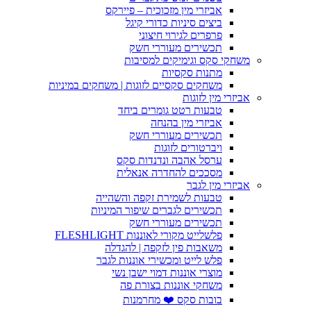
אביזרי מין מזכוכית – פיירקס
ביצים סיניות כדורי קיגל
פרפרים לגירוי חיצוני
תכשירים מעוררי חשק
משחקי סקס וגימיקים למסיבות
מתנות סקסיות
משחקים סקסיים לזוגות | משחקים במיניות
אביזרי מין לזוגות
טבעות רטט גומרים ביחד
אביזרי מין בהנחה
תכשירים מעוררי חשק
ויברטורים לזוגות
ערסל אהבה ונדנדות סקס
מסככים להחדרה אנאלית
אביזרי מין לגבר
טבעות לשמירת זקפה והשהייה
תכשירים לגברים שיפור המיניות
תכשירים מעוררי חשק
פלשלייט מקורי לאוננות FLESHLIGHT
משאבות פין לזקפה | להגדלה
פלש לייט ומכשירי אוננות לגבר
מוצרי אוננות דמוי ישבן נשי
משחקי אוננות בצורת פה
בובות סקס ❤️ מחרמנות