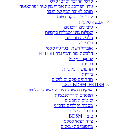
סרטי הדרכה וסרטי סקס
גירוי הפרוסטטה אבזרי מין לגירוי פרוסטטה
תותב לאיבר המין של הגבר
קונדומים וסקס בטוח
הלבשה סקסית
גרביונים וירכונים
שמלות מיני ושמלות סקסיות
הלבשה תחתונה
בייבי דול
אוברול רשת | בגד גוף סקסי
הלבשת עור ודמוי עור FETISH
Sexy lingerie
כפפות
תחפושות סקסיות
ביריות
תחתונים סקסיים לנשים
BDSM, FETISH וסאדו
אזיקים למשחק מיני או משחקי שליטה
תפסנים וגירוי לפטמות
שוטים ומחבטים
מסכות וקולרים בדס"מ
ערכות קשירה
מוצרי BDSM
ציוד רפואי לסקס
מחסומי פה / גאגים