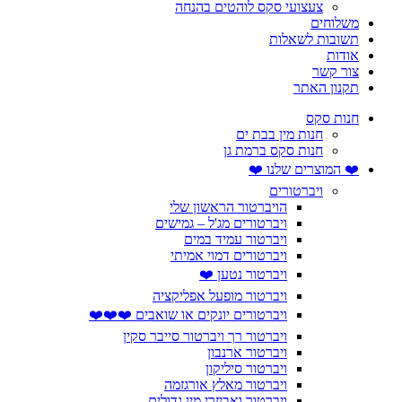
צעצועי סקס לוהטים בהנחה
משלוחים
תשובות לשאלות
אודות
צור קשר
תקנון האתר
חנות סקס
חנות מין בבת ים
חנות סקס ברמת גן
❤️ המוצרים שלנו ❤️
ויברטורים
הויברטור הראשון שלי
ויברטורים מג'ל – גמישים
ויברטור עמיד במים
ויברטורים דמוי אמיתי
ויברטור נטען ❤️
ויברטור מופעל אפליקציה
ויברטורים יונקים או שואבים ❤️❤️❤️
ויברטור רך ויברטור סייבר סקין
ויברטור ארנבון
ויברטור סיליקון
ויברטור מאלץ אורגזמה
ויברטור ואביזרי מין גדולים