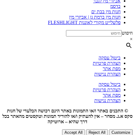
אביזרי מין לגבר
בדסמ
חנות מין בבת ים
חנות מין ברמת גן | אביזרי מין
פלשלייט מקורי לאוננות FLESHLIGHT
חיפוש
×
ביטול עסקה
הצהרת פרטיות
מפת אתר
הצהרת נגישות
ביטול עסקה
הצהרת פרטיות
מפת אתר
הצהרת נגישות
© התכנים באתר ו/או התמונות באתר הינם רכושה הבלעדי של חנות
סקס א.ג. מסחר – אין להעתיק ו/או להוריד תמונות וטקסטים מהאתר בכל
דרך שהיא – ארוטיקה
Accept All
Reject All
Customize