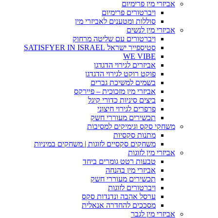
אביזרי מין פרימיום
ויברטורים פרימיום
סוללות ומטענים לאביזרי מין
אביזרי מין לנשים
ויברטורים עם שליטה מרחוק
סטיספייר ישראל SATISFYER IN ISRAEL
WE VIBE
אביזרים לגירוי הדגדגן
פוקט רוקט לגירוי הדגדגן
בשמים למשיכת גברים
אביזרי מין מזכוכית – פיירקס
ביצים סיניות כדורי קיגל
פרפרים לגירוי חיצוני
תכשירים מעוררי חשק
משחקי סקס וגימיקים למסיבות
מתנות סקסיות
משחקים סקסיים לזוגות | משחקים במיניות
אביזרי מין לזוגות
טבעות רטט גומרים ביחד
אביזרי מין בהנחה
תכשירים מעוררי חשק
ויברטורים לזוגות
ערסל אהבה ונדנדות סקס
מסככים להחדרה אנאלית
אביזרי מין לגבר