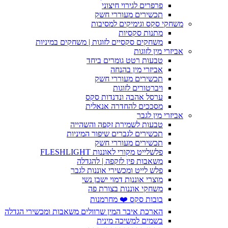
פרפרים לגירוי חיצוני
תכשירים מעוררי חשק
משחקי סקס וגימיקים למסיבות
מתנות סקסיות
משחקים סקסיים לזוגות | משחקים במיניות
אביזרי מין לזוגות
טבעות רטט גומרים ביחד
אביזרי מין בהנחה
תכשירים מעוררי חשק
ויברטורים לזוגות
ערסל אהבה ונדנדות סקס
מסככים להחדרה אנאלית
אביזרי מין לגבר
טבעות לשמירת זקפה והשהייה
תכשירים לגברים שיפור המיניות
תכשירים מעוררי חשק
פלשלייט מקורי לאוננות FLESHLIGHT
משאבות פין לזקפה | להגדלה
פלש לייט ומכשירי אוננות לגבר
מוצרי אוננות דמוי ישבן נשי
משחקי אוננות בצורת פה
בובות סקס ❤️ מחרמנות
הארכת איבר המין שרוולים משאבות ומכשירי הגדלה
בשמים למשיכה מינית