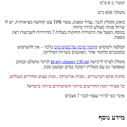
קוטר: כ 6 ס"מ
משקל: 650 גרם
מאונן מומלץ לגבר, עמיד ומפנק, עשוי TPR עם תחושה מציאותית, יש לו
שרוול פנימי מצולע לגירוי מיוחד.
בנוסף, הפעל את התנודות החזקות בעלות 7 מהירויות לשביעות רצון
נוספת.
המלצה לשימוש ב
חומר סיכה על בסיס מים
בלבד – אין להשתמש
במסככים מחומר אחר ,הפוגעים בשרוול הסיליקון.
מומלץ לצרף לרכישה
Id toy cleaner 130 ml
לניקוי מושלם וכמובן
שאפשר גם עם מטלית רטובה במים ובמעט סבון.
בחנות סקס ויברטורים , מבית ארוטיקה , מגוון עצום ומחירים מעולים.
כל אביזרי המין החדישים ביותר והאיכותיים ביותר בישראל
איבר נשי לגירוי עצמי לגבר 7 מצבים
מידע נוסף