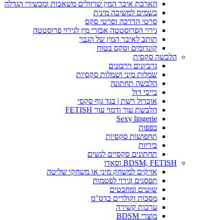
הארכת איבר המין שרוולים משאבות ומכשירי הגדלה
בשמים למשיכה מינית
סרטי הדרכה וסרטי סקס
גירוי הפרוסטטה אבזרי מין לגירוי פרוסטטה
תותב לאיבר המין של הגבר
קונדומים וסקס בטוח
הלבשה סקסית
גרביונים וירכונים
שמלות מיני ושמלות סקסיות
הלבשה תחתונה
בייבי דול
אוברול רשת | בגד גוף סקסי
הלבשת עור ודמוי עור FETISH
Sexy lingerie
כפפות
תחפושות סקסיות
ביריות
תחתונים סקסיים לנשים
BDSM, FETISH וסאדו
אזיקים למשחק מיני או משחקי שליטה
תפסנים וגירוי לפטמות
שוטים ומחבטים
מסכות וקולרים בדס"מ
ערכות קשירה
מוצרי BDSM