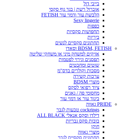
בייבי דול
אוברול רשת | בגד גוף סקסי
הלבשת עור ודמוי עור FETISH
Sexy lingerie
כפפות
תחפושות סקסיות
ביריות
תחתונים סקסיים לנשים
BDSM, FETISH וסאדו
אזיקים למשחק מיני או משחקי שליטה
תפסנים וגירוי לפטמות
שוטים ומחבטים
מסכות וקולרים בדס"מ
ערכות קשירה
מוצרי BDSM
ציוד רפואי לסקס
מחסומי פה / גאגים
ביגוד עור או דמוי עור
PRIDE גאווה
cockrings טבעות לגבר
דילדו וסקס אנאלי ALL BLACK
בובות סקס גבריות
חוקן
מוצרי גאווה
תחתונים סקסיים לגבר