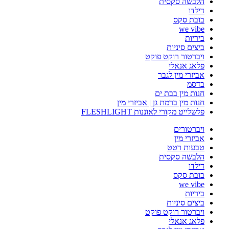
הלבשה סקסית
דילדו
בובת סקס
we vibe
ביריות
ביצים סיניות
ויברטור רוקט פוקט
פלאג אנאלי
אביזרי מין לגבר
בדסמ
חנות מין בבת ים
חנות מין ברמת גן | אביזרי מין
פלשלייט מקורי לאוננות FLESHLIGHT
ויברטורים
אביזרי מין
טבעות רטט
הלבשה סקסית
דילדו
בובת סקס
we vibe
ביריות
ביצים סיניות
ויברטור רוקט פוקט
פלאג אנאלי