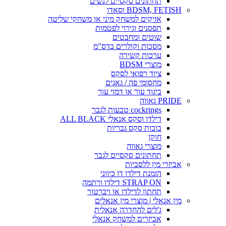
תחתונים סקסיים לנשים
BDSM, FETISH וסאדו
אזיקים למשחק מיני או משחקי שליטה
תפסנים וגירוי לפטמות
שוטים ומחבטים
מסכות וקולרים בדס"מ
ערכות קשירה
מוצרי BDSM
ציוד רפואי לסקס
מחסומי פה / גאגים
ביגוד עור או דמוי עור
PRIDE גאווה
cockrings טבעות לגבר
דילדו וסקס אנאלי ALL BLACK
בובות סקס גבריות
חוקן
מוצרי גאווה
תחתונים סקסיים לגבר
אביזרי מין ללסביות
הזמנת דילדו דו כיווני
STRAP ON דילדו ורתמה
תחתון לדילדו או ויברטור
מין אנאלי | מוצרי מין אנאלים
ג'לים להחדרה אנאלית
אביזרים למשחק אנאלי