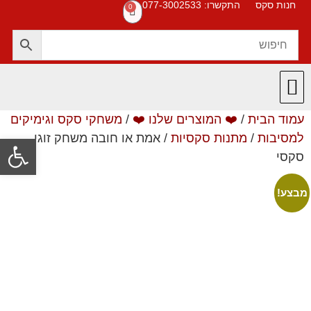
חנות סקס
התקשרו: 077-3002533
0
עמוד הבית
/
❤️ המוצרים שלנו ❤️
/
משחקי סקס וגימיקים
חנות סקס
תקנון האתר
❤️ המוצרים שלנו ❤️
תשובות לשאלות
למסיבות
/
מתנות סקסיות
/ אמת או חובה משחק זוגי
פתח סרגל
סקסי
מבצע!