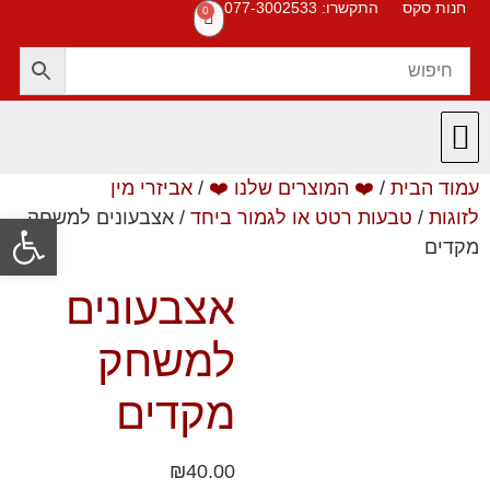
חנות סקס
התקשרו: 077-3002533
0
עמוד הבית
/
❤️ המוצרים שלנו ❤️
/
אביזרי מין
חנות סקס
תקנון האתר
❤️ המוצרים שלנו ❤️
תשובות לשאלות
לזוגות
/
טבעות רטט או לגמור ביחד
/ אצבעונים למשחק
פתח סרגל
מקדים
אצבעונים
למשחק
מקדים
₪
40.00