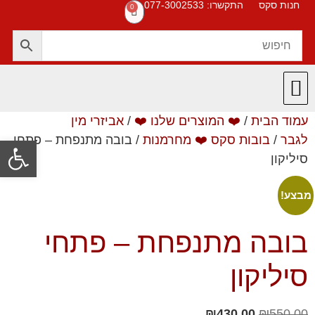
חנות סקס
התקשרו: 077-3002533
0
עמוד הבית
/
❤️ המוצרים שלנו ❤️
/
אביזרי מין
חנות סקס
תקנון האתר
❤️ המוצרים שלנו ❤️
תשובות לשאלות
לגבר
/
בובות סקס ❤️ מחרמנות
/ בובה מתנפחת – פתחי
פתח סרגל
סיליקון
מבצע!
בובה מתנפחת – פתחי
סיליקון
₪
430.00
₪
550.00