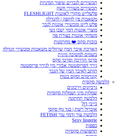
תכשירים לגברים שיפור המיניות
תכשירים מעוררי חשק
פלשלייט מקורי לאוננות FLESHLIGHT
משאבות פין לזקפה | להגדלה
פלש לייט ומכשירי אוננות לגבר
מוצרי אוננות דמוי ישבן נשי
משחקי אוננות בצורת פה
בובות סקס ❤️ מחרמנות
הארכת איבר המין שרוולים משאבות ומכשירי הגדלה
בשמים למשיכה מינית
סרטי הדרכה וסרטי סקס
גירוי הפרוסטטה אבזרי מין לגירוי פרוסטטה
תותב לאיבר המין של הגבר
קונדומים וסקס בטוח
הלבשה סקסית
גרביונים וירכונים
שמלות מיני ושמלות סקסיות
הלבשה תחתונה
בייבי דול
אוברול רשת | בגד גוף סקסי
הלבשת עור ודמוי עור FETISH
Sexy lingerie
כפפות
תחפושות סקסיות