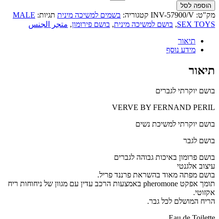
הוספה לסל
מק"ט:
INV-57900/V
קטגוריה:
בשמים למשיכה מינית
תגיות:
MALE
SEX TOYS
,
בושם למשיכה מינית
,
בושם פירומון
,
متجر الجنس
תיאור
מידע נוסף
תיאור
בושם יוקרתי לגברים
VERVE BY FERNAND PERIL
בושם יוקרתי למשיכת נשים
בושם לגבר
בושם פרומון באיכות גבוהה לגברים
עיצוב אלגנטי
בושם מפתה מאוד בהשראת פרננד פריל.
תומך אפקט pheromone באמצעות הרכב עדין עם מגוון של ניחוחות ריח
אקזוטי.
הריח המושלם לכל גבר.
Eau de Toilette