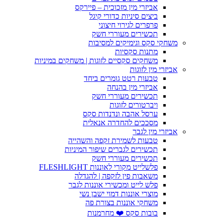
אביזרי מין מזכוכית – פיירקס
ביצים סיניות כדורי קיגל
פרפרים לגירוי חיצוני
תכשירים מעוררי חשק
משחקי סקס וגימיקים למסיבות
מתנות סקסיות
משחקים סקסיים לזוגות | משחקים במיניות
אביזרי מין לזוגות
טבעות רטט גומרים ביחד
אביזרי מין בהנחה
תכשירים מעוררי חשק
ויברטורים לזוגות
ערסל אהבה ונדנדות סקס
מסככים להחדרה אנאלית
אביזרי מין לגבר
טבעות לשמירת זקפה והשהייה
תכשירים לגברים שיפור המיניות
תכשירים מעוררי חשק
פלשלייט מקורי לאוננות FLESHLIGHT
משאבות פין לזקפה | להגדלה
פלש לייט ומכשירי אוננות לגבר
מוצרי אוננות דמוי ישבן נשי
משחקי אוננות בצורת פה
בובות סקס ❤️ מחרמנות