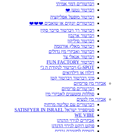
ויברטורים דמוי אמיתי
ויברטור נטען ❤️
ויברטור מופעל אפליקציה
ויברטורים יונקים או שואבים ❤️❤️❤️
ויברטור רך ויברטור סייבר סקין
ויברטור ארנבון
ויברטור סיליקון
ויברטור מאלץ אורגזמה
ויברטור ואביזרי מין גדולים
ויברטור אנאלי צר
ויברטור FUN FACTORY
G-SPOT ויברטור לנקודת ה ג'י
דילדו או דילדואים
מיני ויברטור ויברטור קטן
אביזרי מין פרימיום
ויברטורים פרימיום
סוללות ומטענים לאביזרי מין
אביזרי מין לנשים
ויברטורים עם שליטה מרחוק
סטיספייר ישראל SATISFYER IN ISRAEL
WE VIBE
אביזרים לגירוי הדגדגן
פוקט רוקט לגירוי הדגדגן
בשמים למשיכת גברים