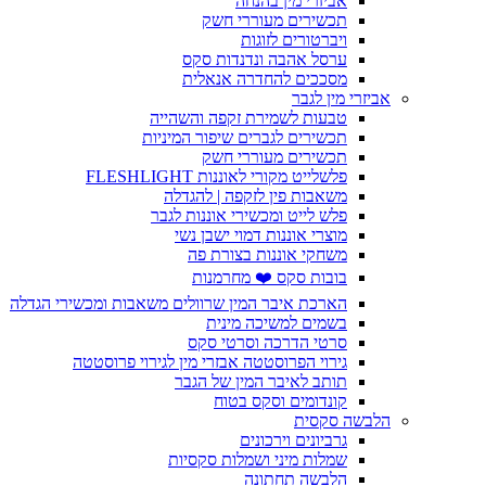
אביזרי מין בהנחה
תכשירים מעוררי חשק
ויברטורים לזוגות
ערסל אהבה ונדנדות סקס
מסככים להחדרה אנאלית
אביזרי מין לגבר
טבעות לשמירת זקפה והשהייה
תכשירים לגברים שיפור המיניות
תכשירים מעוררי חשק
פלשלייט מקורי לאוננות FLESHLIGHT
משאבות פין לזקפה | להגדלה
פלש לייט ומכשירי אוננות לגבר
מוצרי אוננות דמוי ישבן נשי
משחקי אוננות בצורת פה
בובות סקס ❤️ מחרמנות
הארכת איבר המין שרוולים משאבות ומכשירי הגדלה
בשמים למשיכה מינית
סרטי הדרכה וסרטי סקס
גירוי הפרוסטטה אבזרי מין לגירוי פרוסטטה
תותב לאיבר המין של הגבר
קונדומים וסקס בטוח
הלבשה סקסית
גרביונים וירכונים
שמלות מיני ושמלות סקסיות
הלבשה תחתונה