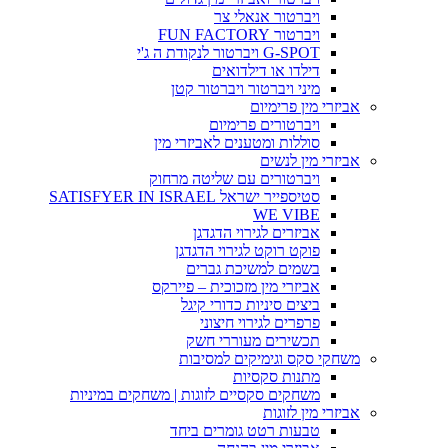
ויברטור אנאלי צר
ויברטור FUN FACTORY
G-SPOT ויברטור לנקודת ה ג'י
דילדו או דילדואים
מיני ויברטור ויברטור קטן
אביזרי מין פרימיום
ויברטורים פרימיום
סוללות ומטענים לאביזרי מין
אביזרי מין לנשים
ויברטורים עם שליטה מרחוק
סטיספייר ישראל SATISFYER IN ISRAEL
WE VIBE
אביזרים לגירוי הדגדגן
פוקט רוקט לגירוי הדגדגן
בשמים למשיכת גברים
אביזרי מין מזכוכית – פיירקס
ביצים סיניות כדורי קיגל
פרפרים לגירוי חיצוני
תכשירים מעוררי חשק
משחקי סקס וגימיקים למסיבות
מתנות סקסיות
משחקים סקסיים לזוגות | משחקים במיניות
אביזרי מין לזוגות
טבעות רטט גומרים ביחד