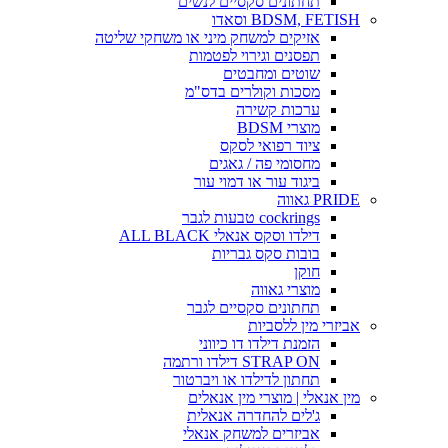
תחתונים סקסיים לנשים
BDSM, FETISH וסאדו
אזיקים למשחק מיני או משחקי שליטה
תפסנים וגירוי לפטמות
שוטים ומחבטים
מסכות וקולרים בדס"מ
ערכות קשירה
מוצרי BDSM
ציוד רפואי לסקס
מחסומי פה / גאגים
ביגוד עור או דמוי עור
PRIDE גאווה
cockrings טבעות לגבר
דילדו וסקס אנאלי ALL BLACK
בובות סקס גבריות
חוקן
מוצרי גאווה
תחתונים סקסיים לגבר
אביזרי מין ללסביות
הזמנת דילדו דו כיווני
STRAP ON דילדו ורתמה
תחתון לדילדו או ויברטור
מין אנאלי | מוצרי מין אנאלים
ג'לים להחדרה אנאלית
אביזרים למשחק אנאלי