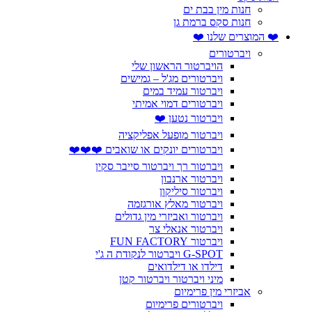
חנות מין בבת ים
חנות סקס ברמת גן
❤️ המוצרים שלנו ❤️
ויברטורים
הויברטור הראשון שלי
ויברטורים מג'ל – גמישים
ויברטור עמיד במים
ויברטורים דמוי אמיתי
ויברטור נטען ❤️
ויברטור מופעל אפליקציה
ויברטורים יונקים או שואבים ❤️❤️❤️
ויברטור רך ויברטור סייבר סקין
ויברטור ארנבון
ויברטור סיליקון
ויברטור מאלץ אורגזמה
ויברטור ואביזרי מין גדולים
ויברטור אנאלי צר
ויברטור FUN FACTORY
G-SPOT ויברטור לנקודת ה ג'י
דילדו או דילדואים
מיני ויברטור ויברטור קטן
אביזרי מין פרימיום
ויברטורים פרימיום