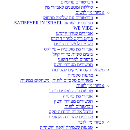
ויברטורים פרימיום
סוללות ומטענים לאביזרי מין
אביזרי מין לנשים
ויברטורים עם שליטה מרחוק
סטיספייר ישראל SATISFYER IN ISRAEL
WE VIBE
אביזרים לגירוי הדגדגן
פוקט רוקט לגירוי הדגדגן
בשמים למשיכת גברים
אביזרי מין מזכוכית – פיירקס
ביצים סיניות כדורי קיגל
פרפרים לגירוי חיצוני
תכשירים מעוררי חשק
משחקי סקס וגימיקים למסיבות
מתנות סקסיות
משחקים סקסיים לזוגות | משחקים במיניות
אביזרי מין לזוגות
טבעות רטט גומרים ביחד
אביזרי מין בהנחה
תכשירים מעוררי חשק
ויברטורים לזוגות
ערסל אהבה ונדנדות סקס
מסככים להחדרה אנאלית
אביזרי מין לגבר
טבעות לשמירת זקפה והשהייה