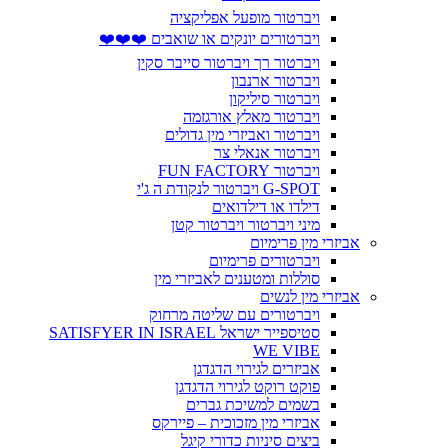
ויברטור מופעל אפליקציה
ויברטורים יונקים או שואבים ❤️❤️❤️
ויברטור רך ויברטור סייבר סקין
ויברטור ארנבון
ויברטור סיליקון
ויברטור מאלץ אורגזמה
ויברטור ואביזרי מין גדולים
ויברטור אנאלי צר
ויברטור FUN FACTORY
G-SPOT ויברטור לנקודת ה ג'י
דילדו או דילדואים
מיני ויברטור ויברטור קטן
אביזרי מין פרימיום
ויברטורים פרימיום
סוללות ומטענים לאביזרי מין
אביזרי מין לנשים
ויברטורים עם שליטה מרחוק
סטיספייר ישראל SATISFYER IN ISRAEL
WE VIBE
אביזרים לגירוי הדגדגן
פוקט רוקט לגירוי הדגדגן
בשמים למשיכת גברים
אביזרי מין מזכוכית – פיירקס
ביצים סיניות כדורי קיגל