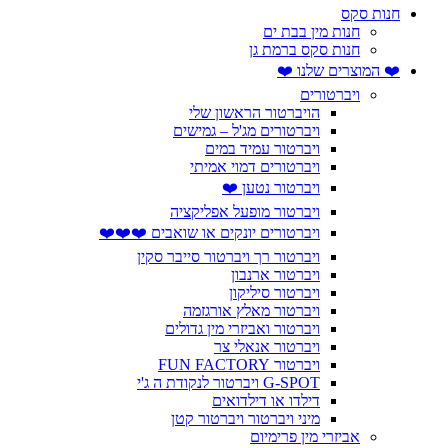
חנות סקס
חנות מין בבת ים
חנות סקס ברמת גן
❤️ המוצרים שלנו ❤️
ויברטורים
הויברטור הראשון שלי
ויברטורים מג'ל – גמישים
ויברטור עמיד במים
ויברטורים דמוי אמיתי
ויברטור נטען ❤️
ויברטור מופעל אפליקציה
ויברטורים יונקים או שואבים ❤️❤️❤️
ויברטור רך ויברטור סייבר סקין
ויברטור ארנבון
ויברטור סיליקון
ויברטור מאלץ אורגזמה
ויברטור ואביזרי מין גדולים
ויברטור אנאלי צר
ויברטור FUN FACTORY
G-SPOT ויברטור לנקודת ה ג'י
דילדו או דילדואים
מיני ויברטור ויברטור קטן
אביזרי מין פרימיום