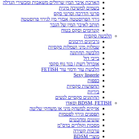
הארכת איבר המין שרוולים משאבות ומכשירי הגדלה
בשמים למשיכה מינית
סרטי הדרכה וסרטי סקס
גירוי הפרוסטטה אבזרי מין לגירוי פרוסטטה
תותב לאיבר המין של הגבר
קונדומים וסקס בטוח
הלבשה סקסית
גרביונים וירכונים
שמלות מיני ושמלות סקסיות
הלבשה תחתונה
בייבי דול
אוברול רשת | בגד גוף סקסי
הלבשת עור ודמוי עור FETISH
Sexy lingerie
כפפות
תחפושות סקסיות
ביריות
תחתונים סקסיים לנשים
BDSM, FETISH וסאדו
אזיקים למשחק מיני או משחקי שליטה
תפסנים וגירוי לפטמות
שוטים ומחבטים
מסכות וקולרים בדס"מ
ערכות קשירה
מוצרי BDSM