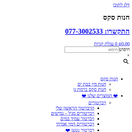
דלג לתוכן
חנות סקס
התקשרו: 077-3002533
0.00
₪
0
עגלת קניות
חיפוש
×
חנות סקס
חנות מין בבת ים
חנות סקס ברמת גן
❤️ המוצרים שלנו ❤️
ויברטורים
הויברטור הראשון שלי
ויברטורים מג'ל – גמישים
ויברטור עמיד במים
ויברטורים דמוי אמיתי
ויברטור נטען ❤️