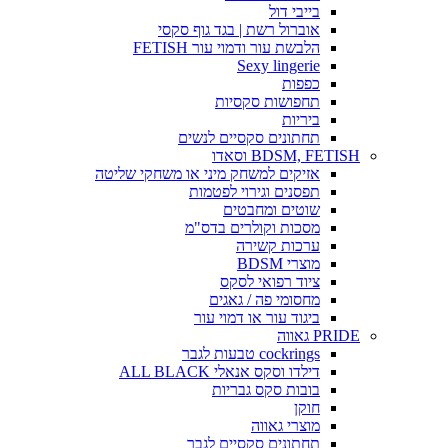
בייבי דול
אוברול רשת | בגד גוף סקסי
הלבשת עור ודמוי עור FETISH
Sexy lingerie
כפפות
תחפושות סקסיות
ביריות
תחתונים סקסיים לנשים
BDSM, FETISH וסאדו
אזיקים למשחק מיני או משחקי שליטה
תפסנים וגירוי לפטמות
שוטים ומחבטים
מסכות וקולרים בדס"מ
ערכות קשירה
מוצרי BDSM
ציוד רפואי לסקס
מחסומי פה / גאגים
ביגוד עור או דמוי עור
PRIDE גאווה
cockrings טבעות לגבר
דילדו וסקס אנאלי ALL BLACK
בובות סקס גבריות
חוקן
מוצרי גאווה
תחתונים סקסיים לגבר