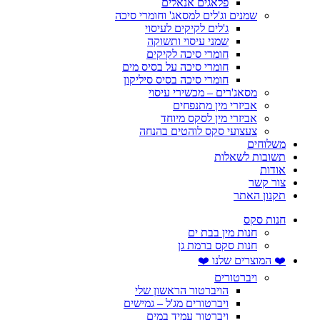
פלאגים אנאלים
שמנים וג'לים למסאג' וחומרי סיכה
ג'לים לקיקים לעיסוי
שמני עיסוי ותשוקה
חומרי סיכה לקיקים
חומרי סיכה על בסיס מים
חומרי סיכה בסיס סיליקון
מסאג'רים – מכשירי עיסוי
אביזרי מין מתנפחים
אביזרי מין לסקס מיוחד
צעצועי סקס לוהטים בהנחה
משלוחים
תשובות לשאלות
אודות
צור קשר
תקנון האתר
חנות סקס
חנות מין בבת ים
חנות סקס ברמת גן
❤️ המוצרים שלנו ❤️
ויברטורים
הויברטור הראשון שלי
ויברטורים מג'ל – גמישים
ויברטור עמיד במים