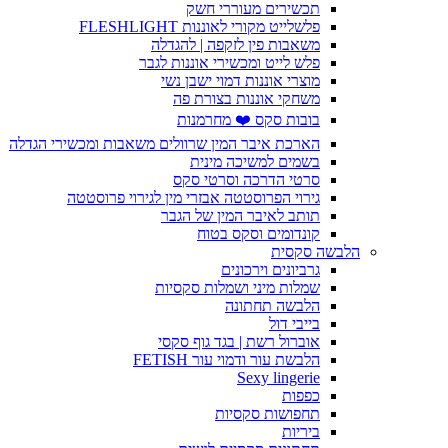
תכשירים מעוררי חשק
פלשלייט מקורי לאוננות FLESHLIGHT
משאבות פין לזקפה | להגדלה
פלש לייט ומכשירי אוננות לגבר
מוצרי אוננות דמוי ישבן נשי
משחקי אוננות בצורת פה
בובות סקס ❤️ מחרמנות
הארכת איבר המין שרוולים משאבות ומכשירי הגדלה
בשמים למשיכה מינית
סרטי הדרכה וסרטי סקס
גירוי הפרוסטטה אבזרי מין לגירוי פרוסטטה
תותב לאיבר המין של הגבר
קונדומים וסקס בטוח
הלבשה סקסית
גרביונים וירכונים
שמלות מיני ושמלות סקסיות
הלבשה תחתונה
בייבי דול
אוברול רשת | בגד גוף סקסי
הלבשת עור ודמוי עור FETISH
Sexy lingerie
כפפות
תחפושות סקסיות
ביריות