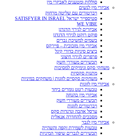
סוללות ומטענים לאביזרי מין
אביזרי מין לנשים
ויברטורים עם שליטה מרחוק
סטיספייר ישראל SATISFYER IN ISRAEL
WE VIBE
אביזרים לגירוי הדגדגן
פוקט רוקט לגירוי הדגדגן
בשמים למשיכת גברים
אביזרי מין מזכוכית – פיירקס
ביצים סיניות כדורי קיגל
פרפרים לגירוי חיצוני
תכשירים מעוררי חשק
משחקי סקס וגימיקים למסיבות
מתנות סקסיות
משחקים סקסיים לזוגות | משחקים במיניות
אביזרי מין לזוגות
טבעות רטט גומרים ביחד
אביזרי מין בהנחה
תכשירים מעוררי חשק
ויברטורים לזוגות
ערסל אהבה ונדנדות סקס
מסככים להחדרה אנאלית
אביזרי מין לגבר
טבעות לשמירת זקפה והשהייה
תכשירים לגברים שיפור המיניות