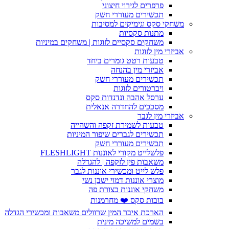
פרפרים לגירוי חיצוני
תכשירים מעוררי חשק
משחקי סקס וגימיקים למסיבות
מתנות סקסיות
משחקים סקסיים לזוגות | משחקים במיניות
אביזרי מין לזוגות
טבעות רטט גומרים ביחד
אביזרי מין בהנחה
תכשירים מעוררי חשק
ויברטורים לזוגות
ערסל אהבה ונדנדות סקס
מסככים להחדרה אנאלית
אביזרי מין לגבר
טבעות לשמירת זקפה והשהייה
תכשירים לגברים שיפור המיניות
תכשירים מעוררי חשק
פלשלייט מקורי לאוננות FLESHLIGHT
משאבות פין לזקפה | להגדלה
פלש לייט ומכשירי אוננות לגבר
מוצרי אוננות דמוי ישבן נשי
משחקי אוננות בצורת פה
בובות סקס ❤️ מחרמנות
הארכת איבר המין שרוולים משאבות ומכשירי הגדלה
בשמים למשיכה מינית