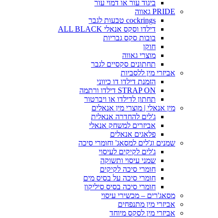
ביגוד עור או דמוי עור
PRIDE גאווה
cockrings טבעות לגבר
דילדו וסקס אנאלי ALL BLACK
בובות סקס גבריות
חוקן
מוצרי גאווה
תחתונים סקסיים לגבר
אביזרי מין ללסביות
הזמנת דילדו דו כיווני
STRAP ON דילדו ורתמה
תחתון לדילדו או ויברטור
מין אנאלי | מוצרי מין אנאלים
ג'לים להחדרה אנאלית
אביזרים למשחק אנאלי
פלאגים אנאלים
שמנים וג'לים למסאג' וחומרי סיכה
ג'לים לקיקים לעיסוי
שמני עיסוי ותשוקה
חומרי סיכה לקיקים
חומרי סיכה על בסיס מים
חומרי סיכה בסיס סיליקון
מסאג'רים – מכשירי עיסוי
אביזרי מין מתנפחים
אביזרי מין לסקס מיוחד