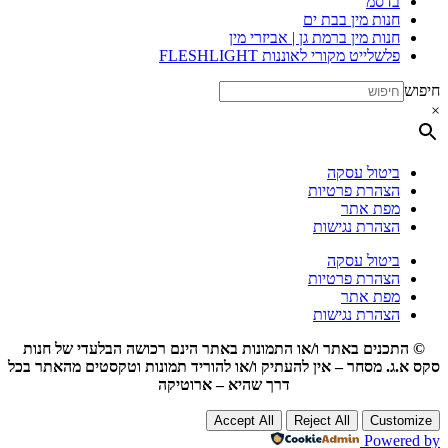
בדסמ
חנות מין בבת ים
חנות מין ברמת גן | אביזרי מין
פלשלייט מקורי לאוננות FLESHLIGHT
חיפוש
×
ביטול עסקה
הצהרת פרטיות
מפת אתר
הצהרת נגישות
ביטול עסקה
הצהרת פרטיות
מפת אתר
הצהרת נגישות
© התכנים באתר ו/או התמונות באתר הינם רכושה הבלעדי של חנות
סקס א.ג. מסחר – אין להעתיק ו/או להוריד תמונות וטקסטים מהאתר בכל
דרך שהיא – ארוטיקה
Accept All
Reject All
Customize
Powered by