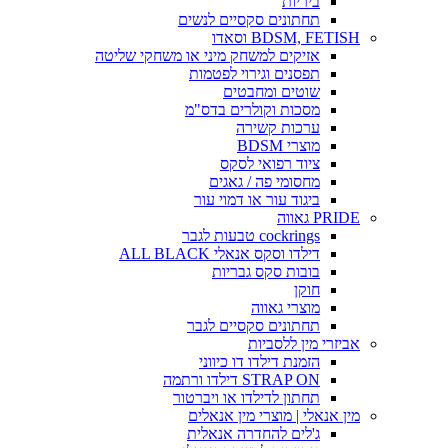
ביריות
תחתונים סקסיים לנשים
BDSM, FETISH וסאדו
אזיקים למשחק מיני או משחקי שליטה
תפסנים וגירוי לפטמות
שוטים ומחבטים
מסכות וקולרים בדס"מ
ערכות קשירה
מוצרי BDSM
ציוד רפואי לסקס
מחסומי פה / גאגים
ביגוד עור או דמוי עור
PRIDE גאווה
cockrings טבעות לגבר
דילדו וסקס אנאלי ALL BLACK
בובות סקס גבריות
חוקן
מוצרי גאווה
תחתונים סקסיים לגבר
אביזרי מין ללסביות
הזמנת דילדו דו כיווני
STRAP ON דילדו ורתמה
תחתון לדילדו או ויברטור
מין אנאלי | מוצרי מין אנאלים
ג'לים להחדרה אנאלית