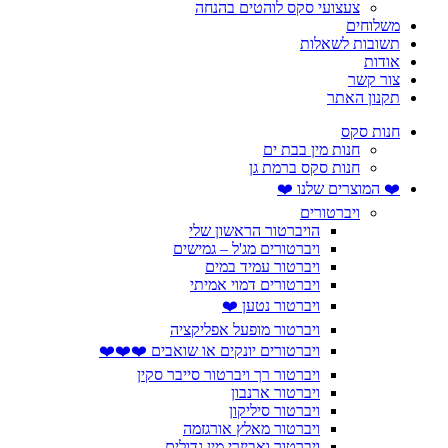
צעצועי סקס לוהטים בהנחה
משלוחים
תשובות לשאלות
אודות
צור קשר
תקנון האתר
חנות סקס
חנות מין בבת ים
חנות סקס ברמת גן
❤️ המוצרים שלנו ❤️
ויברטורים
הויברטור הראשון שלי
ויברטורים מג'ל – גמישים
ויברטור עמיד במים
ויברטורים דמוי אמיתי
ויברטור נטען ❤️
ויברטור מופעל אפליקציה
ויברטורים יונקים או שואבים ❤️❤️❤️
ויברטור רך ויברטור סייבר סקין
ויברטור ארנבון
ויברטור סיליקון
ויברטור מאלץ אורגזמה
ויברטור ואביזרי מין גדולים