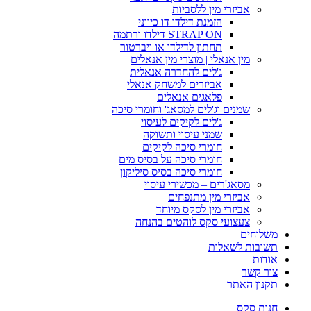
אביזרי מין ללסביות
הזמנת דילדו דו כיווני
STRAP ON דילדו ורתמה
תחתון לדילדו או ויברטור
מין אנאלי | מוצרי מין אנאלים
ג'לים להחדרה אנאלית
אביזרים למשחק אנאלי
פלאגים אנאלים
שמנים וג'לים למסאג' וחומרי סיכה
ג'לים לקיקים לעיסוי
שמני עיסוי ותשוקה
חומרי סיכה לקיקים
חומרי סיכה על בסיס מים
חומרי סיכה בסיס סיליקון
מסאג'רים – מכשירי עיסוי
אביזרי מין מתנפחים
אביזרי מין לסקס מיוחד
צעצועי סקס לוהטים בהנחה
משלוחים
תשובות לשאלות
אודות
צור קשר
תקנון האתר
חנות סקס