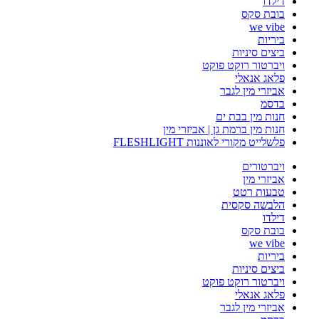
דילדו
בובת סקס
we vibe
ביריות
ביצים סיניות
ויברטור רוקט פוקט
פלאג אנאלי
אביזרי מין לגבר
בדסמ
חנות מין בבת ים
חנות מין ברמת גן | אביזרי מין
פלשלייט מקורי לאוננות FLESHLIGHT
ויברטורים
אביזרי מין
טבעות רטט
הלבשה סקסית
דילדו
בובת סקס
we vibe
ביריות
ביצים סיניות
ויברטור רוקט פוקט
פלאג אנאלי
אביזרי מין לגבר