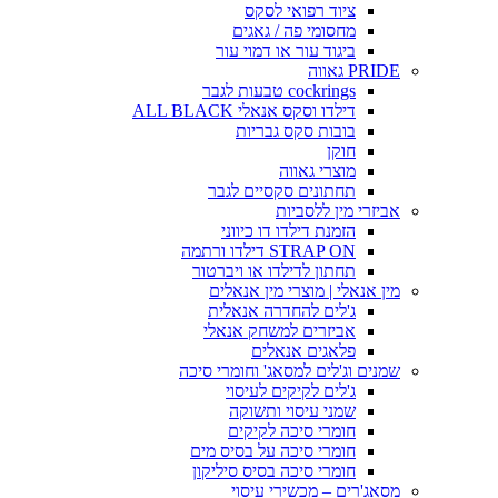
ציוד רפואי לסקס
מחסומי פה / גאגים
ביגוד עור או דמוי עור
PRIDE גאווה
cockrings טבעות לגבר
דילדו וסקס אנאלי ALL BLACK
בובות סקס גבריות
חוקן
מוצרי גאווה
תחתונים סקסיים לגבר
אביזרי מין ללסביות
הזמנת דילדו דו כיווני
STRAP ON דילדו ורתמה
תחתון לדילדו או ויברטור
מין אנאלי | מוצרי מין אנאלים
ג'לים להחדרה אנאלית
אביזרים למשחק אנאלי
פלאגים אנאלים
שמנים וג'לים למסאג' וחומרי סיכה
ג'לים לקיקים לעיסוי
שמני עיסוי ותשוקה
חומרי סיכה לקיקים
חומרי סיכה על בסיס מים
חומרי סיכה בסיס סיליקון
מסאג'רים – מכשירי עיסוי