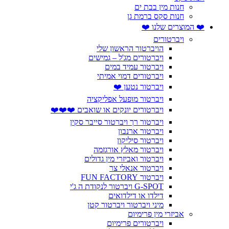
חנות מין בבת ים
חנות סקס ברמת גן
❤️ המוצרים שלנו ❤️
ויברטורים
הויברטור הראשון שלי
ויברטורים מג'ל – גמישים
ויברטור עמיד במים
ויברטורים דמוי אמיתי
ויברטור נטען ❤️
ויברטור מופעל אפליקציה
ויברטורים יונקים או שואבים ❤️❤️❤️
ויברטור רך ויברטור סייבר סקין
ויברטור ארנבון
ויברטור סיליקון
ויברטור מאלץ אורגזמה
ויברטור ואביזרי מין גדולים
ויברטור אנאלי צר
ויברטור FUN FACTORY
G-SPOT ויברטור לנקודת ה ג'י
דילדו או דילדואים
מיני ויברטור ויברטור קטן
אביזרי מין פרימיום
ויברטורים פרימיום