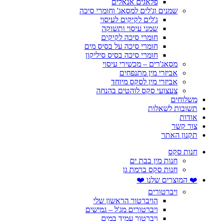
פלאגים אנאלים
שמנים וג'לים למסאג' וחומרי סיכה
ג'לים לקיקים לעיסוי
שמני עיסוי ותשוקה
חומרי סיכה לקיקים
חומרי סיכה על בסיס מים
חומרי סיכה בסיס סיליקון
מסאג'רים – מכשירי עיסוי
אביזרי מין מתנפחים
אביזרי מין לסקס מיוחד
צעצועי סקס לוהטים בהנחה
משלוחים
תשובות לשאלות
אודות
צור קשר
תקנון האתר
חנות סקס
חנות מין בבת ים
חנות סקס ברמת גן
❤️ המוצרים שלנו ❤️
ויברטורים
הויברטור הראשון שלי
ויברטורים מג'ל – גמישים
ויברטור עמיד במים