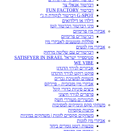
ויברטור אנאלי צר
ויברטור FUN FACTORY
G-SPOT ויברטור לנקודת ה ג'י
דילדו או דילדואים
מיני ויברטור ויברטור קטן
אביזרי מין פרימיום
ויברטורים פרימיום
סוללות ומטענים לאביזרי מין
אביזרי מין לנשים
ויברטורים עם שליטה מרחוק
סטיספייר ישראל SATISFYER IN ISRAEL
WE VIBE
אביזרים לגירוי הדגדגן
פוקט רוקט לגירוי הדגדגן
בשמים למשיכת גברים
אביזרי מין מזכוכית – פיירקס
ביצים סיניות כדורי קיגל
פרפרים לגירוי חיצוני
תכשירים מעוררי חשק
משחקי סקס וגימיקים למסיבות
מתנות סקסיות
משחקים סקסיים לזוגות | משחקים במיניות
אביזרי מין לזוגות
טבעות רטט גומרים ביחד