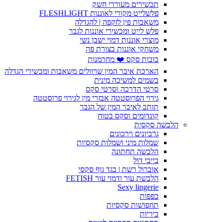
תכשירים מעוררי חשק
פלשלייט מקורי לאוננות FLESHLIGHT
משאבות פין לזקפה | להגדלה
פלש לייט ומכשירי אוננות לגבר
מוצרי אוננות דמוי ישבן נשי
משחקי אוננות בצורת פה
בובות סקס ❤️ מחרמנות
הארכת איבר המין שרוולים משאבות ומכשירי הגדלה
בשמים למשיכה מינית
סרטי הדרכה וסרטי סקס
גירוי הפרוסטטה אבזרי מין לגירוי פרוסטטה
תותב לאיבר המין של הגבר
קונדומים וסקס בטוח
הלבשה סקסית
גרביונים וירכונים
שמלות מיני ושמלות סקסיות
הלבשה תחתונה
בייבי דול
אוברול רשת | בגד גוף סקסי
הלבשת עור ודמוי עור FETISH
Sexy lingerie
כפפות
תחפושות סקסיות
ביריות