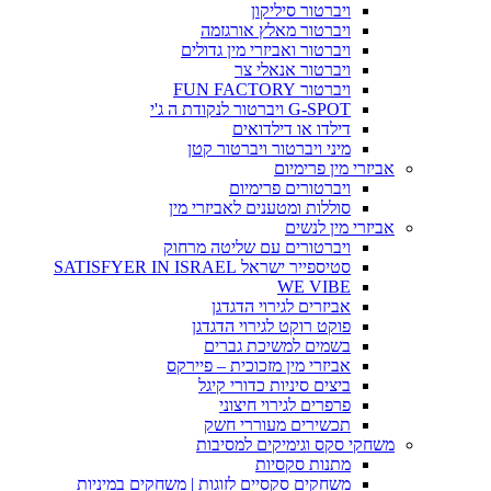
ויברטור סיליקון
ויברטור מאלץ אורגזמה
ויברטור ואביזרי מין גדולים
ויברטור אנאלי צר
ויברטור FUN FACTORY
G-SPOT ויברטור לנקודת ה ג'י
דילדו או דילדואים
מיני ויברטור ויברטור קטן
אביזרי מין פרימיום
ויברטורים פרימיום
סוללות ומטענים לאביזרי מין
אביזרי מין לנשים
ויברטורים עם שליטה מרחוק
סטיספייר ישראל SATISFYER IN ISRAEL
WE VIBE
אביזרים לגירוי הדגדגן
פוקט רוקט לגירוי הדגדגן
בשמים למשיכת גברים
אביזרי מין מזכוכית – פיירקס
ביצים סיניות כדורי קיגל
פרפרים לגירוי חיצוני
תכשירים מעוררי חשק
משחקי סקס וגימיקים למסיבות
מתנות סקסיות
משחקים סקסיים לזוגות | משחקים במיניות