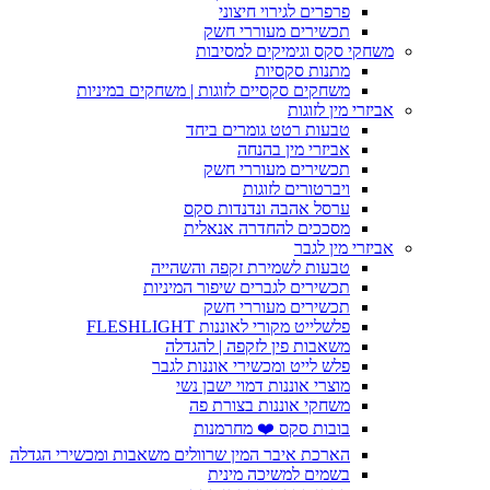
פרפרים לגירוי חיצוני
תכשירים מעוררי חשק
משחקי סקס וגימיקים למסיבות
מתנות סקסיות
משחקים סקסיים לזוגות | משחקים במיניות
אביזרי מין לזוגות
טבעות רטט גומרים ביחד
אביזרי מין בהנחה
תכשירים מעוררי חשק
ויברטורים לזוגות
ערסל אהבה ונדנדות סקס
מסככים להחדרה אנאלית
אביזרי מין לגבר
טבעות לשמירת זקפה והשהייה
תכשירים לגברים שיפור המיניות
תכשירים מעוררי חשק
פלשלייט מקורי לאוננות FLESHLIGHT
משאבות פין לזקפה | להגדלה
פלש לייט ומכשירי אוננות לגבר
מוצרי אוננות דמוי ישבן נשי
משחקי אוננות בצורת פה
בובות סקס ❤️ מחרמנות
הארכת איבר המין שרוולים משאבות ומכשירי הגדלה
בשמים למשיכה מינית