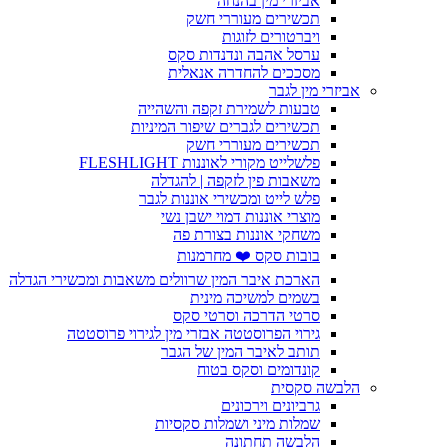
אביזרי מין בהנחה
תכשירים מעוררי חשק
ויברטורים לזוגות
ערסל אהבה ונדנדות סקס
מסככים להחדרה אנאלית
אביזרי מין לגבר
טבעות לשמירת זקפה והשהייה
תכשירים לגברים שיפור המיניות
תכשירים מעוררי חשק
פלשלייט מקורי לאוננות FLESHLIGHT
משאבות פין לזקפה | להגדלה
פלש לייט ומכשירי אוננות לגבר
מוצרי אוננות דמוי ישבן נשי
משחקי אוננות בצורת פה
בובות סקס ❤️ מחרמנות
הארכת איבר המין שרוולים משאבות ומכשירי הגדלה
בשמים למשיכה מינית
סרטי הדרכה וסרטי סקס
גירוי הפרוסטטה אבזרי מין לגירוי פרוסטטה
תותב לאיבר המין של הגבר
קונדומים וסקס בטוח
הלבשה סקסית
גרביונים וירכונים
שמלות מיני ושמלות סקסיות
הלבשה תחתונה