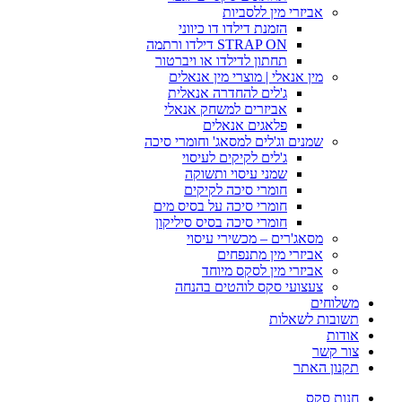
אביזרי מין ללסביות
הזמנת דילדו דו כיווני
STRAP ON דילדו ורתמה
תחתון לדילדו או ויברטור
מין אנאלי | מוצרי מין אנאלים
ג'לים להחדרה אנאלית
אביזרים למשחק אנאלי
פלאגים אנאלים
שמנים וג'לים למסאג' וחומרי סיכה
ג'לים לקיקים לעיסוי
שמני עיסוי ותשוקה
חומרי סיכה לקיקים
חומרי סיכה על בסיס מים
חומרי סיכה בסיס סיליקון
מסאג'רים – מכשירי עיסוי
אביזרי מין מתנפחים
אביזרי מין לסקס מיוחד
צעצועי סקס לוהטים בהנחה
משלוחים
תשובות לשאלות
אודות
צור קשר
תקנון האתר
חנות סקס