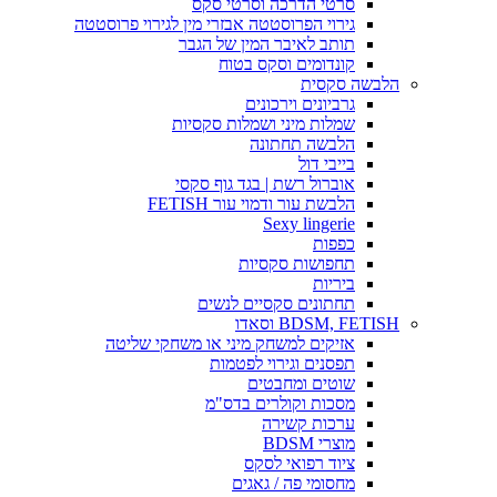
סרטי הדרכה וסרטי סקס
גירוי הפרוסטטה אבזרי מין לגירוי פרוסטטה
תותב לאיבר המין של הגבר
קונדומים וסקס בטוח
הלבשה סקסית
גרביונים וירכונים
שמלות מיני ושמלות סקסיות
הלבשה תחתונה
בייבי דול
אוברול רשת | בגד גוף סקסי
הלבשת עור ודמוי עור FETISH
Sexy lingerie
כפפות
תחפושות סקסיות
ביריות
תחתונים סקסיים לנשים
BDSM, FETISH וסאדו
אזיקים למשחק מיני או משחקי שליטה
תפסנים וגירוי לפטמות
שוטים ומחבטים
מסכות וקולרים בדס"מ
ערכות קשירה
מוצרי BDSM
ציוד רפואי לסקס
מחסומי פה / גאגים