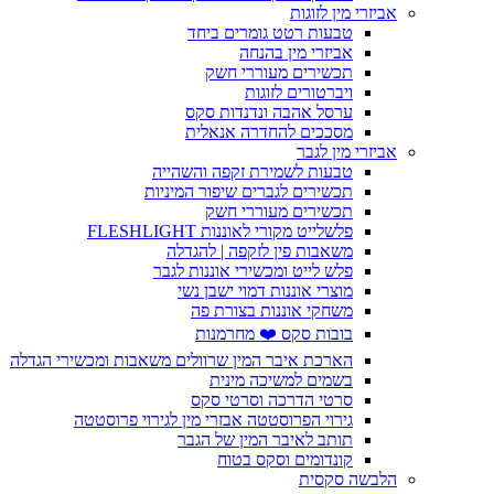
אביזרי מין לזוגות
טבעות רטט גומרים ביחד
אביזרי מין בהנחה
תכשירים מעוררי חשק
ויברטורים לזוגות
ערסל אהבה ונדנדות סקס
מסככים להחדרה אנאלית
אביזרי מין לגבר
טבעות לשמירת זקפה והשהייה
תכשירים לגברים שיפור המיניות
תכשירים מעוררי חשק
פלשלייט מקורי לאוננות FLESHLIGHT
משאבות פין לזקפה | להגדלה
פלש לייט ומכשירי אוננות לגבר
מוצרי אוננות דמוי ישבן נשי
משחקי אוננות בצורת פה
בובות סקס ❤️ מחרמנות
הארכת איבר המין שרוולים משאבות ומכשירי הגדלה
בשמים למשיכה מינית
סרטי הדרכה וסרטי סקס
גירוי הפרוסטטה אבזרי מין לגירוי פרוסטטה
תותב לאיבר המין של הגבר
קונדומים וסקס בטוח
הלבשה סקסית