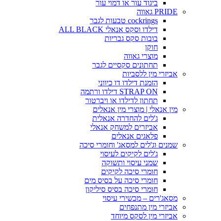
ביגוד עור או דמוי עור
PRIDE גאווה
cockrings טבעות לגבר
דילדו וסקס אנאלי ALL BLACK
בובות סקס גבריות
חוקן
מוצרי גאווה
תחתונים סקסיים לגבר
אביזרי מין ללסביות
הזמנת דילדו דו כיווני
STRAP ON דילדו ורתמה
תחתון לדילדו או ויברטור
מין אנאלי | מוצרי מין אנאלים
ג'לים להחדרה אנאלית
אביזרים למשחק אנאלי
פלאגים אנאלים
שמנים וג'לים למסאג' וחומרי סיכה
ג'לים לקיקים לעיסוי
שמני עיסוי ותשוקה
חומרי סיכה לקיקים
חומרי סיכה על בסיס מים
חומרי סיכה בסיס סיליקון
מסאג'רים – מכשירי עיסוי
אביזרי מין מתנפחים
אביזרי מין לסקס מיוחד