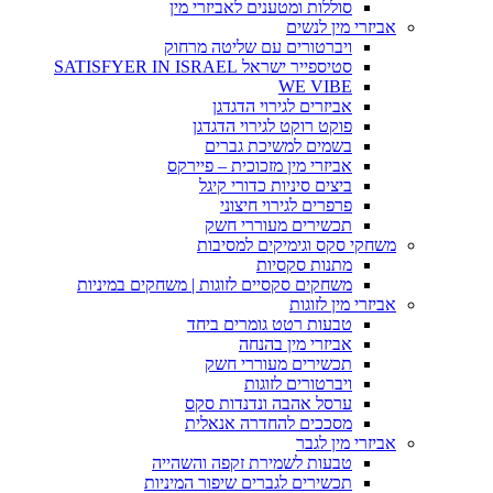
סוללות ומטענים לאביזרי מין
אביזרי מין לנשים
ויברטורים עם שליטה מרחוק
סטיספייר ישראל SATISFYER IN ISRAEL
WE VIBE
אביזרים לגירוי הדגדגן
פוקט רוקט לגירוי הדגדגן
בשמים למשיכת גברים
אביזרי מין מזכוכית – פיירקס
ביצים סיניות כדורי קיגל
פרפרים לגירוי חיצוני
תכשירים מעוררי חשק
משחקי סקס וגימיקים למסיבות
מתנות סקסיות
משחקים סקסיים לזוגות | משחקים במיניות
אביזרי מין לזוגות
טבעות רטט גומרים ביחד
אביזרי מין בהנחה
תכשירים מעוררי חשק
ויברטורים לזוגות
ערסל אהבה ונדנדות סקס
מסככים להחדרה אנאלית
אביזרי מין לגבר
טבעות לשמירת זקפה והשהייה
תכשירים לגברים שיפור המיניות