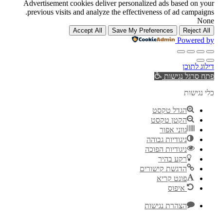
Advertisement cookies deliver personalized ads based on your
previous visits and analyze the effectiveness of ad campaigns.
None
Accept All
Save My Preferences
Reject All
Powered by
דילוג לתוכן
פתח סרגל נגישות
כלי נגישות
הגדל טקסט
הקטן טקסט
גווני אפור
ניגודיות גבוהה
ניגודיות הפוכה
רקע בהיר
הדגשת קישורים
פונט קריא
איפוס
הצהרת נגישות