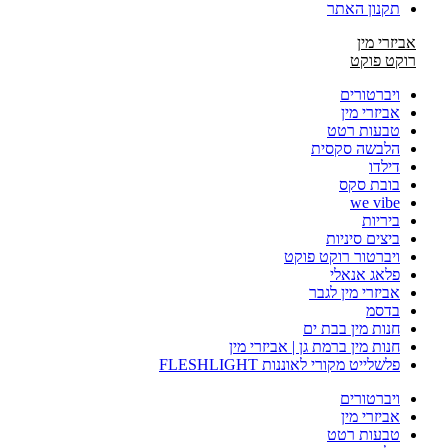
תקנון האתר
אביזרי מין
רוקט פוקט
ויברטורים
אביזרי מין
טבעות רטט
הלבשה סקסית
דילדו
בובת סקס
we vibe
ביריות
ביצים סיניות
ויברטור רוקט פוקט
פלאג אנאלי
אביזרי מין לגבר
בדסמ
חנות מין בבת ים
חנות מין ברמת גן | אביזרי מין
פלשלייט מקורי לאוננות FLESHLIGHT
ויברטורים
אביזרי מין
טבעות רטט