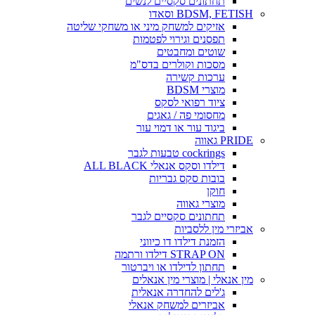
תחתונים סקסיים לנשים
BDSM, FETISH וסאדו
אזיקים למשחק מיני או משחקי שליטה
תפסנים וגירוי לפטמות
שוטים ומחבטים
מסכות וקולרים בדס"מ
ערכות קשירה
מוצרי BDSM
ציוד רפואי לסקס
מחסומי פה / גאגים
ביגוד עור או דמוי עור
PRIDE גאווה
cockrings טבעות לגבר
דילדו וסקס אנאלי ALL BLACK
בובות סקס גבריות
חוקן
מוצרי גאווה
תחתונים סקסיים לגבר
אביזרי מין ללסביות
הזמנת דילדו דו כיווני
STRAP ON דילדו ורתמה
תחתון לדילדו או ויברטור
מין אנאלי | מוצרי מין אנאלים
ג'לים להחדרה אנאלית
אביזרים למשחק אנאלי