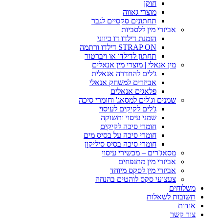
חוקן
מוצרי גאווה
תחתונים סקסיים לגבר
אביזרי מין ללסביות
הזמנת דילדו דו כיווני
STRAP ON דילדו ורתמה
תחתון לדילדו או ויברטור
מין אנאלי | מוצרי מין אנאלים
ג'לים להחדרה אנאלית
אביזרים למשחק אנאלי
פלאגים אנאלים
שמנים וג'לים למסאג' וחומרי סיכה
ג'לים לקיקים לעיסוי
שמני עיסוי ותשוקה
חומרי סיכה לקיקים
חומרי סיכה על בסיס מים
חומרי סיכה בסיס סיליקון
מסאג'רים – מכשירי עיסוי
אביזרי מין מתנפחים
אביזרי מין לסקס מיוחד
צעצועי סקס לוהטים בהנחה
משלוחים
תשובות לשאלות
אודות
צור קשר