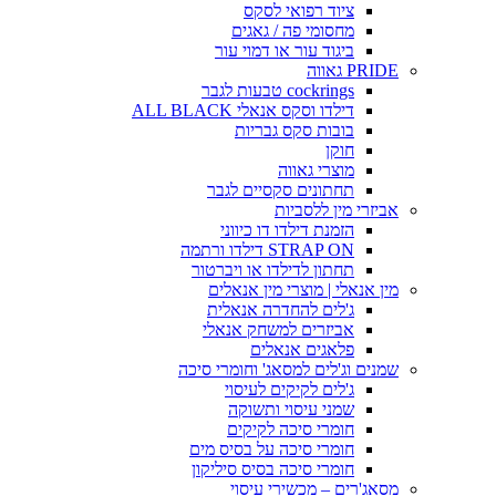
ציוד רפואי לסקס
מחסומי פה / גאגים
ביגוד עור או דמוי עור
PRIDE גאווה
cockrings טבעות לגבר
דילדו וסקס אנאלי ALL BLACK
בובות סקס גבריות
חוקן
מוצרי גאווה
תחתונים סקסיים לגבר
אביזרי מין ללסביות
הזמנת דילדו דו כיווני
STRAP ON דילדו ורתמה
תחתון לדילדו או ויברטור
מין אנאלי | מוצרי מין אנאלים
ג'לים להחדרה אנאלית
אביזרים למשחק אנאלי
פלאגים אנאלים
שמנים וג'לים למסאג' וחומרי סיכה
ג'לים לקיקים לעיסוי
שמני עיסוי ותשוקה
חומרי סיכה לקיקים
חומרי סיכה על בסיס מים
חומרי סיכה בסיס סיליקון
מסאג'רים – מכשירי עיסוי