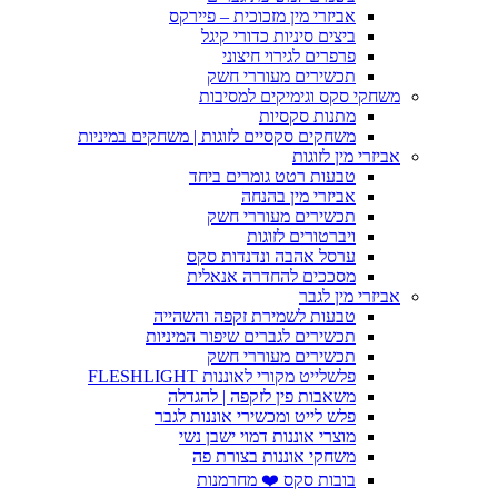
אביזרי מין מזכוכית – פיירקס
ביצים סיניות כדורי קיגל
פרפרים לגירוי חיצוני
תכשירים מעוררי חשק
משחקי סקס וגימיקים למסיבות
מתנות סקסיות
משחקים סקסיים לזוגות | משחקים במיניות
אביזרי מין לזוגות
טבעות רטט גומרים ביחד
אביזרי מין בהנחה
תכשירים מעוררי חשק
ויברטורים לזוגות
ערסל אהבה ונדנדות סקס
מסככים להחדרה אנאלית
אביזרי מין לגבר
טבעות לשמירת זקפה והשהייה
תכשירים לגברים שיפור המיניות
תכשירים מעוררי חשק
פלשלייט מקורי לאוננות FLESHLIGHT
משאבות פין לזקפה | להגדלה
פלש לייט ומכשירי אוננות לגבר
מוצרי אוננות דמוי ישבן נשי
משחקי אוננות בצורת פה
בובות סקס ❤️ מחרמנות