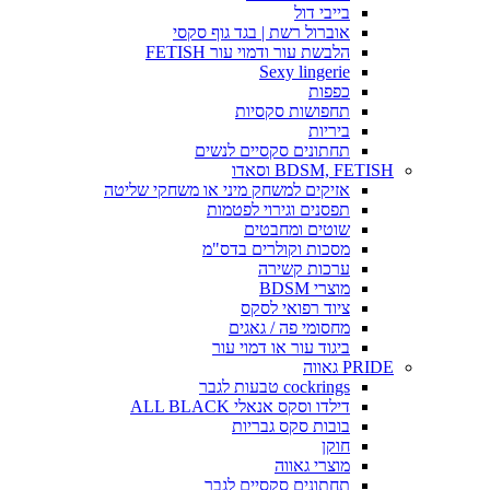
בייבי דול
אוברול רשת | בגד גוף סקסי
הלבשת עור ודמוי עור FETISH
Sexy lingerie
כפפות
תחפושות סקסיות
ביריות
תחתונים סקסיים לנשים
BDSM, FETISH וסאדו
אזיקים למשחק מיני או משחקי שליטה
תפסנים וגירוי לפטמות
שוטים ומחבטים
מסכות וקולרים בדס"מ
ערכות קשירה
מוצרי BDSM
ציוד רפואי לסקס
מחסומי פה / גאגים
ביגוד עור או דמוי עור
PRIDE גאווה
cockrings טבעות לגבר
דילדו וסקס אנאלי ALL BLACK
בובות סקס גבריות
חוקן
מוצרי גאווה
תחתונים סקסיים לגבר