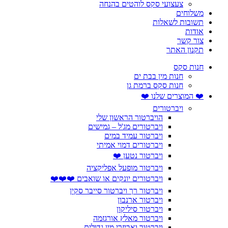
צעצועי סקס לוהטים בהנחה
משלוחים
תשובות לשאלות
אודות
צור קשר
תקנון האתר
חנות סקס
חנות מין בבת ים
חנות סקס ברמת גן
❤️ המוצרים שלנו ❤️
ויברטורים
הויברטור הראשון שלי
ויברטורים מג'ל – גמישים
ויברטור עמיד במים
ויברטורים דמוי אמיתי
ויברטור נטען ❤️
ויברטור מופעל אפליקציה
ויברטורים יונקים או שואבים ❤️❤️❤️
ויברטור רך ויברטור סייבר סקין
ויברטור ארנבון
ויברטור סיליקון
ויברטור מאלץ אורגזמה
ויברטור ואביזרי מין גדולים