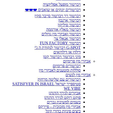
ויברטור מופעל אפליקציה
ויברטורים יונקים או שואבים ❤️❤️❤️
ויברטור רך ויברטור סייבר סקין
ויברטור ארנבון
ויברטור סיליקון
ויברטור מאלץ אורגזמה
ויברטור ואביזרי מין גדולים
ויברטור אנאלי צר
ויברטור FUN FACTORY
G-SPOT ויברטור לנקודת ה ג'י
דילדו או דילדואים
מיני ויברטור ויברטור קטן
אביזרי מין פרימיום
ויברטורים פרימיום
סוללות ומטענים לאביזרי מין
אביזרי מין לנשים
ויברטורים עם שליטה מרחוק
סטיספייר ישראל SATISFYER IN ISRAEL
WE VIBE
אביזרים לגירוי הדגדגן
פוקט רוקט לגירוי הדגדגן
בשמים למשיכת גברים
אביזרי מין מזכוכית – פיירקס
ביצים סיניות כדורי קיגל