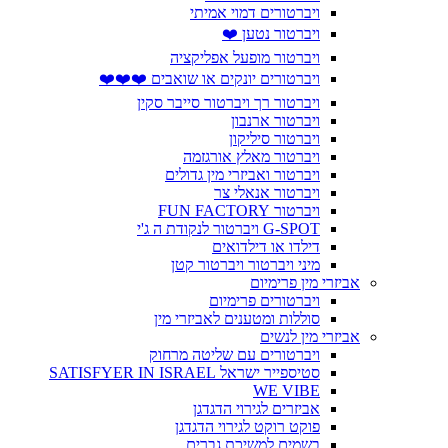
ויברטורים דמוי אמיתי
ויברטור נטען ❤️
ויברטור מופעל אפליקציה
ויברטורים יונקים או שואבים ❤️❤️❤️
ויברטור רך ויברטור סייבר סקין
ויברטור ארנבון
ויברטור סיליקון
ויברטור מאלץ אורגזמה
ויברטור ואביזרי מין גדולים
ויברטור אנאלי צר
ויברטור FUN FACTORY
G-SPOT ויברטור לנקודת ה ג'י
דילדו או דילדואים
מיני ויברטור ויברטור קטן
אביזרי מין פרימיום
ויברטורים פרימיום
סוללות ומטענים לאביזרי מין
אביזרי מין לנשים
ויברטורים עם שליטה מרחוק
סטיספייר ישראל SATISFYER IN ISRAEL
WE VIBE
אביזרים לגירוי הדגדגן
פוקט רוקט לגירוי הדגדגן
בשמים למשיכת גברים