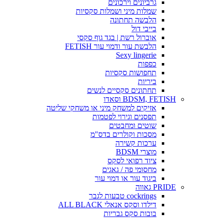
גרביונים וירכונים
שמלות מיני ושמלות סקסיות
הלבשה תחתונה
בייבי דול
אוברול רשת | בגד גוף סקסי
הלבשת עור ודמוי עור FETISH
Sexy lingerie
כפפות
תחפושות סקסיות
ביריות
תחתונים סקסיים לנשים
BDSM, FETISH וסאדו
אזיקים למשחק מיני או משחקי שליטה
תפסנים וגירוי לפטמות
שוטים ומחבטים
מסכות וקולרים בדס"מ
ערכות קשירה
מוצרי BDSM
ציוד רפואי לסקס
מחסומי פה / גאגים
ביגוד עור או דמוי עור
PRIDE גאווה
cockrings טבעות לגבר
דילדו וסקס אנאלי ALL BLACK
בובות סקס גבריות