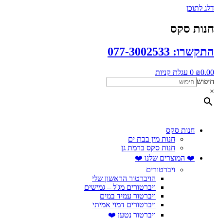
דלג לתוכן
חנות סקס
התקשרו: 077-3002533
0.00
₪
0
עגלת קניות
חיפוש
×
חנות סקס
חנות מין בבת ים
חנות סקס ברמת גן
❤️ המוצרים שלנו ❤️
ויברטורים
הויברטור הראשון שלי
ויברטורים מג'ל – גמישים
ויברטור עמיד במים
ויברטורים דמוי אמיתי
ויברטור נטען ❤️