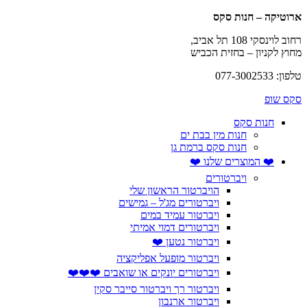
ארוטיקה – חנות סקס
רחוב לוינסקי 108 תל אביב,
מחוץ לקניון – בחזית הכביש
טלפון: 077-3002533
סקס שופ
חנות סקס
חנות מין בבת ים
חנות סקס ברמת גן
❤️ המוצרים שלנו ❤️
ויברטורים
הויברטור הראשון שלי
ויברטורים מג'ל – גמישים
ויברטור עמיד במים
ויברטורים דמוי אמיתי
ויברטור נטען ❤️
ויברטור מופעל אפליקציה
ויברטורים יונקים או שואבים ❤️❤️❤️
ויברטור רך ויברטור סייבר סקין
ויברטור ארנבון