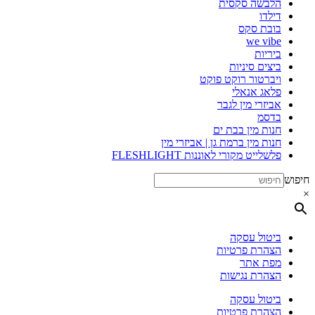
הלבשה סקסית
דילדו
בובת סקס
we vibe
ביריות
ביצים סיניות
ויברטור רוקט פוקט
פלאג אנאלי
אביזרי מין לגבר
בדסמ
חנות מין בבת ים
חנות מין ברמת גן | אביזרי מין
פלשלייט מקורי לאוננות FLESHLIGHT
חיפוש
×
ביטול עסקה
הצהרת פרטיות
מפת אתר
הצהרת נגישות
ביטול עסקה
הצהרת פרטיות