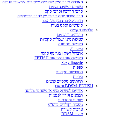
הארכת איבר המין שרוולים משאבות ומכשירי הגדלה
בשמים למשיכה מינית
סרטי הדרכה וסרטי סקס
גירוי הפרוסטטה אבזרי מין לגירוי פרוסטטה
תותב לאיבר המין של הגבר
קונדומים וסקס בטוח
הלבשה סקסית
גרביונים וירכונים
שמלות מיני ושמלות סקסיות
הלבשה תחתונה
בייבי דול
אוברול רשת | בגד גוף סקסי
הלבשת עור ודמוי עור FETISH
Sexy lingerie
כפפות
תחפושות סקסיות
ביריות
תחתונים סקסיים לנשים
BDSM, FETISH וסאדו
אזיקים למשחק מיני או משחקי שליטה
תפסנים וגירוי לפטמות
שוטים ומחבטים
מסכות וקולרים בדס"מ
ערכות קשירה
מוצרי BDSM