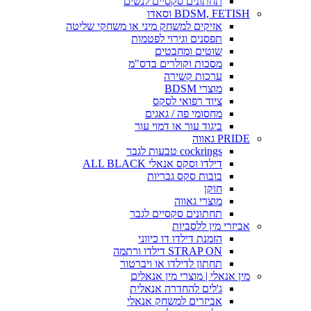
תחתונים סקסיים לנשים
BDSM, FETISH וסאדו
אזיקים למשחק מיני או משחקי שליטה
תפסנים וגירוי לפטמות
שוטים ומחבטים
מסכות וקולרים בדס"מ
ערכות קשירה
מוצרי BDSM
ציוד רפואי לסקס
מחסומי פה / גאגים
ביגוד עור או דמוי עור
PRIDE גאווה
cockrings טבעות לגבר
דילדו וסקס אנאלי ALL BLACK
בובות סקס גבריות
חוקן
מוצרי גאווה
תחתונים סקסיים לגבר
אביזרי מין ללסביות
הזמנת דילדו דו כיווני
STRAP ON דילדו ורתמה
תחתון לדילדו או ויברטור
מין אנאלי | מוצרי מין אנאלים
ג'לים להחדרה אנאלית
אביזרים למשחק אנאלי