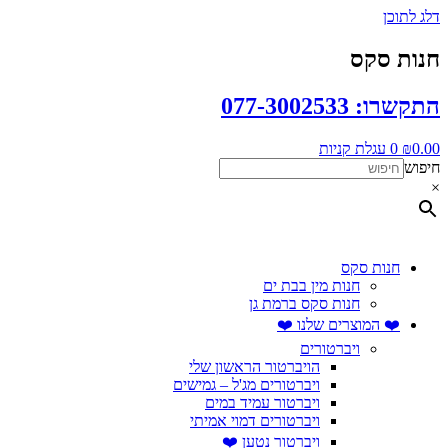
דלג לתוכן
חנות סקס
התקשרו: 077-3002533
0.00
₪
0
עגלת קניות
חיפוש
×
חנות סקס
חנות מין בבת ים
חנות סקס ברמת גן
❤️ המוצרים שלנו ❤️
ויברטורים
הויברטור הראשון שלי
ויברטורים מג'ל – גמישים
ויברטור עמיד במים
ויברטורים דמוי אמיתי
ויברטור נטען ❤️