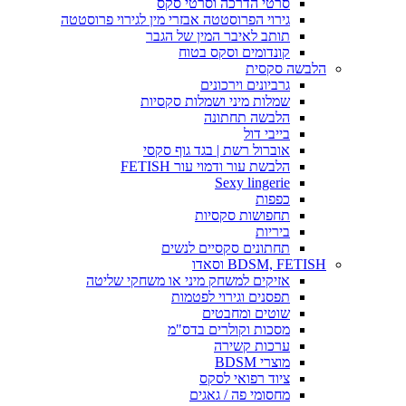
סרטי הדרכה וסרטי סקס
גירוי הפרוסטטה אבזרי מין לגירוי פרוסטטה
תותב לאיבר המין של הגבר
קונדומים וסקס בטוח
הלבשה סקסית
גרביונים וירכונים
שמלות מיני ושמלות סקסיות
הלבשה תחתונה
בייבי דול
אוברול רשת | בגד גוף סקסי
הלבשת עור ודמוי עור FETISH
Sexy lingerie
כפפות
תחפושות סקסיות
ביריות
תחתונים סקסיים לנשים
BDSM, FETISH וסאדו
אזיקים למשחק מיני או משחקי שליטה
תפסנים וגירוי לפטמות
שוטים ומחבטים
מסכות וקולרים בדס"מ
ערכות קשירה
מוצרי BDSM
ציוד רפואי לסקס
מחסומי פה / גאגים