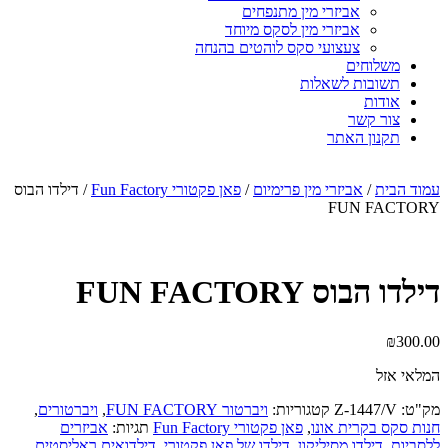
אביזרי מין מתנפחים
אביזרי מין לסקס מיוחד
צעצועי סקס לוהטים בהנחה
משלוחים
תשובות לשאלות
אודות
צור קשר
תקנון האתר
עמוד הבית
/
אביזרי מין פרימיום
/
פאן פקטורי Fun Factory
/ דילדו הבוס
FUN FACTORY
דילדו הבוס FUN FACTORY
₪
300.00
המלאי אזל
מק"ט:
Z-1447/V
קטגוריות:
ויברטור FUN FACTORY
,
ויברטורים
,
חנות סקס בקרית אונו
,
פאן פקטורי Fun Factory
תגיות:
אביזרים
ללסביות
,
דילדו מסיליקון
,
דילדו של פאן פקטורי
,
דילדואים ראליסטים
,