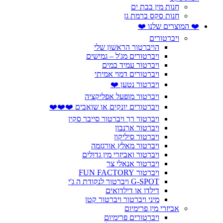
חנות מין בבת ים
חנות סקס ברמת גן
❤️ המוצרים שלנו ❤️
ויברטורים
הויברטור הראשון שלי
ויברטורים מג'ל – גמישים
ויברטור עמיד במים
ויברטורים דמוי אמיתי
ויברטור נטען ❤️
ויברטור מופעל אפליקציה
ויברטורים יונקים או שואבים ❤️❤️❤️
ויברטור רך ויברטור סייבר סקין
ויברטור ארנבון
ויברטור סיליקון
ויברטור מאלץ אורגזמה
ויברטור ואביזרי מין גדולים
ויברטור אנאלי צר
ויברטור FUN FACTORY
G-SPOT ויברטור לנקודת ה ג'י
דילדו או דילדואים
מיני ויברטור ויברטור קטן
אביזרי מין פרימיום
ויברטורים פרימיום