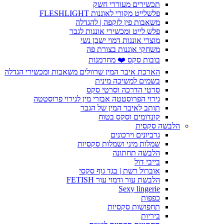
תכשירים מעוררי חשק
פלשלייט מקורי לאוננות FLESHLIGHT
משאבות פין לזקפה | להגדלה
פלש לייט ומכשירי אוננות לגבר
מוצרי אוננות דמוי ישבן נשי
משחקי אוננות בצורת פה
בובות סקס ❤️ מחרמנות
הארכת איבר המין שרוולים משאבות ומכשירי הגדלה
בשמים למשיכה מינית
סרטי הדרכה וסרטי סקס
גירוי הפרוסטטה אבזרי מין לגירוי פרוסטטה
תותב לאיבר המין של הגבר
קונדומים וסקס בטוח
הלבשה סקסית
גרביונים וירכונים
שמלות מיני ושמלות סקסיות
הלבשה תחתונה
בייבי דול
אוברול רשת | בגד גוף סקסי
הלבשת עור ודמוי עור FETISH
Sexy lingerie
כפפות
תחפושות סקסיות
ביריות