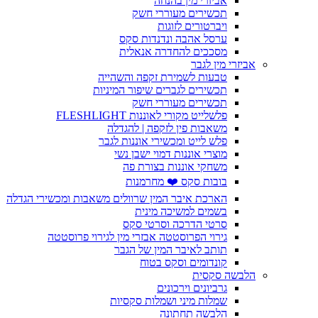
אביזרי מין בהנחה
תכשירים מעוררי חשק
ויברטורים לזוגות
ערסל אהבה ונדנדות סקס
מסככים להחדרה אנאלית
אביזרי מין לגבר
טבעות לשמירת זקפה והשהייה
תכשירים לגברים שיפור המיניות
תכשירים מעוררי חשק
פלשלייט מקורי לאוננות FLESHLIGHT
משאבות פין לזקפה | להגדלה
פלש לייט ומכשירי אוננות לגבר
מוצרי אוננות דמוי ישבן נשי
משחקי אוננות בצורת פה
בובות סקס ❤️ מחרמנות
הארכת איבר המין שרוולים משאבות ומכשירי הגדלה
בשמים למשיכה מינית
סרטי הדרכה וסרטי סקס
גירוי הפרוסטטה אבזרי מין לגירוי פרוסטטה
תותב לאיבר המין של הגבר
קונדומים וסקס בטוח
הלבשה סקסית
גרביונים וירכונים
שמלות מיני ושמלות סקסיות
הלבשה תחתונה