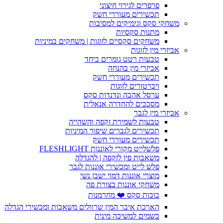
פרפרים לגירוי חיצוני
תכשירים מעוררי חשק
משחקי סקס וגימיקים למסיבות
מתנות סקסיות
משחקים סקסיים לזוגות | משחקים במיניות
אביזרי מין לזוגות
טבעות רטט גומרים ביחד
אביזרי מין בהנחה
תכשירים מעוררי חשק
ויברטורים לזוגות
ערסל אהבה ונדנדות סקס
מסככים להחדרה אנאלית
אביזרי מין לגבר
טבעות לשמירת זקפה והשהייה
תכשירים לגברים שיפור המיניות
תכשירים מעוררי חשק
פלשלייט מקורי לאוננות FLESHLIGHT
משאבות פין לזקפה | להגדלה
פלש לייט ומכשירי אוננות לגבר
מוצרי אוננות דמוי ישבן נשי
משחקי אוננות בצורת פה
בובות סקס ❤️ מחרמנות
הארכת איבר המין שרוולים משאבות ומכשירי הגדלה
בשמים למשיכה מינית