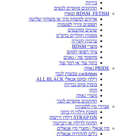
ביריות
תחתונים סקסיים לנשים
BDSM, FETISH וסאדו
אזיקים למשחק מיני או משחקי שליטה
תפסנים וגירוי לפטמות
שוטים ומחבטים
מסכות וקולרים בדס"מ
ערכות קשירה
מוצרי BDSM
ציוד רפואי לסקס
מחסומי פה / גאגים
ביגוד עור או דמוי עור
PRIDE גאווה
cockrings טבעות לגבר
דילדו וסקס אנאלי ALL BLACK
בובות סקס גבריות
חוקן
מוצרי גאווה
תחתונים סקסיים לגבר
אביזרי מין ללסביות
הזמנת דילדו דו כיווני
STRAP ON דילדו ורתמה
תחתון לדילדו או ויברטור
מין אנאלי | מוצרי מין אנאלים
ג'לים להחדרה אנאלית