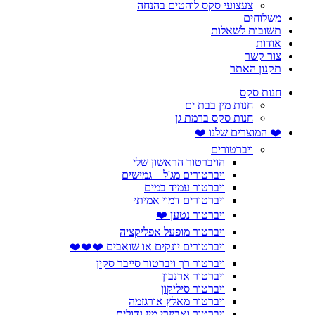
צעצועי סקס לוהטים בהנחה
משלוחים
תשובות לשאלות
אודות
צור קשר
תקנון האתר
חנות סקס
חנות מין בבת ים
חנות סקס ברמת גן
❤️ המוצרים שלנו ❤️
ויברטורים
הויברטור הראשון שלי
ויברטורים מג'ל – גמישים
ויברטור עמיד במים
ויברטורים דמוי אמיתי
ויברטור נטען ❤️
ויברטור מופעל אפליקציה
ויברטורים יונקים או שואבים ❤️❤️❤️
ויברטור רך ויברטור סייבר סקין
ויברטור ארנבון
ויברטור סיליקון
ויברטור מאלץ אורגזמה
ויברטור ואביזרי מין גדולים