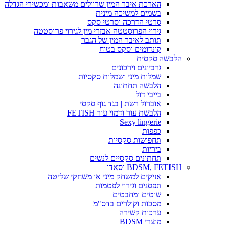
הארכת איבר המין שרוולים משאבות ומכשירי הגדלה
בשמים למשיכה מינית
סרטי הדרכה וסרטי סקס
גירוי הפרוסטטה אבזרי מין לגירוי פרוסטטה
תותב לאיבר המין של הגבר
קונדומים וסקס בטוח
הלבשה סקסית
גרביונים וירכונים
שמלות מיני ושמלות סקסיות
הלבשה תחתונה
בייבי דול
אוברול רשת | בגד גוף סקסי
הלבשת עור ודמוי עור FETISH
Sexy lingerie
כפפות
תחפושות סקסיות
ביריות
תחתונים סקסיים לנשים
BDSM, FETISH וסאדו
אזיקים למשחק מיני או משחקי שליטה
תפסנים וגירוי לפטמות
שוטים ומחבטים
מסכות וקולרים בדס"מ
ערכות קשירה
מוצרי BDSM