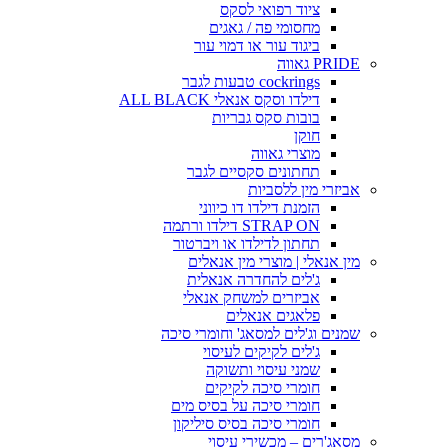
ציוד רפואי לסקס
מחסומי פה / גאגים
ביגוד עור או דמוי עור
PRIDE גאווה
cockrings טבעות לגבר
דילדו וסקס אנאלי ALL BLACK
בובות סקס גבריות
חוקן
מוצרי גאווה
תחתונים סקסיים לגבר
אביזרי מין ללסביות
הזמנת דילדו דו כיווני
STRAP ON דילדו ורתמה
תחתון לדילדו או ויברטור
מין אנאלי | מוצרי מין אנאלים
ג'לים להחדרה אנאלית
אביזרים למשחק אנאלי
פלאגים אנאלים
שמנים וג'לים למסאג' וחומרי סיכה
ג'לים לקיקים לעיסוי
שמני עיסוי ותשוקה
חומרי סיכה לקיקים
חומרי סיכה על בסיס מים
חומרי סיכה בסיס סיליקון
מסאג'רים – מכשירי עיסוי