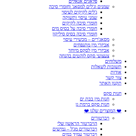
פלאגים אנאלים
שמנים וג'לים למסאג' וחומרי סיכה
ג'לים לקיקים לעיסוי
שמני עיסוי ותשוקה
חומרי סיכה לקיקים
חומרי סיכה על בסיס מים
חומרי סיכה בסיס סיליקון
מסאג'רים – מכשירי עיסוי
אביזרי מין מתנפחים
אביזרי מין לסקס מיוחד
צעצועי סקס לוהטים בהנחה
משלוחים
תשובות לשאלות
אודות
צור קשר
תקנון האתר
חנות סקס
חנות מין בבת ים
חנות סקס ברמת גן
❤️ המוצרים שלנו ❤️
ויברטורים
הויברטור הראשון שלי
ויברטורים מג'ל – גמישים
ויברטור עמיד במים