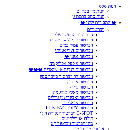
חנות סקס
חנות מין בבת ים
חנות סקס ברמת גן
❤️ המוצרים שלנו ❤️
ויברטורים
הויברטור הראשון שלי
ויברטורים מג'ל – גמישים
ויברטור עמיד במים
ויברטורים דמוי אמיתי
ויברטור נטען ❤️
ויברטור מופעל אפליקציה
ויברטורים יונקים או שואבים ❤️❤️❤️
ויברטור רך ויברטור סייבר סקין
ויברטור ארנבון
ויברטור סיליקון
ויברטור מאלץ אורגזמה
ויברטור ואביזרי מין גדולים
ויברטור אנאלי צר
ויברטור FUN FACTORY
G-SPOT ויברטור לנקודת ה ג'י
דילדו או דילדואים
מיני ויברטור ויברטור קטן
אביזרי מין פרימיום