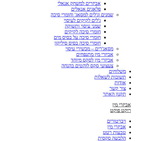
אביזרים למשחק אנאלי
פלאגים אנאלים
שמנים וג'לים למסאג' וחומרי סיכה
ג'לים לקיקים לעיסוי
שמני עיסוי ותשוקה
חומרי סיכה לקיקים
חומרי סיכה על בסיס מים
חומרי סיכה בסיס סיליקון
מסאג'רים – מכשירי עיסוי
אביזרי מין מתנפחים
אביזרי מין לסקס מיוחד
צעצועי סקס לוהטים בהנחה
משלוחים
תשובות לשאלות
אודות
צור קשר
תקנון האתר
אביזרי מין
רוקט פוקט
ויברטורים
אביזרי מין
טבעות רטט
הלבשה סקסית