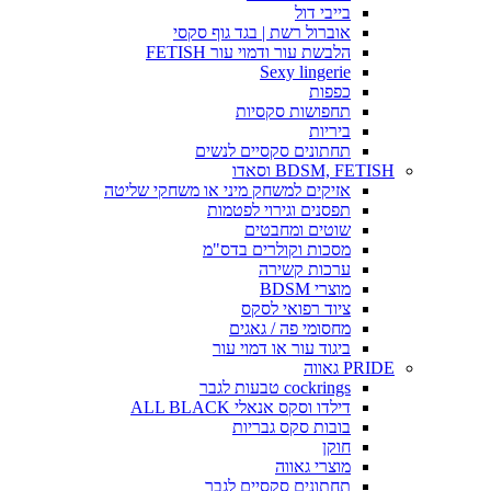
בייבי דול
אוברול רשת | בגד גוף סקסי
הלבשת עור ודמוי עור FETISH
Sexy lingerie
כפפות
תחפושות סקסיות
ביריות
תחתונים סקסיים לנשים
BDSM, FETISH וסאדו
אזיקים למשחק מיני או משחקי שליטה
תפסנים וגירוי לפטמות
שוטים ומחבטים
מסכות וקולרים בדס"מ
ערכות קשירה
מוצרי BDSM
ציוד רפואי לסקס
מחסומי פה / גאגים
ביגוד עור או דמוי עור
PRIDE גאווה
cockrings טבעות לגבר
דילדו וסקס אנאלי ALL BLACK
בובות סקס גבריות
חוקן
מוצרי גאווה
תחתונים סקסיים לגבר