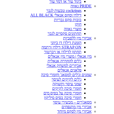
ביגוד עור או דמוי עור
PRIDE גאווה
cockrings טבעות לגבר
דילדו וסקס אנאלי ALL BLACK
בובות סקס גבריות
חוקן
מוצרי גאווה
תחתונים סקסיים לגבר
אביזרי מין ללסביות
הזמנת דילדו דו כיווני
STRAP ON דילדו ורתמה
תחתון לדילדו או ויברטור
מין אנאלי | מוצרי מין אנאלים
ג'לים להחדרה אנאלית
אביזרים למשחק אנאלי
פלאגים אנאלים
שמנים וג'לים למסאג' וחומרי סיכה
ג'לים לקיקים לעיסוי
שמני עיסוי ותשוקה
חומרי סיכה לקיקים
חומרי סיכה על בסיס מים
חומרי סיכה בסיס סיליקון
מסאג'רים – מכשירי עיסוי
אביזרי מין מתנפחים
אביזרי מין לסקס מיוחד