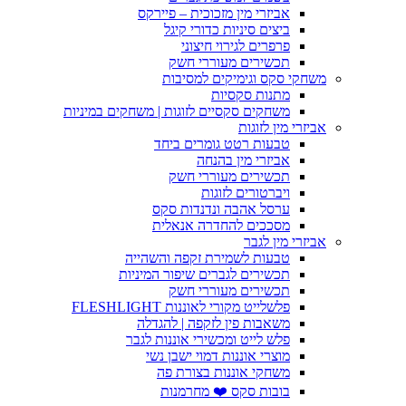
אביזרי מין מזכוכית – פיירקס
ביצים סיניות כדורי קיגל
פרפרים לגירוי חיצוני
תכשירים מעוררי חשק
משחקי סקס וגימיקים למסיבות
מתנות סקסיות
משחקים סקסיים לזוגות | משחקים במיניות
אביזרי מין לזוגות
טבעות רטט גומרים ביחד
אביזרי מין בהנחה
תכשירים מעוררי חשק
ויברטורים לזוגות
ערסל אהבה ונדנדות סקס
מסככים להחדרה אנאלית
אביזרי מין לגבר
טבעות לשמירת זקפה והשהייה
תכשירים לגברים שיפור המיניות
תכשירים מעוררי חשק
פלשלייט מקורי לאוננות FLESHLIGHT
משאבות פין לזקפה | להגדלה
פלש לייט ומכשירי אוננות לגבר
מוצרי אוננות דמוי ישבן נשי
משחקי אוננות בצורת פה
בובות סקס ❤️ מחרמנות