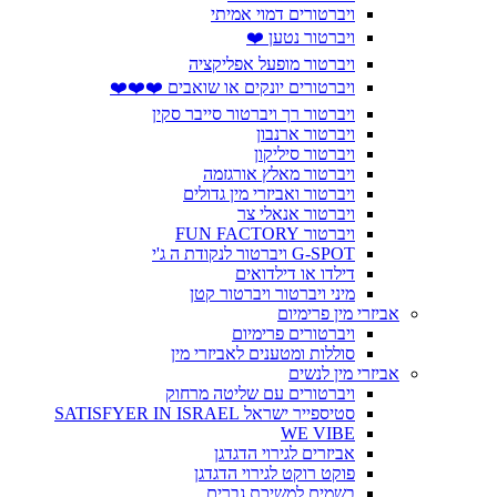
ויברטורים דמוי אמיתי
ויברטור נטען ❤️
ויברטור מופעל אפליקציה
ויברטורים יונקים או שואבים ❤️❤️❤️
ויברטור רך ויברטור סייבר סקין
ויברטור ארנבון
ויברטור סיליקון
ויברטור מאלץ אורגזמה
ויברטור ואביזרי מין גדולים
ויברטור אנאלי צר
ויברטור FUN FACTORY
G-SPOT ויברטור לנקודת ה ג'י
דילדו או דילדואים
מיני ויברטור ויברטור קטן
אביזרי מין פרימיום
ויברטורים פרימיום
סוללות ומטענים לאביזרי מין
אביזרי מין לנשים
ויברטורים עם שליטה מרחוק
סטיספייר ישראל SATISFYER IN ISRAEL
WE VIBE
אביזרים לגירוי הדגדגן
פוקט רוקט לגירוי הדגדגן
בשמים למשיכת גברים