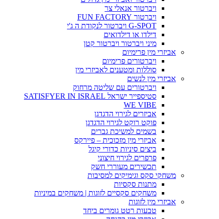
ויברטור אנאלי צר
ויברטור FUN FACTORY
G-SPOT ויברטור לנקודת ה ג'י
דילדו או דילדואים
מיני ויברטור ויברטור קטן
אביזרי מין פרימיום
ויברטורים פרימיום
סוללות ומטענים לאביזרי מין
אביזרי מין לנשים
ויברטורים עם שליטה מרחוק
סטיספייר ישראל SATISFYER IN ISRAEL
WE VIBE
אביזרים לגירוי הדגדגן
פוקט רוקט לגירוי הדגדגן
בשמים למשיכת גברים
אביזרי מין מזכוכית – פיירקס
ביצים סיניות כדורי קיגל
פרפרים לגירוי חיצוני
תכשירים מעוררי חשק
משחקי סקס וגימיקים למסיבות
מתנות סקסיות
משחקים סקסיים לזוגות | משחקים במיניות
אביזרי מין לזוגות
טבעות רטט גומרים ביחד