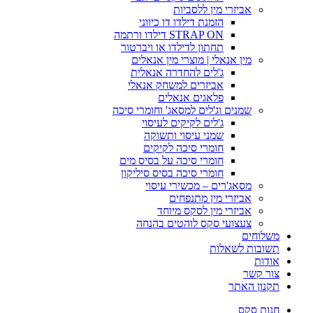
אביזרי מין ללסביות
הזמנת דילדו דו כיווני
STRAP ON דילדו ורתמה
תחתון לדילדו או ויברטור
מין אנאלי | מוצרי מין אנאלים
ג'לים להחדרה אנאלית
אביזרים למשחק אנאלי
פלאגים אנאלים
שמנים וג'לים למסאג' וחומרי סיכה
ג'לים לקיקים לעיסוי
שמני עיסוי ותשוקה
חומרי סיכה לקיקים
חומרי סיכה על בסיס מים
חומרי סיכה בסיס סיליקון
מסאג'רים – מכשירי עיסוי
אביזרי מין מתנפחים
אביזרי מין לסקס מיוחד
צעצועי סקס לוהטים בהנחה
משלוחים
תשובות לשאלות
אודות
צור קשר
תקנון האתר
חנות סקס