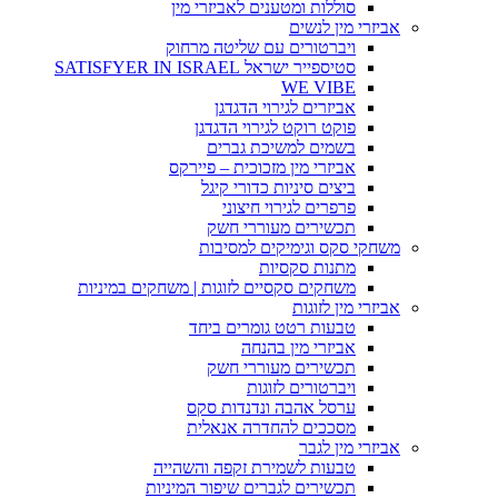
סוללות ומטענים לאביזרי מין
אביזרי מין לנשים
ויברטורים עם שליטה מרחוק
סטיספייר ישראל SATISFYER IN ISRAEL
WE VIBE
אביזרים לגירוי הדגדגן
פוקט רוקט לגירוי הדגדגן
בשמים למשיכת גברים
אביזרי מין מזכוכית – פיירקס
ביצים סיניות כדורי קיגל
פרפרים לגירוי חיצוני
תכשירים מעוררי חשק
משחקי סקס וגימיקים למסיבות
מתנות סקסיות
משחקים סקסיים לזוגות | משחקים במיניות
אביזרי מין לזוגות
טבעות רטט גומרים ביחד
אביזרי מין בהנחה
תכשירים מעוררי חשק
ויברטורים לזוגות
ערסל אהבה ונדנדות סקס
מסככים להחדרה אנאלית
אביזרי מין לגבר
טבעות לשמירת זקפה והשהייה
תכשירים לגברים שיפור המיניות