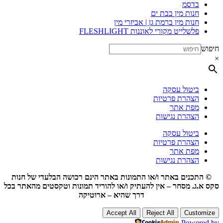
בדסמ
חנות מין בבת ים
חנות מין ברמת גן | אביזרי מין
פלשלייט מקורי לאוננות FLESHLIGHT
חיפוש
×
ביטול עסקה
הצהרת פרטיות
מפת אתר
הצהרת נגישות
ביטול עסקה
הצהרת פרטיות
מפת אתר
הצהרת נגישות
© התכנים באתר ו/או התמונות באתר הינם רכושה הבלעדי של חנות
סקס א.ג. מסחר – אין להעתיק ו/או להוריד תמונות וטקסטים מהאתר בכל
דרך שהיא – ארוטיקה
Accept All
Reject All
Customize
Powered by