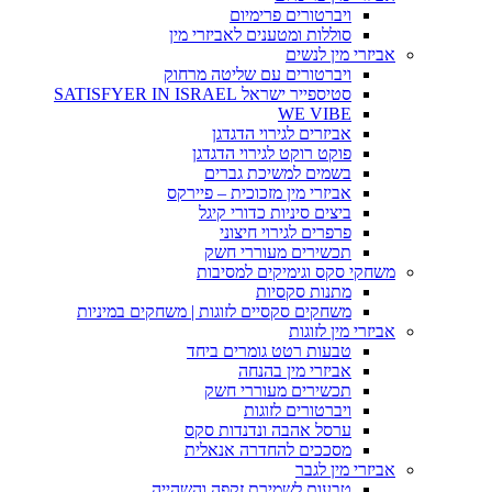
ויברטורים פרימיום
סוללות ומטענים לאביזרי מין
אביזרי מין לנשים
ויברטורים עם שליטה מרחוק
סטיספייר ישראל SATISFYER IN ISRAEL
WE VIBE
אביזרים לגירוי הדגדגן
פוקט רוקט לגירוי הדגדגן
בשמים למשיכת גברים
אביזרי מין מזכוכית – פיירקס
ביצים סיניות כדורי קיגל
פרפרים לגירוי חיצוני
תכשירים מעוררי חשק
משחקי סקס וגימיקים למסיבות
מתנות סקסיות
משחקים סקסיים לזוגות | משחקים במיניות
אביזרי מין לזוגות
טבעות רטט גומרים ביחד
אביזרי מין בהנחה
תכשירים מעוררי חשק
ויברטורים לזוגות
ערסל אהבה ונדנדות סקס
מסככים להחדרה אנאלית
אביזרי מין לגבר
טבעות לשמירת זקפה והשהייה