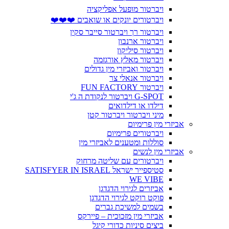
ויברטור מופעל אפליקציה
ויברטורים יונקים או שואבים ❤️❤️❤️
ויברטור רך ויברטור סייבר סקין
ויברטור ארנבון
ויברטור סיליקון
ויברטור מאלץ אורגזמה
ויברטור ואביזרי מין גדולים
ויברטור אנאלי צר
ויברטור FUN FACTORY
G-SPOT ויברטור לנקודת ה ג'י
דילדו או דילדואים
מיני ויברטור ויברטור קטן
אביזרי מין פרימיום
ויברטורים פרימיום
סוללות ומטענים לאביזרי מין
אביזרי מין לנשים
ויברטורים עם שליטה מרחוק
סטיספייר ישראל SATISFYER IN ISRAEL
WE VIBE
אביזרים לגירוי הדגדגן
פוקט רוקט לגירוי הדגדגן
בשמים למשיכת גברים
אביזרי מין מזכוכית – פיירקס
ביצים סיניות כדורי קיגל