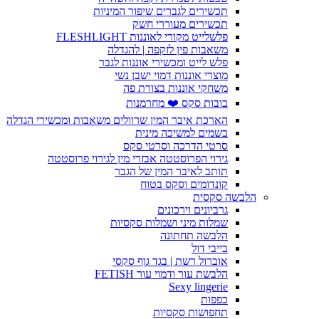
תכשירים לגברים שיפור המיניות
תכשירים מעוררי חשק
פלשלייט מקורי לאוננות FLESHLIGHT
משאבות פין לזקפה | להגדלה
פלש לייט ומכשירי אוננות לגבר
מוצרי אוננות דמוי ישבן נשי
משחקי אוננות בצורת פה
בובות סקס ❤️ מחרמנות
הארכת איבר המין שרוולים משאבות ומכשירי הגדלה
בשמים למשיכה מינית
סרטי הדרכה וסרטי סקס
גירוי הפרוסטטה אבזרי מין לגירוי פרוסטטה
תותב לאיבר המין של הגבר
קונדומים וסקס בטוח
הלבשה סקסית
גרביונים וירכונים
שמלות מיני ושמלות סקסיות
הלבשה תחתונה
בייבי דול
אוברול רשת | בגד גוף סקסי
הלבשת עור ודמוי עור FETISH
Sexy lingerie
כפפות
תחפושות סקסיות