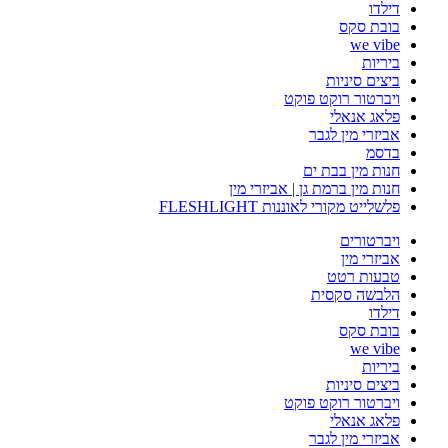
דילדו
בובת סקס
we vibe
ביריות
ביצים סיניות
ויברטור רוקט פוקט
פלאג אנאלי
אביזרי מין לגבר
בדסמ
חנות מין בבת ים
חנות מין ברמת גן | אביזרי מין
פלשלייט מקורי לאוננות FLESHLIGHT
ויברטורים
אביזרי מין
טבעות רטט
הלבשה סקסית
דילדו
בובת סקס
we vibe
ביריות
ביצים סיניות
ויברטור רוקט פוקט
פלאג אנאלי
אביזרי מין לגבר