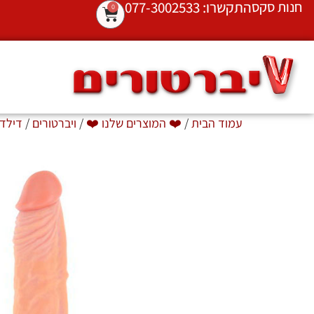
חנות סקס
התקשרו: 077-3002533
0
עמוד הבית
/
❤️ המוצרים שלנו ❤️
/
ויברטורים
/
דילדו