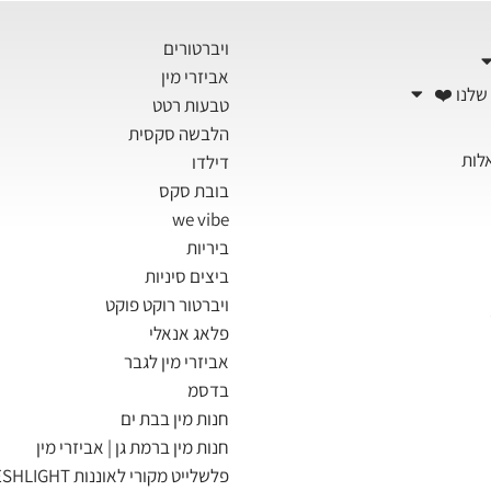
ויברטורים
אביזרי מין
שלנו ❤️
טבעות רטט
הלבשה סקסית
לות
דילדו
בובת סקס
we vibe
ביריות
ביצים סיניות
ויברטור רוקט פוקט
פלאג אנאלי
אביזרי מין לגבר
בדסמ
חנות מין בבת ים
חנות מין ברמת גן | אביזרי מין
פלשלייט מקורי לאוננות FLESHLIGHT