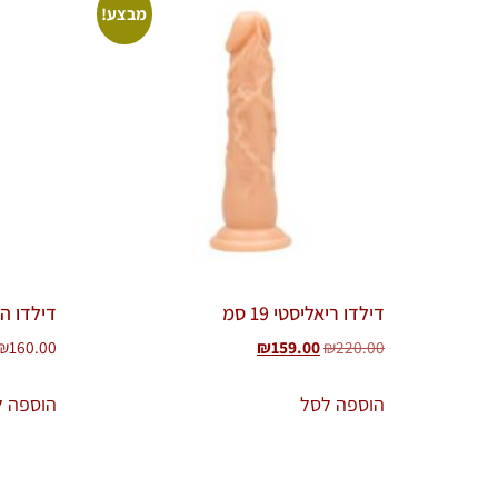
מבצע!
דילדו ריאליסטי 19 סמ
דילדו ה
₪
160.00
₪
159.00
₪
220.00
הוספה לסל
הוספה ל