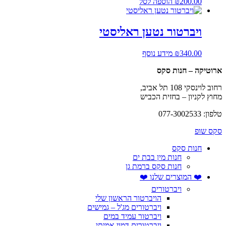
200.00
₪
הוספה לסל
ויברטור נטען ראליסטי
340.00
₪
מידע נוסף
ארוטיקה – חנות סקס
רחוב לוינסקי 108 תל אביב,
מחוץ לקניון – בחזית הכביש
טלפון: 077-3002533
סקס שופ
חנות סקס
חנות מין בבת ים
חנות סקס ברמת גן
❤️ המוצרים שלנו ❤️
ויברטורים
הויברטור הראשון שלי
ויברטורים מג'ל – גמישים
ויברטור עמיד במים
ויברטורים דמוי אמיתי