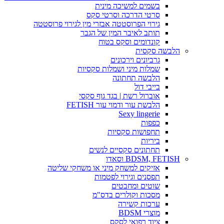
בשמים למשיכה מינית
סרטי הדרכה וסרטי סקס
גירוי הפרוסטטה אבזרי מין לגירוי פרוסטטה
תותב לאיבר המין של הגבר
קונדומים וסקס בטוח
הלבשה סקסית
גרביונים וירכונים
שמלות מיני ושמלות סקסיות
הלבשה תחתונה
בייבי דול
אוברול רשת | בגד גוף סקסי
הלבשת עור ודמוי עור FETISH
Sexy lingerie
כפפות
תחפושות סקסיות
ביריות
תחתונים סקסיים לנשים
BDSM, FETISH וסאדו
אזיקים למשחק מיני או משחקי שליטה
תפסנים וגירוי לפטמות
שוטים ומחבטים
מסכות וקולרים בדס"מ
ערכות קשירה
מוצרי BDSM
ציוד רפואי לסקס