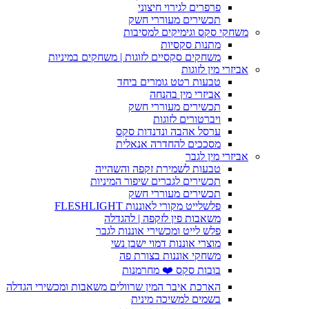
פרפרים לגירוי חיצוני
תכשירים מעוררי חשק
משחקי סקס וגימיקים למסיבות
מתנות סקסיות
משחקים סקסיים לזוגות | משחקים במיניות
אביזרי מין לזוגות
טבעות רטט גומרים ביחד
אביזרי מין בהנחה
תכשירים מעוררי חשק
ויברטורים לזוגות
ערסל אהבה ונדנדות סקס
מסככים להחדרה אנאלית
אביזרי מין לגבר
טבעות לשמירת זקפה והשהייה
תכשירים לגברים שיפור המיניות
תכשירים מעוררי חשק
פלשלייט מקורי לאוננות FLESHLIGHT
משאבות פין לזקפה | להגדלה
פלש לייט ומכשירי אוננות לגבר
מוצרי אוננות דמוי ישבן נשי
משחקי אוננות בצורת פה
בובות סקס ❤️ מחרמנות
הארכת איבר המין שרוולים משאבות ומכשירי הגדלה
בשמים למשיכה מינית