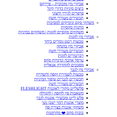
אביזרי מין מזכוכית – פיירקס
ביצים סיניות כדורי קיגל
פרפרים לגירוי חיצוני
תכשירים מעוררי חשק
משחקי סקס וגימיקים למסיבות
מתנות סקסיות
משחקים סקסיים לזוגות | משחקים במיניות
אביזרי מין לזוגות
טבעות רטט גומרים ביחד
אביזרי מין בהנחה
תכשירים מעוררי חשק
ויברטורים לזוגות
ערסל אהבה ונדנדות סקס
מסככים להחדרה אנאלית
אביזרי מין לגבר
טבעות לשמירת זקפה והשהייה
תכשירים לגברים שיפור המיניות
תכשירים מעוררי חשק
פלשלייט מקורי לאוננות FLESHLIGHT
משאבות פין לזקפה | להגדלה
פלש לייט ומכשירי אוננות לגבר
מוצרי אוננות דמוי ישבן נשי
משחקי אוננות בצורת פה
בובות סקס ❤️ מחרמנות