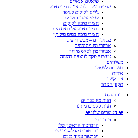
פלאגים אנאלים
שמנים וג'לים למסאג' וחומרי סיכה
ג'לים לקיקים לעיסוי
שמני עיסוי ותשוקה
חומרי סיכה לקיקים
חומרי סיכה על בסיס מים
חומרי סיכה בסיס סיליקון
מסאג'רים – מכשירי עיסוי
אביזרי מין מתנפחים
אביזרי מין לסקס מיוחד
צעצועי סקס לוהטים בהנחה
משלוחים
תשובות לשאלות
אודות
צור קשר
תקנון האתר
חנות סקס
חנות מין בבת ים
חנות סקס ברמת גן
❤️ המוצרים שלנו ❤️
ויברטורים
הויברטור הראשון שלי
ויברטורים מג'ל – גמישים
ויברטור עמיד במים