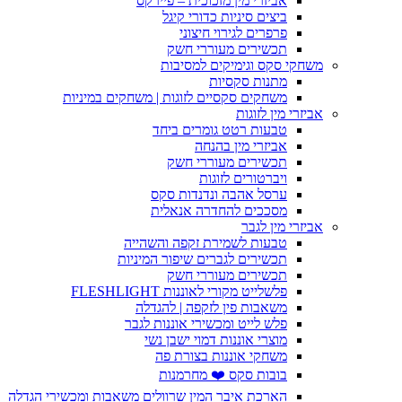
אביזרי מין מזכוכית – פיירקס
ביצים סיניות כדורי קיגל
פרפרים לגירוי חיצוני
תכשירים מעוררי חשק
משחקי סקס וגימיקים למסיבות
מתנות סקסיות
משחקים סקסיים לזוגות | משחקים במיניות
אביזרי מין לזוגות
טבעות רטט גומרים ביחד
אביזרי מין בהנחה
תכשירים מעוררי חשק
ויברטורים לזוגות
ערסל אהבה ונדנדות סקס
מסככים להחדרה אנאלית
אביזרי מין לגבר
טבעות לשמירת זקפה והשהייה
תכשירים לגברים שיפור המיניות
תכשירים מעוררי חשק
פלשלייט מקורי לאוננות FLESHLIGHT
משאבות פין לזקפה | להגדלה
פלש לייט ומכשירי אוננות לגבר
מוצרי אוננות דמוי ישבן נשי
משחקי אוננות בצורת פה
בובות סקס ❤️ מחרמנות
הארכת איבר המין שרוולים משאבות ומכשירי הגדלה