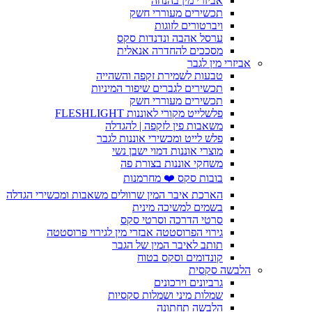
אביזרי מין בהנחה
תכשירים מעוררי חשק
ויברטורים לזוגות
ערסל אהבה ונדנדות סקס
מסככים להחדרה אנאלית
אביזרי מין לגבר
טבעות לשמירת זקפה והשהייה
תכשירים לגברים שיפור המיניות
תכשירים מעוררי חשק
פלשלייט מקורי לאוננות FLESHLIGHT
משאבות פין לזקפה | להגדלה
פלש לייט ומכשירי אוננות לגבר
מוצרי אוננות דמוי ישבן נשי
משחקי אוננות בצורת פה
בובות סקס ❤️ מחרמנות
הארכת איבר המין שרוולים משאבות ומכשירי הגדלה
בשמים למשיכה מינית
סרטי הדרכה וסרטי סקס
גירוי הפרוסטטה אבזרי מין לגירוי פרוסטטה
תותב לאיבר המין של הגבר
קונדומים וסקס בטוח
הלבשה סקסית
גרביונים וירכונים
שמלות מיני ושמלות סקסיות
הלבשה תחתונה