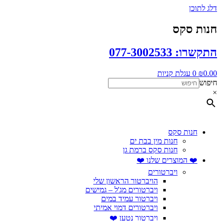
דלג לתוכן
חנות סקס
התקשרו: 077-3002533
0.00
₪
0
עגלת קניות
חיפוש
×
חנות סקס
חנות מין בבת ים
חנות סקס ברמת גן
❤️ המוצרים שלנו ❤️
ויברטורים
הויברטור הראשון שלי
ויברטורים מג'ל – גמישים
ויברטור עמיד במים
ויברטורים דמוי אמיתי
ויברטור נטען ❤️