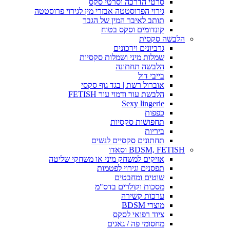
סרטי הדרכה וסרטי סקס
גירוי הפרוסטטה אבזרי מין לגירוי פרוסטטה
תותב לאיבר המין של הגבר
קונדומים וסקס בטוח
הלבשה סקסית
גרביונים וירכונים
שמלות מיני ושמלות סקסיות
הלבשה תחתונה
בייבי דול
אוברול רשת | בגד גוף סקסי
הלבשת עור ודמוי עור FETISH
Sexy lingerie
כפפות
תחפושות סקסיות
ביריות
תחתונים סקסיים לנשים
BDSM, FETISH וסאדו
אזיקים למשחק מיני או משחקי שליטה
תפסנים וגירוי לפטמות
שוטים ומחבטים
מסכות וקולרים בדס"מ
ערכות קשירה
מוצרי BDSM
ציוד רפואי לסקס
מחסומי פה / גאגים