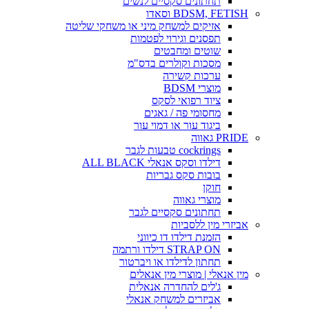
תחתונים סקסיים לנשים
BDSM, FETISH וסאדו
אזיקים למשחק מיני או משחקי שליטה
תפסנים וגירוי לפטמות
שוטים ומחבטים
מסכות וקולרים בדס"מ
ערכות קשירה
מוצרי BDSM
ציוד רפואי לסקס
מחסומי פה / גאגים
ביגוד עור או דמוי עור
PRIDE גאווה
cockrings טבעות לגבר
דילדו וסקס אנאלי ALL BLACK
בובות סקס גבריות
חוקן
מוצרי גאווה
תחתונים סקסיים לגבר
אביזרי מין ללסביות
הזמנת דילדו דו כיווני
STRAP ON דילדו ורתמה
תחתון לדילדו או ויברטור
מין אנאלי | מוצרי מין אנאלים
ג'לים להחדרה אנאלית
אביזרים למשחק אנאלי