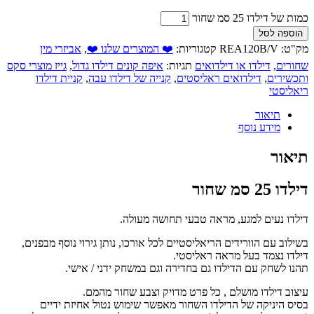
כמות של דילדו 25 סמ שחור
הוספה לסל
מק"ט:
REA120B/V
קטגוריות:
❤️ המוצרים שלנו ❤️
,
אביזרי מין
שחורים
,
דילדו או דילדואים
תגיות:
איפה קונים דילדו גדול
,
גייז מוצרי סקס
ותכשירים
,
דילדואים ראליסטים
,
קנייה של דילדו עבה
,
קניית דילדו
ריאליסטי
תיאור
מידע נוסף
תיאור
דילדו 25 סמ שחור
דילדו נעים למגע, מראה טבעי תחושה מעולה.
בשילוב עם הוורידים הריאליסטיים לכל אורכו, נותן גירוי נוסף מבפנים,
דילדו נצמד בעל מראה ראליסטי.
תהנו לשחק עם הדילדו גם בחדירה וגם במשחק ידני / אישי.
עיצוב דילדו מושלם , כל פרט מדויק וצבע שחור מהמם.
בסיס היניקה של הדילדו השחור מאפשר שימוש נטול אחיזת ידיים