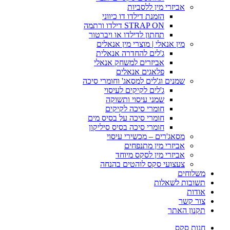
אביזרי מין ללסביות
הזמנת דילדו דו כיווני
STRAP ON דילדו ורתמה
תחתון לדילדו או ויברטור
מין אנאלי | מוצרי מין אנאלים
ג'לים להחדרה אנאלית
אביזרים למשחק אנאלי
פלאגים אנאלים
שמנים וג'לים למסאג' וחומרי סיכה
ג'לים לקיקים לעיסוי
שמני עיסוי ותשוקה
חומרי סיכה לקיקים
חומרי סיכה על בסיס מים
חומרי סיכה בסיס סיליקון
מסאג'רים – מכשירי עיסוי
אביזרי מין מתנפחים
אביזרי מין לסקס מיוחד
צעצועי סקס לוהטים בהנחה
משלוחים
תשובות לשאלות
אודות
צור קשר
תקנון האתר
חנות סקס