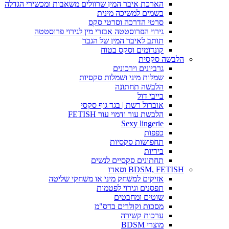
הארכת איבר המין שרוולים משאבות ומכשירי הגדלה
בשמים למשיכה מינית
סרטי הדרכה וסרטי סקס
גירוי הפרוסטטה אבזרי מין לגירוי פרוסטטה
תותב לאיבר המין של הגבר
קונדומים וסקס בטוח
הלבשה סקסית
גרביונים וירכונים
שמלות מיני ושמלות סקסיות
הלבשה תחתונה
בייבי דול
אוברול רשת | בגד גוף סקסי
הלבשת עור ודמוי עור FETISH
Sexy lingerie
כפפות
תחפושות סקסיות
ביריות
תחתונים סקסיים לנשים
BDSM, FETISH וסאדו
אזיקים למשחק מיני או משחקי שליטה
תפסנים וגירוי לפטמות
שוטים ומחבטים
מסכות וקולרים בדס"מ
ערכות קשירה
מוצרי BDSM