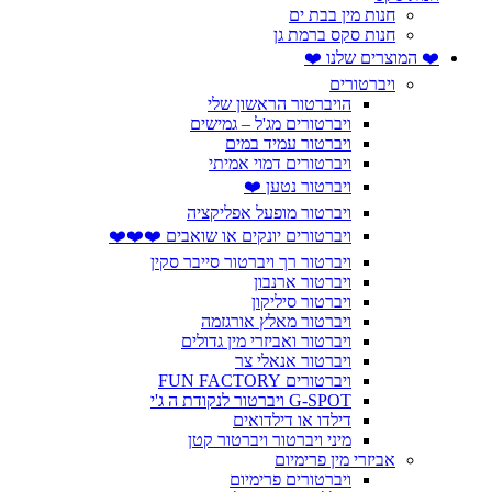
חנות מין בבת ים
חנות סקס ברמת גן
❤️ המוצרים שלנו ❤️
ויברטורים
הויברטור הראשון שלי
ויברטורים מג'ל – גמישים
ויברטור עמיד במים
ויברטורים דמוי אמיתי
ויברטור נטען ❤️
ויברטור מופעל אפליקציה
ויברטורים יונקים או שואבים ❤️❤️❤️
ויברטור רך ויברטור סייבר סקין
ויברטור ארנבון
ויברטור סיליקון
ויברטור מאלץ אורגזמה
ויברטור ואביזרי מין גדולים
ויברטור אנאלי צר
ויברטורים FUN FACTORY
G-SPOT ויברטור לנקודת ה ג'י
דילדו או דילדואים
מיני ויברטור ויברטור קטן
אביזרי מין פרימיום
ויברטורים פרימיום