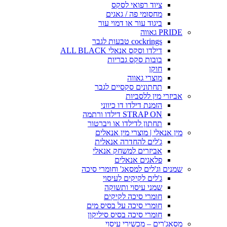
ציוד רפואי לסקס
מחסומי פה / גאגים
ביגוד עור או דמוי עור
PRIDE גאווה
cockrings טבעות לגבר
דילדו וסקס אנאלי ALL BLACK
בובות סקס גבריות
חוקן
מוצרי גאווה
תחתונים סקסיים לגבר
אביזרי מין ללסביות
הזמנת דילדו דו כיווני
STRAP ON דילדו ורתמה
תחתון לדילדו או ויברטור
מין אנאלי | מוצרי מין אנאלים
ג'לים להחדרה אנאלית
אביזרים למשחק אנאלי
פלאגים אנאלים
שמנים וג'לים למסאג' וחומרי סיכה
ג'לים לקיקים לעיסוי
שמני עיסוי ותשוקה
חומרי סיכה לקיקים
חומרי סיכה על בסיס מים
חומרי סיכה בסיס סיליקון
מסאג'רים – מכשירי עיסוי