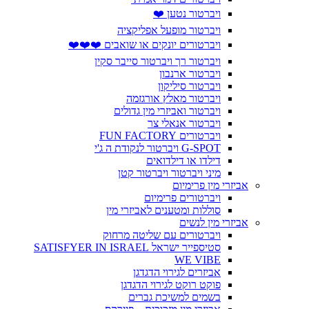
ויברטור נטען ❤️
ויברטור מופעל אפליקציה
ויברטורים יונקים או שואבים ❤️❤️❤️
ויברטור רך ויברטור סייבר סקין
ויברטור ארנבון
ויברטור סיליקון
ויברטור מאלץ אורגזמה
ויברטור ואביזרי מין גדולים
ויברטור אנאלי צר
ויברטורים FUN FACTORY
G-SPOT ויברטור לנקודת ה ג'י
דילדו או דילדואים
מיני ויברטור ויברטור קטן
אביזרי מין פרימיום
ויברטורים פרימיום
סוללות ומטענים לאביזרי מין
אביזרי מין לנשים
ויברטורים עם שליטה מרחוק
סטיספייר ישראל SATISFYER IN ISRAEL
WE VIBE
אביזרים לגירוי הדגדגן
פוקט רוקט לגירוי הדגדגן
בשמים למשיכת גברים