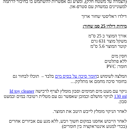
(הצמדה על משטח חלק), ומציע גם אפשרות להשתמש בו בחיבור לרתמה
למעוניינים במשחק עם סטרפ-און.
דילדו ראליסטי שחור ארוך
מידות דילדו 25 סמ שחור:
אורך המוצר כ 25 ס”מ
משקל מוצר 631 גרם
קוטר המוצר 5.6 ס”מ
חסין מים
ללא פתלטים
חומר: PVC
המלצה לשימוש ב
חומר סיכה על בסיס מים
בלבד – תוכלו לבחור גם
בחומר סיכה מחמם או מתלקק…
ניקוי עם מעט מים חמימים וסבון מומלץ לצרף לרכישה
Id toy cleaner
130 ml
לניקוי מושלם וכמובן שאפשר גם עם מטלית רטובה במים ובמעט
סבון.
לאחר הניקוי מומלץ לייבש היטב את המוצר.
לאחר הייבוש אחסנו במקום חשוך ויבש, ללא מגע עם אביזרים אחרים
(בכדי למנוע אינטראקציה בין חומרים)