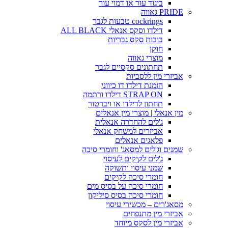
ביגוד עור או דמוי עור
PRIDE גאווה
cockrings טבעות לגבר
דילדו וסקס אנאלי ALL BLACK
בובות סקס גבריות
חוקן
מוצרי גאווה
תחתונים סקסיים לגבר
אביזרי מין ללסביות
הזמנת דילדו דו כיווני
STRAP ON דילדו ורתמה
תחתון לדילדו או ויברטור
מין אנאלי | מוצרי מין אנאלים
ג'לים להחדרה אנאלית
אביזרים למשחק אנאלי
פלאגים אנאלים
שמנים וג'לים למסאג' וחומרי סיכה
ג'לים לקיקים לעיסוי
שמני עיסוי ותשוקה
חומרי סיכה לקיקים
חומרי סיכה על בסיס מים
חומרי סיכה בסיס סיליקון
מסאג'רים – מכשירי עיסוי
אביזרי מין מתנפחים
אביזרי מין לסקס מיוחד