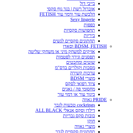
בייבי דול
אוברול רשת | בגד גוף סקסי
הלבשת עור ודמוי עור FETISH
Sexy lingerie
כפפות
תחפושות סקסיות
ביריות
תחתונים סקסיים לנשים
BDSM, FETISH וסאדו
אזיקים למשחק מיני או משחקי שליטה
תפסנים וגירוי לפטמות
שוטים ומחבטים
מסכות וקולרים בדס"מ
ערכות קשירה
מוצרי BDSM
ציוד רפואי לסקס
מחסומי פה / גאגים
ביגוד עור או דמוי עור
PRIDE גאווה
cockrings טבעות לגבר
דילדו וסקס אנאלי ALL BLACK
בובות סקס גבריות
חוקן
מוצרי גאווה
תחתונים סקסיים לגבר