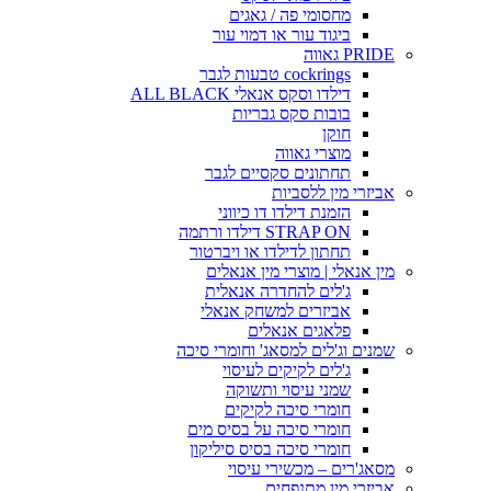
מחסומי פה / גאגים
ביגוד עור או דמוי עור
PRIDE גאווה
cockrings טבעות לגבר
דילדו וסקס אנאלי ALL BLACK
בובות סקס גבריות
חוקן
מוצרי גאווה
תחתונים סקסיים לגבר
אביזרי מין ללסביות
הזמנת דילדו דו כיווני
STRAP ON דילדו ורתמה
תחתון לדילדו או ויברטור
מין אנאלי | מוצרי מין אנאלים
ג'לים להחדרה אנאלית
אביזרים למשחק אנאלי
פלאגים אנאלים
שמנים וג'לים למסאג' וחומרי סיכה
ג'לים לקיקים לעיסוי
שמני עיסוי ותשוקה
חומרי סיכה לקיקים
חומרי סיכה על בסיס מים
חומרי סיכה בסיס סיליקון
מסאג'רים – מכשירי עיסוי
אביזרי מין מתנפחים