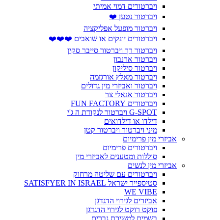
ויברטורים דמוי אמיתי
ויברטור נטען ❤️
ויברטור מופעל אפליקציה
ויברטורים יונקים או שואבים ❤️❤️❤️
ויברטור רך ויברטור סייבר סקין
ויברטור ארנבון
ויברטור סיליקון
ויברטור מאלץ אורגזמה
ויברטור ואביזרי מין גדולים
ויברטור אנאלי צר
ויברטורים FUN FACTORY
G-SPOT ויברטור לנקודת ה ג'י
דילדו או דילדואים
מיני ויברטור ויברטור קטן
אביזרי מין פרימיום
ויברטורים פרימיום
סוללות ומטענים לאביזרי מין
אביזרי מין לנשים
ויברטורים עם שליטה מרחוק
סטיספייר ישראל SATISFYER IN ISRAEL
WE VIBE
אביזרים לגירוי הדגדגן
פוקט רוקט לגירוי הדגדגן
בשמים למשיכת גברים