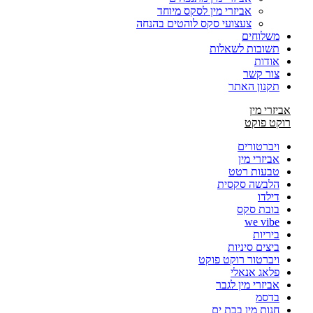
אביזרי מין לסקס מיוחד
צעצועי סקס לוהטים בהנחה
משלוחים
תשובות לשאלות
אודות
צור קשר
תקנון האתר
אביזרי מין
רוקט פוקט
ויברטורים
אביזרי מין
טבעות רטט
הלבשה סקסית
דילדו
בובת סקס
we vibe
ביריות
ביצים סיניות
ויברטור רוקט פוקט
פלאג אנאלי
אביזרי מין לגבר
בדסמ
חנות מין בבת ים