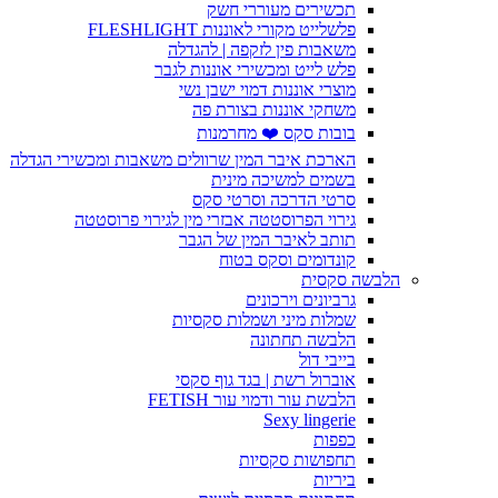
תכשירים מעוררי חשק
פלשלייט מקורי לאוננות FLESHLIGHT
משאבות פין לזקפה | להגדלה
פלש לייט ומכשירי אוננות לגבר
מוצרי אוננות דמוי ישבן נשי
משחקי אוננות בצורת פה
בובות סקס ❤️ מחרמנות
הארכת איבר המין שרוולים משאבות ומכשירי הגדלה
בשמים למשיכה מינית
סרטי הדרכה וסרטי סקס
גירוי הפרוסטטה אבזרי מין לגירוי פרוסטטה
תותב לאיבר המין של הגבר
קונדומים וסקס בטוח
הלבשה סקסית
גרביונים וירכונים
שמלות מיני ושמלות סקסיות
הלבשה תחתונה
בייבי דול
אוברול רשת | בגד גוף סקסי
הלבשת עור ודמוי עור FETISH
Sexy lingerie
כפפות
תחפושות סקסיות
ביריות