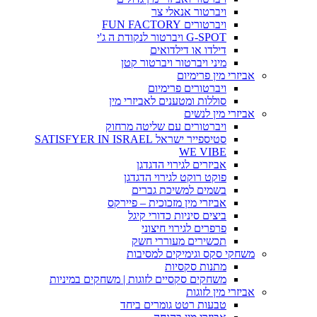
ויברטור אנאלי צר
ויברטורים FUN FACTORY
G-SPOT ויברטור לנקודת ה ג'י
דילדו או דילדואים
מיני ויברטור ויברטור קטן
אביזרי מין פרימיום
ויברטורים פרימיום
סוללות ומטענים לאביזרי מין
אביזרי מין לנשים
ויברטורים עם שליטה מרחוק
סטיספייר ישראל SATISFYER IN ISRAEL
WE VIBE
אביזרים לגירוי הדגדגן
פוקט רוקט לגירוי הדגדגן
בשמים למשיכת גברים
אביזרי מין מזכוכית – פיירקס
ביצים סיניות כדורי קיגל
פרפרים לגירוי חיצוני
תכשירים מעוררי חשק
משחקי סקס וגימיקים למסיבות
מתנות סקסיות
משחקים סקסיים לזוגות | משחקים במיניות
אביזרי מין לזוגות
טבעות רטט גומרים ביחד