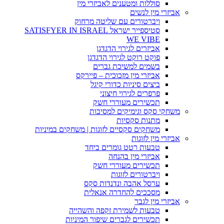
סוללות ומטענים לאביזרי מין
אביזרי מין לנשים
ויברטורים עם שליטה מרחוק
סטיספייר ישראל SATISFYER IN ISRAEL
WE VIBE
אביזרים לגירוי הדגדגן
פוקט רוקט לגירוי הדגדגן
בשמים למשיכת גברים
אביזרי מין מזכוכית – פיירקס
ביצים סיניות כדורי קיגל
פרפרים לגירוי חיצוני
תכשירים מעוררי חשק
משחקי סקס וגימיקים למסיבות
מתנות סקסיות
משחקים סקסיים לזוגות | משחקים במיניות
אביזרי מין לזוגות
טבעות רטט גומרים ביחד
אביזרי מין בהנחה
תכשירים מעוררי חשק
ויברטורים לזוגות
ערסל אהבה ונדנדות סקס
מסככים להחדרה אנאלית
אביזרי מין לגבר
טבעות לשמירת זקפה והשהייה
תכשירים לגברים שיפור המיניות