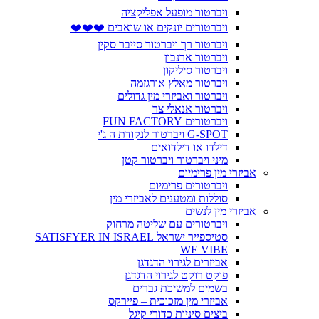
ויברטור מופעל אפליקציה
ויברטורים יונקים או שואבים ❤️❤️❤️
ויברטור רך ויברטור סייבר סקין
ויברטור ארנבון
ויברטור סיליקון
ויברטור מאלץ אורגזמה
ויברטור ואביזרי מין גדולים
ויברטור אנאלי צר
ויברטורים FUN FACTORY
G-SPOT ויברטור לנקודת ה ג'י
דילדו או דילדואים
מיני ויברטור ויברטור קטן
אביזרי מין פרימיום
ויברטורים פרימיום
סוללות ומטענים לאביזרי מין
אביזרי מין לנשים
ויברטורים עם שליטה מרחוק
סטיספייר ישראל SATISFYER IN ISRAEL
WE VIBE
אביזרים לגירוי הדגדגן
פוקט רוקט לגירוי הדגדגן
בשמים למשיכת גברים
אביזרי מין מזכוכית – פיירקס
ביצים סיניות כדורי קיגל