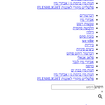
חנות מין ברמת גן | אביזרי מין
פלשלייט מקורי לאוננות FLESHLIGHT
ויברטורים
אביזרי מין
טבעות רטט
הלבשה סקסית
דילדו
בובת סקס
we vibe
ביריות
ביצים סיניות
ויברטור רוקט פוקט
פלאג אנאלי
אביזרי מין לגבר
בדסמ
חנות מין בבת ים
חנות מין ברמת גן | אביזרי מין
פלשלייט מקורי לאוננות FLESHLIGHT
חיפוש
×