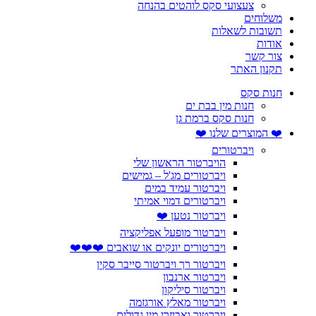
צעצועי סקס לוהטים בהנחה
משלוחים
תשובות לשאלות
אודות
צור קשר
תקנון האתר
חנות סקס
חנות מין בבת ים
חנות סקס ברמת גן
❤️ המוצרים שלנו ❤️
ויברטורים
הויברטור הראשון שלי
ויברטורים מג'ל – גמישים
ויברטור עמיד במים
ויברטורים דמוי אמיתי
ויברטור נטען ❤️
ויברטור מופעל אפליקציה
ויברטורים יונקים או שואבים ❤️❤️❤️
ויברטור רך ויברטור סייבר סקין
ויברטור ארנבון
ויברטור סיליקון
ויברטור מאלץ אורגזמה
ויברטור ואביזרי מין גדולים