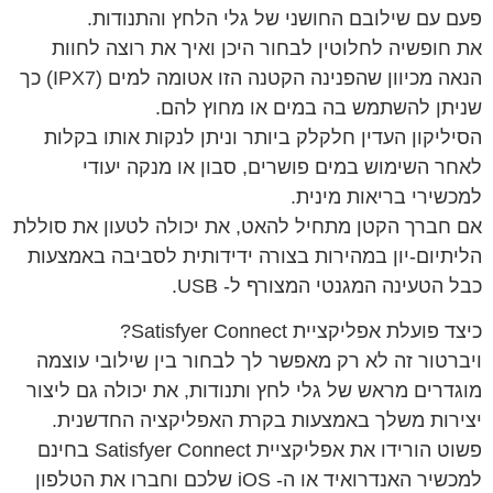
פעם עם שילובם החושני של גלי הלחץ והתנודות.
את חופשיה לחלוטין לבחור היכן ואיך את רוצה לחוות
הנאה מכיוון שהפנינה הקטנה הזו אטומה למים (IPX7) כך
שניתן להשתמש בה במים או מחוץ להם.
הסיליקון העדין חלקלק ביותר וניתן לנקות אותו בקלות
לאחר השימוש במים פושרים, סבון או מנקה יעודי
למכשירי בריאות מינית.
אם חברך הקטן מתחיל להאט, את יכולה לטעון את סוללת
הליתיום-יון במהירות בצורה ידידותית לסביבה באמצעות
כבל הטעינה המגנטי המצורף ל- USB.
כיצד פועלת אפליקציית Satisfyer Connect?
ויברטור זה לא רק מאפשר לך לבחור בין שילובי עוצמה
מוגדרים מראש של גלי לחץ ותנודות, את יכולה גם ליצור
יצירות משלך באמצעות בקרת האפליקציה החדשנית.
פשוט הורידו את אפליקציית Satisfyer Connect בחינם
למכשיר האנדרואיד או ה- iOS שלכם וחברו את הטלפון