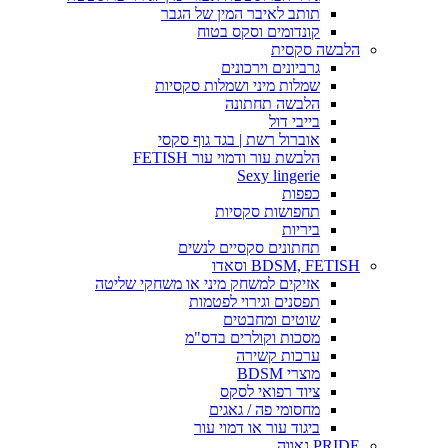
תותב לאיבר המין של הגבר
קונדומים וסקס בטוח
הלבשה סקסית
גרביונים וירכונים
שמלות מיני ושמלות סקסיות
הלבשה תחתונה
בייבי דול
אוברול רשת | בגד גוף סקסי
הלבשת עור ודמוי עור FETISH
Sexy lingerie
כפפות
תחפושות סקסיות
ביריות
תחתונים סקסיים לנשים
BDSM, FETISH וסאדו
אזיקים למשחק מיני או משחקי שליטה
תפסנים וגירוי לפטמות
שוטים ומחבטים
מסכות וקולרים בדס"מ
ערכות קשירה
מוצרי BDSM
ציוד רפואי לסקס
מחסומי פה / גאגים
ביגוד עור או דמוי עור
PRIDE גאווה