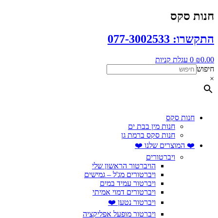
דלג
חנות סקס
לתוכן
התקשרו: 077-3002533
0.00
₪
0
עגלת קניות
חיפוש
×
חנות סקס
חנות מין בבת ים
חנות סקס ברמת גן
❤️ המוצרים שלנו ❤️
ויברטורים
הויברטור הראשון שלי
ויברטורים מג'ל – גמישים
ויברטור עמיד במים
ויברטורים דמוי אמיתי
ויברטור נטען ❤️
ויברטור מופעל אפליקציה