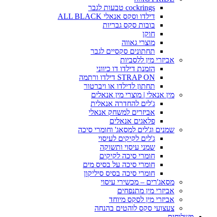
cockrings טבעות לגבר
דילדו וסקס אנאלי ALL BLACK
בובות סקס גבריות
חוקן
מוצרי גאווה
תחתונים סקסיים לגבר
אביזרי מין ללסביות
הזמנת דילדו דו כיווני
STRAP ON דילדו ורתמה
תחתון לדילדו או ויברטור
מין אנאלי | מוצרי מין אנאלים
ג'לים להחדרה אנאלית
אביזרים למשחק אנאלי
פלאגים אנאלים
שמנים וג'לים למסאג' וחומרי סיכה
ג'לים לקיקים לעיסוי
שמני עיסוי ותשוקה
חומרי סיכה לקיקים
חומרי סיכה על בסיס מים
חומרי סיכה בסיס סיליקון
מסאג'רים – מכשירי עיסוי
אביזרי מין מתנפחים
אביזרי מין לסקס מיוחד
צעצועי סקס לוהטים בהנחה
משלוחים