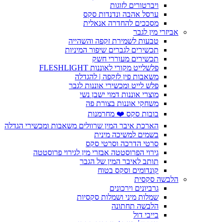
ויברטורים לזוגות
ערסל אהבה ונדנדות סקס
מסככים להחדרה אנאלית
אביזרי מין לגבר
טבעות לשמירת זקפה והשהייה
תכשירים לגברים שיפור המיניות
תכשירים מעוררי חשק
פלשלייט מקורי לאוננות FLESHLIGHT
משאבות פין לזקפה | להגדלה
פלש לייט ומכשירי אוננות לגבר
מוצרי אוננות דמוי ישבן נשי
משחקי אוננות בצורת פה
בובות סקס ❤️ מחרמנות
הארכת איבר המין שרוולים משאבות ומכשירי הגדלה
בשמים למשיכה מינית
סרטי הדרכה וסרטי סקס
גירוי הפרוסטטה אבזרי מין לגירוי פרוסטטה
תותב לאיבר המין של הגבר
קונדומים וסקס בטוח
הלבשה סקסית
גרביונים וירכונים
שמלות מיני ושמלות סקסיות
הלבשה תחתונה
בייבי דול