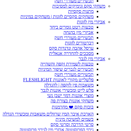
תכשירים מעוררי חשק
משחקי סקס וגימיקים למסיבות
מתנות סקסיות
משחקים סקסיים לזוגות | משחקים במיניות
אביזרי מין לזוגות
טבעות רטט גומרים ביחד
אביזרי מין בהנחה
תכשירים מעוררי חשק
ויברטורים לזוגות
ערסל אהבה ונדנדות סקס
מסככים להחדרה אנאלית
אביזרי מין לגבר
טבעות לשמירת זקפה והשהייה
תכשירים לגברים שיפור המיניות
תכשירים מעוררי חשק
פלשלייט מקורי לאוננות FLESHLIGHT
משאבות פין לזקפה | להגדלה
פלש לייט ומכשירי אוננות לגבר
מוצרי אוננות דמוי ישבן נשי
משחקי אוננות בצורת פה
בובות סקס ❤️ מחרמנות
הארכת איבר המין שרוולים משאבות ומכשירי הגדלה
בשמים למשיכה מינית
סרטי הדרכה וסרטי סקס
גירוי הפרוסטטה אבזרי מין לגירוי פרוסטטה