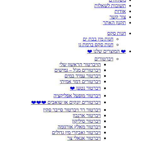
תשובות לשאלות
אודות
צור קשר
תקנון האתר
חנות סקס
חנות מין בבת ים
חנות סקס ברמת גן
❤️ המוצרים שלנו ❤️
ויברטורים
הויברטור הראשון שלי
ויברטורים מג'ל – גמישים
ויברטור עמיד במים
ויברטורים דמוי אמיתי
ויברטור נטען ❤️
ויברטור מופעל אפליקציה
ויברטורים יונקים או שואבים ❤️❤️❤️
ויברטור רך ויברטור סייבר סקין
ויברטור ארנבון
ויברטור סיליקון
ויברטור מאלץ אורגזמה
ויברטור ואביזרי מין גדולים
ויברטור אנאלי צר