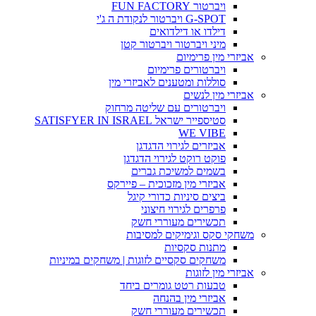
ויברטור FUN FACTORY
G-SPOT ויברטור לנקודת ה ג'י
דילדו או דילדואים
מיני ויברטור ויברטור קטן
אביזרי מין פרימיום
ויברטורים פרימיום
סוללות ומטענים לאביזרי מין
אביזרי מין לנשים
ויברטורים עם שליטה מרחוק
סטיספייר ישראל SATISFYER IN ISRAEL
WE VIBE
אביזרים לגירוי הדגדגן
פוקט רוקט לגירוי הדגדגן
בשמים למשיכת גברים
אביזרי מין מזכוכית – פיירקס
ביצים סיניות כדורי קיגל
פרפרים לגירוי חיצוני
תכשירים מעוררי חשק
משחקי סקס וגימיקים למסיבות
מתנות סקסיות
משחקים סקסיים לזוגות | משחקים במיניות
אביזרי מין לזוגות
טבעות רטט גומרים ביחד
אביזרי מין בהנחה
תכשירים מעוררי חשק