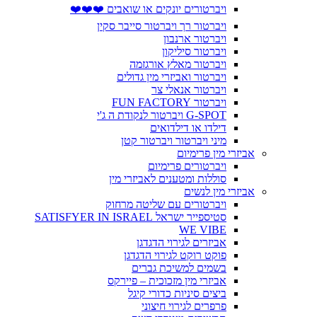
ויברטורים יונקים או שואבים ❤️❤️❤️
ויברטור רך ויברטור סייבר סקין
ויברטור ארנבון
ויברטור סיליקון
ויברטור מאלץ אורגזמה
ויברטור ואביזרי מין גדולים
ויברטור אנאלי צר
ויברטור FUN FACTORY
G-SPOT ויברטור לנקודת ה ג'י
דילדו או דילדואים
מיני ויברטור ויברטור קטן
אביזרי מין פרימיום
ויברטורים פרימיום
סוללות ומטענים לאביזרי מין
אביזרי מין לנשים
ויברטורים עם שליטה מרחוק
סטיספייר ישראל SATISFYER IN ISRAEL
WE VIBE
אביזרים לגירוי הדגדגן
פוקט רוקט לגירוי הדגדגן
בשמים למשיכת גברים
אביזרי מין מזכוכית – פיירקס
ביצים סיניות כדורי קיגל
פרפרים לגירוי חיצוני