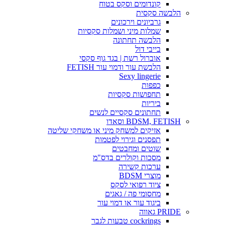
קונדומים וסקס בטוח
הלבשה סקסית
גרביונים וירכונים
שמלות מיני ושמלות סקסיות
הלבשה תחתונה
בייבי דול
אוברול רשת | בגד גוף סקסי
הלבשת עור ודמוי עור FETISH
Sexy lingerie
כפפות
תחפושות סקסיות
ביריות
תחתונים סקסיים לנשים
BDSM, FETISH וסאדו
אזיקים למשחק מיני או משחקי שליטה
תפסנים וגירוי לפטמות
שוטים ומחבטים
מסכות וקולרים בדס"מ
ערכות קשירה
מוצרי BDSM
ציוד רפואי לסקס
מחסומי פה / גאגים
ביגוד עור או דמוי עור
PRIDE גאווה
cockrings טבעות לגבר