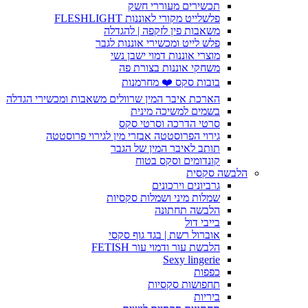
תכשירים מעוררי חשק
פלשלייט מקורי לאוננות FLESHLIGHT
משאבות פין לזקפה | להגדלה
פלש לייט ומכשירי אוננות לגבר
מוצרי אוננות דמוי ישבן נשי
משחקי אוננות בצורת פה
בובות סקס ❤️ מחרמנות
הארכת איבר המין שרוולים משאבות ומכשירי הגדלה
בשמים למשיכה מינית
סרטי הדרכה וסרטי סקס
גירוי הפרוסטטה אבזרי מין לגירוי פרוסטטה
תותב לאיבר המין של הגבר
קונדומים וסקס בטוח
הלבשה סקסית
גרביונים וירכונים
שמלות מיני ושמלות סקסיות
הלבשה תחתונה
בייבי דול
אוברול רשת | בגד גוף סקסי
הלבשת עור ודמוי עור FETISH
Sexy lingerie
כפפות
תחפושות סקסיות
ביריות