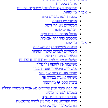
מתנות סקסיות
משחקים סקסיים לזוגות | משחקים במיניות
אביזרי מין לזוגות
טבעות רטט גומרים ביחד
אביזרי מין בהנחה
תכשירים מעוררי חשק
ויברטורים לזוגות
ערסל אהבה ונדנדות סקס
מסככים להחדרה אנאלית
אביזרי מין לגבר
טבעות לשמירת זקפה והשהייה
תכשירים לגברים שיפור המיניות
תכשירים מעוררי חשק
פלשלייט מקורי לאוננות FLESHLIGHT
משאבות פין לזקפה | להגדלה
פלש לייט ומכשירי אוננות לגבר
מוצרי אוננות דמוי ישבן נשי
משחקי אוננות בצורת פה
בובות סקס ❤️ מחרמנות
הארכת איבר המין שרוולים משאבות ומכשירי הגדלה
בשמים למשיכה מינית
סרטי הדרכה וסרטי סקס
גירוי הפרוסטטה אבזרי מין לגירוי פרוסטטה
תותב לאיבר המין של הגבר