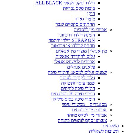
דילדו וסקס אנאלי ALL BLACK
בובות סקס גבריות
חוקן
מוצרי גאווה
תחתונים סקסיים לגבר
אביזרי מין ללסביות
הזמנת דילדו דו כיווני
STRAP ON דילדו ורתמה
תחתון לדילדו או ויברטור
מין אנאלי | מוצרי מין אנאלים
ג'לים להחדרה אנאלית
אביזרים למשחק אנאלי
פלאגים אנאלים
שמנים וג'לים למסאג' וחומרי סיכה
ג'לים לקיקים לעיסוי
שמני עיסוי ותשוקה
חומרי סיכה לקיקים
חומרי סיכה על בסיס מים
חומרי סיכה בסיס סיליקון
מסאג'רים – מכשירי עיסוי
אביזרי מין מתנפחים
אביזרי מין לסקס מיוחד
צעצועי סקס לוהטים בהנחה
משלוחים
תשובות לשאלות