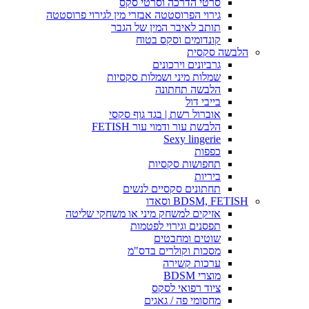
סרטי הדרכה וסרטי סקס
גירוי הפרוסטטה אבזרי מין לגירוי פרוסטטה
תותב לאיבר המין של הגבר
קונדומים וסקס בטוח
הלבשה סקסית
גרביונים וירכונים
שמלות מיני ושמלות סקסיות
הלבשה תחתונה
בייבי דול
אוברול רשת | בגד גוף סקסי
הלבשת עור ודמוי עור FETISH
Sexy lingerie
כפפות
תחפושות סקסיות
ביריות
תחתונים סקסיים לנשים
BDSM, FETISH וסאדו
אזיקים למשחק מיני או משחקי שליטה
תפסנים וגירוי לפטמות
שוטים ומחבטים
מסכות וקולרים בדס"מ
ערכות קשירה
מוצרי BDSM
ציוד רפואי לסקס
מחסומי פה / גאגים