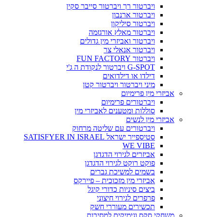
ויברטור רך ויברטור סייבר סקין
ויברטור ארנבון
ויברטור סיליקון
ויברטור מאלץ אורגזמה
ויברטור ואביזרי מין גדולים
ויברטור אנאלי צר
ויברטור FUN FACTORY
G-SPOT ויברטור לנקודת ה ג'י
דילדו או דילדואים
מיני ויברטור ויברטור קטן
אביזרי מין פרימיום
ויברטורים פרימיום
סוללות ומטענים לאביזרי מין
אביזרי מין לנשים
ויברטורים עם שליטה מרחוק
סטיספייר ישראל SATISFYER IN ISRAEL
WE VIBE
אביזרים לגירוי הדגדגן
פוקט רוקט לגירוי הדגדגן
בשמים למשיכת גברים
אביזרי מין מזכוכית – פיירקס
ביצים סיניות כדורי קיגל
פרפרים לגירוי חיצוני
תכשירים מעוררי חשק
משחקי סקס וגימיקים למסיבות