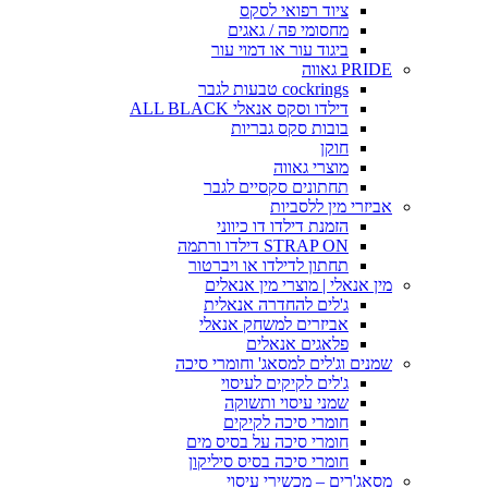
ציוד רפואי לסקס
מחסומי פה / גאגים
ביגוד עור או דמוי עור
PRIDE גאווה
cockrings טבעות לגבר
דילדו וסקס אנאלי ALL BLACK
בובות סקס גבריות
חוקן
מוצרי גאווה
תחתונים סקסיים לגבר
אביזרי מין ללסביות
הזמנת דילדו דו כיווני
STRAP ON דילדו ורתמה
תחתון לדילדו או ויברטור
מין אנאלי | מוצרי מין אנאלים
ג'לים להחדרה אנאלית
אביזרים למשחק אנאלי
פלאגים אנאלים
שמנים וג'לים למסאג' וחומרי סיכה
ג'לים לקיקים לעיסוי
שמני עיסוי ותשוקה
חומרי סיכה לקיקים
חומרי סיכה על בסיס מים
חומרי סיכה בסיס סיליקון
מסאג'רים – מכשירי עיסוי