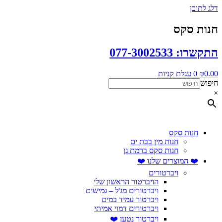
דלג לתוכן
חנות סקס
התקשרו: 077-3002533
0.00
₪
0
עגלת קניות
חיפוש
×
חנות סקס
חנות מין בבת ים
חנות סקס ברמת גן
❤️ המוצרים שלנו ❤️
ויברטורים
הויברטור הראשון שלי
ויברטורים מג'ל – גמישים
ויברטור עמיד במים
ויברטורים דמוי אמיתי
ויברטור נטען ❤️