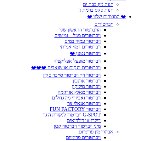
חנות מין בבת ים
חנות סקס ברמת גן
❤️ המוצרים שלנו ❤️
ויברטורים
הויברטור הראשון שלי
ויברטורים מג'ל – גמישים
ויברטור עמיד במים
ויברטורים דמוי אמיתי
ויברטור נטען ❤️
ויברטור מופעל אפליקציה
ויברטורים יונקים או שואבים ❤️❤️❤️
ויברטור רך ויברטור סייבר סקין
ויברטור ארנבון
ויברטור סיליקון
ויברטור מאלץ אורגזמה
ויברטור ואביזרי מין גדולים
ויברטור אנאלי צר
ויברטור FUN FACTORY
G-SPOT ויברטור לנקודת ה ג'י
דילדו או דילדואים
מיני ויברטור ויברטור קטן
אביזרי מין פרימיום
ויברטורים פרימיום