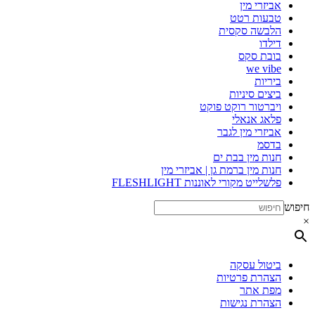
אביזרי מין
טבעות רטט
הלבשה סקסית
דילדו
בובת סקס
we vibe
ביריות
ביצים סיניות
ויברטור רוקט פוקט
פלאג אנאלי
אביזרי מין לגבר
בדסמ
חנות מין בבת ים
חנות מין ברמת גן | אביזרי מין
פלשלייט מקורי לאוננות FLESHLIGHT
חיפוש
×
ביטול עסקה
הצהרת פרטיות
מפת אתר
הצהרת נגישות