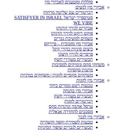
סוללות ומטענים לאביזרי מין
אביזרי מין לנשים
ויברטורים עם שליטה מרחוק
סטיספייר ישראל SATISFYER IN ISRAEL
WE VIBE
אביזרים לגירוי הדגדגן
פוקט רוקט לגירוי הדגדגן
בשמים למשיכת גברים
אביזרי מין מזכוכית – פיירקס
ביצים סיניות כדורי קיגל
פרפרים לגירוי חיצוני
תכשירים מעוררי חשק
משחקי סקס וגימיקים למסיבות
מתנות סקסיות
משחקים סקסיים לזוגות | משחקים במיניות
אביזרי מין לזוגות
טבעות רטט גומרים ביחד
אביזרי מין בהנחה
תכשירים מעוררי חשק
ויברטורים לזוגות
ערסל אהבה ונדנדות סקס
מסככים להחדרה אנאלית
אביזרי מין לגבר
טבעות לשמירת זקפה והשהייה
תכשירים לגברים שיפור המיניות