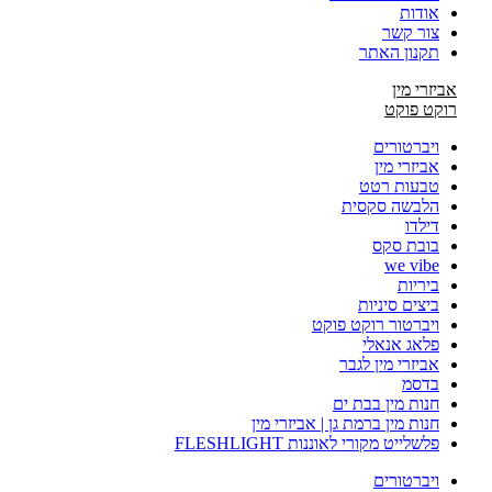
אודות
צור קשר
תקנון האתר
אביזרי מין
רוקט פוקט
ויברטורים
אביזרי מין
טבעות רטט
הלבשה סקסית
דילדו
בובת סקס
we vibe
ביריות
ביצים סיניות
ויברטור רוקט פוקט
פלאג אנאלי
אביזרי מין לגבר
בדסמ
חנות מין בבת ים
חנות מין ברמת גן | אביזרי מין
פלשלייט מקורי לאוננות FLESHLIGHT
ויברטורים