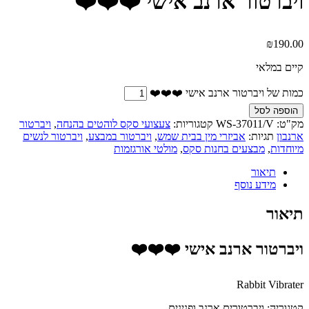
ויברטור ארנב אישי ❤️❤️❤️
₪
190.00
קיים במלאי
כמות של ויברטור ארנב אישי ❤️❤️❤️
הוספה לסל
מק"ט:
WS-37011/V
קטגוריות:
צעצועי סקס לוהטים בהנחה
,
ויברטור
ארנבון
תגיות:
אביזרי מין בבית שמש
,
ויברטור במבצע
,
ויברטור לנשים
מיוחדות
,
מבצעים בחנות סקס
,
מולטי אורגזמות
תיאור
מידע נוסף
תיאור
ויברטור ארנב אישי ❤️❤️❤️
Rabbit Vibrater
קטגוריה: ויברטורים ארנב ופנינים