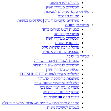
פרפרים לגירוי חיצוני
תכשירים מעוררי חשק
משחקי סקס וגימיקים למסיבות
מתנות סקסיות
משחקים סקסיים לזוגות | משחקים במיניות
אביזרי מין לזוגות
טבעות רטט גומרים ביחד
אביזרי מין בהנחה
תכשירים מעוררי חשק
ויברטורים לזוגות
ערסל אהבה ונדנדות סקס
מסככים להחדרה אנאלית
אביזרי מין לגבר
טבעות לשמירת זקפה והשהייה
תכשירים לגברים שיפור המיניות
תכשירים מעוררי חשק
פלשלייט מקורי לאוננות FLESHLIGHT
משאבות פין לזקפה | להגדלה
פלש לייט ומכשירי אוננות לגבר
מוצרי אוננות דמוי ישבן נשי
משחקי אוננות בצורת פה
בובות סקס ❤️ מחרמנות
הארכת איבר המין שרוולים משאבות ומכשירי הגדלה
בשמים למשיכה מינית