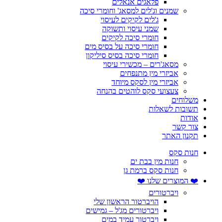
פלאגים אנאלים
שמנים וג'לים למסאג' וחומרי סיכה
ג'לים לקיקים לעיסוי
שמני עיסוי ותשוקה
חומרי סיכה לקיקים
חומרי סיכה על בסיס מים
חומרי סיכה בסיס סיליקון
מסאג'רים – מכשירי עיסוי
אביזרי מין מתנפחים
אביזרי מין לסקס מיוחד
צעצועי סקס לוהטים בהנחה
משלוחים
תשובות לשאלות
אודות
צור קשר
תקנון האתר
חנות סקס
חנות מין בבת ים
חנות סקס ברמת גן
❤️ המוצרים שלנו ❤️
ויברטורים
הויברטור הראשון שלי
ויברטורים מג'ל – גמישים
ויברטור עמיד במים