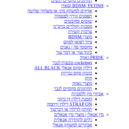
תחתונים סקסיים לנשים
BDSM, FETISH וסאדו
אזיקים למשחק מיני או משחקי שליטה
תפסנים וגירוי לפטמות
שוטים ומחבטים
מסכות וקולרים בדס"מ
ערכות קשירה
מוצרי BDSM
ציוד רפואי לסקס
מחסומי פה / גאגים
ביגוד עור או דמוי עור
PRIDE גאווה
cockrings טבעות לגבר
דילדו וסקס אנאלי ALL BLACK
בובות סקס גבריות
חוקן
מוצרי גאווה
תחתונים סקסיים לגבר
אביזרי מין ללסביות
הזמנת דילדו דו כיווני
STRAP ON דילדו ורתמה
תחתון לדילדו או ויברטור
מין אנאלי | מוצרי מין אנאלים
ג'לים להחדרה אנאלית
אביזרים למשחק אנאלי