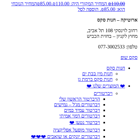
110.00
₪
המחיר המקורי היה: ₪110.00.
85.00
₪
המחיר הנוכחי
הוא: ₪85.00.
הוספה לסל
ארוטיקה – חנות סקס
רחוב לוינסקי 108 תל אביב,
מחוץ לקניון – בחזית הכביש
טלפון: 077-3002533
סקס שופ
חנות סקס
חנות מין בבת ים
חנות סקס ברמת גן
❤️ המוצרים שלנו ❤️
ויברטורים
הויברטור הראשון שלי
ויברטורים מג'ל – גמישים
ויברטור עמיד במים
ויברטורים דמוי אמיתי
ויברטור נטען ❤️
ויברטור מופעל אפליקציה
ויברטורים יונקים או שואבים ❤️❤️❤️