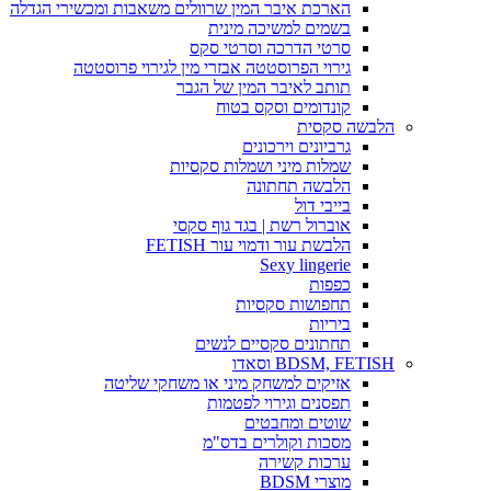
הארכת איבר המין שרוולים משאבות ומכשירי הגדלה
בשמים למשיכה מינית
סרטי הדרכה וסרטי סקס
גירוי הפרוסטטה אבזרי מין לגירוי פרוסטטה
תותב לאיבר המין של הגבר
קונדומים וסקס בטוח
הלבשה סקסית
גרביונים וירכונים
שמלות מיני ושמלות סקסיות
הלבשה תחתונה
בייבי דול
אוברול רשת | בגד גוף סקסי
הלבשת עור ודמוי עור FETISH
Sexy lingerie
כפפות
תחפושות סקסיות
ביריות
תחתונים סקסיים לנשים
BDSM, FETISH וסאדו
אזיקים למשחק מיני או משחקי שליטה
תפסנים וגירוי לפטמות
שוטים ומחבטים
מסכות וקולרים בדס"מ
ערכות קשירה
מוצרי BDSM