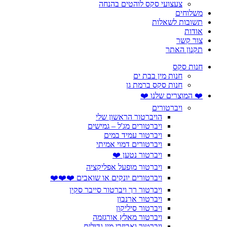
צעצועי סקס לוהטים בהנחה
משלוחים
תשובות לשאלות
אודות
צור קשר
תקנון האתר
חנות סקס
חנות מין בבת ים
חנות סקס ברמת גן
❤️ המוצרים שלנו ❤️
ויברטורים
הויברטור הראשון שלי
ויברטורים מג'ל – גמישים
ויברטור עמיד במים
ויברטורים דמוי אמיתי
ויברטור נטען ❤️
ויברטור מופעל אפליקציה
ויברטורים יונקים או שואבים ❤️❤️❤️
ויברטור רך ויברטור סייבר סקין
ויברטור ארנבון
ויברטור סיליקון
ויברטור מאלץ אורגזמה
ויברטור ואביזרי מין גדולים