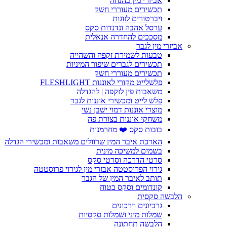
אביזרי מין בהנחה
תכשירים מעוררי חשק
ויברטורים לזוגות
ערסל אהבה ונדנדות סקס
מסככים להחדרה אנאלית
אביזרי מין לגבר
טבעות לשמירת זקפה והשהייה
תכשירים לגברים שיפור המיניות
תכשירים מעוררי חשק
פלשלייט מקורי לאוננות FLESHLIGHT
משאבות פין לזקפה | להגדלה
פלש לייט ומכשירי אוננות לגבר
מוצרי אוננות דמוי ישבן נשי
משחקי אוננות בצורת פה
בובות סקס ❤️ מחרמנות
הארכת איבר המין שרוולים משאבות ומכשירי הגדלה
בשמים למשיכה מינית
סרטי הדרכה וסרטי סקס
גירוי הפרוסטטה אבזרי מין לגירוי פרוסטטה
תותב לאיבר המין של הגבר
קונדומים וסקס בטוח
הלבשה סקסית
גרביונים וירכונים
שמלות מיני ושמלות סקסיות
הלבשה תחתונה