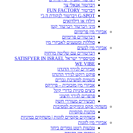
ויברטור אנאלי צר
ויברטור FUN FACTORY
G-SPOT ויברטור לנקודת ה ג'י
דילדו או דילדואים
מיני ויברטור ויברטור קטן
אביזרי מין פרימיום
ויברטורים פרימיום
סוללות ומטענים לאביזרי מין
אביזרי מין לנשים
ויברטורים עם שליטה מרחוק
סטיספייר ישראל SATISFYER IN ISRAEL
WE VIBE
אביזרים לגירוי הדגדגן
פוקט רוקט לגירוי הדגדגן
בשמים למשיכת גברים
אביזרי מין מזכוכית – פיירקס
ביצים סיניות כדורי קיגל
פרפרים לגירוי חיצוני
תכשירים מעוררי חשק
משחקי סקס וגימיקים למסיבות
מתנות סקסיות
משחקים סקסיים לזוגות | משחקים במיניות
אביזרי מין לזוגות
טבעות רטט גומרים ביחד