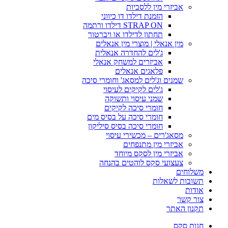
אביזרי מין ללסביות
הזמנת דילדו דו כיווני
STRAP ON דילדו ורתמה
תחתון לדילדו או ויברטור
מין אנאלי | מוצרי מין אנאלים
ג'לים להחדרה אנאלית
אביזרים למשחק אנאלי
פלאגים אנאלים
שמנים וג'לים למסאג' וחומרי סיכה
ג'לים לקיקים לעיסוי
שמני עיסוי ותשוקה
חומרי סיכה לקיקים
חומרי סיכה על בסיס מים
חומרי סיכה בסיס סיליקון
מסאג'רים – מכשירי עיסוי
אביזרי מין מתנפחים
אביזרי מין לסקס מיוחד
צעצועי סקס לוהטים בהנחה
משלוחים
תשובות לשאלות
אודות
צור קשר
תקנון האתר
חנות סקס