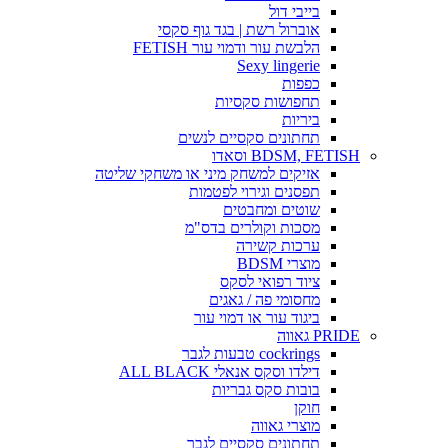
בייבי דול
אוברול רשת | בגד גוף סקסי
הלבשת עור ודמוי עור FETISH
Sexy lingerie
כפפות
תחפושות סקסיות
ביריות
תחתונים סקסיים לנשים
BDSM, FETISH וסאדו
אזיקים למשחק מיני או משחקי שליטה
תפסנים וגירוי לפטמות
שוטים ומחבטים
מסכות וקולרים בדס"מ
ערכות קשירה
מוצרי BDSM
ציוד רפואי לסקס
מחסומי פה / גאגים
ביגוד עור או דמוי עור
PRIDE גאווה
cockrings טבעות לגבר
דילדו וסקס אנאלי ALL BLACK
בובות סקס גבריות
חוקן
מוצרי גאווה
תחתונים סקסיים לגבר