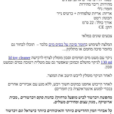
מהירות: ריבוי מהירות
חומר: ג'לי
אריזה: אריזת שלפוחית + כרטיס נייר
תכונה: רטט
אורך כולל : 22 ס"מ
תקן: CE
צבעים שונים במלאי
המלצה לשימוש ב
חומר סיכה על בסיס מים
בלבד – תוכלו לבחור גם
בחומר סיכה מחמם או מתלקק…
ניקוי עם מעט מים חמימים וסבון מומלץ לצרף לרכישה
Id toy cleaner
130 ml
לניקוי מושלם וכמובן שאפשר גם עם מטלית רטובה במים ובמעט
סבון.
לאחר הניקוי מומלץ לייבש היטב את המוצר.
לאחר הייבוש אחסנו במקום חשוך ויבש, ללא מגע עם אביזרים אחרים
(בכדי למנוע אינטראקציה בין חומרים)
מחפשת ויברטור לביש מופעל מרחוק? בחנות סקס ויברטורים , מבית
ארוטיקה , מגוון עצום ומחירים מעולים.
כל אביזרי המין החדישים ביותר והאיכותיים ביותר בישראל וגם ויברטור