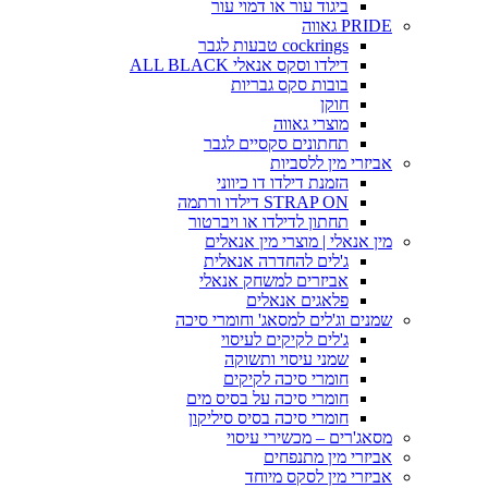
ביגוד עור או דמוי עור
PRIDE גאווה
cockrings טבעות לגבר
דילדו וסקס אנאלי ALL BLACK
בובות סקס גבריות
חוקן
מוצרי גאווה
תחתונים סקסיים לגבר
אביזרי מין ללסביות
הזמנת דילדו דו כיווני
STRAP ON דילדו ורתמה
תחתון לדילדו או ויברטור
מין אנאלי | מוצרי מין אנאלים
ג'לים להחדרה אנאלית
אביזרים למשחק אנאלי
פלאגים אנאלים
שמנים וג'לים למסאג' וחומרי סיכה
ג'לים לקיקים לעיסוי
שמני עיסוי ותשוקה
חומרי סיכה לקיקים
חומרי סיכה על בסיס מים
חומרי סיכה בסיס סיליקון
מסאג'רים – מכשירי עיסוי
אביזרי מין מתנפחים
אביזרי מין לסקס מיוחד