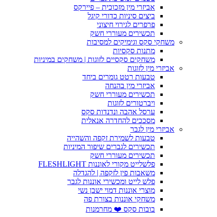
אביזרי מין מזכוכית – פיירקס
ביצים סיניות כדורי קיגל
פרפרים לגירוי חיצוני
תכשירים מעוררי חשק
משחקי סקס וגימיקים למסיבות
מתנות סקסיות
משחקים סקסיים לזוגות | משחקים במיניות
אביזרי מין לזוגות
טבעות רטט גומרים ביחד
אביזרי מין בהנחה
תכשירים מעוררי חשק
ויברטורים לזוגות
ערסל אהבה ונדנדות סקס
מסככים להחדרה אנאלית
אביזרי מין לגבר
טבעות לשמירת זקפה והשהייה
תכשירים לגברים שיפור המיניות
תכשירים מעוררי חשק
פלשלייט מקורי לאוננות FLESHLIGHT
משאבות פין לזקפה | להגדלה
פלש לייט ומכשירי אוננות לגבר
מוצרי אוננות דמוי ישבן נשי
משחקי אוננות בצורת פה
בובות סקס ❤️ מחרמנות