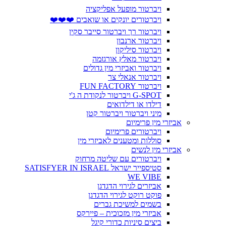
ויברטור מופעל אפליקציה
ויברטורים יונקים או שואבים ❤️❤️❤️
ויברטור רך ויברטור סייבר סקין
ויברטור ארנבון
ויברטור סיליקון
ויברטור מאלץ אורגזמה
ויברטור ואביזרי מין גדולים
ויברטור אנאלי צר
ויברטור FUN FACTORY
G-SPOT ויברטור לנקודת ה ג'י
דילדו או דילדואים
מיני ויברטור ויברטור קטן
אביזרי מין פרימיום
ויברטורים פרימיום
סוללות ומטענים לאביזרי מין
אביזרי מין לנשים
ויברטורים עם שליטה מרחוק
סטיספייר ישראל SATISFYER IN ISRAEL
WE VIBE
אביזרים לגירוי הדגדגן
פוקט רוקט לגירוי הדגדגן
בשמים למשיכת גברים
אביזרי מין מזכוכית – פיירקס
ביצים סיניות כדורי קיגל