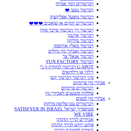
ויברטורים דמוי אמיתי
ויברטור נטען ❤️
ויברטור מופעל אפליקציה
ויברטורים יונקים או שואבים ❤️❤️❤️
ויברטור רך ויברטור סייבר סקין
ויברטור ארנבון
ויברטור סיליקון
ויברטור מאלץ אורגזמה
ויברטור ואביזרי מין גדולים
ויברטור אנאלי צר
ויברטור FUN FACTORY
G-SPOT ויברטור לנקודת ה ג'י
דילדו או דילדואים
מיני ויברטור ויברטור קטן
אביזרי מין פרימיום
ויברטורים פרימיום
סוללות ומטענים לאביזרי מין
אביזרי מין לנשים
ויברטורים עם שליטה מרחוק
סטיספייר ישראל SATISFYER IN ISRAEL
WE VIBE
אביזרים לגירוי הדגדגן
פוקט רוקט לגירוי הדגדגן
בשמים למשיכת גברים