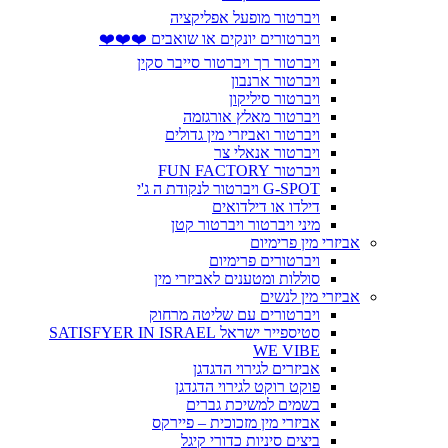
ויברטור מופעל אפליקציה
ויברטורים יונקים או שואבים ❤️❤️❤️
ויברטור רך ויברטור סייבר סקין
ויברטור ארנבון
ויברטור סיליקון
ויברטור מאלץ אורגזמה
ויברטור ואביזרי מין גדולים
ויברטור אנאלי צר
ויברטור FUN FACTORY
G-SPOT ויברטור לנקודת ה ג'י
דילדו או דילדואים
מיני ויברטור ויברטור קטן
אביזרי מין פרימיום
ויברטורים פרימיום
סוללות ומטענים לאביזרי מין
אביזרי מין לנשים
ויברטורים עם שליטה מרחוק
סטיספייר ישראל SATISFYER IN ISRAEL
WE VIBE
אביזרים לגירוי הדגדגן
פוקט רוקט לגירוי הדגדגן
בשמים למשיכת גברים
אביזרי מין מזכוכית – פיירקס
ביצים סיניות כדורי קיגל