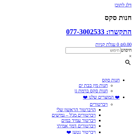
דלג לתוכן
חנות סקס
התקשרו: 077-3002533
0.00
₪
0
עגלת קניות
חיפוש
×
חנות סקס
חנות מין בבת ים
חנות סקס ברמת גן
❤️ המוצרים שלנו ❤️
ויברטורים
הויברטור הראשון שלי
ויברטורים מג'ל – גמישים
ויברטור עמיד במים
ויברטורים דמוי אמיתי
ויברטור נטען ❤️