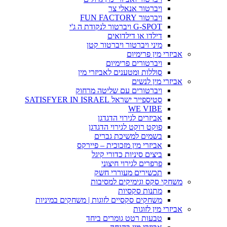
ויברטור אנאלי צר
ויברטור FUN FACTORY
G-SPOT ויברטור לנקודת ה ג'י
דילדו או דילדואים
מיני ויברטור ויברטור קטן
אביזרי מין פרימיום
ויברטורים פרימיום
סוללות ומטענים לאביזרי מין
אביזרי מין לנשים
ויברטורים עם שליטה מרחוק
סטיספייר ישראל SATISFYER IN ISRAEL
WE VIBE
אביזרים לגירוי הדגדגן
פוקט רוקט לגירוי הדגדגן
בשמים למשיכת גברים
אביזרי מין מזכוכית – פיירקס
ביצים סיניות כדורי קיגל
פרפרים לגירוי חיצוני
תכשירים מעוררי חשק
משחקי סקס וגימיקים למסיבות
מתנות סקסיות
משחקים סקסיים לזוגות | משחקים במיניות
אביזרי מין לזוגות
טבעות רטט גומרים ביחד