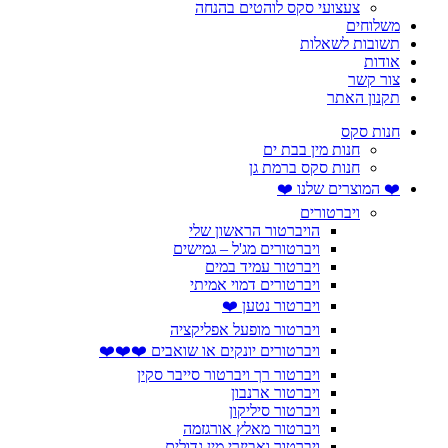
צעצועי סקס לוהטים בהנחה
משלוחים
תשובות לשאלות
אודות
צור קשר
תקנון האתר
חנות סקס
חנות מין בבת ים
חנות סקס ברמת גן
❤️ המוצרים שלנו ❤️
ויברטורים
הויברטור הראשון שלי
ויברטורים מג'ל – גמישים
ויברטור עמיד במים
ויברטורים דמוי אמיתי
ויברטור נטען ❤️
ויברטור מופעל אפליקציה
ויברטורים יונקים או שואבים ❤️❤️❤️
ויברטור רך ויברטור סייבר סקין
ויברטור ארנבון
ויברטור סיליקון
ויברטור מאלץ אורגזמה
ויברטור ואביזרי מין גדולים