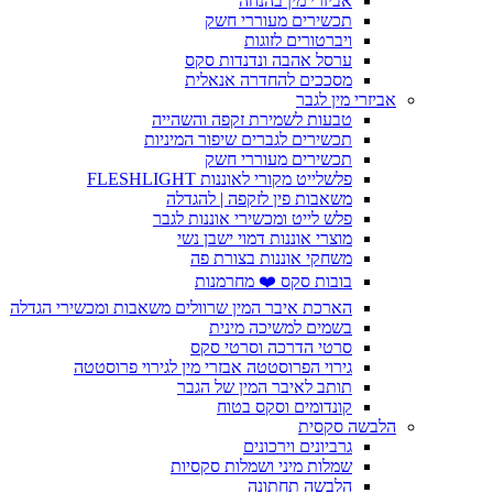
אביזרי מין בהנחה
תכשירים מעוררי חשק
ויברטורים לזוגות
ערסל אהבה ונדנדות סקס
מסככים להחדרה אנאלית
אביזרי מין לגבר
טבעות לשמירת זקפה והשהייה
תכשירים לגברים שיפור המיניות
תכשירים מעוררי חשק
פלשלייט מקורי לאוננות FLESHLIGHT
משאבות פין לזקפה | להגדלה
פלש לייט ומכשירי אוננות לגבר
מוצרי אוננות דמוי ישבן נשי
משחקי אוננות בצורת פה
בובות סקס ❤️ מחרמנות
הארכת איבר המין שרוולים משאבות ומכשירי הגדלה
בשמים למשיכה מינית
סרטי הדרכה וסרטי סקס
גירוי הפרוסטטה אבזרי מין לגירוי פרוסטטה
תותב לאיבר המין של הגבר
קונדומים וסקס בטוח
הלבשה סקסית
גרביונים וירכונים
שמלות מיני ושמלות סקסיות
הלבשה תחתונה