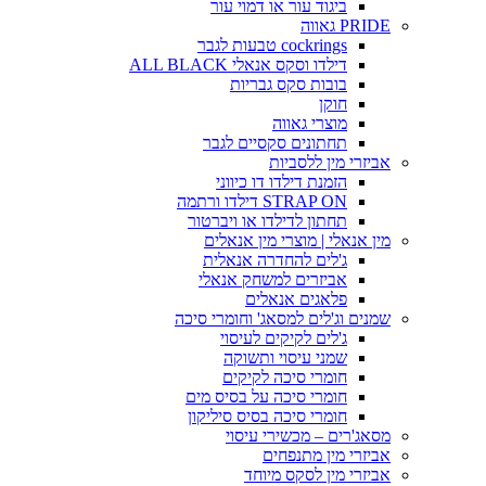
ביגוד עור או דמוי עור
PRIDE גאווה
cockrings טבעות לגבר
דילדו וסקס אנאלי ALL BLACK
בובות סקס גבריות
חוקן
מוצרי גאווה
תחתונים סקסיים לגבר
אביזרי מין ללסביות
הזמנת דילדו דו כיווני
STRAP ON דילדו ורתמה
תחתון לדילדו או ויברטור
מין אנאלי | מוצרי מין אנאלים
ג'לים להחדרה אנאלית
אביזרים למשחק אנאלי
פלאגים אנאלים
שמנים וג'לים למסאג' וחומרי סיכה
ג'לים לקיקים לעיסוי
שמני עיסוי ותשוקה
חומרי סיכה לקיקים
חומרי סיכה על בסיס מים
חומרי סיכה בסיס סיליקון
מסאג'רים – מכשירי עיסוי
אביזרי מין מתנפחים
אביזרי מין לסקס מיוחד