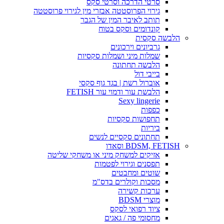
סרטי הדרכה וסרטי סקס
גירוי הפרוסטטה אבזרי מין לגירוי פרוסטטה
תותב לאיבר המין של הגבר
קונדומים וסקס בטוח
הלבשה סקסית
גרביונים וירכונים
שמלות מיני ושמלות סקסיות
הלבשה תחתונה
בייבי דול
אוברול רשת | בגד גוף סקסי
הלבשת עור ודמוי עור FETISH
Sexy lingerie
כפפות
תחפושות סקסיות
ביריות
תחתונים סקסיים לנשים
BDSM, FETISH וסאדו
אזיקים למשחק מיני או משחקי שליטה
תפסנים וגירוי לפטמות
שוטים ומחבטים
מסכות וקולרים בדס"מ
ערכות קשירה
מוצרי BDSM
ציוד רפואי לסקס
מחסומי פה / גאגים