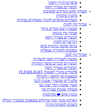
פרפרים לגירוי חיצוני
תכשירים מעוררי חשק
משחקי סקס וגימיקים למסיבות
מתנות סקסיות
משחקים סקסיים לזוגות | משחקים במיניות
אביזרי מין לזוגות
טבעות רטט גומרים ביחד
אביזרי מין בהנחה
תכשירים מעוררי חשק
ויברטורים לזוגות
ערסל אהבה ונדנדות סקס
מסככים להחדרה אנאלית
אביזרי מין לגבר
טבעות לשמירת זקפה והשהייה
תכשירים לגברים שיפור המיניות
תכשירים מעוררי חשק
פלשלייט מקורי לאוננות FLESHLIGHT
משאבות פין לזקפה | להגדלה
פלש לייט ומכשירי אוננות לגבר
מוצרי אוננות דמוי ישבן נשי
משחקי אוננות בצורת פה
בובות סקס ❤️ מחרמנות
הארכת איבר המין שרוולים משאבות ומכשירי הגדלה
בשמים למשיכה מינית