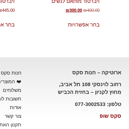
ויברטור מותאם לנשים
ויברטור
₪
445.00
₪
300.00
₪
400.00
בחר אפשרויות
בחר אפ
ארוטיקה – חנות סקס
חנות סקס
❤️ המוצרים
רחוב לוינסקי 108 תל אביב,
משלוחים
מחוץ לקניון – בחזית הכביש
תשובות לש
טלפון: 077-3002533
אודות
סקס שופ
צור קשר
תקנון האת