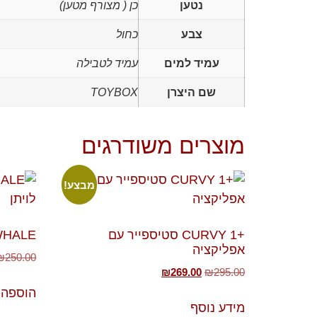
נטען
כן ( מצורף מטען)
צבע
כחול
עמיד למים
עמיד לטבילה
שם היצרן
TOYBOX
מוצרים משודרגים
מבצע!
+CURVY 1 סטיספייר עם
NER WHALE
אפליקציה
₪
250.00
₪
269.00
₪
295.00
הוספה 
מידע נוסף