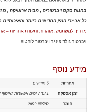
לאחר הייבוש אחסנו במקום חשוך ויבש, ללא מג
בחנות סקס ויברטורים , מבית ארוטיקה , מגוו
כל אביזרי המין החדישים ביותר והאיכותיים ב
מדריך למשתמש, אזהרות ותעודת אחריות – ארוטיקה – חנות
ויברטור גולד פינגר ויברטור לוהט!!!
מידע נוסף
אחריות
6 חודשים
זמן אספקה
1 עד 7 ימים אפשרות לאיסוף עצמי
חומר
סיליקון רפואי