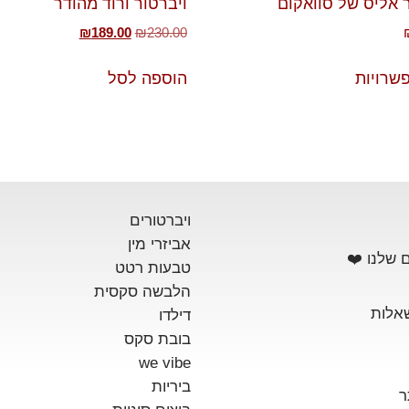
 אליס של סוואקום
ויברטור ורוד מהודר
₪
189.00
₪
230.00
שרויות
הוספה לסל
ויברטורים
אביזרי מין
 שלנו ❤️
טבעות רטט
הלבשה סקסית
אלות
דילדו
בובת סקס
we vibe
ביריות
ר