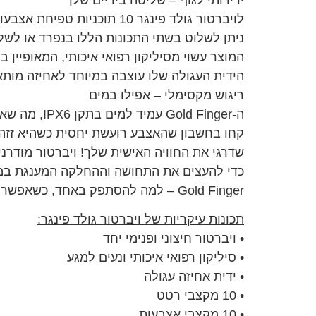
לויברטור גולד פינגר 10 תוכניות טפיחת אצבעות, ו-10 תוכניות רטט מגוונות.
ניתן לשלוט בשתי התכונות הללו בנפרד או לשל
המוצר עשוי מסיליקון רפואי איכותי, המאופיי
הידית העגולה שלו עוצבה במיוחד לאחיזה מו
ריגוש מקסימלי – אפילו במים
ה-Gold Finger עמיד למים בתקן IPX6, מה שאומר שניתן לשטוף אותו במים, או לשלב אותו עם משחק רטוב באמבטיה הכולל התזות.
קחו בחשבון שהאצבע רועשת יחסית כשהיא זזה
שדרגי את החוויה האישית שלך! ויברטור מודרני
כדי להעצים את התחושה וההחלקה המענגת במ
Gold Finger – למה להסתפק באחד, כשאפשר גם וגם?
תכונות עיקריות של ויברטור גולד פינגר:
• ויברטור חיצוני ופנימי יחד
• סיליקון רפואי איכותי ונעים למגע
• ידית אחיזה עגולה
• 10 מקצבי רטט
• 10 מקצבי אצבעות