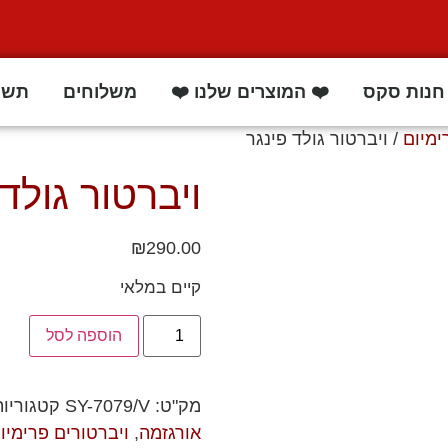
חנות סקס
❤️ המוצרים שלנו ❤️
משלוחים
תשו
ימיום
/ ויברטור גולד פינגר
ויברטור גולד 
₪
290.00
קיים במלאי
הוספה לסל
מק"ט:
SY-7079/V
קטגוריו
אורגזמה
,
ויברטורים פרימיו