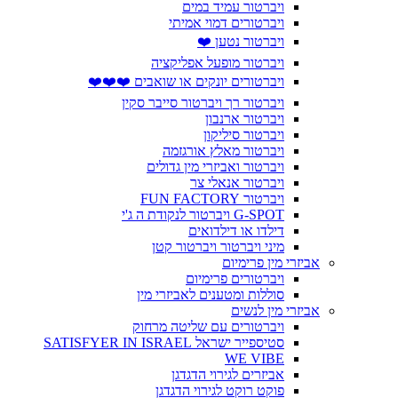
ויברטור עמיד במים
ויברטורים דמוי אמיתי
ויברטור נטען ❤️
ויברטור מופעל אפליקציה
ויברטורים יונקים או שואבים ❤️❤️❤️
ויברטור רך ויברטור סייבר סקין
ויברטור ארנבון
ויברטור סיליקון
ויברטור מאלץ אורגזמה
ויברטור ואביזרי מין גדולים
ויברטור אנאלי צר
ויברטור FUN FACTORY
G-SPOT ויברטור לנקודת ה ג'י
דילדו או דילדואים
מיני ויברטור ויברטור קטן
אביזרי מין פרימיום
ויברטורים פרימיום
סוללות ומטענים לאביזרי מין
אביזרי מין לנשים
ויברטורים עם שליטה מרחוק
סטיספייר ישראל SATISFYER IN ISRAEL
WE VIBE
אביזרים לגירוי הדגדגן
פוקט רוקט לגירוי הדגדגן