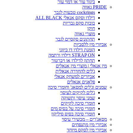
ביגוד עור או דמוי עור
PRIDE גאווה
cockrings טבעות לגבר
דילדו וסקס אנאלי ALL BLACK
בובות סקס גבריות
חוקן
מוצרי גאווה
תחתונים סקסיים לגבר
אביזרי מין ללסביות
הזמנת דילדו דו כיווני
STRAP ON דילדו ורתמה
תחתון לדילדו או ויברטור
מין אנאלי | מוצרי מין אנאלים
ג'לים להחדרה אנאלית
אביזרים למשחק אנאלי
פלאגים אנאלים
שמנים וג'לים למסאג' וחומרי סיכה
ג'לים לקיקים לעיסוי
שמני עיסוי ותשוקה
חומרי סיכה לקיקים
חומרי סיכה על בסיס מים
חומרי סיכה בסיס סיליקון
מסאג'רים – מכשירי עיסוי
אביזרי מין מתנפחים
אביזרי מין לסקס מיוחד