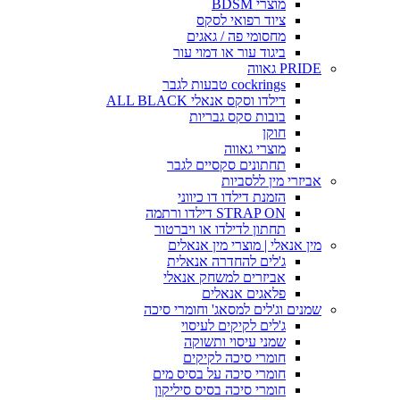
מוצרי BDSM
ציוד רפואי לסקס
מחסומי פה / גאגים
ביגוד עור או דמוי עור
PRIDE גאווה
cockrings טבעות לגבר
דילדו וסקס אנאלי ALL BLACK
בובות סקס גבריות
חוקן
מוצרי גאווה
תחתונים סקסיים לגבר
אביזרי מין ללסביות
הזמנת דילדו דו כיווני
STRAP ON דילדו ורתמה
תחתון לדילדו או ויברטור
מין אנאלי | מוצרי מין אנאלים
ג'לים להחדרה אנאלית
אביזרים למשחק אנאלי
פלאגים אנאלים
שמנים וג'לים למסאג' וחומרי סיכה
ג'לים לקיקים לעיסוי
שמני עיסוי ותשוקה
חומרי סיכה לקיקים
חומרי סיכה על בסיס מים
חומרי סיכה בסיס סיליקון