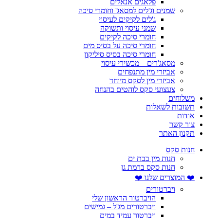
פלאגים אנאלים
שמנים וג'לים למסאג' וחומרי סיכה
ג'לים לקיקים לעיסוי
שמני עיסוי ותשוקה
חומרי סיכה לקיקים
חומרי סיכה על בסיס מים
חומרי סיכה בסיס סיליקון
מסאג'רים – מכשירי עיסוי
אביזרי מין מתנפחים
אביזרי מין לסקס מיוחד
צעצועי סקס לוהטים בהנחה
משלוחים
תשובות לשאלות
אודות
צור קשר
תקנון האתר
חנות סקס
חנות מין בבת ים
חנות סקס ברמת גן
❤️ המוצרים שלנו ❤️
ויברטורים
הויברטור הראשון שלי
ויברטורים מג'ל – גמישים
ויברטור עמיד במים