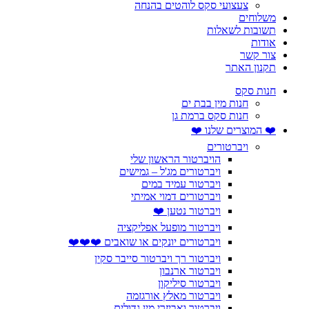
צעצועי סקס לוהטים בהנחה
משלוחים
תשובות לשאלות
אודות
צור קשר
תקנון האתר
חנות סקס
חנות מין בבת ים
חנות סקס ברמת גן
❤️ המוצרים שלנו ❤️
ויברטורים
הויברטור הראשון שלי
ויברטורים מג'ל – גמישים
ויברטור עמיד במים
ויברטורים דמוי אמיתי
ויברטור נטען ❤️
ויברטור מופעל אפליקציה
ויברטורים יונקים או שואבים ❤️❤️❤️
ויברטור רך ויברטור סייבר סקין
ויברטור ארנבון
ויברטור סיליקון
ויברטור מאלץ אורגזמה
ויברטור ואביזרי מין גדולים