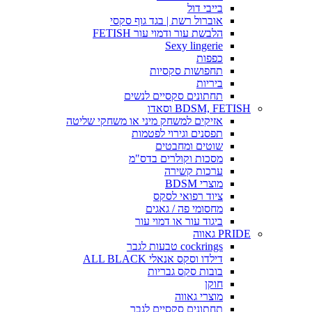
בייבי דול
אוברול רשת | בגד גוף סקסי
הלבשת עור ודמוי עור FETISH
Sexy lingerie
כפפות
תחפושות סקסיות
ביריות
תחתונים סקסיים לנשים
BDSM, FETISH וסאדו
אזיקים למשחק מיני או משחקי שליטה
תפסנים וגירוי לפטמות
שוטים ומחבטים
מסכות וקולרים בדס"מ
ערכות קשירה
מוצרי BDSM
ציוד רפואי לסקס
מחסומי פה / גאגים
ביגוד עור או דמוי עור
PRIDE גאווה
cockrings טבעות לגבר
דילדו וסקס אנאלי ALL BLACK
בובות סקס גבריות
חוקן
מוצרי גאווה
תחתונים סקסיים לגבר