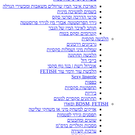
הארכת איבר המין שרוולים משאבות ומכשירי הגדלה
בשמים למשיכה מינית
סרטי הדרכה וסרטי סקס
גירוי הפרוסטטה אבזרי מין לגירוי פרוסטטה
תותב לאיבר המין של הגבר
קונדומים וסקס בטוח
הלבשה סקסית
גרביונים וירכונים
שמלות מיני ושמלות סקסיות
הלבשה תחתונה
בייבי דול
אוברול רשת | בגד גוף סקסי
הלבשת עור ודמוי עור FETISH
Sexy lingerie
כפפות
תחפושות סקסיות
ביריות
תחתונים סקסיים לנשים
BDSM, FETISH וסאדו
אזיקים למשחק מיני או משחקי שליטה
תפסנים וגירוי לפטמות
שוטים ומחבטים
מסכות וקולרים בדס"מ
ערכות קשירה