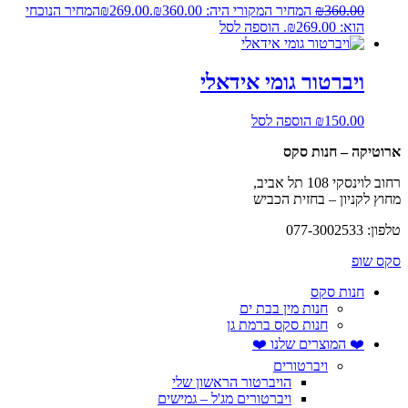
360.00
₪
המחיר המקורי היה: ₪360.00.
269.00
₪
המחיר הנוכחי
הוא: ₪269.00.
הוספה לסל
ויברטור גומי אידאלי
150.00
₪
הוספה לסל
ארוטיקה – חנות סקס
רחוב לוינסקי 108 תל אביב,
מחוץ לקניון – בחזית הכביש
טלפון: 077-3002533
סקס שופ
חנות סקס
חנות מין בבת ים
חנות סקס ברמת גן
❤️ המוצרים שלנו ❤️
ויברטורים
הויברטור הראשון שלי
ויברטורים מג'ל – גמישים