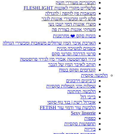
תכשירים מעוררי חשק
פלשלייט מקורי לאוננות FLESHLIGHT
משאבות פין לזקפה | להגדלה
פלש לייט ומכשירי אוננות לגבר
מוצרי אוננות דמוי ישבן נשי
משחקי אוננות בצורת פה
בובות סקס ❤️ מחרמנות
הארכת איבר המין שרוולים משאבות ומכשירי הגדלה
בשמים למשיכה מינית
סרטי הדרכה וסרטי סקס
גירוי הפרוסטטה אבזרי מין לגירוי פרוסטטה
תותב לאיבר המין של הגבר
קונדומים וסקס בטוח
הלבשה סקסית
גרביונים וירכונים
שמלות מיני ושמלות סקסיות
הלבשה תחתונה
בייבי דול
אוברול רשת | בגד גוף סקסי
הלבשת עור ודמוי עור FETISH
Sexy lingerie
כפפות
תחפושות סקסיות
ביריות