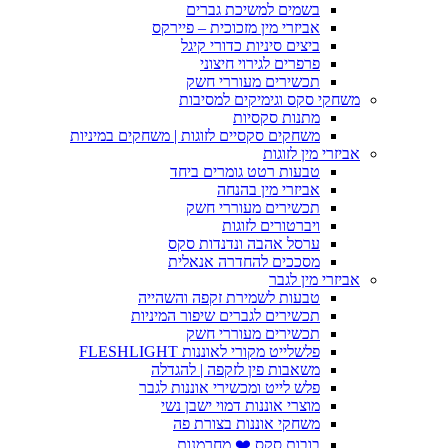
בשמים למשיכת גברים
אביזרי מין מזכוכית – פיירקס
ביצים סיניות כדורי קיגל
פרפרים לגירוי חיצוני
תכשירים מעוררי חשק
משחקי סקס וגימיקים למסיבות
מתנות סקסיות
משחקים סקסיים לזוגות | משחקים במיניות
אביזרי מין לזוגות
טבעות רטט גומרים ביחד
אביזרי מין בהנחה
תכשירים מעוררי חשק
ויברטורים לזוגות
ערסל אהבה ונדנדות סקס
מסככים להחדרה אנאלית
אביזרי מין לגבר
טבעות לשמירת זקפה והשהייה
תכשירים לגברים שיפור המיניות
תכשירים מעוררי חשק
פלשלייט מקורי לאוננות FLESHLIGHT
משאבות פין לזקפה | להגדלה
פלש לייט ומכשירי אוננות לגבר
מוצרי אוננות דמוי ישבן נשי
משחקי אוננות בצורת פה
בובות סקס ❤️ מחרמנות