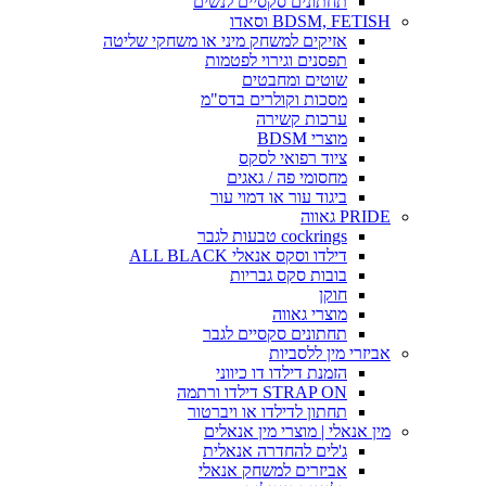
תחתונים סקסיים לנשים
BDSM, FETISH וסאדו
אזיקים למשחק מיני או משחקי שליטה
תפסנים וגירוי לפטמות
שוטים ומחבטים
מסכות וקולרים בדס"מ
ערכות קשירה
מוצרי BDSM
ציוד רפואי לסקס
מחסומי פה / גאגים
ביגוד עור או דמוי עור
PRIDE גאווה
cockrings טבעות לגבר
דילדו וסקס אנאלי ALL BLACK
בובות סקס גבריות
חוקן
מוצרי גאווה
תחתונים סקסיים לגבר
אביזרי מין ללסביות
הזמנת דילדו דו כיווני
STRAP ON דילדו ורתמה
תחתון לדילדו או ויברטור
מין אנאלי | מוצרי מין אנאלים
ג'לים להחדרה אנאלית
אביזרים למשחק אנאלי