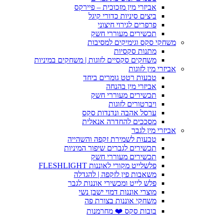
אביזרי מין מזכוכית – פיירקס
ביצים סיניות כדורי קיגל
פרפרים לגירוי חיצוני
תכשירים מעוררי חשק
משחקי סקס וגימיקים למסיבות
מתנות סקסיות
משחקים סקסיים לזוגות | משחקים במיניות
אביזרי מין לזוגות
טבעות רטט גומרים ביחד
אביזרי מין בהנחה
תכשירים מעוררי חשק
ויברטורים לזוגות
ערסל אהבה ונדנדות סקס
מסככים להחדרה אנאלית
אביזרי מין לגבר
טבעות לשמירת זקפה והשהייה
תכשירים לגברים שיפור המיניות
תכשירים מעוררי חשק
פלשלייט מקורי לאוננות FLESHLIGHT
משאבות פין לזקפה | להגדלה
פלש לייט ומכשירי אוננות לגבר
מוצרי אוננות דמוי ישבן נשי
משחקי אוננות בצורת פה
בובות סקס ❤️ מחרמנות