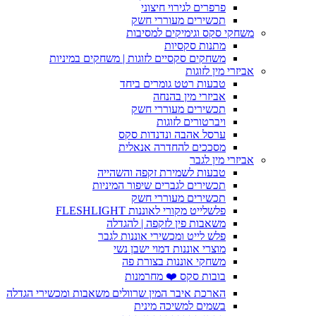
פרפרים לגירוי חיצוני
תכשירים מעוררי חשק
משחקי סקס וגימיקים למסיבות
מתנות סקסיות
משחקים סקסיים לזוגות | משחקים במיניות
אביזרי מין לזוגות
טבעות רטט גומרים ביחד
אביזרי מין בהנחה
תכשירים מעוררי חשק
ויברטורים לזוגות
ערסל אהבה ונדנדות סקס
מסככים להחדרה אנאלית
אביזרי מין לגבר
טבעות לשמירת זקפה והשהייה
תכשירים לגברים שיפור המיניות
תכשירים מעוררי חשק
פלשלייט מקורי לאוננות FLESHLIGHT
משאבות פין לזקפה | להגדלה
פלש לייט ומכשירי אוננות לגבר
מוצרי אוננות דמוי ישבן נשי
משחקי אוננות בצורת פה
בובות סקס ❤️ מחרמנות
הארכת איבר המין שרוולים משאבות ומכשירי הגדלה
בשמים למשיכה מינית