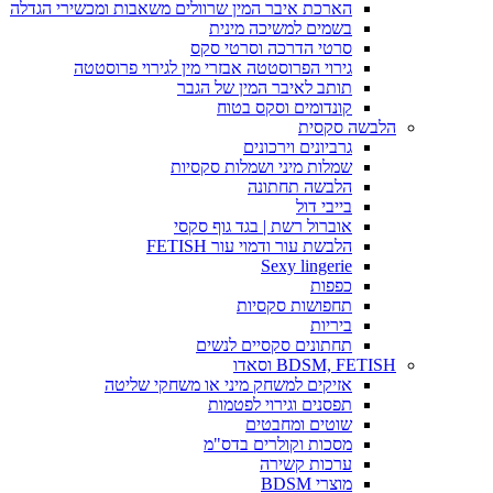
הארכת איבר המין שרוולים משאבות ומכשירי הגדלה
בשמים למשיכה מינית
סרטי הדרכה וסרטי סקס
גירוי הפרוסטטה אבזרי מין לגירוי פרוסטטה
תותב לאיבר המין של הגבר
קונדומים וסקס בטוח
הלבשה סקסית
גרביונים וירכונים
שמלות מיני ושמלות סקסיות
הלבשה תחתונה
בייבי דול
אוברול רשת | בגד גוף סקסי
הלבשת עור ודמוי עור FETISH
Sexy lingerie
כפפות
תחפושות סקסיות
ביריות
תחתונים סקסיים לנשים
BDSM, FETISH וסאדו
אזיקים למשחק מיני או משחקי שליטה
תפסנים וגירוי לפטמות
שוטים ומחבטים
מסכות וקולרים בדס"מ
ערכות קשירה
מוצרי BDSM