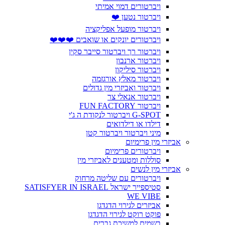
ויברטורים דמוי אמיתי
ויברטור נטען ❤️
ויברטור מופעל אפליקציה
ויברטורים יונקים או שואבים ❤️❤️❤️
ויברטור רך ויברטור סייבר סקין
ויברטור ארנבון
ויברטור סיליקון
ויברטור מאלץ אורגזמה
ויברטור ואביזרי מין גדולים
ויברטור אנאלי צר
ויברטור FUN FACTORY
G-SPOT ויברטור לנקודת ה ג'י
דילדו או דילדואים
מיני ויברטור ויברטור קטן
אביזרי מין פרימיום
ויברטורים פרימיום
סוללות ומטענים לאביזרי מין
אביזרי מין לנשים
ויברטורים עם שליטה מרחוק
סטיספייר ישראל SATISFYER IN ISRAEL
WE VIBE
אביזרים לגירוי הדגדגן
פוקט רוקט לגירוי הדגדגן
בשמים למשיכת גברים