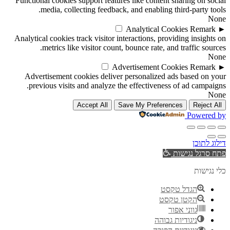
Functional cookies support features like content sharing on social
media, collecting feedback, and enabling third-party tools.
None
Analytical Cookies
Remark
►
Analytical cookies track visitor interactions, providing insights on
metrics like visitor count, bounce rate, and traffic sources.
None
Advertisement Cookies
Remark
►
Advertisement cookies deliver personalized ads based on your
previous visits and analyze the effectiveness of ad campaigns.
None
Accept All
Save My Preferences
Reject All
Powered by
דילוג לתוכן
פתח סרגל נגישות
כלי נגישות
הגדל טקסט
הקטן טקסט
גווני אפור
ניגודיות גבוהה