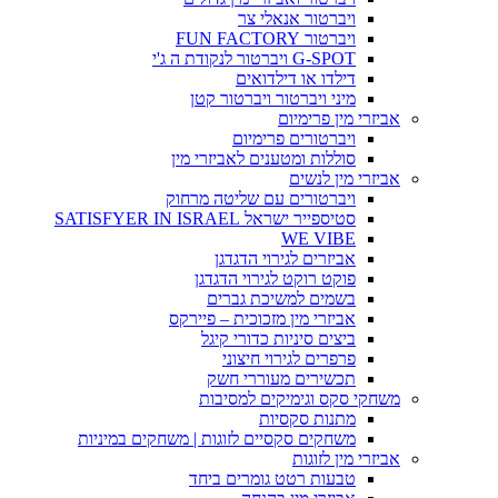
ויברטור אנאלי צר
ויברטור FUN FACTORY
G-SPOT ויברטור לנקודת ה ג'י
דילדו או דילדואים
מיני ויברטור ויברטור קטן
אביזרי מין פרימיום
ויברטורים פרימיום
סוללות ומטענים לאביזרי מין
אביזרי מין לנשים
ויברטורים עם שליטה מרחוק
סטיספייר ישראל SATISFYER IN ISRAEL
WE VIBE
אביזרים לגירוי הדגדגן
פוקט רוקט לגירוי הדגדגן
בשמים למשיכת גברים
אביזרי מין מזכוכית – פיירקס
ביצים סיניות כדורי קיגל
פרפרים לגירוי חיצוני
תכשירים מעוררי חשק
משחקי סקס וגימיקים למסיבות
מתנות סקסיות
משחקים סקסיים לזוגות | משחקים במיניות
אביזרי מין לזוגות
טבעות רטט גומרים ביחד