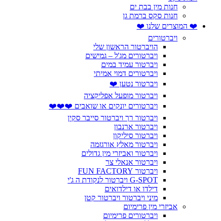
חנות מין בבת ים
חנות סקס ברמת גן
❤️ המוצרים שלנו ❤️
ויברטורים
הויברטור הראשון שלי
ויברטורים מג'ל – גמישים
ויברטור עמיד במים
ויברטורים דמוי אמיתי
ויברטור נטען ❤️
ויברטור מופעל אפליקציה
ויברטורים יונקים או שואבים ❤️❤️❤️
ויברטור רך ויברטור סייבר סקין
ויברטור ארנבון
ויברטור סיליקון
ויברטור מאלץ אורגזמה
ויברטור ואביזרי מין גדולים
ויברטור אנאלי צר
ויברטור FUN FACTORY
G-SPOT ויברטור לנקודת ה ג'י
דילדו או דילדואים
מיני ויברטור ויברטור קטן
אביזרי מין פרימיום
ויברטורים פרימיום