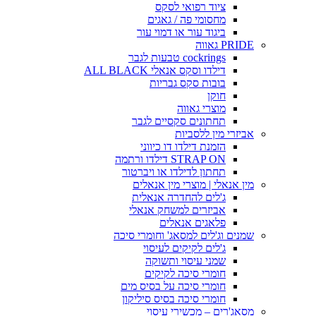
ציוד רפואי לסקס
מחסומי פה / גאגים
ביגוד עור או דמוי עור
PRIDE גאווה
cockrings טבעות לגבר
דילדו וסקס אנאלי ALL BLACK
בובות סקס גבריות
חוקן
מוצרי גאווה
תחתונים סקסיים לגבר
אביזרי מין ללסביות
הזמנת דילדו דו כיווני
STRAP ON דילדו ורתמה
תחתון לדילדו או ויברטור
מין אנאלי | מוצרי מין אנאלים
ג'לים להחדרה אנאלית
אביזרים למשחק אנאלי
פלאגים אנאלים
שמנים וג'לים למסאג' וחומרי סיכה
ג'לים לקיקים לעיסוי
שמני עיסוי ותשוקה
חומרי סיכה לקיקים
חומרי סיכה על בסיס מים
חומרי סיכה בסיס סיליקון
מסאג'רים – מכשירי עיסוי