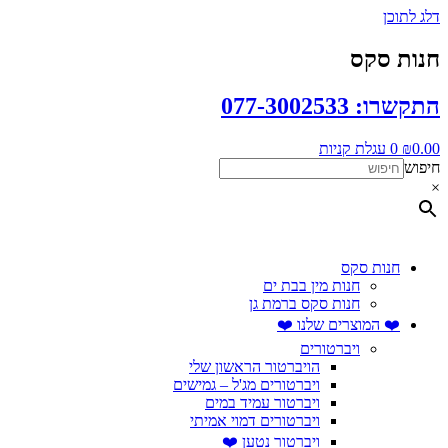
דלג לתוכן
חנות סקס
התקשרו: 077-3002533
0.00
₪
0
עגלת קניות
חיפוש
×
חנות סקס
חנות מין בבת ים
חנות סקס ברמת גן
❤️ המוצרים שלנו ❤️
ויברטורים
הויברטור הראשון שלי
ויברטורים מג'ל – גמישים
ויברטור עמיד במים
ויברטורים דמוי אמיתי
ויברטור נטען ❤️