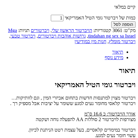
קיים במלאי
כמות של ויברטור גומי הטיל האמריקאי
הוספה לסל
מק"ט:
3061
קטגוריות:
הויברטור הראשון שלי
,
ויברטורים
תגיות:
Mga
tindahan ng sex sa Israel
,
גרושות אוהבות ויברטורים
,
ויברטור טבעי
,
ויברטור מומלץ
,
חנות מין במודיעין
תיאור
מידע נוסף
תיאור
ויברטור גומי הטיל האמריקאי
ויברטור מצוין למתנסות חדשות בתחום אביזרי המין , וגם לוותיקות…
ויברטור קלאסי מחומר נעים למגע ששומר על יציבות אבל מספיק רך .
אורך הויברטור: כ 16.6 ס"מ
מצורפות לויברטור 2 סוללות AA להפעלה נוחה ושקטה
ויברטור במימדים קלאסיים, בעל עצמת רטט הניתנת לכיוון.
עשוי חומר נעים למגע.