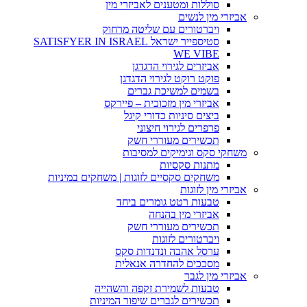
סוללות ומטענים לאביזרי מין
אביזרי מין לנשים
ויברטורים עם שליטה מרחוק
סטיספייר ישראל SATISFYER IN ISRAEL
WE VIBE
אביזרים לגירוי הדגדגן
פוקט רוקט לגירוי הדגדגן
בשמים למשיכת גברים
אביזרי מין מזכוכית – פיירקס
ביצים סיניות כדורי קיגל
פרפרים לגירוי חיצוני
תכשירים מעוררי חשק
משחקי סקס וגימיקים למסיבות
מתנות סקסיות
משחקים סקסיים לזוגות | משחקים במיניות
אביזרי מין לזוגות
טבעות רטט גומרים ביחד
אביזרי מין בהנחה
תכשירים מעוררי חשק
ויברטורים לזוגות
ערסל אהבה ונדנדות סקס
מסככים להחדרה אנאלית
אביזרי מין לגבר
טבעות לשמירת זקפה והשהייה
תכשירים לגברים שיפור המיניות