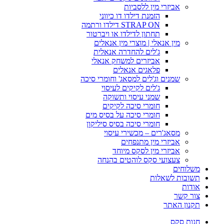
אביזרי מין ללסביות
הזמנת דילדו דו כיווני
STRAP ON דילדו ורתמה
תחתון לדילדו או ויברטור
מין אנאלי | מוצרי מין אנאלים
ג'לים להחדרה אנאלית
אביזרים למשחק אנאלי
פלאגים אנאלים
שמנים וג'לים למסאג' וחומרי סיכה
ג'לים לקיקים לעיסוי
שמני עיסוי ותשוקה
חומרי סיכה לקיקים
חומרי סיכה על בסיס מים
חומרי סיכה בסיס סיליקון
מסאג'רים – מכשירי עיסוי
אביזרי מין מתנפחים
אביזרי מין לסקס מיוחד
צעצועי סקס לוהטים בהנחה
משלוחים
תשובות לשאלות
אודות
צור קשר
תקנון האתר
חנות סקס