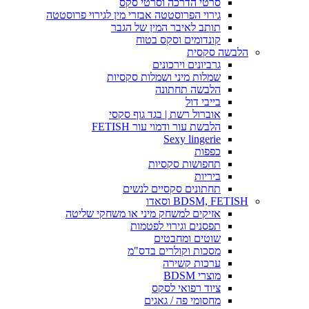
סרטי הדרכה וסרטי סקס
גירוי הפרוסטטה אבזרי מין לגירוי פרוסטטה
תותב לאיבר המין של הגבר
קונדומים וסקס בטוח
הלבשה סקסית
גרביונים וירכונים
שמלות מיני ושמלות סקסיות
הלבשה תחתונה
בייבי דול
אוברול רשת | בגד גוף סקסי
הלבשת עור ודמוי עור FETISH
Sexy lingerie
כפפות
תחפושות סקסיות
ביריות
תחתונים סקסיים לנשים
BDSM, FETISH וסאדו
אזיקים למשחק מיני או משחקי שליטה
תפסנים וגירוי לפטמות
שוטים ומחבטים
מסכות וקולרים בדס"מ
ערכות קשירה
מוצרי BDSM
ציוד רפואי לסקס
מחסומי פה / גאגים