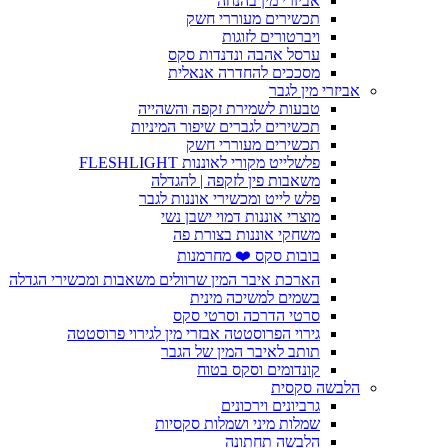
אביזרי מין בהנחה
תכשירים מעוררי חשק
ויברטורים לזוגות
ערסל אהבה ונדנדות סקס
מסככים להחדרה אנאלית
אביזרי מין לגבר
טבעות לשמירת זקפה והשהייה
תכשירים לגברים שיפור המיניות
תכשירים מעוררי חשק
פלשלייט מקורי לאוננות FLESHLIGHT
משאבות פין לזקפה | להגדלה
פלש לייט ומכשירי אוננות לגבר
מוצרי אוננות דמוי ישבן נשי
משחקי אוננות בצורת פה
בובות סקס ❤️ מחרמנות
הארכת איבר המין שרוולים משאבות ומכשירי הגדלה
בשמים למשיכה מינית
סרטי הדרכה וסרטי סקס
גירוי הפרוסטטה אבזרי מין לגירוי פרוסטטה
תותב לאיבר המין של הגבר
קונדומים וסקס בטוח
הלבשה סקסית
גרביונים וירכונים
שמלות מיני ושמלות סקסיות
הלבשה תחתונה