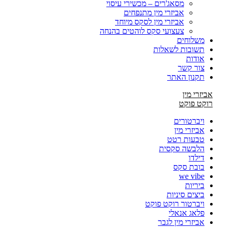
מסאג'רים – מכשירי עיסוי
אביזרי מין מתנפחים
אביזרי מין לסקס מיוחד
צעצועי סקס לוהטים בהנחה
משלוחים
תשובות לשאלות
אודות
צור קשר
תקנון האתר
אביזרי מין
רוקט פוקט
ויברטורים
אביזרי מין
טבעות רטט
הלבשה סקסית
דילדו
בובת סקס
we vibe
ביריות
ביצים סיניות
ויברטור רוקט פוקט
פלאג אנאלי
אביזרי מין לגבר