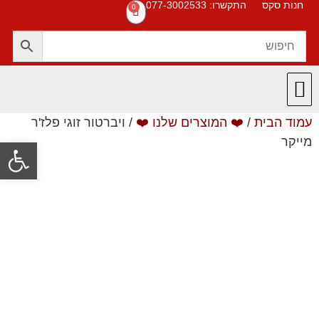
חנות סקס
התקשרו: 077-3002533
0
עמוד הבית
/
❤️ המוצרים שלנו ❤️
/ ויברטור זוגי פלז'ר
חנות סקס
תקנון האתר
❤️ המוצרים שלנו ❤️
תשובות לשאלות
מייקר
פתח סרגל