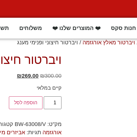
חנות סקס
❤️ המוצרים שלנו ❤️
משלוחים
תשו
ויברטור מאלץ אורגזמה
/ ויברטור חיצוני ופנימי מענג
ויברטור חיצונ
₪
269.00
₪
300.00
קיים במלאי
הוספה לסל
מק"ט:
BW-63008/V
קטגור
אורגזמה
תגיות:
אביזרים מינ