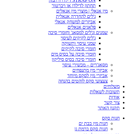
STRAP ON דילדו ורתמה
תחתון לדילדו או ויברטור
מין אנאלי | מוצרי מין אנאלים
ג'לים להחדרה אנאלית
אביזרים למשחק אנאלי
פלאגים אנאלים
שמנים וג'לים למסאג' וחומרי סיכה
ג'לים לקיקים לעיסוי
שמני עיסוי ותשוקה
חומרי סיכה לקיקים
חומרי סיכה על בסיס מים
חומרי סיכה בסיס סיליקון
מסאג'רים – מכשירי עיסוי
אביזרי מין מתנפחים
אביזרי מין לסקס מיוחד
צעצועי סקס לוהטים בהנחה
משלוחים
תשובות לשאלות
אודות
צור קשר
תקנון האתר
חנות סקס
חנות מין בבת ים
חנות סקס ברמת גן