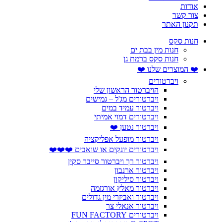
אודות
צור קשר
תקנון האתר
חנות סקס
חנות מין בבת ים
חנות סקס ברמת גן
❤️ המוצרים שלנו ❤️
ויברטורים
הויברטור הראשון שלי
ויברטורים מג'ל – גמישים
ויברטור עמיד במים
ויברטורים דמוי אמיתי
ויברטור נטען ❤️
ויברטור מופעל אפליקציה
ויברטורים יונקים או שואבים ❤️❤️❤️
ויברטור רך ויברטור סייבר סקין
ויברטור ארנבון
ויברטור סיליקון
ויברטור מאלץ אורגזמה
ויברטור ואביזרי מין גדולים
ויברטור אנאלי צר
ויברטורים FUN FACTORY