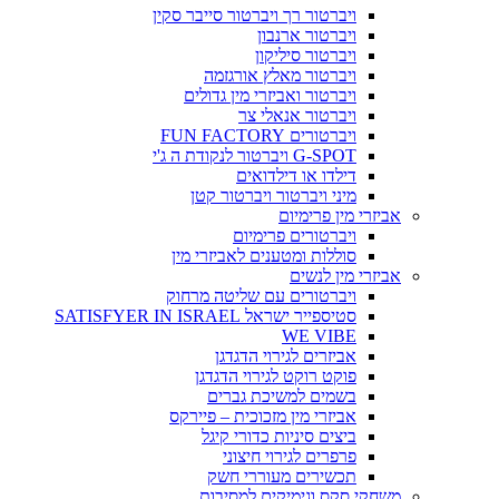
ויברטור רך ויברטור סייבר סקין
ויברטור ארנבון
ויברטור סיליקון
ויברטור מאלץ אורגזמה
ויברטור ואביזרי מין גדולים
ויברטור אנאלי צר
ויברטורים FUN FACTORY
G-SPOT ויברטור לנקודת ה ג'י
דילדו או דילדואים
מיני ויברטור ויברטור קטן
אביזרי מין פרימיום
ויברטורים פרימיום
סוללות ומטענים לאביזרי מין
אביזרי מין לנשים
ויברטורים עם שליטה מרחוק
סטיספייר ישראל SATISFYER IN ISRAEL
WE VIBE
אביזרים לגירוי הדגדגן
פוקט רוקט לגירוי הדגדגן
בשמים למשיכת גברים
אביזרי מין מזכוכית – פיירקס
ביצים סיניות כדורי קיגל
פרפרים לגירוי חיצוני
תכשירים מעוררי חשק
משחקי סקס וגימיקים למסיבות