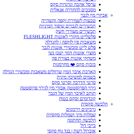
ערסל אהבה ונדנדות סקס
מסככים להחדרה אנאלית
אביזרי מין לגבר
טבעות לשמירת זקפה והשהייה
תכשירים לגברים שיפור המיניות
תכשירים מעוררי חשק
פלשלייט מקורי לאוננות FLESHLIGHT
משאבות פין לזקפה | להגדלה
פלש לייט ומכשירי אוננות לגבר
מוצרי אוננות דמוי ישבן נשי
משחקי אוננות בצורת פה
בובות סקס ❤️ מחרמנות
הארכת איבר המין שרוולים משאבות ומכשירי הגדלה
בשמים למשיכה מינית
סרטי הדרכה וסרטי סקס
גירוי הפרוסטטה אבזרי מין לגירוי פרוסטטה
תותב לאיבר המין של הגבר
קונדומים וסקס בטוח
הלבשה סקסית
גרביונים וירכונים
שמלות מיני ושמלות סקסיות
הלבשה תחתונה
בייבי דול
אוברול רשת | בגד גוף סקסי