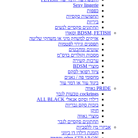
Sexy lingerie
כפפות
תחפושות סקסיות
ביריות
תחתונים סקסיים לנשים
BDSM, FETISH וסאדו
אזיקים למשחק מיני או משחקי שליטה
תפסנים וגירוי לפטמות
שוטים ומחבטים
מסכות וקולרים בדס"מ
ערכות קשירה
מוצרי BDSM
ציוד רפואי לסקס
מחסומי פה / גאגים
ביגוד עור או דמוי עור
PRIDE גאווה
cockrings טבעות לגבר
דילדו וסקס אנאלי ALL BLACK
בובות סקס גבריות
חוקן
מוצרי גאווה
תחתונים סקסיים לגבר
אביזרי מין ללסביות
הזמנת דילדו דו כיווני