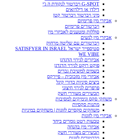
G-SPOT ויברטור לנקודת ה ג'י
דילדו או דילדואים
מיני ויברטור ויברטור קטן
אביזרי מין פרימיום
ויברטורים פרימיום
סוללות ומטענים לאביזרי מין
אביזרי מין לנשים
ויברטורים עם שליטה מרחוק
סטיספייר ישראל SATISFYER IN ISRAEL
WE VIBE
אביזרים לגירוי הדגדגן
פוקט רוקט לגירוי הדגדגן
בשמים למשיכת גברים
אביזרי מין מזכוכית – פיירקס
ביצים סיניות כדורי קיגל
פרפרים לגירוי חיצוני
תכשירים מעוררי חשק
משחקי סקס וגימיקים למסיבות
מתנות סקסיות
משחקים סקסיים לזוגות | משחקים במיניות
אביזרי מין לזוגות
טבעות רטט גומרים ביחד
אביזרי מין בהנחה
תכשירים מעוררי חשק
ויברטורים לזוגות