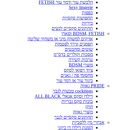
הלבשת עור ודמוי עור FETISH
Sexy lingerie
כפפות
תחפושות סקסיות
ביריות
תחתונים סקסיים לנשים
BDSM, FETISH וסאדו
אזיקים למשחק מיני או משחקי שליטה
תפסנים וגירוי לפטמות
שוטים ומחבטים
מסכות וקולרים בדס"מ
ערכות קשירה
מוצרי BDSM
ציוד רפואי לסקס
מחסומי פה / גאגים
ביגוד עור או דמוי עור
PRIDE גאווה
cockrings טבעות לגבר
דילדו וסקס אנאלי ALL BLACK
בובות סקס גבריות
חוקן
מוצרי גאווה
תחתונים סקסיים לגבר
אביזרי מין ללסביות
הזמנת דילדו דו כיווני