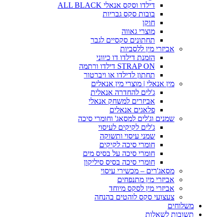
דילדו וסקס אנאלי ALL BLACK
בובות סקס גבריות
חוקן
מוצרי גאווה
תחתונים סקסיים לגבר
אביזרי מין ללסביות
הזמנת דילדו דו כיווני
STRAP ON דילדו ורתמה
תחתון לדילדו או ויברטור
מין אנאלי | מוצרי מין אנאלים
ג'לים להחדרה אנאלית
אביזרים למשחק אנאלי
פלאגים אנאלים
שמנים וג'לים למסאג' וחומרי סיכה
ג'לים לקיקים לעיסוי
שמני עיסוי ותשוקה
חומרי סיכה לקיקים
חומרי סיכה על בסיס מים
חומרי סיכה בסיס סיליקון
מסאג'רים – מכשירי עיסוי
אביזרי מין מתנפחים
אביזרי מין לסקס מיוחד
צעצועי סקס לוהטים בהנחה
משלוחים
תשובות לשאלות