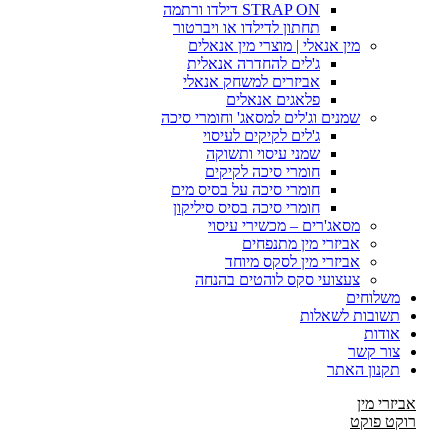
STRAP ON דילדו ורתמה
תחתון לדילדו או ויברטור
מין אנאלי | מוצרי מין אנאלים
ג'לים להחדרה אנאלית
אביזרים למשחק אנאלי
פלאגים אנאלים
שמנים וג'לים למסאג' וחומרי סיכה
ג'לים לקיקים לעיסוי
שמני עיסוי ותשוקה
חומרי סיכה לקיקים
חומרי סיכה על בסיס מים
חומרי סיכה בסיס סיליקון
מסאג'רים – מכשירי עיסוי
אביזרי מין מתנפחים
אביזרי מין לסקס מיוחד
צעצועי סקס לוהטים בהנחה
משלוחים
תשובות לשאלות
אודות
צור קשר
תקנון האתר
אביזרי מין
רוקט פוקט