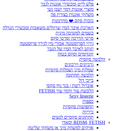
פלש לייט ומכשירי אוננות לגבר
מוצרי אוננות דמוי ישבן נשי
משחקי אוננות בצורת פה
בובות סקס ❤️ מחרמנות
הארכת איבר המין שרוולים משאבות ומכשירי הגדלה
בשמים למשיכה מינית
סרטי הדרכה וסרטי סקס
גירוי הפרוסטטה אבזרי מין לגירוי פרוסטטה
תותב לאיבר המין של הגבר
קונדומים וסקס בטוח
הלבשה סקסית
גרביונים וירכונים
שמלות מיני ושמלות סקסיות
הלבשה תחתונה
בייבי דול
אוברול רשת | בגד גוף סקסי
הלבשת עור ודמוי עור FETISH
Sexy lingerie
כפפות
תחפושות סקסיות
ביריות
תחתונים סקסיים לנשים
BDSM, FETISH וסאדו
אזיקים למשחק מיני או משחקי שליטה