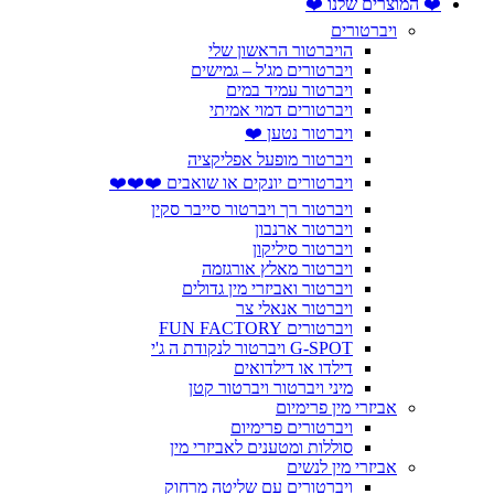
❤️ המוצרים שלנו ❤️
ויברטורים
הויברטור הראשון שלי
ויברטורים מג'ל – גמישים
ויברטור עמיד במים
ויברטורים דמוי אמיתי
ויברטור נטען ❤️
ויברטור מופעל אפליקציה
ויברטורים יונקים או שואבים ❤️❤️❤️
ויברטור רך ויברטור סייבר סקין
ויברטור ארנבון
ויברטור סיליקון
ויברטור מאלץ אורגזמה
ויברטור ואביזרי מין גדולים
ויברטור אנאלי צר
ויברטורים FUN FACTORY
G-SPOT ויברטור לנקודת ה ג'י
דילדו או דילדואים
מיני ויברטור ויברטור קטן
אביזרי מין פרימיום
ויברטורים פרימיום
סוללות ומטענים לאביזרי מין
אביזרי מין לנשים
ויברטורים עם שליטה מרחוק