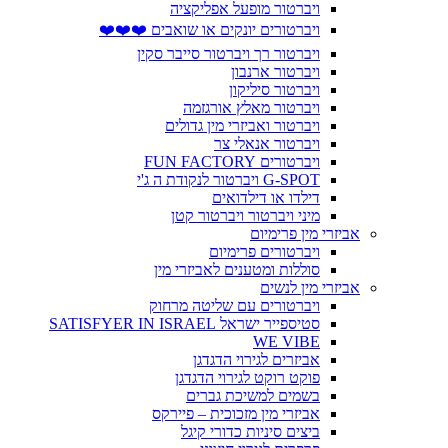
ויברטור מופעל אפליקציה
ויברטורים יונקים או שואבים ❤️❤️❤️
ויברטור רך ויברטור סייבר סקין
ויברטור ארנבון
ויברטור סיליקון
ויברטור מאלץ אורגזמה
ויברטור ואביזרי מין גדולים
ויברטור אנאלי צר
ויברטורים FUN FACTORY
G-SPOT ויברטור לנקודת ה ג'י
דילדו או דילדואים
מיני ויברטור ויברטור קטן
אביזרי מין פרימיום
ויברטורים פרימיום
סוללות ומטענים לאביזרי מין
אביזרי מין לנשים
ויברטורים עם שליטה מרחוק
סטיספייר ישראל SATISFYER IN ISRAEL
WE VIBE
אביזרים לגירוי הדגדגן
פוקט רוקט לגירוי הדגדגן
בשמים למשיכת גברים
אביזרי מין מזכוכית – פיירקס
ביצים סיניות כדורי קיגל