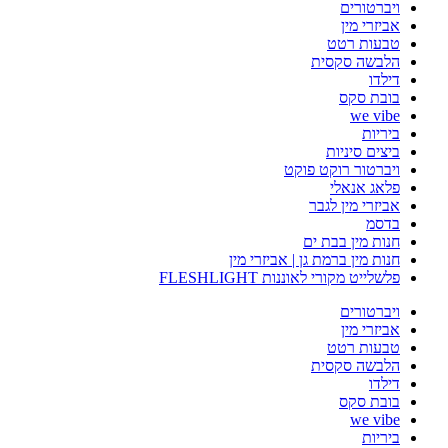
ויברטורים
אביזרי מין
טבעות רטט
הלבשה סקסית
דילדו
בובת סקס
we vibe
ביריות
ביצים סיניות
ויברטור רוקט פוקט
פלאג אנאלי
אביזרי מין לגבר
בדסמ
חנות מין בבת ים
חנות מין ברמת גן | אביזרי מין
פלשלייט מקורי לאוננות FLESHLIGHT
ויברטורים
אביזרי מין
טבעות רטט
הלבשה סקסית
דילדו
בובת סקס
we vibe
ביריות