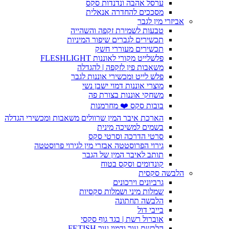
ערסל אהבה ונדנדות סקס
מסככים להחדרה אנאלית
אביזרי מין לגבר
טבעות לשמירת זקפה והשהייה
תכשירים לגברים שיפור המיניות
תכשירים מעוררי חשק
פלשלייט מקורי לאוננות FLESHLIGHT
משאבות פין לזקפה | להגדלה
פלש לייט ומכשירי אוננות לגבר
מוצרי אוננות דמוי ישבן נשי
משחקי אוננות בצורת פה
בובות סקס ❤️ מחרמנות
הארכת איבר המין שרוולים משאבות ומכשירי הגדלה
בשמים למשיכה מינית
סרטי הדרכה וסרטי סקס
גירוי הפרוסטטה אבזרי מין לגירוי פרוסטטה
תותב לאיבר המין של הגבר
קונדומים וסקס בטוח
הלבשה סקסית
גרביונים וירכונים
שמלות מיני ושמלות סקסיות
הלבשה תחתונה
בייבי דול
אוברול רשת | בגד גוף סקסי
הלבשת עור ודמוי עור FETISH