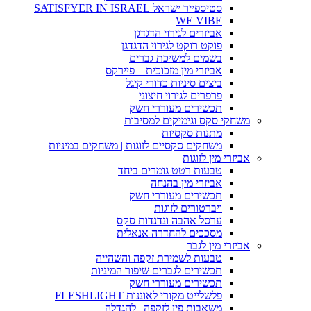
סטיספייר ישראל SATISFYER IN ISRAEL
WE VIBE
אביזרים לגירוי הדגדגן
פוקט רוקט לגירוי הדגדגן
בשמים למשיכת גברים
אביזרי מין מזכוכית – פיירקס
ביצים סיניות כדורי קיגל
פרפרים לגירוי חיצוני
תכשירים מעוררי חשק
משחקי סקס וגימיקים למסיבות
מתנות סקסיות
משחקים סקסיים לזוגות | משחקים במיניות
אביזרי מין לזוגות
טבעות רטט גומרים ביחד
אביזרי מין בהנחה
תכשירים מעוררי חשק
ויברטורים לזוגות
ערסל אהבה ונדנדות סקס
מסככים להחדרה אנאלית
אביזרי מין לגבר
טבעות לשמירת זקפה והשהייה
תכשירים לגברים שיפור המיניות
תכשירים מעוררי חשק
פלשלייט מקורי לאוננות FLESHLIGHT
משאבות פין לזקפה | להגדלה