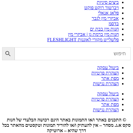
ביצים סיניות
ויברטור רוקט פוקט
פלאג אנאלי
אביזרי מין לגבר
בדסמ
חנות מין בבת ים
חנות מין ברמת גן | אביזרי מין
פלשלייט מקורי לאוננות FLESHLIGHT
ביטול עסקה
הצהרת פרטיות
מפת אתר
הצהרת נגישות
ביטול עסקה
הצהרת פרטיות
מפת אתר
הצהרת נגישות
© התכנים באתר ו/או התמונות באתר הינם רכושה הבלעדי של חנות
סקס א.ג. מסחר – אין להעתיק ו/או להוריד תמונות וטקסטים מהאתר בכל
דרך שהיא – ארוטיקה