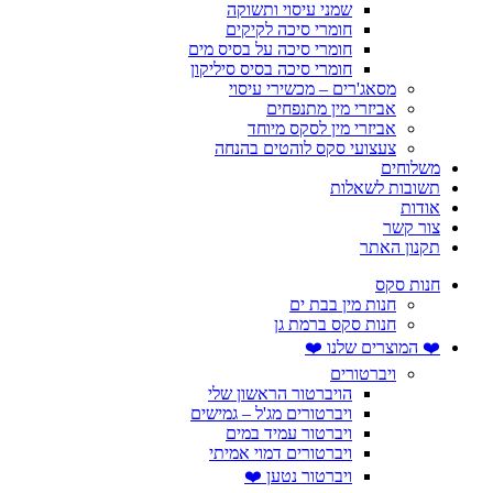
שמני עיסוי ותשוקה
חומרי סיכה לקיקים
חומרי סיכה על בסיס מים
חומרי סיכה בסיס סיליקון
מסאג'רים – מכשירי עיסוי
אביזרי מין מתנפחים
אביזרי מין לסקס מיוחד
צעצועי סקס לוהטים בהנחה
משלוחים
תשובות לשאלות
אודות
צור קשר
תקנון האתר
חנות סקס
חנות מין בבת ים
חנות סקס ברמת גן
❤️ המוצרים שלנו ❤️
ויברטורים
הויברטור הראשון שלי
ויברטורים מג'ל – גמישים
ויברטור עמיד במים
ויברטורים דמוי אמיתי
ויברטור נטען ❤️