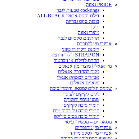
PRIDE גאווה
cockrings טבעות לגבר
דילדו וסקס אנאלי ALL BLACK
בובות סקס גבריות
חוקן
מוצרי גאווה
תחתונים סקסיים לגבר
אביזרי מין ללסביות
הזמנת דילדו דו כיווני
STRAP ON דילדו ורתמה
תחתון לדילדו או ויברטור
מין אנאלי | מוצרי מין אנאלים
ג'לים להחדרה אנאלית
אביזרים למשחק אנאלי
פלאגים אנאלים
שמנים וג'לים למסאג' וחומרי סיכה
ג'לים לקיקים לעיסוי
שמני עיסוי ותשוקה
חומרי סיכה לקיקים
חומרי סיכה על בסיס מים
חומרי סיכה בסיס סיליקון
מסאג'רים – מכשירי עיסוי
אביזרי מין מתנפחים
אביזרי מין לסקס מיוחד
צעצועי סקס לוהטים בהנחה