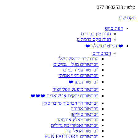
טלפון: 077-3002533
סקס שופ
חנות סקס
חנות מין בבת ים
חנות סקס ברמת גן
❤️ המוצרים שלנו ❤️
ויברטורים
הויברטור הראשון שלי
ויברטורים מג'ל – גמישים
ויברטור עמיד במים
ויברטורים דמוי אמיתי
ויברטור נטען ❤️
ויברטור מופעל אפליקציה
ויברטורים יונקים או שואבים ❤️❤️❤️
ויברטור רך ויברטור סייבר סקין
ויברטור ארנבון
ויברטור סיליקון
ויברטור מאלץ אורגזמה
ויברטור ואביזרי מין גדולים
ויברטור אנאלי צר
ויברטורים FUN FACTORY