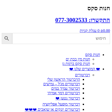
דלג
חנות סקס
לתוכן
התקשרו: 077-3002533
0.00
₪
0
עגלת קניות
חנות סקס
חנות מין בבת ים
חנות סקס ברמת גן
❤️ המוצרים שלנו ❤️
ויברטורים
הויברטור הראשון שלי
ויברטורים מג'ל – גמישים
ויברטור עמיד במים
ויברטורים דמוי אמיתי
ויברטור נטען ❤️
ויברטור מופעל אפליקציה
ויברטורים יונקים או שואבים ❤️❤️❤️