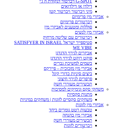
G-SPOT ויברטור לנקודת ה ג'י
דילדו או דילדואים
מיני ויברטור ויברטור קטן
אביזרי מין פרימיום
ויברטורים פרימיום
סוללות ומטענים לאביזרי מין
אביזרי מין לנשים
ויברטורים עם שליטה מרחוק
סטיספייר ישראל SATISFYER IN ISRAEL
WE VIBE
אביזרים לגירוי הדגדגן
פוקט רוקט לגירוי הדגדגן
בשמים למשיכת גברים
אביזרי מין מזכוכית – פיירקס
ביצים סיניות כדורי קיגל
פרפרים לגירוי חיצוני
תכשירים מעוררי חשק
משחקי סקס וגימיקים למסיבות
מתנות סקסיות
משחקים סקסיים לזוגות | משחקים במיניות
אביזרי מין לזוגות
טבעות רטט גומרים ביחד
אביזרי מין בהנחה
תכשירים מעוררי חשק
ויברטורים לזוגות