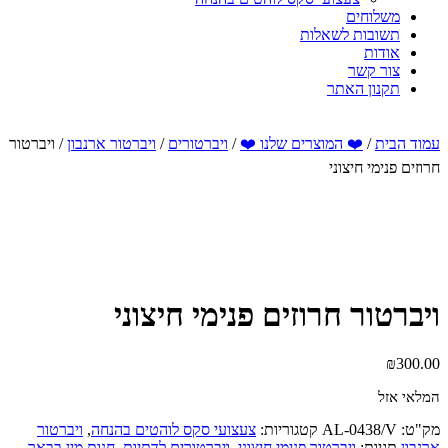
משלוחים
תשובות לשאלות
אודות
צור קשר
תקנון האתר
עמוד הבית
/
❤️ המוצרים שלנו ❤️
/
ויברטורים
/
ויברטור ארנבון
/ ויברטור
חרוזים פנימי חיצוני
ויברטור חרוזים פנימי חיצוני
₪
300.00
המלאי אזל
מק"ט:
AL-0438/V
קטגוריות:
צעצועי סקס לוהטים בהנחה
,
ויברטור
ארנבון
תגיות:
ויברטור פנימי חיצוני
,
ויברטורים לדתיות
,
חנות מין בבאר