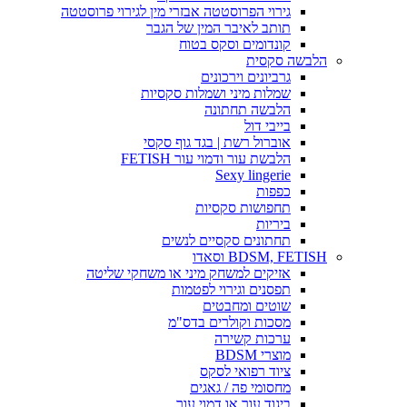
גירוי הפרוסטטה אבזרי מין לגירוי פרוסטטה
תותב לאיבר המין של הגבר
קונדומים וסקס בטוח
הלבשה סקסית
גרביונים וירכונים
שמלות מיני ושמלות סקסיות
הלבשה תחתונה
בייבי דול
אוברול רשת | בגד גוף סקסי
הלבשת עור ודמוי עור FETISH
Sexy lingerie
כפפות
תחפושות סקסיות
ביריות
תחתונים סקסיים לנשים
BDSM, FETISH וסאדו
אזיקים למשחק מיני או משחקי שליטה
תפסנים וגירוי לפטמות
שוטים ומחבטים
מסכות וקולרים בדס"מ
ערכות קשירה
מוצרי BDSM
ציוד רפואי לסקס
מחסומי פה / גאגים
ביגוד עור או דמוי עור