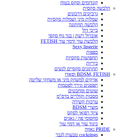
קונדומים וסקס בטוח
הלבשה סקסית
גרביונים וירכונים
שמלות מיני ושמלות סקסיות
הלבשה תחתונה
בייבי דול
אוברול רשת | בגד גוף סקסי
הלבשת עור ודמוי עור FETISH
Sexy lingerie
כפפות
תחפושות סקסיות
ביריות
תחתונים סקסיים לנשים
BDSM, FETISH וסאדו
אזיקים למשחק מיני או משחקי שליטה
תפסנים וגירוי לפטמות
שוטים ומחבטים
מסכות וקולרים בדס"מ
ערכות קשירה
מוצרי BDSM
ציוד רפואי לסקס
מחסומי פה / גאגים
ביגוד עור או דמוי עור
PRIDE גאווה
cockrings טבעות לגבר