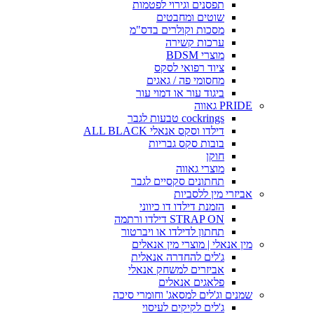
תפסנים וגירוי לפטמות
שוטים ומחבטים
מסכות וקולרים בדס"מ
ערכות קשירה
מוצרי BDSM
ציוד רפואי לסקס
מחסומי פה / גאגים
ביגוד עור או דמוי עור
PRIDE גאווה
cockrings טבעות לגבר
דילדו וסקס אנאלי ALL BLACK
בובות סקס גבריות
חוקן
מוצרי גאווה
תחתונים סקסיים לגבר
אביזרי מין ללסביות
הזמנת דילדו דו כיווני
STRAP ON דילדו ורתמה
תחתון לדילדו או ויברטור
מין אנאלי | מוצרי מין אנאלים
ג'לים להחדרה אנאלית
אביזרים למשחק אנאלי
פלאגים אנאלים
שמנים וג'לים למסאג' וחומרי סיכה
ג'לים לקיקים לעיסוי