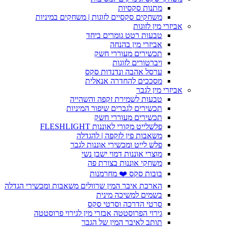
מתנות סקסיות
משחקים סקסיים לזוגות | משחקים במיניות
אביזרי מין לזוגות
טבעות רטט גומרים ביחד
אביזרי מין בהנחה
תכשירים מעוררי חשק
ויברטורים לזוגות
ערסל אהבה ונדנדות סקס
מסככים להחדרה אנאלית
אביזרי מין לגבר
טבעות לשמירת זקפה והשהייה
תכשירים לגברים שיפור המיניות
תכשירים מעוררי חשק
פלשלייט מקורי לאוננות FLESHLIGHT
משאבות פין לזקפה | להגדלה
פלש לייט ומכשירי אוננות לגבר
מוצרי אוננות דמוי ישבן נשי
משחקי אוננות בצורת פה
בובות סקס ❤️ מחרמנות
הארכת איבר המין שרוולים משאבות ומכשירי הגדלה
בשמים למשיכה מינית
סרטי הדרכה וסרטי סקס
גירוי הפרוסטטה אבזרי מין לגירוי פרוסטטה
תותב לאיבר המין של הגבר