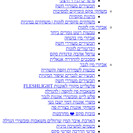
פרפרים לגירוי חיצוני
תכשירים מעוררי חשק
משחקי סקס וגימיקים למסיבות
מתנות סקסיות
משחקים סקסיים לזוגות | משחקים במיניות
אביזרי מין לזוגות
טבעות רטט גומרים ביחד
אביזרי מין בהנחה
תכשירים מעוררי חשק
ויברטורים לזוגות
ערסל אהבה ונדנדות סקס
מסככים להחדרה אנאלית
אביזרי מין לגבר
טבעות לשמירת זקפה והשהייה
תכשירים לגברים שיפור המיניות
תכשירים מעוררי חשק
פלשלייט מקורי לאוננות FLESHLIGHT
משאבות פין לזקפה | להגדלה
פלש לייט ומכשירי אוננות לגבר
מוצרי אוננות דמוי ישבן נשי
משחקי אוננות בצורת פה
בובות סקס ❤️ מחרמנות
הארכת איבר המין שרוולים משאבות ומכשירי הגדלה
בשמים למשיכה מינית
סרטי הדרכה וסרטי סקס