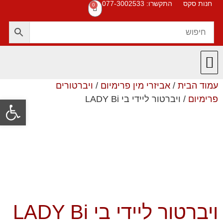
חנות סקס
התקשרו: 077-3002533
0
עמוד הבית
/
אביזרי מין פרימיום
/
ויברטורים
חנות סקס
תקנון האתר
❤️ המוצרים שלנו ❤️
תשובות לשאלות
פרימיום
/ ויברטור ליידי בי LADY Bi
פתח סרגל
ויברטור ליידי בי LADY Bi