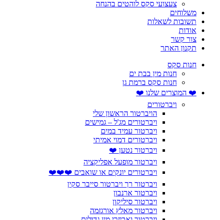
צעצועי סקס לוהטים בהנחה
משלוחים
תשובות לשאלות
אודות
צור קשר
תקנון האתר
חנות סקס
חנות מין בבת ים
חנות סקס ברמת גן
❤️ המוצרים שלנו ❤️
ויברטורים
הויברטור הראשון שלי
ויברטורים מג'ל – גמישים
ויברטור עמיד במים
ויברטורים דמוי אמיתי
ויברטור נטען ❤️
ויברטור מופעל אפליקציה
ויברטורים יונקים או שואבים ❤️❤️❤️
ויברטור רך ויברטור סייבר סקין
ויברטור ארנבון
ויברטור סיליקון
ויברטור מאלץ אורגזמה
ויברטור ואביזרי מין גדולים