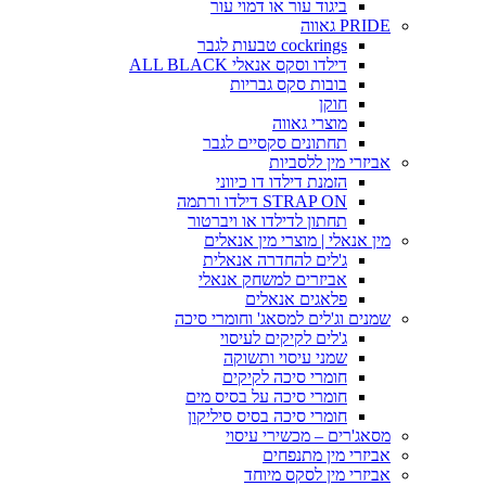
ביגוד עור או דמוי עור
PRIDE גאווה
cockrings טבעות לגבר
דילדו וסקס אנאלי ALL BLACK
בובות סקס גבריות
חוקן
מוצרי גאווה
תחתונים סקסיים לגבר
אביזרי מין ללסביות
הזמנת דילדו דו כיווני
STRAP ON דילדו ורתמה
תחתון לדילדו או ויברטור
מין אנאלי | מוצרי מין אנאלים
ג'לים להחדרה אנאלית
אביזרים למשחק אנאלי
פלאגים אנאלים
שמנים וג'לים למסאג' וחומרי סיכה
ג'לים לקיקים לעיסוי
שמני עיסוי ותשוקה
חומרי סיכה לקיקים
חומרי סיכה על בסיס מים
חומרי סיכה בסיס סיליקון
מסאג'רים – מכשירי עיסוי
אביזרי מין מתנפחים
אביזרי מין לסקס מיוחד