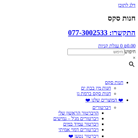
דלג לתוכן
חנות סקס
התקשרו: 077-3002533
0.00
₪
0
עגלת קניות
חיפוש
×
חנות סקס
חנות מין בבת ים
חנות סקס ברמת גן
❤️ המוצרים שלנו ❤️
ויברטורים
הויברטור הראשון שלי
ויברטורים מג'ל – גמישים
ויברטור עמיד במים
ויברטורים דמוי אמיתי
ויברטור נטען ❤️