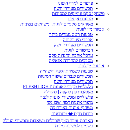
פרפרים לגירוי חיצוני
תכשירים מעוררי חשק
משחקי סקס וגימיקים למסיבות
מתנות סקסיות
משחקים סקסיים לזוגות | משחקים במיניות
אביזרי מין לזוגות
טבעות רטט גומרים ביחד
אביזרי מין בהנחה
תכשירים מעוררי חשק
ויברטורים לזוגות
ערסל אהבה ונדנדות סקס
מסככים להחדרה אנאלית
אביזרי מין לגבר
טבעות לשמירת זקפה והשהייה
תכשירים לגברים שיפור המיניות
תכשירים מעוררי חשק
פלשלייט מקורי לאוננות FLESHLIGHT
משאבות פין לזקפה | להגדלה
פלש לייט ומכשירי אוננות לגבר
מוצרי אוננות דמוי ישבן נשי
משחקי אוננות בצורת פה
בובות סקס ❤️ מחרמנות
הארכת איבר המין שרוולים משאבות ומכשירי הגדלה
בשמים למשיכה מינית