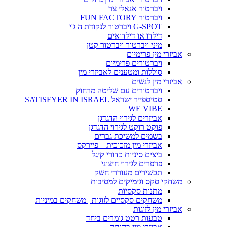
ויברטור אנאלי צר
ויברטור FUN FACTORY
G-SPOT ויברטור לנקודת ה ג'י
דילדו או דילדואים
מיני ויברטור ויברטור קטן
אביזרי מין פרימיום
ויברטורים פרימיום
סוללות ומטענים לאביזרי מין
אביזרי מין לנשים
ויברטורים עם שליטה מרחוק
סטיספייר ישראל SATISFYER IN ISRAEL
WE VIBE
אביזרים לגירוי הדגדגן
פוקט רוקט לגירוי הדגדגן
בשמים למשיכת גברים
אביזרי מין מזכוכית – פיירקס
ביצים סיניות כדורי קיגל
פרפרים לגירוי חיצוני
תכשירים מעוררי חשק
משחקי סקס וגימיקים למסיבות
מתנות סקסיות
משחקים סקסיים לזוגות | משחקים במיניות
אביזרי מין לזוגות
טבעות רטט גומרים ביחד