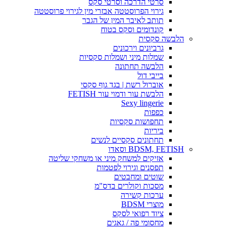
סרטי הדרכה וסרטי סקס
גירוי הפרוסטטה אבזרי מין לגירוי פרוסטטה
תותב לאיבר המין של הגבר
קונדומים וסקס בטוח
הלבשה סקסית
גרביונים וירכונים
שמלות מיני ושמלות סקסיות
הלבשה תחתונה
בייבי דול
אוברול רשת | בגד גוף סקסי
הלבשת עור ודמוי עור FETISH
Sexy lingerie
כפפות
תחפושות סקסיות
ביריות
תחתונים סקסיים לנשים
BDSM, FETISH וסאדו
אזיקים למשחק מיני או משחקי שליטה
תפסנים וגירוי לפטמות
שוטים ומחבטים
מסכות וקולרים בדס"מ
ערכות קשירה
מוצרי BDSM
ציוד רפואי לסקס
מחסומי פה / גאגים