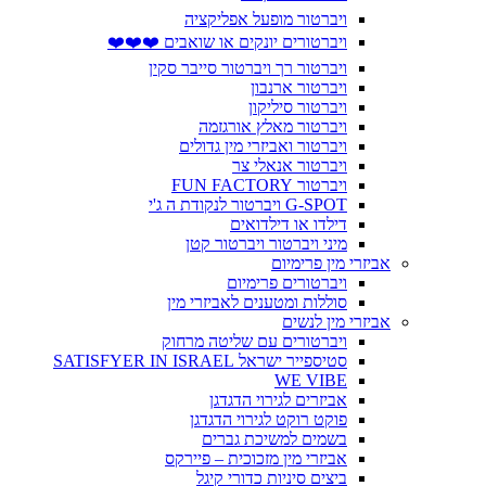
ויברטור מופעל אפליקציה
ויברטורים יונקים או שואבים ❤️❤️❤️
ויברטור רך ויברטור סייבר סקין
ויברטור ארנבון
ויברטור סיליקון
ויברטור מאלץ אורגזמה
ויברטור ואביזרי מין גדולים
ויברטור אנאלי צר
ויברטור FUN FACTORY
G-SPOT ויברטור לנקודת ה ג'י
דילדו או דילדואים
מיני ויברטור ויברטור קטן
אביזרי מין פרימיום
ויברטורים פרימיום
סוללות ומטענים לאביזרי מין
אביזרי מין לנשים
ויברטורים עם שליטה מרחוק
סטיספייר ישראל SATISFYER IN ISRAEL
WE VIBE
אביזרים לגירוי הדגדגן
פוקט רוקט לגירוי הדגדגן
בשמים למשיכת גברים
אביזרי מין מזכוכית – פיירקס
ביצים סיניות כדורי קיגל