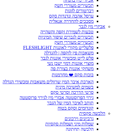
אביזרי מין בהנחה
תכשירים מעוררי חשק
ויברטורים לזוגות
ערסל אהבה ונדנדות סקס
מסככים להחדרה אנאלית
אביזרי מין לגבר
טבעות לשמירת זקפה והשהייה
תכשירים לגברים שיפור המיניות
תכשירים מעוררי חשק
פלשלייט מקורי לאוננות FLESHLIGHT
משאבות פין לזקפה | להגדלה
פלש לייט ומכשירי אוננות לגבר
מוצרי אוננות דמוי ישבן נשי
משחקי אוננות בצורת פה
בובות סקס ❤️ מחרמנות
הארכת איבר המין שרוולים משאבות ומכשירי הגדלה
בשמים למשיכה מינית
סרטי הדרכה וסרטי סקס
גירוי הפרוסטטה אבזרי מין לגירוי פרוסטטה
תותב לאיבר המין של הגבר
קונדומים וסקס בטוח
הלבשה סקסית
גרביונים וירכונים
שמלות מיני ושמלות סקסיות
הלבשה תחתונה