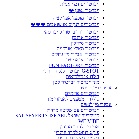
ויברטורים דמוי אמיתי
ויברטור נטען ❤️
ויברטור מופעל אפליקציה
ויברטורים יונקים או שואבים ❤️❤️❤️
ויברטור רך ויברטור סייבר סקין
ויברטור ארנבון
ויברטור סיליקון
ויברטור מאלץ אורגזמה
ויברטור ואביזרי מין גדולים
ויברטור אנאלי צר
ויברטור FUN FACTORY
G-SPOT ויברטור לנקודת ה ג'י
דילדו או דילדואים
מיני ויברטור ויברטור קטן
אביזרי מין פרימיום
ויברטורים פרימיום
סוללות ומטענים לאביזרי מין
אביזרי מין לנשים
ויברטורים עם שליטה מרחוק
סטיספייר ישראל SATISFYER IN ISRAEL
WE VIBE
אביזרים לגירוי הדגדגן
פוקט רוקט לגירוי הדגדגן
בשמים למשיכת גברים