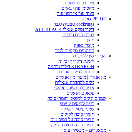
ציוד רפואי לסקס
מחסומי פה / גאגים
ביגוד עור או דמוי עור
PRIDE גאווה
cockrings טבעות לגבר
דילדו וסקס אנאלי ALL BLACK
בובות סקס גבריות
חוקן
מוצרי גאווה
תחתונים סקסיים לגבר
אביזרי מין ללסביות
הזמנת דילדו דו כיווני
STRAP ON דילדו ורתמה
תחתון לדילדו או ויברטור
מין אנאלי | מוצרי מין אנאלים
ג'לים להחדרה אנאלית
אביזרים למשחק אנאלי
פלאגים אנאלים
שמנים וג'לים למסאג' וחומרי סיכה
ג'לים לקיקים לעיסוי
שמני עיסוי ותשוקה
חומרי סיכה לקיקים
חומרי סיכה על בסיס מים
חומרי סיכה בסיס סיליקון
מסאג'רים – מכשירי עיסוי