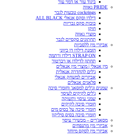
ביגוד עור או דמוי עור
PRIDE גאווה
cockrings טבעות לגבר
דילדו וסקס אנאלי ALL BLACK
בובות סקס גבריות
חוקן
מוצרי גאווה
תחתונים סקסיים לגבר
אביזרי מין ללסביות
הזמנת דילדו דו כיווני
STRAP ON דילדו ורתמה
תחתון לדילדו או ויברטור
מין אנאלי | מוצרי מין אנאלים
ג'לים להחדרה אנאלית
אביזרים למשחק אנאלי
פלאגים אנאלים
שמנים וג'לים למסאג' וחומרי סיכה
ג'לים לקיקים לעיסוי
שמני עיסוי ותשוקה
חומרי סיכה לקיקים
חומרי סיכה על בסיס מים
חומרי סיכה בסיס סיליקון
מסאג'רים – מכשירי עיסוי
אביזרי מין מתנפחים
אביזרי מין לסקס מיוחד