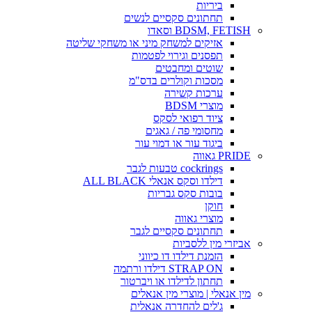
ביריות
תחתונים סקסיים לנשים
BDSM, FETISH וסאדו
אזיקים למשחק מיני או משחקי שליטה
תפסנים וגירוי לפטמות
שוטים ומחבטים
מסכות וקולרים בדס"מ
ערכות קשירה
מוצרי BDSM
ציוד רפואי לסקס
מחסומי פה / גאגים
ביגוד עור או דמוי עור
PRIDE גאווה
cockrings טבעות לגבר
דילדו וסקס אנאלי ALL BLACK
בובות סקס גבריות
חוקן
מוצרי גאווה
תחתונים סקסיים לגבר
אביזרי מין ללסביות
הזמנת דילדו דו כיווני
STRAP ON דילדו ורתמה
תחתון לדילדו או ויברטור
מין אנאלי | מוצרי מין אנאלים
ג'לים להחדרה אנאלית