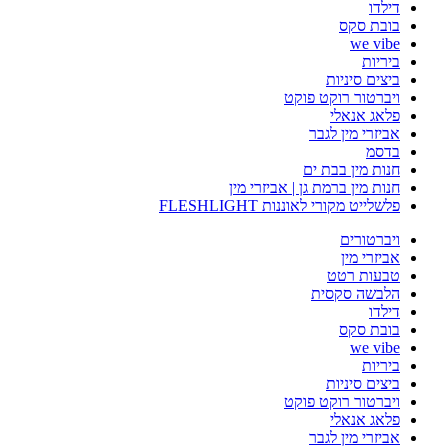
דילדו
בובת סקס
we vibe
ביריות
ביצים סיניות
ויברטור רוקט פוקט
פלאג אנאלי
אביזרי מין לגבר
בדסמ
חנות מין בבת ים
חנות מין ברמת גן | אביזרי מין
פלשלייט מקורי לאוננות FLESHLIGHT
ויברטורים
אביזרי מין
טבעות רטט
הלבשה סקסית
דילדו
בובת סקס
we vibe
ביריות
ביצים סיניות
ויברטור רוקט פוקט
פלאג אנאלי
אביזרי מין לגבר