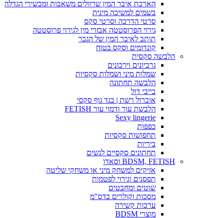
הארכת איבר המין שרוולים משאבות ומכשירי הגדלה
בשמים למשיכה מינית
סרטי הדרכה וסרטי סקס
גירוי הפרוסטטה אבזרי מין לגירוי פרוסטטה
תותב לאיבר המין של הגבר
קונדומים וסקס בטוח
הלבשה סקסית
גרביונים וירכונים
שמלות מיני ושמלות סקסיות
הלבשה תחתונה
בייבי דול
אוברול רשת | בגד גוף סקסי
הלבשת עור ודמוי עור FETISH
Sexy lingerie
כפפות
תחפושות סקסיות
ביריות
תחתונים סקסיים לנשים
BDSM, FETISH וסאדו
אזיקים למשחק מיני או משחקי שליטה
תפסנים וגירוי לפטמות
שוטים ומחבטים
מסכות וקולרים בדס"מ
ערכות קשירה
מוצרי BDSM