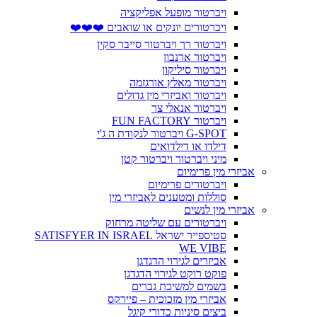
ויברטור מופעל אפליקציה
ויברטורים יונקים או שואבים ❤️❤️❤️
ויברטור רך ויברטור סייבר סקין
ויברטור ארנבון
ויברטור סיליקון
ויברטור מאלץ אורגזמה
ויברטור ואביזרי מין גדולים
ויברטור אנאלי צר
ויברטור FUN FACTORY
G-SPOT ויברטור לנקודת ה ג'י
דילדו או דילדואים
מיני ויברטור ויברטור קטן
אביזרי מין פרימיום
ויברטורים פרימיום
סוללות ומטענים לאביזרי מין
אביזרי מין לנשים
ויברטורים עם שליטה מרחוק
סטיספייר ישראל SATISFYER IN ISRAEL
WE VIBE
אביזרים לגירוי הדגדגן
פוקט רוקט לגירוי הדגדגן
בשמים למשיכת גברים
אביזרי מין מזכוכית – פיירקס
ביצים סיניות כדורי קיגל