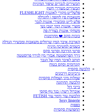
תכשירים לגברים שיפור המיניות
תכשירים מעוררי חשק
פלשלייט מקורי לאוננות FLESHLIGHT
משאבות פין לזקפה | להגדלה
פלש לייט ומכשירי אוננות לגבר
מוצרי אוננות דמוי ישבן נשי
משחקי אוננות בצורת פה
בובות סקס ❤️ מחרמנות
הארכת איבר המין שרוולים משאבות ומכשירי הגדלה
בשמים למשיכה מינית
סרטי הדרכה וסרטי סקס
גירוי הפרוסטטה אבזרי מין לגירוי פרוסטטה
תותב לאיבר המין של הגבר
קונדומים וסקס בטוח
הלבשה סקסית
גרביונים וירכונים
שמלות מיני ושמלות סקסיות
הלבשה תחתונה
בייבי דול
אוברול רשת | בגד גוף סקסי
הלבשת עור ודמוי עור FETISH
Sexy lingerie
כפפות
תחפושות סקסיות