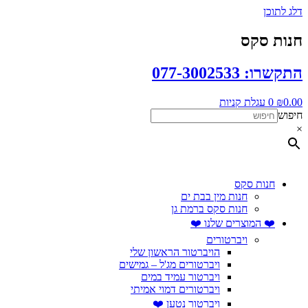
דלג לתוכן
חנות סקס
התקשרו: 077-3002533
0.00
₪
0
עגלת קניות
חיפוש
×
חנות סקס
חנות מין בבת ים
חנות סקס ברמת גן
❤️ המוצרים שלנו ❤️
ויברטורים
הויברטור הראשון שלי
ויברטורים מג'ל – גמישים
ויברטור עמיד במים
ויברטורים דמוי אמיתי
ויברטור נטען ❤️