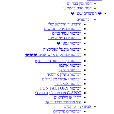
חנות מין בבת ים
חנות סקס ברמת גן
❤️ המוצרים שלנו ❤️
ויברטורים
הויברטור הראשון שלי
ויברטורים מג'ל – גמישים
ויברטור עמיד במים
ויברטורים דמוי אמיתי
ויברטור נטען ❤️
ויברטור מופעל אפליקציה
ויברטורים יונקים או שואבים ❤️❤️❤️
ויברטור רך ויברטור סייבר סקין
ויברטור ארנבון
ויברטור סיליקון
ויברטור מאלץ אורגזמה
ויברטור ואביזרי מין גדולים
ויברטור אנאלי צר
ויברטור FUN FACTORY
G-SPOT ויברטור לנקודת ה ג'י
דילדו או דילדואים
מיני ויברטור ויברטור קטן
אביזרי מין פרימיום
ויברטורים פרימיום