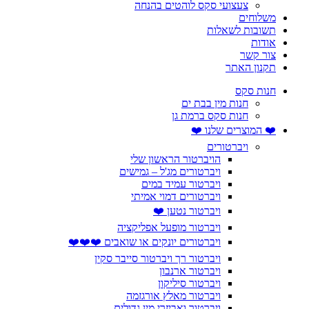
צעצועי סקס לוהטים בהנחה
משלוחים
תשובות לשאלות
אודות
צור קשר
תקנון האתר
חנות סקס
חנות מין בבת ים
חנות סקס ברמת גן
❤️ המוצרים שלנו ❤️
ויברטורים
הויברטור הראשון שלי
ויברטורים מג'ל – גמישים
ויברטור עמיד במים
ויברטורים דמוי אמיתי
ויברטור נטען ❤️
ויברטור מופעל אפליקציה
ויברטורים יונקים או שואבים ❤️❤️❤️
ויברטור רך ויברטור סייבר סקין
ויברטור ארנבון
ויברטור סיליקון
ויברטור מאלץ אורגזמה
ויברטור ואביזרי מין גדולים