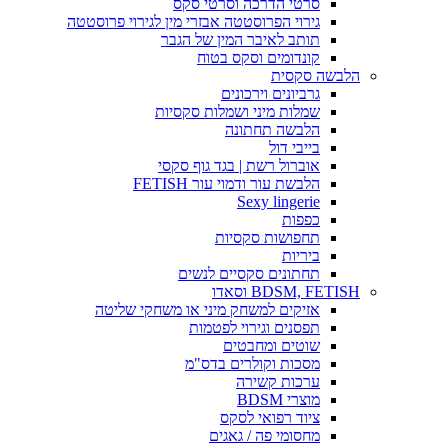
סרטי הדרכה וסרטי סקס
גירוי הפרוסטטה אבזרי מין לגירוי פרוסטטה
תותב לאיבר המין של הגבר
קונדומים וסקס בטוח
הלבשה סקסית
גרביונים וירכונים
שמלות מיני ושמלות סקסיות
הלבשה תחתונה
בייבי דול
אוברול רשת | בגד גוף סקסי
הלבשת עור ודמוי עור FETISH
Sexy lingerie
כפפות
תחפושות סקסיות
ביריות
תחתונים סקסיים לנשים
BDSM, FETISH וסאדו
אזיקים למשחק מיני או משחקי שליטה
תפסנים וגירוי לפטמות
שוטים ומחבטים
מסכות וקולרים בדס"מ
ערכות קשירה
מוצרי BDSM
ציוד רפואי לסקס
מחסומי פה / גאגים