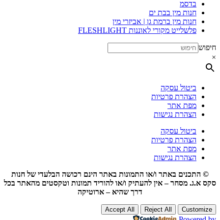
בדסמ
חנות מין בבת ים
חנות מין ברמת גן | אביזרי מין
פלשלייט מקורי לאוננות FLESHLIGHT
חיפוש
×
ביטול עסקה
הצהרת פרטיות
מפת אתר
הצהרת נגישות
ביטול עסקה
הצהרת פרטיות
מפת אתר
הצהרת נגישות
© התכנים באתר ו/או התמונות באתר הינם רכושה הבלעדי של חנות
סקס א.ג. מסחר – אין להעתיק ו/או להוריד תמונות וטקסטים מהאתר בכל
דרך שהיא – ארוטיקה
Accept All
Reject All
Customize
Powered by