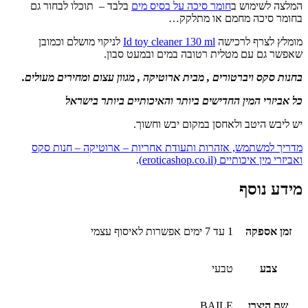
המלצה לשימוש ב
חומר סיכה על בסיס מים
בלבד – תוכלו לבחור גם
בחומר סיכה מחמם או מתלקק…
מומלץ לצרף לרכישה
Id toy cleaner 130 ml
לניקוי מושלם וכמובן
שאפשר גם עם מטלית רטובה במים ובמעט סבון.
בחנות סקס ויברטורים , מבית ארוטיקה , מגוון עצום ומחירים מעולים.
כל אביזרי המין החדישים ביותר והאיכותיים ביותר בישראל
יש ליבש היטב ולאחסן במקום יבש וחשוך.
מדריך למשתמש, אזהרות ותעודת אחריות – ארוטיקה – חנות סקס
ואביזרי מין איכותיים (eroticashop.co.il)
.
מידע נוסף
זמן אספקה
1 עד 7 ימים אפשרות לאיסוף עצמי
צבע
טבעי
שם היצרן
BAILE