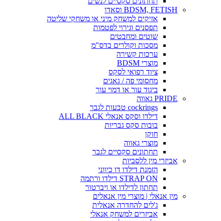
תחתונים סקסיים לנשים
BDSM, FETISH וסאדו
אזיקים למשחק מיני או משחקי שליטה
תפסנים וגירוי לפטמות
שוטים ומחבטים
מסכות וקולרים בדס"מ
ערכות קשירה
מוצרי BDSM
ציוד רפואי לסקס
מחסומי פה / גאגים
ביגוד עור או דמוי עור
PRIDE גאווה
cockrings טבעות לגבר
דילדו וסקס אנאלי ALL BLACK
בובות סקס גבריות
חוקן
מוצרי גאווה
תחתונים סקסיים לגבר
אביזרי מין ללסביות
הזמנת דילדו דו כיווני
STRAP ON דילדו ורתמה
תחתון לדילדו או ויברטור
מין אנאלי | מוצרי מין אנאלים
ג'לים להחדרה אנאלית
אביזרים למשחק אנאלי