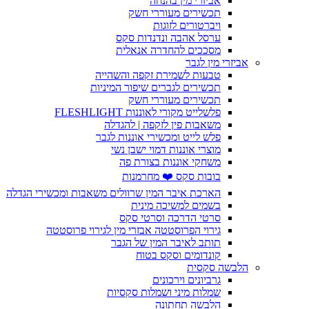
אביזרי מין בהנחה
תכשירים מעוררי חשק
ויברטורים לזוגות
ערסל אהבה ונדנדות סקס
מסככים להחדרה אנאלית
אביזרי מין לגבר
טבעות לשמירת זקפה והשהייה
תכשירים לגברים שיפור המיניות
תכשירים מעוררי חשק
פלשלייט מקורי לאוננות FLESHLIGHT
משאבות פין לזקפה | להגדלה
פלש לייט ומכשירי אוננות לגבר
מוצרי אוננות דמוי ישבן נשי
משחקי אוננות בצורת פה
בובות סקס ❤️ מחרמנות
הארכת איבר המין שרוולים משאבות ומכשירי הגדלה
בשמים למשיכה מינית
סרטי הדרכה וסרטי סקס
גירוי הפרוסטטה אבזרי מין לגירוי פרוסטטה
תותב לאיבר המין של הגבר
קונדומים וסקס בטוח
הלבשה סקסית
גרביונים וירכונים
שמלות מיני ושמלות סקסיות
הלבשה תחתונה