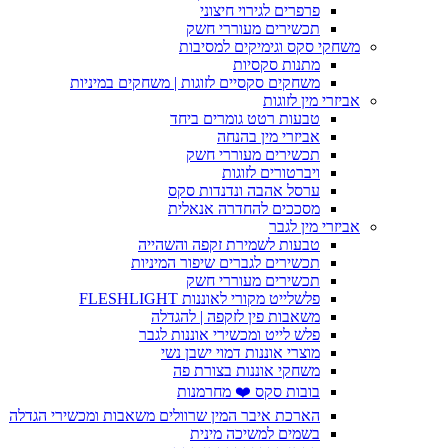
פרפרים לגירוי חיצוני
תכשירים מעוררי חשק
משחקי סקס וגימיקים למסיבות
מתנות סקסיות
משחקים סקסיים לזוגות | משחקים במיניות
אביזרי מין לזוגות
טבעות רטט גומרים ביחד
אביזרי מין בהנחה
תכשירים מעוררי חשק
ויברטורים לזוגות
ערסל אהבה ונדנדות סקס
מסככים להחדרה אנאלית
אביזרי מין לגבר
טבעות לשמירת זקפה והשהייה
תכשירים לגברים שיפור המיניות
תכשירים מעוררי חשק
פלשלייט מקורי לאוננות FLESHLIGHT
משאבות פין לזקפה | להגדלה
פלש לייט ומכשירי אוננות לגבר
מוצרי אוננות דמוי ישבן נשי
משחקי אוננות בצורת פה
בובות סקס ❤️ מחרמנות
הארכת איבר המין שרוולים משאבות ומכשירי הגדלה
בשמים למשיכה מינית