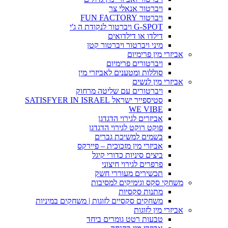
ויברטור אנאלי צר
ויברטור FUN FACTORY
G-SPOT ויברטור לנקודת ה ג'י
דילדו או דילדואים
מיני ויברטור ויברטור קטן
אביזרי מין פרימיום
ויברטורים פרימיום
סוללות ומטענים לאביזרי מין
אביזרי מין לנשים
ויברטורים עם שליטה מרחוק
סטיספייר ישראל SATISFYER IN ISRAEL
WE VIBE
אביזרים לגירוי הדגדגן
פוקט רוקט לגירוי הדגדגן
בשמים למשיכת גברים
אביזרי מין מזכוכית – פיירקס
ביצים סיניות כדורי קיגל
פרפרים לגירוי חיצוני
תכשירים מעוררי חשק
משחקי סקס וגימיקים למסיבות
מתנות סקסיות
משחקים סקסיים לזוגות | משחקים במיניות
אביזרי מין לזוגות
טבעות רטט גומרים ביחד