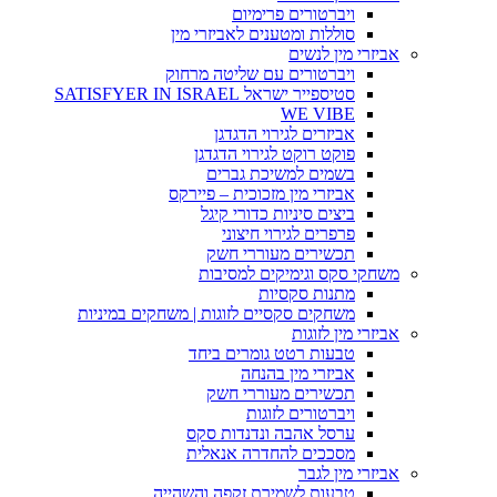
ויברטורים פרימיום
סוללות ומטענים לאביזרי מין
אביזרי מין לנשים
ויברטורים עם שליטה מרחוק
סטיספייר ישראל SATISFYER IN ISRAEL
WE VIBE
אביזרים לגירוי הדגדגן
פוקט רוקט לגירוי הדגדגן
בשמים למשיכת גברים
אביזרי מין מזכוכית – פיירקס
ביצים סיניות כדורי קיגל
פרפרים לגירוי חיצוני
תכשירים מעוררי חשק
משחקי סקס וגימיקים למסיבות
מתנות סקסיות
משחקים סקסיים לזוגות | משחקים במיניות
אביזרי מין לזוגות
טבעות רטט גומרים ביחד
אביזרי מין בהנחה
תכשירים מעוררי חשק
ויברטורים לזוגות
ערסל אהבה ונדנדות סקס
מסככים להחדרה אנאלית
אביזרי מין לגבר
טבעות לשמירת זקפה והשהייה