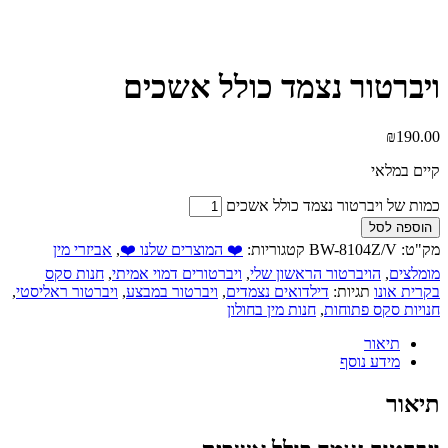
ויברטור נצמד כולל אשכים
₪
190.00
קיים במלאי
כמות של ויברטור נצמד כולל אשכים
הוספה לסל
מק"ט:
BW-8104Z/V
קטגוריות:
❤️ המוצרים שלנו ❤️
,
אביזרי מין
מומלצים
,
הויברטור הראשון שלי
,
ויברטורים דמוי אמיתי
,
חנות סקס
בקרית אונו
תגיות:
דילדואים נצמדים
,
ויברטור במבצע
,
ויברטור ראליסטי
,
חנויות סקס פתוחות
,
חנות מין בחולון
תיאור
מידע נוסף
תיאור