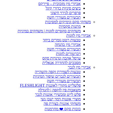
אביזרי מין מזכוכית – פיירקס
ביצים סיניות כדורי קיגל
פרפרים לגירוי חיצוני
תכשירים מעוררי חשק
משחקי סקס וגימיקים למסיבות
מתנות סקסיות
משחקים סקסיים לזוגות | משחקים במיניות
אביזרי מין לזוגות
טבעות רטט גומרים ביחד
אביזרי מין בהנחה
תכשירים מעוררי חשק
ויברטורים לזוגות
ערסל אהבה ונדנדות סקס
מסככים להחדרה אנאלית
אביזרי מין לגבר
טבעות לשמירת זקפה והשהייה
תכשירים לגברים שיפור המיניות
תכשירים מעוררי חשק
פלשלייט מקורי לאוננות FLESHLIGHT
משאבות פין לזקפה | להגדלה
פלש לייט ומכשירי אוננות לגבר
מוצרי אוננות דמוי ישבן נשי
משחקי אוננות בצורת פה
בובות סקס ❤️ מחרמנות