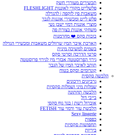
תכשירים מעוררי חשק
פלשלייט מקורי לאוננות FLESHLIGHT
משאבות פין לזקפה | להגדלה
פלש לייט ומכשירי אוננות לגבר
מוצרי אוננות דמוי ישבן נשי
משחקי אוננות בצורת פה
בובות סקס ❤️ מחרמנות
הארכת איבר המין שרוולים משאבות ומכשירי הגדלה
בשמים למשיכה מינית
סרטי הדרכה וסרטי סקס
גירוי הפרוסטטה אבזרי מין לגירוי פרוסטטה
תותב לאיבר המין של הגבר
קונדומים וסקס בטוח
הלבשה סקסית
גרביונים וירכונים
שמלות מיני ושמלות סקסיות
הלבשה תחתונה
בייבי דול
אוברול רשת | בגד גוף סקסי
הלבשת עור ודמוי עור FETISH
Sexy lingerie
כפפות
תחפושות סקסיות
ביריות