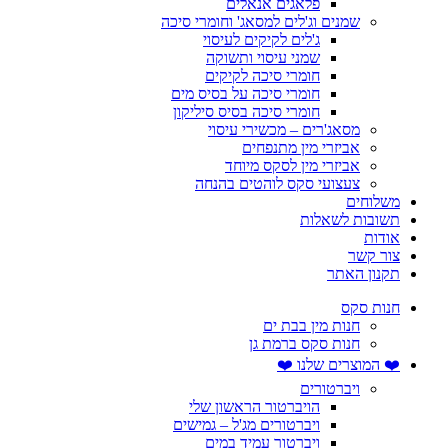
פלאגים אנאלים
שמנים וג'לים למסאג' וחומרי סיכה
ג'לים לקיקים לעיסוי
שמני עיסוי ותשוקה
חומרי סיכה לקיקים
חומרי סיכה על בסיס מים
חומרי סיכה בסיס סיליקון
מסאג'רים – מכשירי עיסוי
אביזרי מין מתנפחים
אביזרי מין לסקס מיוחד
צעצועי סקס לוהטים בהנחה
משלוחים
תשובות לשאלות
אודות
צור קשר
תקנון האתר
חנות סקס
חנות מין בבת ים
חנות סקס ברמת גן
❤️ המוצרים שלנו ❤️
ויברטורים
הויברטור הראשון שלי
ויברטורים מג'ל – גמישים
ויברטור עמיד במים