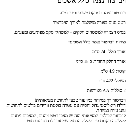
ויברטור נצמד כולל אשכים
ויברטור נצמד במרקם משגע וכיפי למגע.
רטט נעים בצורה מושלמת לאורך הויברטור
בסיס הצמדה למשטחים חלקים – למשחקי סקס מפתיעים ומענגים.
מידות ויברטור נצמד כולל אשכים:
אורך כולל: 24 ס"מ
אורך החלק החודר: כ 18 ס"מ
קוטר: 4.9 ס"מ
משקל: 422 גרם
2 סוללות AA מצורפות
ויברטור רך במיוחד כמו עור טבעי לתחושה מציאותית!
דילדו ריאליסטי גדול יחסית עם עטרה בולטת וורידים בולטים לתחושות
עונג עזות במיוחד.
ל"בחור הבולט" המציאותי הזה יש מצבי רטט מהנים, המצבים ניתנים
לשליטה בקלות עם השלט הרחוק שמחובר לבסיסו עם חוט.