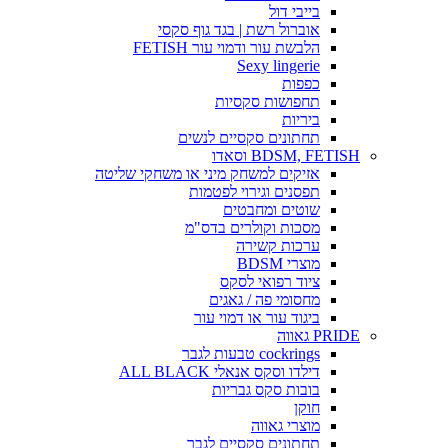
בייבי דול
אוברול רשת | בגד גוף סקסי
הלבשת עור ודמוי עור FETISH
Sexy lingerie
כפפות
תחפושות סקסיות
ביריות
תחתונים סקסיים לנשים
BDSM, FETISH וסאדו
אזיקים למשחק מיני או משחקי שליטה
תפסנים וגירוי לפטמות
שוטים ומחבטים
מסכות וקולרים בדס"מ
ערכות קשירה
מוצרי BDSM
ציוד רפואי לסקס
מחסומי פה / גאגים
ביגוד עור או דמוי עור
PRIDE גאווה
cockrings טבעות לגבר
דילדו וסקס אנאלי ALL BLACK
בובות סקס גבריות
חוקן
מוצרי גאווה
תחתונים סקסיים לגבר