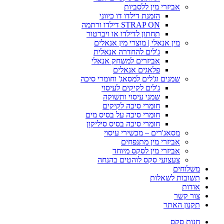
אביזרי מין ללסביות
הזמנת דילדו דו כיווני
STRAP ON דילדו ורתמה
תחתון לדילדו או ויברטור
מין אנאלי | מוצרי מין אנאלים
ג'לים להחדרה אנאלית
אביזרים למשחק אנאלי
פלאגים אנאלים
שמנים וג'לים למסאג' וחומרי סיכה
ג'לים לקיקים לעיסוי
שמני עיסוי ותשוקה
חומרי סיכה לקיקים
חומרי סיכה על בסיס מים
חומרי סיכה בסיס סיליקון
מסאג'רים – מכשירי עיסוי
אביזרי מין מתנפחים
אביזרי מין לסקס מיוחד
צעצועי סקס לוהטים בהנחה
משלוחים
תשובות לשאלות
אודות
צור קשר
תקנון האתר
חנות סקס