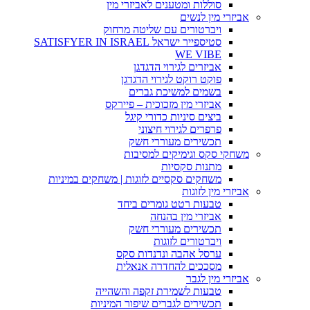
סוללות ומטענים לאביזרי מין
אביזרי מין לנשים
ויברטורים עם שליטה מרחוק
סטיספייר ישראל SATISFYER IN ISRAEL
WE VIBE
אביזרים לגירוי הדגדגן
פוקט רוקט לגירוי הדגדגן
בשמים למשיכת גברים
אביזרי מין מזכוכית – פיירקס
ביצים סיניות כדורי קיגל
פרפרים לגירוי חיצוני
תכשירים מעוררי חשק
משחקי סקס וגימיקים למסיבות
מתנות סקסיות
משחקים סקסיים לזוגות | משחקים במיניות
אביזרי מין לזוגות
טבעות רטט גומרים ביחד
אביזרי מין בהנחה
תכשירים מעוררי חשק
ויברטורים לזוגות
ערסל אהבה ונדנדות סקס
מסככים להחדרה אנאלית
אביזרי מין לגבר
טבעות לשמירת זקפה והשהייה
תכשירים לגברים שיפור המיניות