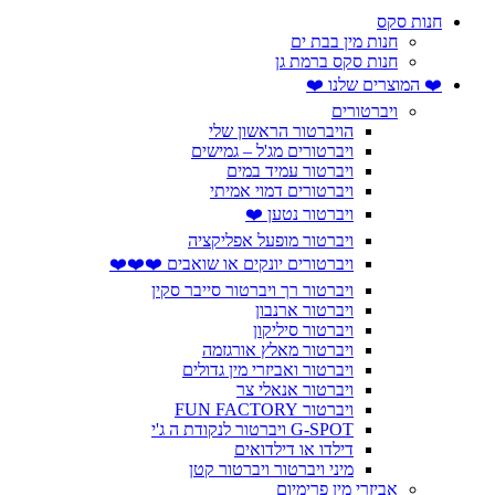
חנות סקס
חנות מין בבת ים
חנות סקס ברמת גן
❤️ המוצרים שלנו ❤️
ויברטורים
הויברטור הראשון שלי
ויברטורים מג'ל – גמישים
ויברטור עמיד במים
ויברטורים דמוי אמיתי
ויברטור נטען ❤️
ויברטור מופעל אפליקציה
ויברטורים יונקים או שואבים ❤️❤️❤️
ויברטור רך ויברטור סייבר סקין
ויברטור ארנבון
ויברטור סיליקון
ויברטור מאלץ אורגזמה
ויברטור ואביזרי מין גדולים
ויברטור אנאלי צר
ויברטור FUN FACTORY
G-SPOT ויברטור לנקודת ה ג'י
דילדו או דילדואים
מיני ויברטור ויברטור קטן
אביזרי מין פרימיום