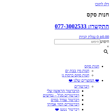
דלג לתוכן
חנות סקס
התקשרו: 077-3002533
0.00
₪
0
עגלת קניות
חיפוש
×
חנות סקס
חנות מין בבת ים
חנות סקס ברמת גן
❤️ המוצרים שלנו ❤️
ויברטורים
הויברטור הראשון שלי
ויברטורים מג'ל – גמישים
ויברטור עמיד במים
ויברטורים דמוי אמיתי
ויברטור נטען ❤️