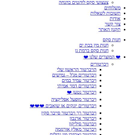
צעצועי סקס לוהטים בהנחה
משלוחים
תשובות לשאלות
אודות
צור קשר
תקנון האתר
חנות סקס
חנות מין בבת ים
חנות סקס ברמת גן
❤️ המוצרים שלנו ❤️
ויברטורים
הויברטור הראשון שלי
ויברטורים מג'ל – גמישים
ויברטור עמיד במים
ויברטורים דמוי אמיתי
ויברטור נטען ❤️
ויברטור מופעל אפליקציה
ויברטורים יונקים או שואבים ❤️❤️❤️
ויברטור רך ויברטור סייבר סקין
ויברטור ארנבון
ויברטור סיליקון
ויברטור מאלץ אורגזמה
ויברטור ואביזרי מין גדולים