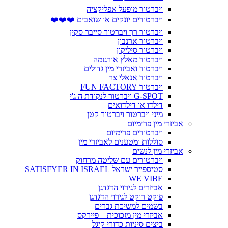
ויברטור מופעל אפליקציה
ויברטורים יונקים או שואבים ❤️❤️❤️
ויברטור רך ויברטור סייבר סקין
ויברטור ארנבון
ויברטור סיליקון
ויברטור מאלץ אורגזמה
ויברטור ואביזרי מין גדולים
ויברטור אנאלי צר
ויברטור FUN FACTORY
G-SPOT ויברטור לנקודת ה ג'י
דילדו או דילדואים
מיני ויברטור ויברטור קטן
אביזרי מין פרימיום
ויברטורים פרימיום
סוללות ומטענים לאביזרי מין
אביזרי מין לנשים
ויברטורים עם שליטה מרחוק
סטיספייר ישראל SATISFYER IN ISRAEL
WE VIBE
אביזרים לגירוי הדגדגן
פוקט רוקט לגירוי הדגדגן
בשמים למשיכת גברים
אביזרי מין מזכוכית – פיירקס
ביצים סיניות כדורי קיגל