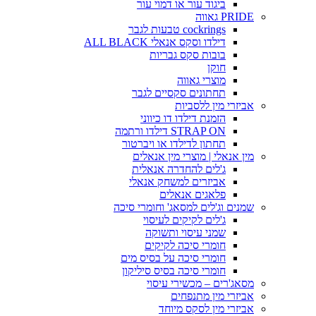
ביגוד עור או דמוי עור
PRIDE גאווה
cockrings טבעות לגבר
דילדו וסקס אנאלי ALL BLACK
בובות סקס גבריות
חוקן
מוצרי גאווה
תחתונים סקסיים לגבר
אביזרי מין ללסביות
הזמנת דילדו דו כיווני
STRAP ON דילדו ורתמה
תחתון לדילדו או ויברטור
מין אנאלי | מוצרי מין אנאלים
ג'לים להחדרה אנאלית
אביזרים למשחק אנאלי
פלאגים אנאלים
שמנים וג'לים למסאג' וחומרי סיכה
ג'לים לקיקים לעיסוי
שמני עיסוי ותשוקה
חומרי סיכה לקיקים
חומרי סיכה על בסיס מים
חומרי סיכה בסיס סיליקון
מסאג'רים – מכשירי עיסוי
אביזרי מין מתנפחים
אביזרי מין לסקס מיוחד