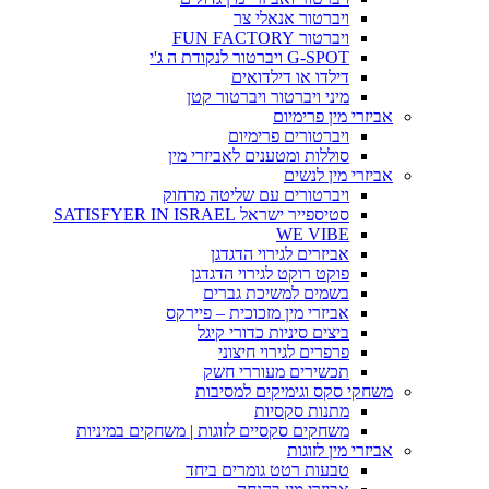
ויברטור אנאלי צר
ויברטור FUN FACTORY
G-SPOT ויברטור לנקודת ה ג'י
דילדו או דילדואים
מיני ויברטור ויברטור קטן
אביזרי מין פרימיום
ויברטורים פרימיום
סוללות ומטענים לאביזרי מין
אביזרי מין לנשים
ויברטורים עם שליטה מרחוק
סטיספייר ישראל SATISFYER IN ISRAEL
WE VIBE
אביזרים לגירוי הדגדגן
פוקט רוקט לגירוי הדגדגן
בשמים למשיכת גברים
אביזרי מין מזכוכית – פיירקס
ביצים סיניות כדורי קיגל
פרפרים לגירוי חיצוני
תכשירים מעוררי חשק
משחקי סקס וגימיקים למסיבות
מתנות סקסיות
משחקים סקסיים לזוגות | משחקים במיניות
אביזרי מין לזוגות
טבעות רטט גומרים ביחד