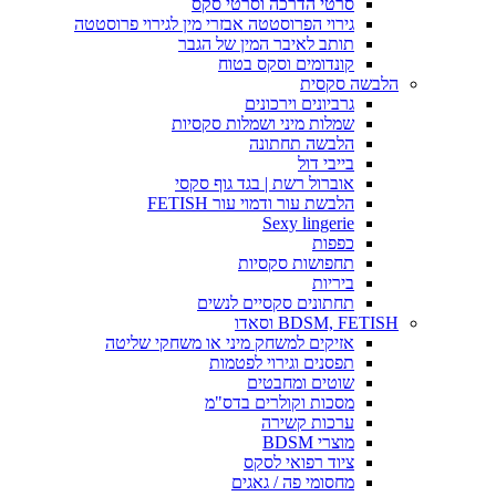
סרטי הדרכה וסרטי סקס
גירוי הפרוסטטה אבזרי מין לגירוי פרוסטטה
תותב לאיבר המין של הגבר
קונדומים וסקס בטוח
הלבשה סקסית
גרביונים וירכונים
שמלות מיני ושמלות סקסיות
הלבשה תחתונה
בייבי דול
אוברול רשת | בגד גוף סקסי
הלבשת עור ודמוי עור FETISH
Sexy lingerie
כפפות
תחפושות סקסיות
ביריות
תחתונים סקסיים לנשים
BDSM, FETISH וסאדו
אזיקים למשחק מיני או משחקי שליטה
תפסנים וגירוי לפטמות
שוטים ומחבטים
מסכות וקולרים בדס"מ
ערכות קשירה
מוצרי BDSM
ציוד רפואי לסקס
מחסומי פה / גאגים