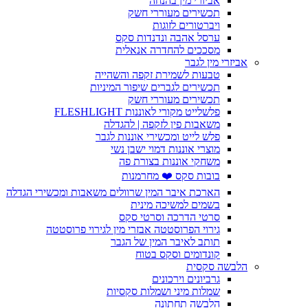
אביזרי מין בהנחה
תכשירים מעוררי חשק
ויברטורים לזוגות
ערסל אהבה ונדנדות סקס
מסככים להחדרה אנאלית
אביזרי מין לגבר
טבעות לשמירת זקפה והשהייה
תכשירים לגברים שיפור המיניות
תכשירים מעוררי חשק
פלשלייט מקורי לאוננות FLESHLIGHT
משאבות פין לזקפה | להגדלה
פלש לייט ומכשירי אוננות לגבר
מוצרי אוננות דמוי ישבן נשי
משחקי אוננות בצורת פה
בובות סקס ❤️ מחרמנות
הארכת איבר המין שרוולים משאבות ומכשירי הגדלה
בשמים למשיכה מינית
סרטי הדרכה וסרטי סקס
גירוי הפרוסטטה אבזרי מין לגירוי פרוסטטה
תותב לאיבר המין של הגבר
קונדומים וסקס בטוח
הלבשה סקסית
גרביונים וירכונים
שמלות מיני ושמלות סקסיות
הלבשה תחתונה