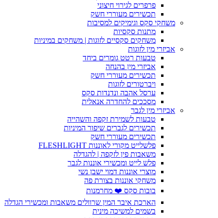
פרפרים לגירוי חיצוני
תכשירים מעוררי חשק
משחקי סקס וגימיקים למסיבות
מתנות סקסיות
משחקים סקסיים לזוגות | משחקים במיניות
אביזרי מין לזוגות
טבעות רטט גומרים ביחד
אביזרי מין בהנחה
תכשירים מעוררי חשק
ויברטורים לזוגות
ערסל אהבה ונדנדות סקס
מסככים להחדרה אנאלית
אביזרי מין לגבר
טבעות לשמירת זקפה והשהייה
תכשירים לגברים שיפור המיניות
תכשירים מעוררי חשק
פלשלייט מקורי לאוננות FLESHLIGHT
משאבות פין לזקפה | להגדלה
פלש לייט ומכשירי אוננות לגבר
מוצרי אוננות דמוי ישבן נשי
משחקי אוננות בצורת פה
בובות סקס ❤️ מחרמנות
הארכת איבר המין שרוולים משאבות ומכשירי הגדלה
בשמים למשיכה מינית