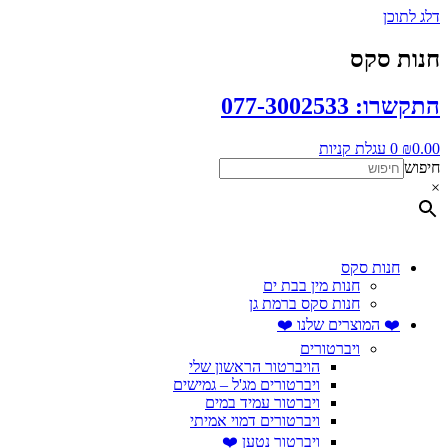
דלג לתוכן
חנות סקס
התקשרו: 077-3002533
0.00
₪
0
עגלת קניות
חיפוש
×
חנות סקס
חנות מין בבת ים
חנות סקס ברמת גן
❤️ המוצרים שלנו ❤️
ויברטורים
הויברטור הראשון שלי
ויברטורים מג'ל – גמישים
ויברטור עמיד במים
ויברטורים דמוי אמיתי
ויברטור נטען ❤️