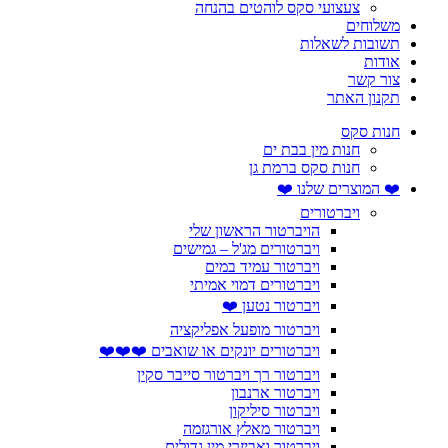
צעצועי סקס לוהטים בהנחה
משלוחים
תשובות לשאלות
אודות
צור קשר
תקנון האתר
חנות סקס
חנות מין בבת ים
חנות סקס ברמת גן
❤️ המוצרים שלנו ❤️
ויברטורים
הויברטור הראשון שלי
ויברטורים מג'ל – גמישים
ויברטור עמיד במים
ויברטורים דמוי אמיתי
ויברטור נטען ❤️
ויברטור מופעל אפליקציה
ויברטורים יונקים או שואבים ❤️❤️❤️
ויברטור רך ויברטור סייבר סקין
ויברטור ארנבון
ויברטור סיליקון
ויברטור מאלץ אורגזמה
ויברטור ואביזרי מין גדולים