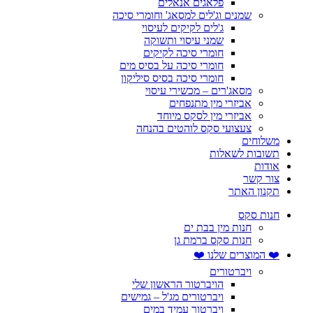
פלאגים אנאלים
שמנים וג'לים למסאג' וחומרי סיכה
ג'לים לקיקים לעיסוי
שמני עיסוי ותשוקה
חומרי סיכה לקיקים
חומרי סיכה על בסיס מים
חומרי סיכה בסיס סיליקון
מסאג'רים – מכשירי עיסוי
אביזרי מין מתנפחים
אביזרי מין לסקס מיוחד
צעצועי סקס לוהטים בהנחה
משלוחים
תשובות לשאלות
אודות
צור קשר
תקנון האתר
חנות סקס
חנות מין בבת ים
חנות סקס ברמת גן
❤️ המוצרים שלנו ❤️
ויברטורים
הויברטור הראשון שלי
ויברטורים מג'ל – גמישים
ויברטור עמיד במים