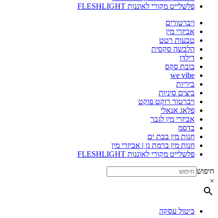
פלשלייט מקורי לאוננות FLESHLIGHT
ויברטורים
אביזרי מין
טבעות רטט
הלבשה סקסית
דילדו
בובת סקס
we vibe
ביריות
ביצים סיניות
ויברטור רוקט פוקט
פלאג אנאלי
אביזרי מין לגבר
בדסמ
חנות מין בבת ים
חנות מין ברמת גן | אביזרי מין
פלשלייט מקורי לאוננות FLESHLIGHT
חיפוש
×
ביטול עסקה