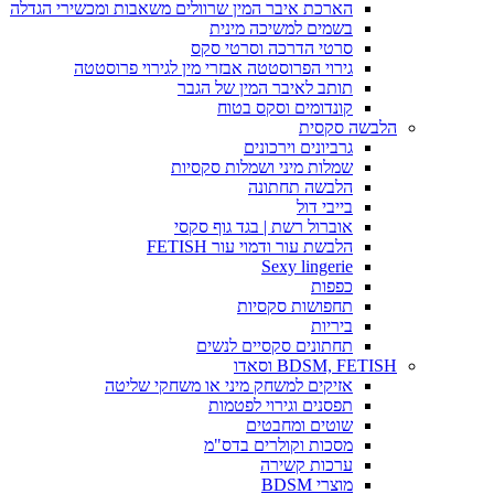
הארכת איבר המין שרוולים משאבות ומכשירי הגדלה
בשמים למשיכה מינית
סרטי הדרכה וסרטי סקס
גירוי הפרוסטטה אבזרי מין לגירוי פרוסטטה
תותב לאיבר המין של הגבר
קונדומים וסקס בטוח
הלבשה סקסית
גרביונים וירכונים
שמלות מיני ושמלות סקסיות
הלבשה תחתונה
בייבי דול
אוברול רשת | בגד גוף סקסי
הלבשת עור ודמוי עור FETISH
Sexy lingerie
כפפות
תחפושות סקסיות
ביריות
תחתונים סקסיים לנשים
BDSM, FETISH וסאדו
אזיקים למשחק מיני או משחקי שליטה
תפסנים וגירוי לפטמות
שוטים ומחבטים
מסכות וקולרים בדס"מ
ערכות קשירה
מוצרי BDSM