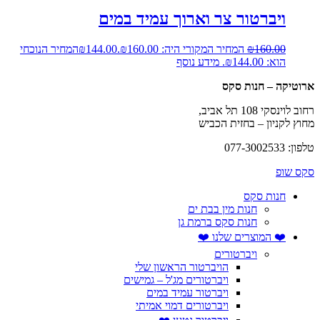
ויברטור צר וארוך עמיד במים
160.00
₪
המחיר המקורי היה: ₪160.00.
144.00
₪
המחיר הנוכחי
הוא: ₪144.00.
מידע נוסף
ארוטיקה – חנות סקס
רחוב לוינסקי 108 תל אביב,
מחוץ לקניון – בחזית הכביש
טלפון: 077-3002533
סקס שופ
חנות סקס
חנות מין בבת ים
חנות סקס ברמת גן
❤️ המוצרים שלנו ❤️
ויברטורים
הויברטור הראשון שלי
ויברטורים מג'ל – גמישים
ויברטור עמיד במים
ויברטורים דמוי אמיתי