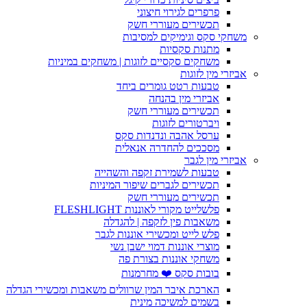
פרפרים לגירוי חיצוני
תכשירים מעוררי חשק
משחקי סקס וגימיקים למסיבות
מתנות סקסיות
משחקים סקסיים לזוגות | משחקים במיניות
אביזרי מין לזוגות
טבעות רטט גומרים ביחד
אביזרי מין בהנחה
תכשירים מעוררי חשק
ויברטורים לזוגות
ערסל אהבה ונדנדות סקס
מסככים להחדרה אנאלית
אביזרי מין לגבר
טבעות לשמירת זקפה והשהייה
תכשירים לגברים שיפור המיניות
תכשירים מעוררי חשק
פלשלייט מקורי לאוננות FLESHLIGHT
משאבות פין לזקפה | להגדלה
פלש לייט ומכשירי אוננות לגבר
מוצרי אוננות דמוי ישבן נשי
משחקי אוננות בצורת פה
בובות סקס ❤️ מחרמנות
הארכת איבר המין שרוולים משאבות ומכשירי הגדלה
בשמים למשיכה מינית