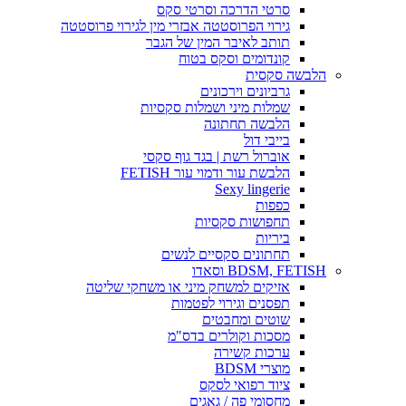
סרטי הדרכה וסרטי סקס
גירוי הפרוסטטה אבזרי מין לגירוי פרוסטטה
תותב לאיבר המין של הגבר
קונדומים וסקס בטוח
הלבשה סקסית
גרביונים וירכונים
שמלות מיני ושמלות סקסיות
הלבשה תחתונה
בייבי דול
אוברול רשת | בגד גוף סקסי
הלבשת עור ודמוי עור FETISH
Sexy lingerie
כפפות
תחפושות סקסיות
ביריות
תחתונים סקסיים לנשים
BDSM, FETISH וסאדו
אזיקים למשחק מיני או משחקי שליטה
תפסנים וגירוי לפטמות
שוטים ומחבטים
מסכות וקולרים בדס"מ
ערכות קשירה
מוצרי BDSM
ציוד רפואי לסקס
מחסומי פה / גאגים