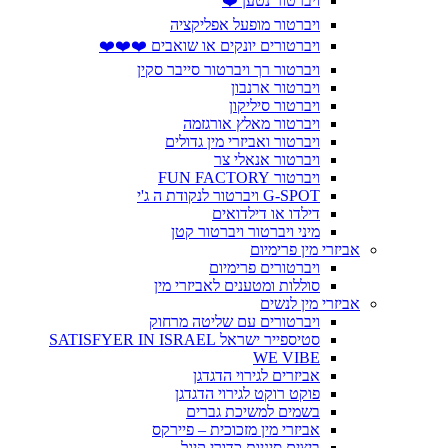
ויברטור נטען ❤️
ויברטור מופעל אפליקציה
ויברטורים יונקים או שואבים ❤️❤️❤️
ויברטור רך ויברטור סייבר סקין
ויברטור ארנבון
ויברטור סיליקון
ויברטור מאלץ אורגזמה
ויברטור ואביזרי מין גדולים
ויברטור אנאלי צר
ויברטור FUN FACTORY
G-SPOT ויברטור לנקודת ה ג'י
דילדו או דילדואים
מיני ויברטור ויברטור קטן
אביזרי מין פרימיום
ויברטורים פרימיום
סוללות ומטענים לאביזרי מין
אביזרי מין לנשים
ויברטורים עם שליטה מרחוק
סטיספייר ישראל SATISFYER IN ISRAEL
WE VIBE
אביזרים לגירוי הדגדגן
פוקט רוקט לגירוי הדגדגן
בשמים למשיכת גברים
אביזרי מין מזכוכית – פיירקס
ביצים סיניות כדורי קיגל