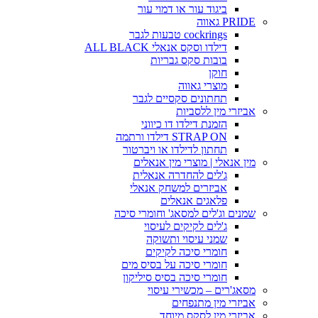
ביגוד עור או דמוי עור
PRIDE גאווה
cockrings טבעות לגבר
דילדו וסקס אנאלי ALL BLACK
בובות סקס גבריות
חוקן
מוצרי גאווה
תחתונים סקסיים לגבר
אביזרי מין ללסביות
הזמנת דילדו דו כיווני
STRAP ON דילדו ורתמה
תחתון לדילדו או ויברטור
מין אנאלי | מוצרי מין אנאלים
ג'לים להחדרה אנאלית
אביזרים למשחק אנאלי
פלאגים אנאלים
שמנים וג'לים למסאג' וחומרי סיכה
ג'לים לקיקים לעיסוי
שמני עיסוי ותשוקה
חומרי סיכה לקיקים
חומרי סיכה על בסיס מים
חומרי סיכה בסיס סיליקון
מסאג'רים – מכשירי עיסוי
אביזרי מין מתנפחים
אביזרי מין לסקס מיוחד