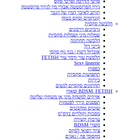
סרטי הדרכה וסרטי סקס
גירוי הפרוסטטה אבזרי מין לגירוי פרוסטטה
תותב לאיבר המין של הגבר
קונדומים וסקס בטוח
הלבשה סקסית
גרביונים וירכונים
שמלות מיני ושמלות סקסיות
הלבשה תחתונה
בייבי דול
אוברול רשת | בגד גוף סקסי
הלבשת עור ודמוי עור FETISH
Sexy lingerie
כפפות
תחפושות סקסיות
ביריות
תחתונים סקסיים לנשים
BDSM, FETISH וסאדו
אזיקים למשחק מיני או משחקי שליטה
תפסנים וגירוי לפטמות
שוטים ומחבטים
מסכות וקולרים בדס"מ
ערכות קשירה
מוצרי BDSM
ציוד רפואי לסקס
מחסומי פה / גאגים