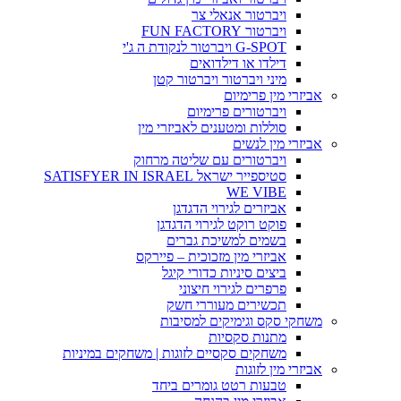
ויברטור אנאלי צר
ויברטור FUN FACTORY
G-SPOT ויברטור לנקודת ה ג'י
דילדו או דילדואים
מיני ויברטור ויברטור קטן
אביזרי מין פרימיום
ויברטורים פרימיום
סוללות ומטענים לאביזרי מין
אביזרי מין לנשים
ויברטורים עם שליטה מרחוק
סטיספייר ישראל SATISFYER IN ISRAEL
WE VIBE
אביזרים לגירוי הדגדגן
פוקט רוקט לגירוי הדגדגן
בשמים למשיכת גברים
אביזרי מין מזכוכית – פיירקס
ביצים סיניות כדורי קיגל
פרפרים לגירוי חיצוני
תכשירים מעוררי חשק
משחקי סקס וגימיקים למסיבות
מתנות סקסיות
משחקים סקסיים לזוגות | משחקים במיניות
אביזרי מין לזוגות
טבעות רטט גומרים ביחד