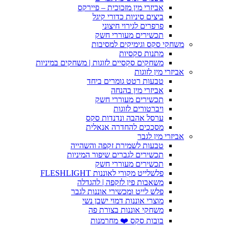
אביזרי מין מזכוכית – פיירקס
ביצים סיניות כדורי קיגל
פרפרים לגירוי חיצוני
תכשירים מעוררי חשק
משחקי סקס וגימיקים למסיבות
מתנות סקסיות
משחקים סקסיים לזוגות | משחקים במיניות
אביזרי מין לזוגות
טבעות רטט גומרים ביחד
אביזרי מין בהנחה
תכשירים מעוררי חשק
ויברטורים לזוגות
ערסל אהבה ונדנדות סקס
מסככים להחדרה אנאלית
אביזרי מין לגבר
טבעות לשמירת זקפה והשהייה
תכשירים לגברים שיפור המיניות
תכשירים מעוררי חשק
פלשלייט מקורי לאוננות FLESHLIGHT
משאבות פין לזקפה | להגדלה
פלש לייט ומכשירי אוננות לגבר
מוצרי אוננות דמוי ישבן נשי
משחקי אוננות בצורת פה
בובות סקס ❤️ מחרמנות