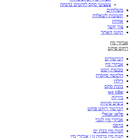
צעצועי סקס לוהטים בהנחה
משלוחים
תשובות לשאלות
אודות
צור קשר
תקנון האתר
אביזרי מין
רוקט פוקט
ויברטורים
אביזרי מין
טבעות רטט
הלבשה סקסית
דילדו
בובת סקס
we vibe
ביריות
ביצים סיניות
ויברטור רוקט פוקט
פלאג אנאלי
אביזרי מין לגבר
בדסמ
חנות מין בבת ים
חנות מין ברמת גן | אביזרי מין