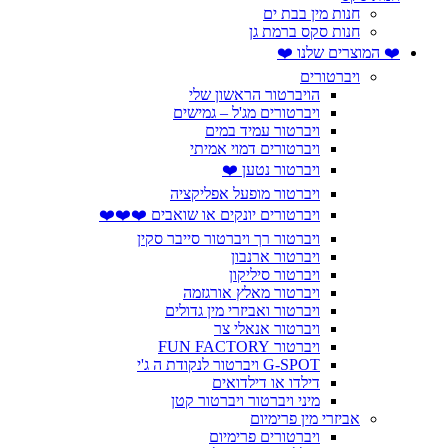
חנות מין בבת ים
חנות סקס ברמת גן
❤️ המוצרים שלנו ❤️
ויברטורים
הויברטור הראשון שלי
ויברטורים מג'ל – גמישים
ויברטור עמיד במים
ויברטורים דמוי אמיתי
ויברטור נטען ❤️
ויברטור מופעל אפליקציה
ויברטורים יונקים או שואבים ❤️❤️❤️
ויברטור רך ויברטור סייבר סקין
ויברטור ארנבון
ויברטור סיליקון
ויברטור מאלץ אורגזמה
ויברטור ואביזרי מין גדולים
ויברטור אנאלי צר
ויברטור FUN FACTORY
G-SPOT ויברטור לנקודת ה ג'י
דילדו או דילדואים
מיני ויברטור ויברטור קטן
אביזרי מין פרימיום
ויברטורים פרימיום