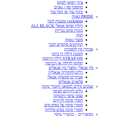
ציוד רפואי לסקס
מחסומי פה / גאגים
ביגוד עור או דמוי עור
PRIDE גאווה
cockrings טבעות לגבר
דילדו וסקס אנאלי ALL BLACK
בובות סקס גבריות
חוקן
מוצרי גאווה
תחתונים סקסיים לגבר
אביזרי מין ללסביות
הזמנת דילדו דו כיווני
STRAP ON דילדו ורתמה
תחתון לדילדו או ויברטור
מין אנאלי | מוצרי מין אנאלים
ג'לים להחדרה אנאלית
אביזרים למשחק אנאלי
פלאגים אנאלים
שמנים וג'לים למסאג' וחומרי סיכה
ג'לים לקיקים לעיסוי
שמני עיסוי ותשוקה
חומרי סיכה לקיקים
חומרי סיכה על בסיס מים
חומרי סיכה בסיס סיליקון
מסאג'רים – מכשירי עיסוי