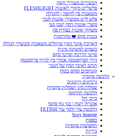
תכשירים מעוררי חשק
פלשלייט מקורי לאוננות FLESHLIGHT
משאבות פין לזקפה | להגדלה
פלש לייט ומכשירי אוננות לגבר
מוצרי אוננות דמוי ישבן נשי
משחקי אוננות בצורת פה
בובות סקס ❤️ מחרמנות
הארכת איבר המין שרוולים משאבות ומכשירי הגדלה
בשמים למשיכה מינית
סרטי הדרכה וסרטי סקס
גירוי הפרוסטטה אבזרי מין לגירוי פרוסטטה
תותב לאיבר המין של הגבר
קונדומים וסקס בטוח
הלבשה סקסית
גרביונים וירכונים
שמלות מיני ושמלות סקסיות
הלבשה תחתונה
בייבי דול
אוברול רשת | בגד גוף סקסי
הלבשת עור ודמוי עור FETISH
Sexy lingerie
כפפות
תחפושות סקסיות
ביריות