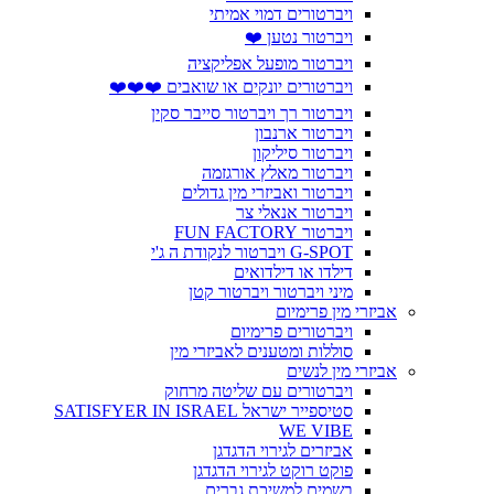
ויברטורים דמוי אמיתי
ויברטור נטען ❤️
ויברטור מופעל אפליקציה
ויברטורים יונקים או שואבים ❤️❤️❤️
ויברטור רך ויברטור סייבר סקין
ויברטור ארנבון
ויברטור סיליקון
ויברטור מאלץ אורגזמה
ויברטור ואביזרי מין גדולים
ויברטור אנאלי צר
ויברטור FUN FACTORY
G-SPOT ויברטור לנקודת ה ג'י
דילדו או דילדואים
מיני ויברטור ויברטור קטן
אביזרי מין פרימיום
ויברטורים פרימיום
סוללות ומטענים לאביזרי מין
אביזרי מין לנשים
ויברטורים עם שליטה מרחוק
סטיספייר ישראל SATISFYER IN ISRAEL
WE VIBE
אביזרים לגירוי הדגדגן
פוקט רוקט לגירוי הדגדגן
בשמים למשיכת גברים