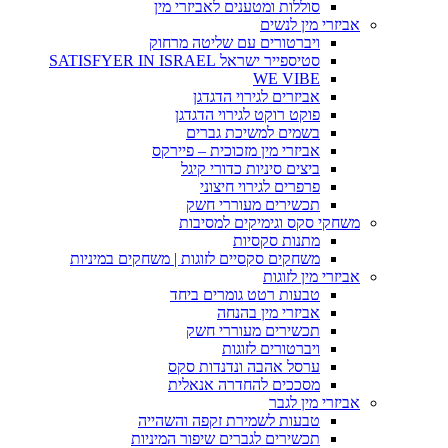
סוללות ומטענים לאביזרי מין
אביזרי מין לנשים
ויברטורים עם שליטה מרחוק
סטיספייר ישראל SATISFYER IN ISRAEL
WE VIBE
אביזרים לגירוי הדגדגן
פוקט רוקט לגירוי הדגדגן
בשמים למשיכת גברים
אביזרי מין מזכוכית – פיירקס
ביצים סיניות כדורי קיגל
פרפרים לגירוי חיצוני
תכשירים מעוררי חשק
משחקי סקס וגימיקים למסיבות
מתנות סקסיות
משחקים סקסיים לזוגות | משחקים במיניות
אביזרי מין לזוגות
טבעות רטט גומרים ביחד
אביזרי מין בהנחה
תכשירים מעוררי חשק
ויברטורים לזוגות
ערסל אהבה ונדנדות סקס
מסככים להחדרה אנאלית
אביזרי מין לגבר
טבעות לשמירת זקפה והשהייה
תכשירים לגברים שיפור המיניות