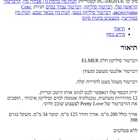
מק"ט:
PL-100201/E
קטגוריות:
חנות מין ברמת גן | אביזרי מין
,
הויברטור
הראשון שלי
,
ויברטור סיליקון
,
ויברטור עמיד במים
תגיות:
Секс
аксессуары
,
ויברטור סיליקון נטען
,
חנות מין בבאר שבע
,
חנות מין
במודיעין
,
מבצעים בחנות סקס
תיאור
מידע נוסף
תיאור
ויברטור סיליקון חלק ELMER
ויברטור אלגנטי מעוצב ומעודן
ויברטור מעוגל מעט לחדירה קלה.
ידית הכסף שלו תאפשר לכם לנווט אותו היטב ובדיוק.
12 מהירויות משתנות, טכנולוגיה אטומה למים וסיליקון איכותי , הופכים
את הוויברטור של Pretty Love לצעצוע שובב וחיוני.
אורך כולל 200 מ"מ. אורך חודר 125 מ"מ. קוטר 34 מ"מ. משקל בגרם
398
ללא פטלטים