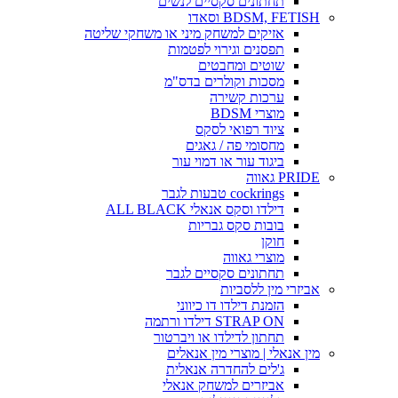
תחתונים סקסיים לנשים
BDSM, FETISH וסאדו
אזיקים למשחק מיני או משחקי שליטה
תפסנים וגירוי לפטמות
שוטים ומחבטים
מסכות וקולרים בדס"מ
ערכות קשירה
מוצרי BDSM
ציוד רפואי לסקס
מחסומי פה / גאגים
ביגוד עור או דמוי עור
PRIDE גאווה
cockrings טבעות לגבר
דילדו וסקס אנאלי ALL BLACK
בובות סקס גבריות
חוקן
מוצרי גאווה
תחתונים סקסיים לגבר
אביזרי מין ללסביות
הזמנת דילדו דו כיווני
STRAP ON דילדו ורתמה
תחתון לדילדו או ויברטור
מין אנאלי | מוצרי מין אנאלים
ג'לים להחדרה אנאלית
אביזרים למשחק אנאלי