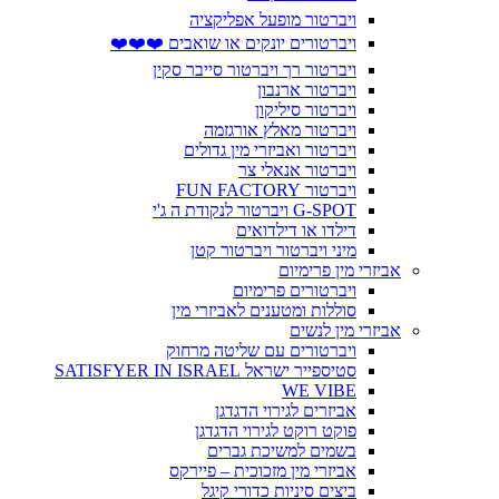
ויברטור מופעל אפליקציה
ויברטורים יונקים או שואבים ❤️❤️❤️
ויברטור רך ויברטור סייבר סקין
ויברטור ארנבון
ויברטור סיליקון
ויברטור מאלץ אורגזמה
ויברטור ואביזרי מין גדולים
ויברטור אנאלי צר
ויברטור FUN FACTORY
G-SPOT ויברטור לנקודת ה ג'י
דילדו או דילדואים
מיני ויברטור ויברטור קטן
אביזרי מין פרימיום
ויברטורים פרימיום
סוללות ומטענים לאביזרי מין
אביזרי מין לנשים
ויברטורים עם שליטה מרחוק
סטיספייר ישראל SATISFYER IN ISRAEL
WE VIBE
אביזרים לגירוי הדגדגן
פוקט רוקט לגירוי הדגדגן
בשמים למשיכת גברים
אביזרי מין מזכוכית – פיירקס
ביצים סיניות כדורי קיגל