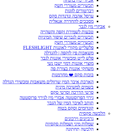
אביזרי מין בהנחה
תכשירים מעוררי חשק
ויברטורים לזוגות
ערסל אהבה ונדנדות סקס
מסככים להחדרה אנאלית
אביזרי מין לגבר
טבעות לשמירת זקפה והשהייה
תכשירים לגברים שיפור המיניות
תכשירים מעוררי חשק
פלשלייט מקורי לאוננות FLESHLIGHT
משאבות פין לזקפה | להגדלה
פלש לייט ומכשירי אוננות לגבר
מוצרי אוננות דמוי ישבן נשי
משחקי אוננות בצורת פה
בובות סקס ❤️ מחרמנות
הארכת איבר המין שרוולים משאבות ומכשירי הגדלה
בשמים למשיכה מינית
סרטי הדרכה וסרטי סקס
גירוי הפרוסטטה אבזרי מין לגירוי פרוסטטה
תותב לאיבר המין של הגבר
קונדומים וסקס בטוח
הלבשה סקסית
גרביונים וירכונים
שמלות מיני ושמלות סקסיות
הלבשה תחתונה