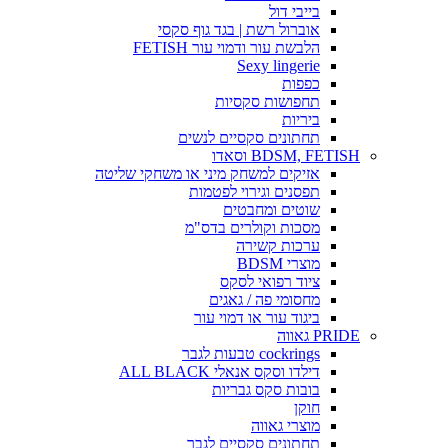
בייבי דול
אוברול רשת | בגד גוף סקסי
הלבשת עור ודמוי עור FETISH
Sexy lingerie
כפפות
תחפושות סקסיות
ביריות
תחתונים סקסיים לנשים
BDSM, FETISH וסאדו
אזיקים למשחק מיני או משחקי שליטה
תפסנים וגירוי לפטמות
שוטים ומחבטים
מסכות וקולרים בדס"מ
ערכות קשירה
מוצרי BDSM
ציוד רפואי לסקס
מחסומי פה / גאגים
ביגוד עור או דמוי עור
PRIDE גאווה
cockrings טבעות לגבר
דילדו וסקס אנאלי ALL BLACK
בובות סקס גבריות
חוקן
מוצרי גאווה
תחתונים סקסיים לגבר