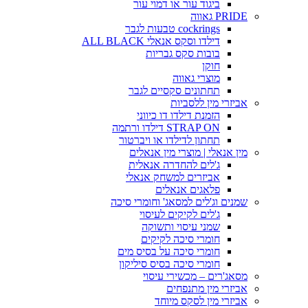
ביגוד עור או דמוי עור
PRIDE גאווה
cockrings טבעות לגבר
דילדו וסקס אנאלי ALL BLACK
בובות סקס גבריות
חוקן
מוצרי גאווה
תחתונים סקסיים לגבר
אביזרי מין ללסביות
הזמנת דילדו דו כיווני
STRAP ON דילדו ורתמה
תחתון לדילדו או ויברטור
מין אנאלי | מוצרי מין אנאלים
ג'לים להחדרה אנאלית
אביזרים למשחק אנאלי
פלאגים אנאלים
שמנים וג'לים למסאג' וחומרי סיכה
ג'לים לקיקים לעיסוי
שמני עיסוי ותשוקה
חומרי סיכה לקיקים
חומרי סיכה על בסיס מים
חומרי סיכה בסיס סיליקון
מסאג'רים – מכשירי עיסוי
אביזרי מין מתנפחים
אביזרי מין לסקס מיוחד