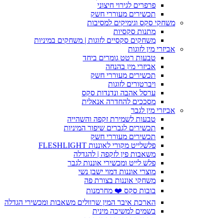
פרפרים לגירוי חיצוני
תכשירים מעוררי חשק
משחקי סקס וגימיקים למסיבות
מתנות סקסיות
משחקים סקסיים לזוגות | משחקים במיניות
אביזרי מין לזוגות
טבעות רטט גומרים ביחד
אביזרי מין בהנחה
תכשירים מעוררי חשק
ויברטורים לזוגות
ערסל אהבה ונדנדות סקס
מסככים להחדרה אנאלית
אביזרי מין לגבר
טבעות לשמירת זקפה והשהייה
תכשירים לגברים שיפור המיניות
תכשירים מעוררי חשק
פלשלייט מקורי לאוננות FLESHLIGHT
משאבות פין לזקפה | להגדלה
פלש לייט ומכשירי אוננות לגבר
מוצרי אוננות דמוי ישבן נשי
משחקי אוננות בצורת פה
בובות סקס ❤️ מחרמנות
הארכת איבר המין שרוולים משאבות ומכשירי הגדלה
בשמים למשיכה מינית