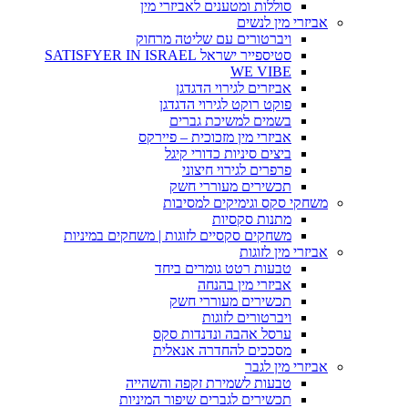
סוללות ומטענים לאביזרי מין
אביזרי מין לנשים
ויברטורים עם שליטה מרחוק
סטיספייר ישראל SATISFYER IN ISRAEL
WE VIBE
אביזרים לגירוי הדגדגן
פוקט רוקט לגירוי הדגדגן
בשמים למשיכת גברים
אביזרי מין מזכוכית – פיירקס
ביצים סיניות כדורי קיגל
פרפרים לגירוי חיצוני
תכשירים מעוררי חשק
משחקי סקס וגימיקים למסיבות
מתנות סקסיות
משחקים סקסיים לזוגות | משחקים במיניות
אביזרי מין לזוגות
טבעות רטט גומרים ביחד
אביזרי מין בהנחה
תכשירים מעוררי חשק
ויברטורים לזוגות
ערסל אהבה ונדנדות סקס
מסככים להחדרה אנאלית
אביזרי מין לגבר
טבעות לשמירת זקפה והשהייה
תכשירים לגברים שיפור המיניות