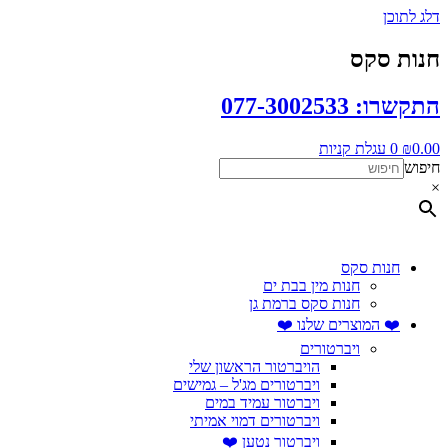
דלג לתוכן
חנות סקס
התקשרו: 077-3002533
0.00
₪
0
עגלת קניות
חיפוש
×
חנות סקס
חנות מין בבת ים
חנות סקס ברמת גן
❤️ המוצרים שלנו ❤️
ויברטורים
הויברטור הראשון שלי
ויברטורים מג'ל – גמישים
ויברטור עמיד במים
ויברטורים דמוי אמיתי
ויברטור נטען ❤️