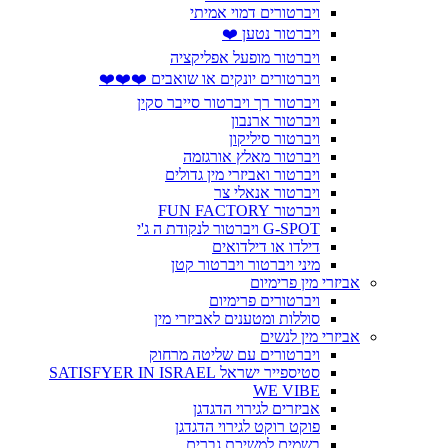
ויברטורים דמוי אמיתי
ויברטור נטען ❤️
ויברטור מופעל אפליקציה
ויברטורים יונקים או שואבים ❤️❤️❤️
ויברטור רך ויברטור סייבר סקין
ויברטור ארנבון
ויברטור סיליקון
ויברטור מאלץ אורגזמה
ויברטור ואביזרי מין גדולים
ויברטור אנאלי צר
ויברטור FUN FACTORY
G-SPOT ויברטור לנקודת ה ג'י
דילדו או דילדואים
מיני ויברטור ויברטור קטן
אביזרי מין פרימיום
ויברטורים פרימיום
סוללות ומטענים לאביזרי מין
אביזרי מין לנשים
ויברטורים עם שליטה מרחוק
סטיספייר ישראל SATISFYER IN ISRAEL
WE VIBE
אביזרים לגירוי הדגדגן
פוקט רוקט לגירוי הדגדגן
בשמים למשיכת גברים