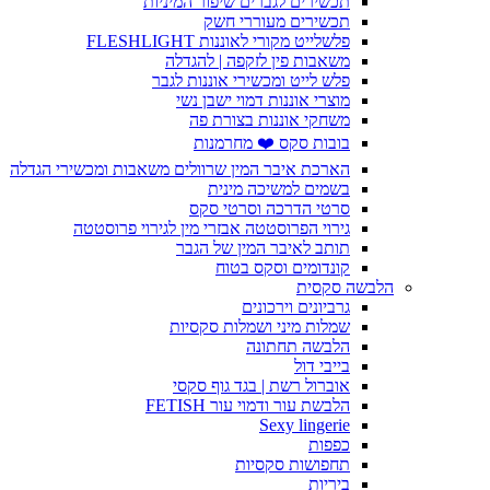
תכשירים לגברים שיפור המיניות
תכשירים מעוררי חשק
פלשלייט מקורי לאוננות FLESHLIGHT
משאבות פין לזקפה | להגדלה
פלש לייט ומכשירי אוננות לגבר
מוצרי אוננות דמוי ישבן נשי
משחקי אוננות בצורת פה
בובות סקס ❤️ מחרמנות
הארכת איבר המין שרוולים משאבות ומכשירי הגדלה
בשמים למשיכה מינית
סרטי הדרכה וסרטי סקס
גירוי הפרוסטטה אבזרי מין לגירוי פרוסטטה
תותב לאיבר המין של הגבר
קונדומים וסקס בטוח
הלבשה סקסית
גרביונים וירכונים
שמלות מיני ושמלות סקסיות
הלבשה תחתונה
בייבי דול
אוברול רשת | בגד גוף סקסי
הלבשת עור ודמוי עור FETISH
Sexy lingerie
כפפות
תחפושות סקסיות
ביריות