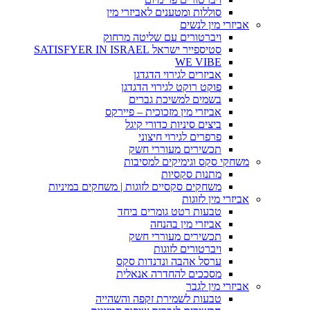
סוללות ומטענים לאביזרי מין
אביזרי מין לנשים
ויברטורים עם שליטה מרחוק
סטיספייר ישראל SATISFYER IN ISRAEL
WE VIBE
אביזרים לגירוי הדגדגן
פוקט רוקט לגירוי הדגדגן
בשמים למשיכת גברים
אביזרי מין מזכוכית – פיירקס
ביצים סיניות כדורי קיגל
פרפרים לגירוי חיצוני
תכשירים מעוררי חשק
משחקי סקס וגימיקים למסיבות
מתנות סקסיות
משחקים סקסיים לזוגות | משחקים במיניות
אביזרי מין לזוגות
טבעות רטט גומרים ביחד
אביזרי מין בהנחה
תכשירים מעוררי חשק
ויברטורים לזוגות
ערסל אהבה ונדנדות סקס
מסככים להחדרה אנאלית
אביזרי מין לגבר
טבעות לשמירת זקפה והשהייה