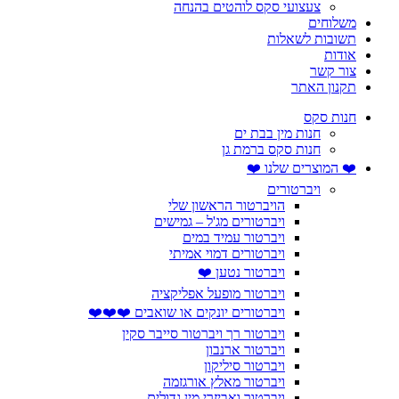
צעצועי סקס לוהטים בהנחה
משלוחים
תשובות לשאלות
אודות
צור קשר
תקנון האתר
חנות סקס
חנות מין בבת ים
חנות סקס ברמת גן
❤️ המוצרים שלנו ❤️
ויברטורים
הויברטור הראשון שלי
ויברטורים מג'ל – גמישים
ויברטור עמיד במים
ויברטורים דמוי אמיתי
ויברטור נטען ❤️
ויברטור מופעל אפליקציה
ויברטורים יונקים או שואבים ❤️❤️❤️
ויברטור רך ויברטור סייבר סקין
ויברטור ארנבון
ויברטור סיליקון
ויברטור מאלץ אורגזמה
ויברטור ואביזרי מין גדולים