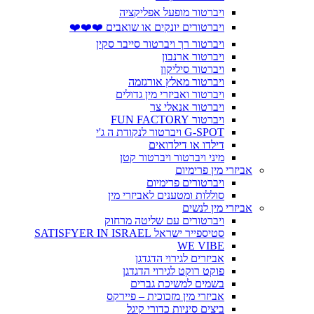
ויברטור מופעל אפליקציה
ויברטורים יונקים או שואבים ❤️❤️❤️
ויברטור רך ויברטור סייבר סקין
ויברטור ארנבון
ויברטור סיליקון
ויברטור מאלץ אורגזמה
ויברטור ואביזרי מין גדולים
ויברטור אנאלי צר
ויברטור FUN FACTORY
G-SPOT ויברטור לנקודת ה ג'י
דילדו או דילדואים
מיני ויברטור ויברטור קטן
אביזרי מין פרימיום
ויברטורים פרימיום
סוללות ומטענים לאביזרי מין
אביזרי מין לנשים
ויברטורים עם שליטה מרחוק
סטיספייר ישראל SATISFYER IN ISRAEL
WE VIBE
אביזרים לגירוי הדגדגן
פוקט רוקט לגירוי הדגדגן
בשמים למשיכת גברים
אביזרי מין מזכוכית – פיירקס
ביצים סיניות כדורי קיגל