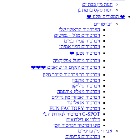
חנות מין בבת ים
חנות סקס ברמת גן
❤️ המוצרים שלנו ❤️
ויברטורים
הויברטור הראשון שלי
ויברטורים מג'ל – גמישים
ויברטור עמיד במים
ויברטורים דמוי אמיתי
ויברטור נטען ❤️
ויברטור מופעל אפליקציה
ויברטורים יונקים או שואבים ❤️❤️❤️
ויברטור רך ויברטור סייבר סקין
ויברטור ארנבון
ויברטור סיליקון
ויברטור מאלץ אורגזמה
ויברטור ואביזרי מין גדולים
ויברטור אנאלי צר
ויברטור FUN FACTORY
G-SPOT ויברטור לנקודת ה ג'י
דילדו או דילדואים
מיני ויברטור ויברטור קטן
אביזרי מין פרימיום
ויברטורים פרימיום