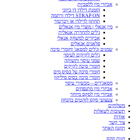
אביזרי מין ללסביות
הזמנת דילדו דו כיווני
STRAP ON דילדו ורתמה
תחתון לדילדו או ויברטור
מין אנאלי | מוצרי מין אנאלים
ג'לים להחדרה אנאלית
אביזרים למשחק אנאלי
פלאגים אנאלים
שמנים וג'לים למסאג' וחומרי סיכה
ג'לים לקיקים לעיסוי
שמני עיסוי ותשוקה
חומרי סיכה לקיקים
חומרי סיכה על בסיס מים
חומרי סיכה בסיס סיליקון
מסאג'רים – מכשירי עיסוי
אביזרי מין מתנפחים
אביזרי מין לסקס מיוחד
צעצועי סקס לוהטים בהנחה
משלוחים
תשובות לשאלות
אודות
צור קשר
תקנון האתר
חנות סקס