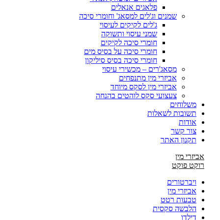
פלאגים אנאלים
שמנים וג'לים למסאג' וחומרי סיכה
ג'לים לקיקים לעיסוי
שמני עיסוי ותשוקה
חומרי סיכה לקיקים
חומרי סיכה על בסיס מים
חומרי סיכה בסיס סיליקון
מסאג'רים – מכשירי עיסוי
אביזרי מין מתנפחים
אביזרי מין לסקס מיוחד
צעצועי סקס לוהטים בהנחה
משלוחים
תשובות לשאלות
אודות
צור קשר
תקנון האתר
אביזרי מין
רוקט פוקט
ויברטורים
אביזרי מין
טבעות רטט
הלבשה סקסית
דילדו