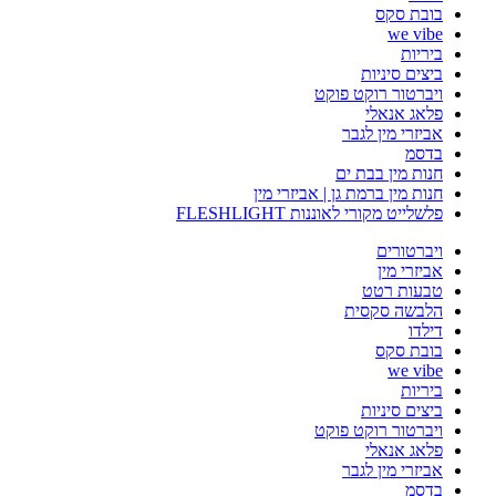
בובת סקס
we vibe
ביריות
ביצים סיניות
ויברטור רוקט פוקט
פלאג אנאלי
אביזרי מין לגבר
בדסמ
חנות מין בבת ים
חנות מין ברמת גן | אביזרי מין
פלשלייט מקורי לאוננות FLESHLIGHT
ויברטורים
אביזרי מין
טבעות רטט
הלבשה סקסית
דילדו
בובת סקס
we vibe
ביריות
ביצים סיניות
ויברטור רוקט פוקט
פלאג אנאלי
אביזרי מין לגבר
בדסמ