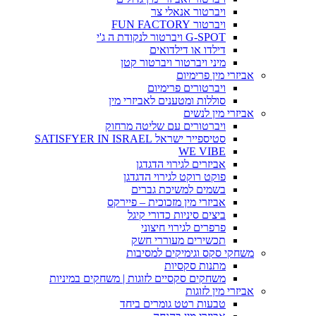
ויברטור אנאלי צר
ויברטור FUN FACTORY
G-SPOT ויברטור לנקודת ה ג'י
דילדו או דילדואים
מיני ויברטור ויברטור קטן
אביזרי מין פרימיום
ויברטורים פרימיום
סוללות ומטענים לאביזרי מין
אביזרי מין לנשים
ויברטורים עם שליטה מרחוק
סטיספייר ישראל SATISFYER IN ISRAEL
WE VIBE
אביזרים לגירוי הדגדגן
פוקט רוקט לגירוי הדגדגן
בשמים למשיכת גברים
אביזרי מין מזכוכית – פיירקס
ביצים סיניות כדורי קיגל
פרפרים לגירוי חיצוני
תכשירים מעוררי חשק
משחקי סקס וגימיקים למסיבות
מתנות סקסיות
משחקים סקסיים לזוגות | משחקים במיניות
אביזרי מין לזוגות
טבעות רטט גומרים ביחד