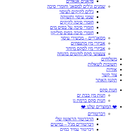
פלאגים אנאלים
שמנים וג'לים למסאג' וחומרי סיכה
ג'לים לקיקים לעיסוי
שמני עיסוי ותשוקה
חומרי סיכה לקיקים
חומרי סיכה על בסיס מים
חומרי סיכה בסיס סיליקון
מסאג'רים – מכשירי עיסוי
אביזרי מין מתנפחים
אביזרי מין לסקס מיוחד
צעצועי סקס לוהטים בהנחה
משלוחים
תשובות לשאלות
אודות
צור קשר
תקנון האתר
חנות סקס
חנות מין בבת ים
חנות סקס ברמת גן
❤️ המוצרים שלנו ❤️
ויברטורים
הויברטור הראשון שלי
ויברטורים מג'ל – גמישים
ויברטור עמיד במים