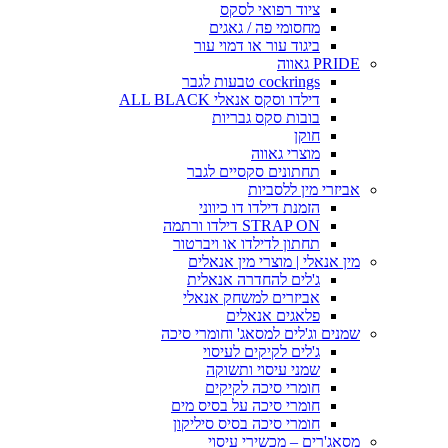
ציוד רפואי לסקס
מחסומי פה / גאגים
ביגוד עור או דמוי עור
PRIDE גאווה
cockrings טבעות לגבר
דילדו וסקס אנאלי ALL BLACK
בובות סקס גבריות
חוקן
מוצרי גאווה
תחתונים סקסיים לגבר
אביזרי מין ללסביות
הזמנת דילדו דו כיווני
STRAP ON דילדו ורתמה
תחתון לדילדו או ויברטור
מין אנאלי | מוצרי מין אנאלים
ג'לים להחדרה אנאלית
אביזרים למשחק אנאלי
פלאגים אנאלים
שמנים וג'לים למסאג' וחומרי סיכה
ג'לים לקיקים לעיסוי
שמני עיסוי ותשוקה
חומרי סיכה לקיקים
חומרי סיכה על בסיס מים
חומרי סיכה בסיס סיליקון
מסאג'רים – מכשירי עיסוי