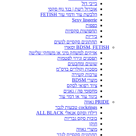
בייבי דול
אוברול רשת | בגד גוף סקסי
הלבשת עור ודמוי עור FETISH
Sexy lingerie
כפפות
תחפושות סקסיות
ביריות
תחתונים סקסיים לנשים
BDSM, FETISH וסאדו
אזיקים למשחק מיני או משחקי שליטה
תפסנים וגירוי לפטמות
שוטים ומחבטים
מסכות וקולרים בדס"מ
ערכות קשירה
מוצרי BDSM
ציוד רפואי לסקס
מחסומי פה / גאגים
ביגוד עור או דמוי עור
PRIDE גאווה
cockrings טבעות לגבר
דילדו וסקס אנאלי ALL BLACK
בובות סקס גבריות
חוקן
מוצרי גאווה
תחתונים סקסיים לגבר