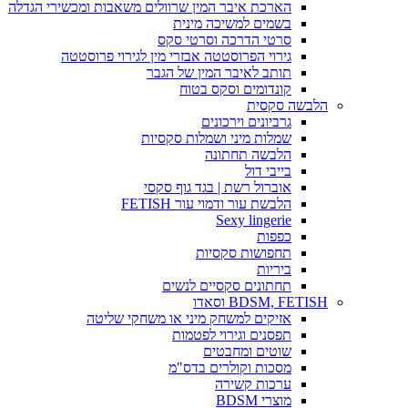
הארכת איבר המין שרוולים משאבות ומכשירי הגדלה
בשמים למשיכה מינית
סרטי הדרכה וסרטי סקס
גירוי הפרוסטטה אבזרי מין לגירוי פרוסטטה
תותב לאיבר המין של הגבר
קונדומים וסקס בטוח
הלבשה סקסית
גרביונים וירכונים
שמלות מיני ושמלות סקסיות
הלבשה תחתונה
בייבי דול
אוברול רשת | בגד גוף סקסי
הלבשת עור ודמוי עור FETISH
Sexy lingerie
כפפות
תחפושות סקסיות
ביריות
תחתונים סקסיים לנשים
BDSM, FETISH וסאדו
אזיקים למשחק מיני או משחקי שליטה
תפסנים וגירוי לפטמות
שוטים ומחבטים
מסכות וקולרים בדס"מ
ערכות קשירה
מוצרי BDSM