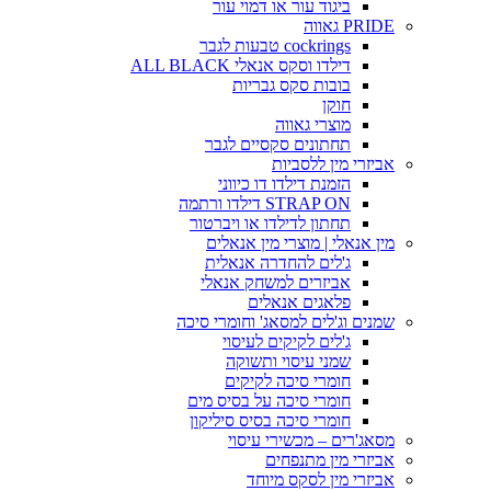
ביגוד עור או דמוי עור
PRIDE גאווה
cockrings טבעות לגבר
דילדו וסקס אנאלי ALL BLACK
בובות סקס גבריות
חוקן
מוצרי גאווה
תחתונים סקסיים לגבר
אביזרי מין ללסביות
הזמנת דילדו דו כיווני
STRAP ON דילדו ורתמה
תחתון לדילדו או ויברטור
מין אנאלי | מוצרי מין אנאלים
ג'לים להחדרה אנאלית
אביזרים למשחק אנאלי
פלאגים אנאלים
שמנים וג'לים למסאג' וחומרי סיכה
ג'לים לקיקים לעיסוי
שמני עיסוי ותשוקה
חומרי סיכה לקיקים
חומרי סיכה על בסיס מים
חומרי סיכה בסיס סיליקון
מסאג'רים – מכשירי עיסוי
אביזרי מין מתנפחים
אביזרי מין לסקס מיוחד