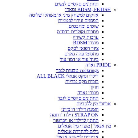
תחתונים סקסיים לנשים
BDSM, FETISH וסאדו
אזיקים למשחק מיני או משחקי שליטה
תפסנים וגירוי לפטמות
שוטים ומחבטים
מסכות וקולרים בדס"מ
ערכות קשירה
מוצרי BDSM
ציוד רפואי לסקס
מחסומי פה / גאגים
ביגוד עור או דמוי עור
PRIDE גאווה
cockrings טבעות לגבר
דילדו וסקס אנאלי ALL BLACK
בובות סקס גבריות
חוקן
מוצרי גאווה
תחתונים סקסיים לגבר
אביזרי מין ללסביות
הזמנת דילדו דו כיווני
STRAP ON דילדו ורתמה
תחתון לדילדו או ויברטור
מין אנאלי | מוצרי מין אנאלים
ג'לים להחדרה אנאלית
אביזרים למשחק אנאלי