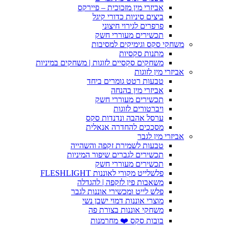
אביזרי מין מזכוכית – פיירקס
ביצים סיניות כדורי קיגל
פרפרים לגירוי חיצוני
תכשירים מעוררי חשק
משחקי סקס וגימיקים למסיבות
מתנות סקסיות
משחקים סקסיים לזוגות | משחקים במיניות
אביזרי מין לזוגות
טבעות רטט גומרים ביחד
אביזרי מין בהנחה
תכשירים מעוררי חשק
ויברטורים לזוגות
ערסל אהבה ונדנדות סקס
מסככים להחדרה אנאלית
אביזרי מין לגבר
טבעות לשמירת זקפה והשהייה
תכשירים לגברים שיפור המיניות
תכשירים מעוררי חשק
פלשלייט מקורי לאוננות FLESHLIGHT
משאבות פין לזקפה | להגדלה
פלש לייט ומכשירי אוננות לגבר
מוצרי אוננות דמוי ישבן נשי
משחקי אוננות בצורת פה
בובות סקס ❤️ מחרמנות