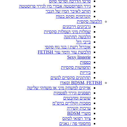
סרטי הדרכה וסרטי סקס
גירוי הפרוסטטה אבזרי מין לגירוי פרוסטטה
תותב לאיבר המין של הגבר
קונדומים וסקס בטוח
הלבשה סקסית
גרביונים וירכונים
שמלות מיני ושמלות סקסיות
הלבשה תחתונה
בייבי דול
אוברול רשת | בגד גוף סקסי
הלבשת עור ודמוי עור FETISH
Sexy lingerie
כפפות
תחפושות סקסיות
ביריות
תחתונים סקסיים לנשים
BDSM, FETISH וסאדו
אזיקים למשחק מיני או משחקי שליטה
תפסנים וגירוי לפטמות
שוטים ומחבטים
מסכות וקולרים בדס"מ
ערכות קשירה
מוצרי BDSM
ציוד רפואי לסקס
מחסומי פה / גאגים