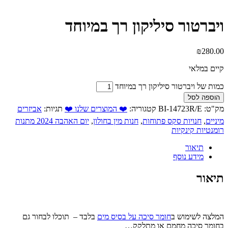
ויברטור סיליקון רך במיוחד
₪
280.00
קיים במלאי
כמות של ויברטור סיליקון רך במיוחד
הוספה לסל
מק"ט:
BI-14723R/E
קטגוריה:
❤️ המוצרים שלנו ❤️
תגיות:
אביזרים
מיניים
,
חנויות סקס פתוחות
,
חנות מין בחולון
,
יום האהבה 2024 מתנות
רומנטיות קינקיות
תיאור
מידע נוסף
תיאור
המלצה לשימוש ב
חומר סיכה על בסיס מים
בלבד – תוכלו לבחור גם
בחומר סיכה מחמם או מתלקק…