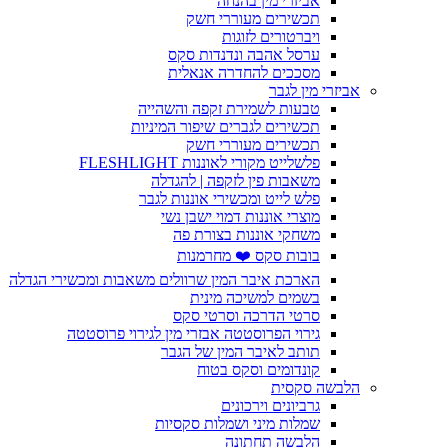
אביזרי מין בהנחה
תכשירים מעוררי חשק
ויברטורים לזוגות
ערסל אהבה ונדנדות סקס
מסככים להחדרה אנאלית
אביזרי מין לגבר
טבעות לשמירת זקפה והשהייה
תכשירים לגברים שיפור המיניות
תכשירים מעוררי חשק
פלשלייט מקורי לאוננות FLESHLIGHT
משאבות פין לזקפה | להגדלה
פלש לייט ומכשירי אוננות לגבר
מוצרי אוננות דמוי ישבן נשי
משחקי אוננות בצורת פה
בובות סקס ❤️ מחרמנות
הארכת איבר המין שרוולים משאבות ומכשירי הגדלה
בשמים למשיכה מינית
סרטי הדרכה וסרטי סקס
גירוי הפרוסטטה אבזרי מין לגירוי פרוסטטה
תותב לאיבר המין של הגבר
קונדומים וסקס בטוח
הלבשה סקסית
גרביונים וירכונים
שמלות מיני ושמלות סקסיות
הלבשה תחתונה