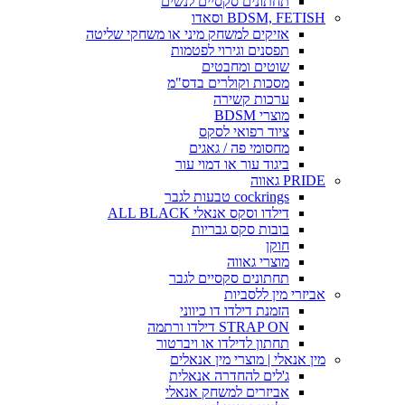
תחתונים סקסיים לנשים
BDSM, FETISH וסאדו
אזיקים למשחק מיני או משחקי שליטה
תפסנים וגירוי לפטמות
שוטים ומחבטים
מסכות וקולרים בדס"מ
ערכות קשירה
מוצרי BDSM
ציוד רפואי לסקס
מחסומי פה / גאגים
ביגוד עור או דמוי עור
PRIDE גאווה
cockrings טבעות לגבר
דילדו וסקס אנאלי ALL BLACK
בובות סקס גבריות
חוקן
מוצרי גאווה
תחתונים סקסיים לגבר
אביזרי מין ללסביות
הזמנת דילדו דו כיווני
STRAP ON דילדו ורתמה
תחתון לדילדו או ויברטור
מין אנאלי | מוצרי מין אנאלים
ג'לים להחדרה אנאלית
אביזרים למשחק אנאלי