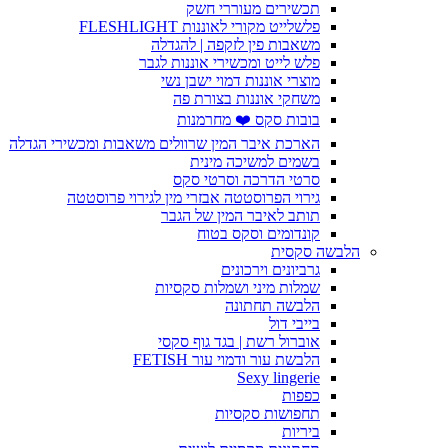
תכשירים מעוררי חשק
פלשלייט מקורי לאוננות FLESHLIGHT
משאבות פין לזקפה | להגדלה
פלש לייט ומכשירי אוננות לגבר
מוצרי אוננות דמוי ישבן נשי
משחקי אוננות בצורת פה
בובות סקס ❤️ מחרמנות
הארכת איבר המין שרוולים משאבות ומכשירי הגדלה
בשמים למשיכה מינית
סרטי הדרכה וסרטי סקס
גירוי הפרוסטטה אבזרי מין לגירוי פרוסטטה
תותב לאיבר המין של הגבר
קונדומים וסקס בטוח
הלבשה סקסית
גרביונים וירכונים
שמלות מיני ושמלות סקסיות
הלבשה תחתונה
בייבי דול
אוברול רשת | בגד גוף סקסי
הלבשת עור ודמוי עור FETISH
Sexy lingerie
כפפות
תחפושות סקסיות
ביריות