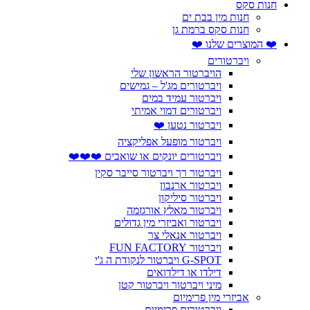
חנות סקס
חנות מין בבת ים
חנות סקס ברמת גן
❤️ המוצרים שלנו ❤️
ויברטורים
הויברטור הראשון שלי
ויברטורים מג'ל – גמישים
ויברטור עמיד במים
ויברטורים דמוי אמיתי
ויברטור נטען ❤️
ויברטור מופעל אפליקציה
ויברטורים יונקים או שואבים ❤️❤️❤️
ויברטור רך ויברטור סייבר סקין
ויברטור ארנבון
ויברטור סיליקון
ויברטור מאלץ אורגזמה
ויברטור ואביזרי מין גדולים
ויברטור אנאלי צר
ויברטור FUN FACTORY
G-SPOT ויברטור לנקודת ה ג'י
דילדו או דילדואים
מיני ויברטור ויברטור קטן
אביזרי מין פרימיום
ויברטורים פרימיום