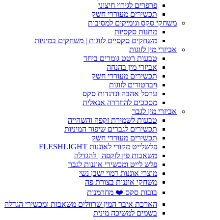
פרפרים לגירוי חיצוני
תכשירים מעוררי חשק
משחקי סקס וגימיקים למסיבות
מתנות סקסיות
משחקים סקסיים לזוגות | משחקים במיניות
אביזרי מין לזוגות
טבעות רטט גומרים ביחד
אביזרי מין בהנחה
תכשירים מעוררי חשק
ויברטורים לזוגות
ערסל אהבה ונדנדות סקס
מסככים להחדרה אנאלית
אביזרי מין לגבר
טבעות לשמירת זקפה והשהייה
תכשירים לגברים שיפור המיניות
תכשירים מעוררי חשק
פלשלייט מקורי לאוננות FLESHLIGHT
משאבות פין לזקפה | להגדלה
פלש לייט ומכשירי אוננות לגבר
מוצרי אוננות דמוי ישבן נשי
משחקי אוננות בצורת פה
בובות סקס ❤️ מחרמנות
הארכת איבר המין שרוולים משאבות ומכשירי הגדלה
בשמים למשיכה מינית