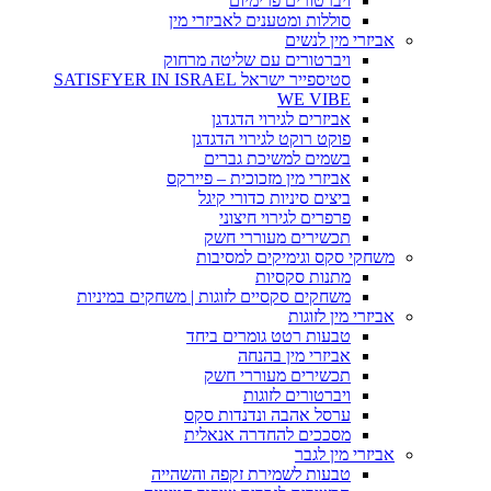
ויברטורים פרימיום
סוללות ומטענים לאביזרי מין
אביזרי מין לנשים
ויברטורים עם שליטה מרחוק
סטיספייר ישראל SATISFYER IN ISRAEL
WE VIBE
אביזרים לגירוי הדגדגן
פוקט רוקט לגירוי הדגדגן
בשמים למשיכת גברים
אביזרי מין מזכוכית – פיירקס
ביצים סיניות כדורי קיגל
פרפרים לגירוי חיצוני
תכשירים מעוררי חשק
משחקי סקס וגימיקים למסיבות
מתנות סקסיות
משחקים סקסיים לזוגות | משחקים במיניות
אביזרי מין לזוגות
טבעות רטט גומרים ביחד
אביזרי מין בהנחה
תכשירים מעוררי חשק
ויברטורים לזוגות
ערסל אהבה ונדנדות סקס
מסככים להחדרה אנאלית
אביזרי מין לגבר
טבעות לשמירת זקפה והשהייה