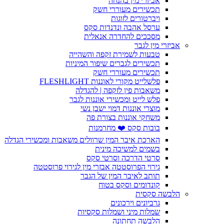
אביזרי מין בהנחה
תכשירים מעוררי חשק
ויברטורים לזוגות
ערסל אהבה ונדנדות סקס
מסככים להחדרה אנאלית
אביזרי מין לגבר
טבעות לשמירת זקפה והשהייה
תכשירים לגברים שיפור המיניות
תכשירים מעוררי חשק
פלשלייט מקורי לאוננות FLESHLIGHT
משאבות פין לזקפה | להגדלה
פלש לייט ומכשירי אוננות לגבר
מוצרי אוננות דמוי ישבן נשי
משחקי אוננות בצורת פה
בובות סקס ❤️ מחרמנות
הארכת איבר המין שרוולים משאבות ומכשירי הגדלה
בשמים למשיכה מינית
סרטי הדרכה וסרטי סקס
גירוי הפרוסטטה אבזרי מין לגירוי פרוסטטה
תותב לאיבר המין של הגבר
קונדומים וסקס בטוח
הלבשה סקסית
גרביונים וירכונים
שמלות מיני ושמלות סקסיות
הלבשה תחתונה