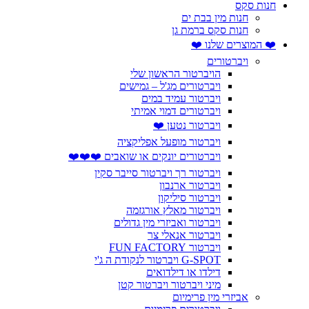
חנות סקס
חנות מין בבת ים
חנות סקס ברמת גן
❤️ המוצרים שלנו ❤️
ויברטורים
הויברטור הראשון שלי
ויברטורים מג'ל – גמישים
ויברטור עמיד במים
ויברטורים דמוי אמיתי
ויברטור נטען ❤️
ויברטור מופעל אפליקציה
ויברטורים יונקים או שואבים ❤️❤️❤️
ויברטור רך ויברטור סייבר סקין
ויברטור ארנבון
ויברטור סיליקון
ויברטור מאלץ אורגזמה
ויברטור ואביזרי מין גדולים
ויברטור אנאלי צר
ויברטור FUN FACTORY
G-SPOT ויברטור לנקודת ה ג'י
דילדו או דילדואים
מיני ויברטור ויברטור קטן
אביזרי מין פרימיום