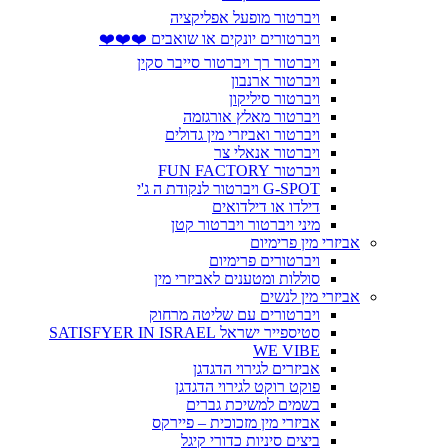
ויברטור מופעל אפליקציה
ויברטורים יונקים או שואבים ❤️❤️❤️
ויברטור רך ויברטור סייבר סקין
ויברטור ארנבון
ויברטור סיליקון
ויברטור מאלץ אורגזמה
ויברטור ואביזרי מין גדולים
ויברטור אנאלי צר
ויברטור FUN FACTORY
G-SPOT ויברטור לנקודת ה ג'י
דילדו או דילדואים
מיני ויברטור ויברטור קטן
אביזרי מין פרימיום
ויברטורים פרימיום
סוללות ומטענים לאביזרי מין
אביזרי מין לנשים
ויברטורים עם שליטה מרחוק
סטיספייר ישראל SATISFYER IN ISRAEL
WE VIBE
אביזרים לגירוי הדגדגן
פוקט רוקט לגירוי הדגדגן
בשמים למשיכת גברים
אביזרי מין מזכוכית – פיירקס
ביצים סיניות כדורי קיגל