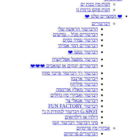
חנות מין בבת ים
חנות סקס ברמת גן
❤️ המוצרים שלנו ❤️
ויברטורים
הויברטור הראשון שלי
ויברטורים מג'ל – גמישים
ויברטור עמיד במים
ויברטורים דמוי אמיתי
ויברטור נטען ❤️
ויברטור מופעל אפליקציה
ויברטורים יונקים או שואבים ❤️❤️❤️
ויברטור רך ויברטור סייבר סקין
ויברטור ארנבון
ויברטור סיליקון
ויברטור מאלץ אורגזמה
ויברטור ואביזרי מין גדולים
ויברטור אנאלי צר
ויברטור FUN FACTORY
G-SPOT ויברטור לנקודת ה ג'י
דילדו או דילדואים
מיני ויברטור ויברטור קטן
אביזרי מין פרימיום
ויברטורים פרימיום