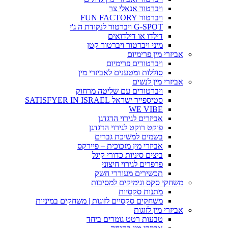
ויברטור אנאלי צר
ויברטור FUN FACTORY
G-SPOT ויברטור לנקודת ה ג'י
דילדו או דילדואים
מיני ויברטור ויברטור קטן
אביזרי מין פרימיום
ויברטורים פרימיום
סוללות ומטענים לאביזרי מין
אביזרי מין לנשים
ויברטורים עם שליטה מרחוק
סטיספייר ישראל SATISFYER IN ISRAEL
WE VIBE
אביזרים לגירוי הדגדגן
פוקט רוקט לגירוי הדגדגן
בשמים למשיכת גברים
אביזרי מין מזכוכית – פיירקס
ביצים סיניות כדורי קיגל
פרפרים לגירוי חיצוני
תכשירים מעוררי חשק
משחקי סקס וגימיקים למסיבות
מתנות סקסיות
משחקים סקסיים לזוגות | משחקים במיניות
אביזרי מין לזוגות
טבעות רטט גומרים ביחד