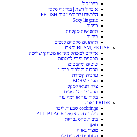
בייבי דול
אוברול רשת | בגד גוף סקסי
הלבשת עור ודמוי עור FETISH
Sexy lingerie
כפפות
תחפושות סקסיות
ביריות
תחתונים סקסיים לנשים
BDSM, FETISH וסאדו
אזיקים למשחק מיני או משחקי שליטה
תפסנים וגירוי לפטמות
שוטים ומחבטים
מסכות וקולרים בדס"מ
ערכות קשירה
מוצרי BDSM
ציוד רפואי לסקס
מחסומי פה / גאגים
ביגוד עור או דמוי עור
PRIDE גאווה
cockrings טבעות לגבר
דילדו וסקס אנאלי ALL BLACK
בובות סקס גבריות
חוקן
מוצרי גאווה
תחתונים סקסיים לגבר