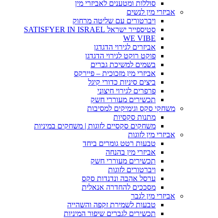
סוללות ומטענים לאביזרי מין
אביזרי מין לנשים
ויברטורים עם שליטה מרחוק
סטיספייר ישראל SATISFYER IN ISRAEL
WE VIBE
אביזרים לגירוי הדגדגן
פוקט רוקט לגירוי הדגדגן
בשמים למשיכת גברים
אביזרי מין מזכוכית – פיירקס
ביצים סיניות כדורי קיגל
פרפרים לגירוי חיצוני
תכשירים מעוררי חשק
משחקי סקס וגימיקים למסיבות
מתנות סקסיות
משחקים סקסיים לזוגות | משחקים במיניות
אביזרי מין לזוגות
טבעות רטט גומרים ביחד
אביזרי מין בהנחה
תכשירים מעוררי חשק
ויברטורים לזוגות
ערסל אהבה ונדנדות סקס
מסככים להחדרה אנאלית
אביזרי מין לגבר
טבעות לשמירת זקפה והשהייה
תכשירים לגברים שיפור המיניות