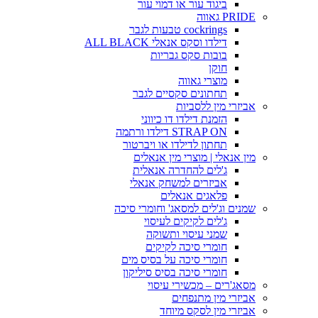
ביגוד עור או דמוי עור
PRIDE גאווה
cockrings טבעות לגבר
דילדו וסקס אנאלי ALL BLACK
בובות סקס גבריות
חוקן
מוצרי גאווה
תחתונים סקסיים לגבר
אביזרי מין ללסביות
הזמנת דילדו דו כיווני
STRAP ON דילדו ורתמה
תחתון לדילדו או ויברטור
מין אנאלי | מוצרי מין אנאלים
ג'לים להחדרה אנאלית
אביזרים למשחק אנאלי
פלאגים אנאלים
שמנים וג'לים למסאג' וחומרי סיכה
ג'לים לקיקים לעיסוי
שמני עיסוי ותשוקה
חומרי סיכה לקיקים
חומרי סיכה על בסיס מים
חומרי סיכה בסיס סיליקון
מסאג'רים – מכשירי עיסוי
אביזרי מין מתנפחים
אביזרי מין לסקס מיוחד