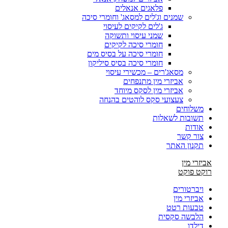
פלאגים אנאלים
שמנים וג'לים למסאג' וחומרי סיכה
ג'לים לקיקים לעיסוי
שמני עיסוי ותשוקה
חומרי סיכה לקיקים
חומרי סיכה על בסיס מים
חומרי סיכה בסיס סיליקון
מסאג'רים – מכשירי עיסוי
אביזרי מין מתנפחים
אביזרי מין לסקס מיוחד
צעצועי סקס לוהטים בהנחה
משלוחים
תשובות לשאלות
אודות
צור קשר
תקנון האתר
אביזרי מין
רוקט פוקט
ויברטורים
אביזרי מין
טבעות רטט
הלבשה סקסית
דילדו