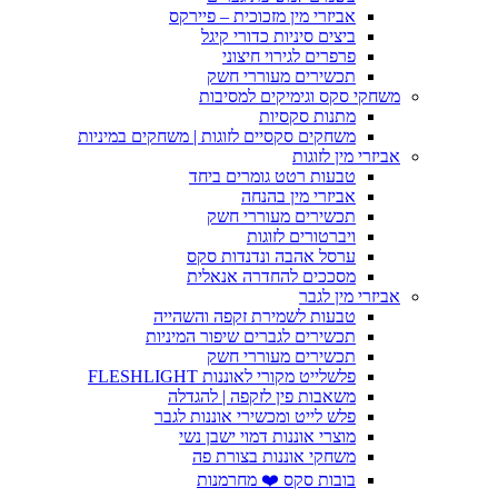
אביזרי מין מזכוכית – פיירקס
ביצים סיניות כדורי קיגל
פרפרים לגירוי חיצוני
תכשירים מעוררי חשק
משחקי סקס וגימיקים למסיבות
מתנות סקסיות
משחקים סקסיים לזוגות | משחקים במיניות
אביזרי מין לזוגות
טבעות רטט גומרים ביחד
אביזרי מין בהנחה
תכשירים מעוררי חשק
ויברטורים לזוגות
ערסל אהבה ונדנדות סקס
מסככים להחדרה אנאלית
אביזרי מין לגבר
טבעות לשמירת זקפה והשהייה
תכשירים לגברים שיפור המיניות
תכשירים מעוררי חשק
פלשלייט מקורי לאוננות FLESHLIGHT
משאבות פין לזקפה | להגדלה
פלש לייט ומכשירי אוננות לגבר
מוצרי אוננות דמוי ישבן נשי
משחקי אוננות בצורת פה
בובות סקס ❤️ מחרמנות