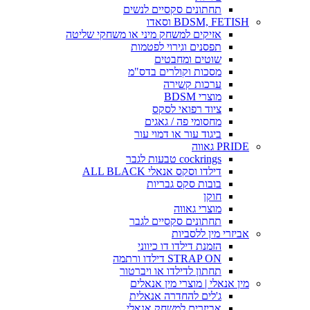
תחתונים סקסיים לנשים
BDSM, FETISH וסאדו
אזיקים למשחק מיני או משחקי שליטה
תפסנים וגירוי לפטמות
שוטים ומחבטים
מסכות וקולרים בדס"מ
ערכות קשירה
מוצרי BDSM
ציוד רפואי לסקס
מחסומי פה / גאגים
ביגוד עור או דמוי עור
PRIDE גאווה
cockrings טבעות לגבר
דילדו וסקס אנאלי ALL BLACK
בובות סקס גבריות
חוקן
מוצרי גאווה
תחתונים סקסיים לגבר
אביזרי מין ללסביות
הזמנת דילדו דו כיווני
STRAP ON דילדו ורתמה
תחתון לדילדו או ויברטור
מין אנאלי | מוצרי מין אנאלים
ג'לים להחדרה אנאלית
אביזרים למשחק אנאלי