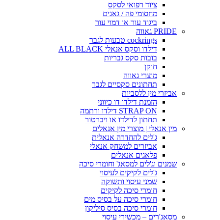
ציוד רפואי לסקס
מחסומי פה / גאגים
ביגוד עור או דמוי עור
PRIDE גאווה
cockrings טבעות לגבר
דילדו וסקס אנאלי ALL BLACK
בובות סקס גבריות
חוקן
מוצרי גאווה
תחתונים סקסיים לגבר
אביזרי מין ללסביות
הזמנת דילדו דו כיווני
STRAP ON דילדו ורתמה
תחתון לדילדו או ויברטור
מין אנאלי | מוצרי מין אנאלים
ג'לים להחדרה אנאלית
אביזרים למשחק אנאלי
פלאגים אנאלים
שמנים וג'לים למסאג' וחומרי סיכה
ג'לים לקיקים לעיסוי
שמני עיסוי ותשוקה
חומרי סיכה לקיקים
חומרי סיכה על בסיס מים
חומרי סיכה בסיס סיליקון
מסאג'רים – מכשירי עיסוי