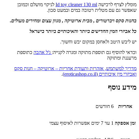
מומלץ לצרף לרכישה
Id toy cleaner 130 ml
לניקוי מושלם וכמובן
שאפשר גם עם מטלית רטובה במים ובמעט סבון.
בחנות סקס ויברטורים , מבית ארוטיקה , מגוון עצום ומחירים מעולים.
כל אביזרי המין החדישים ביותר והאיכותיים ביותר בישראל
יש ליבש היטב ולאחסן במקום יבש וחשוך.
וכדאי להוסיף גם תוספת מתוקה ומגרה לקנייה:
ג'ל אהבה
כתוספת
מרעננת ומתוקה
מדריך למשתמש, אזהרות ותעודת אחריות – ארוטיקה – חנות סקס
ואביזרי מין איכותיים (eroticashop.co.il)
.
מידע נוסף
אחריות
6 חודשים
זמן אספקה
1 עד 7 ימים אפשרות לאיסוף עצמי