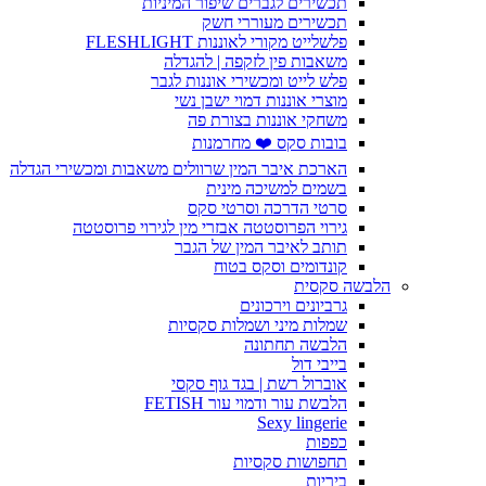
תכשירים לגברים שיפור המיניות
תכשירים מעוררי חשק
פלשלייט מקורי לאוננות FLESHLIGHT
משאבות פין לזקפה | להגדלה
פלש לייט ומכשירי אוננות לגבר
מוצרי אוננות דמוי ישבן נשי
משחקי אוננות בצורת פה
בובות סקס ❤️ מחרמנות
הארכת איבר המין שרוולים משאבות ומכשירי הגדלה
בשמים למשיכה מינית
סרטי הדרכה וסרטי סקס
גירוי הפרוסטטה אבזרי מין לגירוי פרוסטטה
תותב לאיבר המין של הגבר
קונדומים וסקס בטוח
הלבשה סקסית
גרביונים וירכונים
שמלות מיני ושמלות סקסיות
הלבשה תחתונה
בייבי דול
אוברול רשת | בגד גוף סקסי
הלבשת עור ודמוי עור FETISH
Sexy lingerie
כפפות
תחפושות סקסיות
ביריות