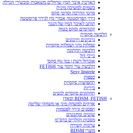
הארכת איבר המין שרוולים משאבות ומכשירי הגדלה
בשמים למשיכה מינית
סרטי הדרכה וסרטי סקס
גירוי הפרוסטטה אבזרי מין לגירוי פרוסטטה
תותב לאיבר המין של הגבר
קונדומים וסקס בטוח
הלבשה סקסית
גרביונים וירכונים
שמלות מיני ושמלות סקסיות
הלבשה תחתונה
בייבי דול
אוברול רשת | בגד גוף סקסי
הלבשת עור ודמוי עור FETISH
Sexy lingerie
כפפות
תחפושות סקסיות
ביריות
תחתונים סקסיים לנשים
BDSM, FETISH וסאדו
אזיקים למשחק מיני או משחקי שליטה
תפסנים וגירוי לפטמות
שוטים ומחבטים
מסכות וקולרים בדס"מ
ערכות קשירה
מוצרי BDSM