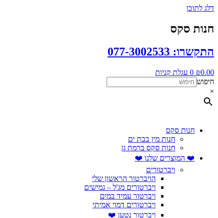
דלג לתוכן
חנות סקס
התקשרו: 077-3002533
0.00
₪
0
עגלת קניות
חיפוש
×
חנות סקס
חנות מין בבת ים
חנות סקס ברמת גן
❤️ המוצרים שלנו ❤️
ויברטורים
הויברטור הראשון שלי
ויברטורים מג'ל – גמישים
ויברטור עמיד במים
ויברטורים דמוי אמיתי
ויברטור נטען ❤️