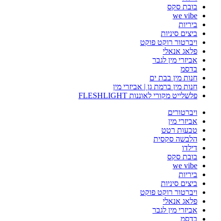
בובת סקס
we vibe
ביריות
ביצים סיניות
ויברטור רוקט פוקט
פלאג אנאלי
אביזרי מין לגבר
בדסמ
חנות מין בבת ים
חנות מין ברמת גן | אביזרי מין
פלשלייט מקורי לאוננות FLESHLIGHT
ויברטורים
אביזרי מין
טבעות רטט
הלבשה סקסית
דילדו
בובת סקס
we vibe
ביריות
ביצים סיניות
ויברטור רוקט פוקט
פלאג אנאלי
אביזרי מין לגבר
בדסמ