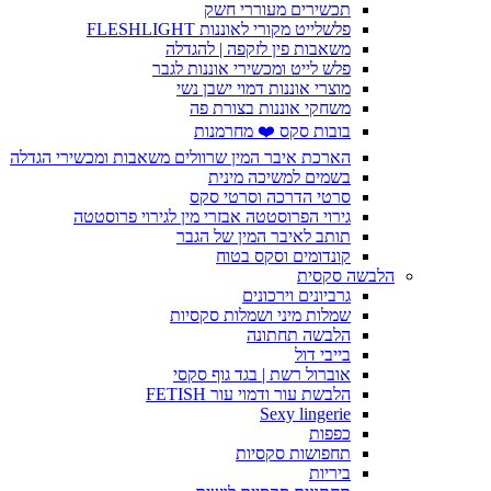
תכשירים מעוררי חשק
פלשלייט מקורי לאוננות FLESHLIGHT
משאבות פין לזקפה | להגדלה
פלש לייט ומכשירי אוננות לגבר
מוצרי אוננות דמוי ישבן נשי
משחקי אוננות בצורת פה
בובות סקס ❤️ מחרמנות
הארכת איבר המין שרוולים משאבות ומכשירי הגדלה
בשמים למשיכה מינית
סרטי הדרכה וסרטי סקס
גירוי הפרוסטטה אבזרי מין לגירוי פרוסטטה
תותב לאיבר המין של הגבר
קונדומים וסקס בטוח
הלבשה סקסית
גרביונים וירכונים
שמלות מיני ושמלות סקסיות
הלבשה תחתונה
בייבי דול
אוברול רשת | בגד גוף סקסי
הלבשת עור ודמוי עור FETISH
Sexy lingerie
כפפות
תחפושות סקסיות
ביריות