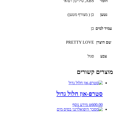
חומר
ABS, סיליקון רפואי
נטען
כן ( מצורף מטען)
עמיד למים
כן
שם היצרן
PRETTY LOVE
צבע
סגול
מוצרים קשורים
סטרפ-און חלול גדול
600.00
₪
מידע נוסף