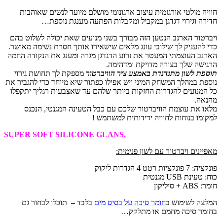
חוויה מולטי אורגזמית עיצוב ארגונומי מושלם מיועד לנשים שאוהבות
חדירה וגירוי דגדגן במקביל ומקבלות הפתעה מענגת נוספת…
ויברטור הארנב הנטען הזה מבורך בשני מנועים שאת יכולה לשלוט בהם
כדי להעניק לך שילובי עונג מלאים שישאירו אותך חסרת נשימה מאושר.
הארנב העוצמתי המעטר את זרוע הדגדגן מגרה ומענג את הנקודה החמה
הרגישה שלך בצורה מדויקת ומדהימה.
תוספת לשון מתנדנדת באמצע ציר הוויברטור
מספקת לך תחושת גירוי
נוספת במהלך המשחק המיני ויש אפילו כפתור שיא מיוחד כדי להגביר את
כל המנועים להגדרות החזקות ביותר שלהם עד שאצבעות רגליך יתקפלו
מהנאה.
מלאו את עוצמת הוויברטור שלכם עם כבל הטעינה המגנטי, הנכנס
למקומו בנוחות לחוויה ידידותית למשתמש !
.SUPER SOFT SILICONE GLANS
מאפיינים ויברטור עם לשון פנימית:
פונקציה: 7 פונקציות רטט 4 הגדרות ליקוק
כוח: טעינת USB מגנטית
חומר: ABS + סיליקון
המלצה לשימוש ב
חומר סיכה על בסיס מים
בלבד – תוכלו לבחור גם
בחומר סיכה מחמם או מתלקק…