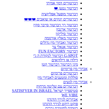
ויברטורים דמוי אמיתי
ויברטור נטען ❤️
ויברטור מופעל אפליקציה
ויברטורים יונקים או שואבים ❤️❤️❤️
ויברטור רך ויברטור סייבר סקין
ויברטור ארנבון
ויברטור סיליקון
ויברטור מאלץ אורגזמה
ויברטור ואביזרי מין גדולים
ויברטור אנאלי צר
ויברטור FUN FACTORY
G-SPOT ויברטור לנקודת ה ג'י
דילדו או דילדואים
מיני ויברטור ויברטור קטן
אביזרי מין פרימיום
ויברטורים פרימיום
סוללות ומטענים לאביזרי מין
אביזרי מין לנשים
ויברטורים עם שליטה מרחוק
סטיספייר ישראל SATISFYER IN ISRAEL
WE VIBE
אביזרים לגירוי הדגדגן
פוקט רוקט לגירוי הדגדגן
בשמים למשיכת גברים