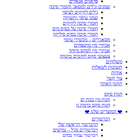
פלאגים אנאלים
שמנים וג'לים למסאג' וחומרי סיכה
ג'לים לקיקים לעיסוי
שמני עיסוי ותשוקה
חומרי סיכה לקיקים
חומרי סיכה על בסיס מים
חומרי סיכה בסיס סיליקון
מסאג'רים – מכשירי עיסוי
אביזרי מין מתנפחים
אביזרי מין לסקס מיוחד
צעצועי סקס לוהטים בהנחה
משלוחים
תשובות לשאלות
אודות
צור קשר
תקנון האתר
חנות סקס
חנות מין בבת ים
חנות סקס ברמת גן
❤️ המוצרים שלנו ❤️
ויברטורים
הויברטור הראשון שלי
ויברטורים מג'ל – גמישים
ויברטור עמיד במים