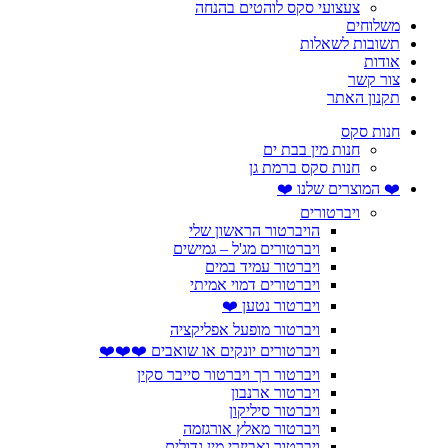
צעצועי סקס לוהטים בהנחה
משלוחים
תשובות לשאלות
אודות
צור קשר
תקנון האתר
חנות סקס
חנות מין בבת ים
חנות סקס ברמת גן
❤️ המוצרים שלנו ❤️
ויברטורים
הויברטור הראשון שלי
ויברטורים מג'ל – גמישים
ויברטור עמיד במים
ויברטורים דמוי אמיתי
ויברטור נטען ❤️
ויברטור מופעל אפליקציה
ויברטורים יונקים או שואבים ❤️❤️❤️
ויברטור רך ויברטור סייבר סקין
ויברטור ארנבון
ויברטור סיליקון
ויברטור מאלץ אורגזמה
ויברטור ואביזרי מין גדולים