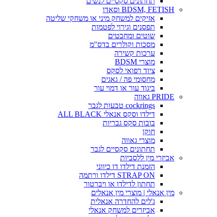
תחתונים סקסיים לנשים
BDSM, FETISH וסאדו
אזיקים למשחק מיני או משחקי שליטה
תפסנים וגירוי לפטמות
שוטים ומחבטים
מסכות וקולרים בדס"מ
ערכות קשירה
מוצרי BDSM
ציוד רפואי לסקס
מחסומי פה / גאגים
ביגוד עור או דמוי עור
PRIDE גאווה
cockrings טבעות לגבר
דילדו וסקס אנאלי ALL BLACK
בובות סקס גבריות
חוקן
מוצרי גאווה
תחתונים סקסיים לגבר
אביזרי מין ללסביות
הזמנת דילדו דו כיווני
STRAP ON דילדו ורתמה
תחתון לדילדו או ויברטור
מין אנאלי | מוצרי מין אנאלים
ג'לים להחדרה אנאלית
אביזרים למשחק אנאלי