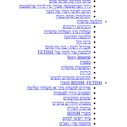
סרטי הדרכה וסרטי סקס
גירוי הפרוסטטה אבזרי מין לגירוי פרוסטטה
תותב לאיבר המין של הגבר
קונדומים וסקס בטוח
הלבשה סקסית
גרביונים וירכונים
שמלות מיני ושמלות סקסיות
הלבשה תחתונה
בייבי דול
אוברול רשת | בגד גוף סקסי
הלבשת עור ודמוי עור FETISH
Sexy lingerie
כפפות
תחפושות סקסיות
ביריות
תחתונים סקסיים לנשים
BDSM, FETISH וסאדו
אזיקים למשחק מיני או משחקי שליטה
תפסנים וגירוי לפטמות
שוטים ומחבטים
מסכות וקולרים בדס"מ
ערכות קשירה
מוצרי BDSM
ציוד רפואי לסקס
מחסומי פה / גאגים