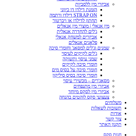
אביזרי מין ללסביות
הזמנת דילדו דו כיווני
STRAP ON דילדו ורתמה
תחתון לדילדו או ויברטור
מין אנאלי | מוצרי מין אנאלים
ג'לים להחדרה אנאלית
אביזרים למשחק אנאלי
פלאגים אנאלים
שמנים וג'לים למסאג' וחומרי סיכה
ג'לים לקיקים לעיסוי
שמני עיסוי ותשוקה
חומרי סיכה לקיקים
חומרי סיכה על בסיס מים
חומרי סיכה בסיס סיליקון
מסאג'רים – מכשירי עיסוי
אביזרי מין מתנפחים
אביזרי מין לסקס מיוחד
צעצועי סקס לוהטים בהנחה
משלוחים
תשובות לשאלות
אודות
צור קשר
תקנון האתר
חנות סקס