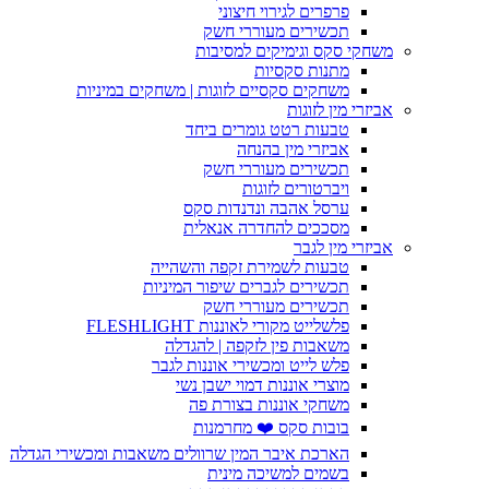
פרפרים לגירוי חיצוני
תכשירים מעוררי חשק
משחקי סקס וגימיקים למסיבות
מתנות סקסיות
משחקים סקסיים לזוגות | משחקים במיניות
אביזרי מין לזוגות
טבעות רטט גומרים ביחד
אביזרי מין בהנחה
תכשירים מעוררי חשק
ויברטורים לזוגות
ערסל אהבה ונדנדות סקס
מסככים להחדרה אנאלית
אביזרי מין לגבר
טבעות לשמירת זקפה והשהייה
תכשירים לגברים שיפור המיניות
תכשירים מעוררי חשק
פלשלייט מקורי לאוננות FLESHLIGHT
משאבות פין לזקפה | להגדלה
פלש לייט ומכשירי אוננות לגבר
מוצרי אוננות דמוי ישבן נשי
משחקי אוננות בצורת פה
בובות סקס ❤️ מחרמנות
הארכת איבר המין שרוולים משאבות ומכשירי הגדלה
בשמים למשיכה מינית