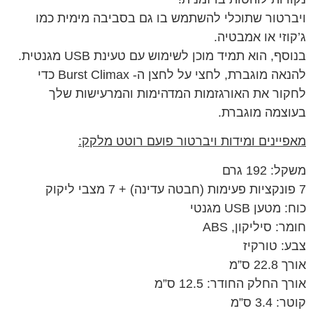
ויברטור שתוכלי להשתמש בו גם בסביבה מימית כמו
ג’קוזי או אמבטיה.
בנוסף, הוא תמיד מוכן לשימוש עם טעינת USB מגנטית.
להנאה מוגברת, לחצי על לחצן ה- Burst Climax כדי
לחקור את האורגזמות המדהימות והמרעישות שלך
בעוצמה מוגברת.
מאפיינים ומידות ויברטור פועם רוטט מלקק:
משקל: 192 גרם
7 פונקציות פעימות (חבטה עדינה) + 7 מצבי ליקוק
כוח: מטען USB מגנטי
חומר: סיליקון, ABS
צבע: טורקיז
אורך 22.8 ס”מ
אורך החלק החודר: 12.5 ס”מ
קוטר: 3.4 ס”מ