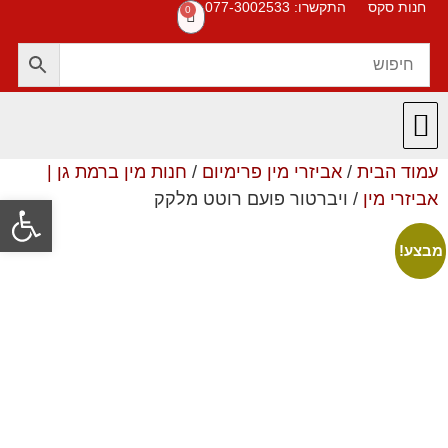
חנות סקס
התקשרו: 077-3002533
0
עמוד הבית
/
אביזרי מין פרימיום
/
חנות מין ברמת גן |
חנות סקס
תקנון האתר
❤️ המוצרים שלנו ❤️
תשובות לשאלות
אביזרי מין
/ ויברטור פועם רוטט מלקק
פתח סרגל
מבצע!