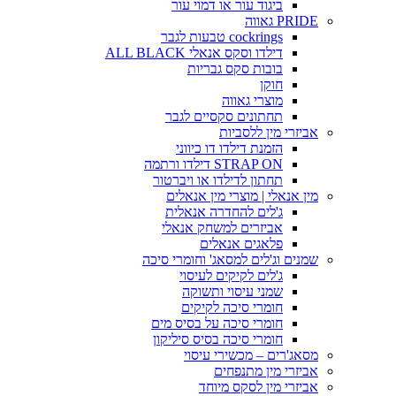
ביגוד עור או דמוי עור
PRIDE גאווה
cockrings טבעות לגבר
דילדו וסקס אנאלי ALL BLACK
בובות סקס גבריות
חוקן
מוצרי גאווה
תחתונים סקסיים לגבר
אביזרי מין ללסביות
הזמנת דילדו דו כיווני
STRAP ON דילדו ורתמה
תחתון לדילדו או ויברטור
מין אנאלי | מוצרי מין אנאלים
ג'לים להחדרה אנאלית
אביזרים למשחק אנאלי
פלאגים אנאלים
שמנים וג'לים למסאג' וחומרי סיכה
ג'לים לקיקים לעיסוי
שמני עיסוי ותשוקה
חומרי סיכה לקיקים
חומרי סיכה על בסיס מים
חומרי סיכה בסיס סיליקון
מסאג'רים – מכשירי עיסוי
אביזרי מין מתנפחים
אביזרי מין לסקס מיוחד