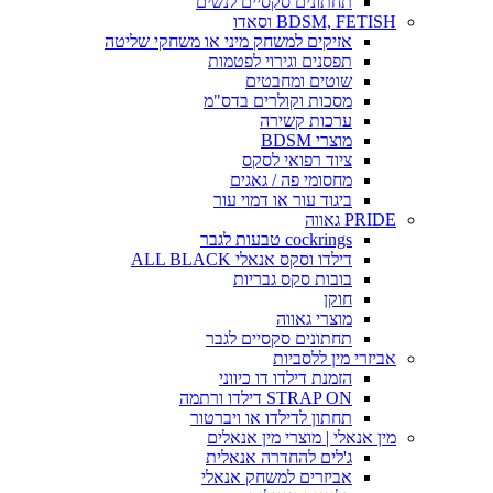
תחתונים סקסיים לנשים
BDSM, FETISH וסאדו
אזיקים למשחק מיני או משחקי שליטה
תפסנים וגירוי לפטמות
שוטים ומחבטים
מסכות וקולרים בדס"מ
ערכות קשירה
מוצרי BDSM
ציוד רפואי לסקס
מחסומי פה / גאגים
ביגוד עור או דמוי עור
PRIDE גאווה
cockrings טבעות לגבר
דילדו וסקס אנאלי ALL BLACK
בובות סקס גבריות
חוקן
מוצרי גאווה
תחתונים סקסיים לגבר
אביזרי מין ללסביות
הזמנת דילדו דו כיווני
STRAP ON דילדו ורתמה
תחתון לדילדו או ויברטור
מין אנאלי | מוצרי מין אנאלים
ג'לים להחדרה אנאלית
אביזרים למשחק אנאלי