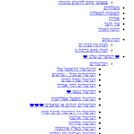
צעצועי סקס לוהטים בהנחה
משלוחים
תשובות לשאלות
אודות
צור קשר
תקנון האתר
חנות סקס
חנות מין בבת ים
חנות סקס ברמת גן
❤️ המוצרים שלנו ❤️
ויברטורים
הויברטור הראשון שלי
ויברטורים מג'ל – גמישים
ויברטור עמיד במים
ויברטורים דמוי אמיתי
ויברטור נטען ❤️
ויברטור מופעל אפליקציה
ויברטורים יונקים או שואבים ❤️❤️❤️
ויברטור רך ויברטור סייבר סקין
ויברטור ארנבון
ויברטור סיליקון
ויברטור מאלץ אורגזמה
ויברטור ואביזרי מין גדולים