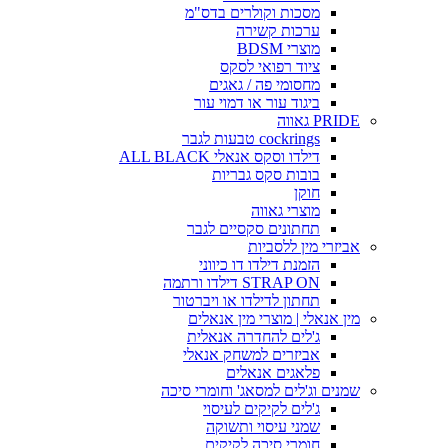
מסכות וקולרים בדס"מ
ערכות קשירה
מוצרי BDSM
ציוד רפואי לסקס
מחסומי פה / גאגים
ביגוד עור או דמוי עור
PRIDE גאווה
cockrings טבעות לגבר
דילדו וסקס אנאלי ALL BLACK
בובות סקס גבריות
חוקן
מוצרי גאווה
תחתונים סקסיים לגבר
אביזרי מין ללסביות
הזמנת דילדו דו כיווני
STRAP ON דילדו ורתמה
תחתון לדילדו או ויברטור
מין אנאלי | מוצרי מין אנאלים
ג'לים להחדרה אנאלית
אביזרים למשחק אנאלי
פלאגים אנאלים
שמנים וג'לים למסאג' וחומרי סיכה
ג'לים לקיקים לעיסוי
שמני עיסוי ותשוקה
חומרי סיכה לקיקים