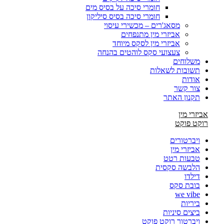
חומרי סיכה על בסיס מים
חומרי סיכה בסיס סיליקון
מסאג'רים – מכשירי עיסוי
אביזרי מין מתנפחים
אביזרי מין לסקס מיוחד
צעצועי סקס לוהטים בהנחה
משלוחים
תשובות לשאלות
אודות
צור קשר
תקנון האתר
אביזרי מין
רוקט פוקט
ויברטורים
אביזרי מין
טבעות רטט
הלבשה סקסית
דילדו
בובת סקס
we vibe
ביריות
ביצים סיניות
ויברטור רוקט פוקט