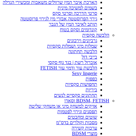
הארכת איבר המין שרוולים משאבות ומכשירי הגדלה
בשמים למשיכה מינית
סרטי הדרכה וסרטי סקס
גירוי הפרוסטטה אבזרי מין לגירוי פרוסטטה
תותב לאיבר המין של הגבר
קונדומים וסקס בטוח
הלבשה סקסית
גרביונים וירכונים
שמלות מיני ושמלות סקסיות
הלבשה תחתונה
בייבי דול
אוברול רשת | בגד גוף סקסי
הלבשת עור ודמוי עור FETISH
Sexy lingerie
כפפות
תחפושות סקסיות
ביריות
תחתונים סקסיים לנשים
BDSM, FETISH וסאדו
אזיקים למשחק מיני או משחקי שליטה
תפסנים וגירוי לפטמות
שוטים ומחבטים
מסכות וקולרים בדס"מ
ערכות קשירה
מוצרי BDSM