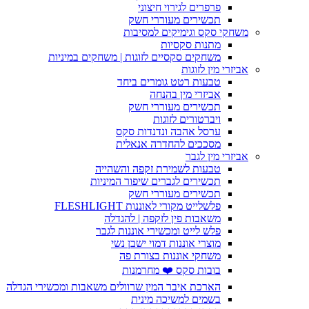
פרפרים לגירוי חיצוני
תכשירים מעוררי חשק
משחקי סקס וגימיקים למסיבות
מתנות סקסיות
משחקים סקסיים לזוגות | משחקים במיניות
אביזרי מין לזוגות
טבעות רטט גומרים ביחד
אביזרי מין בהנחה
תכשירים מעוררי חשק
ויברטורים לזוגות
ערסל אהבה ונדנדות סקס
מסככים להחדרה אנאלית
אביזרי מין לגבר
טבעות לשמירת זקפה והשהייה
תכשירים לגברים שיפור המיניות
תכשירים מעוררי חשק
פלשלייט מקורי לאוננות FLESHLIGHT
משאבות פין לזקפה | להגדלה
פלש לייט ומכשירי אוננות לגבר
מוצרי אוננות דמוי ישבן נשי
משחקי אוננות בצורת פה
בובות סקס ❤️ מחרמנות
הארכת איבר המין שרוולים משאבות ומכשירי הגדלה
בשמים למשיכה מינית