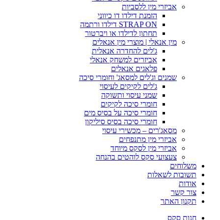
אביזרי מין ללסביות
הזמנת דילדו דו כיווני
STRAP ON דילדו ורתמה
תחתון לדילדו או ויברטור
מין אנאלי | מוצרי מין אנאלים
ג'לים להחדרה אנאלית
אביזרים למשחק אנאלי
פלאגים אנאלים
שמנים וג'לים למסאג' וחומרי סיכה
ג'לים לקיקים לעיסוי
שמני עיסוי ותשוקה
חומרי סיכה לקיקים
חומרי סיכה על בסיס מים
חומרי סיכה בסיס סיליקון
מסאג'רים – מכשירי עיסוי
אביזרי מין מתנפחים
אביזרי מין לסקס מיוחד
צעצועי סקס לוהטים בהנחה
משלוחים
תשובות לשאלות
אודות
צור קשר
תקנון האתר
חנות סקס