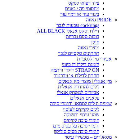
ציוד רפואי לסקס
מחסומי פה / גאגים
ביגוד עור או דמוי עור
PRIDE גאווה
cockrings טבעות לגבר
דילדו וסקס אנאלי ALL BLACK
בובות סקס גבריות
חוקן
מוצרי גאווה
תחתונים סקסיים לגבר
אביזרי מין ללסביות
הזמנת דילדו דו כיווני
STRAP ON דילדו ורתמה
תחתון לדילדו או ויברטור
מין אנאלי | מוצרי מין אנאלים
ג'לים להחדרה אנאלית
אביזרים למשחק אנאלי
פלאגים אנאלים
שמנים וג'לים למסאג' וחומרי סיכה
ג'לים לקיקים לעיסוי
שמני עיסוי ותשוקה
חומרי סיכה לקיקים
חומרי סיכה על בסיס מים
חומרי סיכה בסיס סיליקון
מסאג'רים – מכשירי עיסוי