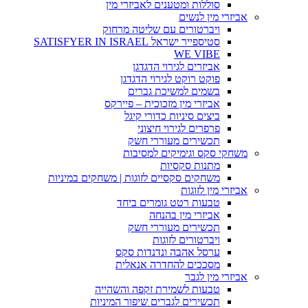
סוללות ומטענים לאביזרי מין
אביזרי מין לנשים
ויברטורים עם שליטה מרחוק
סטיספייר ישראל SATISFYER IN ISRAEL
WE VIBE
אביזרים לגירוי הדגדגן
פוקט רוקט לגירוי הדגדגן
בשמים למשיכת גברים
אביזרי מין מזכוכית – פיירקס
ביצים סיניות כדורי קיגל
פרפרים לגירוי חיצוני
תכשירים מעוררי חשק
משחקי סקס וגימיקים למסיבות
מתנות סקסיות
משחקים סקסיים לזוגות | משחקים במיניות
אביזרי מין לזוגות
טבעות רטט גומרים ביחד
אביזרי מין בהנחה
תכשירים מעוררי חשק
ויברטורים לזוגות
ערסל אהבה ונדנדות סקס
מסככים להחדרה אנאלית
אביזרי מין לגבר
טבעות לשמירת זקפה והשהייה
תכשירים לגברים שיפור המיניות