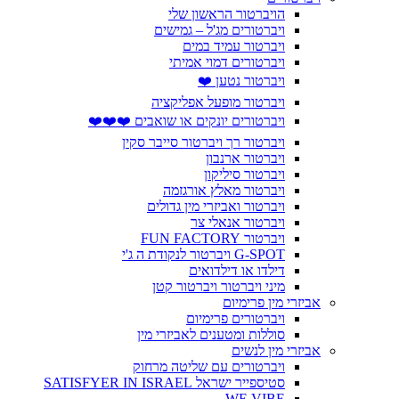
הויברטור הראשון שלי
ויברטורים מג'ל – גמישים
ויברטור עמיד במים
ויברטורים דמוי אמיתי
ויברטור נטען ❤️
ויברטור מופעל אפליקציה
ויברטורים יונקים או שואבים ❤️❤️❤️
ויברטור רך ויברטור סייבר סקין
ויברטור ארנבון
ויברטור סיליקון
ויברטור מאלץ אורגזמה
ויברטור ואביזרי מין גדולים
ויברטור אנאלי צר
ויברטור FUN FACTORY
G-SPOT ויברטור לנקודת ה ג'י
דילדו או דילדואים
מיני ויברטור ויברטור קטן
אביזרי מין פרימיום
ויברטורים פרימיום
סוללות ומטענים לאביזרי מין
אביזרי מין לנשים
ויברטורים עם שליטה מרחוק
סטיספייר ישראל SATISFYER IN ISRAEL
WE VIBE