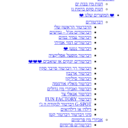
חנות מין בבת ים
חנות סקס ברמת גן
❤️ המוצרים שלנו ❤️
ויברטורים
הויברטור הראשון שלי
ויברטורים מג'ל – גמישים
ויברטור עמיד במים
ויברטורים דמוי אמיתי
ויברטור נטען ❤️
ויברטור מופעל אפליקציה
ויברטורים יונקים או שואבים ❤️❤️❤️
ויברטור רך ויברטור סייבר סקין
ויברטור ארנבון
ויברטור סיליקון
ויברטור מאלץ אורגזמה
ויברטור ואביזרי מין גדולים
ויברטור אנאלי צר
ויברטור FUN FACTORY
G-SPOT ויברטור לנקודת ה ג'י
דילדו או דילדואים
מיני ויברטור ויברטור קטן
אביזרי מין פרימיום
ויברטורים פרימיום