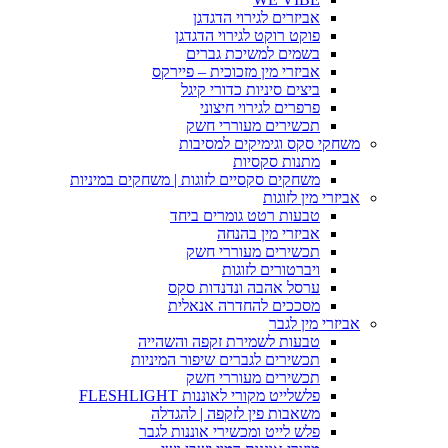
אביזרים לגירוי הדגדגן
פוקט רוקט לגירוי הדגדגן
בשמים למשיכת גברים
אביזרי מין מזכוכית – פיירקס
ביצים סיניות כדורי קיגל
פרפרים לגירוי חיצוני
תכשירים מעוררי חשק
משחקי סקס וגימיקים למסיבות
מתנות סקסיות
משחקים סקסיים לזוגות | משחקים במיניות
אביזרי מין לזוגות
טבעות רטט גומרים ביחד
אביזרי מין בהנחה
תכשירים מעוררי חשק
ויברטורים לזוגות
ערסל אהבה ונדנדות סקס
מסככים להחדרה אנאלית
אביזרי מין לגבר
טבעות לשמירת זקפה והשהייה
תכשירים לגברים שיפור המיניות
תכשירים מעוררי חשק
פלשלייט מקורי לאוננות FLESHLIGHT
משאבות פין לזקפה | להגדלה
פלש לייט ומכשירי אוננות לגבר