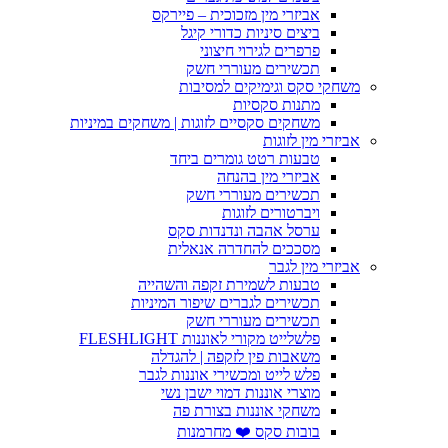
אביזרי מין מזכוכית – פיירקס
ביצים סיניות כדורי קיגל
פרפרים לגירוי חיצוני
תכשירים מעוררי חשק
משחקי סקס וגימיקים למסיבות
מתנות סקסיות
משחקים סקסיים לזוגות | משחקים במיניות
אביזרי מין לזוגות
טבעות רטט גומרים ביחד
אביזרי מין בהנחה
תכשירים מעוררי חשק
ויברטורים לזוגות
ערסל אהבה ונדנדות סקס
מסככים להחדרה אנאלית
אביזרי מין לגבר
טבעות לשמירת זקפה והשהייה
תכשירים לגברים שיפור המיניות
תכשירים מעוררי חשק
פלשלייט מקורי לאוננות FLESHLIGHT
משאבות פין לזקפה | להגדלה
פלש לייט ומכשירי אוננות לגבר
מוצרי אוננות דמוי ישבן נשי
משחקי אוננות בצורת פה
בובות סקס ❤️ מחרמנות