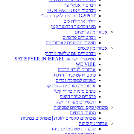
ויברטור אנאלי צר
ויברטור FUN FACTORY
G-SPOT ויברטור לנקודת ה ג'י
דילדו או דילדואים
מיני ויברטור ויברטור קטן
אביזרי מין פרימיום
ויברטורים פרימיום
סוללות ומטענים לאביזרי מין
אביזרי מין לנשים
ויברטורים עם שליטה מרחוק
סטיספייר ישראל SATISFYER IN ISRAEL
WE VIBE
אביזרים לגירוי הדגדגן
פוקט רוקט לגירוי הדגדגן
בשמים למשיכת גברים
אביזרי מין מזכוכית – פיירקס
ביצים סיניות כדורי קיגל
פרפרים לגירוי חיצוני
תכשירים מעוררי חשק
משחקי סקס וגימיקים למסיבות
מתנות סקסיות
משחקים סקסיים לזוגות | משחקים במיניות
אביזרי מין לזוגות
טבעות רטט גומרים ביחד