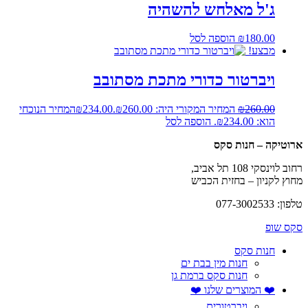
ג'ל מאלחש להשהיה
180.00
₪
הוספה לסל
מבצע!
ויברטור כדורי מתכת מסתובב
260.00
₪
המחיר המקורי היה: ₪260.00.
234.00
₪
המחיר הנוכחי
הוא: ₪234.00.
הוספה לסל
ארוטיקה – חנות סקס
רחוב לוינסקי 108 תל אביב,
מחוץ לקניון – בחזית הכביש
טלפון: 077-3002533
סקס שופ
חנות סקס
חנות מין בבת ים
חנות סקס ברמת גן
❤️ המוצרים שלנו ❤️
ויברטורים