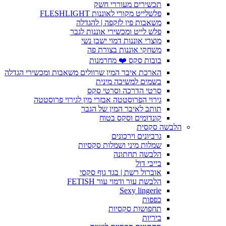
תכשירים מעוררי חשק
פלשלייט מקורי לאוננות FLESHLIGHT
משאבות פין לזקפה | להגדלה
פלש לייט ומכשירי אוננות לגבר
מוצרי אוננות דמוי ישבן נשי
משחקי אוננות בצורת פה
בובות סקס ❤️ מחרמנות
הארכת איבר המין שרוולים משאבות ומכשירי הגדלה
בשמים למשיכה מינית
סרטי הדרכה וסרטי סקס
גירוי הפרוסטטה אבזרי מין לגירוי פרוסטטה
תותב לאיבר המין של הגבר
קונדומים וסקס בטוח
הלבשה סקסית
גרביונים וירכונים
שמלות מיני ושמלות סקסיות
הלבשה תחתונה
בייבי דול
אוברול רשת | בגד גוף סקסי
הלבשת עור ודמוי עור FETISH
Sexy lingerie
כפפות
תחפושות סקסיות
ביריות