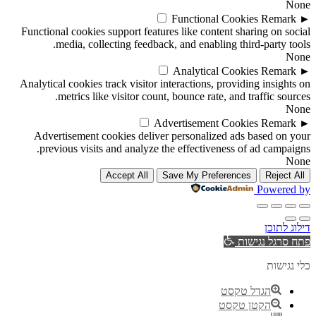
None
Functional Cookies
Remark
►
Functional cookies support features like content sharing on social
media, collecting feedback, and enabling third-party tools.
None
Analytical Cookies
Remark
►
Analytical cookies track visitor interactions, providing insights on
metrics like visitor count, bounce rate, and traffic sources.
None
Advertisement Cookies
Remark
►
Advertisement cookies deliver personalized ads based on your
previous visits and analyze the effectiveness of ad campaigns.
None
Accept All
Save My Preferences
Reject All
Powered by
דילוג לתוכן
פתח סרגל נגישות
כלי נגישות
הגדל טקסט
הקטן טקסט