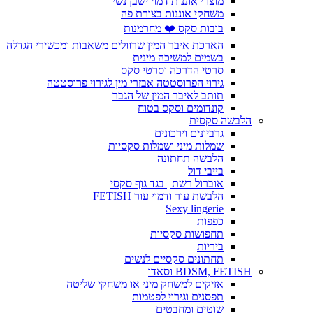
מוצרי אוננות דמוי ישבן נשי
משחקי אוננות בצורת פה
בובות סקס ❤️ מחרמנות
הארכת איבר המין שרוולים משאבות ומכשירי הגדלה
בשמים למשיכה מינית
סרטי הדרכה וסרטי סקס
גירוי הפרוסטטה אבזרי מין לגירוי פרוסטטה
תותב לאיבר המין של הגבר
קונדומים וסקס בטוח
הלבשה סקסית
גרביונים וירכונים
שמלות מיני ושמלות סקסיות
הלבשה תחתונה
בייבי דול
אוברול רשת | בגד גוף סקסי
הלבשת עור ודמוי עור FETISH
Sexy lingerie
כפפות
תחפושות סקסיות
ביריות
תחתונים סקסיים לנשים
BDSM, FETISH וסאדו
אזיקים למשחק מיני או משחקי שליטה
תפסנים וגירוי לפטמות
שוטים ומחבטים