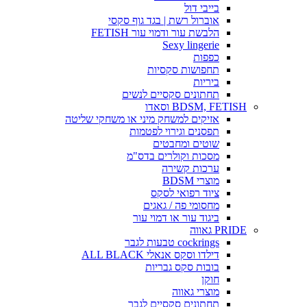
בייבי דול
אוברול רשת | בגד גוף סקסי
הלבשת עור ודמוי עור FETISH
Sexy lingerie
כפפות
תחפושות סקסיות
ביריות
תחתונים סקסיים לנשים
BDSM, FETISH וסאדו
אזיקים למשחק מיני או משחקי שליטה
תפסנים וגירוי לפטמות
שוטים ומחבטים
מסכות וקולרים בדס"מ
ערכות קשירה
מוצרי BDSM
ציוד רפואי לסקס
מחסומי פה / גאגים
ביגוד עור או דמוי עור
PRIDE גאווה
cockrings טבעות לגבר
דילדו וסקס אנאלי ALL BLACK
בובות סקס גבריות
חוקן
מוצרי גאווה
תחתונים סקסיים לגבר