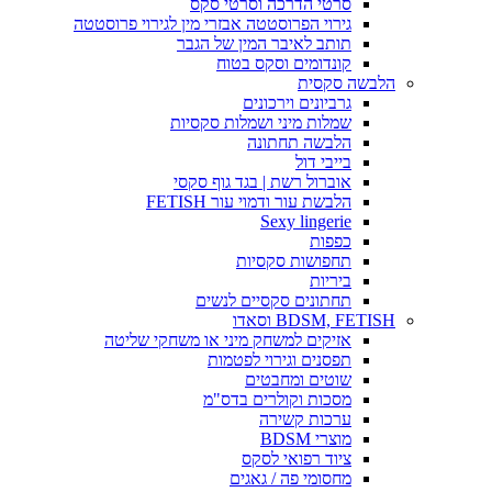
סרטי הדרכה וסרטי סקס
גירוי הפרוסטטה אבזרי מין לגירוי פרוסטטה
תותב לאיבר המין של הגבר
קונדומים וסקס בטוח
הלבשה סקסית
גרביונים וירכונים
שמלות מיני ושמלות סקסיות
הלבשה תחתונה
בייבי דול
אוברול רשת | בגד גוף סקסי
הלבשת עור ודמוי עור FETISH
Sexy lingerie
כפפות
תחפושות סקסיות
ביריות
תחתונים סקסיים לנשים
BDSM, FETISH וסאדו
אזיקים למשחק מיני או משחקי שליטה
תפסנים וגירוי לפטמות
שוטים ומחבטים
מסכות וקולרים בדס"מ
ערכות קשירה
מוצרי BDSM
ציוד רפואי לסקס
מחסומי פה / גאגים