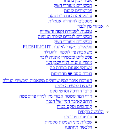
אביזרי מין בהנחה
תכשירים מעוררי חשק
ויברטורים לזוגות
ערסל אהבה ונדנדות סקס
מסככים להחדרה אנאלית
אביזרי מין לגבר
טבעות לשמירת זקפה והשהייה
תכשירים לגברים שיפור המיניות
תכשירים מעוררי חשק
פלשלייט מקורי לאוננות FLESHLIGHT
משאבות פין לזקפה | להגדלה
פלש לייט ומכשירי אוננות לגבר
מוצרי אוננות דמוי ישבן נשי
משחקי אוננות בצורת פה
בובות סקס ❤️ מחרמנות
הארכת איבר המין שרוולים משאבות ומכשירי הגדלה
בשמים למשיכה מינית
סרטי הדרכה וסרטי סקס
גירוי הפרוסטטה אבזרי מין לגירוי פרוסטטה
תותב לאיבר המין של הגבר
קונדומים וסקס בטוח
הלבשה סקסית
גרביונים וירכונים
שמלות מיני ושמלות סקסיות
הלבשה תחתונה