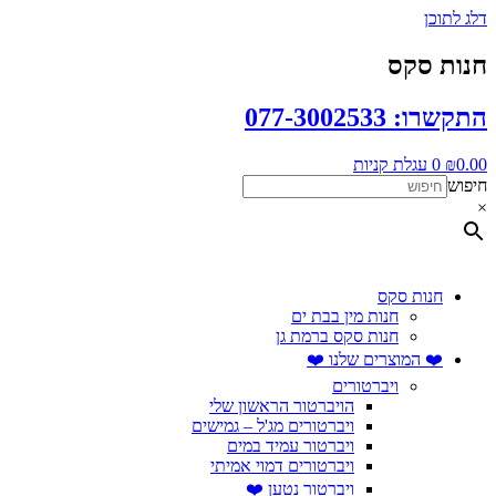
דלג לתוכן
חנות סקס
התקשרו: 077-3002533
0.00
₪
0
עגלת קניות
חיפוש
×
חנות סקס
חנות מין בבת ים
חנות סקס ברמת גן
❤️ המוצרים שלנו ❤️
ויברטורים
הויברטור הראשון שלי
ויברטורים מג'ל – גמישים
ויברטור עמיד במים
ויברטורים דמוי אמיתי
ויברטור נטען ❤️