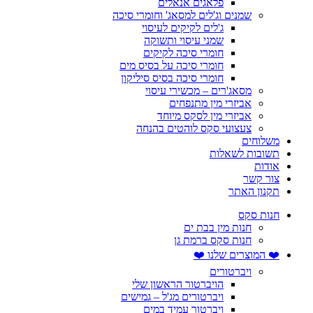
פלאגים אנאלים
שמנים וג'לים למסאג' וחומרי סיכה
ג'לים לקיקים לעיסוי
שמני עיסוי ותשוקה
חומרי סיכה לקיקים
חומרי סיכה על בסיס מים
חומרי סיכה בסיס סיליקון
מסאג'רים – מכשירי עיסוי
אביזרי מין מתנפחים
אביזרי מין לסקס מיוחד
צעצועי סקס לוהטים בהנחה
משלוחים
תשובות לשאלות
אודות
צור קשר
תקנון האתר
חנות סקס
חנות מין בבת ים
חנות סקס ברמת גן
❤️ המוצרים שלנו ❤️
ויברטורים
הויברטור הראשון שלי
ויברטורים מג'ל – גמישים
ויברטור עמיד במים