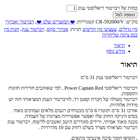
כמות של ויברטור ריאליסטי ענק
הוספה לסל
מק"ט:
CR-592000/V
קטגוריות:
❤️ המוצרים שלנו ❤️
,
ויברטור ואביזרי
מין גדולים
,
צעצועי מין חדשים
תגיות:
אביזרי סקס
,
ויברטור ענק
,
חנות מין
בנס ציונה שליחויות
תיאור
מידע נוסף
תיאור
ויברטור ריאליסטי ענק 31 ס"מ
ויברטור ריאליסטי Power Captain Red , למי שאוהבים חדירות חזקות
ותוססות.
ויברטור מעולה של חברת קפטן רד, לוויברטור הענק המציאותי הזה יש
מידות אלוהיות.
אורכו 31 ס"מ וקוטרו 6 ס"מ מבטיחים רגעים מלאים ועמוקים מאוד.
בסיס היניקה החזק שלו יאפשר אפשרויות מצוינות של הצמדה.
מבנה מאוד אמיתי, ורידים מוגדרים היטב ואשכים לליטוף, ויברטור ענק
ויברטור מציאותי מצויד בשלט רחוק עם 10 מהירויות .
, הוסיפו חומר סיכה אינטימי מתאים.