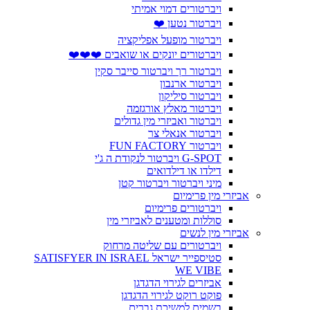
ויברטורים דמוי אמיתי
ויברטור נטען ❤️
ויברטור מופעל אפליקציה
ויברטורים יונקים או שואבים ❤️❤️❤️
ויברטור רך ויברטור סייבר סקין
ויברטור ארנבון
ויברטור סיליקון
ויברטור מאלץ אורגזמה
ויברטור ואביזרי מין גדולים
ויברטור אנאלי צר
ויברטור FUN FACTORY
G-SPOT ויברטור לנקודת ה ג'י
דילדו או דילדואים
מיני ויברטור ויברטור קטן
אביזרי מין פרימיום
ויברטורים פרימיום
סוללות ומטענים לאביזרי מין
אביזרי מין לנשים
ויברטורים עם שליטה מרחוק
סטיספייר ישראל SATISFYER IN ISRAEL
WE VIBE
אביזרים לגירוי הדגדגן
פוקט רוקט לגירוי הדגדגן
בשמים למשיכת גברים