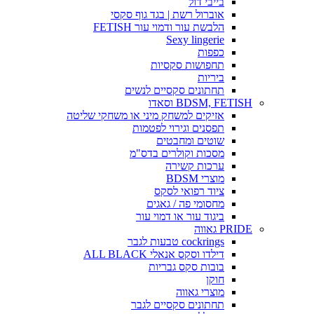
בייבי דול
אוברול רשת | בגד גוף סקסי
הלבשת עור ודמוי עור FETISH
Sexy lingerie
כפפות
תחפושות סקסיות
ביריות
תחתונים סקסיים לנשים
BDSM, FETISH וסאדו
אזיקים למשחק מיני או משחקי שליטה
תפסנים וגירוי לפטמות
שוטים ומחבטים
מסכות וקולרים בדס"מ
ערכות קשירה
מוצרי BDSM
ציוד רפואי לסקס
מחסומי פה / גאגים
ביגוד עור או דמוי עור
PRIDE גאווה
cockrings טבעות לגבר
דילדו וסקס אנאלי ALL BLACK
בובות סקס גבריות
חוקן
מוצרי גאווה
תחתונים סקסיים לגבר