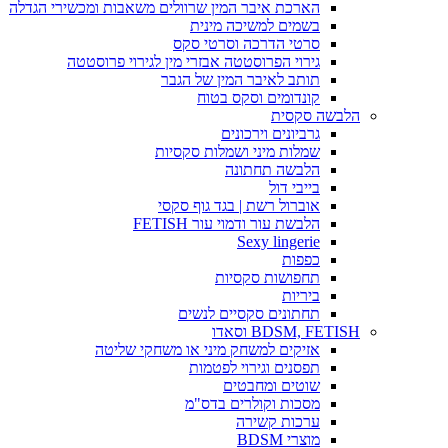
הארכת איבר המין שרוולים משאבות ומכשירי הגדלה
בשמים למשיכה מינית
סרטי הדרכה וסרטי סקס
גירוי הפרוסטטה אבזרי מין לגירוי פרוסטטה
תותב לאיבר המין של הגבר
קונדומים וסקס בטוח
הלבשה סקסית
גרביונים וירכונים
שמלות מיני ושמלות סקסיות
הלבשה תחתונה
בייבי דול
אוברול רשת | בגד גוף סקסי
הלבשת עור ודמוי עור FETISH
Sexy lingerie
כפפות
תחפושות סקסיות
ביריות
תחתונים סקסיים לנשים
BDSM, FETISH וסאדו
אזיקים למשחק מיני או משחקי שליטה
תפסנים וגירוי לפטמות
שוטים ומחבטים
מסכות וקולרים בדס"מ
ערכות קשירה
מוצרי BDSM