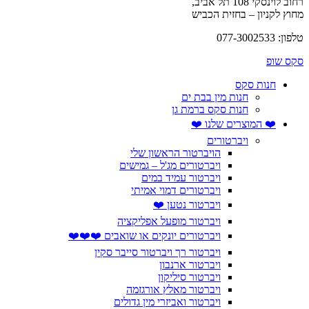
רחוב לוינסקי 108 תל אביב,
מחוץ לקניון – בחזית הכביש
טלפון: 077-3002533
סקס שופ
חנות סקס
חנות מין בבת ים
חנות סקס ברמת גן
❤️ המוצרים שלנו ❤️
ויברטורים
הויברטור הראשון שלי
ויברטורים מג'ל – גמישים
ויברטור עמיד במים
ויברטורים דמוי אמיתי
ויברטור נטען ❤️
ויברטור מופעל אפליקציה
ויברטורים יונקים או שואבים ❤️❤️❤️
ויברטור רך ויברטור סייבר סקין
ויברטור ארנבון
ויברטור סיליקון
ויברטור מאלץ אורגזמה
ויברטור ואביזרי מין גדולים