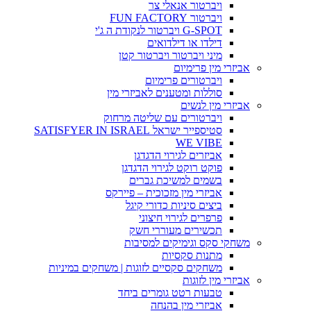
ויברטור אנאלי צר
ויברטור FUN FACTORY
G-SPOT ויברטור לנקודת ה ג'י
דילדו או דילדואים
מיני ויברטור ויברטור קטן
אביזרי מין פרימיום
ויברטורים פרימיום
סוללות ומטענים לאביזרי מין
אביזרי מין לנשים
ויברטורים עם שליטה מרחוק
סטיספייר ישראל SATISFYER IN ISRAEL
WE VIBE
אביזרים לגירוי הדגדגן
פוקט רוקט לגירוי הדגדגן
בשמים למשיכת גברים
אביזרי מין מזכוכית – פיירקס
ביצים סיניות כדורי קיגל
פרפרים לגירוי חיצוני
תכשירים מעוררי חשק
משחקי סקס וגימיקים למסיבות
מתנות סקסיות
משחקים סקסיים לזוגות | משחקים במיניות
אביזרי מין לזוגות
טבעות רטט גומרים ביחד
אביזרי מין בהנחה