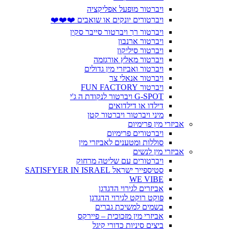
ויברטור מופעל אפליקציה
ויברטורים יונקים או שואבים ❤️❤️❤️
ויברטור רך ויברטור סייבר סקין
ויברטור ארנבון
ויברטור סיליקון
ויברטור מאלץ אורגזמה
ויברטור ואביזרי מין גדולים
ויברטור אנאלי צר
ויברטור FUN FACTORY
G-SPOT ויברטור לנקודת ה ג'י
דילדו או דילדואים
מיני ויברטור ויברטור קטן
אביזרי מין פרימיום
ויברטורים פרימיום
סוללות ומטענים לאביזרי מין
אביזרי מין לנשים
ויברטורים עם שליטה מרחוק
סטיספייר ישראל SATISFYER IN ISRAEL
WE VIBE
אביזרים לגירוי הדגדגן
פוקט רוקט לגירוי הדגדגן
בשמים למשיכת גברים
אביזרי מין מזכוכית – פיירקס
ביצים סיניות כדורי קיגל