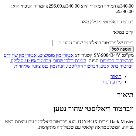
340.00
₪
המחיר המקורי היה: ₪340.00.
296.00
₪
המחיר הנוכחי הוא:
₪296.00.
ויברטור ראליסטי מומלץ מאד
קיים במלאי
כמות של ויברטור ריאליסטי שחור נטען
הוספה לסל
מק"ט:
SY-908434/V
קטגוריות:
אביזרי מין מומלצים
,
אביזרי מין שחורים
,
ויברטורים פרימיום
תגיות:
הזמנת דילדו שחור
,
ויברטור 100% סיליקון
,
ויברטור בתל אביב
,
ויברטור ראליסטי
,
חנות מין בנס ציונה שליחויות
תיאור
מידע נוסף
תיאור
ויברטור ריאליסטי שחור נטען
Dark Master מבית TOYBOX הוא ויברטור ריאליסטי עם עוצמת רטט
גבוהה, המשלב מראה קלאסי עם טכנולוגיה מתקדמת.