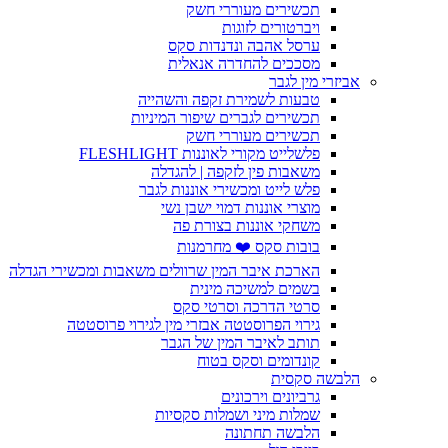
תכשירים מעוררי חשק
ויברטורים לזוגות
ערסל אהבה ונדנדות סקס
מסככים להחדרה אנאלית
אביזרי מין לגבר
טבעות לשמירת זקפה והשהייה
תכשירים לגברים שיפור המיניות
תכשירים מעוררי חשק
פלשלייט מקורי לאוננות FLESHLIGHT
משאבות פין לזקפה | להגדלה
פלש לייט ומכשירי אוננות לגבר
מוצרי אוננות דמוי ישבן נשי
משחקי אוננות בצורת פה
בובות סקס ❤️ מחרמנות
הארכת איבר המין שרוולים משאבות ומכשירי הגדלה
בשמים למשיכה מינית
סרטי הדרכה וסרטי סקס
גירוי הפרוסטטה אבזרי מין לגירוי פרוסטטה
תותב לאיבר המין של הגבר
קונדומים וסקס בטוח
הלבשה סקסית
גרביונים וירכונים
שמלות מיני ושמלות סקסיות
הלבשה תחתונה