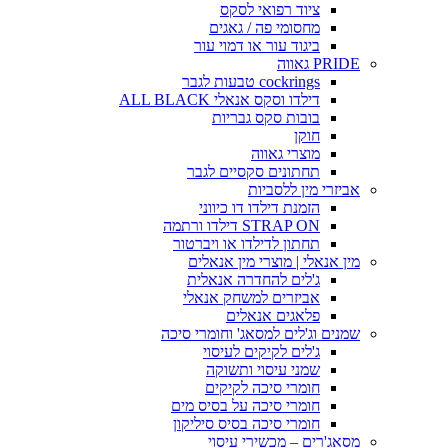
ציוד רפואי לסקס
מחסומי פה / גאגים
ביגוד עור או דמוי עור
PRIDE גאווה
cockrings טבעות לגבר
דילדו וסקס אנאלי ALL BLACK
בובות סקס גבריות
חוקן
מוצרי גאווה
תחתונים סקסיים לגבר
אביזרי מין ללסביות
הזמנת דילדו דו כיווני
STRAP ON דילדו ורתמה
תחתון לדילדו או ויברטור
מין אנאלי | מוצרי מין אנאלים
ג'לים להחדרה אנאלית
אביזרים למשחק אנאלי
פלאגים אנאלים
שמנים וג'לים למסאג' וחומרי סיכה
ג'לים לקיקים לעיסוי
שמני עיסוי ותשוקה
חומרי סיכה לקיקים
חומרי סיכה על בסיס מים
חומרי סיכה בסיס סיליקון
מסאג'רים – מכשירי עיסוי