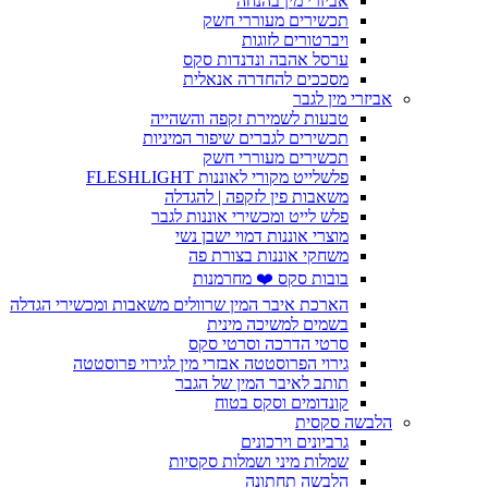
אביזרי מין בהנחה
תכשירים מעוררי חשק
ויברטורים לזוגות
ערסל אהבה ונדנדות סקס
מסככים להחדרה אנאלית
אביזרי מין לגבר
טבעות לשמירת זקפה והשהייה
תכשירים לגברים שיפור המיניות
תכשירים מעוררי חשק
פלשלייט מקורי לאוננות FLESHLIGHT
משאבות פין לזקפה | להגדלה
פלש לייט ומכשירי אוננות לגבר
מוצרי אוננות דמוי ישבן נשי
משחקי אוננות בצורת פה
בובות סקס ❤️ מחרמנות
הארכת איבר המין שרוולים משאבות ומכשירי הגדלה
בשמים למשיכה מינית
סרטי הדרכה וסרטי סקס
גירוי הפרוסטטה אבזרי מין לגירוי פרוסטטה
תותב לאיבר המין של הגבר
קונדומים וסקס בטוח
הלבשה סקסית
גרביונים וירכונים
שמלות מיני ושמלות סקסיות
הלבשה תחתונה