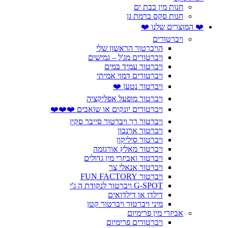
חנות מין בבת ים
חנות סקס ברמת גן
❤️ המוצרים שלנו ❤️
ויברטורים
הויברטור הראשון שלי
ויברטורים מג'ל – גמישים
ויברטור עמיד במים
ויברטורים דמוי אמיתי
ויברטור נטען ❤️
ויברטור מופעל אפליקציה
ויברטורים יונקים או שואבים ❤️❤️❤️
ויברטור רך ויברטור סייבר סקין
ויברטור ארנבון
ויברטור סיליקון
ויברטור מאלץ אורגזמה
ויברטור ואביזרי מין גדולים
ויברטור אנאלי צר
ויברטור FUN FACTORY
G-SPOT ויברטור לנקודת ה ג'י
דילדו או דילדואים
מיני ויברטור ויברטור קטן
אביזרי מין פרימיום
ויברטורים פרימיום