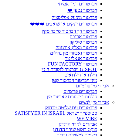
ויברטורים דמוי אמיתי
ויברטור נטען ❤️
ויברטור מופעל אפליקציה
ויברטורים יונקים או שואבים ❤️❤️❤️
ויברטור רך ויברטור סייבר סקין
ויברטור ארנבון
ויברטור סיליקון
ויברטור מאלץ אורגזמה
ויברטור ואביזרי מין גדולים
ויברטור אנאלי צר
ויברטור FUN FACTORY
G-SPOT ויברטור לנקודת ה ג'י
דילדו או דילדואים
מיני ויברטור ויברטור קטן
אביזרי מין פרימיום
ויברטורים פרימיום
סוללות ומטענים לאביזרי מין
אביזרי מין לנשים
ויברטורים עם שליטה מרחוק
סטיספייר ישראל SATISFYER IN ISRAEL
WE VIBE
אביזרים לגירוי הדגדגן
פוקט רוקט לגירוי הדגדגן
בשמים למשיכת גברים