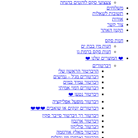
צעצועי סקס לוהטים בהנחה
משלוחים
תשובות לשאלות
אודות
צור קשר
תקנון האתר
חנות סקס
חנות מין בבת ים
חנות סקס ברמת גן
❤️ המוצרים שלנו ❤️
ויברטורים
הויברטור הראשון שלי
ויברטורים מג'ל – גמישים
ויברטור עמיד במים
ויברטורים דמוי אמיתי
ויברטור נטען ❤️
ויברטור מופעל אפליקציה
ויברטורים יונקים או שואבים ❤️❤️❤️
ויברטור רך ויברטור סייבר סקין
ויברטור ארנבון
ויברטור סיליקון
ויברטור מאלץ אורגזמה
ויברטור ואביזרי מין גדולים