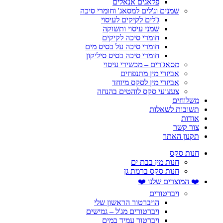
פלאגים אנאלים
שמנים וג'לים למסאג' וחומרי סיכה
ג'לים לקיקים לעיסוי
שמני עיסוי ותשוקה
חומרי סיכה לקיקים
חומרי סיכה על בסיס מים
חומרי סיכה בסיס סיליקון
מסאג'רים – מכשירי עיסוי
אביזרי מין מתנפחים
אביזרי מין לסקס מיוחד
צעצועי סקס לוהטים בהנחה
משלוחים
תשובות לשאלות
אודות
צור קשר
תקנון האתר
חנות סקס
חנות מין בבת ים
חנות סקס ברמת גן
❤️ המוצרים שלנו ❤️
ויברטורים
הויברטור הראשון שלי
ויברטורים מג'ל – גמישים
ויברטור עמיד במים