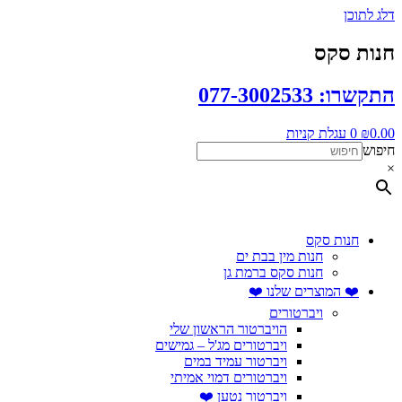
דלג לתוכן
חנות סקס
התקשרו: 077-3002533
0.00
₪
0
עגלת קניות
חיפוש
×
חנות סקס
חנות מין בבת ים
חנות סקס ברמת גן
❤️ המוצרים שלנו ❤️
ויברטורים
הויברטור הראשון שלי
ויברטורים מג'ל – גמישים
ויברטור עמיד במים
ויברטורים דמוי אמיתי
ויברטור נטען ❤️