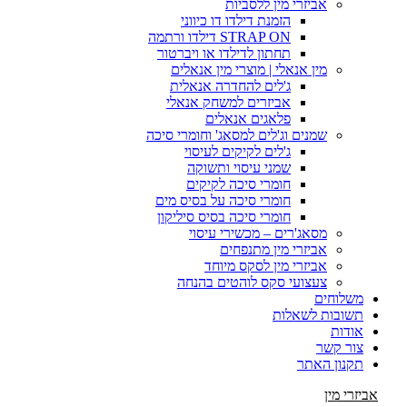
אביזרי מין ללסביות
הזמנת דילדו דו כיווני
STRAP ON דילדו ורתמה
תחתון לדילדו או ויברטור
מין אנאלי | מוצרי מין אנאלים
ג'לים להחדרה אנאלית
אביזרים למשחק אנאלי
פלאגים אנאלים
שמנים וג'לים למסאג' וחומרי סיכה
ג'לים לקיקים לעיסוי
שמני עיסוי ותשוקה
חומרי סיכה לקיקים
חומרי סיכה על בסיס מים
חומרי סיכה בסיס סיליקון
מסאג'רים – מכשירי עיסוי
אביזרי מין מתנפחים
אביזרי מין לסקס מיוחד
צעצועי סקס לוהטים בהנחה
משלוחים
תשובות לשאלות
אודות
צור קשר
תקנון האתר
אביזרי מין