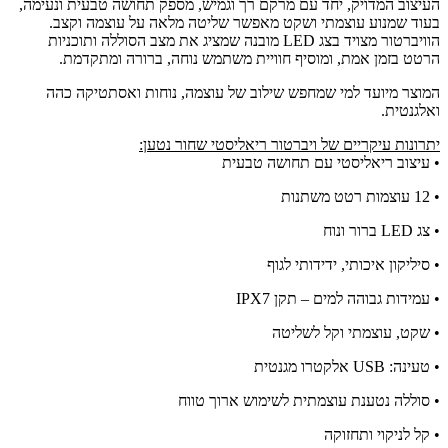
העיצוב המדויק, יחד עם מרקם רך וגמיש, מספק תחושה טבעית ונעימה,
בעוד שמנוע עוצמתי ושקט מאפשר שליטה מלאה על עוצמה וקצב.
הוויברטור מצויד בצג LED מובנה שמציג את מצב הסוללה ותוכניות
הרטט בזמן אמת, ומוסיף חוויית משתמש נוחה, ברורה ומתקדמת.
המוצר מיועד למי שמחפש שילוב של עוצמה, נוחות ואסתטיקה כהה
ואלגנטית.
יתרונות עיקריים של ויברטור ריאליסטי שחור נטען:
• עיצוב ריאליסטי עם תחושה טבעית
• 12 עוצמות רטט משתנות
• צג LED ברור ונוח
• סיליקון איכותי, ידידותי לגוף
• עמידות גבוהה למים – תקן IPX7
• שקט, עוצמתי וקל לשליטה
• טעינה: USB אלקטרו מגנטית
• סוללה נטענת עוצמתית לשימוש ארוך טווח
• קל לניקוי ותחזוקה