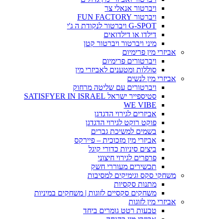
ויברטור אנאלי צר
ויברטור FUN FACTORY
G-SPOT ויברטור לנקודת ה ג'י
דילדו או דילדואים
מיני ויברטור ויברטור קטן
אביזרי מין פרימיום
ויברטורים פרימיום
סוללות ומטענים לאביזרי מין
אביזרי מין לנשים
ויברטורים עם שליטה מרחוק
סטיספייר ישראל SATISFYER IN ISRAEL
WE VIBE
אביזרים לגירוי הדגדגן
פוקט רוקט לגירוי הדגדגן
בשמים למשיכת גברים
אביזרי מין מזכוכית – פיירקס
ביצים סיניות כדורי קיגל
פרפרים לגירוי חיצוני
תכשירים מעוררי חשק
משחקי סקס וגימיקים למסיבות
מתנות סקסיות
משחקים סקסיים לזוגות | משחקים במיניות
אביזרי מין לזוגות
טבעות רטט גומרים ביחד