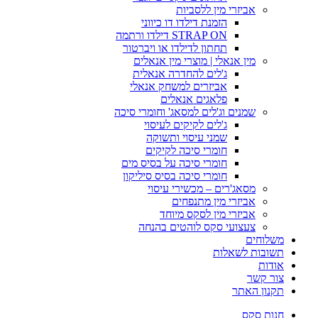
אביזרי מין ללסביות
הזמנת דילדו דו כיווני
STRAP ON דילדו ורתמה
תחתון לדילדו או ויברטור
מין אנאלי | מוצרי מין אנאלים
ג'לים להחדרה אנאלית
אביזרים למשחק אנאלי
פלאגים אנאלים
שמנים וג'לים למסאג' וחומרי סיכה
ג'לים לקיקים לעיסוי
שמני עיסוי ותשוקה
חומרי סיכה לקיקים
חומרי סיכה על בסיס מים
חומרי סיכה בסיס סיליקון
מסאג'רים – מכשירי עיסוי
אביזרי מין מתנפחים
אביזרי מין לסקס מיוחד
צעצועי סקס לוהטים בהנחה
משלוחים
תשובות לשאלות
אודות
צור קשר
תקנון האתר
חנות סקס