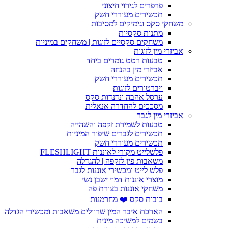
פרפרים לגירוי חיצוני
תכשירים מעוררי חשק
משחקי סקס וגימיקים למסיבות
מתנות סקסיות
משחקים סקסיים לזוגות | משחקים במיניות
אביזרי מין לזוגות
טבעות רטט גומרים ביחד
אביזרי מין בהנחה
תכשירים מעוררי חשק
ויברטורים לזוגות
ערסל אהבה ונדנדות סקס
מסככים להחדרה אנאלית
אביזרי מין לגבר
טבעות לשמירת זקפה והשהייה
תכשירים לגברים שיפור המיניות
תכשירים מעוררי חשק
פלשלייט מקורי לאוננות FLESHLIGHT
משאבות פין לזקפה | להגדלה
פלש לייט ומכשירי אוננות לגבר
מוצרי אוננות דמוי ישבן נשי
משחקי אוננות בצורת פה
בובות סקס ❤️ מחרמנות
הארכת איבר המין שרוולים משאבות ומכשירי הגדלה
בשמים למשיכה מינית