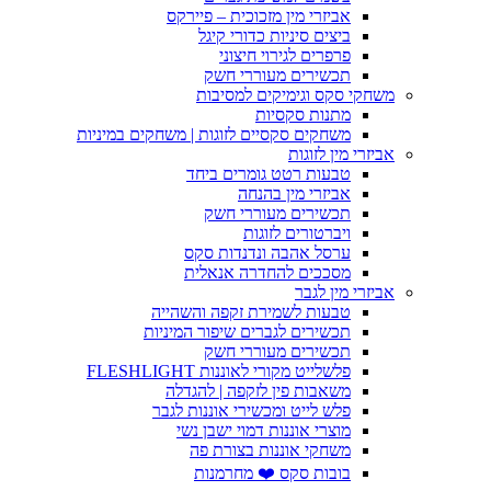
אביזרי מין מזכוכית – פיירקס
ביצים סיניות כדורי קיגל
פרפרים לגירוי חיצוני
תכשירים מעוררי חשק
משחקי סקס וגימיקים למסיבות
מתנות סקסיות
משחקים סקסיים לזוגות | משחקים במיניות
אביזרי מין לזוגות
טבעות רטט גומרים ביחד
אביזרי מין בהנחה
תכשירים מעוררי חשק
ויברטורים לזוגות
ערסל אהבה ונדנדות סקס
מסככים להחדרה אנאלית
אביזרי מין לגבר
טבעות לשמירת זקפה והשהייה
תכשירים לגברים שיפור המיניות
תכשירים מעוררי חשק
פלשלייט מקורי לאוננות FLESHLIGHT
משאבות פין לזקפה | להגדלה
פלש לייט ומכשירי אוננות לגבר
מוצרי אוננות דמוי ישבן נשי
משחקי אוננות בצורת פה
בובות סקס ❤️ מחרמנות