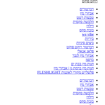
רוקט פוקט
ויברטורים
אביזרי מין
טבעות רטט
הלבשה סקסית
דילדו
בובת סקס
we vibe
ביריות
ביצים סיניות
ויברטור רוקט פוקט
פלאג אנאלי
אביזרי מין לגבר
בדסמ
חנות מין בבת ים
חנות מין ברמת גן | אביזרי מין
פלשלייט מקורי לאוננות FLESHLIGHT
ויברטורים
אביזרי מין
טבעות רטט
הלבשה סקסית
דילדו
בובת סקס