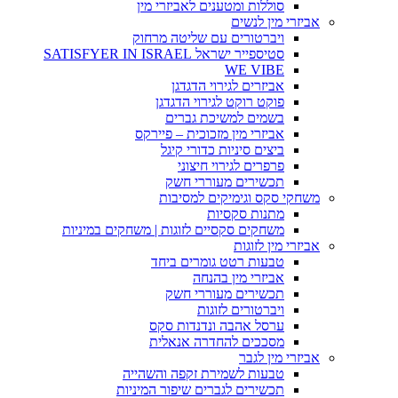
סוללות ומטענים לאביזרי מין
אביזרי מין לנשים
ויברטורים עם שליטה מרחוק
סטיספייר ישראל SATISFYER IN ISRAEL
WE VIBE
אביזרים לגירוי הדגדגן
פוקט רוקט לגירוי הדגדגן
בשמים למשיכת גברים
אביזרי מין מזכוכית – פיירקס
ביצים סיניות כדורי קיגל
פרפרים לגירוי חיצוני
תכשירים מעוררי חשק
משחקי סקס וגימיקים למסיבות
מתנות סקסיות
משחקים סקסיים לזוגות | משחקים במיניות
אביזרי מין לזוגות
טבעות רטט גומרים ביחד
אביזרי מין בהנחה
תכשירים מעוררי חשק
ויברטורים לזוגות
ערסל אהבה ונדנדות סקס
מסככים להחדרה אנאלית
אביזרי מין לגבר
טבעות לשמירת זקפה והשהייה
תכשירים לגברים שיפור המיניות