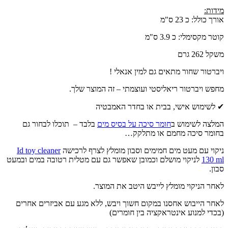
מידות:
אורך כולל: כ 23 ס"מ
קוטר מקסימלי: כ 3.9 ס"מ
משקל 262 גרם
ויברטור שחור מתאים גם למין אנאלי !
מחפש ויברטור ריאליסטי ועוצמתי – זה המוצר שלך.
✔ לשימוש אישי, בבית או בחדר האמבטיה
המלצה לשימוש ב
חומר סיכה על בסיס מים
בלבד – תוכלו לבחור גם
בחומר סיכה מחמם או מתלקק…
ניקוי עם מעט מים חמימים וסבון מומלץ לצרף לרכישה
Id toy cleaner
130 ml
לניקוי מושלם וכמובן שאפשר גם עם מטלית רטובה במים ובמעט
סבון.
לאחר הניקוי מומלץ לייבש היטב את המוצר.
לאחר הייבוש אחסנו במקום חשוך ויבש, ללא מגע עם אביזרים אחרים
(בכדי למנוע אינטראקציה בין חומרים)