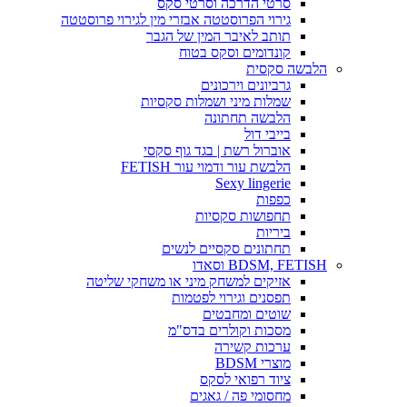
סרטי הדרכה וסרטי סקס
גירוי הפרוסטטה אבזרי מין לגירוי פרוסטטה
תותב לאיבר המין של הגבר
קונדומים וסקס בטוח
הלבשה סקסית
גרביונים וירכונים
שמלות מיני ושמלות סקסיות
הלבשה תחתונה
בייבי דול
אוברול רשת | בגד גוף סקסי
הלבשת עור ודמוי עור FETISH
Sexy lingerie
כפפות
תחפושות סקסיות
ביריות
תחתונים סקסיים לנשים
BDSM, FETISH וסאדו
אזיקים למשחק מיני או משחקי שליטה
תפסנים וגירוי לפטמות
שוטים ומחבטים
מסכות וקולרים בדס"מ
ערכות קשירה
מוצרי BDSM
ציוד רפואי לסקס
מחסומי פה / גאגים