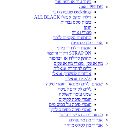
ביגוד עור או דמוי עור
PRIDE גאווה
cockrings טבעות לגבר
דילדו וסקס אנאלי ALL BLACK
בובות סקס גבריות
חוקן
מוצרי גאווה
תחתונים סקסיים לגבר
אביזרי מין ללסביות
הזמנת דילדו דו כיווני
STRAP ON דילדו ורתמה
תחתון לדילדו או ויברטור
מין אנאלי | מוצרי מין אנאלים
ג'לים להחדרה אנאלית
אביזרים למשחק אנאלי
פלאגים אנאלים
שמנים וג'לים למסאג' וחומרי סיכה
ג'לים לקיקים לעיסוי
שמני עיסוי ותשוקה
חומרי סיכה לקיקים
חומרי סיכה על בסיס מים
חומרי סיכה בסיס סיליקון
מסאג'רים – מכשירי עיסוי
אביזרי מין מתנפחים
אביזרי מין לסקס מיוחד