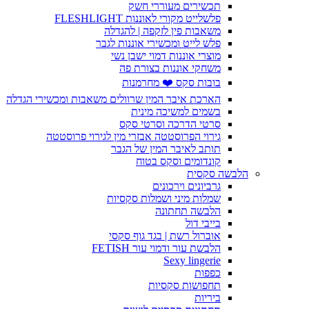
תכשירים מעוררי חשק
פלשלייט מקורי לאוננות FLESHLIGHT
משאבות פין לזקפה | להגדלה
פלש לייט ומכשירי אוננות לגבר
מוצרי אוננות דמוי ישבן נשי
משחקי אוננות בצורת פה
בובות סקס ❤️ מחרמנות
הארכת איבר המין שרוולים משאבות ומכשירי הגדלה
בשמים למשיכה מינית
סרטי הדרכה וסרטי סקס
גירוי הפרוסטטה אבזרי מין לגירוי פרוסטטה
תותב לאיבר המין של הגבר
קונדומים וסקס בטוח
הלבשה סקסית
גרביונים וירכונים
שמלות מיני ושמלות סקסיות
הלבשה תחתונה
בייבי דול
אוברול רשת | בגד גוף סקסי
הלבשת עור ודמוי עור FETISH
Sexy lingerie
כפפות
תחפושות סקסיות
ביריות