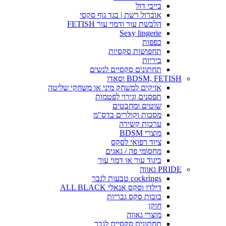
בייבי דול
אוברול רשת | בגד גוף סקסי
הלבשת עור ודמוי עור FETISH
Sexy lingerie
כפפות
תחפושות סקסיות
ביריות
תחתונים סקסיים לנשים
BDSM, FETISH וסאדו
אזיקים למשחק מיני או משחקי שליטה
תפסנים וגירוי לפטמות
שוטים ומחבטים
מסכות וקולרים בדס"מ
ערכות קשירה
מוצרי BDSM
ציוד רפואי לסקס
מחסומי פה / גאגים
ביגוד עור או דמוי עור
PRIDE גאווה
cockrings טבעות לגבר
דילדו וסקס אנאלי ALL BLACK
בובות סקס גבריות
חוקן
מוצרי גאווה
תחתונים סקסיים לגבר