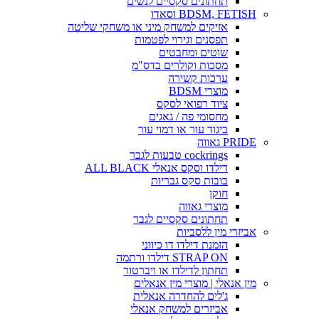
תחתונים סקסיים לנשים
BDSM, FETISH וסאדו
אזיקים למשחק מיני או משחקי שליטה
תפסנים וגירוי לפטמות
שוטים ומחבטים
מסכות וקולרים בדס"מ
ערכות קשירה
מוצרי BDSM
ציוד רפואי לסקס
מחסומי פה / גאגים
ביגוד עור או דמוי עור
PRIDE גאווה
cockrings טבעות לגבר
דילדו וסקס אנאלי ALL BLACK
בובות סקס גבריות
חוקן
מוצרי גאווה
תחתונים סקסיים לגבר
אביזרי מין ללסביות
הזמנת דילדו דו כיווני
STRAP ON דילדו ורתמה
תחתון לדילדו או ויברטור
מין אנאלי | מוצרי מין אנאלים
ג'לים להחדרה אנאלית
אביזרים למשחק אנאלי