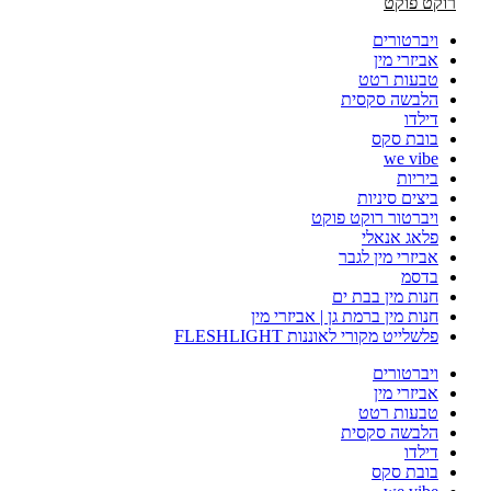
רוקט פוקט
ויברטורים
אביזרי מין
טבעות רטט
הלבשה סקסית
דילדו
בובת סקס
we vibe
ביריות
ביצים סיניות
ויברטור רוקט פוקט
פלאג אנאלי
אביזרי מין לגבר
בדסמ
חנות מין בבת ים
חנות מין ברמת גן | אביזרי מין
פלשלייט מקורי לאוננות FLESHLIGHT
ויברטורים
אביזרי מין
טבעות רטט
הלבשה סקסית
דילדו
בובת סקס