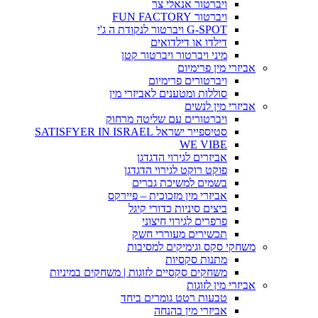
ויברטור אנאלי צר
ויברטור FUN FACTORY
G-SPOT ויברטור לנקודת ה ג'י
דילדו או דילדואים
מיני ויברטור ויברטור קטן
אביזרי מין פרימיום
ויברטורים פרימיום
סוללות ומטענים לאביזרי מין
אביזרי מין לנשים
ויברטורים עם שליטה מרחוק
סטיספייר ישראל SATISFYER IN ISRAEL
WE VIBE
אביזרים לגירוי הדגדגן
פוקט רוקט לגירוי הדגדגן
בשמים למשיכת גברים
אביזרי מין מזכוכית – פיירקס
ביצים סיניות כדורי קיגל
פרפרים לגירוי חיצוני
תכשירים מעוררי חשק
משחקי סקס וגימיקים למסיבות
מתנות סקסיות
משחקים סקסיים לזוגות | משחקים במיניות
אביזרי מין לזוגות
טבעות רטט גומרים ביחד
אביזרי מין בהנחה