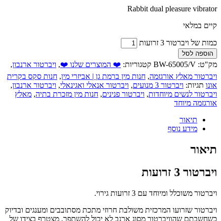
Rabbit dual pleasure vibrator
קיים במלאי
כמות של ויברטור 3 זרועות
הוספה לסל
מק"ט:
BW-65005/V
קטגוריות:
❤️ המוצרים שלנו ❤️
,
ויברטור ארנבון
,
ויברטור מאלץ אורגזמה
,
חנות מין ברמת גן | אביזרי מין
,
חנות סקס בקרית
אונו
תגיות:
ויברטור 3 מנועים
,
ויברטור אנאלי ואגינאלי
,
ויברטור ארנבון
,
ויברטור לנשים מיוחדות
,
ויברטור פנינים
,
חנות מין מזכרת בתיה
,
מאלץ
אורגזמה מיוחד
תיאור
מידע נוסף
תיאור
ויברטור 3 זרועות
ויברטור משוכלל ומיוחד עם 3 זרועות גירוי.
ויברטור שזרועו המרכזית משולבת חרוזי מתכת מסתובבים ומענגים ובדיוק
כשחשבתם שהוויברטור מסוג ארנב לא יכול להשתפר, מצטרף בצידו של