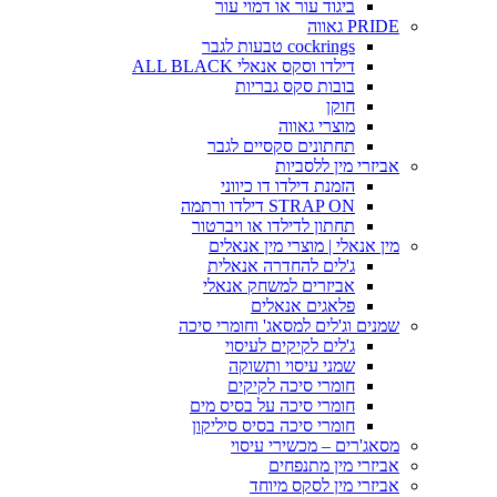
ביגוד עור או דמוי עור
PRIDE גאווה
cockrings טבעות לגבר
דילדו וסקס אנאלי ALL BLACK
בובות סקס גבריות
חוקן
מוצרי גאווה
תחתונים סקסיים לגבר
אביזרי מין ללסביות
הזמנת דילדו דו כיווני
STRAP ON דילדו ורתמה
תחתון לדילדו או ויברטור
מין אנאלי | מוצרי מין אנאלים
ג'לים להחדרה אנאלית
אביזרים למשחק אנאלי
פלאגים אנאלים
שמנים וג'לים למסאג' וחומרי סיכה
ג'לים לקיקים לעיסוי
שמני עיסוי ותשוקה
חומרי סיכה לקיקים
חומרי סיכה על בסיס מים
חומרי סיכה בסיס סיליקון
מסאג'רים – מכשירי עיסוי
אביזרי מין מתנפחים
אביזרי מין לסקס מיוחד