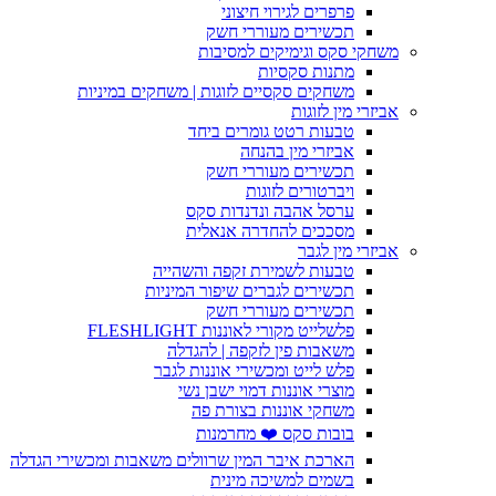
פרפרים לגירוי חיצוני
תכשירים מעוררי חשק
משחקי סקס וגימיקים למסיבות
מתנות סקסיות
משחקים סקסיים לזוגות | משחקים במיניות
אביזרי מין לזוגות
טבעות רטט גומרים ביחד
אביזרי מין בהנחה
תכשירים מעוררי חשק
ויברטורים לזוגות
ערסל אהבה ונדנדות סקס
מסככים להחדרה אנאלית
אביזרי מין לגבר
טבעות לשמירת זקפה והשהייה
תכשירים לגברים שיפור המיניות
תכשירים מעוררי חשק
פלשלייט מקורי לאוננות FLESHLIGHT
משאבות פין לזקפה | להגדלה
פלש לייט ומכשירי אוננות לגבר
מוצרי אוננות דמוי ישבן נשי
משחקי אוננות בצורת פה
בובות סקס ❤️ מחרמנות
הארכת איבר המין שרוולים משאבות ומכשירי הגדלה
בשמים למשיכה מינית