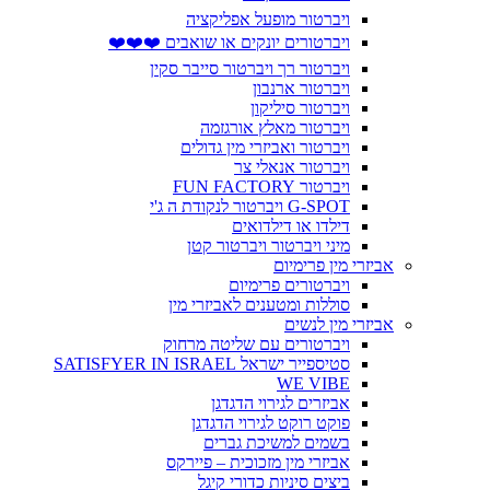
ויברטור מופעל אפליקציה
ויברטורים יונקים או שואבים ❤️❤️❤️
ויברטור רך ויברטור סייבר סקין
ויברטור ארנבון
ויברטור סיליקון
ויברטור מאלץ אורגזמה
ויברטור ואביזרי מין גדולים
ויברטור אנאלי צר
ויברטור FUN FACTORY
G-SPOT ויברטור לנקודת ה ג'י
דילדו או דילדואים
מיני ויברטור ויברטור קטן
אביזרי מין פרימיום
ויברטורים פרימיום
סוללות ומטענים לאביזרי מין
אביזרי מין לנשים
ויברטורים עם שליטה מרחוק
סטיספייר ישראל SATISFYER IN ISRAEL
WE VIBE
אביזרים לגירוי הדגדגן
פוקט רוקט לגירוי הדגדגן
בשמים למשיכת גברים
אביזרי מין מזכוכית – פיירקס
ביצים סיניות כדורי קיגל