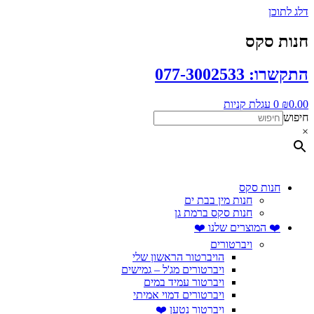
דלג לתוכן
חנות סקס
התקשרו: 077-3002533
0.00
₪
0
עגלת קניות
חיפוש
×
חנות סקס
חנות מין בבת ים
חנות סקס ברמת גן
❤️ המוצרים שלנו ❤️
ויברטורים
הויברטור הראשון שלי
ויברטורים מג'ל – גמישים
ויברטור עמיד במים
ויברטורים דמוי אמיתי
ויברטור נטען ❤️