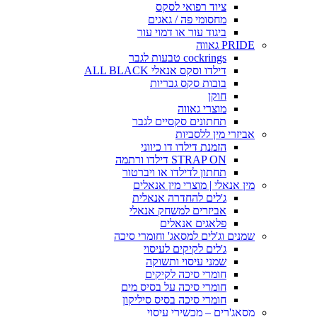
ציוד רפואי לסקס
מחסומי פה / גאגים
ביגוד עור או דמוי עור
PRIDE גאווה
cockrings טבעות לגבר
דילדו וסקס אנאלי ALL BLACK
בובות סקס גבריות
חוקן
מוצרי גאווה
תחתונים סקסיים לגבר
אביזרי מין ללסביות
הזמנת דילדו דו כיווני
STRAP ON דילדו ורתמה
תחתון לדילדו או ויברטור
מין אנאלי | מוצרי מין אנאלים
ג'לים להחדרה אנאלית
אביזרים למשחק אנאלי
פלאגים אנאלים
שמנים וג'לים למסאג' וחומרי סיכה
ג'לים לקיקים לעיסוי
שמני עיסוי ותשוקה
חומרי סיכה לקיקים
חומרי סיכה על בסיס מים
חומרי סיכה בסיס סיליקון
מסאג'רים – מכשירי עיסוי