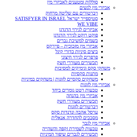
סוללות ומטענים לאביזרי מין
אביזרי מין לנשים
ויברטורים עם שליטה מרחוק
סטיספייר ישראל SATISFYER IN ISRAEL
WE VIBE
אביזרים לגירוי הדגדגן
פוקט רוקט לגירוי הדגדגן
בשמים למשיכת גברים
אביזרי מין מזכוכית – פיירקס
ביצים סיניות כדורי קיגל
פרפרים לגירוי חיצוני
תכשירים מעוררי חשק
משחקי סקס וגימיקים למסיבות
מתנות סקסיות
משחקים סקסיים לזוגות | משחקים במיניות
אביזרי מין לזוגות
טבעות רטט גומרים ביחד
אביזרי מין בהנחה
תכשירים מעוררי חשק
ויברטורים לזוגות
ערסל אהבה ונדנדות סקס
מסככים להחדרה אנאלית
אביזרי מין לגבר
טבעות לשמירת זקפה והשהייה
תכשירים לגברים שיפור המיניות