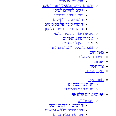
פלאגים אנאלים
שמנים וג'לים למסאג' וחומרי סיכה
ג'לים לקיקים לעיסוי
שמני עיסוי ותשוקה
חומרי סיכה לקיקים
חומרי סיכה על בסיס מים
חומרי סיכה בסיס סיליקון
מסאג'רים – מכשירי עיסוי
אביזרי מין מתנפחים
אביזרי מין לסקס מיוחד
צעצועי סקס לוהטים בהנחה
משלוחים
תשובות לשאלות
אודות
צור קשר
תקנון האתר
חנות סקס
חנות מין בבת ים
חנות סקס ברמת גן
❤️ המוצרים שלנו ❤️
ויברטורים
הויברטור הראשון שלי
ויברטורים מג'ל – גמישים
ויברטור עמיד במים