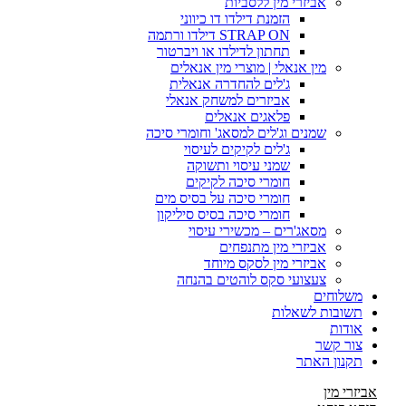
אביזרי מין ללסביות
הזמנת דילדו דו כיווני
STRAP ON דילדו ורתמה
תחתון לדילדו או ויברטור
מין אנאלי | מוצרי מין אנאלים
ג'לים להחדרה אנאלית
אביזרים למשחק אנאלי
פלאגים אנאלים
שמנים וג'לים למסאג' וחומרי סיכה
ג'לים לקיקים לעיסוי
שמני עיסוי ותשוקה
חומרי סיכה לקיקים
חומרי סיכה על בסיס מים
חומרי סיכה בסיס סיליקון
מסאג'רים – מכשירי עיסוי
אביזרי מין מתנפחים
אביזרי מין לסקס מיוחד
צעצועי סקס לוהטים בהנחה
משלוחים
תשובות לשאלות
אודות
צור קשר
תקנון האתר
אביזרי מין