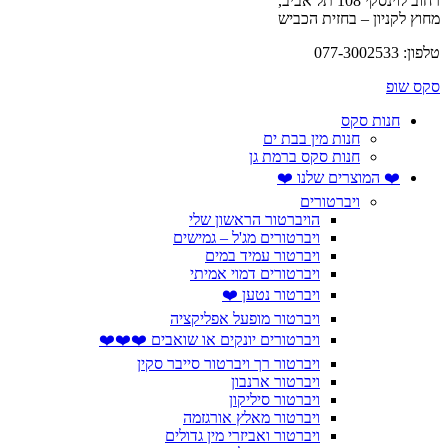
רחוב לוינסקי 108 תל אביב,
מחוץ לקניון – בחזית הכביש
טלפון: 077-3002533
סקס שופ
חנות סקס
חנות מין בבת ים
חנות סקס ברמת גן
❤️ המוצרים שלנו ❤️
ויברטורים
הויברטור הראשון שלי
ויברטורים מג'ל – גמישים
ויברטור עמיד במים
ויברטורים דמוי אמיתי
ויברטור נטען ❤️
ויברטור מופעל אפליקציה
ויברטורים יונקים או שואבים ❤️❤️❤️
ויברטור רך ויברטור סייבר סקין
ויברטור ארנבון
ויברטור סיליקון
ויברטור מאלץ אורגזמה
ויברטור ואביזרי מין גדולים