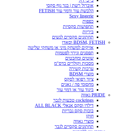
בייבי דול
אוברול רשת | בגד גוף סקסי
הלבשת עור ודמוי עור FETISH
Sexy lingerie
כפפות
תחפושות סקסיות
ביריות
תחתונים סקסיים לנשים
BDSM, FETISH וסאדו
אזיקים למשחק מיני או משחקי שליטה
תפסנים וגירוי לפטמות
שוטים ומחבטים
מסכות וקולרים בדס"מ
ערכות קשירה
מוצרי BDSM
ציוד רפואי לסקס
מחסומי פה / גאגים
ביגוד עור או דמוי עור
PRIDE גאווה
cockrings טבעות לגבר
דילדו וסקס אנאלי ALL BLACK
בובות סקס גבריות
חוקן
מוצרי גאווה
תחתונים סקסיים לגבר