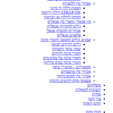
אביזרי מין ללסביות
הזמנת דילדו דו כיווני
STRAP ON דילדו ורתמה
תחתון לדילדו או ויברטור
מין אנאלי | מוצרי מין אנאלים
ג'לים להחדרה אנאלית
אביזרים למשחק אנאלי
פלאגים אנאלים
שמנים וג'לים למסאג' וחומרי סיכה
ג'לים לקיקים לעיסוי
שמני עיסוי ותשוקה
חומרי סיכה לקיקים
חומרי סיכה על בסיס מים
חומרי סיכה בסיס סיליקון
מסאג'רים – מכשירי עיסוי
אביזרי מין מתנפחים
אביזרי מין לסקס מיוחד
צעצועי סקס לוהטים בהנחה
משלוחים
תשובות לשאלות
אודות
צור קשר
תקנון האתר
חנות סקס