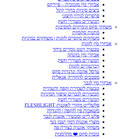
אביזרי מין מזכוכית – פיירקס
ביצים סיניות כדורי קיגל
פרפרים לגירוי חיצוני
תכשירים מעוררי חשק
משחקי סקס וגימיקים למסיבות
מתנות סקסיות
משחקים סקסיים לזוגות | משחקים במיניות
אביזרי מין לזוגות
טבעות רטט גומרים ביחד
אביזרי מין בהנחה
תכשירים מעוררי חשק
ויברטורים לזוגות
ערסל אהבה ונדנדות סקס
מסככים להחדרה אנאלית
אביזרי מין לגבר
טבעות לשמירת זקפה והשהייה
תכשירים לגברים שיפור המיניות
תכשירים מעוררי חשק
פלשלייט מקורי לאוננות FLESHLIGHT
משאבות פין לזקפה | להגדלה
פלש לייט ומכשירי אוננות לגבר
מוצרי אוננות דמוי ישבן נשי
משחקי אוננות בצורת פה
בובות סקס ❤️ מחרמנות