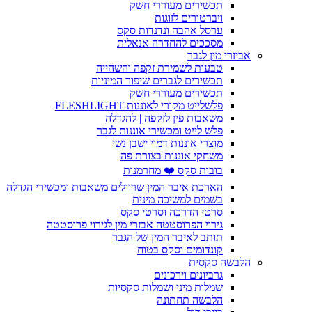
תכשירים מעוררי חשק
ויברטורים לזוגות
ערסל אהבה ונדנדות סקס
מסככים להחדרה אנאלית
אביזרי מין לגבר
טבעות לשמירת זקפה והשהייה
תכשירים לגברים שיפור המיניות
תכשירים מעוררי חשק
פלשלייט מקורי לאוננות FLESHLIGHT
משאבות פין לזקפה | להגדלה
פלש לייט ומכשירי אוננות לגבר
מוצרי אוננות דמוי ישבן נשי
משחקי אוננות בצורת פה
בובות סקס ❤️ מחרמנות
הארכת איבר המין שרוולים משאבות ומכשירי הגדלה
בשמים למשיכה מינית
סרטי הדרכה וסרטי סקס
גירוי הפרוסטטה אבזרי מין לגירוי פרוסטטה
תותב לאיבר המין של הגבר
קונדומים וסקס בטוח
הלבשה סקסית
גרביונים וירכונים
שמלות מיני ושמלות סקסיות
הלבשה תחתונה