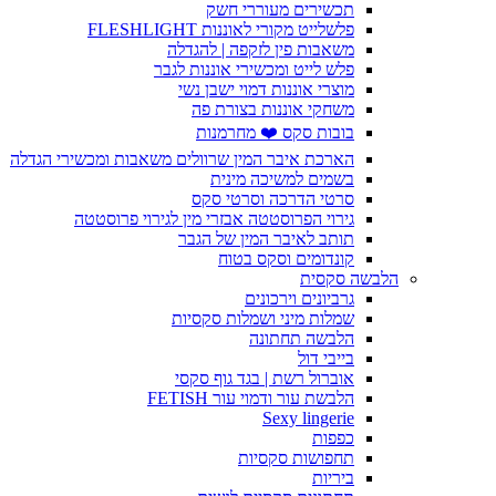
תכשירים מעוררי חשק
פלשלייט מקורי לאוננות FLESHLIGHT
משאבות פין לזקפה | להגדלה
פלש לייט ומכשירי אוננות לגבר
מוצרי אוננות דמוי ישבן נשי
משחקי אוננות בצורת פה
בובות סקס ❤️ מחרמנות
הארכת איבר המין שרוולים משאבות ומכשירי הגדלה
בשמים למשיכה מינית
סרטי הדרכה וסרטי סקס
גירוי הפרוסטטה אבזרי מין לגירוי פרוסטטה
תותב לאיבר המין של הגבר
קונדומים וסקס בטוח
הלבשה סקסית
גרביונים וירכונים
שמלות מיני ושמלות סקסיות
הלבשה תחתונה
בייבי דול
אוברול רשת | בגד גוף סקסי
הלבשת עור ודמוי עור FETISH
Sexy lingerie
כפפות
תחפושות סקסיות
ביריות