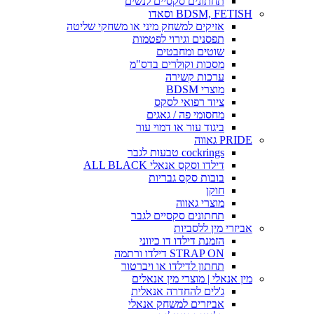
תחתונים סקסיים לנשים
BDSM, FETISH וסאדו
אזיקים למשחק מיני או משחקי שליטה
תפסנים וגירוי לפטמות
שוטים ומחבטים
מסכות וקולרים בדס"מ
ערכות קשירה
מוצרי BDSM
ציוד רפואי לסקס
מחסומי פה / גאגים
ביגוד עור או דמוי עור
PRIDE גאווה
cockrings טבעות לגבר
דילדו וסקס אנאלי ALL BLACK
בובות סקס גבריות
חוקן
מוצרי גאווה
תחתונים סקסיים לגבר
אביזרי מין ללסביות
הזמנת דילדו דו כיווני
STRAP ON דילדו ורתמה
תחתון לדילדו או ויברטור
מין אנאלי | מוצרי מין אנאלים
ג'לים להחדרה אנאלית
אביזרים למשחק אנאלי