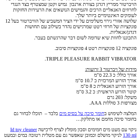
הויברטור ממריץ דגדגן בצורת ארנבון גמיש וקטן שמצטרף בצד הנגדי
לחרוזים האנאליים הרכים והגמישים הנושאים את הרעידות החזקות
לעומקים האינטימיים ביותר שלך.
שלושה אזורי גירוי משלימים על ידי הציר המשביע של הוויברטור בעל 12
פונקציות של חרוזי רטט שמרגישים נהדר בשילוב עם תחושות
דגדגן/אנאליות.
התכוננו לחוות שיא שדומה לשום דבר שהרגשתם בעבר.
פונקציה 12 פונקציות רטט 4 פונקציות סיבוב.
TRIPLE PLEASURE RABBIT VIBRATOR.
מידות של ויברטור 3 זרועות:
אורך כולל: כ 22.3 ס"מ
אורך הזרוע המרכזית כ 10.7 ס"מ
אורך הזרוע האנאלית כ 8 ס"מ
קוטר הזרוע הראשית: כ 3.2 ס"מ
משקל: 203 גרם
מצורפות 3 סוללות AAA.
המלצה לשימוש ב
חומר סיכה על בסיס מים
בלבד – תוכלו לבחור גם
בחומר סיכה מחמם או מתלקק…
ניקוי עם מעט מים חמימים וסבון מומלץ לצרף לרכישה
Id toy cleaner
130 ml
לניקוי מושלם וכמובן שאפשר גם עם מטלית רטובה במים ובמעט