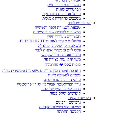
אביזרי מין בהנחה
תכשירים מעוררי חשק
ויברטורים לזוגות
ערסל אהבה ונדנדות סקס
מסככים להחדרה אנאלית
אביזרי מין לגבר
טבעות לשמירת זקפה והשהייה
תכשירים לגברים שיפור המיניות
תכשירים מעוררי חשק
פלשלייט מקורי לאוננות FLESHLIGHT
משאבות פין לזקפה | להגדלה
פלש לייט ומכשירי אוננות לגבר
מוצרי אוננות דמוי ישבן נשי
משחקי אוננות בצורת פה
בובות סקס ❤️ מחרמנות
הארכת איבר המין שרוולים משאבות ומכשירי הגדלה
בשמים למשיכה מינית
סרטי הדרכה וסרטי סקס
גירוי הפרוסטטה אבזרי מין לגירוי פרוסטטה
תותב לאיבר המין של הגבר
קונדומים וסקס בטוח
הלבשה סקסית
גרביונים וירכונים
שמלות מיני ושמלות סקסיות
הלבשה תחתונה