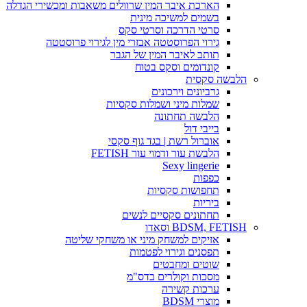
הארכת איבר המין שרוולים משאבות ומכשירי הגדלה
בשמים למשיכה מינית
סרטי הדרכה וסרטי סקס
גירוי הפרוסטטה אבזרי מין לגירוי פרוסטטה
תותב לאיבר המין של הגבר
קונדומים וסקס בטוח
הלבשה סקסית
גרביונים וירכונים
שמלות מיני ושמלות סקסיות
הלבשה תחתונה
בייבי דול
אוברול רשת | בגד גוף סקסי
הלבשת עור ודמוי עור FETISH
Sexy lingerie
כפפות
תחפושות סקסיות
ביריות
תחתונים סקסיים לנשים
BDSM, FETISH וסאדו
אזיקים למשחק מיני או משחקי שליטה
תפסנים וגירוי לפטמות
שוטים ומחבטים
מסכות וקולרים בדס"מ
ערכות קשירה
מוצרי BDSM