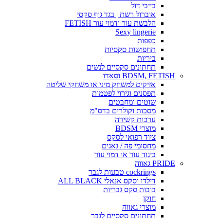
בייבי דול
אוברול רשת | בגד גוף סקסי
הלבשת עור ודמוי עור FETISH
Sexy lingerie
כפפות
תחפושות סקסיות
ביריות
תחתונים סקסיים לנשים
BDSM, FETISH וסאדו
אזיקים למשחק מיני או משחקי שליטה
תפסנים וגירוי לפטמות
שוטים ומחבטים
מסכות וקולרים בדס"מ
ערכות קשירה
מוצרי BDSM
ציוד רפואי לסקס
מחסומי פה / גאגים
ביגוד עור או דמוי עור
PRIDE גאווה
cockrings טבעות לגבר
דילדו וסקס אנאלי ALL BLACK
בובות סקס גבריות
חוקן
מוצרי גאווה
תחתונים סקסיים לגבר