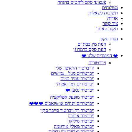
צעצועי סקס לוהטים בהנחה
משלוחים
תשובות לשאלות
אודות
צור קשר
תקנון האתר
חנות סקס
חנות מין בבת ים
חנות סקס ברמת גן
❤️ המוצרים שלנו ❤️
ויברטורים
הויברטור הראשון שלי
ויברטורים מג'ל – גמישים
ויברטור עמיד במים
ויברטורים דמוי אמיתי
ויברטור נטען ❤️
ויברטור מופעל אפליקציה
ויברטורים יונקים או שואבים ❤️❤️❤️
ויברטור רך ויברטור סייבר סקין
ויברטור ארנבון
ויברטור סיליקון
ויברטור מאלץ אורגזמה
ויברטור ואביזרי מין גדולים