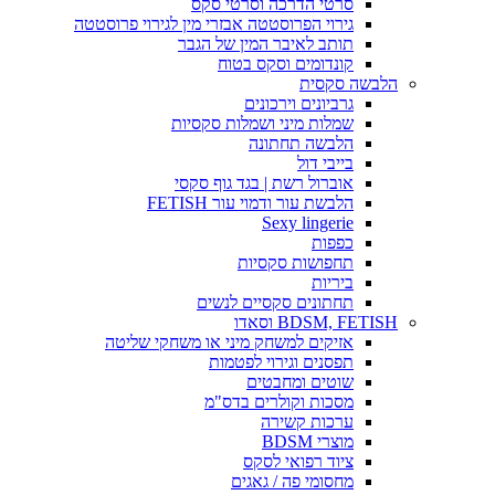
סרטי הדרכה וסרטי סקס
גירוי הפרוסטטה אבזרי מין לגירוי פרוסטטה
תותב לאיבר המין של הגבר
קונדומים וסקס בטוח
הלבשה סקסית
גרביונים וירכונים
שמלות מיני ושמלות סקסיות
הלבשה תחתונה
בייבי דול
אוברול רשת | בגד גוף סקסי
הלבשת עור ודמוי עור FETISH
Sexy lingerie
כפפות
תחפושות סקסיות
ביריות
תחתונים סקסיים לנשים
BDSM, FETISH וסאדו
אזיקים למשחק מיני או משחקי שליטה
תפסנים וגירוי לפטמות
שוטים ומחבטים
מסכות וקולרים בדס"מ
ערכות קשירה
מוצרי BDSM
ציוד רפואי לסקס
מחסומי פה / גאגים