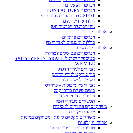
ויברטור אנאלי צר
ויברטור FUN FACTORY
G-SPOT ויברטור לנקודת ה ג'י
דילדו או דילדואים
מיני ויברטור ויברטור קטן
אביזרי מין פרימיום
ויברטורים פרימיום
סוללות ומטענים לאביזרי מין
אביזרי מין לנשים
ויברטורים עם שליטה מרחוק
סטיספייר ישראל SATISFYER IN ISRAEL
WE VIBE
אביזרים לגירוי הדגדגן
פוקט רוקט לגירוי הדגדגן
בשמים למשיכת גברים
אביזרי מין מזכוכית – פיירקס
ביצים סיניות כדורי קיגל
פרפרים לגירוי חיצוני
תכשירים מעוררי חשק
משחקי סקס וגימיקים למסיבות
מתנות סקסיות
משחקים סקסיים לזוגות | משחקים במיניות
אביזרי מין לזוגות
טבעות רטט גומרים ביחד