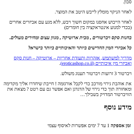
סבון.
לאחר הניקוי מומלץ לייבש היטב את המוצר.
לאחר הייבוש אחסנו במקום חשוך ויבש, ללא מגע עם אביזרים אחרים
(בכדי למנוע אינטראקציה בין חומרים)
בחנות סקס ויברטורים , מבית ארוטיקה , מגוון עצום ומחירים מעולים.
כל אביזרי המין החדישים ביותר והאיכותיים ביותר בישראל
מדריך למשתמש, אזהרות ותעודת אחריות – ארוטיקה – חנות סקס
ואביזרי מין איכותיים (eroticashop.co.il)
.
ויברטור 3 זרועות ויברטור תענוג משולש.
את אוהבת גירוי מורכב כדי לקבל אורגזמה ! חייבת שיחדרו אליך מקדימה
ומאחורה תוך כדי גירוי של הדגדגן ואם אפשר גם עם רטט ? מצאת את
הוויברטור המדויק בשבילך…
מידע נוסף
זמן אספקה
1 עד 7 ימים אפשרות לאיסוף עצמי