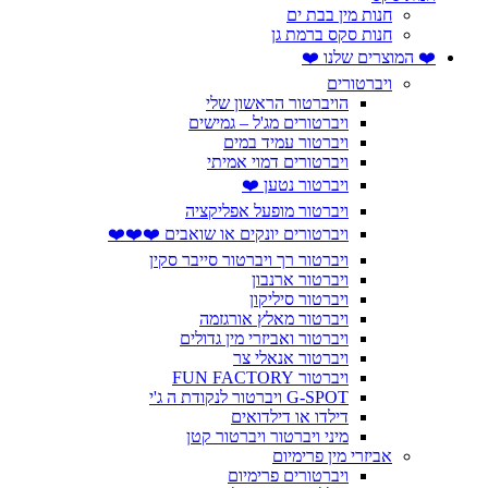
חנות מין בבת ים
חנות סקס ברמת גן
❤️ המוצרים שלנו ❤️
ויברטורים
הויברטור הראשון שלי
ויברטורים מג'ל – גמישים
ויברטור עמיד במים
ויברטורים דמוי אמיתי
ויברטור נטען ❤️
ויברטור מופעל אפליקציה
ויברטורים יונקים או שואבים ❤️❤️❤️
ויברטור רך ויברטור סייבר סקין
ויברטור ארנבון
ויברטור סיליקון
ויברטור מאלץ אורגזמה
ויברטור ואביזרי מין גדולים
ויברטור אנאלי צר
ויברטור FUN FACTORY
G-SPOT ויברטור לנקודת ה ג'י
דילדו או דילדואים
מיני ויברטור ויברטור קטן
אביזרי מין פרימיום
ויברטורים פרימיום