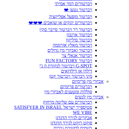
ויברטורים דמוי אמיתי
ויברטור נטען ❤️
ויברטור מופעל אפליקציה
ויברטורים יונקים או שואבים ❤️❤️❤️
ויברטור רך ויברטור סייבר סקין
ויברטור ארנבון
ויברטור סיליקון
ויברטור מאלץ אורגזמה
ויברטור ואביזרי מין גדולים
ויברטור אנאלי צר
ויברטור FUN FACTORY
G-SPOT ויברטור לנקודת ה ג'י
דילדו או דילדואים
מיני ויברטור ויברטור קטן
אביזרי מין פרימיום
ויברטורים פרימיום
סוללות ומטענים לאביזרי מין
אביזרי מין לנשים
ויברטורים עם שליטה מרחוק
סטיספייר ישראל SATISFYER IN ISRAEL
WE VIBE
אביזרים לגירוי הדגדגן
פוקט רוקט לגירוי הדגדגן
בשמים למשיכת גברים