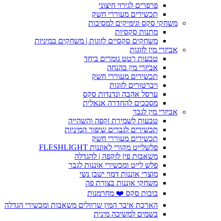
פרפרים לגירוי חיצוני
תכשירים מעוררי חשק
משחקי סקס וגימיקים למסיבות
מתנות סקסיות
משחקים סקסיים לזוגות | משחקים במיניות
אביזרי מין לזוגות
טבעות רטט גומרים ביחד
אביזרי מין בהנחה
תכשירים מעוררי חשק
ויברטורים לזוגות
ערסל אהבה ונדנדות סקס
מסככים להחדרה אנאלית
אביזרי מין לגבר
טבעות לשמירת זקפה והשהייה
תכשירים לגברים שיפור המיניות
תכשירים מעוררי חשק
פלשלייט מקורי לאוננות FLESHLIGHT
משאבות פין לזקפה | להגדלה
פלש לייט ומכשירי אוננות לגבר
מוצרי אוננות דמוי ישבן נשי
משחקי אוננות בצורת פה
בובות סקס ❤️ מחרמנות
הארכת איבר המין שרוולים משאבות ומכשירי הגדלה
בשמים למשיכה מינית