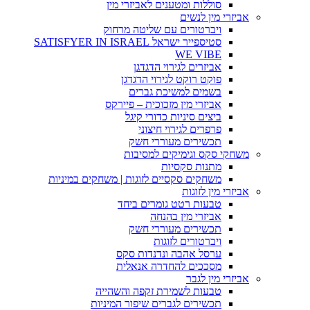
סוללות ומטענים לאביזרי מין
אביזרי מין לנשים
ויברטורים עם שליטה מרחוק
סטיספייר ישראל SATISFYER IN ISRAEL
WE VIBE
אביזרים לגירוי הדגדגן
פוקט רוקט לגירוי הדגדגן
בשמים למשיכת גברים
אביזרי מין מזכוכית – פיירקס
ביצים סיניות כדורי קיגל
פרפרים לגירוי חיצוני
תכשירים מעוררי חשק
משחקי סקס וגימיקים למסיבות
מתנות סקסיות
משחקים סקסיים לזוגות | משחקים במיניות
אביזרי מין לזוגות
טבעות רטט גומרים ביחד
אביזרי מין בהנחה
תכשירים מעוררי חשק
ויברטורים לזוגות
ערסל אהבה ונדנדות סקס
מסככים להחדרה אנאלית
אביזרי מין לגבר
טבעות לשמירת זקפה והשהייה
תכשירים לגברים שיפור המיניות