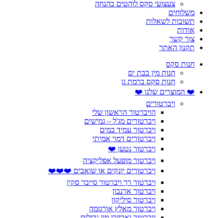
צעצועי סקס לוהטים בהנחה
משלוחים
תשובות לשאלות
אודות
צור קשר
תקנון האתר
חנות סקס
חנות מין בבת ים
חנות סקס ברמת גן
❤️ המוצרים שלנו ❤️
ויברטורים
הויברטור הראשון שלי
ויברטורים מג'ל – גמישים
ויברטור עמיד במים
ויברטורים דמוי אמיתי
ויברטור נטען ❤️
ויברטור מופעל אפליקציה
ויברטורים יונקים או שואבים ❤️❤️❤️
ויברטור רך ויברטור סייבר סקין
ויברטור ארנבון
ויברטור סיליקון
ויברטור מאלץ אורגזמה
ויברטור ואביזרי מין גדולים