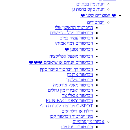
חנות מין בבת ים
חנות סקס ברמת גן
❤️ המוצרים שלנו ❤️
ויברטורים
הויברטור הראשון שלי
ויברטורים מג'ל – גמישים
ויברטור עמיד במים
ויברטורים דמוי אמיתי
ויברטור נטען ❤️
ויברטור מופעל אפליקציה
ויברטורים יונקים או שואבים ❤️❤️❤️
ויברטור רך ויברטור סייבר סקין
ויברטור ארנבון
ויברטור סיליקון
ויברטור מאלץ אורגזמה
ויברטור ואביזרי מין גדולים
ויברטור אנאלי צר
ויברטור FUN FACTORY
G-SPOT ויברטור לנקודת ה ג'י
דילדו או דילדואים
מיני ויברטור ויברטור קטן
אביזרי מין פרימיום
ויברטורים פרימיום