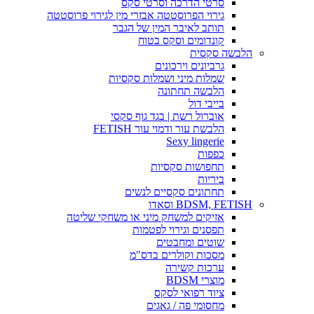
סרטי הדרכה וסרטי סקס
גירוי הפרוסטטה אבזרי מין לגירוי פרוסטטה
תותב לאיבר המין של הגבר
קונדומים וסקס בטוח
הלבשה סקסית
גרביונים וירכונים
שמלות מיני ושמלות סקסיות
הלבשה תחתונה
בייבי דול
אוברול רשת | בגד גוף סקסי
הלבשת עור ודמוי עור FETISH
Sexy lingerie
כפפות
תחפושות סקסיות
ביריות
תחתונים סקסיים לנשים
BDSM, FETISH וסאדו
אזיקים למשחק מיני או משחקי שליטה
תפסנים וגירוי לפטמות
שוטים ומחבטים
מסכות וקולרים בדס"מ
ערכות קשירה
מוצרי BDSM
ציוד רפואי לסקס
מחסומי פה / גאגים