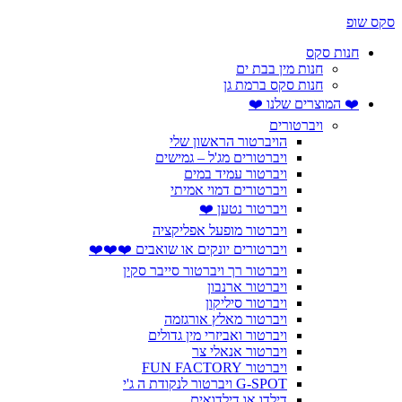
סקס שופ
חנות סקס
חנות מין בבת ים
חנות סקס ברמת גן
❤️ המוצרים שלנו ❤️
ויברטורים
הויברטור הראשון שלי
ויברטורים מג'ל – גמישים
ויברטור עמיד במים
ויברטורים דמוי אמיתי
ויברטור נטען ❤️
ויברטור מופעל אפליקציה
ויברטורים יונקים או שואבים ❤️❤️❤️
ויברטור רך ויברטור סייבר סקין
ויברטור ארנבון
ויברטור סיליקון
ויברטור מאלץ אורגזמה
ויברטור ואביזרי מין גדולים
ויברטור אנאלי צר
ויברטור FUN FACTORY
G-SPOT ויברטור לנקודת ה ג'י
דילדו או דילדואים