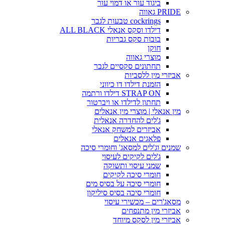
ביגוד עור או דמוי עור
PRIDE גאווה
cockrings טבעות לגבר
דילדו וסקס אנאלי ALL BLACK
בובות סקס גבריות
חוקן
מוצרי גאווה
תחתונים סקסיים לגבר
אביזרי מין ללסביות
הזמנת דילדו דו כיווני
STRAP ON דילדו ורתמה
תחתון לדילדו או ויברטור
מין אנאלי | מוצרי מין אנאלים
ג'לים להחדרה אנאלית
אביזרים למשחק אנאלי
פלאגים אנאלים
שמנים וג'לים למסאג' וחומרי סיכה
ג'לים לקיקים לעיסוי
שמני עיסוי ותשוקה
חומרי סיכה לקיקים
חומרי סיכה על בסיס מים
חומרי סיכה בסיס סיליקון
מסאג'רים – מכשירי עיסוי
אביזרי מין מתנפחים
אביזרי מין לסקס מיוחד