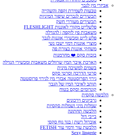
אביזרי מין לגבר
טבעות לשמירת זקפה והשהייה
תכשירים לגברים שיפור המיניות
תכשירים מעוררי חשק
פלשלייט מקורי לאוננות FLESHLIGHT
משאבות פין לזקפה | להגדלה
פלש לייט ומכשירי אוננות לגבר
מוצרי אוננות דמוי ישבן נשי
משחקי אוננות בצורת פה
בובות סקס ❤️ מחרמנות
הארכת איבר המין שרוולים משאבות ומכשירי הגדלה
בשמים למשיכה מינית
סרטי הדרכה וסרטי סקס
גירוי הפרוסטטה אבזרי מין לגירוי פרוסטטה
תותב לאיבר המין של הגבר
קונדומים וסקס בטוח
הלבשה סקסית
גרביונים וירכונים
שמלות מיני ושמלות סקסיות
הלבשה תחתונה
בייבי דול
אוברול רשת | בגד גוף סקסי
הלבשת עור ודמוי עור FETISH
Sexy lingerie