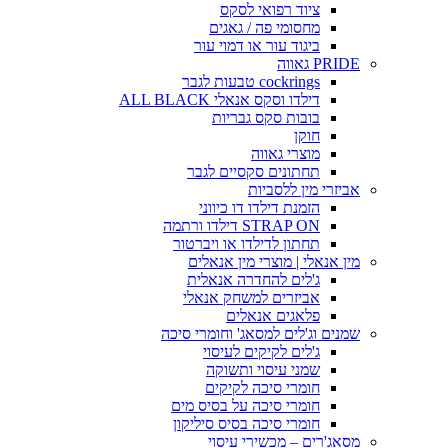
ציוד רפואי לסקס
מחסומי פה / גאגים
ביגוד עור או דמוי עור
PRIDE גאווה
cockrings טבעות לגבר
דילדו וסקס אנאלי ALL BLACK
בובות סקס גבריות
חוקן
מוצרי גאווה
תחתונים סקסיים לגבר
אביזרי מין ללסביות
הזמנת דילדו דו כיווני
STRAP ON דילדו ורתמה
תחתון לדילדו או ויברטור
מין אנאלי | מוצרי מין אנאלים
ג'לים להחדרה אנאלית
אביזרים למשחק אנאלי
פלאגים אנאלים
שמנים וג'לים למסאג' וחומרי סיכה
ג'לים לקיקים לעיסוי
שמני עיסוי ותשוקה
חומרי סיכה לקיקים
חומרי סיכה על בסיס מים
חומרי סיכה בסיס סיליקון
מסאג'רים – מכשירי עיסוי