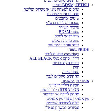
תחתונים סקסיים לנשים
BDSM, FETISH וסאדו
אזיקים למשחק מיני או משחקי שליטה
תפסנים וגירוי לפטמות
שוטים ומחבטים
מסכות וקולרים בדס"מ
ערכות קשירה
מוצרי BDSM
ציוד רפואי לסקס
מחסומי פה / גאגים
ביגוד עור או דמוי עור
PRIDE גאווה
cockrings טבעות לגבר
דילדו וסקס אנאלי ALL BLACK
בובות סקס גבריות
חוקן
מוצרי גאווה
תחתונים סקסיים לגבר
אביזרי מין ללסביות
הזמנת דילדו דו כיווני
STRAP ON דילדו ורתמה
תחתון לדילדו או ויברטור
מין אנאלי | מוצרי מין אנאלים
ג'לים להחדרה אנאלית
אביזרים למשחק אנאלי