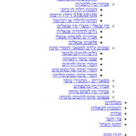
אביזרי מין ללסביות
הזמנת דילדו דו כיווני
STRAP ON דילדו ורתמה
תחתון לדילדו או ויברטור
מין אנאלי | מוצרי מין אנאלים
ג'לים להחדרה אנאלית
אביזרים למשחק אנאלי
פלאגים אנאלים
שמנים וג'לים למסאג' וחומרי סיכה
ג'לים לקיקים לעיסוי
שמני עיסוי ותשוקה
חומרי סיכה לקיקים
חומרי סיכה על בסיס מים
חומרי סיכה בסיס סיליקון
מסאג'רים – מכשירי עיסוי
אביזרי מין מתנפחים
אביזרי מין לסקס מיוחד
צעצועי סקס לוהטים בהנחה
משלוחים
תשובות לשאלות
אודות
צור קשר
תקנון האתר
חנות סקס