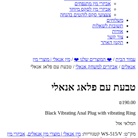
אביזרי מין מתנפחים
אביזרי מין לסקס מיוחד
צעצועי סקס לוהטים בהנחה
משלוחים
תשובות לשאלות
אודות
צור קשר
תקנון האתר
עמוד הבית
/
❤️ המוצרים שלנו ❤️
/
מין אנאלי | מוצרי מין
אנאלים
/
אביזרים למשחק אנאלי
/ טבעת עם פלאג אנאלי
טבעת עם פלאג אנאלי
₪
190.00
Black Vibrating Anal Plug with vibrating Ring
המלאי אזל
מק"ט:
WS-515/V
קטגוריות:
מין אנאלי | מוצרי מין אנאלים
,
אביזרי מין