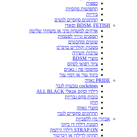
כפפות
תחפושות סקסיות
ביריות
תחתונים סקסיים לנשים
BDSM, FETISH וסאדו
אזיקים למשחק מיני או משחקי שליטה
תפסנים וגירוי לפטמות
שוטים ומחבטים
מסכות וקולרים בדס"מ
ערכות קשירה
מוצרי BDSM
ציוד רפואי לסקס
מחסומי פה / גאגים
ביגוד עור או דמוי עור
PRIDE גאווה
cockrings טבעות לגבר
דילדו וסקס אנאלי ALL BLACK
בובות סקס גבריות
חוקן
מוצרי גאווה
תחתונים סקסיים לגבר
אביזרי מין ללסביות
הזמנת דילדו דו כיווני
STRAP ON דילדו ורתמה
תחתון לדילדו או ויברטור