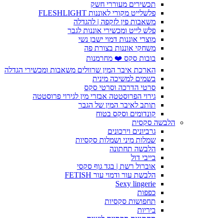
תכשירים מעוררי חשק
פלשלייט מקורי לאוננות FLESHLIGHT
משאבות פין לזקפה | להגדלה
פלש לייט ומכשירי אוננות לגבר
מוצרי אוננות דמוי ישבן נשי
משחקי אוננות בצורת פה
בובות סקס ❤️ מחרמנות
הארכת איבר המין שרוולים משאבות ומכשירי הגדלה
בשמים למשיכה מינית
סרטי הדרכה וסרטי סקס
גירוי הפרוסטטה אבזרי מין לגירוי פרוסטטה
תותב לאיבר המין של הגבר
קונדומים וסקס בטוח
הלבשה סקסית
גרביונים וירכונים
שמלות מיני ושמלות סקסיות
הלבשה תחתונה
בייבי דול
אוברול רשת | בגד גוף סקסי
הלבשת עור ודמוי עור FETISH
Sexy lingerie
כפפות
תחפושות סקסיות
ביריות