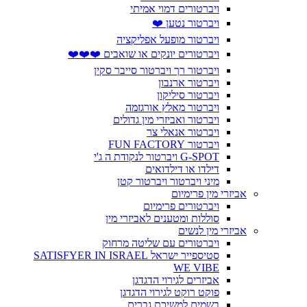
ויברטורים דמוי אמיתי
ויברטור נטען ❤️
ויברטור מופעל אפליקציה
ויברטורים יונקים או שואבים ❤️❤️❤️
ויברטור רך ויברטור סייבר סקין
ויברטור ארנבון
ויברטור סיליקון
ויברטור מאלץ אורגזמה
ויברטור ואביזרי מין גדולים
ויברטור אנאלי צר
ויברטור FUN FACTORY
G-SPOT ויברטור לנקודת ה ג'י
דילדו או דילדואים
מיני ויברטור ויברטור קטן
אביזרי מין פרימיום
ויברטורים פרימיום
סוללות ומטענים לאביזרי מין
אביזרי מין לנשים
ויברטורים עם שליטה מרחוק
סטיספייר ישראל SATISFYER IN ISRAEL
WE VIBE
אביזרים לגירוי הדגדגן
פוקט רוקט לגירוי הדגדגן
בשמים למשיכת גברים