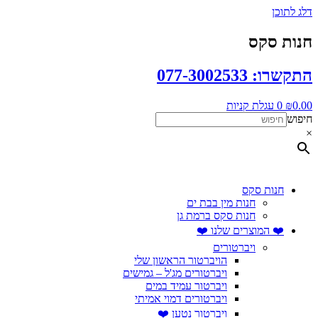
דלג לתוכן
חנות סקס
התקשרו: 077-3002533
0.00
₪
0
עגלת קניות
חיפוש
×
חנות סקס
חנות מין בבת ים
חנות סקס ברמת גן
❤️ המוצרים שלנו ❤️
ויברטורים
הויברטור הראשון שלי
ויברטורים מג'ל – גמישים
ויברטור עמיד במים
ויברטורים דמוי אמיתי
ויברטור נטען ❤️