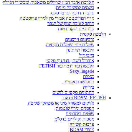
הארכת איבר המין שרוולים משאבות ומכשירי הגדלה
בשמים למשיכה מינית
סרטי הדרכה וסרטי סקס
גירוי הפרוסטטה אבזרי מין לגירוי פרוסטטה
תותב לאיבר המין של הגבר
קונדומים וסקס בטוח
הלבשה סקסית
גרביונים וירכונים
שמלות מיני ושמלות סקסיות
הלבשה תחתונה
בייבי דול
אוברול רשת | בגד גוף סקסי
הלבשת עור ודמוי עור FETISH
Sexy lingerie
כפפות
תחפושות סקסיות
ביריות
תחתונים סקסיים לנשים
BDSM, FETISH וסאדו
אזיקים למשחק מיני או משחקי שליטה
תפסנים וגירוי לפטמות
שוטים ומחבטים
מסכות וקולרים בדס"מ
ערכות קשירה
מוצרי BDSM