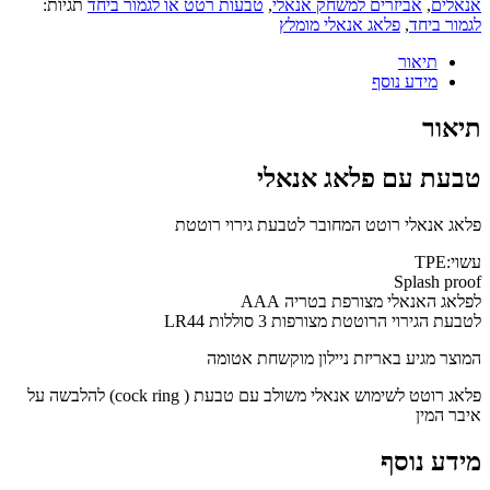
אנאלים
,
אביזרים למשחק אנאלי
,
טבעות רטט או לגמור ביחד
תגיות:
לגמור ביחד
,
פלאג אנאלי מומלץ
תיאור
מידע נוסף
תיאור
טבעת עם פלאג אנאלי
פלאג אנאלי רוטט המחובר לטבעת גירוי רוטטת
עשוי:TPE
Splash proof
לפלאג האנאלי מצורפת בטריה AAA
לטבעת הגירוי הרוטטת מצורפות 3 סוללות LR44
המוצר מגיע באריזת ניילון מוקשחת אטומה
פלאג רוטט לשימוש אנאלי משולב עם טבעת ( cock ring) להלבשה על
איבר המין
מידע נוסף