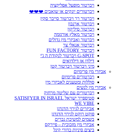
ויברטור מופעל אפליקציה
ויברטורים יונקים או שואבים ❤️❤️❤️
ויברטור רך ויברטור סייבר סקין
ויברטור ארנבון
ויברטור סיליקון
ויברטור מאלץ אורגזמה
ויברטור ואביזרי מין גדולים
ויברטור אנאלי צר
ויברטור FUN FACTORY
G-SPOT ויברטור לנקודת ה ג'י
דילדו או דילדואים
מיני ויברטור ויברטור קטן
אביזרי מין פרימיום
ויברטורים פרימיום
סוללות ומטענים לאביזרי מין
אביזרי מין לנשים
ויברטורים עם שליטה מרחוק
סטיספייר ישראל SATISFYER IN ISRAEL
WE VIBE
אביזרים לגירוי הדגדגן
פוקט רוקט לגירוי הדגדגן
בשמים למשיכת גברים
אביזרי מין מזכוכית – פיירקס
ביצים סיניות כדורי קיגל