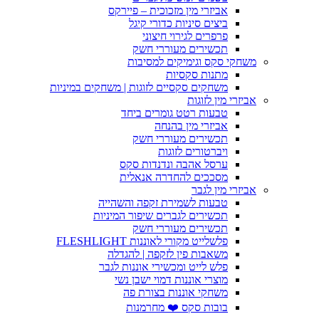
אביזרי מין מזכוכית – פיירקס
ביצים סיניות כדורי קיגל
פרפרים לגירוי חיצוני
תכשירים מעוררי חשק
משחקי סקס וגימיקים למסיבות
מתנות סקסיות
משחקים סקסיים לזוגות | משחקים במיניות
אביזרי מין לזוגות
טבעות רטט גומרים ביחד
אביזרי מין בהנחה
תכשירים מעוררי חשק
ויברטורים לזוגות
ערסל אהבה ונדנדות סקס
מסככים להחדרה אנאלית
אביזרי מין לגבר
טבעות לשמירת זקפה והשהייה
תכשירים לגברים שיפור המיניות
תכשירים מעוררי חשק
פלשלייט מקורי לאוננות FLESHLIGHT
משאבות פין לזקפה | להגדלה
פלש לייט ומכשירי אוננות לגבר
מוצרי אוננות דמוי ישבן נשי
משחקי אוננות בצורת פה
בובות סקס ❤️ מחרמנות