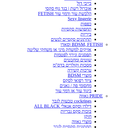
בייבי דול
אוברול רשת | בגד גוף סקסי
הלבשת עור ודמוי עור FETISH
Sexy lingerie
כפפות
תחפושות סקסיות
ביריות
תחתונים סקסיים לנשים
BDSM, FETISH וסאדו
אזיקים למשחק מיני או משחקי שליטה
תפסנים וגירוי לפטמות
שוטים ומחבטים
מסכות וקולרים בדס"מ
ערכות קשירה
מוצרי BDSM
ציוד רפואי לסקס
מחסומי פה / גאגים
ביגוד עור או דמוי עור
PRIDE גאווה
cockrings טבעות לגבר
דילדו וסקס אנאלי ALL BLACK
בובות סקס גבריות
חוקן
מוצרי גאווה
תחתונים סקסיים לגבר