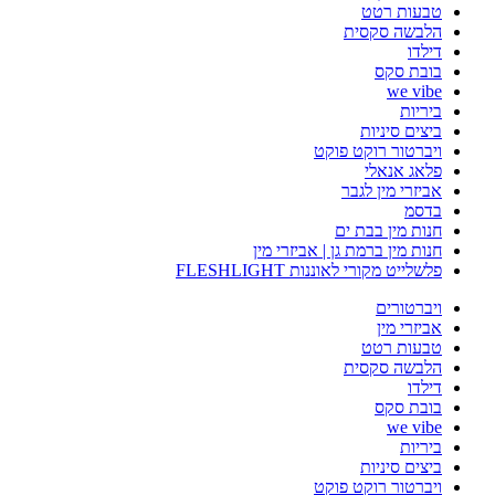
טבעות רטט
הלבשה סקסית
דילדו
בובת סקס
we vibe
ביריות
ביצים סיניות
ויברטור רוקט פוקט
פלאג אנאלי
אביזרי מין לגבר
בדסמ
חנות מין בבת ים
חנות מין ברמת גן | אביזרי מין
פלשלייט מקורי לאוננות FLESHLIGHT
ויברטורים
אביזרי מין
טבעות רטט
הלבשה סקסית
דילדו
בובת סקס
we vibe
ביריות
ביצים סיניות
ויברטור רוקט פוקט