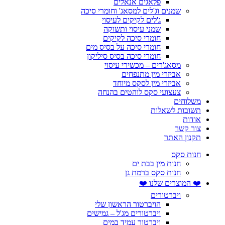
פלאגים אנאלים
שמנים וג'לים למסאג' וחומרי סיכה
ג'לים לקיקים לעיסוי
שמני עיסוי ותשוקה
חומרי סיכה לקיקים
חומרי סיכה על בסיס מים
חומרי סיכה בסיס סיליקון
מסאג'רים – מכשירי עיסוי
אביזרי מין מתנפחים
אביזרי מין לסקס מיוחד
צעצועי סקס לוהטים בהנחה
משלוחים
תשובות לשאלות
אודות
צור קשר
תקנון האתר
חנות סקס
חנות מין בבת ים
חנות סקס ברמת גן
❤️ המוצרים שלנו ❤️
ויברטורים
הויברטור הראשון שלי
ויברטורים מג'ל – גמישים
ויברטור עמיד במים