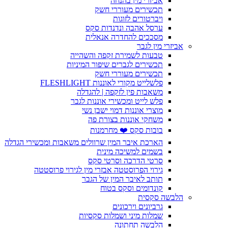
אביזרי מין בהנחה
תכשירים מעוררי חשק
ויברטורים לזוגות
ערסל אהבה ונדנדות סקס
מסככים להחדרה אנאלית
אביזרי מין לגבר
טבעות לשמירת זקפה והשהייה
תכשירים לגברים שיפור המיניות
תכשירים מעוררי חשק
פלשלייט מקורי לאוננות FLESHLIGHT
משאבות פין לזקפה | להגדלה
פלש לייט ומכשירי אוננות לגבר
מוצרי אוננות דמוי ישבן נשי
משחקי אוננות בצורת פה
בובות סקס ❤️ מחרמנות
הארכת איבר המין שרוולים משאבות ומכשירי הגדלה
בשמים למשיכה מינית
סרטי הדרכה וסרטי סקס
גירוי הפרוסטטה אבזרי מין לגירוי פרוסטטה
תותב לאיבר המין של הגבר
קונדומים וסקס בטוח
הלבשה סקסית
גרביונים וירכונים
שמלות מיני ושמלות סקסיות
הלבשה תחתונה