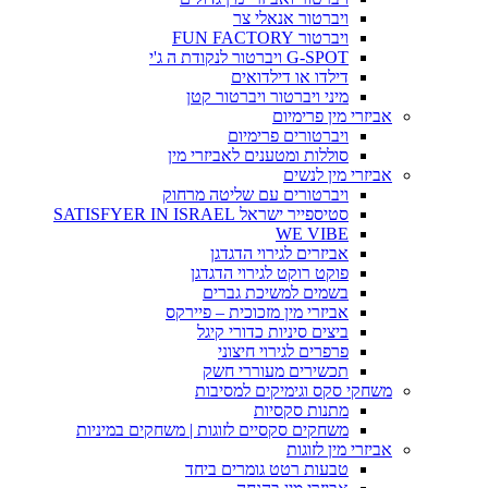
ויברטור אנאלי צר
ויברטור FUN FACTORY
G-SPOT ויברטור לנקודת ה ג'י
דילדו או דילדואים
מיני ויברטור ויברטור קטן
אביזרי מין פרימיום
ויברטורים פרימיום
סוללות ומטענים לאביזרי מין
אביזרי מין לנשים
ויברטורים עם שליטה מרחוק
סטיספייר ישראל SATISFYER IN ISRAEL
WE VIBE
אביזרים לגירוי הדגדגן
פוקט רוקט לגירוי הדגדגן
בשמים למשיכת גברים
אביזרי מין מזכוכית – פיירקס
ביצים סיניות כדורי קיגל
פרפרים לגירוי חיצוני
תכשירים מעוררי חשק
משחקי סקס וגימיקים למסיבות
מתנות סקסיות
משחקים סקסיים לזוגות | משחקים במיניות
אביזרי מין לזוגות
טבעות רטט גומרים ביחד