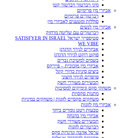
מיני ויברטור ויברטור קטן
אביזרי מין פרימיום
ויברטורים פרימיום
סוללות ומטענים לאביזרי מין
אביזרי מין לנשים
ויברטורים עם שליטה מרחוק
סטיספייר ישראל SATISFYER IN ISRAEL
WE VIBE
אביזרים לגירוי הדגדגן
פוקט רוקט לגירוי הדגדגן
בשמים למשיכת גברים
אביזרי מין מזכוכית – פיירקס
ביצים סיניות כדורי קיגל
פרפרים לגירוי חיצוני
תכשירים מעוררי חשק
משחקי סקס וגימיקים למסיבות
מתנות סקסיות
משחקים סקסיים לזוגות | משחקים במיניות
אביזרי מין לזוגות
טבעות רטט גומרים ביחד
אביזרי מין בהנחה
תכשירים מעוררי חשק
ויברטורים לזוגות
ערסל אהבה ונדנדות סקס
מסככים להחדרה אנאלית