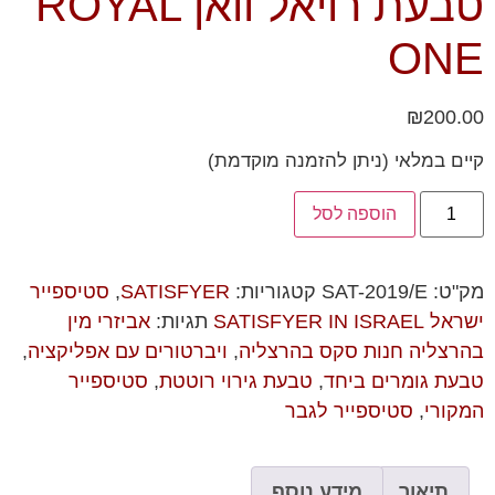
טבעת רויאל וואן ROYAL
ONE
₪
200.00
קיים במלאי (ניתן להזמנה מוקדמת)
הוספה לסל
מק"ט:
SAT-2019/E
קטגוריות:
SATISFYER
,
סטיספייר
ישראל SATISFYER IN ISRAEL
תגיות:
אביזרי מין
בהרצליה חנות סקס בהרצליה
,
ויברטורים עם אפליקציה
,
טבעת גומרים ביחד
,
טבעת גירוי רוטטת
,
סטיספייר
המקורי
,
סטיספייר לגבר
תיאור
מידע נוסף