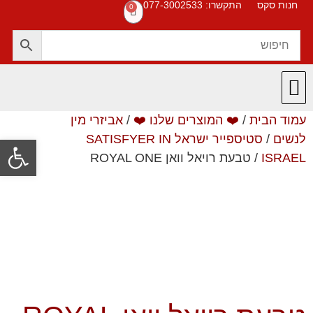
חנות סקס
התקשרו: 077-3002533
0
עמוד הבית
/
❤️ המוצרים שלנו ❤️
/
אביזרי מין
חנות סקס
תקנון האתר
❤️ המוצרים שלנו ❤️
תשובות לשאלות
לנשים
/
סטיספייר ישראל SATISFYER IN
פתח סרגל
ISRAEL
/ טבעת רויאל וואן ROYAL ONE