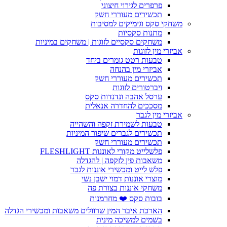
פרפרים לגירוי חיצוני
תכשירים מעוררי חשק
משחקי סקס וגימיקים למסיבות
מתנות סקסיות
משחקים סקסיים לזוגות | משחקים במיניות
אביזרי מין לזוגות
טבעות רטט גומרים ביחד
אביזרי מין בהנחה
תכשירים מעוררי חשק
ויברטורים לזוגות
ערסל אהבה ונדנדות סקס
מסככים להחדרה אנאלית
אביזרי מין לגבר
טבעות לשמירת זקפה והשהייה
תכשירים לגברים שיפור המיניות
תכשירים מעוררי חשק
פלשלייט מקורי לאוננות FLESHLIGHT
משאבות פין לזקפה | להגדלה
פלש לייט ומכשירי אוננות לגבר
מוצרי אוננות דמוי ישבן נשי
משחקי אוננות בצורת פה
בובות סקס ❤️ מחרמנות
הארכת איבר המין שרוולים משאבות ומכשירי הגדלה
בשמים למשיכה מינית