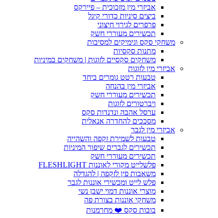
אביזרי מין מזכוכית – פיירקס
ביצים סיניות כדורי קיגל
פרפרים לגירוי חיצוני
תכשירים מעוררי חשק
משחקי סקס וגימיקים למסיבות
מתנות סקסיות
משחקים סקסיים לזוגות | משחקים במיניות
אביזרי מין לזוגות
טבעות רטט גומרים ביחד
אביזרי מין בהנחה
תכשירים מעוררי חשק
ויברטורים לזוגות
ערסל אהבה ונדנדות סקס
מסככים להחדרה אנאלית
אביזרי מין לגבר
טבעות לשמירת זקפה והשהייה
תכשירים לגברים שיפור המיניות
תכשירים מעוררי חשק
פלשלייט מקורי לאוננות FLESHLIGHT
משאבות פין לזקפה | להגדלה
פלש לייט ומכשירי אוננות לגבר
מוצרי אוננות דמוי ישבן נשי
משחקי אוננות בצורת פה
בובות סקס ❤️ מחרמנות