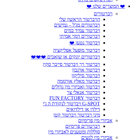
❤️ המוצרים שלנו ❤️
ויברטורים
הויברטור הראשון שלי
ויברטורים מג'ל – גמישים
ויברטור עמיד במים
ויברטורים דמוי אמיתי
ויברטור נטען ❤️
ויברטור מופעל אפליקציה
ויברטורים יונקים או שואבים ❤️❤️❤️
ויברטור רך ויברטור סייבר סקין
ויברטור ארנבון
ויברטור סיליקון
ויברטור מאלץ אורגזמה
ויברטור ואביזרי מין גדולים
ויברטור אנאלי צר
ויברטור FUN FACTORY
G-SPOT ויברטור לנקודת ה ג'י
דילדו או דילדואים
מיני ויברטור ויברטור קטן
אביזרי מין פרימיום
ויברטורים פרימיום
סוללות ומטענים לאביזרי מין
אביזרי מין לנשים