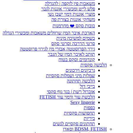
משאבות פין לזקפה | להגדלה
פלש לייט ומכשירי אוננות לגבר
מוצרי אוננות דמוי ישבן נשי
משחקי אוננות בצורת פה
בובות סקס ❤️ מחרמנות
הארכת איבר המין שרוולים משאבות ומכשירי הגדלה
בשמים למשיכה מינית
סרטי הדרכה וסרטי סקס
גירוי הפרוסטטה אבזרי מין לגירוי פרוסטטה
תותב לאיבר המין של הגבר
קונדומים וסקס בטוח
הלבשה סקסית
גרביונים וירכונים
שמלות מיני ושמלות סקסיות
הלבשה תחתונה
בייבי דול
אוברול רשת | בגד גוף סקסי
הלבשת עור ודמוי עור FETISH
Sexy lingerie
כפפות
תחפושות סקסיות
ביריות
תחתונים סקסיים לנשים
BDSM, FETISH וסאדו