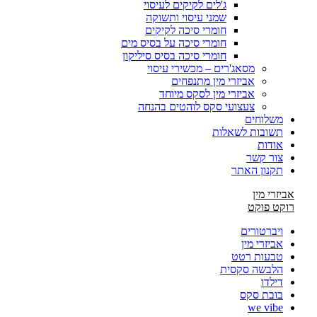
ג'לים לקיקים לעיסוי
שמני עיסוי ותשוקה
חומרי סיכה לקיקים
חומרי סיכה על בסיס מים
חומרי סיכה בסיס סיליקון
מסאג'רים – מכשירי עיסוי
אביזרי מין מתנפחים
אביזרי מין לסקס מיוחד
צעצועי סקס לוהטים בהנחה
משלוחים
תשובות לשאלות
אודות
צור קשר
תקנון האתר
אביזרי מין
רוקט פוקט
ויברטורים
אביזרי מין
טבעות רטט
הלבשה סקסית
דילדו
בובת סקס
we vibe