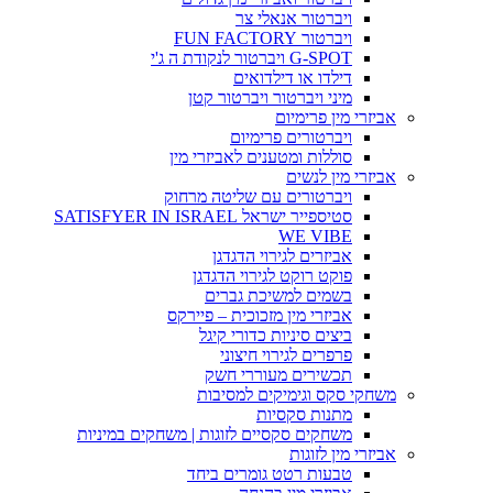
ויברטור אנאלי צר
ויברטור FUN FACTORY
G-SPOT ויברטור לנקודת ה ג'י
דילדו או דילדואים
מיני ויברטור ויברטור קטן
אביזרי מין פרימיום
ויברטורים פרימיום
סוללות ומטענים לאביזרי מין
אביזרי מין לנשים
ויברטורים עם שליטה מרחוק
סטיספייר ישראל SATISFYER IN ISRAEL
WE VIBE
אביזרים לגירוי הדגדגן
פוקט רוקט לגירוי הדגדגן
בשמים למשיכת גברים
אביזרי מין מזכוכית – פיירקס
ביצים סיניות כדורי קיגל
פרפרים לגירוי חיצוני
תכשירים מעוררי חשק
משחקי סקס וגימיקים למסיבות
מתנות סקסיות
משחקים סקסיים לזוגות | משחקים במיניות
אביזרי מין לזוגות
טבעות רטט גומרים ביחד