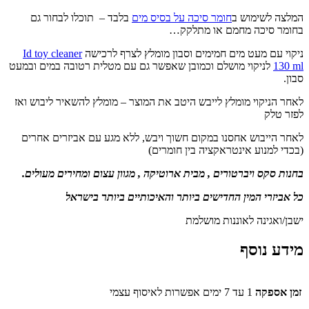
המלצה לשימוש ב
חומר סיכה על בסיס מים
בלבד – תוכלו לבחור גם
בחומר סיכה מחמם או מתלקק…
ניקוי עם מעט מים חמימים וסבון מומלץ לצרף לרכישה
Id toy cleaner
130 ml
לניקוי מושלם וכמובן שאפשר גם עם מטלית רטובה במים ובמעט
סבון.
לאחר הניקוי מומלץ לייבש היטב את המוצר – מומלץ להשאיר ליבוש ואז
לפזר טלק
לאחר הייבוש אחסנו במקום חשוך ויבש, ללא מגע עם אביזרים אחרים
(בכדי למנוע אינטראקציה בין חומרים)
בחנות סקס ויברטורים , מבית ארוטיקה , מגוון עצום ומחירים מעולים.
כל אביזרי המין החדישים ביותר והאיכותיים ביותר בישראל
ישבן/ואגינה לאוננות מושלמת
מידע נוסף
זמן אספקה
1 עד 7 ימים אפשרות לאיסוף עצמי