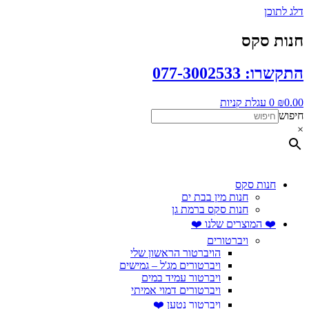
דלג לתוכן
חנות סקס
התקשרו: 077-3002533
0.00
₪
0
עגלת קניות
חיפוש
×
חנות סקס
חנות מין בבת ים
חנות סקס ברמת גן
❤️ המוצרים שלנו ❤️
ויברטורים
הויברטור הראשון שלי
ויברטורים מג'ל – גמישים
ויברטור עמיד במים
ויברטורים דמוי אמיתי
ויברטור נטען ❤️