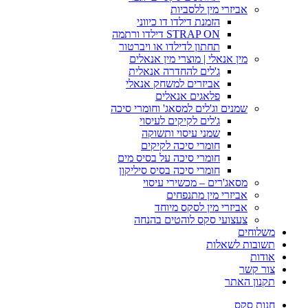
אביזרי מין ללסביות
הזמנת דילדו דו כיווני
STRAP ON דילדו ורתמה
תחתון לדילדו או ויברטור
מין אנאלי | מוצרי מין אנאלים
ג'לים להחדרה אנאלית
אביזרים למשחק אנאלי
פלאגים אנאלים
שמנים וג'לים למסאג' וחומרי סיכה
ג'לים לקיקים לעיסוי
שמני עיסוי ותשוקה
חומרי סיכה לקיקים
חומרי סיכה על בסיס מים
חומרי סיכה בסיס סיליקון
מסאג'רים – מכשירי עיסוי
אביזרי מין מתנפחים
אביזרי מין לסקס מיוחד
צעצועי סקס לוהטים בהנחה
משלוחים
תשובות לשאלות
אודות
צור קשר
תקנון האתר
חנות סקס