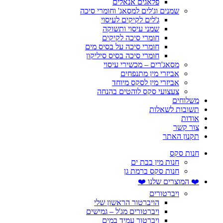
פלאגים אנאלים
שמנים וג'לים למסאג' וחומרי סיכה
ג'לים לקיקים לעיסוי
שמני עיסוי ותשוקה
חומרי סיכה לקיקים
חומרי סיכה על בסיס מים
חומרי סיכה בסיס סיליקון
מסאג'רים – מכשירי עיסוי
אביזרי מין מתנפחים
אביזרי מין לסקס מיוחד
צעצועי סקס לוהטים בהנחה
משלוחים
תשובות לשאלות
אודות
צור קשר
תקנון האתר
חנות סקס
חנות מין בבת ים
חנות סקס ברמת גן
❤️ המוצרים שלנו ❤️
ויברטורים
הויברטור הראשון שלי
ויברטורים מג'ל – גמישים
ויברטור עמיד במים