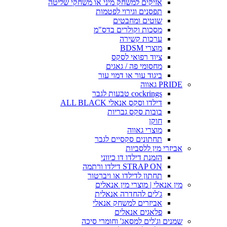
אזיקים למשחק מיני או משחקי שליטה
תפסנים וגירוי לפטמות
שוטים ומחבטים
מסכות וקולרים בדס"מ
ערכות קשירה
מוצרי BDSM
ציוד רפואי לסקס
מחסומי פה / גאגים
ביגוד עור או דמוי עור
PRIDE גאווה
cockrings טבעות לגבר
דילדו וסקס אנאלי ALL BLACK
בובות סקס גבריות
חוקן
מוצרי גאווה
תחתונים סקסיים לגבר
אביזרי מין ללסביות
הזמנת דילדו דו כיווני
STRAP ON דילדו ורתמה
תחתון לדילדו או ויברטור
מין אנאלי | מוצרי מין אנאלים
ג'לים להחדרה אנאלית
אביזרים למשחק אנאלי
פלאגים אנאלים
שמנים וג'לים למסאג' וחומרי סיכה