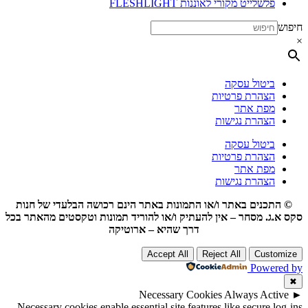
פלשלייט מקורי לאוננות FLESHLIGHT
חיפוש
×
ביטול עסקה
הצהרת פרטיות
מפת אתר
הצהרת נגישות
ביטול עסקה
הצהרת פרטיות
מפת אתר
הצהרת נגישות
© התכנים באתר ו/או התמונות באתר הינם רכושה הבלעדי של חנות
סקס א.ג. מסחר – אין להעתיק ו/או להוריד תמונות וטקסטים מהאתר בכל
דרך שהיא – ארוטיקה
Accept All
Reject All
Customize
Powered by
✖
Necessary Cookies
Always Active
►
Necessary cookies enable essential site features like secure log-ins