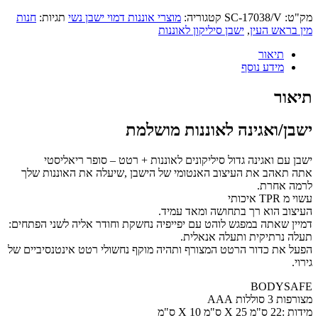
מק"ט:
SC-17038/V
קטגוריה:
מוצרי אוננות דמוי ישבן נשי
תגיות:
חנות
מין בראש העין
,
ישבן סיליקון לאוננות
תיאור
מידע נוסף
תיאור
ישבן/ואגינה לאוננות מושלמת
ישבן עם ואגינה גדול סיליקונים לאוננות + רטט – סופר ריאליסטי
אתה תאהב את העיצוב האנטומי של הישבן ,שיעלה את האוננות שלך
לרמה אחרת.
עשוי מ TPR איכותי
העיצוב הוא רך בתחושה ומאד עמיד.
דמיין שאתה במפגש לוהט עם יפייפיה נחשקת וחודר אליה לשני הפתחים:
תעלה נרתיקית ותעלה אנאלית.
הפעל את כדור הרטט המצורף ותהיה מוקף נחשולי רטט אינטנסיביים של
גירוי.
BODYSAFE
מצורפות 3 סוללות AAA
מידות :22 ס"מ X 25 ס"מ X 10 ס"מ