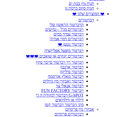
חנות מין בבת ים
חנות סקס ברמת גן
❤️ המוצרים שלנו ❤️
ויברטורים
הויברטור הראשון שלי
ויברטורים מג'ל – גמישים
ויברטור עמיד במים
ויברטורים דמוי אמיתי
ויברטור נטען ❤️
ויברטור מופעל אפליקציה
ויברטורים יונקים או שואבים ❤️❤️❤️
ויברטור רך ויברטור סייבר סקין
ויברטור ארנבון
ויברטור סיליקון
ויברטור מאלץ אורגזמה
ויברטור ואביזרי מין גדולים
ויברטור אנאלי צר
ויברטור FUN FACTORY
G-SPOT ויברטור לנקודת ה ג'י
דילדו או דילדואים
מיני ויברטור ויברטור קטן
אביזרי מין פרימיום
ויברטורים פרימיום