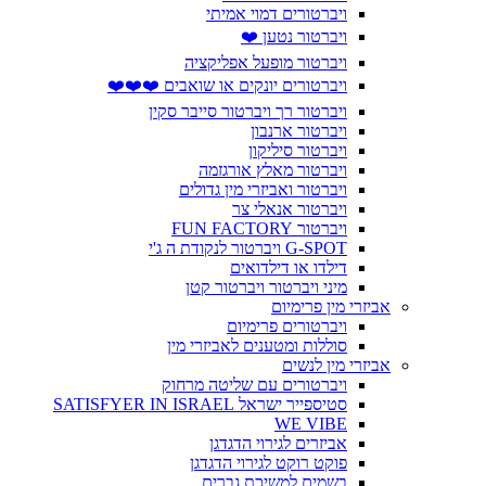
ויברטורים דמוי אמיתי
ויברטור נטען ❤️
ויברטור מופעל אפליקציה
ויברטורים יונקים או שואבים ❤️❤️❤️
ויברטור רך ויברטור סייבר סקין
ויברטור ארנבון
ויברטור סיליקון
ויברטור מאלץ אורגזמה
ויברטור ואביזרי מין גדולים
ויברטור אנאלי צר
ויברטור FUN FACTORY
G-SPOT ויברטור לנקודת ה ג'י
דילדו או דילדואים
מיני ויברטור ויברטור קטן
אביזרי מין פרימיום
ויברטורים פרימיום
סוללות ומטענים לאביזרי מין
אביזרי מין לנשים
ויברטורים עם שליטה מרחוק
סטיספייר ישראל SATISFYER IN ISRAEL
WE VIBE
אביזרים לגירוי הדגדגן
פוקט רוקט לגירוי הדגדגן
בשמים למשיכת גברים