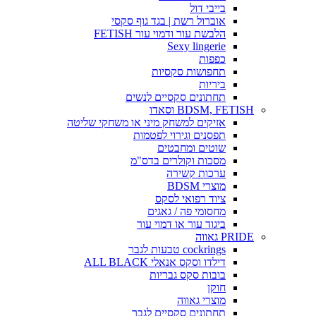
בייבי דול
אוברול רשת | בגד גוף סקסי
הלבשת עור ודמוי עור FETISH
Sexy lingerie
כפפות
תחפושות סקסיות
ביריות
תחתונים סקסיים לנשים
BDSM, FETISH וסאדו
אזיקים למשחק מיני או משחקי שליטה
תפסנים וגירוי לפטמות
שוטים ומחבטים
מסכות וקולרים בדס"מ
ערכות קשירה
מוצרי BDSM
ציוד רפואי לסקס
מחסומי פה / גאגים
ביגוד עור או דמוי עור
PRIDE גאווה
cockrings טבעות לגבר
דילדו וסקס אנאלי ALL BLACK
בובות סקס גבריות
חוקן
מוצרי גאווה
תחתונים סקסיים לגבר