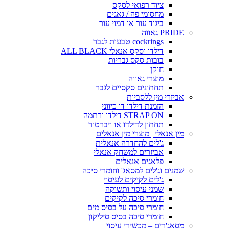
ציוד רפואי לסקס
מחסומי פה / גאגים
ביגוד עור או דמוי עור
PRIDE גאווה
cockrings טבעות לגבר
דילדו וסקס אנאלי ALL BLACK
בובות סקס גבריות
חוקן
מוצרי גאווה
תחתונים סקסיים לגבר
אביזרי מין ללסביות
הזמנת דילדו דו כיווני
STRAP ON דילדו ורתמה
תחתון לדילדו או ויברטור
מין אנאלי | מוצרי מין אנאלים
ג'לים להחדרה אנאלית
אביזרים למשחק אנאלי
פלאגים אנאלים
שמנים וג'לים למסאג' וחומרי סיכה
ג'לים לקיקים לעיסוי
שמני עיסוי ותשוקה
חומרי סיכה לקיקים
חומרי סיכה על בסיס מים
חומרי סיכה בסיס סיליקון
מסאג'רים – מכשירי עיסוי