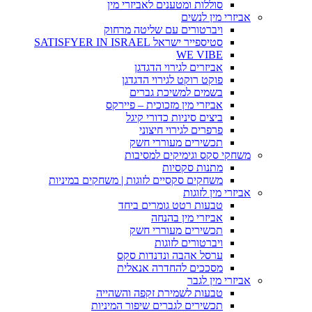
סוללות ומטענים לאביזרי מין
אביזרי מין לנשים
ויברטורים עם שליטה מרחוק
סטיספייר ישראל SATISFYER IN ISRAEL
WE VIBE
אביזרים לגירוי הדגדגן
פוקט רוקט לגירוי הדגדגן
בשמים למשיכת גברים
אביזרי מין מזכוכית – פיירקס
ביצים סיניות כדורי קיגל
פרפרים לגירוי חיצוני
תכשירים מעוררי חשק
משחקי סקס וגימיקים למסיבות
מתנות סקסיות
משחקים סקסיים לזוגות | משחקים במיניות
אביזרי מין לזוגות
טבעות רטט גומרים ביחד
אביזרי מין בהנחה
תכשירים מעוררי חשק
ויברטורים לזוגות
ערסל אהבה ונדנדות סקס
מסככים להחדרה אנאלית
אביזרי מין לגבר
טבעות לשמירת זקפה והשהייה
תכשירים לגברים שיפור המיניות