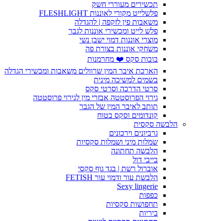
תכשירים מעוררי חשק
פלשלייט מקורי לאוננות FLESHLIGHT
משאבות פין לזקפה | להגדלה
פלש לייט ומכשירי אוננות לגבר
מוצרי אוננות דמוי ישבן נשי
משחקי אוננות בצורת פה
בובות סקס ❤️ מחרמנות
הארכת איבר המין שרוולים משאבות ומכשירי הגדלה
בשמים למשיכה מינית
סרטי הדרכה וסרטי סקס
גירוי הפרוסטטה אבזרי מין לגירוי פרוסטטה
תותב לאיבר המין של הגבר
קונדומים וסקס בטוח
הלבשה סקסית
גרביונים וירכונים
שמלות מיני ושמלות סקסיות
הלבשה תחתונה
בייבי דול
אוברול רשת | בגד גוף סקסי
הלבשת עור ודמוי עור FETISH
Sexy lingerie
כפפות
תחפושות סקסיות
ביריות