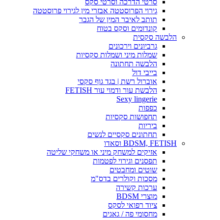
סרטי הדרכה וסרטי סקס
גירוי הפרוסטטה אבזרי מין לגירוי פרוסטטה
תותב לאיבר המין של הגבר
קונדומים וסקס בטוח
הלבשה סקסית
גרביונים וירכונים
שמלות מיני ושמלות סקסיות
הלבשה תחתונה
בייבי דול
אוברול רשת | בגד גוף סקסי
הלבשת עור ודמוי עור FETISH
Sexy lingerie
כפפות
תחפושות סקסיות
ביריות
תחתונים סקסיים לנשים
BDSM, FETISH וסאדו
אזיקים למשחק מיני או משחקי שליטה
תפסנים וגירוי לפטמות
שוטים ומחבטים
מסכות וקולרים בדס"מ
ערכות קשירה
מוצרי BDSM
ציוד רפואי לסקס
מחסומי פה / גאגים