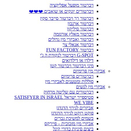
ויברטור מופעל אפליקציה
ויברטורים יונקים או שואבים ❤️❤️❤️
ויברטור רך ויברטור סייבר סקין
ויברטור ארנבון
ויברטור סיליקון
ויברטור מאלץ אורגזמה
ויברטור ואביזרי מין גדולים
ויברטור אנאלי צר
ויברטור FUN FACTORY
G-SPOT ויברטור לנקודת ה ג'י
דילדו או דילדואים
מיני ויברטור ויברטור קטן
אביזרי מין פרימיום
ויברטורים פרימיום
סוללות ומטענים לאביזרי מין
אביזרי מין לנשים
ויברטורים עם שליטה מרחוק
סטיספייר ישראל SATISFYER IN ISRAEL
WE VIBE
אביזרים לגירוי הדגדגן
פוקט רוקט לגירוי הדגדגן
בשמים למשיכת גברים
אביזרי מין מזכוכית – פיירקס
ביצים סיניות כדורי קיגל