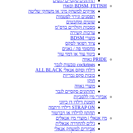
תחתונים סקסיים לנשים
BDSM, FETISH וסאדו
אזיקים למשחק מיני או משחקי שליטה
תפסנים וגירוי לפטמות
שוטים ומחבטים
מסכות וקולרים בדס"מ
ערכות קשירה
מוצרי BDSM
ציוד רפואי לסקס
מחסומי פה / גאגים
ביגוד עור או דמוי עור
PRIDE גאווה
cockrings טבעות לגבר
דילדו וסקס אנאלי ALL BLACK
בובות סקס גבריות
חוקן
מוצרי גאווה
תחתונים סקסיים לגבר
אביזרי מין ללסביות
הזמנת דילדו דו כיווני
STRAP ON דילדו ורתמה
תחתון לדילדו או ויברטור
מין אנאלי | מוצרי מין אנאלים
ג'לים להחדרה אנאלית
אביזרים למשחק אנאלי