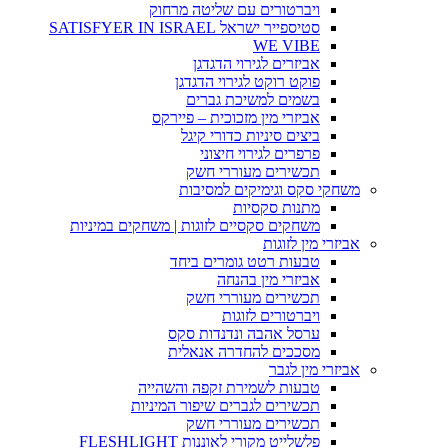
ויברטורים עם שליטה מרחוק
סטיספייר ישראל SATISFYER IN ISRAEL
WE VIBE
אביזרים לגירוי הדגדגן
פוקט רוקט לגירוי הדגדגן
בשמים למשיכת גברים
אביזרי מין מזכוכית – פיירקס
ביצים סיניות כדורי קיגל
פרפרים לגירוי חיצוני
תכשירים מעוררי חשק
משחקי סקס וגימיקים למסיבות
מתנות סקסיות
משחקים סקסיים לזוגות | משחקים במיניות
אביזרי מין לזוגות
טבעות רטט גומרים ביחד
אביזרי מין בהנחה
תכשירים מעוררי חשק
ויברטורים לזוגות
ערסל אהבה ונדנדות סקס
מסככים להחדרה אנאלית
אביזרי מין לגבר
טבעות לשמירת זקפה והשהייה
תכשירים לגברים שיפור המיניות
תכשירים מעוררי חשק
פלשלייט מקורי לאוננות FLESHLIGHT