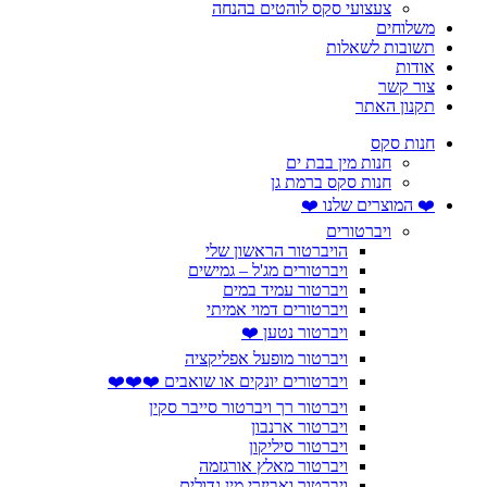
צעצועי סקס לוהטים בהנחה
משלוחים
תשובות לשאלות
אודות
צור קשר
תקנון האתר
חנות סקס
חנות מין בבת ים
חנות סקס ברמת גן
❤️ המוצרים שלנו ❤️
ויברטורים
הויברטור הראשון שלי
ויברטורים מג'ל – גמישים
ויברטור עמיד במים
ויברטורים דמוי אמיתי
ויברטור נטען ❤️
ויברטור מופעל אפליקציה
ויברטורים יונקים או שואבים ❤️❤️❤️
ויברטור רך ויברטור סייבר סקין
ויברטור ארנבון
ויברטור סיליקון
ויברטור מאלץ אורגזמה
ויברטור ואביזרי מין גדולים