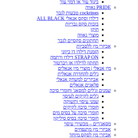
ביגוד עור או דמוי עור
PRIDE גאווה
cockrings טבעות לגבר
דילדו וסקס אנאלי ALL BLACK
בובות סקס גבריות
חוקן
מוצרי גאווה
תחתונים סקסיים לגבר
אביזרי מין ללסביות
הזמנת דילדו דו כיווני
STRAP ON דילדו ורתמה
תחתון לדילדו או ויברטור
מין אנאלי | מוצרי מין אנאלים
ג'לים להחדרה אנאלית
אביזרים למשחק אנאלי
פלאגים אנאלים
שמנים וג'לים למסאג' וחומרי סיכה
ג'לים לקיקים לעיסוי
שמני עיסוי ותשוקה
חומרי סיכה לקיקים
חומרי סיכה על בסיס מים
חומרי סיכה בסיס סיליקון
מסאג'רים – מכשירי עיסוי
אביזרי מין מתנפחים
אביזרי מין לסקס מיוחד