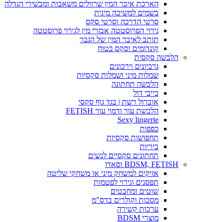
הארכת איבר המין שרוולים משאבות ומכשירי הגדלה
בשמים למשיכה מינית
סרטי הדרכה וסרטי סקס
גירוי הפרוסטטה אבזרי מין לגירוי פרוסטטה
תותב לאיבר המין של הגבר
קונדומים וסקס בטוח
הלבשה סקסית
גרביונים וירכונים
שמלות מיני ושמלות סקסיות
הלבשה תחתונה
בייבי דול
אוברול רשת | בגד גוף סקסי
הלבשת עור ודמוי עור FETISH
Sexy lingerie
כפפות
תחפושות סקסיות
ביריות
תחתונים סקסיים לנשים
BDSM, FETISH וסאדו
אזיקים למשחק מיני או משחקי שליטה
תפסנים וגירוי לפטמות
שוטים ומחבטים
מסכות וקולרים בדס"מ
ערכות קשירה
מוצרי BDSM