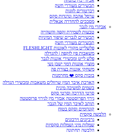
אביזרי מין בהנחה
תכשירים מעוררי חשק
ויברטורים לזוגות
ערסל אהבה ונדנדות סקס
מסככים להחדרה אנאלית
אביזרי מין לגבר
טבעות לשמירת זקפה והשהייה
תכשירים לגברים שיפור המיניות
תכשירים מעוררי חשק
פלשלייט מקורי לאוננות FLESHLIGHT
משאבות פין לזקפה | להגדלה
פלש לייט ומכשירי אוננות לגבר
מוצרי אוננות דמוי ישבן נשי
משחקי אוננות בצורת פה
בובות סקס ❤️ מחרמנות
הארכת איבר המין שרוולים משאבות ומכשירי הגדלה
בשמים למשיכה מינית
סרטי הדרכה וסרטי סקס
גירוי הפרוסטטה אבזרי מין לגירוי פרוסטטה
תותב לאיבר המין של הגבר
קונדומים וסקס בטוח
הלבשה סקסית
גרביונים וירכונים
שמלות מיני ושמלות סקסיות
הלבשה תחתונה