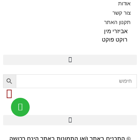
אודות
צור קשר
תקנון האתר
אביזרי מין
רוקט פוקט
פלשלייט מקורי לאוננות FLESHLIGHT
© התכנים באתר ו/או התמונות באתר הינם רכושה