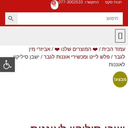
חנות סקס
התקשרו: 077-3002533
0
עמוד הבית
/
❤️ המוצרים שלנו ❤️
/
אביזרי מין
חנות סקס
תקנון האתר
❤️ המוצרים שלנו ❤️
תשובות לשאלות
לגבר
/
פלש לייט ומכשירי אוננות לגבר
/ ישבן סיליקון
פתח סרגל
לאוננות
מבצע!