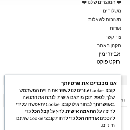
❤️ המוצרים שלנו ❤️
משלוחים
תשובות לשאלות
אודות
צור קשר
תקנון האתר
אביזרי מין
רוקט פוקט
אנו מכבדים את פרטיותך
קובצי Cookie עוזרים לנו לשפר את חוויית המשתמש
פלשלייט מקורי לאוננות FLESHLIGHT
שלך, לספק תוכן מותאם אישית ולנתח את התנועה.
באפשרותך לבחור אילו קובצי Cookie יתאפשרו על ידי
לחיצה על
התאמה אישית
. לחץ על
קבל הכל
כדי
להסכים או
דחה הכל
כדי לדחות קובצי Cookie שאינם
חיוניים.