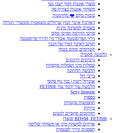
מוצרי אוננות דמוי ישבן נשי
משחקי אוננות בצורת פה
בובות סקס ❤️ מחרמנות
הארכת איבר המין שרוולים משאבות ומכשירי הגדלה
בשמים למשיכה מינית
סרטי הדרכה וסרטי סקס
גירוי הפרוסטטה אבזרי מין לגירוי פרוסטטה
תותב לאיבר המין של הגבר
קונדומים וסקס בטוח
הלבשה סקסית
גרביונים וירכונים
שמלות מיני ושמלות סקסיות
הלבשה תחתונה
בייבי דול
אוברול רשת | בגד גוף סקסי
הלבשת עור ודמוי עור FETISH
Sexy lingerie
כפפות
תחפושות סקסיות
ביריות
תחתונים סקסיים לנשים
BDSM, FETISH וסאדו
אזיקים למשחק מיני או משחקי שליטה
תפסנים וגירוי לפטמות