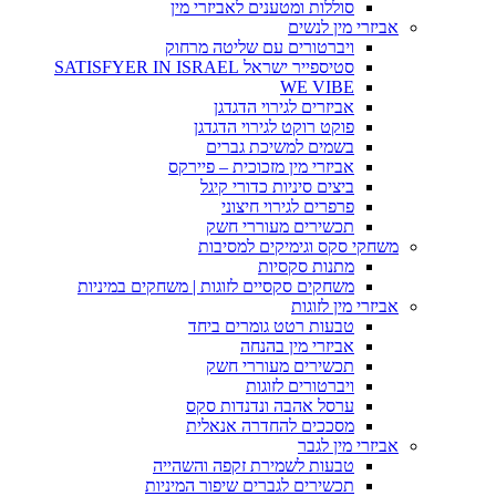
סוללות ומטענים לאביזרי מין
אביזרי מין לנשים
ויברטורים עם שליטה מרחוק
סטיספייר ישראל SATISFYER IN ISRAEL
WE VIBE
אביזרים לגירוי הדגדגן
פוקט רוקט לגירוי הדגדגן
בשמים למשיכת גברים
אביזרי מין מזכוכית – פיירקס
ביצים סיניות כדורי קיגל
פרפרים לגירוי חיצוני
תכשירים מעוררי חשק
משחקי סקס וגימיקים למסיבות
מתנות סקסיות
משחקים סקסיים לזוגות | משחקים במיניות
אביזרי מין לזוגות
טבעות רטט גומרים ביחד
אביזרי מין בהנחה
תכשירים מעוררי חשק
ויברטורים לזוגות
ערסל אהבה ונדנדות סקס
מסככים להחדרה אנאלית
אביזרי מין לגבר
טבעות לשמירת זקפה והשהייה
תכשירים לגברים שיפור המיניות