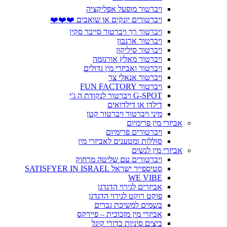
ויברטור מופעל אפליקציה
ויברטורים יונקים או שואבים ❤️❤️❤️
ויברטור רך ויברטור סייבר סקין
ויברטור ארנבון
ויברטור סיליקון
ויברטור מאלץ אורגזמה
ויברטור ואביזרי מין גדולים
ויברטור אנאלי צר
ויברטור FUN FACTORY
G-SPOT ויברטור לנקודת ה ג'י
דילדו או דילדואים
מיני ויברטור ויברטור קטן
אביזרי מין פרימיום
ויברטורים פרימיום
סוללות ומטענים לאביזרי מין
אביזרי מין לנשים
ויברטורים עם שליטה מרחוק
סטיספייר ישראל SATISFYER IN ISRAEL
WE VIBE
אביזרים לגירוי הדגדגן
פוקט רוקט לגירוי הדגדגן
בשמים למשיכת גברים
אביזרי מין מזכוכית – פיירקס
ביצים סיניות כדורי קיגל