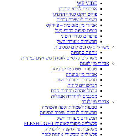
WE VIBE
אביזרים לגירוי הדגדגן
פוקט רוקט לגירוי הדגדגן
בשמים למשיכת גברים
אביזרי מין מזכוכית – פיירקס
ביצים סיניות כדורי קיגל
פרפרים לגירוי חיצוני
תכשירים מעוררי חשק
משחקי סקס וגימיקים למסיבות
מתנות סקסיות
משחקים סקסיים לזוגות | משחקים במיניות
אביזרי מין לזוגות
טבעות רטט גומרים ביחד
אביזרי מין בהנחה
תכשירים מעוררי חשק
ויברטורים לזוגות
ערסל אהבה ונדנדות סקס
מסככים להחדרה אנאלית
אביזרי מין לגבר
טבעות לשמירת זקפה והשהייה
תכשירים לגברים שיפור המיניות
תכשירים מעוררי חשק
פלשלייט מקורי לאוננות FLESHLIGHT
משאבות פין לזקפה | להגדלה
פלש לייט ומכשירי אוננות לגבר