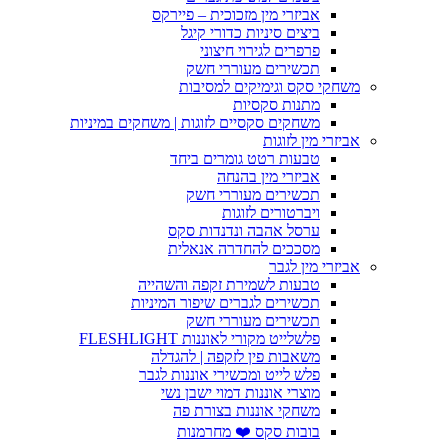
אביזרי מין מזכוכית – פיירקס
ביצים סיניות כדורי קיגל
פרפרים לגירוי חיצוני
תכשירים מעוררי חשק
משחקי סקס וגימיקים למסיבות
מתנות סקסיות
משחקים סקסיים לזוגות | משחקים במיניות
אביזרי מין לזוגות
טבעות רטט גומרים ביחד
אביזרי מין בהנחה
תכשירים מעוררי חשק
ויברטורים לזוגות
ערסל אהבה ונדנדות סקס
מסככים להחדרה אנאלית
אביזרי מין לגבר
טבעות לשמירת זקפה והשהייה
תכשירים לגברים שיפור המיניות
תכשירים מעוררי חשק
פלשלייט מקורי לאוננות FLESHLIGHT
משאבות פין לזקפה | להגדלה
פלש לייט ומכשירי אוננות לגבר
מוצרי אוננות דמוי ישבן נשי
משחקי אוננות בצורת פה
בובות סקס ❤️ מחרמנות