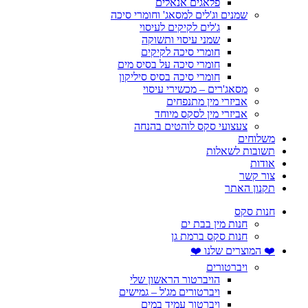
פלאגים אנאלים
שמנים וג'לים למסאג' וחומרי סיכה
ג'לים לקיקים לעיסוי
שמני עיסוי ותשוקה
חומרי סיכה לקיקים
חומרי סיכה על בסיס מים
חומרי סיכה בסיס סיליקון
מסאג'רים – מכשירי עיסוי
אביזרי מין מתנפחים
אביזרי מין לסקס מיוחד
צעצועי סקס לוהטים בהנחה
משלוחים
תשובות לשאלות
אודות
צור קשר
תקנון האתר
חנות סקס
חנות מין בבת ים
חנות סקס ברמת גן
❤️ המוצרים שלנו ❤️
ויברטורים
הויברטור הראשון שלי
ויברטורים מג'ל – גמישים
ויברטור עמיד במים