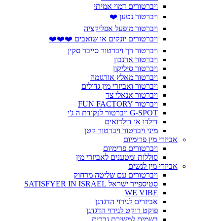
ויברטורים דמוי אמיתי
ויברטור נטען ❤️
ויברטור מופעל אפליקציה
ויברטורים יונקים או שואבים ❤️❤️❤️
ויברטור רך ויברטור סייבר סקין
ויברטור ארנבון
ויברטור סיליקון
ויברטור מאלץ אורגזמה
ויברטור ואביזרי מין גדולים
ויברטור אנאלי צר
ויברטור FUN FACTORY
G-SPOT ויברטור לנקודת ה ג'י
דילדו או דילדואים
מיני ויברטור ויברטור קטן
אביזרי מין פרימיום
ויברטורים פרימיום
סוללות ומטענים לאביזרי מין
אביזרי מין לנשים
ויברטורים עם שליטה מרחוק
סטיספייר ישראל SATISFYER IN ISRAEL
WE VIBE
אביזרים לגירוי הדגדגן
פוקט רוקט לגירוי הדגדגן
בשמים למשיכת גברים