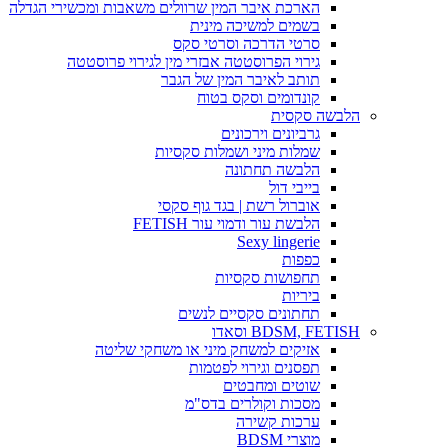
הארכת איבר המין שרוולים משאבות ומכשירי הגדלה
בשמים למשיכה מינית
סרטי הדרכה וסרטי סקס
גירוי הפרוסטטה אבזרי מין לגירוי פרוסטטה
תותב לאיבר המין של הגבר
קונדומים וסקס בטוח
הלבשה סקסית
גרביונים וירכונים
שמלות מיני ושמלות סקסיות
הלבשה תחתונה
בייבי דול
אוברול רשת | בגד גוף סקסי
הלבשת עור ודמוי עור FETISH
Sexy lingerie
כפפות
תחפושות סקסיות
ביריות
תחתונים סקסיים לנשים
BDSM, FETISH וסאדו
אזיקים למשחק מיני או משחקי שליטה
תפסנים וגירוי לפטמות
שוטים ומחבטים
מסכות וקולרים בדס"מ
ערכות קשירה
מוצרי BDSM