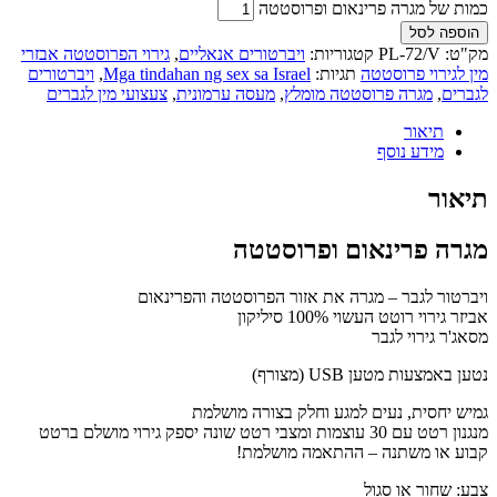
כמות של מגרה פרינאום ופרוסטטה
הוספה לסל
מק"ט:
PL-72/V
קטגוריות:
ויברטורים אנאליים
,
גירוי הפרוסטטה אבזרי
מין לגירוי פרוסטטה
תגיות:
Mga tindahan ng sex sa Israel
,
ויברטורים
לגברים
,
מגרה פרוסטטה מומלץ
,
מעסה ערמונית
,
צעצועי מין לגברים
תיאור
מידע נוסף
תיאור
מגרה פרינאום ופרוסטטה
ויברטור לגבר – מגרה את אזור הפרוסטטה והפרינאום
אביזר גירוי רוטט העשוי 100% סיליקון
מסאג'ר גירוי לגבר
נטען באמצעות מטען USB (מצורף)
גמיש יחסית, נעים למגע וחלק בצורה מושלמת
מנגנון רטט עם 30 עוצמות ומצבי רטט שונה יספק גירוי מושלם ברטט
קבוע או משתנה – ההתאמה מושלמת!
צבע: שחור או סגול