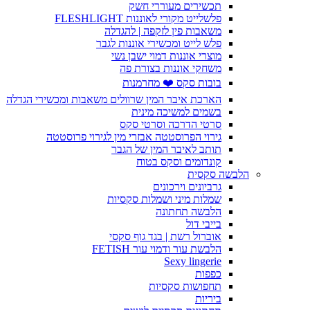
תכשירים מעוררי חשק
פלשלייט מקורי לאוננות FLESHLIGHT
משאבות פין לזקפה | להגדלה
פלש לייט ומכשירי אוננות לגבר
מוצרי אוננות דמוי ישבן נשי
משחקי אוננות בצורת פה
בובות סקס ❤️ מחרמנות
הארכת איבר המין שרוולים משאבות ומכשירי הגדלה
בשמים למשיכה מינית
סרטי הדרכה וסרטי סקס
גירוי הפרוסטטה אבזרי מין לגירוי פרוסטטה
תותב לאיבר המין של הגבר
קונדומים וסקס בטוח
הלבשה סקסית
גרביונים וירכונים
שמלות מיני ושמלות סקסיות
הלבשה תחתונה
בייבי דול
אוברול רשת | בגד גוף סקסי
הלבשת עור ודמוי עור FETISH
Sexy lingerie
כפפות
תחפושות סקסיות
ביריות