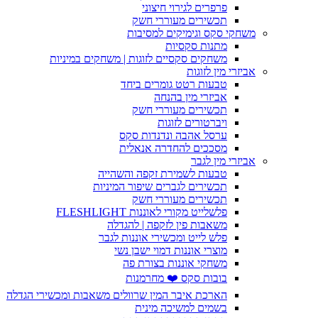
פרפרים לגירוי חיצוני
תכשירים מעוררי חשק
משחקי סקס וגימיקים למסיבות
מתנות סקסיות
משחקים סקסיים לזוגות | משחקים במיניות
אביזרי מין לזוגות
טבעות רטט גומרים ביחד
אביזרי מין בהנחה
תכשירים מעוררי חשק
ויברטורים לזוגות
ערסל אהבה ונדנדות סקס
מסככים להחדרה אנאלית
אביזרי מין לגבר
טבעות לשמירת זקפה והשהייה
תכשירים לגברים שיפור המיניות
תכשירים מעוררי חשק
פלשלייט מקורי לאוננות FLESHLIGHT
משאבות פין לזקפה | להגדלה
פלש לייט ומכשירי אוננות לגבר
מוצרי אוננות דמוי ישבן נשי
משחקי אוננות בצורת פה
בובות סקס ❤️ מחרמנות
הארכת איבר המין שרוולים משאבות ומכשירי הגדלה
בשמים למשיכה מינית