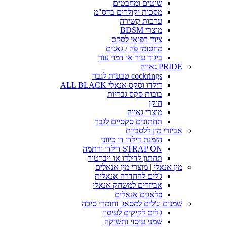
שוטים ומחבטים
מסכות וקולרים בדס"מ
ערכות קשירה
מוצרי BDSM
ציוד רפואי לסקס
מחסומי פה / גאגים
ביגוד עור או דמוי עור
PRIDE גאווה
cockrings טבעות לגבר
דילדו וסקס אנאלי ALL BLACK
בובות סקס גבריות
חוקן
מוצרי גאווה
תחתונים סקסיים לגבר
אביזרי מין ללסביות
הזמנת דילדו דו כיווני
STRAP ON דילדו ורתמה
תחתון לדילדו או ויברטור
מין אנאלי | מוצרי מין אנאלים
ג'לים להחדרה אנאלית
אביזרים למשחק אנאלי
פלאגים אנאלים
שמנים וג'לים למסאג' וחומרי סיכה
ג'לים לקיקים לעיסוי
שמני עיסוי ותשוקה