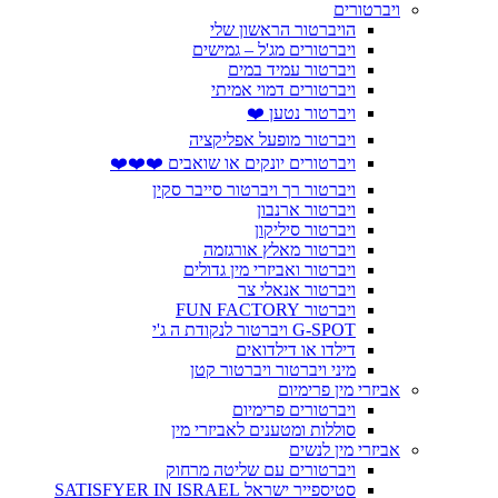
ויברטורים
הויברטור הראשון שלי
ויברטורים מג'ל – גמישים
ויברטור עמיד במים
ויברטורים דמוי אמיתי
ויברטור נטען ❤️
ויברטור מופעל אפליקציה
ויברטורים יונקים או שואבים ❤️❤️❤️
ויברטור רך ויברטור סייבר סקין
ויברטור ארנבון
ויברטור סיליקון
ויברטור מאלץ אורגזמה
ויברטור ואביזרי מין גדולים
ויברטור אנאלי צר
ויברטור FUN FACTORY
G-SPOT ויברטור לנקודת ה ג'י
דילדו או דילדואים
מיני ויברטור ויברטור קטן
אביזרי מין פרימיום
ויברטורים פרימיום
סוללות ומטענים לאביזרי מין
אביזרי מין לנשים
ויברטורים עם שליטה מרחוק
סטיספייר ישראל SATISFYER IN ISRAEL