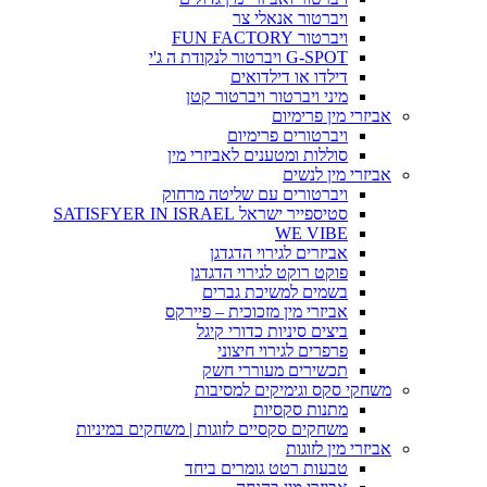
ויברטור אנאלי צר
ויברטור FUN FACTORY
G-SPOT ויברטור לנקודת ה ג'י
דילדו או דילדואים
מיני ויברטור ויברטור קטן
אביזרי מין פרימיום
ויברטורים פרימיום
סוללות ומטענים לאביזרי מין
אביזרי מין לנשים
ויברטורים עם שליטה מרחוק
סטיספייר ישראל SATISFYER IN ISRAEL
WE VIBE
אביזרים לגירוי הדגדגן
פוקט רוקט לגירוי הדגדגן
בשמים למשיכת גברים
אביזרי מין מזכוכית – פיירקס
ביצים סיניות כדורי קיגל
פרפרים לגירוי חיצוני
תכשירים מעוררי חשק
משחקי סקס וגימיקים למסיבות
מתנות סקסיות
משחקים סקסיים לזוגות | משחקים במיניות
אביזרי מין לזוגות
טבעות רטט גומרים ביחד