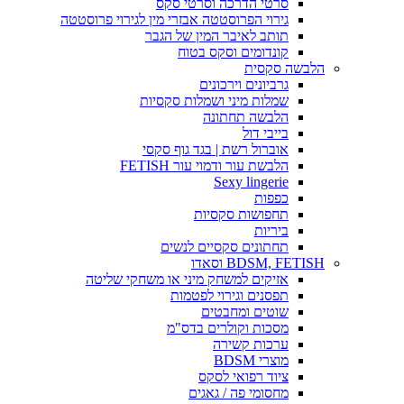
סרטי הדרכה וסרטי סקס
גירוי הפרוסטטה אבזרי מין לגירוי פרוסטטה
תותב לאיבר המין של הגבר
קונדומים וסקס בטוח
הלבשה סקסית
גרביונים וירכונים
שמלות מיני ושמלות סקסיות
הלבשה תחתונה
בייבי דול
אוברול רשת | בגד גוף סקסי
הלבשת עור ודמוי עור FETISH
Sexy lingerie
כפפות
תחפושות סקסיות
ביריות
תחתונים סקסיים לנשים
BDSM, FETISH וסאדו
אזיקים למשחק מיני או משחקי שליטה
תפסנים וגירוי לפטמות
שוטים ומחבטים
מסכות וקולרים בדס"מ
ערכות קשירה
מוצרי BDSM
ציוד רפואי לסקס
מחסומי פה / גאגים