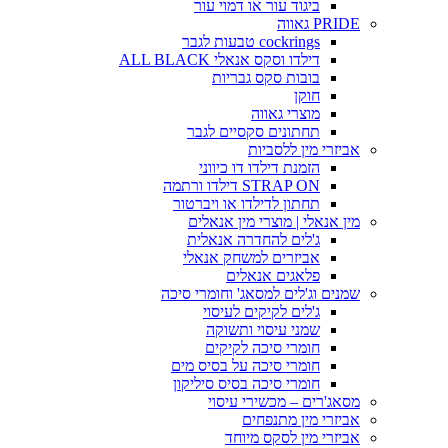
ביגוד עור או דמוי עור
PRIDE גאווה
cockrings טבעות לגבר
דילדו וסקס אנאלי ALL BLACK
בובות סקס גבריות
חוקן
מוצרי גאווה
תחתונים סקסיים לגבר
אביזרי מין ללסביות
הזמנת דילדו דו כיווני
STRAP ON דילדו ורתמה
תחתון לדילדו או ויברטור
מין אנאלי | מוצרי מין אנאלים
ג'לים להחדרה אנאלית
אביזרים למשחק אנאלי
פלאגים אנאלים
שמנים וג'לים למסאג' וחומרי סיכה
ג'לים לקיקים לעיסוי
שמני עיסוי ותשוקה
חומרי סיכה לקיקים
חומרי סיכה על בסיס מים
חומרי סיכה בסיס סיליקון
מסאג'רים – מכשירי עיסוי
אביזרי מין מתנפחים
אביזרי מין לסקס מיוחד