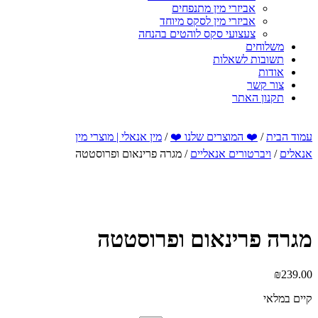
אביזרי מין מתנפחים
אביזרי מין לסקס מיוחד
צעצועי סקס לוהטים בהנחה
משלוחים
תשובות לשאלות
אודות
צור קשר
תקנון האתר
עמוד הבית
/
❤️ המוצרים שלנו ❤️
/
מין אנאלי | מוצרי מין
אנאלים
/
ויברטורים אנאליים
/ מגרה פרינאום ופרוסטטה
מגרה פרינאום ופרוסטטה
₪
239.00
קיים במלאי