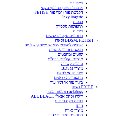
בייבי דול
אוברול רשת | בגד גוף סקסי
הלבשת עור ודמוי עור FETISH
Sexy lingerie
כפפות
תחפושות סקסיות
ביריות
תחתונים סקסיים לנשים
BDSM, FETISH וסאדו
אזיקים למשחק מיני או משחקי שליטה
תפסנים וגירוי לפטמות
שוטים ומחבטים
מסכות וקולרים בדס"מ
ערכות קשירה
מוצרי BDSM
ציוד רפואי לסקס
מחסומי פה / גאגים
ביגוד עור או דמוי עור
PRIDE גאווה
cockrings טבעות לגבר
דילדו וסקס אנאלי ALL BLACK
בובות סקס גבריות
חוקן
מוצרי גאווה
תחתונים סקסיים לגבר