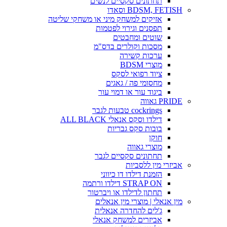
תחתונים סקסיים לנשים
BDSM, FETISH וסאדו
אזיקים למשחק מיני או משחקי שליטה
תפסנים וגירוי לפטמות
שוטים ומחבטים
מסכות וקולרים בדס"מ
ערכות קשירה
מוצרי BDSM
ציוד רפואי לסקס
מחסומי פה / גאגים
ביגוד עור או דמוי עור
PRIDE גאווה
cockrings טבעות לגבר
דילדו וסקס אנאלי ALL BLACK
בובות סקס גבריות
חוקן
מוצרי גאווה
תחתונים סקסיים לגבר
אביזרי מין ללסביות
הזמנת דילדו דו כיווני
STRAP ON דילדו ורתמה
תחתון לדילדו או ויברטור
מין אנאלי | מוצרי מין אנאלים
ג'לים להחדרה אנאלית
אביזרים למשחק אנאלי