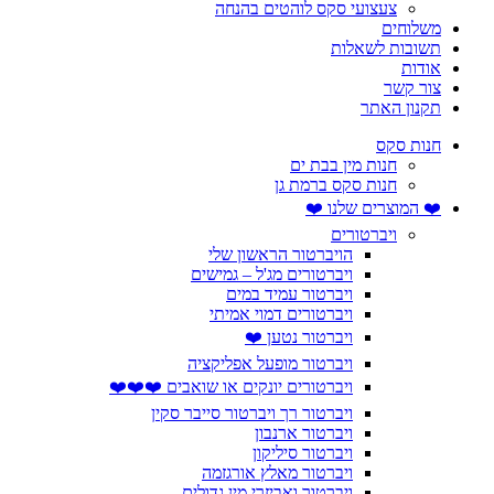
צעצועי סקס לוהטים בהנחה
משלוחים
תשובות לשאלות
אודות
צור קשר
תקנון האתר
חנות סקס
חנות מין בבת ים
חנות סקס ברמת גן
❤️ המוצרים שלנו ❤️
ויברטורים
הויברטור הראשון שלי
ויברטורים מג'ל – גמישים
ויברטור עמיד במים
ויברטורים דמוי אמיתי
ויברטור נטען ❤️
ויברטור מופעל אפליקציה
ויברטורים יונקים או שואבים ❤️❤️❤️
ויברטור רך ויברטור סייבר סקין
ויברטור ארנבון
ויברטור סיליקון
ויברטור מאלץ אורגזמה
ויברטור ואביזרי מין גדולים