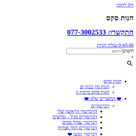
דלג לתוכן
חנות סקס
התקשרו: 077-3002533
0.00
₪
0
עגלת קניות
חיפוש
×
חנות סקס
חנות מין בבת ים
חנות סקס ברמת גן
❤️ המוצרים שלנו ❤️
ויברטורים
הויברטור הראשון שלי
ויברטורים מג'ל – גמישים
ויברטור עמיד במים
ויברטורים דמוי אמיתי
ויברטור נטען ❤️