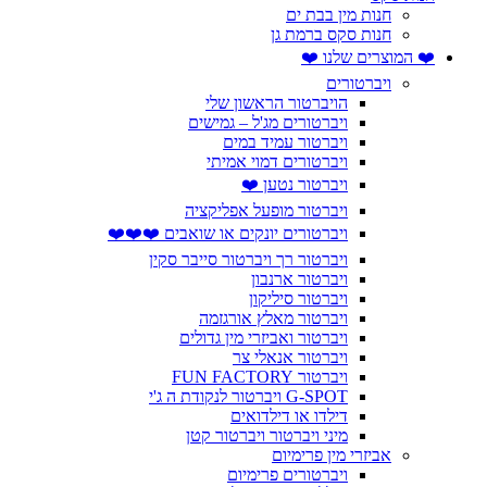
חנות מין בבת ים
חנות סקס ברמת גן
❤️ המוצרים שלנו ❤️
ויברטורים
הויברטור הראשון שלי
ויברטורים מג'ל – גמישים
ויברטור עמיד במים
ויברטורים דמוי אמיתי
ויברטור נטען ❤️
ויברטור מופעל אפליקציה
ויברטורים יונקים או שואבים ❤️❤️❤️
ויברטור רך ויברטור סייבר סקין
ויברטור ארנבון
ויברטור סיליקון
ויברטור מאלץ אורגזמה
ויברטור ואביזרי מין גדולים
ויברטור אנאלי צר
ויברטור FUN FACTORY
G-SPOT ויברטור לנקודת ה ג'י
דילדו או דילדואים
מיני ויברטור ויברטור קטן
אביזרי מין פרימיום
ויברטורים פרימיום