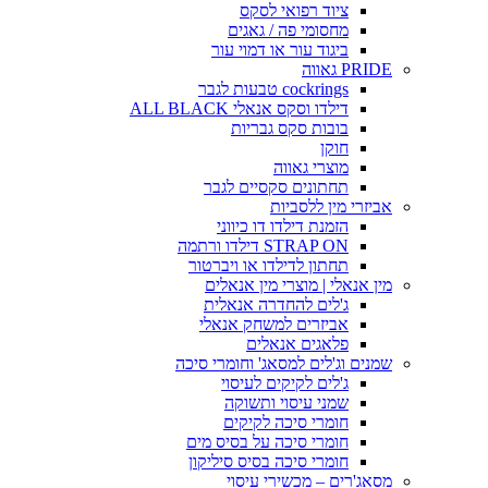
ציוד רפואי לסקס
מחסומי פה / גאגים
ביגוד עור או דמוי עור
PRIDE גאווה
cockrings טבעות לגבר
דילדו וסקס אנאלי ALL BLACK
בובות סקס גבריות
חוקן
מוצרי גאווה
תחתונים סקסיים לגבר
אביזרי מין ללסביות
הזמנת דילדו דו כיווני
STRAP ON דילדו ורתמה
תחתון לדילדו או ויברטור
מין אנאלי | מוצרי מין אנאלים
ג'לים להחדרה אנאלית
אביזרים למשחק אנאלי
פלאגים אנאלים
שמנים וג'לים למסאג' וחומרי סיכה
ג'לים לקיקים לעיסוי
שמני עיסוי ותשוקה
חומרי סיכה לקיקים
חומרי סיכה על בסיס מים
חומרי סיכה בסיס סיליקון
מסאג'רים – מכשירי עיסוי