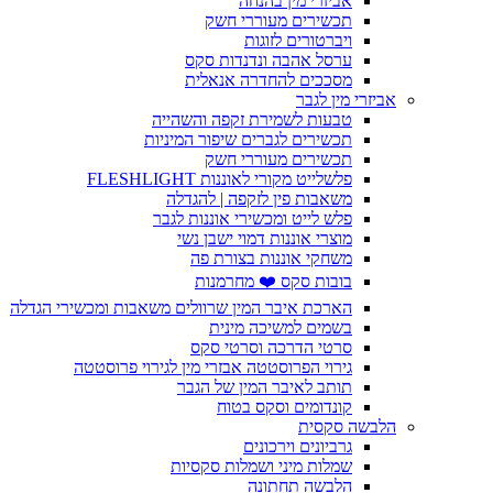
אביזרי מין בהנחה
תכשירים מעוררי חשק
ויברטורים לזוגות
ערסל אהבה ונדנדות סקס
מסככים להחדרה אנאלית
אביזרי מין לגבר
טבעות לשמירת זקפה והשהייה
תכשירים לגברים שיפור המיניות
תכשירים מעוררי חשק
פלשלייט מקורי לאוננות FLESHLIGHT
משאבות פין לזקפה | להגדלה
פלש לייט ומכשירי אוננות לגבר
מוצרי אוננות דמוי ישבן נשי
משחקי אוננות בצורת פה
בובות סקס ❤️ מחרמנות
הארכת איבר המין שרוולים משאבות ומכשירי הגדלה
בשמים למשיכה מינית
סרטי הדרכה וסרטי סקס
גירוי הפרוסטטה אבזרי מין לגירוי פרוסטטה
תותב לאיבר המין של הגבר
קונדומים וסקס בטוח
הלבשה סקסית
גרביונים וירכונים
שמלות מיני ושמלות סקסיות
הלבשה תחתונה