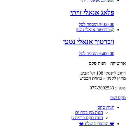
פלאג אנאלי זויתי
100.00
₪
הוספה לסל
ויברטור אנאלי נטען
400.00
₪
הוספה לסל
ארוטיקה – חנות סקס
רחוב לוינסקי 108 תל אביב,
מחוץ לקניון – בחזית הכביש
טלפון: 077-3002533
סקס שופ
חנות סקס
חנות מין בבת ים
חנות סקס ברמת גן
❤️ המוצרים שלנו ❤️