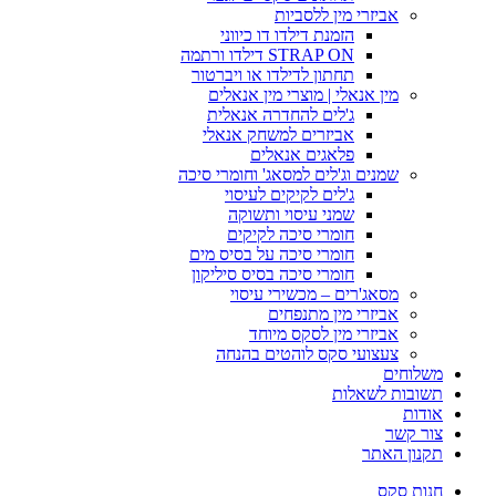
אביזרי מין ללסביות
הזמנת דילדו דו כיווני
STRAP ON דילדו ורתמה
תחתון לדילדו או ויברטור
מין אנאלי | מוצרי מין אנאלים
ג'לים להחדרה אנאלית
אביזרים למשחק אנאלי
פלאגים אנאלים
שמנים וג'לים למסאג' וחומרי סיכה
ג'לים לקיקים לעיסוי
שמני עיסוי ותשוקה
חומרי סיכה לקיקים
חומרי סיכה על בסיס מים
חומרי סיכה בסיס סיליקון
מסאג'רים – מכשירי עיסוי
אביזרי מין מתנפחים
אביזרי מין לסקס מיוחד
צעצועי סקס לוהטים בהנחה
משלוחים
תשובות לשאלות
אודות
צור קשר
תקנון האתר
חנות סקס