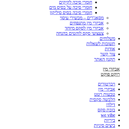
חומרי סיכה לקיקים
חומרי סיכה על בסיס מים
חומרי סיכה בסיס סיליקון
מסאג'רים – מכשירי עיסוי
אביזרי מין מתנפחים
אביזרי מין לסקס מיוחד
צעצועי סקס לוהטים בהנחה
משלוחים
תשובות לשאלות
אודות
צור קשר
תקנון האתר
אביזרי מין
רוקט פוקט
ויברטורים
אביזרי מין
טבעות רטט
הלבשה סקסית
דילדו
בובת סקס
we vibe
ביריות
ביצים סיניות