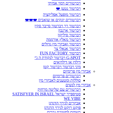
ויברטורים דמוי אמיתי
ויברטור נטען ❤️
ויברטור מופעל אפליקציה
ויברטורים יונקים או שואבים ❤️❤️❤️
ויברטור רך ויברטור סייבר סקין
ויברטור ארנבון
ויברטור סיליקון
ויברטור מאלץ אורגזמה
ויברטור ואביזרי מין גדולים
ויברטור אנאלי צר
ויברטור FUN FACTORY
G-SPOT ויברטור לנקודת ה ג'י
דילדו או דילדואים
מיני ויברטור ויברטור קטן
אביזרי מין פרימיום
ויברטורים פרימיום
סוללות ומטענים לאביזרי מין
אביזרי מין לנשים
ויברטורים עם שליטה מרחוק
סטיספייר ישראל SATISFYER IN ISRAEL
WE VIBE
אביזרים לגירוי הדגדגן
פוקט רוקט לגירוי הדגדגן
בשמים למשיכת גברים