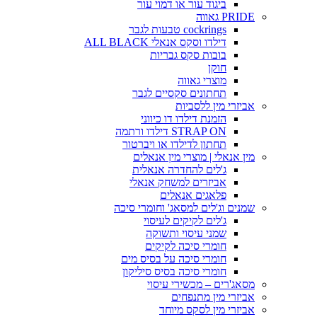
ביגוד עור או דמוי עור
PRIDE גאווה
cockrings טבעות לגבר
דילדו וסקס אנאלי ALL BLACK
בובות סקס גבריות
חוקן
מוצרי גאווה
תחתונים סקסיים לגבר
אביזרי מין ללסביות
הזמנת דילדו דו כיווני
STRAP ON דילדו ורתמה
תחתון לדילדו או ויברטור
מין אנאלי | מוצרי מין אנאלים
ג'לים להחדרה אנאלית
אביזרים למשחק אנאלי
פלאגים אנאלים
שמנים וג'לים למסאג' וחומרי סיכה
ג'לים לקיקים לעיסוי
שמני עיסוי ותשוקה
חומרי סיכה לקיקים
חומרי סיכה על בסיס מים
חומרי סיכה בסיס סיליקון
מסאג'רים – מכשירי עיסוי
אביזרי מין מתנפחים
אביזרי מין לסקס מיוחד