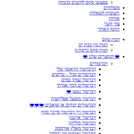
צעצועי סקס לוהטים בהנחה
משלוחים
תשובות לשאלות
אודות
צור קשר
תקנון האתר
חנות סקס
חנות מין בבת ים
חנות סקס ברמת גן
❤️ המוצרים שלנו ❤️
ויברטורים
הויברטור הראשון שלי
ויברטורים מג'ל – גמישים
ויברטור עמיד במים
ויברטורים דמוי אמיתי
ויברטור נטען ❤️
ויברטור מופעל אפליקציה
ויברטורים יונקים או שואבים ❤️❤️❤️
ויברטור רך ויברטור סייבר סקין
ויברטור ארנבון
ויברטור סיליקון
ויברטור מאלץ אורגזמה
ויברטור ואביזרי מין גדולים