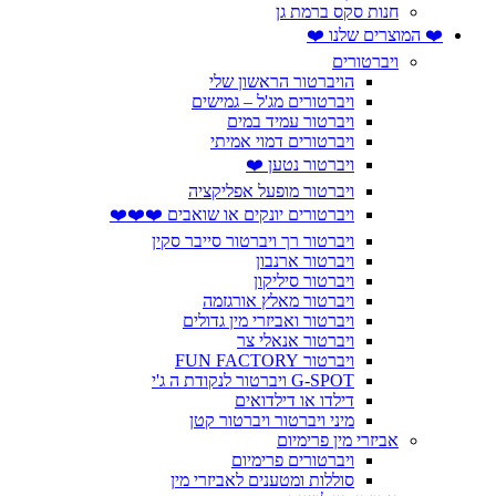
חנות סקס ברמת גן
❤️ המוצרים שלנו ❤️
ויברטורים
הויברטור הראשון שלי
ויברטורים מג'ל – גמישים
ויברטור עמיד במים
ויברטורים דמוי אמיתי
ויברטור נטען ❤️
ויברטור מופעל אפליקציה
ויברטורים יונקים או שואבים ❤️❤️❤️
ויברטור רך ויברטור סייבר סקין
ויברטור ארנבון
ויברטור סיליקון
ויברטור מאלץ אורגזמה
ויברטור ואביזרי מין גדולים
ויברטור אנאלי צר
ויברטור FUN FACTORY
G-SPOT ויברטור לנקודת ה ג'י
דילדו או דילדואים
מיני ויברטור ויברטור קטן
אביזרי מין פרימיום
ויברטורים פרימיום
סוללות ומטענים לאביזרי מין