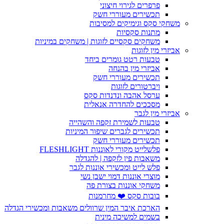
פרפרים לגירוי חיצוני
תכשירים מעוררי חשק
משחקי סקס וגימיקים למסיבות
מתנות סקסיות
משחקים סקסיים לזוגות | משחקים במיניות
אביזרי מין לזוגות
טבעות רטט גומרים ביחד
אביזרי מין בהנחה
תכשירים מעוררי חשק
ויברטורים לזוגות
ערסל אהבה ונדנדות סקס
מסככים להחדרה אנאלית
אביזרי מין לגבר
טבעות לשמירת זקפה והשהייה
תכשירים לגברים שיפור המיניות
תכשירים מעוררי חשק
פלשלייט מקורי לאוננות FLESHLIGHT
משאבות פין לזקפה | להגדלה
פלש לייט ומכשירי אוננות לגבר
מוצרי אוננות דמוי ישבן נשי
משחקי אוננות בצורת פה
בובות סקס ❤️ מחרמנות
הארכת איבר המין שרוולים משאבות ומכשירי הגדלה
בשמים למשיכה מינית