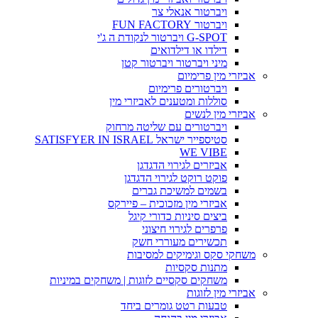
ויברטור אנאלי צר
ויברטור FUN FACTORY
G-SPOT ויברטור לנקודת ה ג'י
דילדו או דילדואים
מיני ויברטור ויברטור קטן
אביזרי מין פרימיום
ויברטורים פרימיום
סוללות ומטענים לאביזרי מין
אביזרי מין לנשים
ויברטורים עם שליטה מרחוק
סטיספייר ישראל SATISFYER IN ISRAEL
WE VIBE
אביזרים לגירוי הדגדגן
פוקט רוקט לגירוי הדגדגן
בשמים למשיכת גברים
אביזרי מין מזכוכית – פיירקס
ביצים סיניות כדורי קיגל
פרפרים לגירוי חיצוני
תכשירים מעוררי חשק
משחקי סקס וגימיקים למסיבות
מתנות סקסיות
משחקים סקסיים לזוגות | משחקים במיניות
אביזרי מין לזוגות
טבעות רטט גומרים ביחד