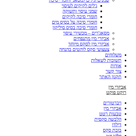
שמנים וג'לים למסאג' וחומרי סיכה
ג'לים לקיקים לעיסוי
שמני עיסוי ותשוקה
חומרי סיכה לקיקים
חומרי סיכה על בסיס מים
חומרי סיכה בסיס סיליקון
מסאג'רים – מכשירי עיסוי
אביזרי מין מתנפחים
אביזרי מין לסקס מיוחד
צעצועי סקס לוהטים בהנחה
משלוחים
תשובות לשאלות
אודות
צור קשר
תקנון האתר
אביזרי מין
רוקט פוקט
ויברטורים
אביזרי מין
טבעות רטט
הלבשה סקסית
דילדו
בובת סקס
we vibe