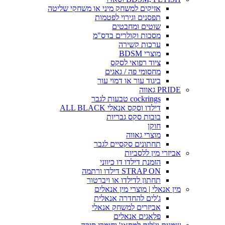
אזיקים למשחק מיני או משחקי שליטה
תפסנים וגירוי לפטמות
שוטים ומחבטים
מסכות וקולרים בדס"מ
ערכות קשירה
מוצרי BDSM
ציוד רפואי לסקס
מחסומי פה / גאגים
ביגוד עור או דמוי עור
PRIDE גאווה
cockrings טבעות לגבר
דילדו וסקס אנאלי ALL BLACK
בובות סקס גבריות
חוקן
מוצרי גאווה
תחתונים סקסיים לגבר
אביזרי מין ללסביות
הזמנת דילדו דו כיווני
STRAP ON דילדו ורתמה
תחתון לדילדו או ויברטור
מין אנאלי | מוצרי מין אנאלים
ג'לים להחדרה אנאלית
אביזרים למשחק אנאלי
פלאגים אנאלים