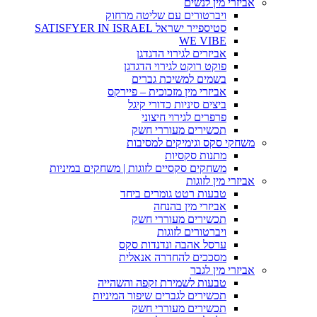
אביזרי מין לנשים
ויברטורים עם שליטה מרחוק
סטיספייר ישראל SATISFYER IN ISRAEL
WE VIBE
אביזרים לגירוי הדגדגן
פוקט רוקט לגירוי הדגדגן
בשמים למשיכת גברים
אביזרי מין מזכוכית – פיירקס
ביצים סיניות כדורי קיגל
פרפרים לגירוי חיצוני
תכשירים מעוררי חשק
משחקי סקס וגימיקים למסיבות
מתנות סקסיות
משחקים סקסיים לזוגות | משחקים במיניות
אביזרי מין לזוגות
טבעות רטט גומרים ביחד
אביזרי מין בהנחה
תכשירים מעוררי חשק
ויברטורים לזוגות
ערסל אהבה ונדנדות סקס
מסככים להחדרה אנאלית
אביזרי מין לגבר
טבעות לשמירת זקפה והשהייה
תכשירים לגברים שיפור המיניות
תכשירים מעוררי חשק