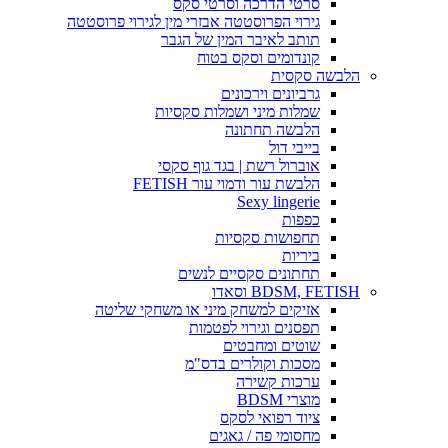
סרטי הדרכה וסרטי סקס
גירוי הפרוסטטה אבזרי מין לגירוי פרוסטטה
תותב לאיבר המין של הגבר
קונדומים וסקס בטוח
הלבשה סקסית
גרביונים וירכונים
שמלות מיני ושמלות סקסיות
הלבשה תחתונה
בייבי דול
אוברול רשת | בגד גוף סקסי
הלבשת עור ודמוי עור FETISH
Sexy lingerie
כפפות
תחפושות סקסיות
ביריות
תחתונים סקסיים לנשים
BDSM, FETISH וסאדו
אזיקים למשחק מיני או משחקי שליטה
תפסנים וגירוי לפטמות
שוטים ומחבטים
מסכות וקולרים בדס"מ
ערכות קשירה
מוצרי BDSM
ציוד רפואי לסקס
מחסומי פה / גאגים