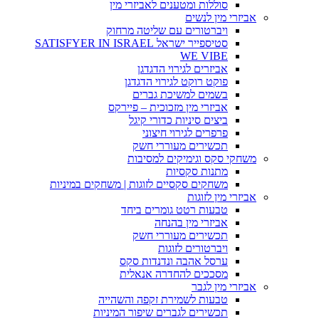
סוללות ומטענים לאביזרי מין
אביזרי מין לנשים
ויברטורים עם שליטה מרחוק
סטיספייר ישראל SATISFYER IN ISRAEL
WE VIBE
אביזרים לגירוי הדגדגן
פוקט רוקט לגירוי הדגדגן
בשמים למשיכת גברים
אביזרי מין מזכוכית – פיירקס
ביצים סיניות כדורי קיגל
פרפרים לגירוי חיצוני
תכשירים מעוררי חשק
משחקי סקס וגימיקים למסיבות
מתנות סקסיות
משחקים סקסיים לזוגות | משחקים במיניות
אביזרי מין לזוגות
טבעות רטט גומרים ביחד
אביזרי מין בהנחה
תכשירים מעוררי חשק
ויברטורים לזוגות
ערסל אהבה ונדנדות סקס
מסככים להחדרה אנאלית
אביזרי מין לגבר
טבעות לשמירת זקפה והשהייה
תכשירים לגברים שיפור המיניות