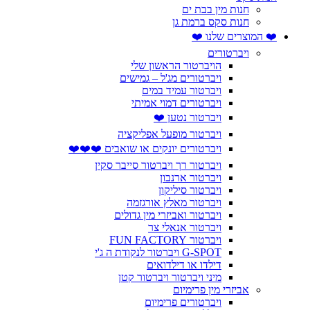
חנות מין בבת ים
חנות סקס ברמת גן
❤️ המוצרים שלנו ❤️
ויברטורים
הויברטור הראשון שלי
ויברטורים מג'ל – גמישים
ויברטור עמיד במים
ויברטורים דמוי אמיתי
ויברטור נטען ❤️
ויברטור מופעל אפליקציה
ויברטורים יונקים או שואבים ❤️❤️❤️
ויברטור רך ויברטור סייבר סקין
ויברטור ארנבון
ויברטור סיליקון
ויברטור מאלץ אורגזמה
ויברטור ואביזרי מין גדולים
ויברטור אנאלי צר
ויברטור FUN FACTORY
G-SPOT ויברטור לנקודת ה ג'י
דילדו או דילדואים
מיני ויברטור ויברטור קטן
אביזרי מין פרימיום
ויברטורים פרימיום