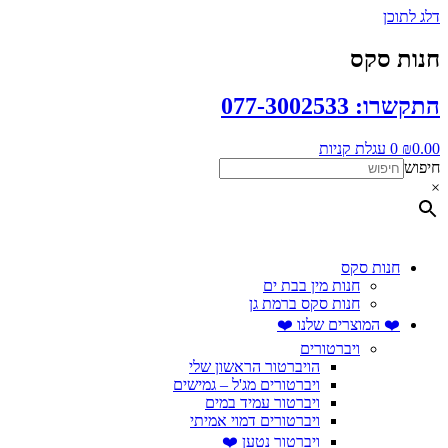
דלג לתוכן
חנות סקס
התקשרו: 077-3002533
0.00
₪
0
עגלת קניות
חיפוש
×
חנות סקס
חנות מין בבת ים
חנות סקס ברמת גן
❤️ המוצרים שלנו ❤️
ויברטורים
הויברטור הראשון שלי
ויברטורים מג'ל – גמישים
ויברטור עמיד במים
ויברטורים דמוי אמיתי
ויברטור נטען ❤️