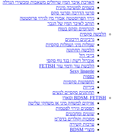
הארכת איבר המין שרוולים משאבות ומכשירי הגדלה
בשמים למשיכה מינית
סרטי הדרכה וסרטי סקס
גירוי הפרוסטטה אבזרי מין לגירוי פרוסטטה
תותב לאיבר המין של הגבר
קונדומים וסקס בטוח
הלבשה סקסית
גרביונים וירכונים
שמלות מיני ושמלות סקסיות
הלבשה תחתונה
בייבי דול
אוברול רשת | בגד גוף סקסי
הלבשת עור ודמוי עור FETISH
Sexy lingerie
כפפות
תחפושות סקסיות
ביריות
תחתונים סקסיים לנשים
BDSM, FETISH וסאדו
אזיקים למשחק מיני או משחקי שליטה
תפסנים וגירוי לפטמות
שוטים ומחבטים
מסכות וקולרים בדס"מ
ערכות קשירה
מוצרי BDSM