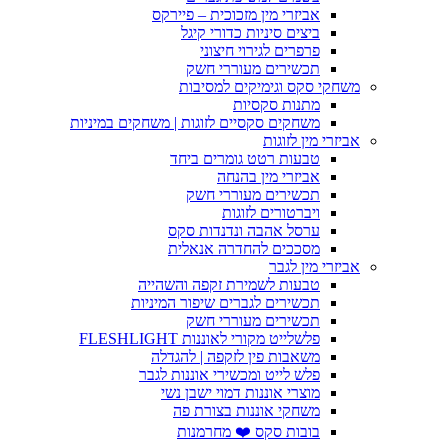
אביזרי מין מזכוכית – פיירקס
ביצים סיניות כדורי קיגל
פרפרים לגירוי חיצוני
תכשירים מעוררי חשק
משחקי סקס וגימיקים למסיבות
מתנות סקסיות
משחקים סקסיים לזוגות | משחקים במיניות
אביזרי מין לזוגות
טבעות רטט גומרים ביחד
אביזרי מין בהנחה
תכשירים מעוררי חשק
ויברטורים לזוגות
ערסל אהבה ונדנדות סקס
מסככים להחדרה אנאלית
אביזרי מין לגבר
טבעות לשמירת זקפה והשהייה
תכשירים לגברים שיפור המיניות
תכשירים מעוררי חשק
פלשלייט מקורי לאוננות FLESHLIGHT
משאבות פין לזקפה | להגדלה
פלש לייט ומכשירי אוננות לגבר
מוצרי אוננות דמוי ישבן נשי
משחקי אוננות בצורת פה
בובות סקס ❤️ מחרמנות