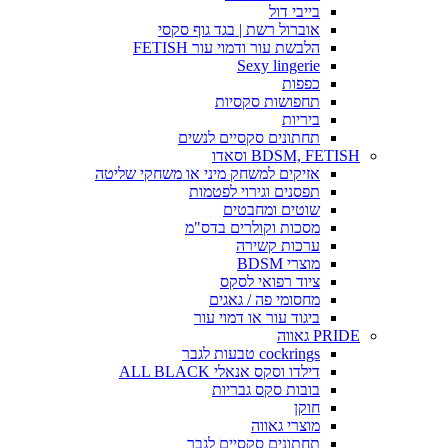
בייבי דול
אוברול רשת | בגד גוף סקסי
הלבשת עור ודמוי עור FETISH
Sexy lingerie
כפפות
תחפושות סקסיות
ביריות
תחתונים סקסיים לנשים
BDSM, FETISH וסאדו
אזיקים למשחק מיני או משחקי שליטה
תפסנים וגירוי לפטמות
שוטים ומחבטים
מסכות וקולרים בדס"מ
ערכות קשירה
מוצרי BDSM
ציוד רפואי לסקס
מחסומי פה / גאגים
ביגוד עור או דמוי עור
PRIDE גאווה
cockrings טבעות לגבר
דילדו וסקס אנאלי ALL BLACK
בובות סקס גבריות
חוקן
מוצרי גאווה
תחתונים סקסיים לגבר