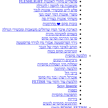
פלשלייט מקורי לאוננות FLESHLIGHT
משאבות פין לזקפה | להגדלה
פלש לייט ומכשירי אוננות לגבר
מוצרי אוננות דמוי ישבן נשי
משחקי אוננות בצורת פה
בובות סקס ❤️ מחרמנות
הארכת איבר המין שרוולים משאבות ומכשירי הגדלה
בשמים למשיכה מינית
סרטי הדרכה וסרטי סקס
גירוי הפרוסטטה אבזרי מין לגירוי פרוסטטה
תותב לאיבר המין של הגבר
קונדומים וסקס בטוח
הלבשה סקסית
גרביונים וירכונים
שמלות מיני ושמלות סקסיות
הלבשה תחתונה
בייבי דול
אוברול רשת | בגד גוף סקסי
הלבשת עור ודמוי עור FETISH
Sexy lingerie
כפפות
תחפושות סקסיות
ביריות
תחתונים סקסיים לנשים
BDSM, FETISH וסאדו