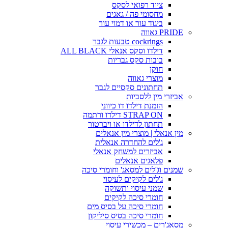
ציוד רפואי לסקס
מחסומי פה / גאגים
ביגוד עור או דמוי עור
PRIDE גאווה
cockrings טבעות לגבר
דילדו וסקס אנאלי ALL BLACK
בובות סקס גבריות
חוקן
מוצרי גאווה
תחתונים סקסיים לגבר
אביזרי מין ללסביות
הזמנת דילדו דו כיווני
STRAP ON דילדו ורתמה
תחתון לדילדו או ויברטור
מין אנאלי | מוצרי מין אנאלים
ג'לים להחדרה אנאלית
אביזרים למשחק אנאלי
פלאגים אנאלים
שמנים וג'לים למסאג' וחומרי סיכה
ג'לים לקיקים לעיסוי
שמני עיסוי ותשוקה
חומרי סיכה לקיקים
חומרי סיכה על בסיס מים
חומרי סיכה בסיס סיליקון
מסאג'רים – מכשירי עיסוי