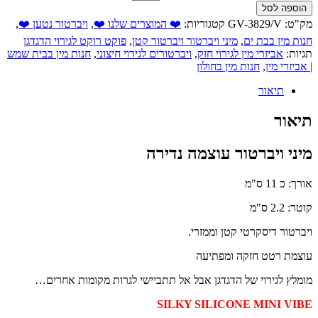
הוספה לסל
מק"ט:
GV-3829/V
קטגוריות:
❤️ המוצרים שלנו ❤️
,
ויברטור נטען ❤️
,
חנות מין בבת ים
,
מיני ויברטור ויברטור קטן
,
פוקט רוקט לגירוי הדגדגן
תגיות:
אביזרי מין לגירוי חזק
,
ויברטורים לגירוי חיצוני
,
חנות מין בבית שמש
| אביזרי מין
,
חנות מין בחולון
תיאור
תיאור
מיני ויברטור עוצמה נדירה
אורך: כ 11 ס"מ
קוטר: 2.2 ס"מ
ויברטור דיסקרטי קטן וממזרי.
עוצמת רטט חזקה ומפתיעה
מומלץ לגירוי של הדגדגן אבל אל תתביישי לגרות מקומות אחרים…
SILKY SILICONE MINI VIBE