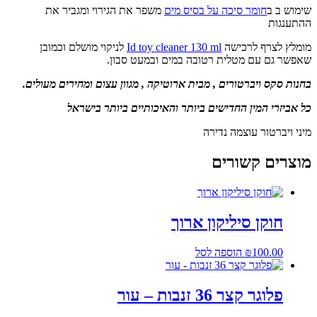
שימוש ב ב
חומר סיכה על בסיס מים
משפר את הגירוי ומגביר את
ההתענגות
מומלץ לצרף לרכישה
Id toy cleaner 130 ml
לניקוי מושלם וכמובן
שאפשר גם עם מטלית רטובה במים ובמעט סבון.
בחנות סקס ויברטורים , מבית ארוטיקה , מגוון עצום ומחירים מעולים.
כל אביזרי המין החדישים ביותר והאיכותיים ביותר בישראל
מיני ויברטור עוצמה נדירה
מוצרים קשורים
חוקן סיליקון ארוך
100.00
₪
הוספה לסל
פלוגר קצר 36 זנבות – עור