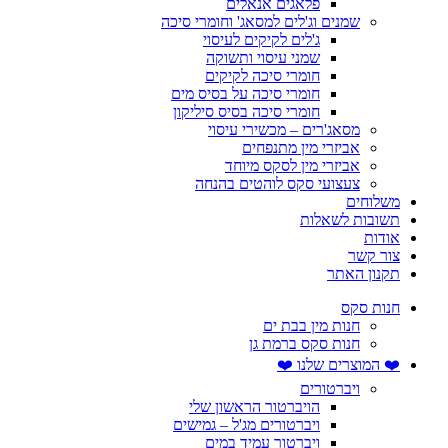
פלאגים אנאלים
שמנים וג'לים למסאג' וחומרי סיכה
ג'לים לקיקים לעיסוי
שמני עיסוי ותשוקה
חומרי סיכה לקיקים
חומרי סיכה על בסיס מים
חומרי סיכה בסיס סיליקון
מסאג'רים – מכשירי עיסוי
אביזרי מין מתנפחים
אביזרי מין לסקס מיוחד
צעצועי סקס לוהטים בהנחה
משלוחים
תשובות לשאלות
אודות
צור קשר
תקנון האתר
חנות סקס
חנות מין בבת ים
חנות סקס ברמת גן
❤️ המוצרים שלנו ❤️
ויברטורים
הויברטור הראשון שלי
ויברטורים מג'ל – גמישים
ויברטור עמיד במים