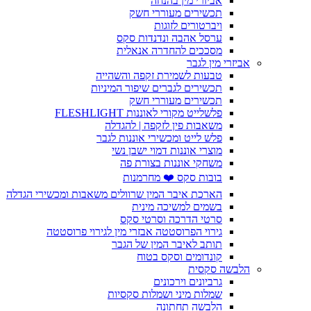
אביזרי מין בהנחה
תכשירים מעוררי חשק
ויברטורים לזוגות
ערסל אהבה ונדנדות סקס
מסככים להחדרה אנאלית
אביזרי מין לגבר
טבעות לשמירת זקפה והשהייה
תכשירים לגברים שיפור המיניות
תכשירים מעוררי חשק
פלשלייט מקורי לאוננות FLESHLIGHT
משאבות פין לזקפה | להגדלה
פלש לייט ומכשירי אוננות לגבר
מוצרי אוננות דמוי ישבן נשי
משחקי אוננות בצורת פה
בובות סקס ❤️ מחרמנות
הארכת איבר המין שרוולים משאבות ומכשירי הגדלה
בשמים למשיכה מינית
סרטי הדרכה וסרטי סקס
גירוי הפרוסטטה אבזרי מין לגירוי פרוסטטה
תותב לאיבר המין של הגבר
קונדומים וסקס בטוח
הלבשה סקסית
גרביונים וירכונים
שמלות מיני ושמלות סקסיות
הלבשה תחתונה