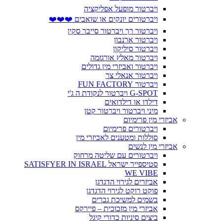
ויברטור מופעל אפליקציה
ויברטורים יונקים או שואבים ❤️❤️❤️
ויברטור רך ויברטור סייבר סקין
ויברטור ארנבון
ויברטור סיליקון
ויברטור מאלץ אורגזמה
ויברטור ואביזרי מין גדולים
ויברטור אנאלי צר
ויברטור FUN FACTORY
G-SPOT ויברטור לנקודת ה ג'י
דילדו או דילדואים
מיני ויברטור ויברטור קטן
אביזרי מין פרימיום
ויברטורים פרימיום
סוללות ומטענים לאביזרי מין
אביזרי מין לנשים
ויברטורים עם שליטה מרחוק
סטיספייר ישראל SATISFYER IN ISRAEL
WE VIBE
אביזרים לגירוי הדגדגן
פוקט רוקט לגירוי הדגדגן
בשמים למשיכת גברים
אביזרי מין מזכוכית – פיירקס
ביצים סיניות כדורי קיגל