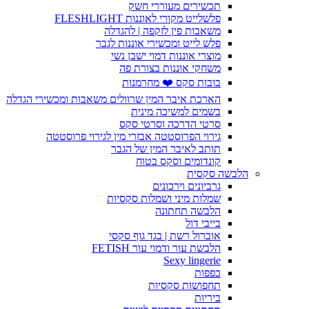
תכשירים מעוררי חשק
פלשלייט מקורי לאוננות FLESHLIGHT
משאבות פין לזקפה | להגדלה
פלש לייט ומכשירי אוננות לגבר
מוצרי אוננות דמוי ישבן נשי
משחקי אוננות בצורת פה
בובות סקס ❤️ מחרמנות
הארכת איבר המין שרוולים משאבות ומכשירי הגדלה
בשמים למשיכה מינית
סרטי הדרכה וסרטי סקס
גירוי הפרוסטטה אבזרי מין לגירוי פרוסטטה
תותב לאיבר המין של הגבר
קונדומים וסקס בטוח
הלבשה סקסית
גרביונים וירכונים
שמלות מיני ושמלות סקסיות
הלבשה תחתונה
בייבי דול
אוברול רשת | בגד גוף סקסי
הלבשת עור ודמוי עור FETISH
Sexy lingerie
כפפות
תחפושות סקסיות
ביריות