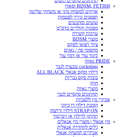
תחתונים סקסיים לנשים
BDSM, FETISH וסאדו
אזיקים למשחק מיני או משחקי שליטה
תפסנים וגירוי לפטמות
שוטים ומחבטים
מסכות וקולרים בדס"מ
ערכות קשירה
מוצרי BDSM
ציוד רפואי לסקס
מחסומי פה / גאגים
ביגוד עור או דמוי עור
PRIDE גאווה
cockrings טבעות לגבר
דילדו וסקס אנאלי ALL BLACK
בובות סקס גבריות
חוקן
מוצרי גאווה
תחתונים סקסיים לגבר
אביזרי מין ללסביות
הזמנת דילדו דו כיווני
STRAP ON דילדו ורתמה
תחתון לדילדו או ויברטור
מין אנאלי | מוצרי מין אנאלים
ג'לים להחדרה אנאלית
אביזרים למשחק אנאלי