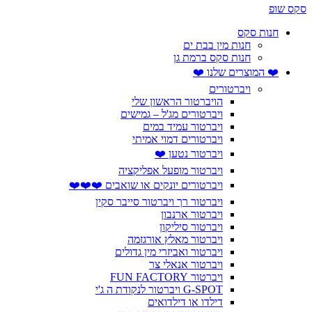
סקס שופ
חנות סקס
חנות מין בבת ים
חנות סקס ברמת גן
❤️ המוצרים שלנו ❤️
ויברטורים
הויברטור הראשון שלי
ויברטורים מג'ל – גמישים
ויברטור עמיד במים
ויברטורים דמוי אמיתי
ויברטור נטען ❤️
ויברטור מופעל אפליקציה
ויברטורים יונקים או שואבים ❤️❤️❤️
ויברטור רך ויברטור סייבר סקין
ויברטור ארנבון
ויברטור סיליקון
ויברטור מאלץ אורגזמה
ויברטור ואביזרי מין גדולים
ויברטור אנאלי צר
ויברטור FUN FACTORY
G-SPOT ויברטור לנקודת ה ג'י
דילדו או דילדואים