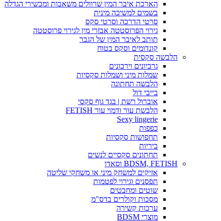
הארכת איבר המין שרוולים משאבות ומכשירי הגדלה
בשמים למשיכה מינית
סרטי הדרכה וסרטי סקס
גירוי הפרוסטטה אבזרי מין לגירוי פרוסטטה
תותב לאיבר המין של הגבר
קונדומים וסקס בטוח
הלבשה סקסית
גרביונים וירכונים
שמלות מיני ושמלות סקסיות
הלבשה תחתונה
בייבי דול
אוברול רשת | בגד גוף סקסי
הלבשת עור ודמוי עור FETISH
Sexy lingerie
כפפות
תחפושות סקסיות
ביריות
תחתונים סקסיים לנשים
BDSM, FETISH וסאדו
אזיקים למשחק מיני או משחקי שליטה
תפסנים וגירוי לפטמות
שוטים ומחבטים
מסכות וקולרים בדס"מ
ערכות קשירה
מוצרי BDSM