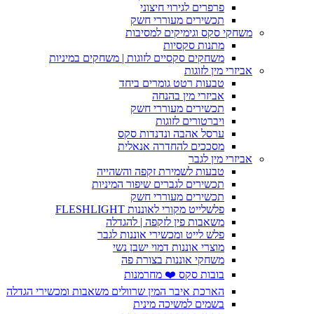
פרפרים לגירוי חיצוני
תכשירים מעוררי חשק
משחקי סקס וגימיקים למסיבות
מתנות סקסיות
משחקים סקסיים לזוגות | משחקים במיניות
אביזרי מין לזוגות
טבעות רטט גומרים ביחד
אביזרי מין בהנחה
תכשירים מעוררי חשק
ויברטורים לזוגות
ערסל אהבה ונדנדות סקס
מסככים להחדרה אנאלית
אביזרי מין לגבר
טבעות לשמירת זקפה והשהייה
תכשירים לגברים שיפור המיניות
תכשירים מעוררי חשק
פלשלייט מקורי לאוננות FLESHLIGHT
משאבות פין לזקפה | להגדלה
פלש לייט ומכשירי אוננות לגבר
מוצרי אוננות דמוי ישבן נשי
משחקי אוננות בצורת פה
בובות סקס ❤️ מחרמנות
הארכת איבר המין שרוולים משאבות ומכשירי הגדלה
בשמים למשיכה מינית