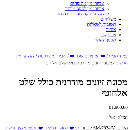
אביזרי מין מתנפחים
אביזרי מין לסקס מיוחד
צעצועי סקס לוהטים בהנחה
משלוחים
תשובות לשאלות
אודות
צור קשר
תקנון האתר
עמוד הבית
/
❤️ המוצרים שלנו ❤️
/
אביזרי מין לזוגות
/
צעצועי מין
חדשים
/ מכונת זיונים מודרנית כולל שלט אלחוטי
מכונת זיונים מודרנית כולל שלט
אלחוטי
₪
1,900.00
המלאי אזל
מק"ט:
SM-7834/V
קטגוריות:
❤️ המוצרים שלנו ❤️
,
צעצועי מין חדשים