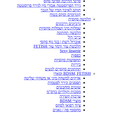
סרטי הדרכה וסרטי סקס
גירוי הפרוסטטה אבזרי מין לגירוי פרוסטטה
תותב לאיבר המין של הגבר
קונדומים וסקס בטוח
הלבשה סקסית
גרביונים וירכונים
שמלות מיני ושמלות סקסיות
הלבשה תחתונה
בייבי דול
אוברול רשת | בגד גוף סקסי
הלבשת עור ודמוי עור FETISH
Sexy lingerie
כפפות
תחפושות סקסיות
ביריות
תחתונים סקסיים לנשים
BDSM, FETISH וסאדו
אזיקים למשחק מיני או משחקי שליטה
תפסנים וגירוי לפטמות
שוטים ומחבטים
מסכות וקולרים בדס"מ
ערכות קשירה
מוצרי BDSM
ציוד רפואי לסקס
מחסומי פה / גאגים