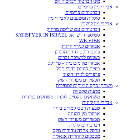
מיני ויברטור ויברטור קטן
אביזרי מין פרימיום
ויברטורים פרימיום
סוללות ומטענים לאביזרי מין
אביזרי מין לנשים
ויברטורים עם שליטה מרחוק
סטיספייר ישראל SATISFYER IN ISRAEL
WE VIBE
אביזרים לגירוי הדגדגן
פוקט רוקט לגירוי הדגדגן
בשמים למשיכת גברים
אביזרי מין מזכוכית – פיירקס
ביצים סיניות כדורי קיגל
פרפרים לגירוי חיצוני
תכשירים מעוררי חשק
משחקי סקס וגימיקים למסיבות
מתנות סקסיות
משחקים סקסיים לזוגות | משחקים במיניות
אביזרי מין לזוגות
טבעות רטט גומרים ביחד
אביזרי מין בהנחה
תכשירים מעוררי חשק
ויברטורים לזוגות
ערסל אהבה ונדנדות סקס
מסככים להחדרה אנאלית