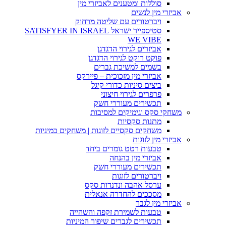
סוללות ומטענים לאביזרי מין
אביזרי מין לנשים
ויברטורים עם שליטה מרחוק
סטיספייר ישראל SATISFYER IN ISRAEL
WE VIBE
אביזרים לגירוי הדגדגן
פוקט רוקט לגירוי הדגדגן
בשמים למשיכת גברים
אביזרי מין מזכוכית – פיירקס
ביצים סיניות כדורי קיגל
פרפרים לגירוי חיצוני
תכשירים מעוררי חשק
משחקי סקס וגימיקים למסיבות
מתנות סקסיות
משחקים סקסיים לזוגות | משחקים במיניות
אביזרי מין לזוגות
טבעות רטט גומרים ביחד
אביזרי מין בהנחה
תכשירים מעוררי חשק
ויברטורים לזוגות
ערסל אהבה ונדנדות סקס
מסככים להחדרה אנאלית
אביזרי מין לגבר
טבעות לשמירת זקפה והשהייה
תכשירים לגברים שיפור המיניות