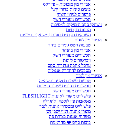
אביזרי מין מזכוכית – פיירקס
ביצים סיניות כדורי קיגל
פרפרים לגירוי חיצוני
תכשירים מעוררי חשק
משחקי סקס וגימיקים למסיבות
מתנות סקסיות
משחקים סקסיים לזוגות | משחקים במיניות
אביזרי מין לזוגות
טבעות רטט גומרים ביחד
אביזרי מין בהנחה
תכשירים מעוררי חשק
ויברטורים לזוגות
ערסל אהבה ונדנדות סקס
מסככים להחדרה אנאלית
אביזרי מין לגבר
טבעות לשמירת זקפה והשהייה
תכשירים לגברים שיפור המיניות
תכשירים מעוררי חשק
פלשלייט מקורי לאוננות FLESHLIGHT
משאבות פין לזקפה | להגדלה
פלש לייט ומכשירי אוננות לגבר
מוצרי אוננות דמוי ישבן נשי
משחקי אוננות בצורת פה
בובות סקס ❤️ מחרמנות