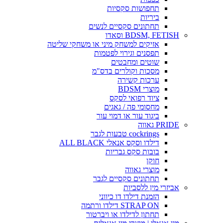
תחפושות סקסיות
ביריות
תחתונים סקסיים לנשים
BDSM, FETISH וסאדו
אזיקים למשחק מיני או משחקי שליטה
תפסנים וגירוי לפטמות
שוטים ומחבטים
מסכות וקולרים בדס"מ
ערכות קשירה
מוצרי BDSM
ציוד רפואי לסקס
מחסומי פה / גאגים
ביגוד עור או דמוי עור
PRIDE גאווה
cockrings טבעות לגבר
דילדו וסקס אנאלי ALL BLACK
בובות סקס גבריות
חוקן
מוצרי גאווה
תחתונים סקסיים לגבר
אביזרי מין ללסביות
הזמנת דילדו דו כיווני
STRAP ON דילדו ורתמה
תחתון לדילדו או ויברטור