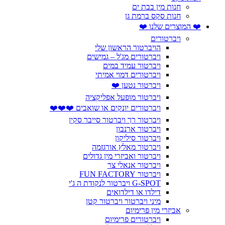
חנות מין בבת ים
חנות סקס ברמת גן
❤️ המוצרים שלנו ❤️
ויברטורים
הויברטור הראשון שלי
ויברטורים מג'ל – גמישים
ויברטור עמיד במים
ויברטורים דמוי אמיתי
ויברטור נטען ❤️
ויברטור מופעל אפליקציה
ויברטורים יונקים או שואבים ❤️❤️❤️
ויברטור רך ויברטור סייבר סקין
ויברטור ארנבון
ויברטור סיליקון
ויברטור מאלץ אורגזמה
ויברטור ואביזרי מין גדולים
ויברטור אנאלי צר
ויברטור FUN FACTORY
G-SPOT ויברטור לנקודת ה ג'י
דילדו או דילדואים
מיני ויברטור ויברטור קטן
אביזרי מין פרימיום
ויברטורים פרימיום