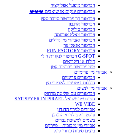
ויברטור מופעל אפליקציה
ויברטורים יונקים או שואבים ❤️❤️❤️
ויברטור רך ויברטור סייבר סקין
ויברטור ארנבון
ויברטור סיליקון
ויברטור מאלץ אורגזמה
ויברטור ואביזרי מין גדולים
ויברטור אנאלי צר
ויברטור FUN FACTORY
G-SPOT ויברטור לנקודת ה ג'י
דילדו או דילדואים
מיני ויברטור ויברטור קטן
אביזרי מין פרימיום
ויברטורים פרימיום
סוללות ומטענים לאביזרי מין
אביזרי מין לנשים
ויברטורים עם שליטה מרחוק
סטיספייר ישראל SATISFYER IN ISRAEL
WE VIBE
אביזרים לגירוי הדגדגן
פוקט רוקט לגירוי הדגדגן
בשמים למשיכת גברים
אביזרי מין מזכוכית – פיירקס
ביצים סיניות כדורי קיגל