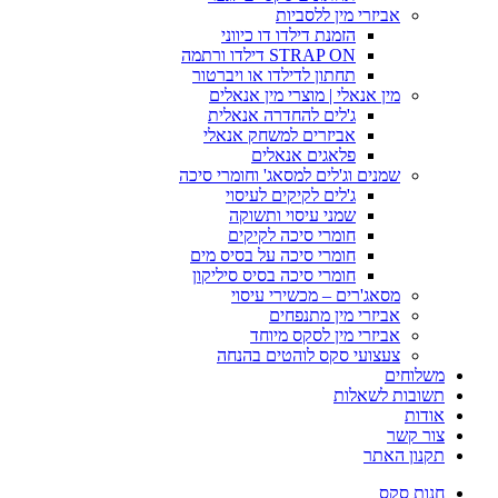
אביזרי מין ללסביות
הזמנת דילדו דו כיווני
STRAP ON דילדו ורתמה
תחתון לדילדו או ויברטור
מין אנאלי | מוצרי מין אנאלים
ג'לים להחדרה אנאלית
אביזרים למשחק אנאלי
פלאגים אנאלים
שמנים וג'לים למסאג' וחומרי סיכה
ג'לים לקיקים לעיסוי
שמני עיסוי ותשוקה
חומרי סיכה לקיקים
חומרי סיכה על בסיס מים
חומרי סיכה בסיס סיליקון
מסאג'רים – מכשירי עיסוי
אביזרי מין מתנפחים
אביזרי מין לסקס מיוחד
צעצועי סקס לוהטים בהנחה
משלוחים
תשובות לשאלות
אודות
צור קשר
תקנון האתר
חנות סקס