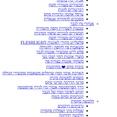
אביזרי מין בהנחה
תכשירים מעוררי חשק
ויברטורים לזוגות
ערסל אהבה ונדנדות סקס
מסככים להחדרה אנאלית
אביזרי מין לגבר
טבעות לשמירת זקפה והשהייה
תכשירים לגברים שיפור המיניות
תכשירים מעוררי חשק
פלשלייט מקורי לאוננות FLESHLIGHT
משאבות פין לזקפה | להגדלה
פלש לייט ומכשירי אוננות לגבר
מוצרי אוננות דמוי ישבן נשי
משחקי אוננות בצורת פה
בובות סקס ❤️ מחרמנות
הארכת איבר המין שרוולים משאבות ומכשירי הגדלה
בשמים למשיכה מינית
סרטי הדרכה וסרטי סקס
גירוי הפרוסטטה אבזרי מין לגירוי פרוסטטה
תותב לאיבר המין של הגבר
קונדומים וסקס בטוח
הלבשה סקסית
גרביונים וירכונים
שמלות מיני ושמלות סקסיות
הלבשה תחתונה