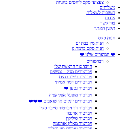
צעצועי סקס לוהטים בהנחה
משלוחים
תשובות לשאלות
אודות
צור קשר
תקנון האתר
חנות סקס
חנות מין בבת ים
חנות סקס ברמת גן
❤️ המוצרים שלנו ❤️
ויברטורים
הויברטור הראשון שלי
ויברטורים מג'ל – גמישים
ויברטור עמיד במים
ויברטורים דמוי אמיתי
ויברטור נטען ❤️
ויברטור מופעל אפליקציה
ויברטורים יונקים או שואבים ❤️❤️❤️
ויברטור רך ויברטור סייבר סקין
ויברטור ארנבון
ויברטור סיליקון
ויברטור מאלץ אורגזמה
ויברטור ואביזרי מין גדולים