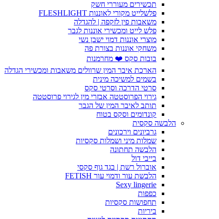
תכשירים מעוררי חשק
פלשלייט מקורי לאוננות FLESHLIGHT
משאבות פין לזקפה | להגדלה
פלש לייט ומכשירי אוננות לגבר
מוצרי אוננות דמוי ישבן נשי
משחקי אוננות בצורת פה
בובות סקס ❤️ מחרמנות
הארכת איבר המין שרוולים משאבות ומכשירי הגדלה
בשמים למשיכה מינית
סרטי הדרכה וסרטי סקס
גירוי הפרוסטטה אבזרי מין לגירוי פרוסטטה
תותב לאיבר המין של הגבר
קונדומים וסקס בטוח
הלבשה סקסית
גרביונים וירכונים
שמלות מיני ושמלות סקסיות
הלבשה תחתונה
בייבי דול
אוברול רשת | בגד גוף סקסי
הלבשת עור ודמוי עור FETISH
Sexy lingerie
כפפות
תחפושות סקסיות
ביריות