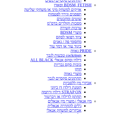
תחתונים סקסיים לנשים
BDSM, FETISH וסאדו
אזיקים למשחק מיני או משחקי שליטה
תפסנים וגירוי לפטמות
שוטים ומחבטים
מסכות וקולרים בדס"מ
ערכות קשירה
מוצרי BDSM
ציוד רפואי לסקס
מחסומי פה / גאגים
ביגוד עור או דמוי עור
PRIDE גאווה
cockrings טבעות לגבר
דילדו וסקס אנאלי ALL BLACK
בובות סקס גבריות
חוקן
מוצרי גאווה
תחתונים סקסיים לגבר
אביזרי מין ללסביות
הזמנת דילדו דו כיווני
STRAP ON דילדו ורתמה
תחתון לדילדו או ויברטור
מין אנאלי | מוצרי מין אנאלים
ג'לים להחדרה אנאלית
אביזרים למשחק אנאלי