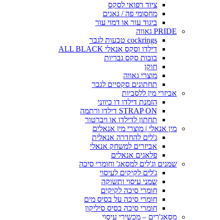
ציוד רפואי לסקס
מחסומי פה / גאגים
ביגוד עור או דמוי עור
PRIDE גאווה
cockrings טבעות לגבר
דילדו וסקס אנאלי ALL BLACK
בובות סקס גבריות
חוקן
מוצרי גאווה
תחתונים סקסיים לגבר
אביזרי מין ללסביות
הזמנת דילדו דו כיווני
STRAP ON דילדו ורתמה
תחתון לדילדו או ויברטור
מין אנאלי | מוצרי מין אנאלים
ג'לים להחדרה אנאלית
אביזרים למשחק אנאלי
פלאגים אנאלים
שמנים וג'לים למסאג' וחומרי סיכה
ג'לים לקיקים לעיסוי
שמני עיסוי ותשוקה
חומרי סיכה לקיקים
חומרי סיכה על בסיס מים
חומרי סיכה בסיס סיליקון
מסאג'רים – מכשירי עיסוי