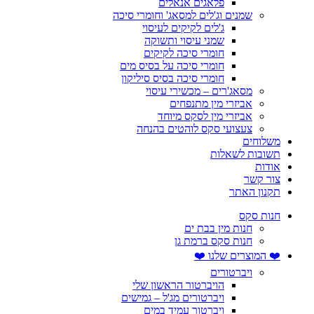
פלאגים אנאלים
שמנים וג'לים למסאג' וחומרי סיכה
ג'לים לקיקים לעיסוי
שמני עיסוי ותשוקה
חומרי סיכה לקיקים
חומרי סיכה על בסיס מים
חומרי סיכה בסיס סיליקון
מסאג'רים – מכשירי עיסוי
אביזרי מין מתנפחים
אביזרי מין לסקס מיוחד
צעצועי סקס לוהטים בהנחה
משלוחים
תשובות לשאלות
אודות
צור קשר
תקנון האתר
חנות סקס
חנות מין בבת ים
חנות סקס ברמת גן
❤️ המוצרים שלנו ❤️
ויברטורים
הויברטור הראשון שלי
ויברטורים מג'ל – גמישים
ויברטור עמיד במים