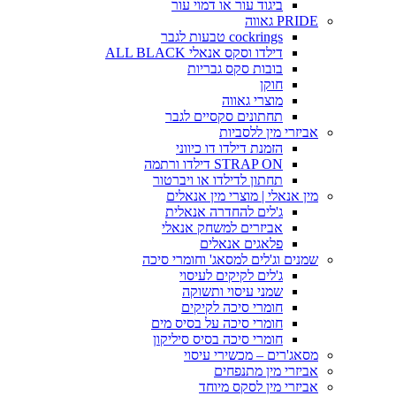
ביגוד עור או דמוי עור
PRIDE גאווה
cockrings טבעות לגבר
דילדו וסקס אנאלי ALL BLACK
בובות סקס גבריות
חוקן
מוצרי גאווה
תחתונים סקסיים לגבר
אביזרי מין ללסביות
הזמנת דילדו דו כיווני
STRAP ON דילדו ורתמה
תחתון לדילדו או ויברטור
מין אנאלי | מוצרי מין אנאלים
ג'לים להחדרה אנאלית
אביזרים למשחק אנאלי
פלאגים אנאלים
שמנים וג'לים למסאג' וחומרי סיכה
ג'לים לקיקים לעיסוי
שמני עיסוי ותשוקה
חומרי סיכה לקיקים
חומרי סיכה על בסיס מים
חומרי סיכה בסיס סיליקון
מסאג'רים – מכשירי עיסוי
אביזרי מין מתנפחים
אביזרי מין לסקס מיוחד