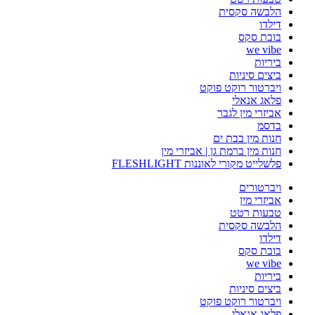
הלבשה סקסית
דילדו
בובת סקס
we vibe
ביריות
ביצים סיניות
ויברטור רוקט פוקט
פלאג אנאלי
אביזרי מין לגבר
בדסמ
חנות מין בבת ים
חנות מין ברמת גן | אביזרי מין
פלשלייט מקורי לאוננות FLESHLIGHT
ויברטורים
אביזרי מין
טבעות רטט
הלבשה סקסית
דילדו
בובת סקס
we vibe
ביריות
ביצים סיניות
ויברטור רוקט פוקט
פלאג אנאלי