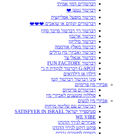
ויברטורים דמוי אמיתי
ויברטור נטען ❤️
ויברטור מופעל אפליקציה
ויברטורים יונקים או שואבים ❤️❤️❤️
ויברטור רך ויברטור סייבר סקין
ויברטור ארנבון
ויברטור סיליקון
ויברטור מאלץ אורגזמה
ויברטור ואביזרי מין גדולים
ויברטור אנאלי צר
ויברטור FUN FACTORY
G-SPOT ויברטור לנקודת ה ג'י
דילדו או דילדואים
מיני ויברטור ויברטור קטן
אביזרי מין פרימיום
ויברטורים פרימיום
סוללות ומטענים לאביזרי מין
אביזרי מין לנשים
ויברטורים עם שליטה מרחוק
סטיספייר ישראל SATISFYER IN ISRAEL
WE VIBE
אביזרים לגירוי הדגדגן
פוקט רוקט לגירוי הדגדגן
בשמים למשיכת גברים