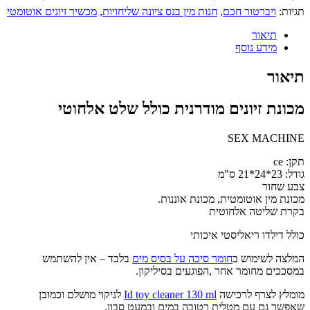
תגיות:
ויברטור חכם
,
חנות מין בנס ציונה שליחויות
,
מכשיר זיונים אוטומטי
תיאור
מידע נוסף
תיאור
מכונת זיונים מודרנית כולל שלט אלחוטי
SEX MACHINE
תקן: ce
גודל: 23*24*21 ס"מ
צבע שחור
מכונת מין אוטומטית, מכונת אוננות.
בקרת שליטה אלחוטית
כולל דילדו ריאליסטי איכותי
המלצה לשימוש ב
חומר סיכה על בסיס מים
בלבד – אין להשתמש
במסככים מחומר אחר ,הפוגעים בסיליקון.
מומלץ לצרף לרכישה
Id toy cleaner 130 ml
לניקוי מושלם וכמובן
שאפשר גם עם מטלית רטובה במים ובמעט סבון.