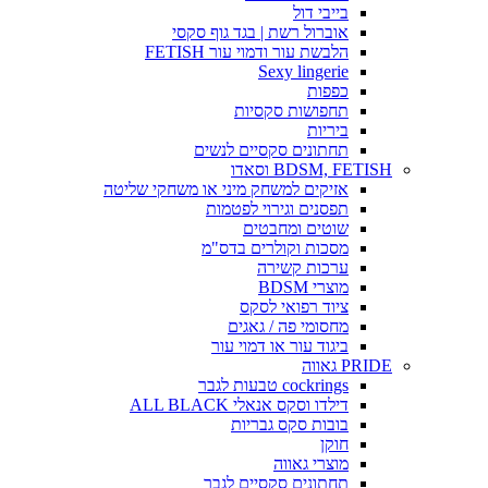
בייבי דול
אוברול רשת | בגד גוף סקסי
הלבשת עור ודמוי עור FETISH
Sexy lingerie
כפפות
תחפושות סקסיות
ביריות
תחתונים סקסיים לנשים
BDSM, FETISH וסאדו
אזיקים למשחק מיני או משחקי שליטה
תפסנים וגירוי לפטמות
שוטים ומחבטים
מסכות וקולרים בדס"מ
ערכות קשירה
מוצרי BDSM
ציוד רפואי לסקס
מחסומי פה / גאגים
ביגוד עור או דמוי עור
PRIDE גאווה
cockrings טבעות לגבר
דילדו וסקס אנאלי ALL BLACK
בובות סקס גבריות
חוקן
מוצרי גאווה
תחתונים סקסיים לגבר