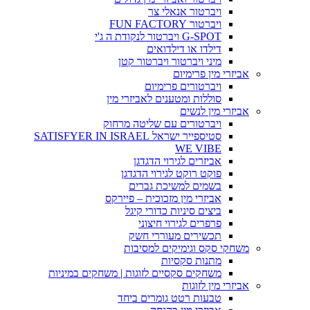
ויברטור אנאלי צר
ויברטור FUN FACTORY
G-SPOT ויברטור לנקודת ה ג'י
דילדו או דילדואים
מיני ויברטור ויברטור קטן
אביזרי מין פרימיום
ויברטורים פרימיום
סוללות ומטענים לאביזרי מין
אביזרי מין לנשים
ויברטורים עם שליטה מרחוק
סטיספייר ישראל SATISFYER IN ISRAEL
WE VIBE
אביזרים לגירוי הדגדגן
פוקט רוקט לגירוי הדגדגן
בשמים למשיכת גברים
אביזרי מין מזכוכית – פיירקס
ביצים סיניות כדורי קיגל
פרפרים לגירוי חיצוני
תכשירים מעוררי חשק
משחקי סקס וגימיקים למסיבות
מתנות סקסיות
משחקים סקסיים לזוגות | משחקים במיניות
אביזרי מין לזוגות
טבעות רטט גומרים ביחד