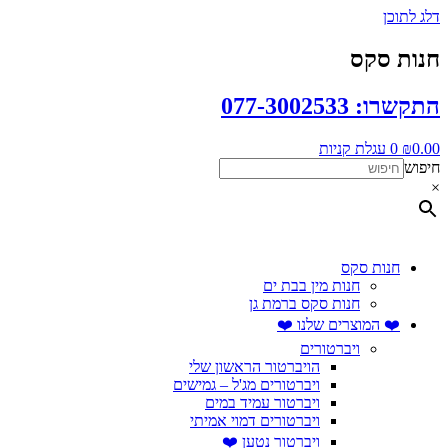
דלג לתוכן
חנות סקס
התקשרו: 077-3002533
0.00
₪
0
עגלת קניות
חיפוש
×
חנות סקס
חנות מין בבת ים
חנות סקס ברמת גן
❤️ המוצרים שלנו ❤️
ויברטורים
הויברטור הראשון שלי
ויברטורים מג'ל – גמישים
ויברטור עמיד במים
ויברטורים דמוי אמיתי
ויברטור נטען ❤️