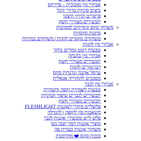
אביזרי מין מזכוכית – פיירקס
ביצים סיניות כדורי קיגל
פרפרים לגירוי חיצוני
תכשירים מעוררי חשק
משחקי סקס וגימיקים למסיבות
מתנות סקסיות
משחקים סקסיים לזוגות | משחקים במיניות
אביזרי מין לזוגות
טבעות רטט גומרים ביחד
אביזרי מין בהנחה
תכשירים מעוררי חשק
ויברטורים לזוגות
ערסל אהבה ונדנדות סקס
מסככים להחדרה אנאלית
אביזרי מין לגבר
טבעות לשמירת זקפה והשהייה
תכשירים לגברים שיפור המיניות
תכשירים מעוררי חשק
פלשלייט מקורי לאוננות FLESHLIGHT
משאבות פין לזקפה | להגדלה
פלש לייט ומכשירי אוננות לגבר
מוצרי אוננות דמוי ישבן נשי
משחקי אוננות בצורת פה
בובות סקס ❤️ מחרמנות