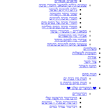
פלאגים אנאלים
שמנים וג'לים למסאג' וחומרי סיכה
ג'לים לקיקים לעיסוי
שמני עיסוי ותשוקה
חומרי סיכה לקיקים
חומרי סיכה על בסיס מים
חומרי סיכה בסיס סיליקון
מסאג'רים – מכשירי עיסוי
אביזרי מין מתנפחים
אביזרי מין לסקס מיוחד
צעצועי סקס לוהטים בהנחה
משלוחים
תשובות לשאלות
אודות
צור קשר
תקנון האתר
חנות סקס
חנות מין בבת ים
חנות סקס ברמת גן
❤️ המוצרים שלנו ❤️
ויברטורים
הויברטור הראשון שלי
ויברטורים מג'ל – גמישים
ויברטור עמיד במים