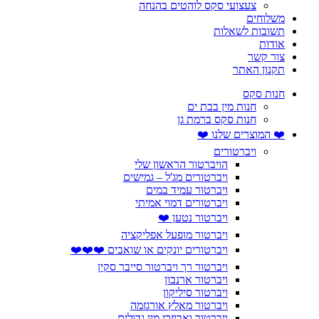
צעצועי סקס לוהטים בהנחה
משלוחים
תשובות לשאלות
אודות
צור קשר
תקנון האתר
חנות סקס
חנות מין בבת ים
חנות סקס ברמת גן
❤️ המוצרים שלנו ❤️
ויברטורים
הויברטור הראשון שלי
ויברטורים מג'ל – גמישים
ויברטור עמיד במים
ויברטורים דמוי אמיתי
ויברטור נטען ❤️
ויברטור מופעל אפליקציה
ויברטורים יונקים או שואבים ❤️❤️❤️
ויברטור רך ויברטור סייבר סקין
ויברטור ארנבון
ויברטור סיליקון
ויברטור מאלץ אורגזמה
ויברטור ואביזרי מין גדולים