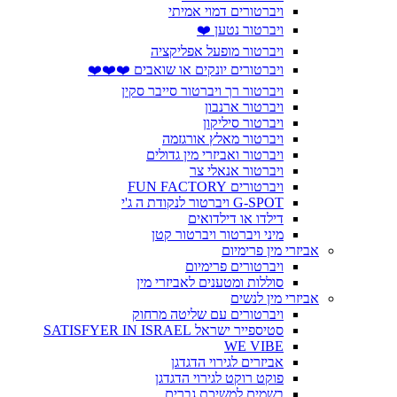
ויברטורים דמוי אמיתי
ויברטור נטען ❤️
ויברטור מופעל אפליקציה
ויברטורים יונקים או שואבים ❤️❤️❤️
ויברטור רך ויברטור סייבר סקין
ויברטור ארנבון
ויברטור סיליקון
ויברטור מאלץ אורגזמה
ויברטור ואביזרי מין גדולים
ויברטור אנאלי צר
ויברטורים FUN FACTORY
G-SPOT ויברטור לנקודת ה ג'י
דילדו או דילדואים
מיני ויברטור ויברטור קטן
אביזרי מין פרימיום
ויברטורים פרימיום
סוללות ומטענים לאביזרי מין
אביזרי מין לנשים
ויברטורים עם שליטה מרחוק
סטיספייר ישראל SATISFYER IN ISRAEL
WE VIBE
אביזרים לגירוי הדגדגן
פוקט רוקט לגירוי הדגדגן
בשמים למשיכת גברים