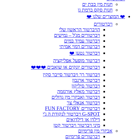
חנות מין בבת ים
חנות סקס ברמת גן
❤️ המוצרים שלנו ❤️
ויברטורים
הויברטור הראשון שלי
ויברטורים מג'ל – גמישים
ויברטור עמיד במים
ויברטורים דמוי אמיתי
ויברטור נטען ❤️
ויברטור מופעל אפליקציה
ויברטורים יונקים או שואבים ❤️❤️❤️
ויברטור רך ויברטור סייבר סקין
ויברטור ארנבון
ויברטור סיליקון
ויברטור מאלץ אורגזמה
ויברטור ואביזרי מין גדולים
ויברטור אנאלי צר
ויברטורים FUN FACTORY
G-SPOT ויברטור לנקודת ה ג'י
דילדו או דילדואים
מיני ויברטור ויברטור קטן
אביזרי מין פרימיום
ויברטורים פרימיום