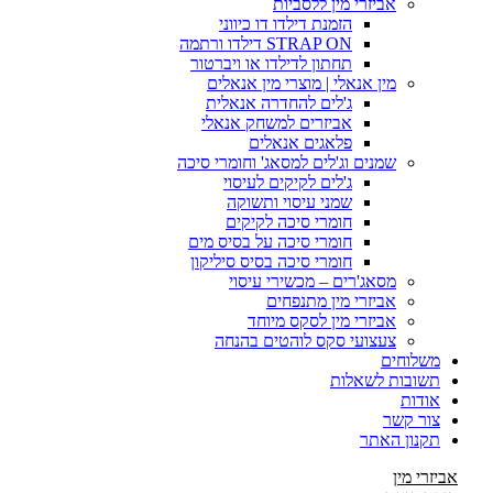
אביזרי מין ללסביות
הזמנת דילדו דו כיווני
STRAP ON דילדו ורתמה
תחתון לדילדו או ויברטור
מין אנאלי | מוצרי מין אנאלים
ג'לים להחדרה אנאלית
אביזרים למשחק אנאלי
פלאגים אנאלים
שמנים וג'לים למסאג' וחומרי סיכה
ג'לים לקיקים לעיסוי
שמני עיסוי ותשוקה
חומרי סיכה לקיקים
חומרי סיכה על בסיס מים
חומרי סיכה בסיס סיליקון
מסאג'רים – מכשירי עיסוי
אביזרי מין מתנפחים
אביזרי מין לסקס מיוחד
צעצועי סקס לוהטים בהנחה
משלוחים
תשובות לשאלות
אודות
צור קשר
תקנון האתר
אביזרי מין