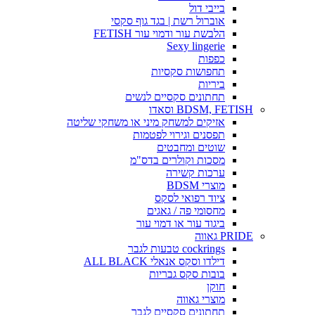
בייבי דול
אוברול רשת | בגד גוף סקסי
הלבשת עור ודמוי עור FETISH
Sexy lingerie
כפפות
תחפושות סקסיות
ביריות
תחתונים סקסיים לנשים
BDSM, FETISH וסאדו
אזיקים למשחק מיני או משחקי שליטה
תפסנים וגירוי לפטמות
שוטים ומחבטים
מסכות וקולרים בדס"מ
ערכות קשירה
מוצרי BDSM
ציוד רפואי לסקס
מחסומי פה / גאגים
ביגוד עור או דמוי עור
PRIDE גאווה
cockrings טבעות לגבר
דילדו וסקס אנאלי ALL BLACK
בובות סקס גבריות
חוקן
מוצרי גאווה
תחתונים סקסיים לגבר