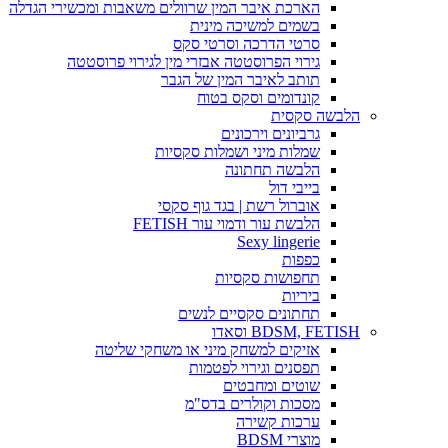
הארכת איבר המין שרוולים משאבות ומכשירי הגדלה
בשמים למשיכה מינית
סרטי הדרכה וסרטי סקס
גירוי הפרוסטטה אבזרי מין לגירוי פרוסטטה
תותב לאיבר המין של הגבר
קונדומים וסקס בטוח
הלבשה סקסית
גרביונים וירכונים
שמלות מיני ושמלות סקסיות
הלבשה תחתונה
בייבי דול
אוברול רשת | בגד גוף סקסי
הלבשת עור ודמוי עור FETISH
Sexy lingerie
כפפות
תחפושות סקסיות
ביריות
תחתונים סקסיים לנשים
BDSM, FETISH וסאדו
אזיקים למשחק מיני או משחקי שליטה
תפסנים וגירוי לפטמות
שוטים ומחבטים
מסכות וקולרים בדס"מ
ערכות קשירה
מוצרי BDSM