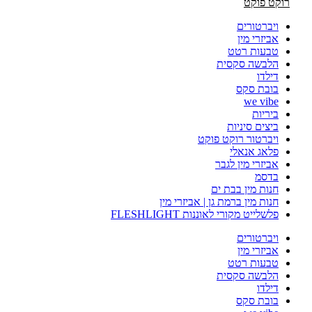
רוקט פוקט
ויברטורים
אביזרי מין
טבעות רטט
הלבשה סקסית
דילדו
בובת סקס
we vibe
ביריות
ביצים סיניות
ויברטור רוקט פוקט
פלאג אנאלי
אביזרי מין לגבר
בדסמ
חנות מין בבת ים
חנות מין ברמת גן | אביזרי מין
פלשלייט מקורי לאוננות FLESHLIGHT
ויברטורים
אביזרי מין
טבעות רטט
הלבשה סקסית
דילדו
בובת סקס