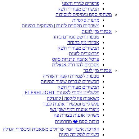
פרפרים לגירוי חיצוני
תכשירים מעוררי חשק
משחקי סקס וגימיקים למסיבות
מתנות סקסיות
משחקים סקסיים לזוגות | משחקים במיניות
אביזרי מין לזוגות
טבעות רטט גומרים ביחד
אביזרי מין בהנחה
תכשירים מעוררי חשק
ויברטורים לזוגות
ערסל אהבה ונדנדות סקס
מסככים להחדרה אנאלית
אביזרי מין לגבר
טבעות לשמירת זקפה והשהייה
תכשירים לגברים שיפור המיניות
תכשירים מעוררי חשק
פלשלייט מקורי לאוננות FLESHLIGHT
משאבות פין לזקפה | להגדלה
פלש לייט ומכשירי אוננות לגבר
מוצרי אוננות דמוי ישבן נשי
משחקי אוננות בצורת פה
בובות סקס ❤️ מחרמנות
הארכת איבר המין שרוולים משאבות ומכשירי הגדלה
בשמים למשיכה מינית