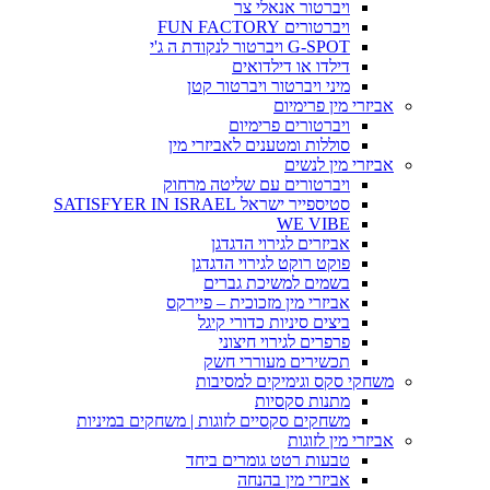
ויברטור אנאלי צר
ויברטורים FUN FACTORY
G-SPOT ויברטור לנקודת ה ג'י
דילדו או דילדואים
מיני ויברטור ויברטור קטן
אביזרי מין פרימיום
ויברטורים פרימיום
סוללות ומטענים לאביזרי מין
אביזרי מין לנשים
ויברטורים עם שליטה מרחוק
סטיספייר ישראל SATISFYER IN ISRAEL
WE VIBE
אביזרים לגירוי הדגדגן
פוקט רוקט לגירוי הדגדגן
בשמים למשיכת גברים
אביזרי מין מזכוכית – פיירקס
ביצים סיניות כדורי קיגל
פרפרים לגירוי חיצוני
תכשירים מעוררי חשק
משחקי סקס וגימיקים למסיבות
מתנות סקסיות
משחקים סקסיים לזוגות | משחקים במיניות
אביזרי מין לזוגות
טבעות רטט גומרים ביחד
אביזרי מין בהנחה