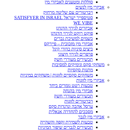
סוללות ומטענים לאביזרי מין
אביזרי מין לנשים
ויברטורים עם שליטה מרחוק
סטיספייר ישראל SATISFYER IN ISRAEL
WE VIBE
אביזרים לגירוי הדגדגן
פוקט רוקט לגירוי הדגדגן
בשמים למשיכת גברים
אביזרי מין מזכוכית – פיירקס
ביצים סיניות כדורי קיגל
פרפרים לגירוי חיצוני
תכשירים מעוררי חשק
משחקי סקס וגימיקים למסיבות
מתנות סקסיות
משחקים סקסיים לזוגות | משחקים במיניות
אביזרי מין לזוגות
טבעות רטט גומרים ביחד
אביזרי מין בהנחה
תכשירים מעוררי חשק
ויברטורים לזוגות
ערסל אהבה ונדנדות סקס
מסככים להחדרה אנאלית
אביזרי מין לגבר
טבעות לשמירת זקפה והשהייה
תכשירים לגברים שיפור המיניות