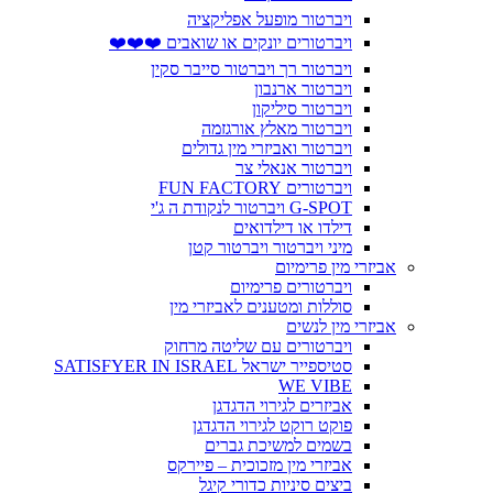
ויברטור מופעל אפליקציה
ויברטורים יונקים או שואבים ❤️❤️❤️
ויברטור רך ויברטור סייבר סקין
ויברטור ארנבון
ויברטור סיליקון
ויברטור מאלץ אורגזמה
ויברטור ואביזרי מין גדולים
ויברטור אנאלי צר
ויברטורים FUN FACTORY
G-SPOT ויברטור לנקודת ה ג'י
דילדו או דילדואים
מיני ויברטור ויברטור קטן
אביזרי מין פרימיום
ויברטורים פרימיום
סוללות ומטענים לאביזרי מין
אביזרי מין לנשים
ויברטורים עם שליטה מרחוק
סטיספייר ישראל SATISFYER IN ISRAEL
WE VIBE
אביזרים לגירוי הדגדגן
פוקט רוקט לגירוי הדגדגן
בשמים למשיכת גברים
אביזרי מין מזכוכית – פיירקס
ביצים סיניות כדורי קיגל