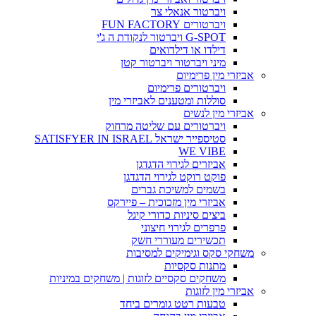
ויברטור אנאלי צר
ויברטורים FUN FACTORY
G-SPOT ויברטור לנקודת ה ג'י
דילדו או דילדואים
מיני ויברטור ויברטור קטן
אביזרי מין פרימיום
ויברטורים פרימיום
סוללות ומטענים לאביזרי מין
אביזרי מין לנשים
ויברטורים עם שליטה מרחוק
סטיספייר ישראל SATISFYER IN ISRAEL
WE VIBE
אביזרים לגירוי הדגדגן
פוקט רוקט לגירוי הדגדגן
בשמים למשיכת גברים
אביזרי מין מזכוכית – פיירקס
ביצים סיניות כדורי קיגל
פרפרים לגירוי חיצוני
תכשירים מעוררי חשק
משחקי סקס וגימיקים למסיבות
מתנות סקסיות
משחקים סקסיים לזוגות | משחקים במיניות
אביזרי מין לזוגות
טבעות רטט גומרים ביחד