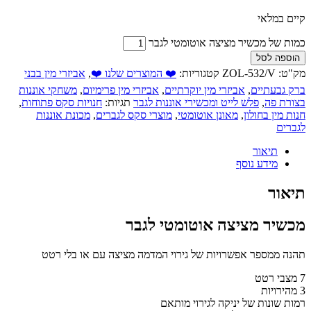
קיים במלאי
כמות של מכשיר מציצה אוטומטי לגבר
הוספה לסל
מק"ט:
ZOL-532/V
קטגוריות:
❤️ המוצרים שלנו ❤️
,
אביזרי מין בבני
ברק גבעתיים
,
אביזרי מין יוקרתיים
,
אביזרי מין פרימיום
,
משחקי אוננות
בצורת פה
,
פלש לייט ומכשירי אוננות לגבר
תגיות:
חנויות סקס פתוחות
,
חנות מין בחולון
,
מאונן אוטומטי
,
מוצרי סקס לגברים
,
מכונת אוננות
לגברים
תיאור
מידע נוסף
תיאור
מכשיר מציצה אוטומטי לגבר
תהנה ממספר אפשרויות של גירוי המדמה מציצה עם או בלי רטט
7 מצבי רטט
3 מהירויות
רמות שונות של יניקה לגירוי מותאם