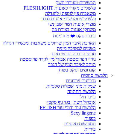
תכשירים מעוררי חשק
פלשלייט מקורי לאוננות FLESHLIGHT
משאבות פין לזקפה | להגדלה
פלש לייט ומכשירי אוננות לגבר
מוצרי אוננות דמוי ישבן נשי
משחקי אוננות בצורת פה
בובות סקס ❤️ מחרמנות
הארכת איבר המין שרוולים משאבות ומכשירי הגדלה
בשמים למשיכה מינית
סרטי הדרכה וסרטי סקס
גירוי הפרוסטטה אבזרי מין לגירוי פרוסטטה
תותב לאיבר המין של הגבר
קונדומים וסקס בטוח
הלבשה סקסית
גרביונים וירכונים
שמלות מיני ושמלות סקסיות
הלבשה תחתונה
בייבי דול
אוברול רשת | בגד גוף סקסי
הלבשת עור ודמוי עור FETISH
Sexy lingerie
כפפות
תחפושות סקסיות
ביריות