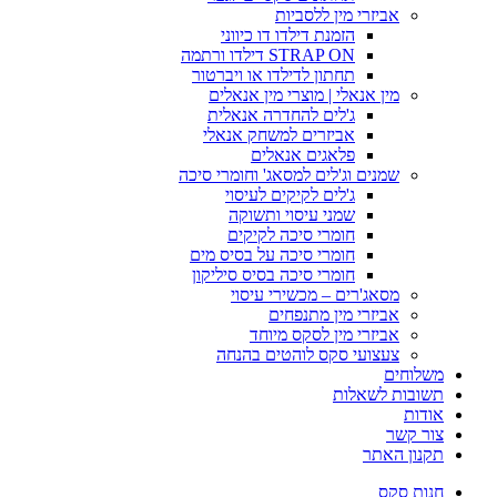
אביזרי מין ללסביות
הזמנת דילדו דו כיווני
STRAP ON דילדו ורתמה
תחתון לדילדו או ויברטור
מין אנאלי | מוצרי מין אנאלים
ג'לים להחדרה אנאלית
אביזרים למשחק אנאלי
פלאגים אנאלים
שמנים וג'לים למסאג' וחומרי סיכה
ג'לים לקיקים לעיסוי
שמני עיסוי ותשוקה
חומרי סיכה לקיקים
חומרי סיכה על בסיס מים
חומרי סיכה בסיס סיליקון
מסאג'רים – מכשירי עיסוי
אביזרי מין מתנפחים
אביזרי מין לסקס מיוחד
צעצועי סקס לוהטים בהנחה
משלוחים
תשובות לשאלות
אודות
צור קשר
תקנון האתר
חנות סקס