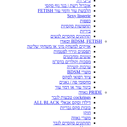
בייבי דול
אוברול רשת | בגד גוף סקסי
הלבשת עור ודמוי עור FETISH
Sexy lingerie
כפפות
תחפושות סקסיות
ביריות
תחתונים סקסיים לנשים
BDSM, FETISH וסאדו
אזיקים למשחק מיני או משחקי שליטה
תפסנים וגירוי לפטמות
שוטים ומחבטים
מסכות וקולרים בדס"מ
ערכות קשירה
מוצרי BDSM
ציוד רפואי לסקס
מחסומי פה / גאגים
ביגוד עור או דמוי עור
PRIDE גאווה
cockrings טבעות לגבר
דילדו וסקס אנאלי ALL BLACK
בובות סקס גבריות
חוקן
מוצרי גאווה
תחתונים סקסיים לגבר