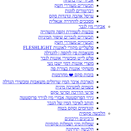
אביזרי מין בהנחה
תכשירים מעוררי חשק
ויברטורים לזוגות
ערסל אהבה ונדנדות סקס
מסככים להחדרה אנאלית
אביזרי מין לגבר
טבעות לשמירת זקפה והשהייה
תכשירים לגברים שיפור המיניות
תכשירים מעוררי חשק
פלשלייט מקורי לאוננות FLESHLIGHT
משאבות פין לזקפה | להגדלה
פלש לייט ומכשירי אוננות לגבר
מוצרי אוננות דמוי ישבן נשי
משחקי אוננות בצורת פה
בובות סקס ❤️ מחרמנות
הארכת איבר המין שרוולים משאבות ומכשירי הגדלה
בשמים למשיכה מינית
סרטי הדרכה וסרטי סקס
גירוי הפרוסטטה אבזרי מין לגירוי פרוסטטה
תותב לאיבר המין של הגבר
קונדומים וסקס בטוח
הלבשה סקסית
גרביונים וירכונים
שמלות מיני ושמלות סקסיות
הלבשה תחתונה