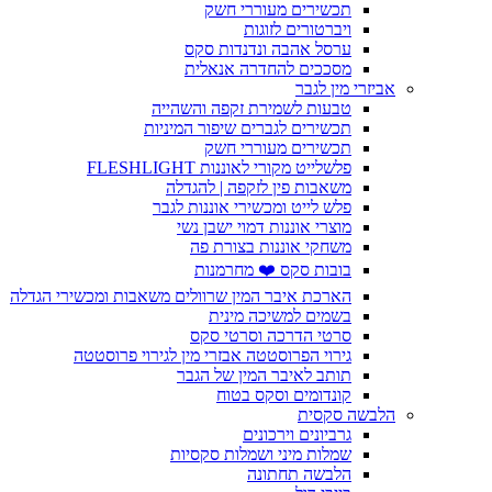
תכשירים מעוררי חשק
ויברטורים לזוגות
ערסל אהבה ונדנדות סקס
מסככים להחדרה אנאלית
אביזרי מין לגבר
טבעות לשמירת זקפה והשהייה
תכשירים לגברים שיפור המיניות
תכשירים מעוררי חשק
פלשלייט מקורי לאוננות FLESHLIGHT
משאבות פין לזקפה | להגדלה
פלש לייט ומכשירי אוננות לגבר
מוצרי אוננות דמוי ישבן נשי
משחקי אוננות בצורת פה
בובות סקס ❤️ מחרמנות
הארכת איבר המין שרוולים משאבות ומכשירי הגדלה
בשמים למשיכה מינית
סרטי הדרכה וסרטי סקס
גירוי הפרוסטטה אבזרי מין לגירוי פרוסטטה
תותב לאיבר המין של הגבר
קונדומים וסקס בטוח
הלבשה סקסית
גרביונים וירכונים
שמלות מיני ושמלות סקסיות
הלבשה תחתונה