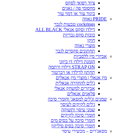
ציוד רפואי לסקס
מחסומי פה / גאגים
ביגוד עור או דמוי עור
PRIDE גאווה
cockrings טבעות לגבר
דילדו וסקס אנאלי ALL BLACK
בובות סקס גבריות
חוקן
מוצרי גאווה
תחתונים סקסיים לגבר
אביזרי מין ללסביות
הזמנת דילדו דו כיווני
STRAP ON דילדו ורתמה
תחתון לדילדו או ויברטור
מין אנאלי | מוצרי מין אנאלים
ג'לים להחדרה אנאלית
אביזרים למשחק אנאלי
פלאגים אנאלים
שמנים וג'לים למסאג' וחומרי סיכה
ג'לים לקיקים לעיסוי
שמני עיסוי ותשוקה
חומרי סיכה לקיקים
חומרי סיכה על בסיס מים
חומרי סיכה בסיס סיליקון
מסאג'רים – מכשירי עיסוי