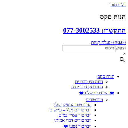
דלג לתוכן
חנות סקס
התקשרו: 077-3002533
0.00
₪
0
עגלת קניות
חיפוש
×
חנות סקס
חנות מין בבת ים
חנות סקס ברמת גן
❤️ המוצרים שלנו ❤️
ויברטורים
הויברטור הראשון שלי
ויברטורים מג'ל – גמישים
ויברטור עמיד במים
ויברטורים דמוי אמיתי
ויברטור נטען ❤️