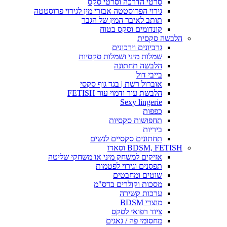
סרטי הדרכה וסרטי סקס
גירוי הפרוסטטה אבזרי מין לגירוי פרוסטטה
תותב לאיבר המין של הגבר
קונדומים וסקס בטוח
הלבשה סקסית
גרביונים וירכונים
שמלות מיני ושמלות סקסיות
הלבשה תחתונה
בייבי דול
אוברול רשת | בגד גוף סקסי
הלבשת עור ודמוי עור FETISH
Sexy lingerie
כפפות
תחפושות סקסיות
ביריות
תחתונים סקסיים לנשים
BDSM, FETISH וסאדו
אזיקים למשחק מיני או משחקי שליטה
תפסנים וגירוי לפטמות
שוטים ומחבטים
מסכות וקולרים בדס"מ
ערכות קשירה
מוצרי BDSM
ציוד רפואי לסקס
מחסומי פה / גאגים