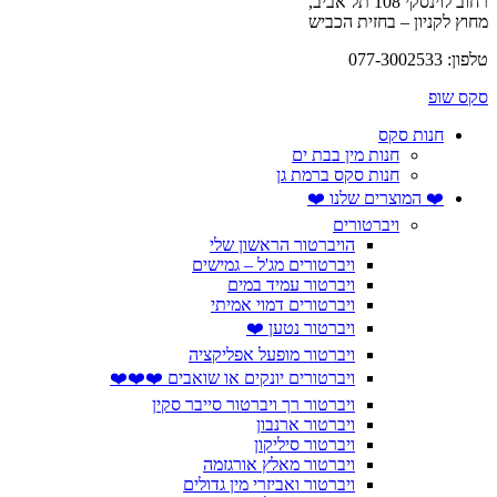
רחוב לוינסקי 108 תל אביב,
מחוץ לקניון – בחזית הכביש
טלפון: 077-3002533
סקס שופ
חנות סקס
חנות מין בבת ים
חנות סקס ברמת גן
❤️ המוצרים שלנו ❤️
ויברטורים
הויברטור הראשון שלי
ויברטורים מג'ל – גמישים
ויברטור עמיד במים
ויברטורים דמוי אמיתי
ויברטור נטען ❤️
ויברטור מופעל אפליקציה
ויברטורים יונקים או שואבים ❤️❤️❤️
ויברטור רך ויברטור סייבר סקין
ויברטור ארנבון
ויברטור סיליקון
ויברטור מאלץ אורגזמה
ויברטור ואביזרי מין גדולים