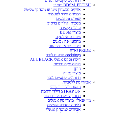
תחתונים סקסיים לנשים
BDSM, FETISH וסאדו
אזיקים למשחק מיני או משחקי שליטה
תפסנים וגירוי לפטמות
שוטים ומחבטים
מסכות וקולרים בדס"מ
ערכות קשירה
מוצרי BDSM
ציוד רפואי לסקס
מחסומי פה / גאגים
ביגוד עור או דמוי עור
PRIDE גאווה
cockrings טבעות לגבר
דילדו וסקס אנאלי ALL BLACK
בובות סקס גבריות
חוקן
מוצרי גאווה
תחתונים סקסיים לגבר
אביזרי מין ללסביות
הזמנת דילדו דו כיווני
STRAP ON דילדו ורתמה
תחתון לדילדו או ויברטור
מין אנאלי | מוצרי מין אנאלים
ג'לים להחדרה אנאלית
אביזרים למשחק אנאלי