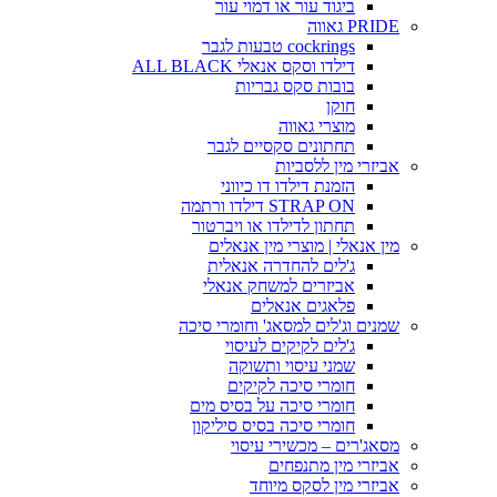
ביגוד עור או דמוי עור
PRIDE גאווה
cockrings טבעות לגבר
דילדו וסקס אנאלי ALL BLACK
בובות סקס גבריות
חוקן
מוצרי גאווה
תחתונים סקסיים לגבר
אביזרי מין ללסביות
הזמנת דילדו דו כיווני
STRAP ON דילדו ורתמה
תחתון לדילדו או ויברטור
מין אנאלי | מוצרי מין אנאלים
ג'לים להחדרה אנאלית
אביזרים למשחק אנאלי
פלאגים אנאלים
שמנים וג'לים למסאג' וחומרי סיכה
ג'לים לקיקים לעיסוי
שמני עיסוי ותשוקה
חומרי סיכה לקיקים
חומרי סיכה על בסיס מים
חומרי סיכה בסיס סיליקון
מסאג'רים – מכשירי עיסוי
אביזרי מין מתנפחים
אביזרי מין לסקס מיוחד