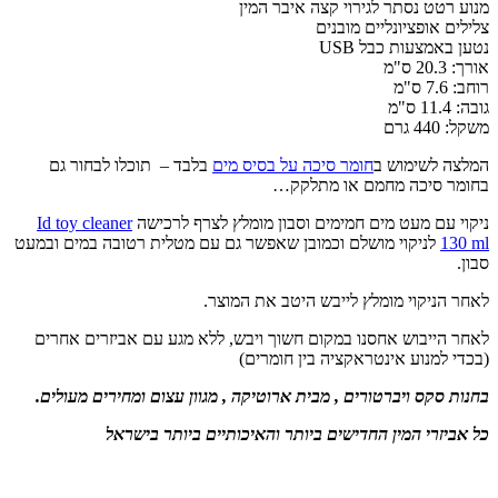
מנוע רטט נסתר לגירוי קצה איבר המין
צלילים אופציונליים מובנים
נטען באמצעות כבל USB
אורך: 20.3 ס"מ
רוחב: 7.6 ס"מ
גובה: 11.4 ס"מ
משקל: 440 גרם
המלצה לשימוש ב
חומר סיכה על בסיס מים
בלבד – תוכלו לבחור גם
בחומר סיכה מחמם או מתלקק…
ניקוי עם מעט מים חמימים וסבון מומלץ לצרף לרכישה
Id toy cleaner
130 ml
לניקוי מושלם וכמובן שאפשר גם עם מטלית רטובה במים ובמעט
סבון.
לאחר הניקוי מומלץ לייבש היטב את המוצר.
לאחר הייבוש אחסנו במקום חשוך ויבש, ללא מגע עם אביזרים אחרים
(בכדי למנוע אינטראקציה בין חומרים)
בחנות סקס ויברטורים , מבית ארוטיקה , מגוון עצום ומחירים מעולים.
כל אביזרי המין החדישים ביותר והאיכותיים ביותר בישראל