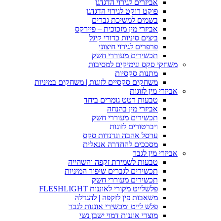
אביזרים לגירוי הדגדגן
פוקט רוקט לגירוי הדגדגן
בשמים למשיכת גברים
אביזרי מין מזכוכית – פיירקס
ביצים סיניות כדורי קיגל
פרפרים לגירוי חיצוני
תכשירים מעוררי חשק
משחקי סקס וגימיקים למסיבות
מתנות סקסיות
משחקים סקסיים לזוגות | משחקים במיניות
אביזרי מין לזוגות
טבעות רטט גומרים ביחד
אביזרי מין בהנחה
תכשירים מעוררי חשק
ויברטורים לזוגות
ערסל אהבה ונדנדות סקס
מסככים להחדרה אנאלית
אביזרי מין לגבר
טבעות לשמירת זקפה והשהייה
תכשירים לגברים שיפור המיניות
תכשירים מעוררי חשק
פלשלייט מקורי לאוננות FLESHLIGHT
משאבות פין לזקפה | להגדלה
פלש לייט ומכשירי אוננות לגבר
מוצרי אוננות דמוי ישבן נשי