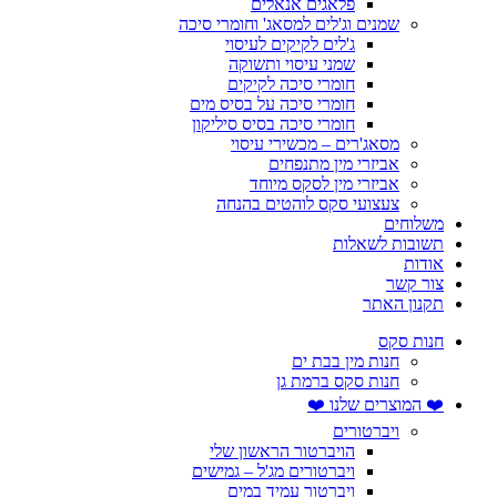
פלאגים אנאלים
שמנים וג'לים למסאג' וחומרי סיכה
ג'לים לקיקים לעיסוי
שמני עיסוי ותשוקה
חומרי סיכה לקיקים
חומרי סיכה על בסיס מים
חומרי סיכה בסיס סיליקון
מסאג'רים – מכשירי עיסוי
אביזרי מין מתנפחים
אביזרי מין לסקס מיוחד
צעצועי סקס לוהטים בהנחה
משלוחים
תשובות לשאלות
אודות
צור קשר
תקנון האתר
חנות סקס
חנות מין בבת ים
חנות סקס ברמת גן
❤️ המוצרים שלנו ❤️
ויברטורים
הויברטור הראשון שלי
ויברטורים מג'ל – גמישים
ויברטור עמיד במים