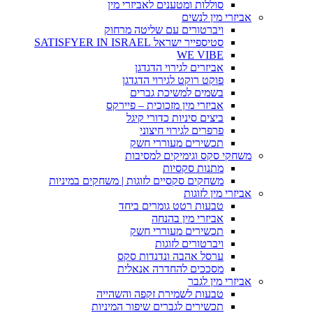
סוללות ומטענים לאביזרי מין
אביזרי מין לנשים
ויברטורים עם שליטה מרחוק
סטיספייר ישראל SATISFYER IN ISRAEL
WE VIBE
אביזרים לגירוי הדגדגן
פוקט רוקט לגירוי הדגדגן
בשמים למשיכת גברים
אביזרי מין מזכוכית – פיירקס
ביצים סיניות כדורי קיגל
פרפרים לגירוי חיצוני
תכשירים מעוררי חשק
משחקי סקס וגימיקים למסיבות
מתנות סקסיות
משחקים סקסיים לזוגות | משחקים במיניות
אביזרי מין לזוגות
טבעות רטט גומרים ביחד
אביזרי מין בהנחה
תכשירים מעוררי חשק
ויברטורים לזוגות
ערסל אהבה ונדנדות סקס
מסככים להחדרה אנאלית
אביזרי מין לגבר
טבעות לשמירת זקפה והשהייה
תכשירים לגברים שיפור המיניות