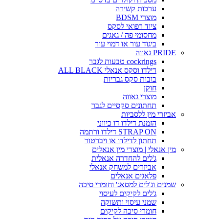
ערכות קשירה
מוצרי BDSM
ציוד רפואי לסקס
מחסומי פה / גאגים
ביגוד עור או דמוי עור
PRIDE גאווה
cockrings טבעות לגבר
דילדו וסקס אנאלי ALL BLACK
בובות סקס גבריות
חוקן
מוצרי גאווה
תחתונים סקסיים לגבר
אביזרי מין ללסביות
הזמנת דילדו דו כיווני
STRAP ON דילדו ורתמה
תחתון לדילדו או ויברטור
מין אנאלי | מוצרי מין אנאלים
ג'לים להחדרה אנאלית
אביזרים למשחק אנאלי
פלאגים אנאלים
שמנים וג'לים למסאג' וחומרי סיכה
ג'לים לקיקים לעיסוי
שמני עיסוי ותשוקה
חומרי סיכה לקיקים