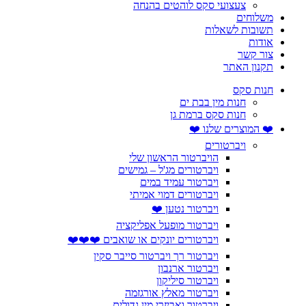
צעצועי סקס לוהטים בהנחה
משלוחים
תשובות לשאלות
אודות
צור קשר
תקנון האתר
חנות סקס
חנות מין בבת ים
חנות סקס ברמת גן
❤️ המוצרים שלנו ❤️
ויברטורים
הויברטור הראשון שלי
ויברטורים מג'ל – גמישים
ויברטור עמיד במים
ויברטורים דמוי אמיתי
ויברטור נטען ❤️
ויברטור מופעל אפליקציה
ויברטורים יונקים או שואבים ❤️❤️❤️
ויברטור רך ויברטור סייבר סקין
ויברטור ארנבון
ויברטור סיליקון
ויברטור מאלץ אורגזמה
ויברטור ואביזרי מין גדולים