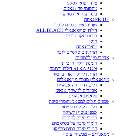
ציוד רפואי לסקס
מחסומי פה / גאגים
ביגוד עור או דמוי עור
PRIDE גאווה
cockrings טבעות לגבר
דילדו וסקס אנאלי ALL BLACK
בובות סקס גבריות
חוקן
מוצרי גאווה
תחתונים סקסיים לגבר
אביזרי מין ללסביות
הזמנת דילדו דו כיווני
STRAP ON דילדו ורתמה
תחתון לדילדו או ויברטור
מין אנאלי | מוצרי מין אנאלים
ג'לים להחדרה אנאלית
אביזרים למשחק אנאלי
פלאגים אנאלים
שמנים וג'לים למסאג' וחומרי סיכה
ג'לים לקיקים לעיסוי
שמני עיסוי ותשוקה
חומרי סיכה לקיקים
חומרי סיכה על בסיס מים
חומרי סיכה בסיס סיליקון
מסאג'רים – מכשירי עיסוי