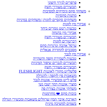
פרפרים לגירוי חיצוני
תכשירים מעוררי חשק
משחקי סקס וגימיקים למסיבות
מתנות סקסיות
משחקים סקסיים לזוגות | משחקים במיניות
אביזרי מין לזוגות
טבעות רטט גומרים ביחד
אביזרי מין בהנחה
תכשירים מעוררי חשק
ויברטורים לזוגות
ערסל אהבה ונדנדות סקס
מסככים להחדרה אנאלית
אביזרי מין לגבר
טבעות לשמירת זקפה והשהייה
תכשירים לגברים שיפור המיניות
תכשירים מעוררי חשק
פלשלייט מקורי לאוננות FLESHLIGHT
משאבות פין לזקפה | להגדלה
פלש לייט ומכשירי אוננות לגבר
מוצרי אוננות דמוי ישבן נשי
משחקי אוננות בצורת פה
בובות סקס ❤️ מחרמנות
הארכת איבר המין שרוולים משאבות ומכשירי הגדלה
בשמים למשיכה מינית