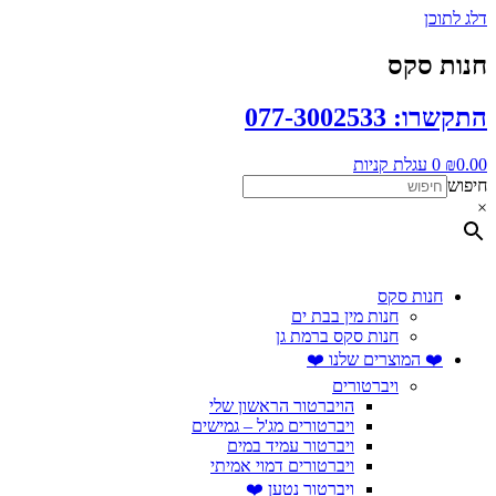
דלג לתוכן
חנות סקס
התקשרו: 077-3002533
0.00
₪
0
עגלת קניות
חיפוש
×
חנות סקס
חנות מין בבת ים
חנות סקס ברמת גן
❤️ המוצרים שלנו ❤️
ויברטורים
הויברטור הראשון שלי
ויברטורים מג'ל – גמישים
ויברטור עמיד במים
ויברטורים דמוי אמיתי
ויברטור נטען ❤️