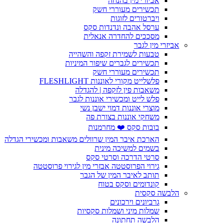
אביזרי מין בהנחה
תכשירים מעוררי חשק
ויברטורים לזוגות
ערסל אהבה ונדנדות סקס
מסככים להחדרה אנאלית
אביזרי מין לגבר
טבעות לשמירת זקפה והשהייה
תכשירים לגברים שיפור המיניות
תכשירים מעוררי חשק
פלשלייט מקורי לאוננות FLESHLIGHT
משאבות פין לזקפה | להגדלה
פלש לייט ומכשירי אוננות לגבר
מוצרי אוננות דמוי ישבן נשי
משחקי אוננות בצורת פה
בובות סקס ❤️ מחרמנות
הארכת איבר המין שרוולים משאבות ומכשירי הגדלה
בשמים למשיכה מינית
סרטי הדרכה וסרטי סקס
גירוי הפרוסטטה אבזרי מין לגירוי פרוסטטה
תותב לאיבר המין של הגבר
קונדומים וסקס בטוח
הלבשה סקסית
גרביונים וירכונים
שמלות מיני ושמלות סקסיות
הלבשה תחתונה