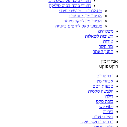
חומרי סיכה על בסיס מים
חומרי סיכה בסיס סיליקון
מסאג'רים – מכשירי עיסוי
אביזרי מין מתנפחים
אביזרי מין לסקס מיוחד
צעצועי סקס לוהטים בהנחה
משלוחים
תשובות לשאלות
אודות
צור קשר
תקנון האתר
אביזרי מין
רוקט פוקט
ויברטורים
אביזרי מין
טבעות רטט
הלבשה סקסית
דילדו
בובת סקס
we vibe
ביריות
ביצים סיניות
ויברטור רוקט פוקט
פלאג אנאלי