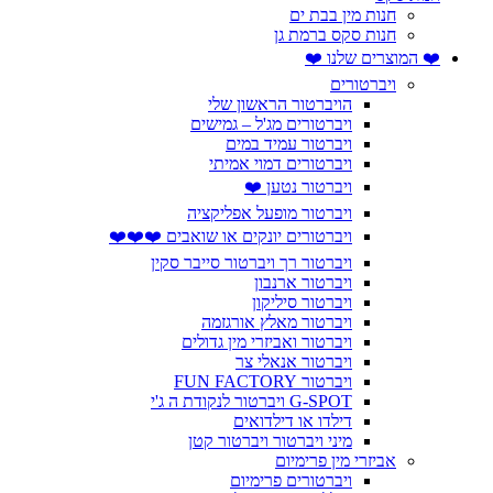
חנות מין בבת ים
חנות סקס ברמת גן
❤️ המוצרים שלנו ❤️
ויברטורים
הויברטור הראשון שלי
ויברטורים מג'ל – גמישים
ויברטור עמיד במים
ויברטורים דמוי אמיתי
ויברטור נטען ❤️
ויברטור מופעל אפליקציה
ויברטורים יונקים או שואבים ❤️❤️❤️
ויברטור רך ויברטור סייבר סקין
ויברטור ארנבון
ויברטור סיליקון
ויברטור מאלץ אורגזמה
ויברטור ואביזרי מין גדולים
ויברטור אנאלי צר
ויברטור FUN FACTORY
G-SPOT ויברטור לנקודת ה ג'י
דילדו או דילדואים
מיני ויברטור ויברטור קטן
אביזרי מין פרימיום
ויברטורים פרימיום