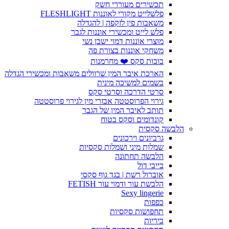
תכשירים מעוררי חשק
פלשלייט מקורי לאוננות FLESHLIGHT
משאבות פין לזקפה | להגדלה
פלש לייט ומכשירי אוננות לגבר
מוצרי אוננות דמוי ישבן נשי
משחקי אוננות בצורת פה
בובות סקס ❤️ מחרמנות
הארכת איבר המין שרוולים משאבות ומכשירי הגדלה
בשמים למשיכה מינית
סרטי הדרכה וסרטי סקס
גירוי הפרוסטטה אבזרי מין לגירוי פרוסטטה
תותב לאיבר המין של הגבר
קונדומים וסקס בטוח
הלבשה סקסית
גרביונים וירכונים
שמלות מיני ושמלות סקסיות
הלבשה תחתונה
בייבי דול
אוברול רשת | בגד גוף סקסי
הלבשת עור ודמוי עור FETISH
Sexy lingerie
כפפות
תחפושות סקסיות
ביריות