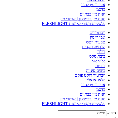
אביזרי מין לגבר
בדסמ
חנות מין בבת ים
חנות מין ברמת גן | אביזרי מין
פלשלייט מקורי לאוננות FLESHLIGHT
ויברטורים
אביזרי מין
טבעות רטט
הלבשה סקסית
דילדו
בובת סקס
we vibe
ביריות
ביצים סיניות
ויברטור רוקט פוקט
פלאג אנאלי
אביזרי מין לגבר
בדסמ
חנות מין בבת ים
חנות מין ברמת גן | אביזרי מין
פלשלייט מקורי לאוננות FLESHLIGHT
חיפוש