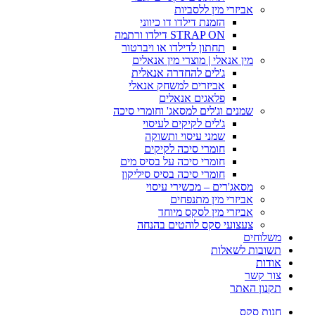
אביזרי מין ללסביות
הזמנת דילדו דו כיווני
STRAP ON דילדו ורתמה
תחתון לדילדו או ויברטור
מין אנאלי | מוצרי מין אנאלים
ג'לים להחדרה אנאלית
אביזרים למשחק אנאלי
פלאגים אנאלים
שמנים וג'לים למסאג' וחומרי סיכה
ג'לים לקיקים לעיסוי
שמני עיסוי ותשוקה
חומרי סיכה לקיקים
חומרי סיכה על בסיס מים
חומרי סיכה בסיס סיליקון
מסאג'רים – מכשירי עיסוי
אביזרי מין מתנפחים
אביזרי מין לסקס מיוחד
צעצועי סקס לוהטים בהנחה
משלוחים
תשובות לשאלות
אודות
צור קשר
תקנון האתר
חנות סקס