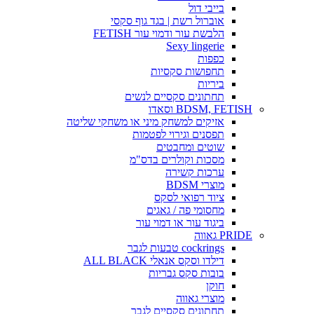
בייבי דול
אוברול רשת | בגד גוף סקסי
הלבשת עור ודמוי עור FETISH
Sexy lingerie
כפפות
תחפושות סקסיות
ביריות
תחתונים סקסיים לנשים
BDSM, FETISH וסאדו
אזיקים למשחק מיני או משחקי שליטה
תפסנים וגירוי לפטמות
שוטים ומחבטים
מסכות וקולרים בדס"מ
ערכות קשירה
מוצרי BDSM
ציוד רפואי לסקס
מחסומי פה / גאגים
ביגוד עור או דמוי עור
PRIDE גאווה
cockrings טבעות לגבר
דילדו וסקס אנאלי ALL BLACK
בובות סקס גבריות
חוקן
מוצרי גאווה
תחתונים סקסיים לגבר