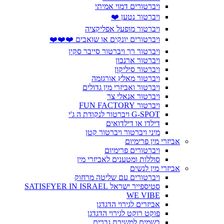
ויברטורים דמוי אמיתי
ויברטור נטען ❤️
ויברטור מופעל אפליקציה
ויברטורים יונקים או שואבים ❤️❤️❤️
ויברטור רך ויברטור סייבר סקין
ויברטור ארנבון
ויברטור סיליקון
ויברטור מאלץ אורגזמה
ויברטור ואביזרי מין גדולים
ויברטור אנאלי צר
ויברטור FUN FACTORY
G-SPOT ויברטור לנקודת ה ג'י
דילדו או דילדואים
מיני ויברטור ויברטור קטן
אביזרי מין פרימיום
ויברטורים פרימיום
סוללות ומטענים לאביזרי מין
אביזרי מין לנשים
ויברטורים עם שליטה מרחוק
סטיספייר ישראל SATISFYER IN ISRAEL
WE VIBE
אביזרים לגירוי הדגדגן
פוקט רוקט לגירוי הדגדגן
בשמים למשיכת גברים