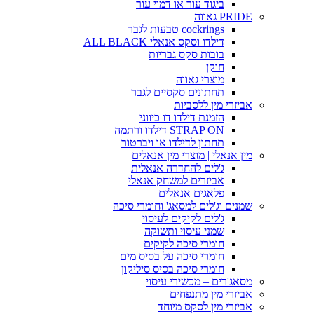
ביגוד עור או דמוי עור
PRIDE גאווה
cockrings טבעות לגבר
דילדו וסקס אנאלי ALL BLACK
בובות סקס גבריות
חוקן
מוצרי גאווה
תחתונים סקסיים לגבר
אביזרי מין ללסביות
הזמנת דילדו דו כיווני
STRAP ON דילדו ורתמה
תחתון לדילדו או ויברטור
מין אנאלי | מוצרי מין אנאלים
ג'לים להחדרה אנאלית
אביזרים למשחק אנאלי
פלאגים אנאלים
שמנים וג'לים למסאג' וחומרי סיכה
ג'לים לקיקים לעיסוי
שמני עיסוי ותשוקה
חומרי סיכה לקיקים
חומרי סיכה על בסיס מים
חומרי סיכה בסיס סיליקון
מסאג'רים – מכשירי עיסוי
אביזרי מין מתנפחים
אביזרי מין לסקס מיוחד