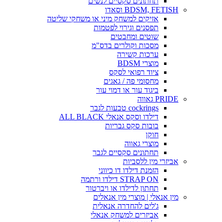
תחתונים סקסיים לנשים
BDSM, FETISH וסאדו
אזיקים למשחק מיני או משחקי שליטה
תפסנים וגירוי לפטמות
שוטים ומחבטים
מסכות וקולרים בדס"מ
ערכות קשירה
מוצרי BDSM
ציוד רפואי לסקס
מחסומי פה / גאגים
ביגוד עור או דמוי עור
PRIDE גאווה
cockrings טבעות לגבר
דילדו וסקס אנאלי ALL BLACK
בובות סקס גבריות
חוקן
מוצרי גאווה
תחתונים סקסיים לגבר
אביזרי מין ללסביות
הזמנת דילדו דו כיווני
STRAP ON דילדו ורתמה
תחתון לדילדו או ויברטור
מין אנאלי | מוצרי מין אנאלים
ג'לים להחדרה אנאלית
אביזרים למשחק אנאלי