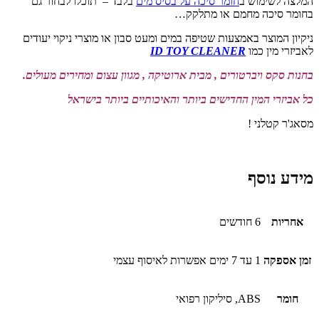
המלצה לשימוש ב
חומר סיכה על בסיס מים
בלבד – תוכלו לבחור גם
בחומר סיכה מחמם או מתלקק…
ניקיון המוצר באמצעות שטיפה במים ומעט סבון או מוצרי ניקוי יעודים
לאביזרי מין כמו
ID TOY CLEANER
בחנות סקס ויברטורים , מבית ארוטיקה , מגוון עצום ומחירים מעולים.
כל אביזרי המין החדישים ביותר והאיכותיים ביותר בישראל
מסאג'ר קטלני !
מידע נוסף
אחריות
6 חודשים
זמן אספקה
1 עד 7 ימים אפשרות לאיסוף עצמי
חומר
ABS, סיליקון רפואי