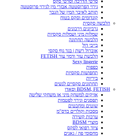
סרטי הדרכה וסרטי סקס
גירוי הפרוסטטה אבזרי מין לגירוי פרוסטטה
תותב לאיבר המין של הגבר
קונדומים וסקס בטוח
הלבשה סקסית
גרביונים וירכונים
שמלות מיני ושמלות סקסיות
הלבשה תחתונה
בייבי דול
אוברול רשת | בגד גוף סקסי
הלבשת עור ודמוי עור FETISH
Sexy lingerie
כפפות
תחפושות סקסיות
ביריות
תחתונים סקסיים לנשים
BDSM, FETISH וסאדו
אזיקים למשחק מיני או משחקי שליטה
תפסנים וגירוי לפטמות
שוטים ומחבטים
מסכות וקולרים בדס"מ
ערכות קשירה
מוצרי BDSM
ציוד רפואי לסקס
מחסומי פה / גאגים