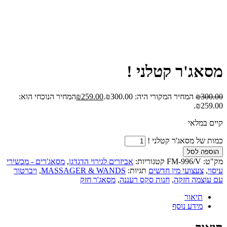
מסאג'ר קטלני !
300.00
₪
המחיר המקורי היה: ₪300.00.
259.00
₪
המחיר הנוכחי הוא:
₪259.00.
קיים במלאי
כמות של מסאג'ר קטלני !
הוספה לסל
מק"ט:
FM-996/V
קטגוריות:
אביזרים לגירוי הדגדגן
,
מסאג'רים - מכשירי
עיסוי
,
צעצועי מין חדשים
תגיות:
MASSAGER & WANDS
,
ויברטור
עם עוצמה חזקה
,
חנות סקס רעננה
,
מסאג'ר חזק
תיאור
מידע נוסף