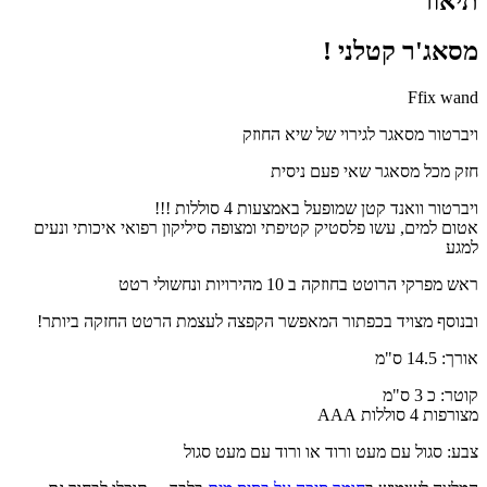
תיאור
מסאג'ר קטלני !
Ffix wand
ויברטור מסאגר לגירוי של שיא החוזק
חזק מכל מסאגר שאי פעם ניסית
ויברטור וואנד קטן שמופעל באמצעות 4 סוללות !!!
אטום למים, עשו פלסטיק קטיפתי ומצופה סיליקון רפואי איכותי ונעים
למגע
ראש מפרקי הרוטט בחוזקה ב 10 מהירויות ונחשולי רטט
ובנוסף מצויד בכפתור המאפשר הקפצה לעצמת הרטט החזקה ביותר!
אורך: 14.5 ס"מ
קוטר: כ 3 ס"מ
מצורפות 4 סוללות AAA
צבע: סגול עם מעט ורוד או ורוד עם מעט סגול