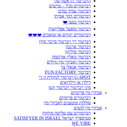
הויברטור הראשון שלי
ויברטורים מג'ל – גמישים
ויברטור עמיד במים
ויברטורים דמוי אמיתי
ויברטור נטען ❤️
ויברטור מופעל אפליקציה
ויברטורים יונקים או שואבים ❤️❤️❤️
ויברטור רך ויברטור סייבר סקין
ויברטור ארנבון
ויברטור סיליקון
ויברטור מאלץ אורגזמה
ויברטור ואביזרי מין גדולים
ויברטור אנאלי צר
ויברטור FUN FACTORY
G-SPOT ויברטור לנקודת ה ג'י
דילדו או דילדואים
מיני ויברטור ויברטור קטן
אביזרי מין פרימיום
ויברטורים פרימיום
סוללות ומטענים לאביזרי מין
אביזרי מין לנשים
ויברטורים עם שליטה מרחוק
סטיספייר ישראל SATISFYER IN ISRAEL
WE VIBE