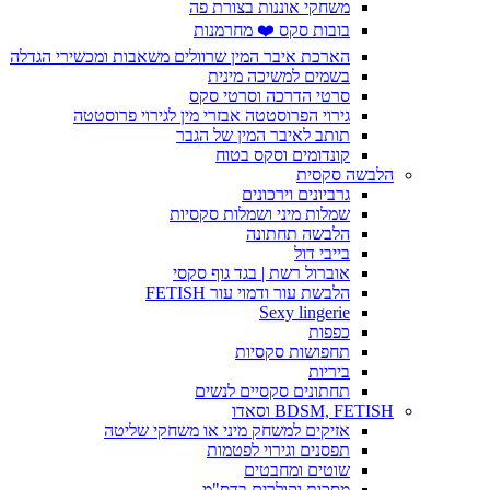
משחקי אוננות בצורת פה
בובות סקס ❤️ מחרמנות
הארכת איבר המין שרוולים משאבות ומכשירי הגדלה
בשמים למשיכה מינית
סרטי הדרכה וסרטי סקס
גירוי הפרוסטטה אבזרי מין לגירוי פרוסטטה
תותב לאיבר המין של הגבר
קונדומים וסקס בטוח
הלבשה סקסית
גרביונים וירכונים
שמלות מיני ושמלות סקסיות
הלבשה תחתונה
בייבי דול
אוברול רשת | בגד גוף סקסי
הלבשת עור ודמוי עור FETISH
Sexy lingerie
כפפות
תחפושות סקסיות
ביריות
תחתונים סקסיים לנשים
BDSM, FETISH וסאדו
אזיקים למשחק מיני או משחקי שליטה
תפסנים וגירוי לפטמות
שוטים ומחבטים
מסכות וקולרים בדס"מ