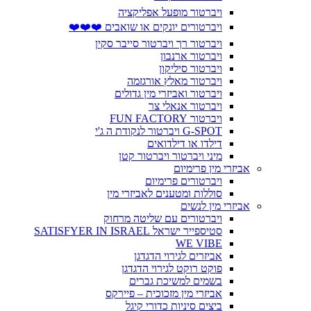
ויברטור מופעל אפליקציה
ויברטורים יונקים או שואבים ❤️❤️❤️
ויברטור רך ויברטור סייבר סקין
ויברטור ארנבון
ויברטור סיליקון
ויברטור מאלץ אורגזמה
ויברטור ואביזרי מין גדולים
ויברטור אנאלי צר
ויברטור FUN FACTORY
G-SPOT ויברטור לנקודת ה ג'י
דילדו או דילדואים
מיני ויברטור ויברטור קטן
אביזרי מין פרימיום
ויברטורים פרימיום
סוללות ומטענים לאביזרי מין
אביזרי מין לנשים
ויברטורים עם שליטה מרחוק
סטיספייר ישראל SATISFYER IN ISRAEL
WE VIBE
אביזרים לגירוי הדגדגן
פוקט רוקט לגירוי הדגדגן
בשמים למשיכת גברים
אביזרי מין מזכוכית – פיירקס
ביצים סיניות כדורי קיגל