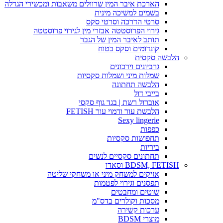
הארכת איבר המין שרוולים משאבות ומכשירי הגדלה
בשמים למשיכה מינית
סרטי הדרכה וסרטי סקס
גירוי הפרוסטטה אבזרי מין לגירוי פרוסטטה
תותב לאיבר המין של הגבר
קונדומים וסקס בטוח
הלבשה סקסית
גרביונים וירכונים
שמלות מיני ושמלות סקסיות
הלבשה תחתונה
בייבי דול
אוברול רשת | בגד גוף סקסי
הלבשת עור ודמוי עור FETISH
Sexy lingerie
כפפות
תחפושות סקסיות
ביריות
תחתונים סקסיים לנשים
BDSM, FETISH וסאדו
אזיקים למשחק מיני או משחקי שליטה
תפסנים וגירוי לפטמות
שוטים ומחבטים
מסכות וקולרים בדס"מ
ערכות קשירה
מוצרי BDSM