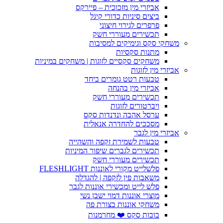
אביזרי מין מזכוכית – פיירקס
ביצים סיניות כדורי קיגל
פרפרים לגירוי חיצוני
תכשירים מעוררי חשק
משחקי סקס וגימיקים למסיבות
מתנות סקסיות
משחקים סקסיים לזוגות | משחקים במיניות
אביזרי מין לזוגות
טבעות רטט גומרים ביחד
אביזרי מין בהנחה
תכשירים מעוררי חשק
ויברטורים לזוגות
ערסל אהבה ונדנדות סקס
מסככים להחדרה אנאלית
אביזרי מין לגבר
טבעות לשמירת זקפה והשהייה
תכשירים לגברים שיפור המיניות
תכשירים מעוררי חשק
פלשלייט מקורי לאוננות FLESHLIGHT
משאבות פין לזקפה | להגדלה
פלש לייט ומכשירי אוננות לגבר
מוצרי אוננות דמוי ישבן נשי
משחקי אוננות בצורת פה
בובות סקס ❤️ מחרמנות