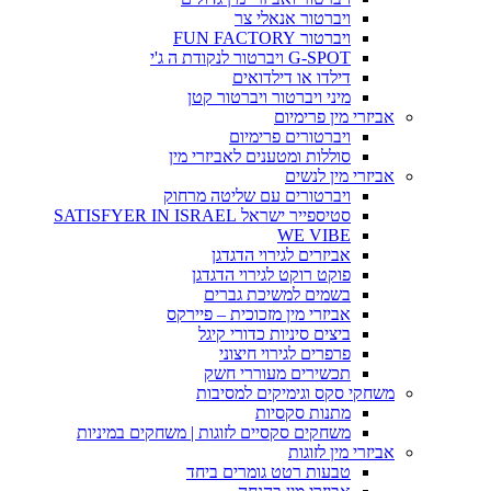
ויברטור אנאלי צר
ויברטור FUN FACTORY
G-SPOT ויברטור לנקודת ה ג'י
דילדו או דילדואים
מיני ויברטור ויברטור קטן
אביזרי מין פרימיום
ויברטורים פרימיום
סוללות ומטענים לאביזרי מין
אביזרי מין לנשים
ויברטורים עם שליטה מרחוק
סטיספייר ישראל SATISFYER IN ISRAEL
WE VIBE
אביזרים לגירוי הדגדגן
פוקט רוקט לגירוי הדגדגן
בשמים למשיכת גברים
אביזרי מין מזכוכית – פיירקס
ביצים סיניות כדורי קיגל
פרפרים לגירוי חיצוני
תכשירים מעוררי חשק
משחקי סקס וגימיקים למסיבות
מתנות סקסיות
משחקים סקסיים לזוגות | משחקים במיניות
אביזרי מין לזוגות
טבעות רטט גומרים ביחד